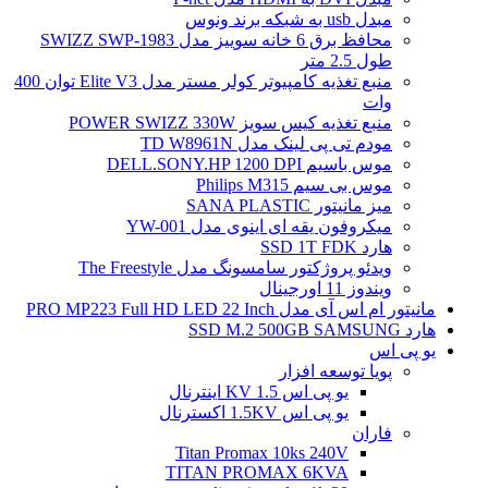
مبدل usb به شبکه برند ونوس
محافظ برق 6 خانه سوییز مدل SWIZZ SWP-1983
طول 2.5 متر
منبع تغذیه کامپیوتر کولر مستر مدل Elite V3 توان 400
وات
منبع تغذیه کیس سویز POWER SWIZZ 330W
مودم تی پی لینک مدل TD W8961N
موس باسیم DELL.SONY.HP 1200 DPI
موس بی سیم Philips M315
میز مانیتور SANA PLASTIC
میکروفون یقه ای اینوی مدل YW-001
هارد SSD 1T FDK
ویدئو پروژکتور سامسونگ مدل The Freestyle
ویندوز 11 اورجینال
مانیتور ام اس آی مدل PRO MP223 Full HD LED 22 Inch
هارد SSD M.2 500GB SAMSUNG
یو پی اس
پویا توسعه افزار
یو پی اس 1.5 KV اینترنال
یو پی اس 1.5KV اکسترنال
فاران
Titan Promax 10ks 240V
TITAN PROMAX 6KVA