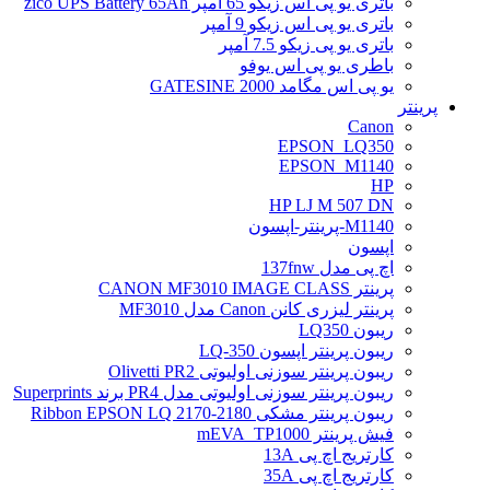
باتری یو پی اس زیکو 65 آمپر zico UPS Battery 65Ah
باتری یو پی اس زیکو 9 آمپر
باتری یو پی زیکو 7.5 آمپر
باطری یو پی اس یوفو
یو پی اس مگامد GATESINE 2000
پرینتر
Canon
EPSON_LQ350
EPSON_M1140
HP
HP LJ M 507 DN
M1140-پرینتر-اپسون
اپسون
اچ پی مدل 137fnw
پرینتر CANON MF3010 IMAGE CLASS
پرینتر لیزری کانن Canon مدل MF3010
ریبون LQ350
ریبون پرینتر اپسون LQ-350
ریبون پرینتر سوزنی اولیوتی Olivetti PR2
ریبون پرینتر سوزنی اولیوتی مدل PR4 برند Superprints
ریبون پرینتر مشکی Ribbon EPSON LQ 2170-2180
فیش پرینتر mEVA_TP1000
کارتریج اچ پی 13A
کارتریج اچ پی 35A