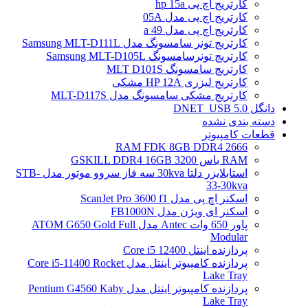
کارتریج اچ پی hp 15a
کارتریج اچ پی مدل 05A
کارتریج اچ پی مدل 49 a
کارتریج تونر سامسونگ مدل Samsung MLT-D111L
کارتریج تونرسامسونگ Samsung MLT-D105L
کارتریج سامسونگ MLT D101S
کارتریج لیزری HP 12A مشکی
کارتریج مشکی سامسونگ مدل MLT-D117S
دانگل DNET_USB 5.0
دسته بندی نشده
قطعات کامپیوتر
RAM FDK 8GB DDR4 2666
RAM باس 3200 GSKILL DDR4 16GB
استابلایزر دلتا 30kva سه فاز سروو موتور مدل STB-
33-30kva
اسکنر اچ پی مدل ScanJet Pro 3600 f1
اسکنر ای ویژن مدل FB1000N
پاور 650 وات Antec مدل ATOM G650 Gold Full
Modular
پردازنده اینتل Core i5 12400
پردازنده کامپیوتر اینتل مدل Core i5-11400 Rocket
Lake Tray
پردازنده کامپیوتر اینتل مدل Pentium G4560 Kaby
Lake Tray