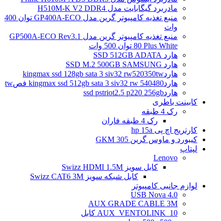
مادربرد گیگابایت مدل H510M-K V2 DDR4
منبع تغذیه کامپیوتر گرین مدل GP400A-ECO توان 400
وات
منبع تغذیه کامپیوتر گرین مدل GP500A-ECO Rev3.1
80 Plus White توان 500 وات
هارد SSD 512GB ADATA
هارد SSD M.2 500GB SAMSUNG
هاردkingmax ssd 128gb sata 3 siv32 rw520350tw
هاردkingmax ssd 512gb sata 3 siv32 rw 540480 فصtw
هاردssd pstriot2.5 p220 256gb
کابینت باطری
رک 4 طبقه
رک 4 طبقه فاران
کارتریج اچ پی hp 15a
کیبورد و ماوس گرین GKM 305
لپتاپ
Lenovo
کابل سویز Swizz HDMI 1.5M
کابل شبکه سویز Swizz CAT6 3M
لوازم جانبی کامپیوتر
4.0 USB Nova
AUX GRADE CABLE 3M
AUX_VENTOLINK_10 کابل