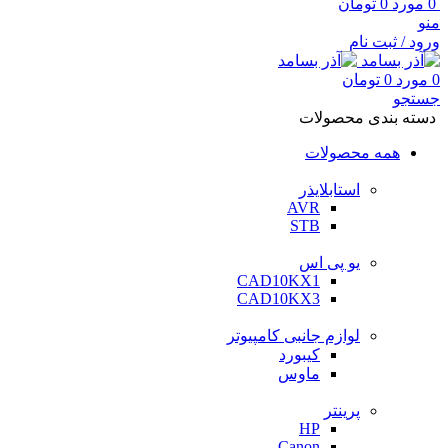
0
مورد
0
تومان
منو
ورود / ثبت نام
0
مورد
0
تومان
جستجو
دسته بندی محصولات
همه محصولات
استابلایذر
AVR
STB
یو پی اس
CAD10KX1
CAD10KX3
لوازم جانبی کامپیوتر
کیبورد
ماوس
پرینتر
HP
Canon