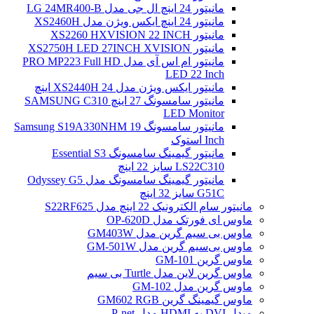
مانیتور 24 اینچ ال جی مدل LG 24MR400-B
مانیتور 24 اینچ ایکس ویژن مدل XS2460H
مانیتور XS2260 HXVISION 22 INCH
مانیتور XS2750H LED 27INCH XVISION
مانیتور ام اس آی مدل PRO MP223 Full HD
LED 22 Inch
مانیتور ایکس ویژن مدل XS2440H 24 اینچ
مانیتور سامسونگ 27 اینچ SAMSUNG C310
LED Monitor
مانیتور سامسونگ Samsung S19A330NHM 19
Inch استوک
مانیتور گیمینگ سامسونگ Essential S3
LS22C310 سایز 22 اینچ
مانیتور گیمینگ سامسونگ مدل Odyssey G5
G51C سایز 32 اینچ
مانیتور سام الکترونیک 22 اینچ مدل S22RF625
ماوس ای فورتک مدل OP-620D
ماوس بی سیم گرین مدل GM403W
ماوس بی‌سیم گرین مدل GM-501W
ماوس گرین GM-101
ماوس گرین لاین مدل Turtle بی سیم
ماوس گرین مدل GM-102
ماوس گیمینگ گرین GM602 RGB
مبدل DVI به HDMI مدل P-net