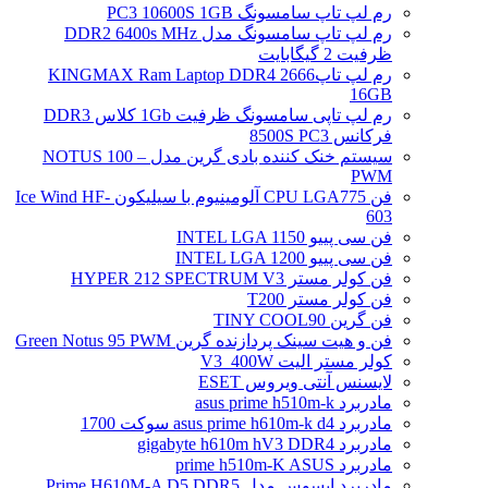
رم لپ تاپ سامسونگ PC3 10600S 1GB
رم لپ تاپ سامسونگ مدل DDR2 6400s MHz
ظرفیت 2 گیگابایت
رم لپ تاپ2666 KINGMAX Ram Laptop DDR4
16GB
رم لپ تاپی سامسونگ ظرفیت 1Gb کلاس DDR3
فرکانس 8500S PC3
سیستم خنک کننده بادی گرین مدل NOTUS 100 –
PWM
فن CPU LGA775 آلومینیوم با سیلیکون Ice Wind HF-
603
فن سی پییو INTEL LGA 1150
فن سی پییو INTEL LGA 1200
فن کولر مستر HYPER 212 SPECTRUM V3
فن کولر مستر T200
فن گرین TINY COOL90
فن و هیت سینک پردازنده گرین Green Notus 95 PWM
کولر مستر الیت V3_400W
لایسنس آنتی ویروس ESET
مادربرد asus prime h510m-k
مادربرد asus prime h610m-k d4 سوکت 1700
مادربرد gigabyte h610m hV3 DDR4
مادربرد prime h510m-K ASUS
مادربرد ایسوس مدل Prime H610M-A D5 DDR5