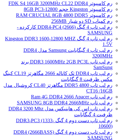
رم کامپیوتر FDK S4 16GB 3200MHz CL22 DDR4
رم کامپیوتر Kingston حجم 8GB PC3-12800
رم کامپیوتر RAM CRUCIAL 8GB 4800 DDR5
رم کمیاب SD دو شیار 256MB
رم لپ تاپ 4 گیگ DDR4-PC4 (2666) کارکرده -
SAMSUNG
رم لپ تاپ 4 گیگ Kingston DDR3 1600-12800 MHZ
1.5V
رم لپ تاپ 4 گیگابایت Samsung مدل DDR4
3200MHz
رم لپ تاپ DDR3 1600MHz 2GB PC3L برند
SamSung
رم لپ تاپ DDR4 تک کاناله 2666 مگاهرتز CL19 کینگ
مکس ظرفیت 8 گیگابایت
رم لپ تاپ DDR5 4800 مگاهرتز CL40 کروشیال مدل
CT16 /16GB
رم لپ تاپ Ram 4G DDR4 2666 Apacer
رم لپ تاپ SAMSUNG 8GB DDR4 2666MHz
رم لپ تاپ اس کی هاینیکس مدل DDR4 3200 Mhz
ظرفیت 4 گیگابایت
رم لپ تاپ دست دوم 4 گیگ DDR3-PC3 (1333-
10600)
رم لپ تاپ دست دوم 4 گیگ DDR4 (2666BASS)
SAMSUNG