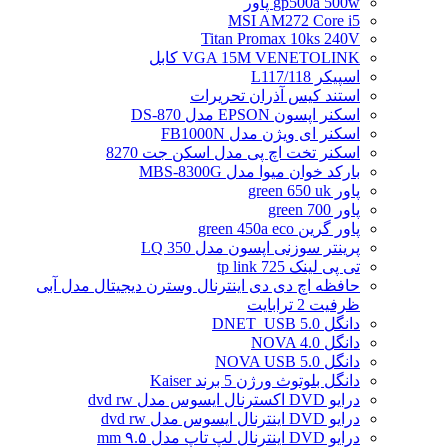
gp500a 500w پاور
MSI AM272 Core i5
Titan Promax 10ks 240V
VGA 15M VENETOLINK کابل
اسپیکر L117/118
استند کیس آذران تحریرات
اسکنر اپسون EPSON مدل DS-870
اسکنر ای ویژن مدل FB1000N
اسکنر تخت اچ پی مدل اسکن جت 8270
بارکد خوان میوا مدل MBS-8300G
پاور green 650 uk
پاور green 700
پاور گرین green 450a eco
پرینتر سوزنی اپسون مدل LQ 350
تی پی لینک tp link 725
حافظه اچ دی دی اینترنال وسترن دیجیتال مدل آبی
ظرفیت 2 ترابایت
دانگل DNET_USB 5.0
دانگل NOVA 4.0
دانگل NOVA USB 5.0
دانگل بلوتوث ورژن 5 برند Kaiser
درایو DVD اکسترنال ایسوس مدل dvd rw
درایو DVD اینترنال ایسوس مدل dvd rw
درایو DVD اینترنال لپ تاپ مدل ۹.۵ mm