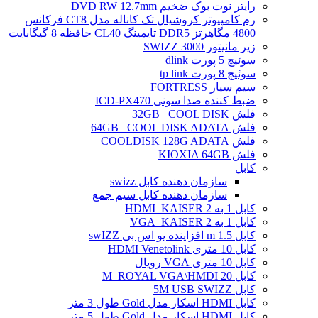
رایتر نوت بوک ضخیم DVD RW 12.7mm
رم کامپیوتر کروشیال تک کاناله مدل CT8 فرکانس
4800 مگاهرتز DDR5 تایمینگ CL40 حافظه 8 گیگابایت
زیر مانیتور SWIZZ 3000
سوئیچ 5 پورت dlink
سوئیچ 8 پورت tp link
سیم سیار FORTRESS
ضبط کننده صدا سونی ICD-PX470
فلش 32GB _COOL DISK
فلش 64GB _COOL DISK ADATA
فلش COOLDISK 128G ADATA
فلش KIOXIA 64GB
کابل
سازمان دهنده کابل swizz
سازمان دهنده کابل سیم جمع
کابل 1 به 2 HDMI_KAISER
کابل 1 به 2 VGA_KAISER
کابل 1.5 m افزاینده یو اس بی swIZZ
کابل 10 متری HDMI Venetolink
کابل 10 متری VGA رویال
کابل 20 M_ROYAL VGA\HMDI
کابل 5M USB SWIZZ
کابل HDMI اسکار مدل Gold طول 3 متر
کابل HDMI اسکار مدل Gold طول 5 متر