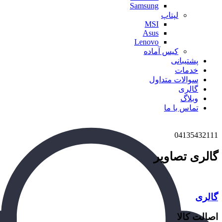
Samsung
لپتاپ
MSI
Asus
Lenovo
کیس آماده
پشتیبانی
خدمات
سوالات متداول
گالری
وبلاگ
تماس با ما
04135432111
گالری تصاویر
گالری
اصالت کالا