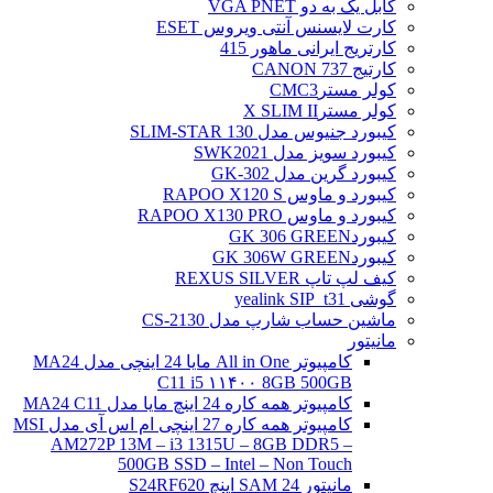
کابل یک به دو VGA PNET
کارت لایسنس آنتی ویروس ESET
کارتریج ایرانی ماهور 415
کارتیج 737 CANON
کولر مسترCMC3
کولر مسترX SLIM II
کیبورد جنیوس مدل SLIM-STAR 130
کیبورد سویز مدل SWK2021
کیبورد گرین مدل GK-302
کیبورد و ماوس RAPOO X120 S
کیبورد و ماوس RAPOO X130 PRO
کیبوردGK 306 GREEN
کیبوردGK 306W GREEN
کیف لپ تاپ REXUS SILVER
گوشی yealink SIP_t31
ماشین حساب شارپ مدل CS-2130
مانیتور
کامپیوتر All in One مایا 24 اینچی مدل MA24
C11 i5 ۱۱۴۰۰ 8GB 500GB
کامپیوتر همه کاره 24 اینچ مایا مدل MA24 C11
کامپیوتر همه کاره 27 اینچی ام اس آی مدل MSI
AM272P 13M – i3 1315U – 8GB DDR5 –
500GB SSD – Intel – Non Touch
مانیتور 24 SAM اینچ S24RF620