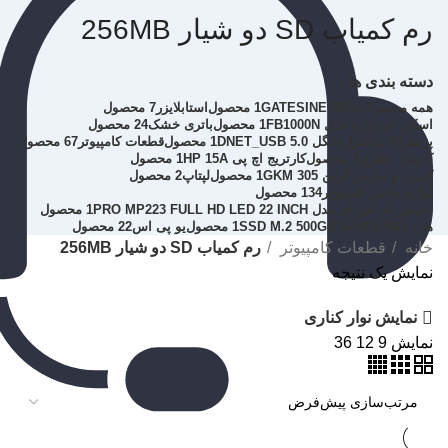
رم کمیاب SD دو شیار 256MB
دسته بندی ها
همه
محصولات
GATESINE1000
1 محصول
استابلایزر
7 محصول
اسکنر ای ویژن مدل FB1000N
1 محصول
باتری خشک
24 محصول
پرینتر
28 محصول
دانگل DNET_USB 5.0
1 محصول
قطعات کامپیوتر
67 محصول
کابینت باطری
1 محصول
کارتریج اچ پی HP 15A
1 محصول
کیبورد و ماوس گرین GKM 305
1 محصول
لپتاپ
2 محصول
لوازم جانبی کامپیوتر
134 محصول
مانیتور ام اس آی مدل PRO MP223 FULL HD LED 22 INCH
1 محصول
هارد SSD M.2 500GB SAMSUNG
1 محصول
یو پی اس
22 محصول
خانه
قطعات کامپیوتر
رم کمیاب SD دو شیار 256MB
نمایش یک نتیجه
نمایش نوار کناری
نمایش
9
12
36