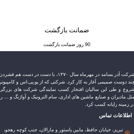
ضمانت بازگشت
90 روز ضمانت بازگشت
شرکت آذر بسامد در مهرماه سال ۱۳۷۰، با دست در دست هم فشردن
چند دوست صمیمی آغاز به کار کرد. شرکتی که از یو.پی.اس و کامپیوتر
روع و طی این سالیان افتخار کسب نمایندگی شرکت های بزرگی
ثل مادیران و صنایع ماشین های اداری، سام الترونیک و آواژنگ و … را
ر زمینه رایانه کسب کرد.
اطلاعات تماس
تبریز، خیابان حافظ، مابین پاستور و مارالان، جنب کوچه رهجو،