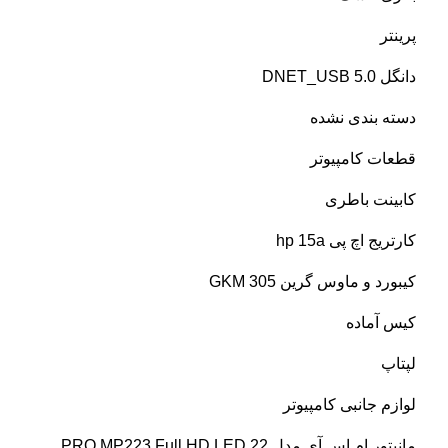
پرینتر
دانگل DNET_USB 5.0
دسته بندی نشده
قطعات کامپیوتر
کابینت باطری
کارتریج اچ پی hp 15a
کیبورد و ماوس گرین GKM 305
کیس آماده
لپتاپ
لوازم جانبی کامپیوتر
مانیتور ام اس آی مدل PRO MP223 Full HD LED 22