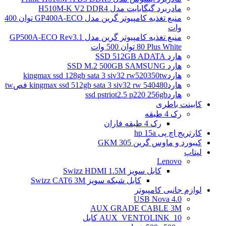
مادربرد گیگابایت مدل H510M-K V2 DDR4
منبع تغذیه کامپیوتر گرین مدل GP400A-ECO توان 400
وات
منبع تغذیه کامپیوتر گرین مدل GP500A-ECO Rev3.1
80 Plus White توان 500 وات
هارد SSD 512GB ADATA
هارد SSD M.2 500GB SAMSUNG
هاردkingmax ssd 128gb sata 3 siv32 rw520350tw
هاردkingmax ssd 512gb sata 3 siv32 rw 540480 فصtw
هاردssd pstriot2.5 p220 256gb
کابینت باطری
رک 4 طبقه
رک 4 طبقه فاران
کارتریج اچ پی hp 15a
کیبورد و ماوس گرین GKM 305
لپتاپ
Lenovo
کابل سویز Swizz HDMI 1.5M
کابل شبکه سویز Swizz CAT6 3M
لوازم جانبی کامپیوتر
4.0 USB Nova
AUX GRADE CABLE 3M
AUX_VENTOLINK_10 کابل