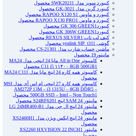
کیبورد سویز مدل SWK2021
1 محصول
کیبورد گرین مدل GK-302
1 محصول
کیبورد و ماوس RAPOO X120 S
1 محصول
کیبورد و ماوس RAPOO X130 PRO
1 محصول
کیبوردGK 306 GREEN
1 محصول
کیبوردGK 306W GREEN
1 محصول
کیف لپ تاپ REXUS SILVER
1 محصول
گوشی yealink SIP_t31
1 محصول
ماشین حساب شارپ مدل CS-2130
1 محصول
مانیتور
19 محصول
کامپیوتر All in One مایا 24 اینچی مدل MA24
1 محصول
C11 i5 ۱۱۴۰۰ 8GB 500GB
کامپیوتر همه کاره 24 اینچ مایا مدل MA24 C11
1
محصول
کامپیوتر همه کاره 27 اینچی ام اس آی مدل MSI
AM272P 13M – i3 1315U – 8GB DDR5 –
1 محصول
500GB SSD – Intel – Non Touch
مانیتور 24 SAM اینچ S24RF620
1 محصول
مانیتور 24 اینچ ال جی مدل LG 24MR400-B
1
محصول
مانیتور 24 اینچ ایکس ویژن مدل XS2460H
1
محصول
مانیتور XS2260 HXVISION 22 INCH
1
محصول