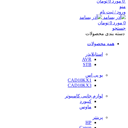
0
مورد
0
تومان
منو
ورود / ثبت نام
0
مورد
0
تومان
جستجو
دسته بندی محصولات
همه محصولات
استابلایذر
AVR
STB
یو پی اس
CAD10KX1
CAD10KX3
لوازم جانبی کامپیوتر
کیبورد
ماوس
پرینتر
HP
Canon