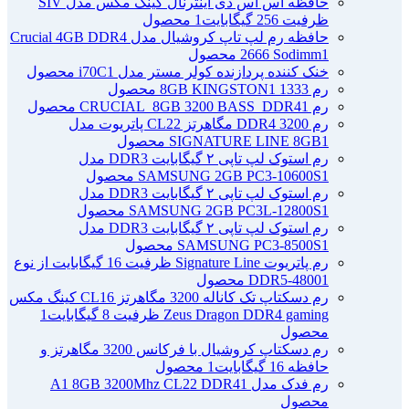
حافظه اس اس دی اینترنال کینگ مکس مدل SIV
ظرفیت 256 گیگابایت
1 محصول
حافظه رم لپ تاپ کروشیال مدل Crucial 4GB DDR4
1 محصول
2666 Sodimm
خنک کننده پردازنده کولر مستر مدل i70C
1 محصول
رم 1333 8GB KINGSTON
1 محصول
رم CRUCIAL_8GB 3200 BASS_DDR4
1 محصول
رم DDR4 3200 مگاهرتز CL22 پاتریوت مدل
1 محصول
SIGNATURE LINE 8GB
رم استوک لپ تاپی ۲ گیگابایت DDR3 مدل
1 محصول
SAMSUNG 2GB PC3-10600S
رم استوک لپ تاپی ۲ گیگابایت DDR3 مدل
1 محصول
SAMSUNG 2GB PC3L-12800S
رم استوک لپ تاپی ۲ گیگابایت DDR3 مدل
1 محصول
SAMSUNG PC3-8500S
رم پاتریوت Signature Line ظرفیت 16 گیگابایت از نوع
1 محصول
DDR5-4800
رم دسکتاپ تک کاناله 3200 مگاهرتز CL16 کینگ مکس
Zeus Dragon DDR4 gaming ظرفیت 8 گیگابایت
1
محصول
رم دسکتاپ کروشیال با فرکانس 3200 مگاهرتز و
حافظه 16 گیگابایت
1 محصول
رم فدک مدل A1 8GB 3200Mhz CL22 DDR4
1
محصول