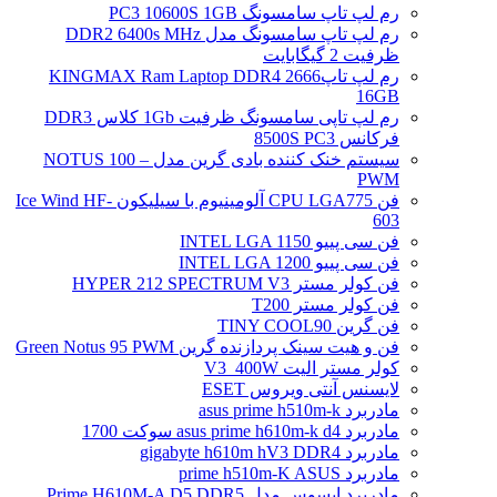
رم لپ تاپ سامسونگ PC3 10600S 1GB
رم لپ تاپ سامسونگ مدل DDR2 6400s MHz
ظرفیت 2 گیگابایت
رم لپ تاپ2666 KINGMAX Ram Laptop DDR4
16GB
رم لپ تاپی سامسونگ ظرفیت 1Gb کلاس DDR3
فرکانس 8500S PC3
سیستم خنک کننده بادی گرین مدل NOTUS 100 –
PWM
فن CPU LGA775 آلومینیوم با سیلیکون Ice Wind HF-
603
فن سی پییو INTEL LGA 1150
فن سی پییو INTEL LGA 1200
فن کولر مستر HYPER 212 SPECTRUM V3
فن کولر مستر T200
فن گرین TINY COOL90
فن و هیت سینک پردازنده گرین Green Notus 95 PWM
کولر مستر الیت V3_400W
لایسنس آنتی ویروس ESET
مادربرد asus prime h510m-k
مادربرد asus prime h610m-k d4 سوکت 1700
مادربرد gigabyte h610m hV3 DDR4
مادربرد prime h510m-K ASUS
مادربرد ایسوس مدل Prime H610M-A D5 DDR5