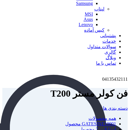
Samsung
لپتاپ
MSI
Asus
Lenovo
کیس آماده
پشتیبانی
خدمات
سوالات متداول
گالری
وبلاگ
تماس با ما
04135432111
فن کولر مستر T200
دسته بندی ها
همه
محصولات
1 محصول
GATESINE1000
استابلایزر
7 محصول