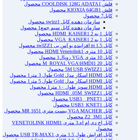
فلش COOLDISK 128G ADATA
1 محصول
فلش KIOXIA 64GB
1 محصول
کابل
7 محصول
سازمان دهنده کابل swizz
1 محصول
سازمان دهنده کابل سیم جمع
1 محصول
کابل 1 به 2 HDMI_KAISER
1 محصول
کابل 1 به 2 VGA_KAISER
1 محصول
کابل 1.5 m افزاینده یو اس بی swIZZ
1 محصول
کابل 10 متری HDMI Venetolink
1 محصول
کابل 10 متری VGA رویال
1 محصول
کابل 20 M_ROYAL VGA\HMDI
1 محصول
کابل 5M USB SWIZZ
1 محصول
کابل HDMI اسکار مدل Gold طول 3 متر
1 محصول
کابل HDMI اسکار مدل Gold طول 5 متر
1 محصول
کابل HDMI سویز طول ۱۰ متر
1 محصول
کابل HDMI_.05M_SWIZZ
1 محصول
کابل USB3 _ PNET
1 محصول
کابل USB3_KNET
1 محصول
کابل VGA MACHER بیست متری MR 165
1 محصول
کابل Z2_3M
1 محصول
کابل اچ دی ام ای3 متری VENETOLINK HDMI
1
محصول
کابل افزایش طول 1.5 متری USB TR-MAX
1 محصول