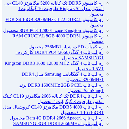
رم کامپیوتر DDR5 تک کاناله 5200 مگاهرتز CL40 جی
اسکیل مدل Ripjaws S5 ظرفیت 16 گیگابایت
1
محصول
رم کامپیوتر FDK S4 16GB 3200MHz CL22 DDR4
1
محصول
رم کامپیوتر Kingston حجم 8GB PC3-12800
1 محصول
رم کامپیوتر RAM CRUCIAL 8GB 4800 DDR5
1
محصول
رم کمیاب SD دو شیار 256MB
1 محصول
رم لپ تاپ 4 گیگ DDR4-PC4 (2666) کارکرده -
1 محصول
SAMSUNG
رم لپ تاپ 4 گیگ Kingston DDR3 1600-12800 MHZ
1 محصول
1.5V
رم لپ تاپ 4 گیگابایت Samsung مدل DDR4
1 محصول
3200MHz
رم لپ تاپ DDR3 1600MHz 2GB PC3L برند
1 محصول
SamSung
رم لپ تاپ DDR4 تک کاناله 2666 مگاهرتز CL19 کینگ
مکس ظرفیت 8 گیگابایت
1 محصول
رم لپ تاپ DDR5 4800 مگاهرتز CL40 کروشیال مدل
1 محصول
CT16 /16GB
رم لپ تاپ Ram 4G DDR4 2666 Apacer
1 محصول
رم لپ تاپ SAMSUNG 8GB DDR4 2666MHz
1
محصول