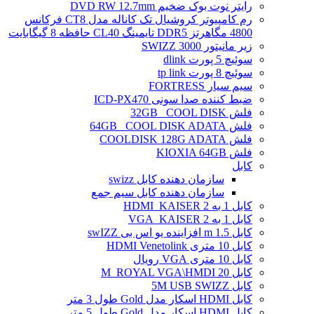
رایتر نوت بوک ضخیم DVD RW 12.7mm
رم کامپیوتر کروشیال تک کاناله مدل CT8 فرکانس
4800 مگاهرتز DDR5 تایمینگ CL40 حافظه 8 گیگابایت
زیر مانیتور SWIZZ 3000
سوئیچ 5 پورت dlink
سوئیچ 8 پورت tp link
سیم سیار FORTRESS
ضبط کننده صدا سونی ICD-PX470
فلش 32GB _COOL DISK
فلش 64GB _COOL DISK ADATA
فلش COOLDISK 128G ADATA
فلش KIOXIA 64GB
کابل
سازمان دهنده کابل swizz
سازمان دهنده کابل سیم جمع
کابل 1 به 2 HDMI_KAISER
کابل 1 به 2 VGA_KAISER
کابل 1.5 m افزاینده یو اس بی swIZZ
کابل 10 متری HDMI Venetolink
کابل 10 متری VGA رویال
کابل 20 M_ROYAL VGA\HMDI
کابل 5M USB SWIZZ
کابل HDMI اسکار مدل Gold طول 3 متر
کابل HDMI اسکار مدل Gold طول 5 متر