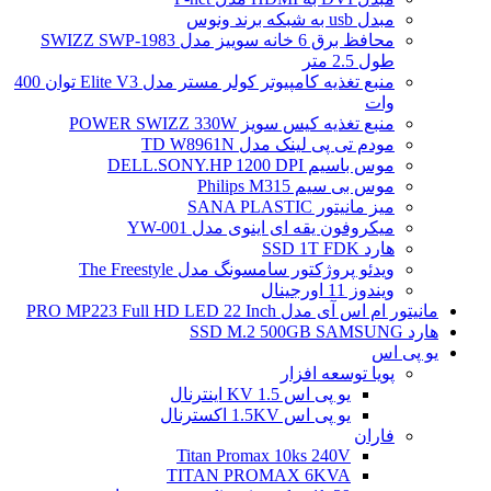
مبدل usb به شبکه برند ونوس
محافظ برق 6 خانه سوییز مدل SWIZZ SWP-1983
طول 2.5 متر
منبع تغذیه کامپیوتر کولر مستر مدل Elite V3 توان 400
وات
منبع تغذیه کیس سویز POWER SWIZZ 330W
مودم تی پی لینک مدل TD W8961N
موس باسیم DELL.SONY.HP 1200 DPI
موس بی سیم Philips M315
میز مانیتور SANA PLASTIC
میکروفون یقه ای اینوی مدل YW-001
هارد SSD 1T FDK
ویدئو پروژکتور سامسونگ مدل The Freestyle
ویندوز 11 اورجینال
مانیتور ام اس آی مدل PRO MP223 Full HD LED 22 Inch
هارد SSD M.2 500GB SAMSUNG
یو پی اس
پویا توسعه افزار
یو پی اس 1.5 KV اینترنال
یو پی اس 1.5KV اکسترنال
فاران
Titan Promax 10ks 240V
TITAN PROMAX 6KVA