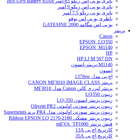
باتری یو پی اس زیکو 65 آمپر zico UPS Battery 65Ah
باتری یو پی اس زیکو 9 آمپر
باتری یو پی زیکو 7.5 آمپر
باطری یو پی اس یوفو
یو پی اس مگامد GATESINE 2000
پرینتر
Canon
EPSON_LQ350
EPSON_M1140
HP
HP LJ M 507 DN
M1140-پرینتر-اپسون
اپسون
اچ پی مدل 137fnw
پرینتر CANON MF3010 IMAGE CLASS
پرینتر لیزری کانن Canon مدل MF3010
ریبون LQ350
ریبون پرینتر اپسون LQ-350
ریبون پرینتر سوزنی اولیوتی Olivetti PR2
ریبون پرینتر سوزنی اولیوتی مدل PR4 برند Superprints
ریبون پرینتر مشکی Ribbon EPSON LQ 2170-2180
فیش پرینتر mEVA_TP1000
کارتریج اچ پی 13A
کارتریج اچ پی 35A