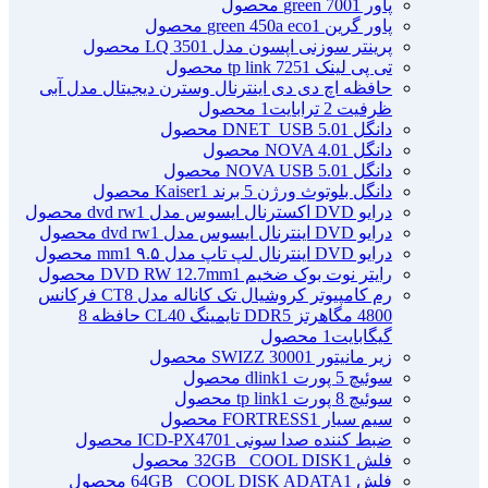
پاور green 700
1 محصول
پاور گرین green 450a eco
1 محصول
پرینتر سوزنی اپسون مدل LQ 350
1 محصول
تی پی لینک tp link 725
1 محصول
حافظه اچ دی دی اینترنال وسترن دیجیتال مدل آبی
ظرفیت 2 ترابایت
1 محصول
دانگل DNET_USB 5.0
1 محصول
دانگل NOVA 4.0
1 محصول
دانگل NOVA USB 5.0
1 محصول
دانگل بلوتوث ورژن 5 برند Kaiser
1 محصول
درایو DVD اکسترنال ایسوس مدل dvd rw
1 محصول
درایو DVD اینترنال ایسوس مدل dvd rw
1 محصول
درایو DVD اینترنال لپ تاپ مدل ۹.۵ mm
1 محصول
رایتر نوت بوک ضخیم DVD RW 12.7mm
1 محصول
رم کامپیوتر کروشیال تک کاناله مدل CT8 فرکانس
4800 مگاهرتز DDR5 تایمینگ CL40 حافظه 8
گیگابایت
1 محصول
زیر مانیتور SWIZZ 3000
1 محصول
سوئیچ 5 پورت dlink
1 محصول
سوئیچ 8 پورت tp link
1 محصول
سیم سیار FORTRESS
1 محصول
ضبط کننده صدا سونی ICD-PX470
1 محصول
فلش 32GB _COOL DISK
1 محصول
فلش 64GB _COOL DISK ADATA
1 محصول