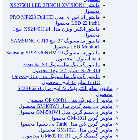
مانیتور XS2750H LED 27INCH XVISION
1
محصول
مانیتور ام اس آی مدل PRO MP223 Full HD
1 محصول
LED 22 Inch
مانیتور ایکس ویژن مدل XS2440H 24 اینچ
1
محصول
مانیتور سامسونگ 27 اینچ SAMSUNG C310
1 محصول
LED Monitor
مانیتور سامسونگ Samsung S19A330NHM 19
Inch استوک
1 محصول
مانیتور گیمینگ سامسونگ Essential S3
LS22C310 سایز 22 اینچ
1 محصول
مانیتور گیمینگ سامسونگ مدل Odyssey G5
G51C سایز 32 اینچ
1 محصول
مانیتور سام الکترونیک 22 اینچ مدل S22RF625
1
محصول
ماوس ای فورتک مدل OP-620D
1 محصول
ماوس بی سیم گرین مدل GM403W
1 محصول
ماوس بی‌سیم گرین مدل GM-501W
1 محصول
ماوس گرین GM-101
1 محصول
ماوس گرین لاین مدل Turtle بی سیم
1 محصول
ماوس گرین مدل GM-102
1 محصول
ماوس گیمینگ گرین GM602 RGB
1 محصول