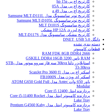
کارتریج اچ پی hp 15a
کارتریج اچ پی مدل 05A
کارتریج اچ پی مدل 49 a
کارتریج تونر سامسونگ مدل Samsung MLT-D111L
کارتریج تونرسامسونگ Samsung MLT-D105L
کارتریج سامسونگ MLT D101S
کارتریج لیزری HP 12A مشکی
کارتریج مشکی سامسونگ مدل MLT-D117S
دانگل DNET_USB 5.0
دسته بندی نشده
قطعات کامپیوتر
RAM FDK 8GB DDR4 2666
RAM باس 3200 GSKILL DDR4 16GB
استابلایزر دلتا 30kva سه فاز سروو موتور مدل STB-
33-30kva
اسکنر اچ پی مدل ScanJet Pro 3600 f1
اسکنر ای ویژن مدل FB1000N
پاور 650 وات Antec مدل ATOM G650 Gold Full
Modular
پردازنده اینتل Core i5 12400
پردازنده کامپیوتر اینتل مدل Core i5-11400 Rocket
Lake Tray
پردازنده کامپیوتر اینتل مدل Pentium G4560 Kaby
Lake Tray