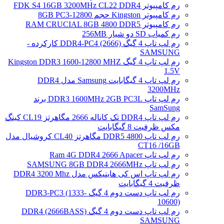
رم کامپیوتر FDK S4 16GB 3200MHz CL22 DDR4
رم کامپیوتر Kingston حجم 8GB PC3-12800
رم کامپیوتر RAM CRUCIAL 8GB 4800 DDR5
رم کمیاب SD دو شیار 256MB
رم لپ تاپ 4 گیگ DDR4-PC4 (2666) کارکرده -
SAMSUNG
رم لپ تاپ 4 گیگ Kingston DDR3 1600-12800 MHZ
1.5V
رم لپ تاپ 4 گیگابایت Samsung مدل DDR4
3200MHz
رم لپ تاپ DDR3 1600MHz 2GB PC3L برند
SamSung
رم لپ تاپ DDR4 تک کاناله 2666 مگاهرتز CL19 کینگ
مکس ظرفیت 8 گیگابایت
رم لپ تاپ DDR5 4800 مگاهرتز CL40 کروشیال مدل
CT16 /16GB
رم لپ تاپ Ram 4G DDR4 2666 Apacer
رم لپ تاپ SAMSUNG 8GB DDR4 2666MHz
رم لپ تاپ اس کی هاینیکس مدل DDR4 3200 Mhz
ظرفیت 4 گیگابایت
رم لپ تاپ دست دوم 4 گیگ DDR3-PC3 (1333-
10600)
رم لپ تاپ دست دوم 4 گیگ DDR4 (2666BASS)
SAMSUNG