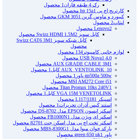
رک 4 طبقه فاران
1 محصول
کارتریج اچ پی hp 15a
1 محصول
کیبورد و ماوس گرین GKM 305
1 محصول
لپتاپ
2 محصول
2 محصول
Lenovo
کابل سویز Swizz HDMI 1.5M
2 محصول
کابل شبکه سویز Swizz CAT6 3M
1
محصول
لوازم جانبی کامپیوتر
134 محصول
4.0 USB Nova
1 محصول
1 محصول
AUX GRADE CABLE 3M
AUX_VENTOLINK_10 کابل
1 محصول
gp500a 500w پاور
1 محصول
1 محصول
MSI AM272 Core i5
1 محصول
Titan Promax 10ks 240V
VGA 15M VENETOLINK کابل
1 محصول
اسپیکر L117/118
1 محصول
استند کیس آذران تحریرات
1 محصول
اسکنر اپسون EPSON مدل DS-870
2 محصول
اسکنر ای ویژن مدل FB1000N
1 محصول
اسکنر تخت اچ پی مدل اسکن جت 8270
1 محصول
بارکد خوان میوا مدل MBS-8300G
1 محصول
پاور green 650 uk
1 محصول