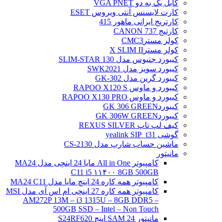
کابل یک به دو VGA PNET
کارت لایسنس آنتی ویروس ESET
کارتریج ایرانی ماهور 415
کارتیج 737 CANON
کولر مسترCMC3
کولر مسترX SLIM II
کیبورد جنیوس مدل SLIM-STAR 130
کیبورد سویز مدل SWK2021
کیبورد گرین مدل GK-302
کیبورد و ماوس RAPOO X120 S
کیبورد و ماوس RAPOO X130 PRO
کیبوردGK 306 GREEN
کیبوردGK 306W GREEN
کیف لپ تاپ REXUS SILVER
گوشی yealink SIP_t31
ماشین حساب شارپ مدل CS-2130
مانیتور
کامپیوتر All in One مایا 24 اینچی مدل MA24
C11 i5 ۱۱۴۰۰ 8GB 500GB
کامپیوتر همه کاره 24 اینچ مایا مدل MA24 C11
کامپیوتر همه کاره 27 اینچی ام اس آی مدل MSI
AM272P 13M – i3 1315U – 8GB DDR5 –
500GB SSD – Intel – Non Touch
مانیتور 24 SAM اینچ S24RF620