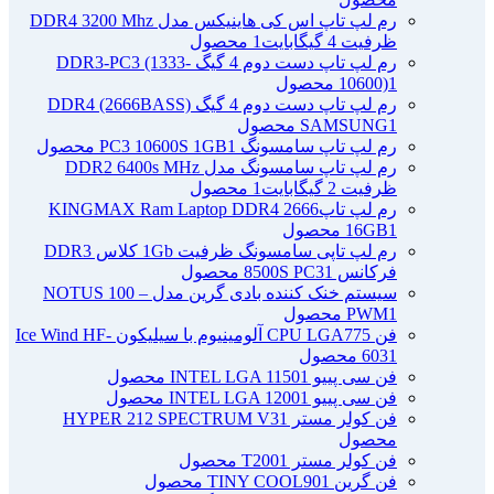
رم لپ تاپ اس کی هاینیکس مدل DDR4 3200 Mhz
ظرفیت 4 گیگابایت
1 محصول
رم لپ تاپ دست دوم 4 گیگ DDR3-PC3 (1333-
1 محصول
10600)
رم لپ تاپ دست دوم 4 گیگ DDR4 (2666BASS)
1 محصول
SAMSUNG
رم لپ تاپ سامسونگ PC3 10600S 1GB
1 محصول
رم لپ تاپ سامسونگ مدل DDR2 6400s MHz
ظرفیت 2 گیگابایت
1 محصول
رم لپ تاپ2666 KINGMAX Ram Laptop DDR4
1 محصول
16GB
رم لپ تاپی سامسونگ ظرفیت 1Gb کلاس DDR3
فرکانس 8500S PC3
1 محصول
سیستم خنک کننده بادی گرین مدل NOTUS 100 –
1 محصول
PWM
فن CPU LGA775 آلومینیوم با سیلیکون Ice Wind HF-
1 محصول
603
فن سی پییو INTEL LGA 1150
1 محصول
فن سی پییو INTEL LGA 1200
1 محصول
فن کولر مستر HYPER 212 SPECTRUM V3
1
محصول
فن کولر مستر T200
1 محصول
فن گرین TINY COOL90
1 محصول