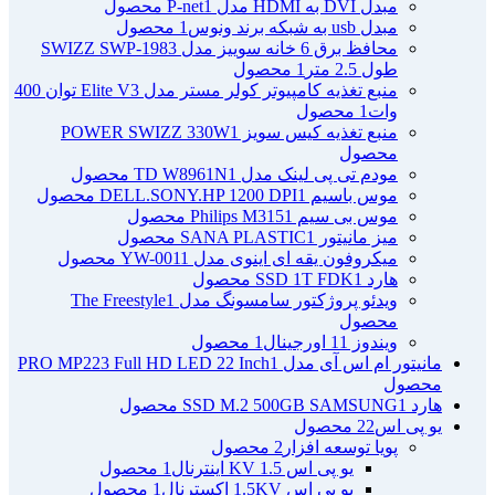
مبدل DVI به HDMI مدل P-net
1 محصول
مبدل usb به شبکه برند ونوس
1 محصول
محافظ برق 6 خانه سوییز مدل SWIZZ SWP-1983
طول 2.5 متر
1 محصول
منبع تغذیه کامپیوتر کولر مستر مدل Elite V3 توان 400
وات
1 محصول
منبع تغذیه کیس سویز POWER SWIZZ 330W
1
محصول
مودم تی پی لینک مدل TD W8961N
1 محصول
موس باسیم DELL.SONY.HP 1200 DPI
1 محصول
موس بی سیم Philips M315
1 محصول
میز مانیتور SANA PLASTIC
1 محصول
میکروفون یقه ای اینوی مدل YW-001
1 محصول
هارد SSD 1T FDK
1 محصول
ویدئو پروژکتور سامسونگ مدل The Freestyle
1
محصول
ویندوز 11 اورجینال
1 محصول
مانیتور ام اس آی مدل PRO MP223 Full HD LED 22 Inch
1
محصول
هارد SSD M.2 500GB SAMSUNG
1 محصول
یو پی اس
22 محصول
پویا توسعه افزار
2 محصول
یو پی اس 1.5 KV اینترنال
1 محصول
یو پی اس 1.5KV اکسترنال
1 محصول