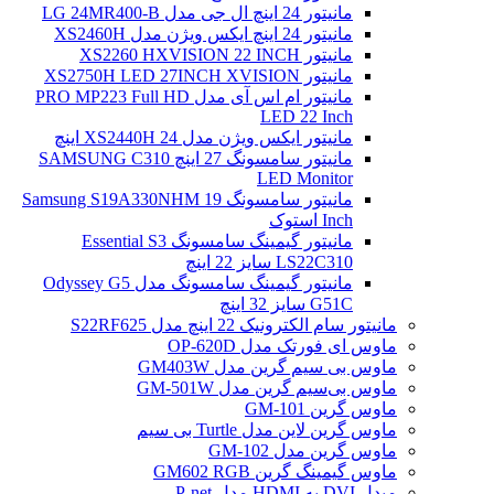
مانیتور 24 اینچ ال جی مدل LG 24MR400-B
مانیتور 24 اینچ ایکس ویژن مدل XS2460H
مانیتور XS2260 HXVISION 22 INCH
مانیتور XS2750H LED 27INCH XVISION
مانیتور ام اس آی مدل PRO MP223 Full HD
LED 22 Inch
مانیتور ایکس ویژن مدل XS2440H 24 اینچ
مانیتور سامسونگ 27 اینچ SAMSUNG C310
LED Monitor
مانیتور سامسونگ Samsung S19A330NHM 19
Inch استوک
مانیتور گیمینگ سامسونگ Essential S3
LS22C310 سایز 22 اینچ
مانیتور گیمینگ سامسونگ مدل Odyssey G5
G51C سایز 32 اینچ
مانیتور سام الکترونیک 22 اینچ مدل S22RF625
ماوس ای فورتک مدل OP-620D
ماوس بی سیم گرین مدل GM403W
ماوس بی‌سیم گرین مدل GM-501W
ماوس گرین GM-101
ماوس گرین لاین مدل Turtle بی سیم
ماوس گرین مدل GM-102
ماوس گیمینگ گرین GM602 RGB
مبدل DVI به HDMI مدل P-net