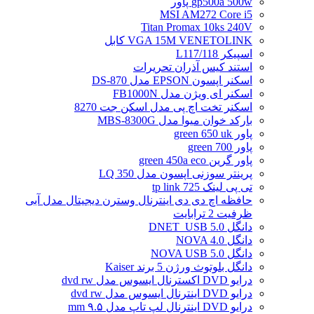
gp500a 500w پاور
MSI AM272 Core i5
Titan Promax 10ks 240V
VGA 15M VENETOLINK کابل
اسپیکر L117/118
استند کیس آذران تحریرات
اسکنر اپسون EPSON مدل DS-870
اسکنر ای ویژن مدل FB1000N
اسکنر تخت اچ پی مدل اسکن جت 8270
بارکد خوان میوا مدل MBS-8300G
پاور green 650 uk
پاور green 700
پاور گرین green 450a eco
پرینتر سوزنی اپسون مدل LQ 350
تی پی لینک tp link 725
حافظه اچ دی دی اینترنال وسترن دیجیتال مدل آبی
ظرفیت 2 ترابایت
دانگل DNET_USB 5.0
دانگل NOVA 4.0
دانگل NOVA USB 5.0
دانگل بلوتوث ورژن 5 برند Kaiser
درایو DVD اکسترنال ایسوس مدل dvd rw
درایو DVD اینترنال ایسوس مدل dvd rw
درایو DVD اینترنال لپ تاپ مدل ۹.۵ mm