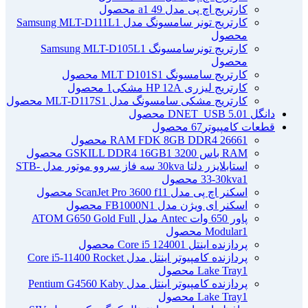
کارتریج اچ پی مدل 49 a
1 محصول
کارتریج تونر سامسونگ مدل Samsung MLT-D111L
1
محصول
کارتریج تونرسامسونگ Samsung MLT-D105L
1
محصول
کارتریج سامسونگ MLT D101S
1 محصول
کارتریج لیزری HP 12A مشکی
1 محصول
کارتریج مشکی سامسونگ مدل MLT-D117S
1 محصول
دانگل DNET_USB 5.0
1 محصول
قطعات کامپیوتر
67 محصول
1 محصول
RAM FDK 8GB DDR4 2666
RAM باس 3200 GSKILL DDR4 16GB
1 محصول
استابلایزر دلتا 30kva سه فاز سروو موتور مدل STB-
1 محصول
33-30kva
اسکنر اچ پی مدل ScanJet Pro 3600 f1
1 محصول
اسکنر ای ویژن مدل FB1000N
1 محصول
پاور 650 وات Antec مدل ATOM G650 Gold Full
1 محصول
Modular
پردازنده اینتل Core i5 12400
1 محصول
پردازنده کامپیوتر اینتل مدل Core i5-11400 Rocket
1 محصول
Lake Tray
پردازنده کامپیوتر اینتل مدل Pentium G4560 Kaby
1 محصول
Lake Tray