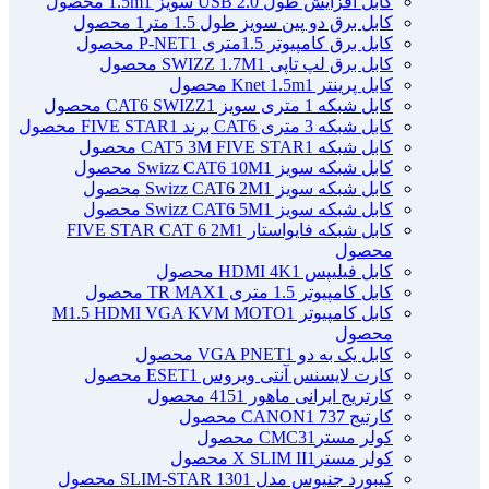
کابل افزایش طول USB 2.0 سویز 1.5m
1 محصول
کابل برق دو پین سویز طول 1.5 متر
1 محصول
کابل برق کامپیوتر 1.5ﻣﺘﺮی P-NET
1 محصول
کابل برق لپ تاپی SWIZZ 1.7M
1 محصول
کابل پرینتر Knet 1.5m
1 محصول
کابل شبکه 1 متری سویز CAT6 SWIZZ
1 محصول
کابل شبکه 3 متری CAT6 برند FIVE STAR
1 محصول
کابل شبکه CAT5 3M FIVE STAR
1 محصول
کابل شبکه سویز Swizz CAT6 10M
1 محصول
کابل شبکه سویز Swizz CAT6 2M
1 محصول
کابل شبکه سویز Swizz CAT6 5M
1 محصول
کابل شبکه فایواستار FIVE STAR CAT 6 2M
1
محصول
کابل فیلیپس HDMI 4K
1 محصول
کابل کامپیوتر 1.5 متری TR MAX
1 محصول
کابل کامپیوتر M1.5 HDMI VGA KVM MOTO
1
محصول
کابل یک به دو VGA PNET
1 محصول
کارت لایسنس آنتی ویروس ESET
1 محصول
کارتریج ایرانی ماهور 415
1 محصول
کارتیج 737 CANON
1 محصول
کولر مسترCMC3
1 محصول
کولر مسترX SLIM II
1 محصول
کیبورد جنیوس مدل SLIM-STAR 130
1 محصول