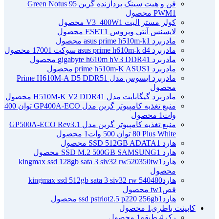
فن و هیت سینک پردازنده گرین Green Notus 95
1 محصول
PWM
کولر مستر الیت V3_400W
1 محصول
لایسنس آنتی ویروس ESET
1 محصول
مادربرد asus prime h510m-k
1 محصول
مادربرد asus prime h610m-k d4 سوکت 1700
1 محصول
مادربرد gigabyte h610m hV3 DDR4
1 محصول
مادربرد prime h510m-K ASUS
1 محصول
مادربرد ایسوس مدل Prime H610M-A D5 DDR5
1
محصول
مادربرد گیگابایت مدل H510M-K V2 DDR4
1 محصول
منبع تغذیه کامپیوتر گرین مدل GP400A-ECO توان 400
وات
1 محصول
منبع تغذیه کامپیوتر گرین مدل GP500A-ECO Rev3.1
80 Plus White توان 500 وات
1 محصول
هارد SSD 512GB ADATA
1 محصول
هارد SSD M.2 500GB SAMSUNG
1 محصول
هاردkingmax ssd 128gb sata 3 siv32 rw520350tw
1
محصول
هاردkingmax ssd 512gb sata 3 siv32 rw 540480
فصtw
1 محصول
هاردssd pstriot2.5 p220 256gb
1 محصول
کابینت باطری
1 محصول
رک 4 طبقه
1 محصول