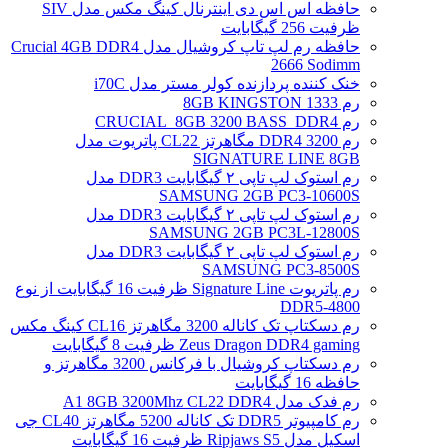
حافظه اس اس دی اینترنال کینگ مکس مدل SIV
ظرفیت 256 گیگابایت
حافظه رم لپ تاپ کروشیال مدل Crucial 4GB DDR4
2666 Sodimm
خنک کننده پردازنده کولر مستر مدل i70C
رم 1333 8GB KINGSTON
رم CRUCIAL_8GB 3200 BASS_DDR4
رم DDR4 3200 مگاهرتز CL22 پاتریوت مدل
SIGNATURE LINE 8GB
رم استوک لپ تاپی ۲ گیگابایت DDR3 مدل
SAMSUNG 2GB PC3-10600S
رم استوک لپ تاپی ۲ گیگابایت DDR3 مدل
SAMSUNG 2GB PC3L-12800S
رم استوک لپ تاپی ۲ گیگابایت DDR3 مدل
SAMSUNG PC3-8500S
رم پاتریوت Signature Line ظرفیت 16 گیگابایت از نوع
DDR5-4800
رم دسکتاپ تک کاناله 3200 مگاهرتز CL16 کینگ مکس
Zeus Dragon DDR4 gaming ظرفیت 8 گیگابایت
رم دسکتاپ کروشیال با فرکانس 3200 مگاهرتز و
حافظه 16 گیگابایت
رم فدک مدل A1 8GB 3200Mhz CL22 DDR4
رم کامپیوتر DDR5 تک کاناله 5200 مگاهرتز CL40 جی
اسکیل مدل Ripjaws S5 ظرفیت 16 گیگابایت