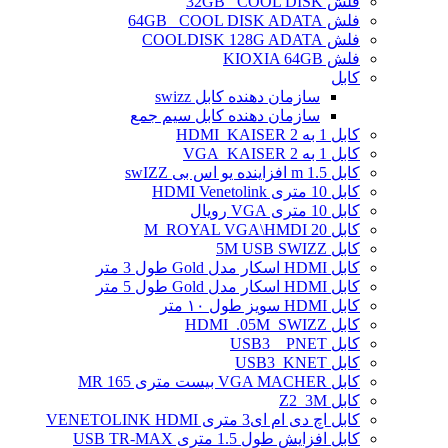
فلش 32GB _COOL DISK
فلش 64GB _COOL DISK ADATA
فلش COOLDISK 128G ADATA
فلش KIOXIA 64GB
کابل
سازمان دهنده کابل swizz
سازمان دهنده کابل سیم جمع
کابل 1 به 2 HDMI_KAISER
کابل 1 به 2 VGA_KAISER
کابل 1.5 m افزاینده یو اس بی swIZZ
کابل 10 متری HDMI Venetolink
کابل 10 متری VGA رویال
کابل 20 M_ROYAL VGA\HMDI
کابل 5M USB SWIZZ
کابل HDMI اسکار مدل Gold طول 3 متر
کابل HDMI اسکار مدل Gold طول 5 متر
کابل HDMI سویز طول ۱۰ متر
کابل HDMI_.05M_SWIZZ
کابل USB3 _ PNET
کابل USB3_KNET
کابل VGA MACHER بیست متری MR 165
کابل Z2_3M
کابل اچ دی ام ای3 متری VENETOLINK HDMI
کابل افزایش طول 1.5 متری USB TR-MAX