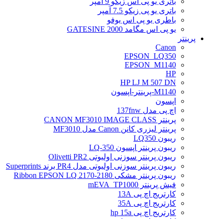
باتری یو پی اس زیکو 9 آمپر
باتری یو پی زیکو 7.5 آمپر
باطری یو پی اس یوفو
یو پی اس مگامد GATESINE 2000
پرینتر
Canon
EPSON_LQ350
EPSON_M1140
HP
HP LJ M 507 DN
M1140-پرینتر-اپسون
اپسون
اچ پی مدل 137fnw
پرینتر CANON MF3010 IMAGE CLASS
پرینتر لیزری کانن Canon مدل MF3010
ریبون LQ350
ریبون پرینتر اپسون LQ-350
ریبون پرینتر سوزنی اولیوتی Olivetti PR2
ریبون پرینتر سوزنی اولیوتی مدل PR4 برند Superprints
ریبون پرینتر مشکی Ribbon EPSON LQ 2170-2180
فیش پرینتر mEVA_TP1000
کارتریج اچ پی 13A
کارتریج اچ پی 35A
کارتریج اچ پی hp 15a