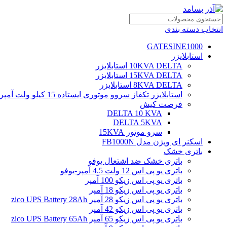
انتخاب دسته بندی
GATESINE1000
استابلایزر
10KVA DELTA استابلایزر
15KVA DELTA استابلایزر
8KVA DELTA استابلایزر
استابلایزر تکفاز سروو موتوری ایستاده 15 کیلو ولت آمپر
فرصت کیش
DELTA 10 KVA
DELTA 5KVA
سرو موتور 15KVA
اسکنر ای ویژن مدل FB1000N
باتری خشک
باتری خشک ضد اشتعال یوفو
باتری یو پی اس 12 ولت 4.5 آمپر-یوفو
باتری یو پی اس زیکو 100 آمپر
باتری یو پی اس زیکو 18 آمپر
باتری یو پی اس زیکو 28 آمپر zico UPS Battery 28Ah
باتری یو پی اس زیکو 42 آمپر
باتری یو پی اس زیکو 65 آمپر zico UPS Battery 65Ah