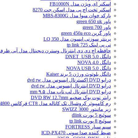
اسکنر ای ویژن مدل FB1000N
اسکنر تخت اچ پی مدل اسکن جت 8270
بارکد خوان میوا مدل MBS-8300G
پاور green 650 uk
پاور green 700
پاور گرین green 450a eco
پرینتر سوزنی اپسون مدل LQ 350
تی پی لینک tp link 725
حافظه اچ دی دی اینترنال وسترن دیجیتال مدل آبی ظرفیت 2 تراب
دانگل DNET_USB 5.0
دانگل NOVA 4.0
دانگل NOVA USB 5.0
دانگل بلوتوث ورژن 5 برند Kaiser
درایو DVD اکسترنال ایسوس مدل dvd rw
درایو DVD اینترنال ایسوس مدل dvd rw
درایو DVD اینترنال لپ تاپ مدل ۹.۵ mm
رایتر نوت بوک ضخیم DVD RW 12.7mm
رم کامپیوتر کروشیال تک کاناله مدل CT8 فرکانس 4800 مگاهرتز DDR5 تایمینگ CL40 حافظه 8 گیگابایت
زیر مانیتور SWIZZ 3000
سوئیچ 5 پورت dlink
سوئیچ 8 پورت tp link
سیم سیار FORTRESS
ضبط کننده صدا سونی ICD-PX470