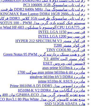
رم لپ تاپ دست دوم 4 گیگ DDR4 (2666BASS) SAMSUNG
رم لپ تاپ سامسونگ PC3 10600S 1GB
رم لپ تاپ سامسونگ مدل DDR2 6400s MHz ظرفیت 2 گیگابایت
رم لپ تاپ2666 KINGMAX Ram Laptop DDR4 16GB
رم لپ تاپی سامسونگ ظرفیت 1Gb کلاس DDR3 فرکانس 8500S PC3
سیستم خنک کننده بادی گرین مدل NOTUS 100 – PWM
فن CPU LGA775 آلومینیوم با سیلیکون Ice Wind HF-603
فن سی پییو INTEL LGA 1150
فن سی پییو INTEL LGA 1200
فن کولر مستر HYPER 212 SPECTRUM V3
فن کولر مستر T200
فن گرین TINY COOL90
فن و هیت سینک پردازنده گرین Green Notus 95 PWM
کولر مستر الیت V3_400W
لایسنس آنتی ویروس ESET
مادربرد asus prime h510m-k
مادربرد asus prime h610m-k d4 سوکت 1700
مادربرد gigabyte h610m hV3 DDR4
مادربرد prime h510m-K ASUS
مادربرد ایسوس مدل Prime H610M-A D5 DDR5
مادربرد گیگابایت مدل H510M-K V2 DDR4
منبع تغذیه کامپیوتر گرین مدل GP400A-ECO توان 400 وات
منبع تغذیه کامپیوتر گرین مدل GP500A-ECO Rev3.1 80 Plus White توان 500 وات
هارد SSD 512GB ADATA