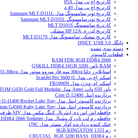
کارتریج اچ پی مدل 05A
کارتریج اچ پی مدل 49 a
کارتریج تونر سامسونگ مدل Samsung MLT-D111L
کارتریج تونرسامسونگ Samsung MLT-D105L
کارتریج سامسونگ MLT D101S
کارتریج لیزری HP 12A مشکی
کارتریج مشکی سامسونگ مدل MLT-D117S
دانگل DNET_USB 5.0
دسته بندی نشده
قطعات کامپیوتر
RAM FDK 8GB DDR4 2666
RAM باس 3200 GSKILL DDR4 16GB
استابلایزر دلتا 30kva سه فاز سروو موتور مدل STB-33-30kva
اسکنر اچ پی مدل ScanJet Pro 3600 f1
اسکنر ای ویژن مدل FB1000N
پاور 650 وات Antec مدل ATOM G650 Gold Full Modular
پردازنده اینتل Core i5 12400
پردازنده کامپیوتر اینتل مدل Core i5-11400 Rocket Lake Tray
پردازنده کامپیوتر اینتل مدل Pentium G4560 Kaby Lake Tray
حافظه اس اس دی اینترنال کینگ مکس مدل SIV ظرفیت 256 گیگابایت
حافظه رم لپ تاپ کروشیال مدل Crucial 4GB DDR4 2666 Sodimm
خنک کننده پردازنده کولر مستر مدل i70C
رم 1333 8GB KINGSTON
رم CRUCIAL_8GB 3200 BASS_DDR4