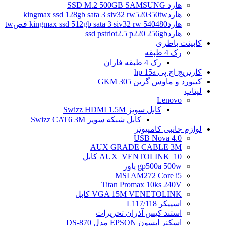
هارد SSD M.2 500GB SAMSUNG
هاردkingmax ssd 128gb sata 3 siv32 rw520350tw
هاردkingmax ssd 512gb sata 3 siv32 rw 540480 فصtw
هاردssd pstriot2.5 p220 256gb
کابینت باطری
رک 4 طبقه
رک 4 طبقه فاران
کارتریج اچ پی hp 15a
کیبورد و ماوس گرین GKM 305
لپتاپ
Lenovo
کابل سویز Swizz HDMI 1.5M
کابل شبکه سویز Swizz CAT6 3M
لوازم جانبی کامپیوتر
4.0 USB Nova
AUX GRADE CABLE 3M
AUX_VENTOLINK_10 کابل
gp500a 500w پاور
MSI AM272 Core i5
Titan Promax 10ks 240V
VGA 15M VENETOLINK کابل
اسپیکر L117/118
استند کیس آذران تحریرات
اسکنر اپسون EPSON مدل DS-870