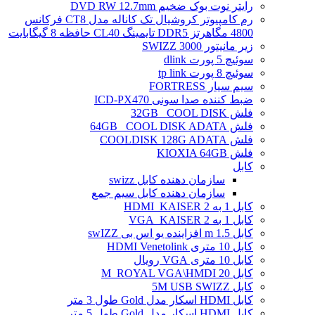
رایتر نوت بوک ضخیم DVD RW 12.7mm
رم کامپیوتر کروشیال تک کاناله مدل CT8 فرکانس
4800 مگاهرتز DDR5 تایمینگ CL40 حافظه 8 گیگابایت
زیر مانیتور SWIZZ 3000
سوئیچ 5 پورت dlink
سوئیچ 8 پورت tp link
سیم سیار FORTRESS
ضبط کننده صدا سونی ICD-PX470
فلش 32GB _COOL DISK
فلش 64GB _COOL DISK ADATA
فلش COOLDISK 128G ADATA
فلش KIOXIA 64GB
کابل
سازمان دهنده کابل swizz
سازمان دهنده کابل سیم جمع
کابل 1 به 2 HDMI_KAISER
کابل 1 به 2 VGA_KAISER
کابل 1.5 m افزاینده یو اس بی swIZZ
کابل 10 متری HDMI Venetolink
کابل 10 متری VGA رویال
کابل 20 M_ROYAL VGA\HMDI
کابل 5M USB SWIZZ
کابل HDMI اسکار مدل Gold طول 3 متر
کابل HDMI اسکار مدل Gold طول 5 متر