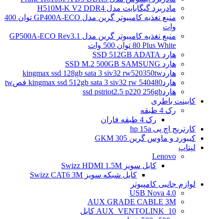
مادربرد گیگابایت مدل H510M-K V2 DDR4
منبع تغذیه کامپیوتر گرین مدل GP400A-ECO توان 400
وات
منبع تغذیه کامپیوتر گرین مدل GP500A-ECO Rev3.1
80 Plus White توان 500 وات
هارد SSD 512GB ADATA
هارد SSD M.2 500GB SAMSUNG
هاردkingmax ssd 128gb sata 3 siv32 rw520350tw
هاردkingmax ssd 512gb sata 3 siv32 rw 540480 فصtw
هاردssd pstriot2.5 p220 256gb
کابینت باطری
رک 4 طبقه
رک 4 طبقه فاران
کارتریج اچ پی hp 15a
کیبورد و ماوس گرین GKM 305
لپتاپ
Lenovo
کابل سویز Swizz HDMI 1.5M
کابل شبکه سویز Swizz CAT6 3M
لوازم جانبی کامپیوتر
4.0 USB Nova
AUX GRADE CABLE 3M
AUX_VENTOLINK_10 کابل