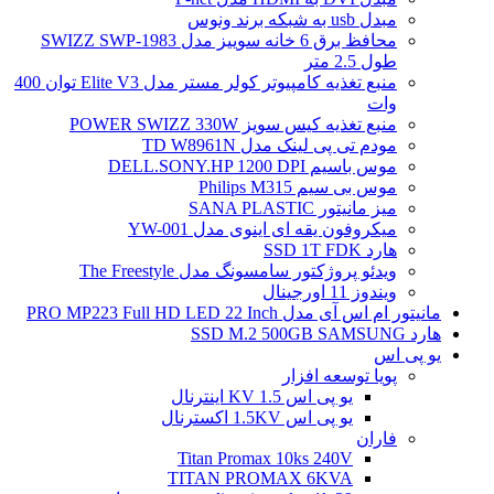
مبدل usb به شبکه برند ونوس
محافظ برق 6 خانه سوییز مدل SWIZZ SWP-1983
طول 2.5 متر
منبع تغذیه کامپیوتر کولر مستر مدل Elite V3 توان 400
وات
منبع تغذیه کیس سویز POWER SWIZZ 330W
مودم تی پی لینک مدل TD W8961N
موس باسیم DELL.SONY.HP 1200 DPI
موس بی سیم Philips M315
میز مانیتور SANA PLASTIC
میکروفون یقه ای اینوی مدل YW-001
هارد SSD 1T FDK
ویدئو پروژکتور سامسونگ مدل The Freestyle
ویندوز 11 اورجینال
مانیتور ام اس آی مدل PRO MP223 Full HD LED 22 Inch
هارد SSD M.2 500GB SAMSUNG
یو پی اس
پویا توسعه افزار
یو پی اس 1.5 KV اینترنال
یو پی اس 1.5KV اکسترنال
فاران
Titan Promax 10ks 240V
TITAN PROMAX 6KVA