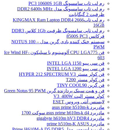
رم لپ تاپ سامسونگ PC3 10600S 1GB
رم لپ تاپ سامسونگ مدل DDR2 6400s MHz
ظرفیت 2 گیگابایت
رم لپ تاپ2666 KINGMAX Ram Laptop DDR4
16GB
رم لپ تاپی سامسونگ ظرفیت 1Gb کلاس DDR3
فرکانس 8500S PC3
سیستم خنک کننده بادی گرین مدل NOTUS 100 –
PWM
فن CPU LGA775 آلومینیوم با سیلیکون Ice Wind HF-
603
فن سی پییو INTEL LGA 1150
فن سی پییو INTEL LGA 1200
فن کولر مستر HYPER 212 SPECTRUM V3
فن کولر مستر T200
فن گرین TINY COOL90
فن و هیت سینک پردازنده گرین Green Notus 95 PWM
کولر مستر الیت V3_400W
لایسنس آنتی ویروس ESET
مادربرد asus prime h510m-k
مادربرد asus prime h610m-k d4 سوکت 1700
مادربرد gigabyte h610m hV3 DDR4
مادربرد prime h510m-K ASUS
مادربرد ایسوس مدل Prime H610M-A D5 DDR5