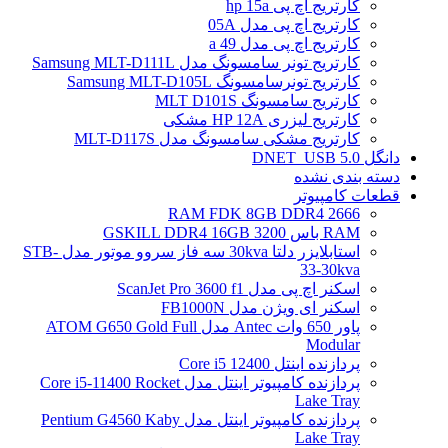
کارتریج اچ پی hp 15a
کارتریج اچ پی مدل 05A
کارتریج اچ پی مدل 49 a
کارتریج تونر سامسونگ مدل Samsung MLT-D111L
کارتریج تونرسامسونگ Samsung MLT-D105L
کارتریج سامسونگ MLT D101S
کارتریج لیزری HP 12A مشکی
کارتریج مشکی سامسونگ مدل MLT-D117S
دانگل DNET_USB 5.0
دسته بندی نشده
قطعات کامپیوتر
RAM FDK 8GB DDR4 2666
RAM باس 3200 GSKILL DDR4 16GB
استابلایزر دلتا 30kva سه فاز سروو موتور مدل STB-
33-30kva
اسکنر اچ پی مدل ScanJet Pro 3600 f1
اسکنر ای ویژن مدل FB1000N
پاور 650 وات Antec مدل ATOM G650 Gold Full
Modular
پردازنده اینتل Core i5 12400
پردازنده کامپیوتر اینتل مدل Core i5-11400 Rocket
Lake Tray
پردازنده کامپیوتر اینتل مدل Pentium G4560 Kaby
Lake Tray