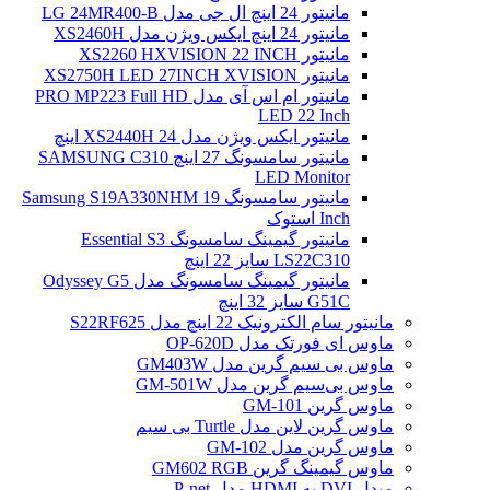
مانیتور 24 اینچ ال جی مدل LG 24MR400-B
مانیتور 24 اینچ ایکس ویژن مدل XS2460H
مانیتور XS2260 HXVISION 22 INCH
مانیتور XS2750H LED 27INCH XVISION
مانیتور ام اس آی مدل PRO MP223 Full HD
LED 22 Inch
مانیتور ایکس ویژن مدل XS2440H 24 اینچ
مانیتور سامسونگ 27 اینچ SAMSUNG C310
LED Monitor
مانیتور سامسونگ Samsung S19A330NHM 19
Inch استوک
مانیتور گیمینگ سامسونگ Essential S3
LS22C310 سایز 22 اینچ
مانیتور گیمینگ سامسونگ مدل Odyssey G5
G51C سایز 32 اینچ
مانیتور سام الکترونیک 22 اینچ مدل S22RF625
ماوس ای فورتک مدل OP-620D
ماوس بی سیم گرین مدل GM403W
ماوس بی‌سیم گرین مدل GM-501W
ماوس گرین GM-101
ماوس گرین لاین مدل Turtle بی سیم
ماوس گرین مدل GM-102
ماوس گیمینگ گرین GM602 RGB
مبدل DVI به HDMI مدل P-net