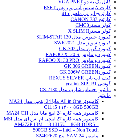
کابل یک به دو VGA PNET
کارت لایسنس آنتی ویروس ESET
کارتریج ایرانی ماهور 415
کارتیج 737 CANON
کولر مسترCMC3
کولر مسترX SLIM II
کیبورد جنیوس مدل SLIM-STAR 130
کیبورد سویز مدل SWK2021
کیبورد گرین مدل GK-302
کیبورد و ماوس RAPOO X120 S
کیبورد و ماوس RAPOO X130 PRO
کیبوردGK 306 GREEN
کیبوردGK 306W GREEN
کیف لپ تاپ REXUS SILVER
گوشی yealink SIP_t31
ماشین حساب شارپ مدل CS-2130
مانیتور
کامپیوتر All in One مایا 24 اینچی مدل MA24
C11 i5 ۱۱۴۰۰ 8GB 500GB
کامپیوتر همه کاره 24 اینچ مایا مدل MA24 C11
کامپیوتر همه کاره 27 اینچی ام اس آی مدل MSI
AM272P 13M – i3 1315U – 8GB DDR5 –
500GB SSD – Intel – Non Touch
مانیتور 24 SAM اینچ S24RF620