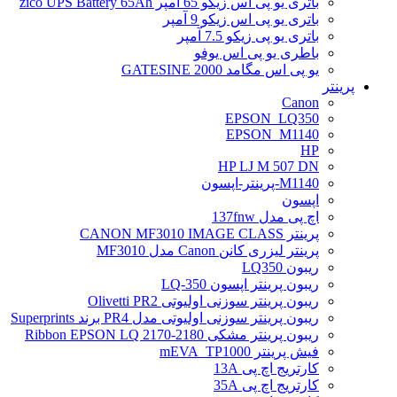
باتری یو پی اس زیکو 65 آمپر zico UPS Battery 65Ah
باتری یو پی اس زیکو 9 آمپر
باتری یو پی زیکو 7.5 آمپر
باطری یو پی اس یوفو
یو پی اس مگامد GATESINE 2000
پرینتر
Canon
EPSON_LQ350
EPSON_M1140
HP
HP LJ M 507 DN
M1140-پرینتر-اپسون
اپسون
اچ پی مدل 137fnw
پرینتر CANON MF3010 IMAGE CLASS
پرینتر لیزری کانن Canon مدل MF3010
ریبون LQ350
ریبون پرینتر اپسون LQ-350
ریبون پرینتر سوزنی اولیوتی Olivetti PR2
ریبون پرینتر سوزنی اولیوتی مدل PR4 برند Superprints
ریبون پرینتر مشکی Ribbon EPSON LQ 2170-2180
فیش پرینتر mEVA_TP1000
کارتریج اچ پی 13A
کارتریج اچ پی 35A