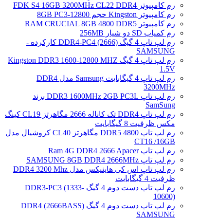
رم کامپیوتر FDK S4 16GB 3200MHz CL22 DDR4
رم کامپیوتر Kingston حجم 8GB PC3-12800
رم کامپیوتر RAM CRUCIAL 8GB 4800 DDR5
رم کمیاب SD دو شیار 256MB
رم لپ تاپ 4 گیگ DDR4-PC4 (2666) کارکرده -
SAMSUNG
رم لپ تاپ 4 گیگ Kingston DDR3 1600-12800 MHZ
1.5V
رم لپ تاپ 4 گیگابایت Samsung مدل DDR4
3200MHz
رم لپ تاپ DDR3 1600MHz 2GB PC3L برند
SamSung
رم لپ تاپ DDR4 تک کاناله 2666 مگاهرتز CL19 کینگ
مکس ظرفیت 8 گیگابایت
رم لپ تاپ DDR5 4800 مگاهرتز CL40 کروشیال مدل
CT16 /16GB
رم لپ تاپ Ram 4G DDR4 2666 Apacer
رم لپ تاپ SAMSUNG 8GB DDR4 2666MHz
رم لپ تاپ اس کی هاینیکس مدل DDR4 3200 Mhz
ظرفیت 4 گیگابایت
رم لپ تاپ دست دوم 4 گیگ DDR3-PC3 (1333-
10600)
رم لپ تاپ دست دوم 4 گیگ DDR4 (2666BASS)
SAMSUNG