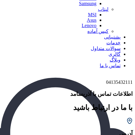
Samsung
لپتاپ
MSI
Asus
Lenovo
کیس آماده
پشتیبانی
خدمات
سوالات متداول
گالری
وبلاگ
تماس با ما
04135432111
اطلاعات تماس با آذربسامد
با ما در ارتباط باشید
آدرس