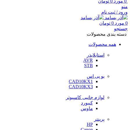
0
مورد
0
تومان
منو
ورود / ثبت نام
0
مورد
0
تومان
جستجو
دسته بندی محصولات
همه محصولات
استابلایذر
AVR
STB
یو پی اس
CAD10KX1
CAD10KX3
لوازم جانبی کامپیوتر
کیبورد
ماوس
پرینتر
HP
Canon