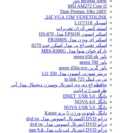
gp500a 500w پاور
MSI AM272 Core i5
Titan Promax 10ks 240V
VGA 15M VENETOLINK کابل
اسپیکر L117/118
استند کیس آذران تحریرات
اسکنر اپسون EPSON مدل DS-870
اسکنر ای ویژن مدل FB1000N
اسکنر تخت اچ پی مدل اسکن جت 8270
بارکد خوان میوا مدل MBS-8300G
پاور green 650 uk
پاور green 700
پاور گرین green 450a eco
پرینتر سوزنی اپسون مدل LQ 350
تی پی لینک tp link 725
حافظه اچ دی دی اینترنال وسترن دیجیتال مدل آبی
ظرفیت 2 ترابایت
دانگل DNET_USB 5.0
دانگل NOVA 4.0
دانگل NOVA USB 5.0
دانگل بلوتوث ورژن 5 برند Kaiser
درایو DVD اکسترنال ایسوس مدل dvd rw
درایو DVD اینترنال ایسوس مدل dvd rw
درایو DVD اینترنال لپ تاپ مدل ۹.۵ mm