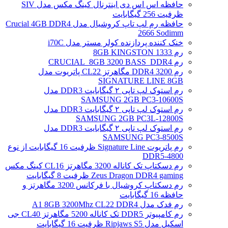
حافظه اس اس دی اینترنال کینگ مکس مدل SIV
ظرفیت 256 گیگابایت
حافظه رم لپ تاپ کروشیال مدل Crucial 4GB DDR4
2666 Sodimm
خنک کننده پردازنده کولر مستر مدل i70C
رم 1333 8GB KINGSTON
رم CRUCIAL_8GB 3200 BASS_DDR4
رم DDR4 3200 مگاهرتز CL22 پاتریوت مدل
SIGNATURE LINE 8GB
رم استوک لپ تاپی ۲ گیگابایت DDR3 مدل
SAMSUNG 2GB PC3-10600S
رم استوک لپ تاپی ۲ گیگابایت DDR3 مدل
SAMSUNG 2GB PC3L-12800S
رم استوک لپ تاپی ۲ گیگابایت DDR3 مدل
SAMSUNG PC3-8500S
رم پاتریوت Signature Line ظرفیت 16 گیگابایت از نوع
DDR5-4800
رم دسکتاپ تک کاناله 3200 مگاهرتز CL16 کینگ مکس
Zeus Dragon DDR4 gaming ظرفیت 8 گیگابایت
رم دسکتاپ کروشیال با فرکانس 3200 مگاهرتز و
حافظه 16 گیگابایت
رم فدک مدل A1 8GB 3200Mhz CL22 DDR4
رم کامپیوتر DDR5 تک کاناله 5200 مگاهرتز CL40 جی
اسکیل مدل Ripjaws S5 ظرفیت 16 گیگابایت