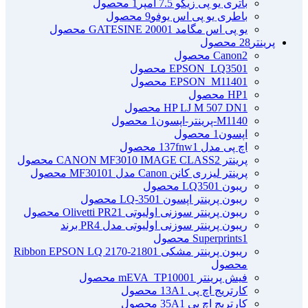
باتری یو پی زیکو 7.5 آمپر
1 محصول
باطری یو پی اس یوفو
9 محصول
یو پی اس مگامد GATESINE 2000
1 محصول
پرینتر
28 محصول
2 محصول
Canon
1 محصول
EPSON_LQ350
1 محصول
EPSON_M1140
1 محصول
HP
1 محصول
HP LJ M 507 DN
M1140-پرینتر-اپسون
1 محصول
اپسون
1 محصول
اچ پی مدل 137fnw
1 محصول
پرینتر CANON MF3010 IMAGE CLASS
2 محصول
پرینتر لیزری کانن Canon مدل MF3010
1 محصول
ریبون LQ350
1 محصول
ریبون پرینتر اپسون LQ-350
1 محصول
ریبون پرینتر سوزنی اولیوتی Olivetti PR2
1 محصول
ریبون پرینتر سوزنی اولیوتی مدل PR4 برند
1 محصول
Superprints
ریبون پرینتر مشکی Ribbon EPSON LQ 2170-2180
1
محصول
فیش پرینتر mEVA_TP1000
1 محصول
کارتریج اچ پی 13A
1 محصول
کارتریج اچ پی 35A
1 محصول