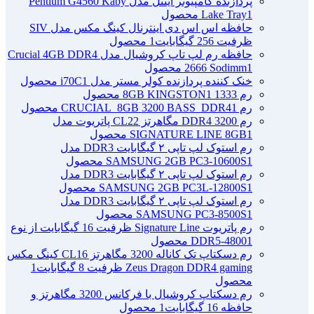
پردازنده کامپیوتر اینتل مدل Pentium G4560 Kaby
1 محصول
Lake Tray
حافظه اس اس دی اینترنال کینگ مکس مدل SIV
ظرفیت 256 گیگابایت
1 محصول
حافظه رم لپ تاپ کروشیال مدل Crucial 4GB DDR4
1 محصول
2666 Sodimm
خنک کننده پردازنده کولر مستر مدل i70C
1 محصول
رم 1333 8GB KINGSTON
1 محصول
رم CRUCIAL_8GB 3200 BASS_DDR4
1 محصول
رم DDR4 3200 مگاهرتز CL22 پاتریوت مدل
1 محصول
SIGNATURE LINE 8GB
رم استوک لپ تاپی ۲ گیگابایت DDR3 مدل
1 محصول
SAMSUNG 2GB PC3-10600S
رم استوک لپ تاپی ۲ گیگابایت DDR3 مدل
1 محصول
SAMSUNG 2GB PC3L-12800S
رم استوک لپ تاپی ۲ گیگابایت DDR3 مدل
1 محصول
SAMSUNG PC3-8500S
رم پاتریوت Signature Line ظرفیت 16 گیگابایت از نوع
1 محصول
DDR5-4800
رم دسکتاپ تک کاناله 3200 مگاهرتز CL16 کینگ مکس
Zeus Dragon DDR4 gaming ظرفیت 8 گیگابایت
1
محصول
رم دسکتاپ کروشیال با فرکانس 3200 مگاهرتز و
حافظه 16 گیگابایت
1 محصول