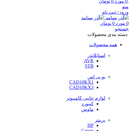
0
مورد
0
تومان
منو
ورود / ثبت نام
0
مورد
0
تومان
جستجو
دسته بندی محصولات
همه محصولات
استابلایذر
AVR
STB
یو پی اس
CAD10KX1
CAD10KX3
لوازم جانبی کامپیوتر
کیبورد
ماوس
پرینتر
HP
Canon