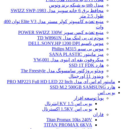
مبدل usb به شبکه برند ونوس
محافظ برق 6 خانه سوییز مدل SWIZZ SWP-1983
طول 2.5 متر
منبع تغذیه کامپیوتر کولر مستر مدل Elite V3 توان 400
وات
منبع تغذیه کیس سویز POWER SWIZZ 330W
مودم تی پی لینک مدل TD W8961N
موس باسیم DELL.SONY.HP 1200 DPI
موس بی سیم Philips M315
میز مانیتور SANA PLASTIC
میکروفون یقه ای اینوی مدل YW-001
هارد SSD 1T FDK
ویدئو پروژکتور سامسونگ مدل The Freestyle
ویندوز 11 اورجینال
مانیتور ام اس آی مدل PRO MP223 Full HD LED 22 Inch
هارد SSD M.2 500GB SAMSUNG
یو پی اس
پویا توسعه افزار
یو پی اس 1.5 KV اینترنال
یو پی اس 1.5KV اکسترنال
فاران
Titan Promax 10ks 240V
TITAN PROMAX 6KVA