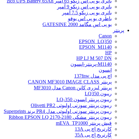
باتری یو پی اس زیکو 65 آمپر zico UPS Battery 65Ah
باتری یو پی اس زیکو 9 آمپر
باتری یو پی زیکو 7.5 آمپر
باطری یو پی اس یوفو
یو پی اس مگامد GATESINE 2000
پرینتر
Canon
EPSON_LQ350
EPSON_M1140
HP
HP LJ M 507 DN
M1140-پرینتر-اپسون
اپسون
اچ پی مدل 137fnw
پرینتر CANON MF3010 IMAGE CLASS
پرینتر لیزری کانن Canon مدل MF3010
ریبون LQ350
ریبون پرینتر اپسون LQ-350
ریبون پرینتر سوزنی اولیوتی Olivetti PR2
ریبون پرینتر سوزنی اولیوتی مدل PR4 برند Superprints
ریبون پرینتر مشکی Ribbon EPSON LQ 2170-2180
فیش پرینتر mEVA_TP1000
کارتریج اچ پی 13A
کارتریج اچ پی 35A