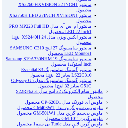
مانیتور XS2260 HXVISION 22 INCH
1
محصول
مانیتور XS2750H LED 27INCH XVISION
1
محصول
مانیتور ام اس آی مدل PRO MP223 Full HD
1 محصول
LED 22 Inch
مانیتور ایکس ویژن مدل XS2440H 24 اینچ
1
محصول
مانیتور سامسونگ 27 اینچ SAMSUNG C310
1 محصول
LED Monitor
مانیتور سامسونگ Samsung S19A330NHM 19
Inch استوک
1 محصول
مانیتور گیمینگ سامسونگ Essential S3
LS22C310 سایز 22 اینچ
1 محصول
مانیتور گیمینگ سامسونگ مدل Odyssey G5
G51C سایز 32 اینچ
1 محصول
مانیتور سام الکترونیک 22 اینچ مدل S22RF625
1
محصول
ماوس ای فورتک مدل OP-620D
1 محصول
ماوس بی سیم گرین مدل GM403W
1 محصول
ماوس بی‌سیم گرین مدل GM-501W
1 محصول
ماوس گرین GM-101
1 محصول
ماوس گرین لاین مدل Turtle بی سیم
1 محصول