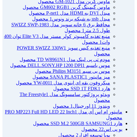
ماوس گرین مدل GM-102
1 محصول
ماوس گیمینگ گرین GM602 RGB
1 محصول
مبدل DVI به HDMI مدل P-net
1 محصول
مبدل usb به شبکه برند ونوس
1 محصول
محافظ برق 6 خانه سوییز مدل SWIZZ SWP-1983
طول 2.5 متر
1 محصول
منبع تغذیه کامپیوتر کولر مستر مدل Elite V3 توان 400
وات
1 محصول
منبع تغذیه کیس سویز POWER SWIZZ 330W
1
محصول
مودم تی پی لینک مدل TD W8961N
1 محصول
موس باسیم DELL.SONY.HP 1200 DPI
1 محصول
موس بی سیم Philips M315
1 محصول
میز مانیتور SANA PLASTIC
1 محصول
میکروفون یقه ای اینوی مدل YW-001
1 محصول
هارد SSD 1T FDK
1 محصول
ویدئو پروژکتور سامسونگ مدل The Freestyle
1
محصول
ویندوز 11 اورجینال
1 محصول
مانیتور ام اس آی مدل PRO MP223 Full HD LED 22 Inch
1
محصول
هارد SSD M.2 500GB SAMSUNG
1 محصول
یو پی اس
22 محصول
پویا توسعه افزار
2 محصول