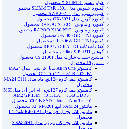
کولر مسترX SLIM II
1 محصول
کیبورد جنیوس مدل SLIM-STAR 130
1 محصول
کیبورد سویز مدل SWK2021
1 محصول
کیبورد گرین مدل GK-302
1 محصول
کیبورد و ماوس RAPOO X120 S
1 محصول
کیبورد و ماوس RAPOO X130 PRO
1 محصول
کیبوردGK 306 GREEN
1 محصول
کیبوردGK 306W GREEN
1 محصول
کیف لپ تاپ REXUS SILVER
1 محصول
گوشی yealink SIP_t31
1 محصول
ماشین حساب شارپ مدل CS-2130
1 محصول
مانیتور
19 محصول
کامپیوتر All in One مایا 24 اینچی مدل MA24
1 محصول
C11 i5 ۱۱۴۰۰ 8GB 500GB
کامپیوتر همه کاره 24 اینچ مایا مدل MA24 C11
1
محصول
کامپیوتر همه کاره 27 اینچی ام اس آی مدل MSI
AM272P 13M – i3 1315U – 8GB DDR5 –
1 محصول
500GB SSD – Intel – Non Touch
مانیتور 24 SAM اینچ S24RF620
1 محصول
مانیتور 24 اینچ ال جی مدل LG 24MR400-B
1
محصول
مانیتور 24 اینچ ایکس ویژن مدل XS2460H
1
محصول