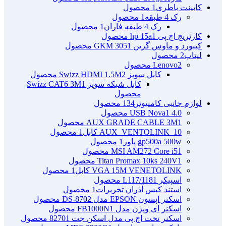
کابینت باطری
1 محصول
رک 4 طبقه
1 محصول
رک 4 طبقه فاران
1 محصول
کارتریج اچ پی hp 15a
1 محصول
کیبورد و ماوس گرین GKM 305
1 محصول
لپتاپ
2 محصول
2 محصول
Lenovo
کابل سویز Swizz HDMI 1.5M
2 محصول
کابل شبکه سویز Swizz CAT6 3M
1
محصول
لوازم جانبی کامپیوتر
134 محصول
4.0 USB Nova
1 محصول
1 محصول
AUX GRADE CABLE 3M
AUX_VENTOLINK_10 کابل
1 محصول
gp500a 500w پاور
1 محصول
1 محصول
MSI AM272 Core i5
1 محصول
Titan Promax 10ks 240V
VGA 15M VENETOLINK کابل
1 محصول
اسپیکر L117/118
1 محصول
استند کیس آذران تحریرات
1 محصول
اسکنر اپسون EPSON مدل DS-870
2 محصول
اسکنر ای ویژن مدل FB1000N
1 محصول
اسکنر تخت اچ پی مدل اسکن جت 8270
1 محصول