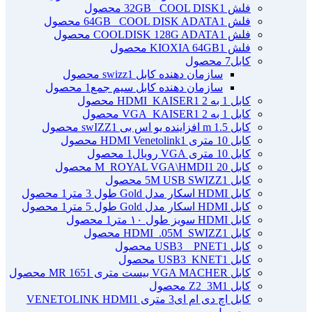
فلش 32GB _COOL DISK
1 محصول
فلش 64GB _COOL DISK ADATA
1 محصول
فلش COOLDISK 128G ADATA
1 محصول
فلش KIOXIA 64GB
1 محصول
کابل
7 محصول
سازمان دهنده کابل swizz
1 محصول
سازمان دهنده کابل سیم جمع
1 محصول
کابل 1 به 2 HDMI_KAISER
1 محصول
کابل 1 به 2 VGA_KAISER
1 محصول
کابل 1.5 m افزاینده یو اس بی swIZZ
1 محصول
کابل 10 متری HDMI Venetolink
1 محصول
کابل 10 متری VGA رویال
1 محصول
کابل 20 M_ROYAL VGA\HMDI
1 محصول
کابل 5M USB SWIZZ
1 محصول
کابل HDMI اسکار مدل Gold طول 3 متر
1 محصول
کابل HDMI اسکار مدل Gold طول 5 متر
1 محصول
کابل HDMI سویز طول ۱۰ متر
1 محصول
کابل HDMI_.05M_SWIZZ
1 محصول
کابل USB3 _ PNET
1 محصول
کابل USB3_KNET
1 محصول
کابل VGA MACHER بیست متری MR 165
1 محصول
کابل Z2_3M
1 محصول
کابل اچ دی ام ای3 متری VENETOLINK HDMI
1