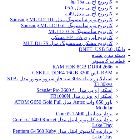
کارتریج اچ پی hp 15a
کارتریج اچ پی مدل 05A
کارتریج اچ پی مدل 49 a
کارتریج تونر سامسونگ مدل Samsung MLT-D111L
کارتریج تونرسامسونگ Samsung MLT-D105L
کارتریج سامسونگ MLT D101S
کارتریج لیزری HP 12A مشکی
کارتریج مشکی سامسونگ مدل MLT-D117S
دانگل DNET_USB 5.0
دسته بندی نشده
قطعات کامپیوتر
RAM FDK 8GB DDR4 2666
RAM باس 3200 GSKILL DDR4 16GB
استابلایزر دلتا 30kva سه فاز سروو موتور مدل STB-
33-30kva
اسکنر اچ پی مدل ScanJet Pro 3600 f1
اسکنر ای ویژن مدل FB1000N
پاور 650 وات Antec مدل ATOM G650 Gold Full
Modular
پردازنده اینتل Core i5 12400
پردازنده کامپیوتر اینتل مدل Core i5-11400 Rocket
Lake Tray
پردازنده کامپیوتر اینتل مدل Pentium G4560 Kaby
Lake Tray