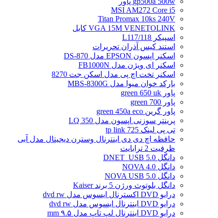
gp500a 500w پاور
MSI AM272 Core i5
Titan Promax 10ks 240V
VGA 15M VENETOLINK کابل
اسپیکر L117/118
استند کیس آذران تحریرات
اسکنر اپسون EPSON مدل DS-870
اسکنر ای ویژن مدل FB1000N
اسکنر تخت اچ پی مدل اسکن جت 8270
بارکد خوان میوا مدل MBS-8300G
پاور green 650 uk
پاور green 700
پاور گرین green 450a eco
پرینتر سوزنی اپسون مدل LQ 350
تی پی لینک tp link 725
حافظه اچ دی دی اینترنال وسترن دیجیتال مدل آبی
ظرفیت 2 ترابایت
دانگل DNET_USB 5.0
دانگل NOVA 4.0
دانگل NOVA USB 5.0
دانگل بلوتوث ورژن 5 برند Kaiser
درایو DVD اکسترنال ایسوس مدل dvd rw
درایو DVD اینترنال ایسوس مدل dvd rw
درایو DVD اینترنال لپ تاپ مدل ۹.۵ mm