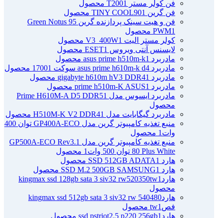
فن کولر مستر T200
1 محصول
فن گرین TINY COOL90
1 محصول
فن و هیت سینک پردازنده گرین Green Notus 95
1 محصول
PWM
کولر مستر الیت V3_400W
1 محصول
لایسنس آنتی ویروس ESET
1 محصول
مادربرد asus prime h510m-k
1 محصول
مادربرد asus prime h610m-k d4 سوکت 1700
1 محصول
مادربرد gigabyte h610m hV3 DDR4
1 محصول
مادربرد prime h510m-K ASUS
1 محصول
مادربرد ایسوس مدل Prime H610M-A D5 DDR5
1
محصول
مادربرد گیگابایت مدل H510M-K V2 DDR4
1 محصول
منبع تغذیه کامپیوتر گرین مدل GP400A-ECO توان 400
وات
1 محصول
منبع تغذیه کامپیوتر گرین مدل GP500A-ECO Rev3.1
80 Plus White توان 500 وات
1 محصول
هارد SSD 512GB ADATA
1 محصول
هارد SSD M.2 500GB SAMSUNG
1 محصول
هاردkingmax ssd 128gb sata 3 siv32 rw520350tw
1
محصول
هاردkingmax ssd 512gb sata 3 siv32 rw 540480
فصtw
1 محصول
هاردssd pstriot2.5 p220 256gb
1 محصول