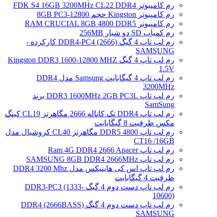
رم کامپیوتر FDK S4 16GB 3200MHz CL22 DDR4
رم کامپیوتر Kingston حجم 8GB PC3-12800
رم کامپیوتر RAM CRUCIAL 8GB 4800 DDR5
رم کمیاب SD دو شیار 256MB
رم لپ تاپ 4 گیگ DDR4-PC4 (2666) کارکرده -
SAMSUNG
رم لپ تاپ 4 گیگ Kingston DDR3 1600-12800 MHZ
1.5V
رم لپ تاپ 4 گیگابایت Samsung مدل DDR4
3200MHz
رم لپ تاپ DDR3 1600MHz 2GB PC3L برند
SamSung
رم لپ تاپ DDR4 تک کاناله 2666 مگاهرتز CL19 کینگ
مکس ظرفیت 8 گیگابایت
رم لپ تاپ DDR5 4800 مگاهرتز CL40 کروشیال مدل
CT16 /16GB
رم لپ تاپ Ram 4G DDR4 2666 Apacer
رم لپ تاپ SAMSUNG 8GB DDR4 2666MHz
رم لپ تاپ اس کی هاینیکس مدل DDR4 3200 Mhz
ظرفیت 4 گیگابایت
رم لپ تاپ دست دوم 4 گیگ DDR3-PC3 (1333-
10600)
رم لپ تاپ دست دوم 4 گیگ DDR4 (2666BASS)
SAMSUNG