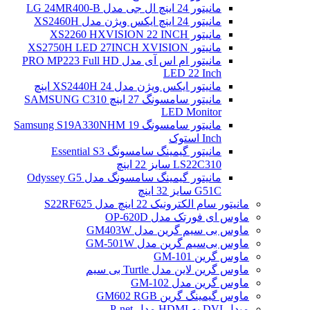
مانیتور 24 اینچ ال جی مدل LG 24MR400-B
مانیتور 24 اینچ ایکس ویژن مدل XS2460H
مانیتور XS2260 HXVISION 22 INCH
مانیتور XS2750H LED 27INCH XVISION
مانیتور ام اس آی مدل PRO MP223 Full HD
LED 22 Inch
مانیتور ایکس ویژن مدل XS2440H 24 اینچ
مانیتور سامسونگ 27 اینچ SAMSUNG C310
LED Monitor
مانیتور سامسونگ Samsung S19A330NHM 19
Inch استوک
مانیتور گیمینگ سامسونگ Essential S3
LS22C310 سایز 22 اینچ
مانیتور گیمینگ سامسونگ مدل Odyssey G5
G51C سایز 32 اینچ
مانیتور سام الکترونیک 22 اینچ مدل S22RF625
ماوس ای فورتک مدل OP-620D
ماوس بی سیم گرین مدل GM403W
ماوس بی‌سیم گرین مدل GM-501W
ماوس گرین GM-101
ماوس گرین لاین مدل Turtle بی سیم
ماوس گرین مدل GM-102
ماوس گیمینگ گرین GM602 RGB
مبدل DVI به HDMI مدل P-net