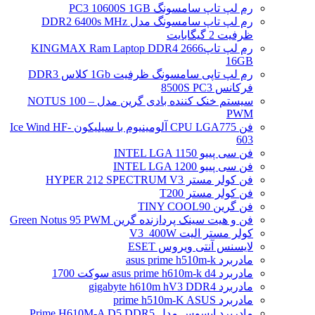
رم لپ تاپ سامسونگ PC3 10600S 1GB
رم لپ تاپ سامسونگ مدل DDR2 6400s MHz
ظرفیت 2 گیگابایت
رم لپ تاپ2666 KINGMAX Ram Laptop DDR4
16GB
رم لپ تاپی سامسونگ ظرفیت 1Gb کلاس DDR3
فرکانس 8500S PC3
سیستم خنک کننده بادی گرین مدل NOTUS 100 –
PWM
فن CPU LGA775 آلومینیوم با سیلیکون Ice Wind HF-
603
فن سی پییو INTEL LGA 1150
فن سی پییو INTEL LGA 1200
فن کولر مستر HYPER 212 SPECTRUM V3
فن کولر مستر T200
فن گرین TINY COOL90
فن و هیت سینک پردازنده گرین Green Notus 95 PWM
کولر مستر الیت V3_400W
لایسنس آنتی ویروس ESET
مادربرد asus prime h510m-k
مادربرد asus prime h610m-k d4 سوکت 1700
مادربرد gigabyte h610m hV3 DDR4
مادربرد prime h510m-K ASUS
مادربرد ایسوس مدل Prime H610M-A D5 DDR5