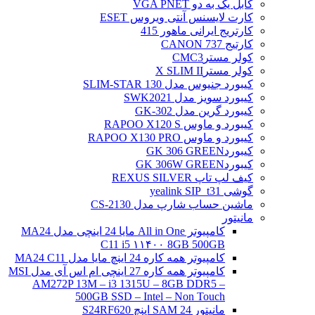
کابل یک به دو VGA PNET
کارت لایسنس آنتی ویروس ESET
کارتریج ایرانی ماهور 415
کارتیج 737 CANON
کولر مسترCMC3
کولر مسترX SLIM II
کیبورد جنیوس مدل SLIM-STAR 130
کیبورد سویز مدل SWK2021
کیبورد گرین مدل GK-302
کیبورد و ماوس RAPOO X120 S
کیبورد و ماوس RAPOO X130 PRO
کیبوردGK 306 GREEN
کیبوردGK 306W GREEN
کیف لپ تاپ REXUS SILVER
گوشی yealink SIP_t31
ماشین حساب شارپ مدل CS-2130
مانیتور
کامپیوتر All in One مایا 24 اینچی مدل MA24
C11 i5 ۱۱۴۰۰ 8GB 500GB
کامپیوتر همه کاره 24 اینچ مایا مدل MA24 C11
کامپیوتر همه کاره 27 اینچی ام اس آی مدل MSI
AM272P 13M – i3 1315U – 8GB DDR5 –
500GB SSD – Intel – Non Touch
مانیتور 24 SAM اینچ S24RF620