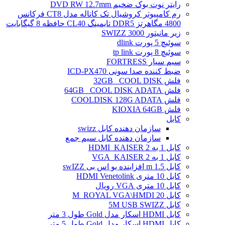
رایتر نوت بوک ضخیم DVD RW 12.7mm
رم کامپیوتر کروشیال تک کاناله مدل CT8 فرکانس
4800 مگاهرتز DDR5 تایمینگ CL40 حافظه 8 گیگابایت
زیر مانیتور SWIZZ 3000
سوئیچ 5 پورت dlink
سوئیچ 8 پورت tp link
سیم سیار FORTRESS
ضبط کننده صدا سونی ICD-PX470
فلش 32GB _COOL DISK
فلش 64GB _COOL DISK ADATA
فلش COOLDISK 128G ADATA
فلش KIOXIA 64GB
کابل
سازمان دهنده کابل swizz
سازمان دهنده کابل سیم جمع
کابل 1 به 2 HDMI_KAISER
کابل 1 به 2 VGA_KAISER
کابل 1.5 m افزاینده یو اس بی swIZZ
کابل 10 متری HDMI Venetolink
کابل 10 متری VGA رویال
کابل 20 M_ROYAL VGA\HMDI
کابل 5M USB SWIZZ
کابل HDMI اسکار مدل Gold طول 3 متر
کابل HDMI اسکار مدل Gold طول 5 متر