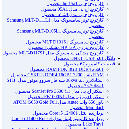
کارتریج اچ پی hp 15a
1 محصول
کارتریج اچ پی مدل 05A
1 محصول
کارتریج اچ پی مدل 49 a
1 محصول
کارتریج تونر سامسونگ مدل Samsung MLT-D111L
1
محصول
کارتریج تونرسامسونگ Samsung MLT-D105L
1
محصول
کارتریج سامسونگ MLT D101S
1 محصول
کارتریج لیزری HP 12A مشکی
1 محصول
کارتریج مشکی سامسونگ مدل MLT-D117S
1 محصول
دانگل DNET_USB 5.0
1 محصول
قطعات کامپیوتر
67 محصول
1 محصول
RAM FDK 8GB DDR4 2666
RAM باس 3200 GSKILL DDR4 16GB
1 محصول
استابلایزر دلتا 30kva سه فاز سروو موتور مدل STB-
1 محصول
33-30kva
اسکنر اچ پی مدل ScanJet Pro 3600 f1
1 محصول
اسکنر ای ویژن مدل FB1000N
1 محصول
پاور 650 وات Antec مدل ATOM G650 Gold Full
1 محصول
Modular
پردازنده اینتل Core i5 12400
1 محصول
پردازنده کامپیوتر اینتل مدل Core i5-11400 Rocket
1 محصول
Lake Tray