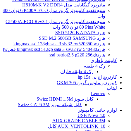
مادربرد گیگابایت مدل H510M-K V2 DDR4
منبع تغذیه کامپیوتر گرین مدل GP400A-ECO توان 400
وات
منبع تغذیه کامپیوتر گرین مدل GP500A-ECO Rev3.1
80 Plus White توان 500 وات
هارد SSD 512GB ADATA
هارد SSD M.2 500GB SAMSUNG
هاردkingmax ssd 128gb sata 3 siv32 rw520350tw
هاردkingmax ssd 512gb sata 3 siv32 rw 540480 فصtw
هاردssd pstriot2.5 p220 256gb
کابینت باطری
رک 4 طبقه
رک 4 طبقه فاران
کارتریج اچ پی hp 15a
کیبورد و ماوس گرین GKM 305
لپتاپ
Lenovo
کابل سویز Swizz HDMI 1.5M
کابل شبکه سویز Swizz CAT6 3M
لوازم جانبی کامپیوتر
4.0 USB Nova
AUX GRADE CABLE 3M
AUX_VENTOLINK_10 کابل