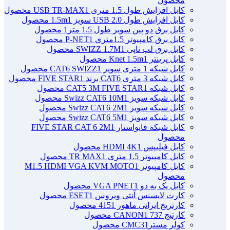
محصول
کابل افزایش طول 1.5 متری USB TR-MAX
1 محصول
کابل افزایش طول USB 2.0 سویز 1.5m
1 محصول
کابل برق دو پین سویز طول 1.5 متر
1 محصول
کابل برق کامپیوتر 1.5ﻣﺘﺮی P-NET
1 محصول
کابل برق لپ تاپی SWIZZ 1.7M
1 محصول
کابل پرینتر Knet 1.5m
1 محصول
کابل شبکه 1 متری سویز CAT6 SWIZZ
1 محصول
کابل شبکه 3 متری CAT6 برند FIVE STAR
1 محصول
کابل شبکه CAT5 3M FIVE STAR
1 محصول
کابل شبکه سویز Swizz CAT6 10M
1 محصول
کابل شبکه سویز Swizz CAT6 2M
1 محصول
کابل شبکه سویز Swizz CAT6 5M
1 محصول
کابل شبکه فایواستار FIVE STAR CAT 6 2M
1
محصول
کابل فیلیپس HDMI 4K
1 محصول
کابل کامپیوتر 1.5 متری TR MAX
1 محصول
کابل کامپیوتر M1.5 HDMI VGA KVM MOTO
1
محصول
کابل یک به دو VGA PNET
1 محصول
کارت لایسنس آنتی ویروس ESET
1 محصول
کارتریج ایرانی ماهور 415
1 محصول
کارتیج 737 CANON
1 محصول
کولر مسترCMC3
1 محصول