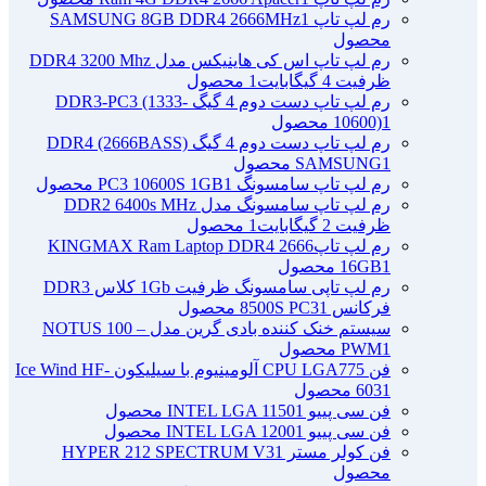
رم لپ تاپ SAMSUNG 8GB DDR4 2666MHz
1
محصول
رم لپ تاپ اس کی هاینیکس مدل DDR4 3200 Mhz
ظرفیت 4 گیگابایت
1 محصول
رم لپ تاپ دست دوم 4 گیگ DDR3-PC3 (1333-
1 محصول
10600)
رم لپ تاپ دست دوم 4 گیگ DDR4 (2666BASS)
1 محصول
SAMSUNG
رم لپ تاپ سامسونگ PC3 10600S 1GB
1 محصول
رم لپ تاپ سامسونگ مدل DDR2 6400s MHz
ظرفیت 2 گیگابایت
1 محصول
رم لپ تاپ2666 KINGMAX Ram Laptop DDR4
1 محصول
16GB
رم لپ تاپی سامسونگ ظرفیت 1Gb کلاس DDR3
فرکانس 8500S PC3
1 محصول
سیستم خنک کننده بادی گرین مدل NOTUS 100 –
1 محصول
PWM
فن CPU LGA775 آلومینیوم با سیلیکون Ice Wind HF-
1 محصول
603
فن سی پییو INTEL LGA 1150
1 محصول
فن سی پییو INTEL LGA 1200
1 محصول
فن کولر مستر HYPER 212 SPECTRUM V3
1
محصول