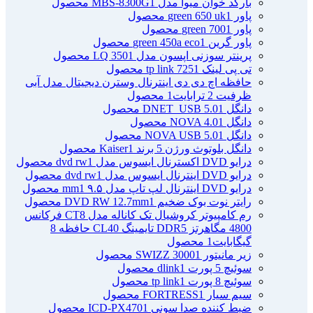
بارکد خوان میوا مدل MBS-8300G
1 محصول
پاور green 650 uk
1 محصول
پاور green 700
1 محصول
پاور گرین green 450a eco
1 محصول
پرینتر سوزنی اپسون مدل LQ 350
1 محصول
تی پی لینک tp link 725
1 محصول
حافظه اچ دی دی اینترنال وسترن دیجیتال مدل آبی
ظرفیت 2 ترابایت
1 محصول
دانگل DNET_USB 5.0
1 محصول
دانگل NOVA 4.0
1 محصول
دانگل NOVA USB 5.0
1 محصول
دانگل بلوتوث ورژن 5 برند Kaiser
1 محصول
درایو DVD اکسترنال ایسوس مدل dvd rw
1 محصول
درایو DVD اینترنال ایسوس مدل dvd rw
1 محصول
درایو DVD اینترنال لپ تاپ مدل ۹.۵ mm
1 محصول
رایتر نوت بوک ضخیم DVD RW 12.7mm
1 محصول
رم کامپیوتر کروشیال تک کاناله مدل CT8 فرکانس
4800 مگاهرتز DDR5 تایمینگ CL40 حافظه 8
گیگابایت
1 محصول
زیر مانیتور SWIZZ 3000
1 محصول
سوئیچ 5 پورت dlink
1 محصول
سوئیچ 8 پورت tp link
1 محصول
سیم سیار FORTRESS
1 محصول
ضبط کننده صدا سونی ICD-PX470
1 محصول