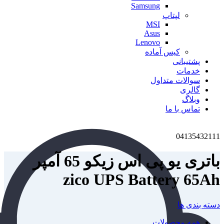
Samsung
لپتاپ
MSI
Asus
Lenovo
کیس آماده
پشتیبانی
خدمات
سوالات متداول
گالری
وبلاگ
تماس با ما
04135432111
باتری یو پی اس زیکو 65 آمپر
zico UPS Battery 65Ah
دسته بندی ها
همه
محصولات