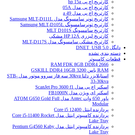
کارتریج اچ پی hp 15a
کارتریج اچ پی مدل 05A
کارتریج اچ پی مدل 49 a
کارتریج تونر سامسونگ مدل Samsung MLT-D111L
کارتریج تونرسامسونگ Samsung MLT-D105L
کارتریج سامسونگ MLT D101S
کارتریج لیزری HP 12A مشکی
کارتریج مشکی سامسونگ مدل MLT-D117S
دانگل DNET_USB 5.0
دسته بندی نشده
قطعات کامپیوتر
RAM FDK 8GB DDR4 2666
RAM باس 3200 GSKILL DDR4 16GB
استابلایزر دلتا 30kva سه فاز سروو موتور مدل STB-
33-30kva
اسکنر اچ پی مدل ScanJet Pro 3600 f1
اسکنر ای ویژن مدل FB1000N
پاور 650 وات Antec مدل ATOM G650 Gold Full
Modular
پردازنده اینتل Core i5 12400
پردازنده کامپیوتر اینتل مدل Core i5-11400 Rocket
Lake Tray
پردازنده کامپیوتر اینتل مدل Pentium G4560 Kaby
Lake Tray