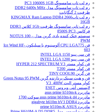
رم لپ تاپ سامسونگ PC3 10600S 1GB
رم لپ تاپ سامسونگ مدل DDR2 6400s MHz
ظرفیت 2 گیگابایت
رم لپ تاپ2666 KINGMAX Ram Laptop DDR4
16GB
رم لپ تاپی سامسونگ ظرفیت 1Gb کلاس DDR3
فرکانس 8500S PC3
سیستم خنک کننده بادی گرین مدل NOTUS 100 –
PWM
فن CPU LGA775 آلومینیوم با سیلیکون Ice Wind HF-
603
فن سی پییو INTEL LGA 1150
فن سی پییو INTEL LGA 1200
فن کولر مستر HYPER 212 SPECTRUM V3
فن کولر مستر T200
فن گرین TINY COOL90
فن و هیت سینک پردازنده گرین Green Notus 95 PWM
کولر مستر الیت V3_400W
لایسنس آنتی ویروس ESET
مادربرد asus prime h510m-k
مادربرد asus prime h610m-k d4 سوکت 1700
مادربرد gigabyte h610m hV3 DDR4
مادربرد prime h510m-K ASUS
مادربرد ایسوس مدل Prime H610M-A D5 DDR5