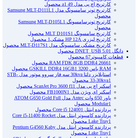
کارتریج اچ پی مدل 49 a
1 محصول
کارتریج تونر سامسونگ مدل Samsung MLT-D111L
1
محصول
کارتریج تونرسامسونگ Samsung MLT-D105L
1
محصول
کارتریج سامسونگ MLT D101S
1 محصول
کارتریج لیزری HP 12A مشکی
1 محصول
کارتریج مشکی سامسونگ مدل MLT-D117S
1 محصول
دانگل DNET_USB 5.0
1 محصول
قطعات کامپیوتر
67 محصول
1 محصول
RAM FDK 8GB DDR4 2666
RAM باس 3200 GSKILL DDR4 16GB
1 محصول
استابلایزر دلتا 30kva سه فاز سروو موتور مدل STB-
1 محصول
33-30kva
اسکنر اچ پی مدل ScanJet Pro 3600 f1
1 محصول
اسکنر ای ویژن مدل FB1000N
1 محصول
پاور 650 وات Antec مدل ATOM G650 Gold Full
1 محصول
Modular
پردازنده اینتل Core i5 12400
1 محصول
پردازنده کامپیوتر اینتل مدل Core i5-11400 Rocket
1 محصول
Lake Tray
پردازنده کامپیوتر اینتل مدل Pentium G4560 Kaby
1 محصول
Lake Tray