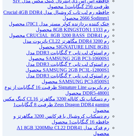
حافظه اس اس دی اینترنال کینگ مکس مدل SIV
ظرفیت 256 گیگابایت
1 محصول
حافظه رم لپ تاپ کروشیال مدل Crucial 4GB DDR4
1 محصول
2666 Sodimm
خنک کننده پردازنده کولر مستر مدل i70C
1 محصول
رم 1333 8GB KINGSTON
1 محصول
رم CRUCIAL_8GB 3200 BASS_DDR4
1 محصول
رم DDR4 3200 مگاهرتز CL22 پاتریوت مدل
1 محصول
SIGNATURE LINE 8GB
رم استوک لپ تاپی ۲ گیگابایت DDR3 مدل
1 محصول
SAMSUNG 2GB PC3-10600S
رم استوک لپ تاپی ۲ گیگابایت DDR3 مدل
1 محصول
SAMSUNG 2GB PC3L-12800S
رم استوک لپ تاپی ۲ گیگابایت DDR3 مدل
1 محصول
SAMSUNG PC3-8500S
رم پاتریوت Signature Line ظرفیت 16 گیگابایت از نوع
1 محصول
DDR5-4800
رم دسکتاپ تک کاناله 3200 مگاهرتز CL16 کینگ مکس
Zeus Dragon DDR4 gaming ظرفیت 8 گیگابایت
1
محصول
رم دسکتاپ کروشیال با فرکانس 3200 مگاهرتز و
حافظه 16 گیگابایت
1 محصول
رم فدک مدل A1 8GB 3200Mhz CL22 DDR4
1
محصول