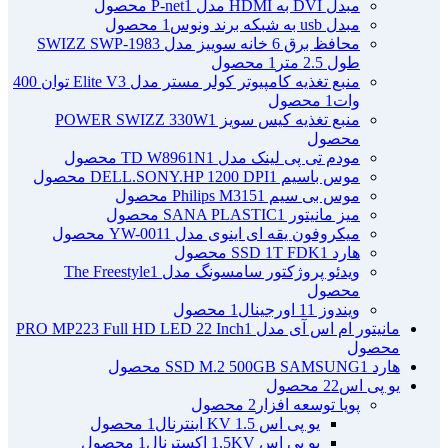
مبدل DVI به HDMI مدل P-net
1 محصول
مبدل usb به شبکه برند ونوس
1 محصول
محافظ برق 6 خانه سوییز مدل SWIZZ SWP-1983
طول 2.5 متر
1 محصول
منبع تغذیه کامپیوتر کولر مستر مدل Elite V3 توان 400
وات
1 محصول
منبع تغذیه کیس سویز POWER SWIZZ 330W
1
محصول
مودم تی پی لینک مدل TD W8961N
1 محصول
موس باسیم DELL.SONY.HP 1200 DPI
1 محصول
موس بی سیم Philips M315
1 محصول
میز مانیتور SANA PLASTIC
1 محصول
میکروفون یقه ای اینوی مدل YW-001
1 محصول
هارد SSD 1T FDK
1 محصول
ویدئو پروژکتور سامسونگ مدل The Freestyle
1
محصول
ویندوز 11 اورجینال
1 محصول
مانیتور ام اس آی مدل PRO MP223 Full HD LED 22 Inch
1
محصول
هارد SSD M.2 500GB SAMSUNG
1 محصول
یو پی اس
22 محصول
پویا توسعه افزار
2 محصول
یو پی اس 1.5 KV اینترنال
1 محصول
یو پی اس 1.5KV اکسترنال
1 محصول