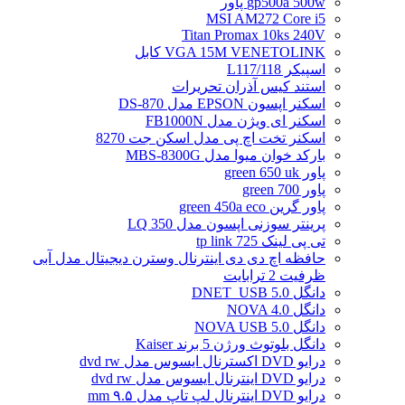
gp500a 500w پاور
MSI AM272 Core i5
Titan Promax 10ks 240V
VGA 15M VENETOLINK کابل
اسپیکر L117/118
استند کیس آذران تحریرات
اسکنر اپسون EPSON مدل DS-870
اسکنر ای ویژن مدل FB1000N
اسکنر تخت اچ پی مدل اسکن جت 8270
بارکد خوان میوا مدل MBS-8300G
پاور green 650 uk
پاور green 700
پاور گرین green 450a eco
پرینتر سوزنی اپسون مدل LQ 350
تی پی لینک tp link 725
حافظه اچ دی دی اینترنال وسترن دیجیتال مدل آبی
ظرفیت 2 ترابایت
دانگل DNET_USB 5.0
دانگل NOVA 4.0
دانگل NOVA USB 5.0
دانگل بلوتوث ورژن 5 برند Kaiser
درایو DVD اکسترنال ایسوس مدل dvd rw
درایو DVD اینترنال ایسوس مدل dvd rw
درایو DVD اینترنال لپ تاپ مدل ۹.۵ mm