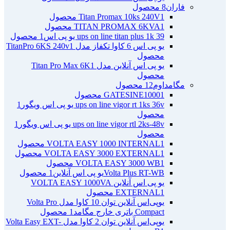
فاران
8 محصول
1 محصول
Titan Promax 10ks 240V
1 محصول
TITAN PROMAX 6KVA
ups on line titan plus 1k 39 یو پی اس
1 محصول
یو پی اس 6 کاوا تکفاز مدل TitanPro 6KS 240v
1
محصول
یو پی اس آنلاین مدل Titan Pro Max 6K
1
محصول
مگامداوم
12 محصول
1 محصول
GATESINE1000
ups on line vigor rt 1ks 36v یو پی اس ویگور
1
محصول
ups on line vigor rtl 2ks-48v یو پی اس ویگور
1
محصول
1 محصول
VOLTA EASY 1000 INTERNAL
1 محصول
VOLTA EASY 3000 EXTERNAL
1 محصول
VOLTA EASY 3000 WB
Volta Plus RT-WBیو پی اس آنلاین
1 محصول
یو پی اس آنلاین VOLTA EASY 1000VA
1 محصول
EXTERNAL
یو‌پی‌اس آنلاین توان 10 کاوا مدل Volta Pro
Compact باتری خارج مگامد
1 محصول
یو‌پی‌اس آنلاین توان 2 کاوا مدل Volta Easy EXT-