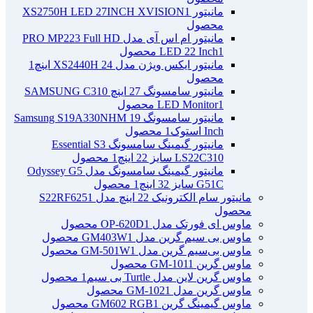
مانیتور XS2750H LED 27INCH XVISION
1
محصول
مانیتور ام اس آی مدل PRO MP223 Full HD
1 محصول
LED 22 Inch
مانیتور ایکس ویژن مدل XS2440H 24 اینچ
1
محصول
مانیتور سامسونگ 27 اینچ SAMSUNG C310
1 محصول
LED Monitor
مانیتور سامسونگ Samsung S19A330NHM 19
Inch استوک
1 محصول
مانیتور گیمینگ سامسونگ Essential S3
LS22C310 سایز 22 اینچ
1 محصول
مانیتور گیمینگ سامسونگ مدل Odyssey G5
G51C سایز 32 اینچ
1 محصول
مانیتور سام الکترونیک 22 اینچ مدل S22RF625
1
محصول
ماوس ای فورتک مدل OP-620D
1 محصول
ماوس بی سیم گرین مدل GM403W
1 محصول
ماوس بی‌سیم گرین مدل GM-501W
1 محصول
ماوس گرین GM-101
1 محصول
ماوس گرین لاین مدل Turtle بی سیم
1 محصول
ماوس گرین مدل GM-102
1 محصول
ماوس گیمینگ گرین GM602 RGB
1 محصول