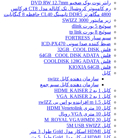
رایتر نوت بوک ضخیم DVD RW 12.7mm
رم کامپیوتر کروشیال تک کاناله مدل CT8 فرکانس
4800 مگاهرتز DDR5 تایمینگ CL40 حافظه 8 گیگابایت
زیر مانیتور SWIZZ 3000
سوئیچ 5 پورت dlink
سوئیچ 8 پورت tp link
سیم سیار FORTRESS
ضبط کننده صدا سونی ICD-PX470
فلش 32GB _COOL DISK
فلش 64GB _COOL DISK ADATA
فلش COOLDISK 128G ADATA
فلش KIOXIA 64GB
کابل
سازمان دهنده کابل swizz
سازمان دهنده کابل سیم جمع
کابل 1 به 2 HDMI_KAISER
کابل 1 به 2 VGA_KAISER
کابل 1.5 m افزاینده یو اس بی swIZZ
کابل 10 متری HDMI Venetolink
کابل 10 متری VGA رویال
کابل 20 M_ROYAL VGA\HMDI
کابل 5M USB SWIZZ
کابل HDMI اسکار مدل Gold طول 3 متر
کابل HDMI اسکار مدل Gold طول 5 متر