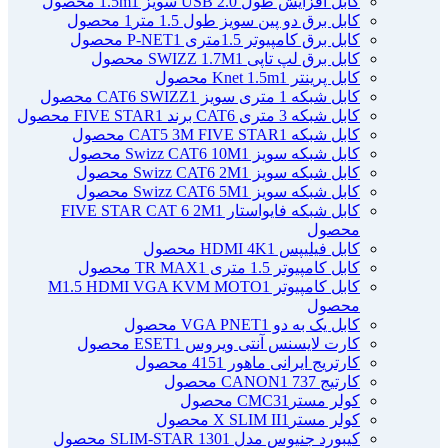
کابل افزایش طول USB 2.0 سویز 1.5m
1 محصول
کابل برق دو پین سویز طول 1.5 متر
1 محصول
کابل برق کامپیوتر 1.5ﻣﺘﺮی P-NET
1 محصول
کابل برق لپ تاپی SWIZZ 1.7M
1 محصول
کابل پرینتر Knet 1.5m
1 محصول
کابل شبکه 1 متری سویز CAT6 SWIZZ
1 محصول
کابل شبکه 3 متری CAT6 برند FIVE STAR
1 محصول
کابل شبکه CAT5 3M FIVE STAR
1 محصول
کابل شبکه سویز Swizz CAT6 10M
1 محصول
کابل شبکه سویز Swizz CAT6 2M
1 محصول
کابل شبکه سویز Swizz CAT6 5M
1 محصول
کابل شبکه فایواستار FIVE STAR CAT 6 2M
1
محصول
کابل فیلیپس HDMI 4K
1 محصول
کابل کامپیوتر 1.5 متری TR MAX
1 محصول
کابل کامپیوتر M1.5 HDMI VGA KVM MOTO
1
محصول
کابل یک به دو VGA PNET
1 محصول
کارت لایسنس آنتی ویروس ESET
1 محصول
کارتریج ایرانی ماهور 415
1 محصول
کارتیج 737 CANON
1 محصول
کولر مسترCMC3
1 محصول
کولر مسترX SLIM II
1 محصول
کیبورد جنیوس مدل SLIM-STAR 130
1 محصول