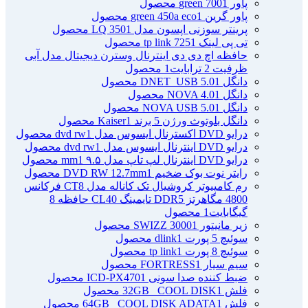
پاور green 700
1 محصول
پاور گرین green 450a eco
1 محصول
پرینتر سوزنی اپسون مدل LQ 350
1 محصول
تی پی لینک tp link 725
1 محصول
حافظه اچ دی دی اینترنال وسترن دیجیتال مدل آبی
ظرفیت 2 ترابایت
1 محصول
دانگل DNET_USB 5.0
1 محصول
دانگل NOVA 4.0
1 محصول
دانگل NOVA USB 5.0
1 محصول
دانگل بلوتوث ورژن 5 برند Kaiser
1 محصول
درایو DVD اکسترنال ایسوس مدل dvd rw
1 محصول
درایو DVD اینترنال ایسوس مدل dvd rw
1 محصول
درایو DVD اینترنال لپ تاپ مدل ۹.۵ mm
1 محصول
رایتر نوت بوک ضخیم DVD RW 12.7mm
1 محصول
رم کامپیوتر کروشیال تک کاناله مدل CT8 فرکانس
4800 مگاهرتز DDR5 تایمینگ CL40 حافظه 8
گیگابایت
1 محصول
زیر مانیتور SWIZZ 3000
1 محصول
سوئیچ 5 پورت dlink
1 محصول
سوئیچ 8 پورت tp link
1 محصول
سیم سیار FORTRESS
1 محصول
ضبط کننده صدا سونی ICD-PX470
1 محصول
فلش 32GB _COOL DISK
1 محصول
فلش 64GB _COOL DISK ADATA
1 محصول