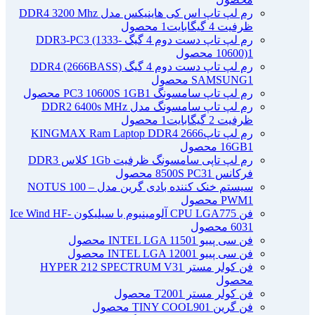
رم لپ تاپ اس کی هاینیکس مدل DDR4 3200 Mhz
ظرفیت 4 گیگابایت
1 محصول
رم لپ تاپ دست دوم 4 گیگ DDR3-PC3 (1333-
1 محصول
10600)
رم لپ تاپ دست دوم 4 گیگ DDR4 (2666BASS)
1 محصول
SAMSUNG
رم لپ تاپ سامسونگ PC3 10600S 1GB
1 محصول
رم لپ تاپ سامسونگ مدل DDR2 6400s MHz
ظرفیت 2 گیگابایت
1 محصول
رم لپ تاپ2666 KINGMAX Ram Laptop DDR4
1 محصول
16GB
رم لپ تاپی سامسونگ ظرفیت 1Gb کلاس DDR3
فرکانس 8500S PC3
1 محصول
سیستم خنک کننده بادی گرین مدل NOTUS 100 –
1 محصول
PWM
فن CPU LGA775 آلومینیوم با سیلیکون Ice Wind HF-
1 محصول
603
فن سی پییو INTEL LGA 1150
1 محصول
فن سی پییو INTEL LGA 1200
1 محصول
فن کولر مستر HYPER 212 SPECTRUM V3
1
محصول
فن کولر مستر T200
1 محصول
فن گرین TINY COOL90
1 محصول