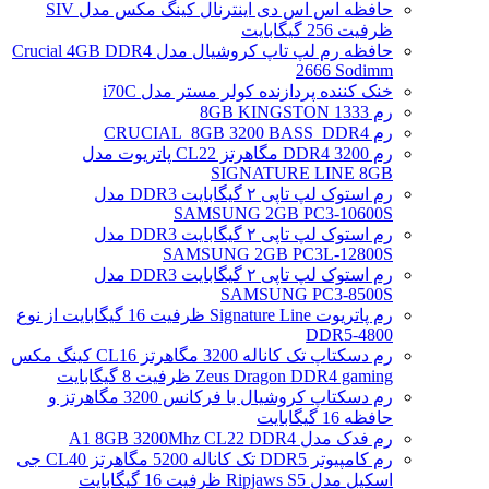
حافظه اس اس دی اینترنال کینگ مکس مدل SIV
ظرفیت 256 گیگابایت
حافظه رم لپ تاپ کروشیال مدل Crucial 4GB DDR4
2666 Sodimm
خنک کننده پردازنده کولر مستر مدل i70C
رم 1333 8GB KINGSTON
رم CRUCIAL_8GB 3200 BASS_DDR4
رم DDR4 3200 مگاهرتز CL22 پاتریوت مدل
SIGNATURE LINE 8GB
رم استوک لپ تاپی ۲ گیگابایت DDR3 مدل
SAMSUNG 2GB PC3-10600S
رم استوک لپ تاپی ۲ گیگابایت DDR3 مدل
SAMSUNG 2GB PC3L-12800S
رم استوک لپ تاپی ۲ گیگابایت DDR3 مدل
SAMSUNG PC3-8500S
رم پاتریوت Signature Line ظرفیت 16 گیگابایت از نوع
DDR5-4800
رم دسکتاپ تک کاناله 3200 مگاهرتز CL16 کینگ مکس
Zeus Dragon DDR4 gaming ظرفیت 8 گیگابایت
رم دسکتاپ کروشیال با فرکانس 3200 مگاهرتز و
حافظه 16 گیگابایت
رم فدک مدل A1 8GB 3200Mhz CL22 DDR4
رم کامپیوتر DDR5 تک کاناله 5200 مگاهرتز CL40 جی
اسکیل مدل Ripjaws S5 ظرفیت 16 گیگابایت