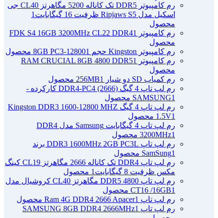
رم کامپیوتر DDR5 تک کاناله 5200 مگاهرتز CL40 جی
اسکیل مدل Ripjaws S5 ظرفیت 16 گیگابایت
1
محصول
رم کامپیوتر FDK S4 16GB 3200MHz CL22 DDR4
1
محصول
رم کامپیوتر Kingston حجم 8GB PC3-12800
1 محصول
رم کامپیوتر RAM CRUCIAL 8GB 4800 DDR5
1
محصول
رم کمیاب SD دو شیار 256MB
1 محصول
رم لپ تاپ 4 گیگ DDR4-PC4 (2666) کارکرده -
1 محصول
SAMSUNG
رم لپ تاپ 4 گیگ Kingston DDR3 1600-12800 MHZ
1 محصول
1.5V
رم لپ تاپ 4 گیگابایت Samsung مدل DDR4
1 محصول
3200MHz
رم لپ تاپ DDR3 1600MHz 2GB PC3L برند
1 محصول
SamSung
رم لپ تاپ DDR4 تک کاناله 2666 مگاهرتز CL19 کینگ
مکس ظرفیت 8 گیگابایت
1 محصول
رم لپ تاپ DDR5 4800 مگاهرتز CL40 کروشیال مدل
1 محصول
CT16 /16GB
رم لپ تاپ Ram 4G DDR4 2666 Apacer
1 محصول
رم لپ تاپ SAMSUNG 8GB DDR4 2666MHz
1
محصول