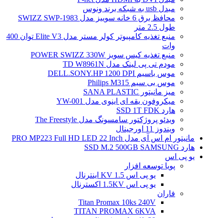
مبدل usb به شبکه برند ونوس
محافظ برق 6 خانه سوییز مدل SWIZZ SWP-1983
طول 2.5 متر
منبع تغذیه کامپیوتر کولر مستر مدل Elite V3 توان 400
وات
منبع تغذیه کیس سویز POWER SWIZZ 330W
مودم تی پی لینک مدل TD W8961N
موس باسیم DELL.SONY.HP 1200 DPI
موس بی سیم Philips M315
میز مانیتور SANA PLASTIC
میکروفون یقه ای اینوی مدل YW-001
هارد SSD 1T FDK
ویدئو پروژکتور سامسونگ مدل The Freestyle
ویندوز 11 اورجینال
مانیتور ام اس آی مدل PRO MP223 Full HD LED 22 Inch
هارد SSD M.2 500GB SAMSUNG
یو پی اس
پویا توسعه افزار
یو پی اس 1.5 KV اینترنال
یو پی اس 1.5KV اکسترنال
فاران
Titan Promax 10ks 240V
TITAN PROMAX 6KVA