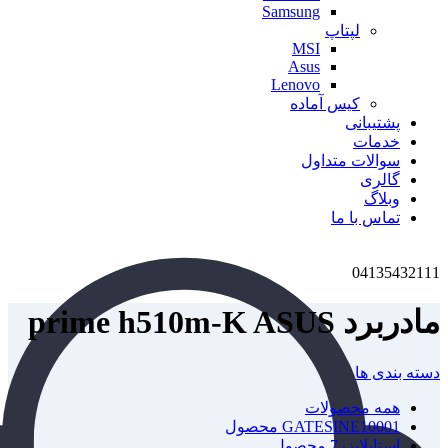
Samsung
لپتاپ
MSI
Asus
Lenovo
کیس آماده
پشتیبانی
خدمات
سوالات متداول
گالری
وبلاگ
تماس با ما
04135432111
مادربرد prime h510m-K ASUS
دسته بندی ها
همه
محصولات
1 محصول
GATESINE1000
استابلایزر
7 محصول