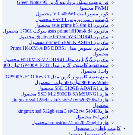
فن و هیت سینک پردازنده گرین Green Notus 95
1 محصول
PWM
کولر مستر الیت V3_400W
1 محصول
لایسنس آنتی ویروس ESET
1 محصول
مادربرد asus prime h510m-k
1 محصول
مادربرد asus prime h610m-k d4 سوکت 1700
1 محصول
مادربرد gigabyte h610m hV3 DDR4
1 محصول
مادربرد prime h510m-K ASUS
1 محصول
مادربرد ایسوس مدل Prime H610M-A D5 DDR5
1
محصول
مادربرد گیگابایت مدل H510M-K V2 DDR4
1 محصول
منبع تغذیه کامپیوتر گرین مدل GP400A-ECO توان 400
وات
1 محصول
منبع تغذیه کامپیوتر گرین مدل GP500A-ECO Rev3.1
80 Plus White توان 500 وات
1 محصول
هارد SSD 512GB ADATA
1 محصول
هارد SSD M.2 500GB SAMSUNG
1 محصول
هاردkingmax ssd 128gb sata 3 siv32 rw520350tw
1
محصول
هاردkingmax ssd 512gb sata 3 siv32 rw 540480
فصtw
1 محصول
هاردssd pstriot2.5 p220 256gb
1 محصول
کابینت باطری
1 محصول
رک 4 طبقه
1 محصول