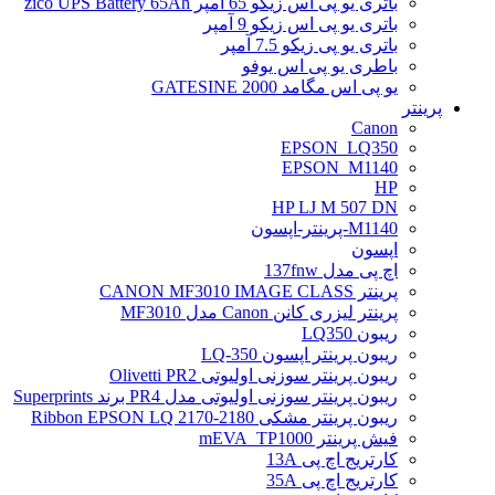
باتری یو پی اس زیکو 65 آمپر zico UPS Battery 65Ah
باتری یو پی اس زیکو 9 آمپر
باتری یو پی زیکو 7.5 آمپر
باطری یو پی اس یوفو
یو پی اس مگامد GATESINE 2000
پرینتر
Canon
EPSON_LQ350
EPSON_M1140
HP
HP LJ M 507 DN
M1140-پرینتر-اپسون
اپسون
اچ پی مدل 137fnw
پرینتر CANON MF3010 IMAGE CLASS
پرینتر لیزری کانن Canon مدل MF3010
ریبون LQ350
ریبون پرینتر اپسون LQ-350
ریبون پرینتر سوزنی اولیوتی Olivetti PR2
ریبون پرینتر سوزنی اولیوتی مدل PR4 برند Superprints
ریبون پرینتر مشکی Ribbon EPSON LQ 2170-2180
فیش پرینتر mEVA_TP1000
کارتریج اچ پی 13A
کارتریج اچ پی 35A