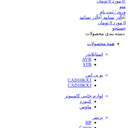
0
مورد
0
تومان
منو
ورود / ثبت نام
0
مورد
0
تومان
جستجو
دسته بندی محصولات
همه محصولات
استابلایذر
AVR
STB
یو پی اس
CAD10KX1
CAD10KX3
لوازم جانبی کامپیوتر
کیبورد
ماوس
پرینتر
HP
Canon