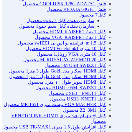
فلش COOLDISK 128G ADATA
1 محصول
فلش KIOXIA 64GB
1 محصول
کابل
7 محصول
سازمان دهنده کابل swizz
1 محصول
سازمان دهنده کابل سیم جمع
1 محصول
کابل 1 به 2 HDMI_KAISER
1 محصول
کابل 1 به 2 VGA_KAISER
1 محصول
کابل 1.5 m افزاینده یو اس بی swIZZ
1 محصول
کابل 10 متری HDMI Venetolink
1 محصول
کابل 10 متری VGA رویال
1 محصول
کابل 20 M_ROYAL VGA\HMDI
1 محصول
کابل 5M USB SWIZZ
1 محصول
کابل HDMI اسکار مدل Gold طول 3 متر
1 محصول
کابل HDMI اسکار مدل Gold طول 5 متر
1 محصول
کابل HDMI سویز طول ۱۰ متر
1 محصول
کابل HDMI_.05M_SWIZZ
1 محصول
کابل USB3 _ PNET
1 محصول
کابل USB3_KNET
1 محصول
کابل VGA MACHER بیست متری MR 165
1 محصول
کابل Z2_3M
1 محصول
کابل اچ دی ام ای3 متری VENETOLINK HDMI
1
محصول
کابل افزایش طول 1.5 متری USB TR-MAX
1 محصول