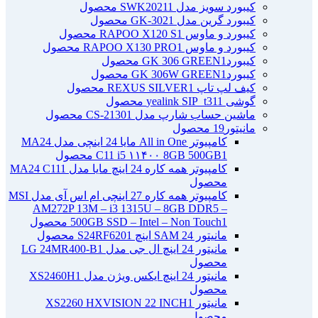
کیبورد سویز مدل SWK2021
1 محصول
کیبورد گرین مدل GK-302
1 محصول
کیبورد و ماوس RAPOO X120 S
1 محصول
کیبورد و ماوس RAPOO X130 PRO
1 محصول
کیبوردGK 306 GREEN
1 محصول
کیبوردGK 306W GREEN
1 محصول
کیف لپ تاپ REXUS SILVER
1 محصول
گوشی yealink SIP_t31
1 محصول
ماشین حساب شارپ مدل CS-2130
1 محصول
مانیتور
19 محصول
کامپیوتر All in One مایا 24 اینچی مدل MA24
1 محصول
C11 i5 ۱۱۴۰۰ 8GB 500GB
کامپیوتر همه کاره 24 اینچ مایا مدل MA24 C11
1
محصول
کامپیوتر همه کاره 27 اینچی ام اس آی مدل MSI
AM272P 13M – i3 1315U – 8GB DDR5 –
1 محصول
500GB SSD – Intel – Non Touch
مانیتور 24 SAM اینچ S24RF620
1 محصول
مانیتور 24 اینچ ال جی مدل LG 24MR400-B
1
محصول
مانیتور 24 اینچ ایکس ویژن مدل XS2460H
1
محصول
مانیتور XS2260 HXVISION 22 INCH
1
محصول