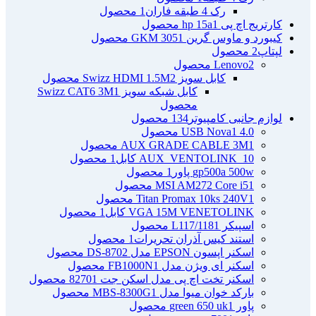
رک 4 طبقه فاران
1 محصول
کارتریج اچ پی hp 15a
1 محصول
کیبورد و ماوس گرین GKM 305
1 محصول
لپتاپ
2 محصول
2 محصول
Lenovo
کابل سویز Swizz HDMI 1.5M
2 محصول
کابل شبکه سویز Swizz CAT6 3M
1
محصول
لوازم جانبی کامپیوتر
134 محصول
4.0 USB Nova
1 محصول
1 محصول
AUX GRADE CABLE 3M
AUX_VENTOLINK_10 کابل
1 محصول
gp500a 500w پاور
1 محصول
1 محصول
MSI AM272 Core i5
1 محصول
Titan Promax 10ks 240V
VGA 15M VENETOLINK کابل
1 محصول
اسپیکر L117/118
1 محصول
استند کیس آذران تحریرات
1 محصول
اسکنر اپسون EPSON مدل DS-870
2 محصول
اسکنر ای ویژن مدل FB1000N
1 محصول
اسکنر تخت اچ پی مدل اسکن جت 8270
1 محصول
بارکد خوان میوا مدل MBS-8300G
1 محصول
پاور green 650 uk
1 محصول