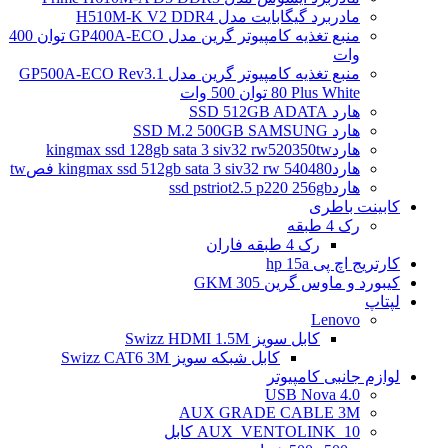
مادربرد گیگابایت مدل H510M-K V2 DDR4
منبع تغذیه کامپیوتر گرین مدل GP400A-ECO توان 400
وات
منبع تغذیه کامپیوتر گرین مدل GP500A-ECO Rev3.1
80 Plus White توان 500 وات
هارد SSD 512GB ADATA
هارد SSD M.2 500GB SAMSUNG
هاردkingmax ssd 128gb sata 3 siv32 rw520350tw
هاردkingmax ssd 512gb sata 3 siv32 rw 540480 فصtw
هاردssd pstriot2.5 p220 256gb
کابینت باطری
رک 4 طبقه
رک 4 طبقه فاران
کارتریج اچ پی hp 15a
کیبورد و ماوس گرین GKM 305
لپتاپ
Lenovo
کابل سویز Swizz HDMI 1.5M
کابل شبکه سویز Swizz CAT6 3M
لوازم جانبی کامپیوتر
4.0 USB Nova
AUX GRADE CABLE 3M
AUX_VENTOLINK_10 کابل