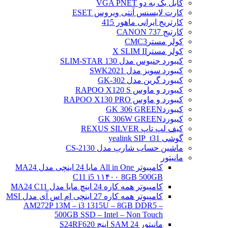
کابل یک به دو VGA PNET
کارت لایسنس آنتی ویروس ESET
کارتریج ایرانی ماهور 415
کارتیج 737 CANON
کولر مسترCMC3
کولر مسترX SLIM II
کیبورد جنیوس مدل SLIM-STAR 130
کیبورد سویز مدل SWK2021
کیبورد گرین مدل GK-302
کیبورد و ماوس RAPOO X120 S
کیبورد و ماوس RAPOO X130 PRO
کیبوردGK 306 GREEN
کیبوردGK 306W GREEN
کیف لپ تاپ REXUS SILVER
گوشی yealink SIP_t31
ماشین حساب شارپ مدل CS-2130
مانیتور
کامپیوتر All in One مایا 24 اینچی مدل MA24
C11 i5 ۱۱۴۰۰ 8GB 500GB
کامپیوتر همه کاره 24 اینچ مایا مدل MA24 C11
کامپیوتر همه کاره 27 اینچی ام اس آی مدل MSI
AM272P 13M – i3 1315U – 8GB DDR5 –
500GB SSD – Intel – Non Touch
مانیتور 24 SAM اینچ S24RF620