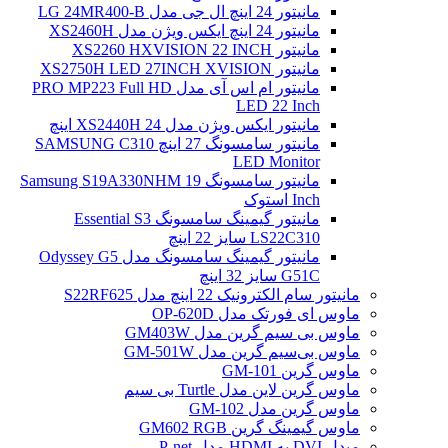
مانیتور 24 اینچ ال جی مدل LG 24MR400-B
مانیتور 24 اینچ ایکس ویژن مدل XS2460H
مانیتور XS2260 HXVISION 22 INCH
مانیتور XS2750H LED 27INCH XVISION
مانیتور ام اس آی مدل PRO MP223 Full HD
LED 22 Inch
مانیتور ایکس ویژن مدل XS2440H 24 اینچ
مانیتور سامسونگ 27 اینچ SAMSUNG C310
LED Monitor
مانیتور سامسونگ Samsung S19A330NHM 19
Inch استوک
مانیتور گیمینگ سامسونگ Essential S3
LS22C310 سایز 22 اینچ
مانیتور گیمینگ سامسونگ مدل Odyssey G5
G51C سایز 32 اینچ
مانیتور سام الکترونیک 22 اینچ مدل S22RF625
ماوس ای فورتک مدل OP-620D
ماوس بی سیم گرین مدل GM403W
ماوس بی‌سیم گرین مدل GM-501W
ماوس گرین GM-101
ماوس گرین لاین مدل Turtle بی سیم
ماوس گرین مدل GM-102
ماوس گیمینگ گرین GM602 RGB
مبدل DVI به HDMI مدل P-net