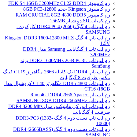
رم کامپیوتر FDK S4 16GB 3200MHz CL22 DDR4
رم کامپیوتر Kingston حجم 8GB PC3-12800
رم کامپیوتر RAM CRUCIAL 8GB 4800 DDR5
رم کمیاب SD دو شیار 256MB
رم لپ تاپ 4 گیگ DDR4-PC4 (2666) کارکرده -
SAMSUNG
رم لپ تاپ 4 گیگ Kingston DDR3 1600-12800 MHZ
1.5V
رم لپ تاپ 4 گیگابایت Samsung مدل DDR4
3200MHz
رم لپ تاپ DDR3 1600MHz 2GB PC3L برند
SamSung
رم لپ تاپ DDR4 تک کاناله 2666 مگاهرتز CL19 کینگ
مکس ظرفیت 8 گیگابایت
رم لپ تاپ DDR5 4800 مگاهرتز CL40 کروشیال مدل
CT16 /16GB
رم لپ تاپ Ram 4G DDR4 2666 Apacer
رم لپ تاپ SAMSUNG 8GB DDR4 2666MHz
رم لپ تاپ اس کی هاینیکس مدل DDR4 3200 Mhz
ظرفیت 4 گیگابایت
رم لپ تاپ دست دوم 4 گیگ DDR3-PC3 (1333-
10600)
رم لپ تاپ دست دوم 4 گیگ DDR4 (2666BASS)
SAMSUNG