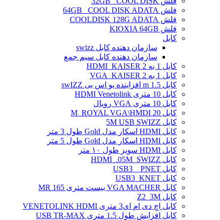
فلش 32GB _COOL DISK
فلش 64GB _COOL DISK ADATA
فلش COOLDISK 128G ADATA
فلش KIOXIA 64GB
کابل
سازمان دهنده کابل swizz
سازمان دهنده کابل سیم جمع
کابل 1 به 2 HDMI_KAISER
کابل 1 به 2 VGA_KAISER
کابل 1.5 m افزاینده یو اس بی swIZZ
کابل 10 متری HDMI Venetolink
کابل 10 متری VGA رویال
کابل 20 M_ROYAL VGA\HMDI
کابل 5M USB SWIZZ
کابل HDMI اسکار مدل Gold طول 3 متر
کابل HDMI اسکار مدل Gold طول 5 متر
کابل HDMI سویز طول ۱۰ متر
کابل HDMI_.05M_SWIZZ
کابل USB3 _ PNET
کابل USB3_KNET
کابل VGA MACHER بیست متری MR 165
کابل Z2_3M
کابل اچ دی ام ای3 متری VENETOLINK HDMI
کابل افزایش طول 1.5 متری USB TR-MAX