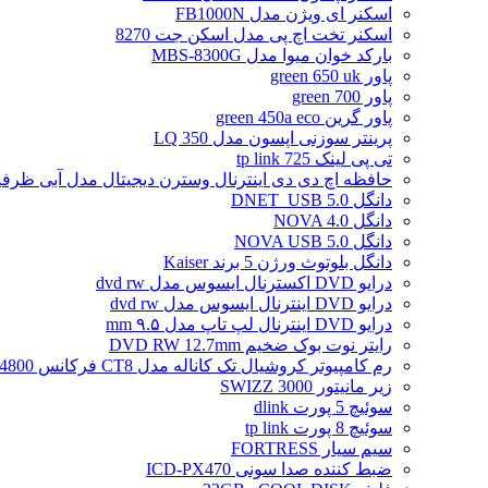
اسکنر ای ویژن مدل FB1000N
اسکنر تخت اچ پی مدل اسکن جت 8270
بارکد خوان میوا مدل MBS-8300G
پاور green 650 uk
پاور green 700
پاور گرین green 450a eco
پرینتر سوزنی اپسون مدل LQ 350
تی پی لینک tp link 725
حافظه اچ دی دی اینترنال وسترن دیجیتال مدل آبی ظرفیت 2 تراب
دانگل DNET_USB 5.0
دانگل NOVA 4.0
دانگل NOVA USB 5.0
دانگل بلوتوث ورژن 5 برند Kaiser
درایو DVD اکسترنال ایسوس مدل dvd rw
درایو DVD اینترنال ایسوس مدل dvd rw
درایو DVD اینترنال لپ تاپ مدل ۹.۵ mm
رایتر نوت بوک ضخیم DVD RW 12.7mm
رم کامپیوتر کروشیال تک کاناله مدل CT8 فرکانس 4800 مگاهرتز DDR5 تایمینگ CL40 حافظه 8 گیگابایت
زیر مانیتور SWIZZ 3000
سوئیچ 5 پورت dlink
سوئیچ 8 پورت tp link
سیم سیار FORTRESS
ضبط کننده صدا سونی ICD-PX470