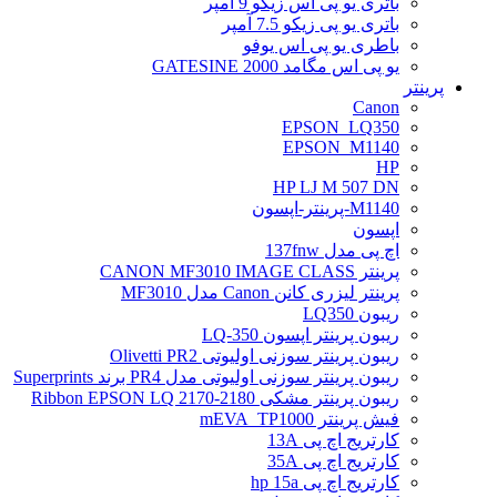
باتری یو پی اس زیکو 9 آمپر
باتری یو پی زیکو 7.5 آمپر
باطری یو پی اس یوفو
یو پی اس مگامد GATESINE 2000
پرینتر
Canon
EPSON_LQ350
EPSON_M1140
HP
HP LJ M 507 DN
M1140-پرینتر-اپسون
اپسون
اچ پی مدل 137fnw
پرینتر CANON MF3010 IMAGE CLASS
پرینتر لیزری کانن Canon مدل MF3010
ریبون LQ350
ریبون پرینتر اپسون LQ-350
ریبون پرینتر سوزنی اولیوتی Olivetti PR2
ریبون پرینتر سوزنی اولیوتی مدل PR4 برند Superprints
ریبون پرینتر مشکی Ribbon EPSON LQ 2170-2180
فیش پرینتر mEVA_TP1000
کارتریج اچ پی 13A
کارتریج اچ پی 35A
کارتریج اچ پی hp 15a