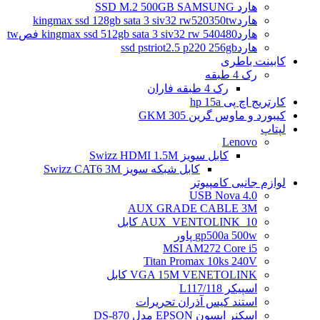
هارد SSD M.2 500GB SAMSUNG
هاردkingmax ssd 128gb sata 3 siv32 rw520350tw
هاردkingmax ssd 512gb sata 3 siv32 rw 540480 فصtw
هاردssd pstriot2.5 p220 256gb
کابینت باطری
رک 4 طبقه
رک 4 طبقه فاران
کارتریج اچ پی hp 15a
کیبورد و ماوس گرین GKM 305
لپتاپ
Lenovo
کابل سویز Swizz HDMI 1.5M
کابل شبکه سویز Swizz CAT6 3M
لوازم جانبی کامپیوتر
4.0 USB Nova
AUX GRADE CABLE 3M
AUX_VENTOLINK_10 کابل
gp500a 500w پاور
MSI AM272 Core i5
Titan Promax 10ks 240V
VGA 15M VENETOLINK کابل
اسپیکر L117/118
استند کیس آذران تحریرات
اسکنر اپسون EPSON مدل DS-870