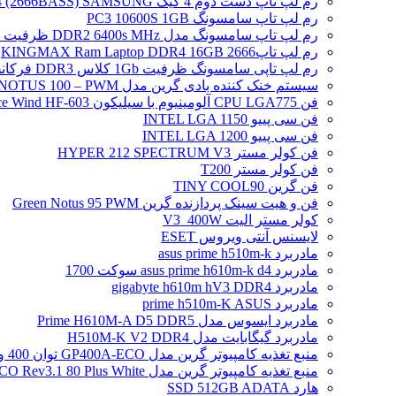
رم لپ تاپ دست دوم 4 گیگ DDR4 (2666BASS) SAMSUNG
رم لپ تاپ سامسونگ PC3 10600S 1GB
رم لپ تاپ سامسونگ مدل DDR2 6400s MHz ظرفیت 2 گیگابایت
رم لپ تاپ2666 KINGMAX Ram Laptop DDR4 16GB
رم لپ تاپی سامسونگ ظرفیت 1Gb کلاس DDR3 فرکانس 8500S PC3
سیستم خنک کننده بادی گرین مدل NOTUS 100 – PWM
فن CPU LGA775 آلومینیوم با سیلیکون Ice Wind HF-603
فن سی پییو INTEL LGA 1150
فن سی پییو INTEL LGA 1200
فن کولر مستر HYPER 212 SPECTRUM V3
فن کولر مستر T200
فن گرین TINY COOL90
فن و هیت سینک پردازنده گرین Green Notus 95 PWM
کولر مستر الیت V3_400W
لایسنس آنتی ویروس ESET
مادربرد asus prime h510m-k
مادربرد asus prime h610m-k d4 سوکت 1700
مادربرد gigabyte h610m hV3 DDR4
مادربرد prime h510m-K ASUS
مادربرد ایسوس مدل Prime H610M-A D5 DDR5
مادربرد گیگابایت مدل H510M-K V2 DDR4
منبع تغذیه کامپیوتر گرین مدل GP400A-ECO توان 400 وات
منبع تغذیه کامپیوتر گرین مدل GP500A-ECO Rev3.1 80 Plus White توان 500 وات
هارد SSD 512GB ADATA