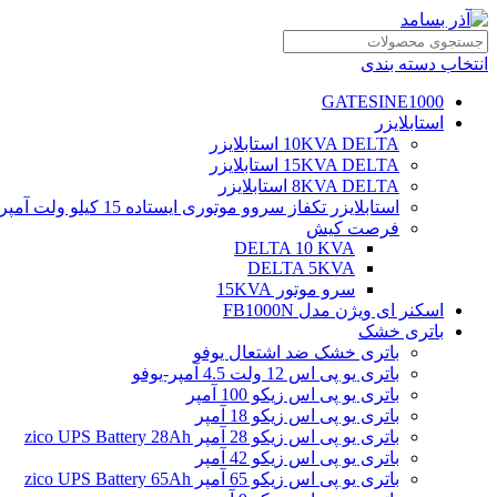
انتخاب دسته بندی
GATESINE1000
استابلایزر
10KVA DELTA استابلایزر
15KVA DELTA استابلایزر
8KVA DELTA استابلایزر
استابلایزر تکفاز سروو موتوری ایستاده 15 کیلو ولت آمپر
فرصت کیش
DELTA 10 KVA
DELTA 5KVA
سرو موتور 15KVA
اسکنر ای ویژن مدل FB1000N
باتری خشک
باتری خشک ضد اشتعال یوفو
باتری یو پی اس 12 ولت 4.5 آمپر-یوفو
باتری یو پی اس زیکو 100 آمپر
باتری یو پی اس زیکو 18 آمپر
باتری یو پی اس زیکو 28 آمپر zico UPS Battery 28Ah
باتری یو پی اس زیکو 42 آمپر
باتری یو پی اس زیکو 65 آمپر zico UPS Battery 65Ah