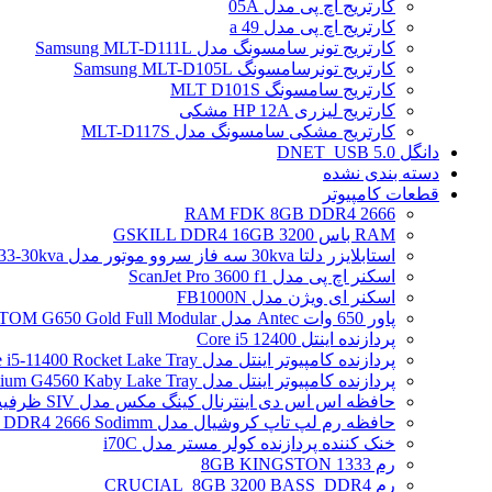
کارتریج اچ پی مدل 05A
کارتریج اچ پی مدل 49 a
کارتریج تونر سامسونگ مدل Samsung MLT-D111L
کارتریج تونرسامسونگ Samsung MLT-D105L
کارتریج سامسونگ MLT D101S
کارتریج لیزری HP 12A مشکی
کارتریج مشکی سامسونگ مدل MLT-D117S
دانگل DNET_USB 5.0
دسته بندی نشده
قطعات کامپیوتر
RAM FDK 8GB DDR4 2666
RAM باس 3200 GSKILL DDR4 16GB
استابلایزر دلتا 30kva سه فاز سروو موتور مدل STB-33-30kva
اسکنر اچ پی مدل ScanJet Pro 3600 f1
اسکنر ای ویژن مدل FB1000N
پاور 650 وات Antec مدل ATOM G650 Gold Full Modular
پردازنده اینتل Core i5 12400
پردازنده کامپیوتر اینتل مدل Core i5-11400 Rocket Lake Tray
پردازنده کامپیوتر اینتل مدل Pentium G4560 Kaby Lake Tray
حافظه اس اس دی اینترنال کینگ مکس مدل SIV ظرفیت 256 گیگابایت
حافظه رم لپ تاپ کروشیال مدل Crucial 4GB DDR4 2666 Sodimm
خنک کننده پردازنده کولر مستر مدل i70C
رم 1333 8GB KINGSTON
رم CRUCIAL_8GB 3200 BASS_DDR4