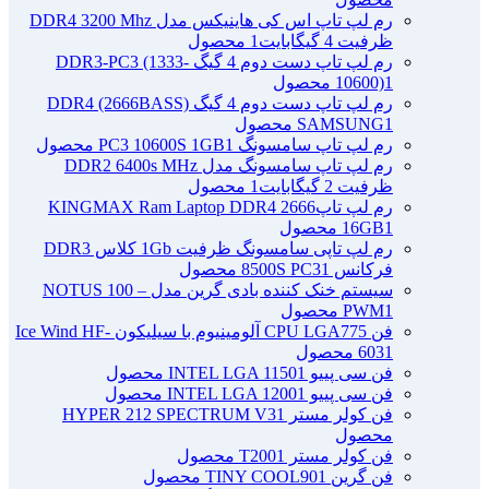
رم لپ تاپ اس کی هاینیکس مدل DDR4 3200 Mhz
ظرفیت 4 گیگابایت
1 محصول
رم لپ تاپ دست دوم 4 گیگ DDR3-PC3 (1333-
1 محصول
10600)
رم لپ تاپ دست دوم 4 گیگ DDR4 (2666BASS)
1 محصول
SAMSUNG
رم لپ تاپ سامسونگ PC3 10600S 1GB
1 محصول
رم لپ تاپ سامسونگ مدل DDR2 6400s MHz
ظرفیت 2 گیگابایت
1 محصول
رم لپ تاپ2666 KINGMAX Ram Laptop DDR4
1 محصول
16GB
رم لپ تاپی سامسونگ ظرفیت 1Gb کلاس DDR3
فرکانس 8500S PC3
1 محصول
سیستم خنک کننده بادی گرین مدل NOTUS 100 –
1 محصول
PWM
فن CPU LGA775 آلومینیوم با سیلیکون Ice Wind HF-
1 محصول
603
فن سی پییو INTEL LGA 1150
1 محصول
فن سی پییو INTEL LGA 1200
1 محصول
فن کولر مستر HYPER 212 SPECTRUM V3
1
محصول
فن کولر مستر T200
1 محصول
فن گرین TINY COOL90
1 محصول