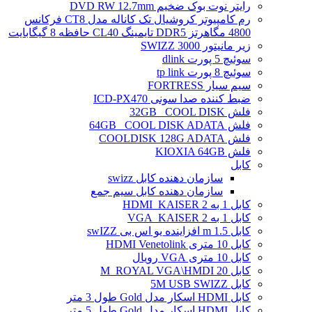
رایتر نوت بوک ضخیم DVD RW 12.7mm
رم کامپیوتر کروشیال تک کاناله مدل CT8 فرکانس
4800 مگاهرتز DDR5 تایمینگ CL40 حافظه 8 گیگابایت
زیر مانیتور SWIZZ 3000
سوئیچ 5 پورت dlink
سوئیچ 8 پورت tp link
سیم سیار FORTRESS
ضبط کننده صدا سونی ICD-PX470
فلش 32GB _COOL DISK
فلش 64GB _COOL DISK ADATA
فلش COOLDISK 128G ADATA
فلش KIOXIA 64GB
کابل
سازمان دهنده کابل swizz
سازمان دهنده کابل سیم جمع
کابل 1 به 2 HDMI_KAISER
کابل 1 به 2 VGA_KAISER
کابل 1.5 m افزاینده یو اس بی swIZZ
کابل 10 متری HDMI Venetolink
کابل 10 متری VGA رویال
کابل 20 M_ROYAL VGA\HMDI
کابل 5M USB SWIZZ
کابل HDMI اسکار مدل Gold طول 3 متر
کابل HDMI اسکار مدل Gold طول 5 متر