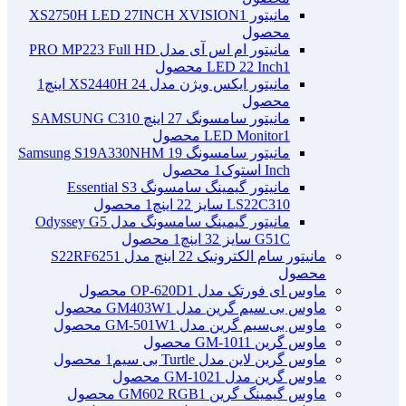
مانیتور XS2750H LED 27INCH XVISION
1
محصول
مانیتور ام اس آی مدل PRO MP223 Full HD
1 محصول
LED 22 Inch
مانیتور ایکس ویژن مدل XS2440H 24 اینچ
1
محصول
مانیتور سامسونگ 27 اینچ SAMSUNG C310
1 محصول
LED Monitor
مانیتور سامسونگ Samsung S19A330NHM 19
Inch استوک
1 محصول
مانیتور گیمینگ سامسونگ Essential S3
LS22C310 سایز 22 اینچ
1 محصول
مانیتور گیمینگ سامسونگ مدل Odyssey G5
G51C سایز 32 اینچ
1 محصول
مانیتور سام الکترونیک 22 اینچ مدل S22RF625
1
محصول
ماوس ای فورتک مدل OP-620D
1 محصول
ماوس بی سیم گرین مدل GM403W
1 محصول
ماوس بی‌سیم گرین مدل GM-501W
1 محصول
ماوس گرین GM-101
1 محصول
ماوس گرین لاین مدل Turtle بی سیم
1 محصول
ماوس گرین مدل GM-102
1 محصول
ماوس گیمینگ گرین GM602 RGB
1 محصول