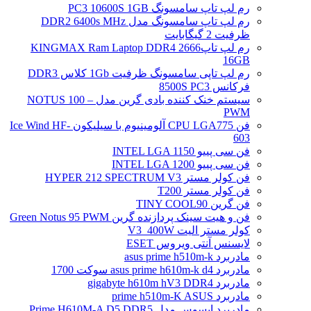
رم لپ تاپ سامسونگ PC3 10600S 1GB
رم لپ تاپ سامسونگ مدل DDR2 6400s MHz
ظرفیت 2 گیگابایت
رم لپ تاپ2666 KINGMAX Ram Laptop DDR4
16GB
رم لپ تاپی سامسونگ ظرفیت 1Gb کلاس DDR3
فرکانس 8500S PC3
سیستم خنک کننده بادی گرین مدل NOTUS 100 –
PWM
فن CPU LGA775 آلومینیوم با سیلیکون Ice Wind HF-
603
فن سی پییو INTEL LGA 1150
فن سی پییو INTEL LGA 1200
فن کولر مستر HYPER 212 SPECTRUM V3
فن کولر مستر T200
فن گرین TINY COOL90
فن و هیت سینک پردازنده گرین Green Notus 95 PWM
کولر مستر الیت V3_400W
لایسنس آنتی ویروس ESET
مادربرد asus prime h510m-k
مادربرد asus prime h610m-k d4 سوکت 1700
مادربرد gigabyte h610m hV3 DDR4
مادربرد prime h510m-K ASUS
مادربرد ایسوس مدل Prime H610M-A D5 DDR5