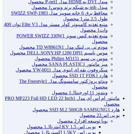
مبدل DVI به HDMI مدل P-net
1 محصول
مبدل usb به شبکه برند ونوس
1 محصول
محافظ برق 6 خانه سوییز مدل SWIZZ SWP-1983
طول 2.5 متر
1 محصول
منبع تغذیه کامپیوتر کولر مستر مدل Elite V3 توان 400
وات
1 محصول
منبع تغذیه کیس سویز POWER SWIZZ 330W
1
محصول
مودم تی پی لینک مدل TD W8961N
1 محصول
موس باسیم DELL.SONY.HP 1200 DPI
1 محصول
موس بی سیم Philips M315
1 محصول
میز مانیتور SANA PLASTIC
1 محصول
میکروفون یقه ای اینوی مدل YW-001
1 محصول
هارد SSD 1T FDK
1 محصول
ویدئو پروژکتور سامسونگ مدل The Freestyle
1
محصول
ویندوز 11 اورجینال
1 محصول
مانیتور ام اس آی مدل PRO MP223 Full HD LED 22 Inch
1
محصول
هارد SSD M.2 500GB SAMSUNG
1 محصول
یو پی اس
22 محصول
پویا توسعه افزار
2 محصول
یو پی اس 1.5 KV اینترنال
1 محصول
یو پی اس 1.5KV اکسترنال
1 محصول