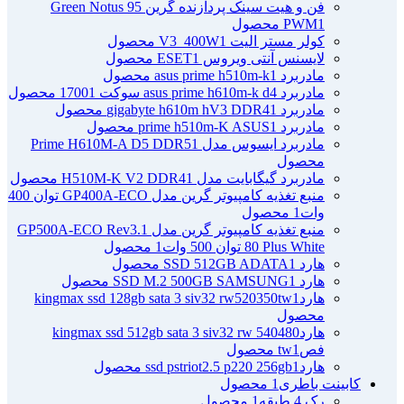
فن و هیت سینک پردازنده گرین Green Notus 95
1 محصول
PWM
کولر مستر الیت V3_400W
1 محصول
لایسنس آنتی ویروس ESET
1 محصول
مادربرد asus prime h510m-k
1 محصول
مادربرد asus prime h610m-k d4 سوکت 1700
1 محصول
مادربرد gigabyte h610m hV3 DDR4
1 محصول
مادربرد prime h510m-K ASUS
1 محصول
مادربرد ایسوس مدل Prime H610M-A D5 DDR5
1
محصول
مادربرد گیگابایت مدل H510M-K V2 DDR4
1 محصول
منبع تغذیه کامپیوتر گرین مدل GP400A-ECO توان 400
وات
1 محصول
منبع تغذیه کامپیوتر گرین مدل GP500A-ECO Rev3.1
80 Plus White توان 500 وات
1 محصول
هارد SSD 512GB ADATA
1 محصول
هارد SSD M.2 500GB SAMSUNG
1 محصول
هاردkingmax ssd 128gb sata 3 siv32 rw520350tw
1
محصول
هاردkingmax ssd 512gb sata 3 siv32 rw 540480
فصtw
1 محصول
هاردssd pstriot2.5 p220 256gb
1 محصول
کابینت باطری
1 محصول
رک 4 طبقه
1 محصول