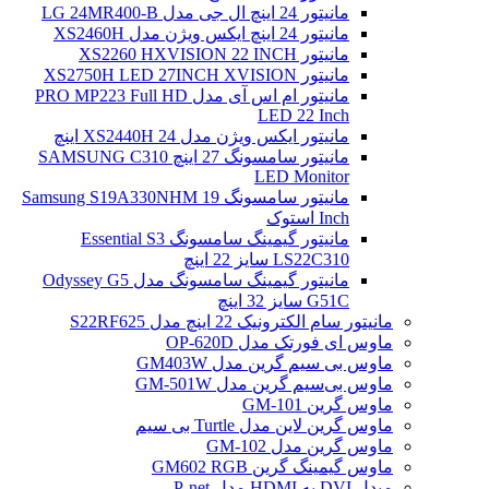
مانیتور 24 اینچ ال جی مدل LG 24MR400-B
مانیتور 24 اینچ ایکس ویژن مدل XS2460H
مانیتور XS2260 HXVISION 22 INCH
مانیتور XS2750H LED 27INCH XVISION
مانیتور ام اس آی مدل PRO MP223 Full HD
LED 22 Inch
مانیتور ایکس ویژن مدل XS2440H 24 اینچ
مانیتور سامسونگ 27 اینچ SAMSUNG C310
LED Monitor
مانیتور سامسونگ Samsung S19A330NHM 19
Inch استوک
مانیتور گیمینگ سامسونگ Essential S3
LS22C310 سایز 22 اینچ
مانیتور گیمینگ سامسونگ مدل Odyssey G5
G51C سایز 32 اینچ
مانیتور سام الکترونیک 22 اینچ مدل S22RF625
ماوس ای فورتک مدل OP-620D
ماوس بی سیم گرین مدل GM403W
ماوس بی‌سیم گرین مدل GM-501W
ماوس گرین GM-101
ماوس گرین لاین مدل Turtle بی سیم
ماوس گرین مدل GM-102
ماوس گیمینگ گرین GM602 RGB
مبدل DVI به HDMI مدل P-net