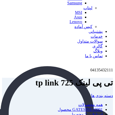
Samsung
لپتاپ
MSI
Asus
Lenovo
کیس آماده
پشتیبانی
خدمات
سوالات متداول
گالری
وبلاگ
تماس با ما
04135432111
تی پی لینک tp link 725
دسته بندی ها
همه
محصولات
1 محصول
GATESINE1000
استابلایزر
7 محصول