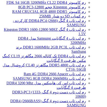
رم کامپیوتر FDK S4 16GB 3200MHz CL22 DDR4
رم کامپیوتر Kingston حجم 8GB PC3-12800
رم کامپیوتر RAM CRUCIAL 8GB 4800 DDR5
رم کمیاب SD دو شیار 256MB
رم لپ تاپ 4 گیگ DDR4-PC4 (2666) کارکرده -
SAMSUNG
رم لپ تاپ 4 گیگ Kingston DDR3 1600-12800 MHZ
1.5V
رم لپ تاپ 4 گیگابایت Samsung مدل DDR4
3200MHz
رم لپ تاپ DDR3 1600MHz 2GB PC3L برند
SamSung
رم لپ تاپ DDR4 تک کاناله 2666 مگاهرتز CL19 کینگ
مکس ظرفیت 8 گیگابایت
رم لپ تاپ DDR5 4800 مگاهرتز CL40 کروشیال مدل
CT16 /16GB
رم لپ تاپ Ram 4G DDR4 2666 Apacer
رم لپ تاپ SAMSUNG 8GB DDR4 2666MHz
رم لپ تاپ اس کی هاینیکس مدل DDR4 3200 Mhz
ظرفیت 4 گیگابایت
رم لپ تاپ دست دوم 4 گیگ DDR3-PC3 (1333-
10600)
رم لپ تاپ دست دوم 4 گیگ DDR4 (2666BASS)
SAMSUNG