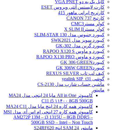
کابل یک به دو VGA PNET
کارت لایسنس آنتی ویروس ESET
کارتریج ایرانی ماهور 415
کارتیج 737 CANON
کولر مسترCMC3
کولر مسترX SLIM II
کیبورد جنیوس مدل SLIM-STAR 130
کیبورد سویز مدل SWK2021
کیبورد گرین مدل GK-302
کیبورد و ماوس RAPOO X120 S
کیبورد و ماوس RAPOO X130 PRO
کیبوردGK 306 GREEN
کیبوردGK 306W GREEN
کیف لپ تاپ REXUS SILVER
گوشی yealink SIP_t31
ماشین حساب شارپ مدل CS-2130
مانیتور
کامپیوتر All in One مایا 24 اینچی مدل MA24
C11 i5 ۱۱۴۰۰ 8GB 500GB
کامپیوتر همه کاره 24 اینچ مایا مدل MA24 C11
کامپیوتر همه کاره 27 اینچی ام اس آی مدل MSI
AM272P 13M – i3 1315U – 8GB DDR5 –
500GB SSD – Intel – Non Touch
مانیتور 24 SAM اینچ S24RF620