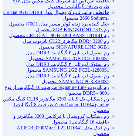
حافظه اس اس دی اینترنال کینگ مکس مدل SIV
ظرفیت 256 گیگابایت
1 محصول
حافظه رم لپ تاپ کروشیال مدل Crucial 4GB DDR4
1 محصول
2666 Sodimm
خنک کننده پردازنده کولر مستر مدل i70C
1 محصول
رم 1333 8GB KINGSTON
1 محصول
رم CRUCIAL_8GB 3200 BASS_DDR4
1 محصول
رم DDR4 3200 مگاهرتز CL22 پاتریوت مدل
1 محصول
SIGNATURE LINE 8GB
رم استوک لپ تاپی ۲ گیگابایت DDR3 مدل
1 محصول
SAMSUNG 2GB PC3-10600S
رم استوک لپ تاپی ۲ گیگابایت DDR3 مدل
1 محصول
SAMSUNG 2GB PC3L-12800S
رم استوک لپ تاپی ۲ گیگابایت DDR3 مدل
1 محصول
SAMSUNG PC3-8500S
رم پاتریوت Signature Line ظرفیت 16 گیگابایت از نوع
1 محصول
DDR5-4800
رم دسکتاپ تک کاناله 3200 مگاهرتز CL16 کینگ مکس
Zeus Dragon DDR4 gaming ظرفیت 8 گیگابایت
1
محصول
رم دسکتاپ کروشیال با فرکانس 3200 مگاهرتز و
حافظه 16 گیگابایت
1 محصول
رم فدک مدل A1 8GB 3200Mhz CL22 DDR4
1
محصول