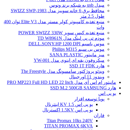
مبدل usb به شبکه برند ونوس
محافظ برق 6 خانه سوییز مدل SWIZZ SWP-1983
طول 2.5 متر
منبع تغذیه کامپیوتر کولر مستر مدل Elite V3 توان 400
وات
منبع تغذیه کیس سویز POWER SWIZZ 330W
مودم تی پی لینک مدل TD W8961N
موس باسیم DELL.SONY.HP 1200 DPI
موس بی سیم Philips M315
میز مانیتور SANA PLASTIC
میکروفون یقه ای اینوی مدل YW-001
هارد SSD 1T FDK
ویدئو پروژکتور سامسونگ مدل The Freestyle
ویندوز 11 اورجینال
مانیتور ام اس آی مدل PRO MP223 Full HD LED 22 Inch
هارد SSD M.2 500GB SAMSUNG
یو پی اس
پویا توسعه افزار
یو پی اس 1.5 KV اینترنال
یو پی اس 1.5KV اکسترنال
فاران
Titan Promax 10ks 240V
TITAN PROMAX 6KVA