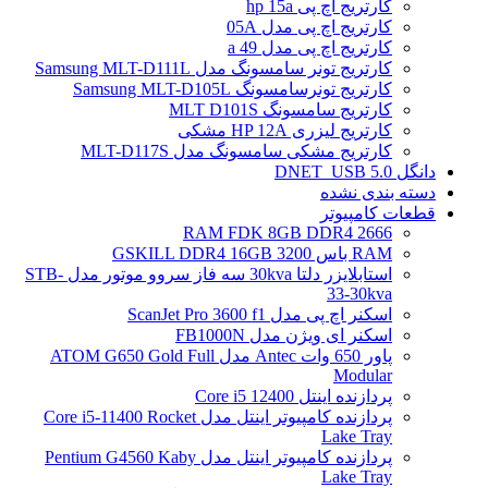
کارتریج اچ پی hp 15a
کارتریج اچ پی مدل 05A
کارتریج اچ پی مدل 49 a
کارتریج تونر سامسونگ مدل Samsung MLT-D111L
کارتریج تونرسامسونگ Samsung MLT-D105L
کارتریج سامسونگ MLT D101S
کارتریج لیزری HP 12A مشکی
کارتریج مشکی سامسونگ مدل MLT-D117S
دانگل DNET_USB 5.0
دسته بندی نشده
قطعات کامپیوتر
RAM FDK 8GB DDR4 2666
RAM باس 3200 GSKILL DDR4 16GB
استابلایزر دلتا 30kva سه فاز سروو موتور مدل STB-
33-30kva
اسکنر اچ پی مدل ScanJet Pro 3600 f1
اسکنر ای ویژن مدل FB1000N
پاور 650 وات Antec مدل ATOM G650 Gold Full
Modular
پردازنده اینتل Core i5 12400
پردازنده کامپیوتر اینتل مدل Core i5-11400 Rocket
Lake Tray
پردازنده کامپیوتر اینتل مدل Pentium G4560 Kaby
Lake Tray