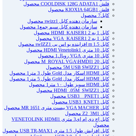
فلش COOLDISK 128G ADATA
1 محصول
فلش KIOXIA 64GB
1 محصول
کابل
7 محصول
سازمان دهنده کابل swizz
1 محصول
سازمان دهنده کابل سیم جمع
1 محصول
کابل 1 به 2 HDMI_KAISER
1 محصول
کابل 1 به 2 VGA_KAISER
1 محصول
کابل 1.5 m افزاینده یو اس بی swIZZ
1 محصول
کابل 10 متری HDMI Venetolink
1 محصول
کابل 10 متری VGA رویال
1 محصول
کابل 20 M_ROYAL VGA\HMDI
1 محصول
کابل 5M USB SWIZZ
1 محصول
کابل HDMI اسکار مدل Gold طول 3 متر
1 محصول
کابل HDMI اسکار مدل Gold طول 5 متر
1 محصول
کابل HDMI سویز طول ۱۰ متر
1 محصول
کابل HDMI_.05M_SWIZZ
1 محصول
کابل USB3 _ PNET
1 محصول
کابل USB3_KNET
1 محصول
کابل VGA MACHER بیست متری MR 165
1 محصول
کابل Z2_3M
1 محصول
کابل اچ دی ام ای3 متری VENETOLINK HDMI
1
محصول
کابل افزایش طول 1.5 متری USB TR-MAX
1 محصول