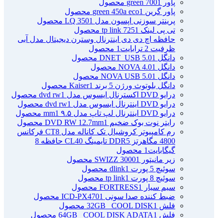
پاور green 700
1 محصول
پاور گرین green 450a eco
1 محصول
پرینتر سوزنی اپسون مدل LQ 350
1 محصول
تی پی لینک tp link 725
1 محصول
حافظه اچ دی دی اینترنال وسترن دیجیتال مدل آبی
ظرفیت 2 ترابایت
1 محصول
دانگل DNET_USB 5.0
1 محصول
دانگل NOVA 4.0
1 محصول
دانگل NOVA USB 5.0
1 محصول
دانگل بلوتوث ورژن 5 برند Kaiser
1 محصول
درایو DVD اکسترنال ایسوس مدل dvd rw
1 محصول
درایو DVD اینترنال ایسوس مدل dvd rw
1 محصول
درایو DVD اینترنال لپ تاپ مدل ۹.۵ mm
1 محصول
رایتر نوت بوک ضخیم DVD RW 12.7mm
1 محصول
رم کامپیوتر کروشیال تک کاناله مدل CT8 فرکانس
4800 مگاهرتز DDR5 تایمینگ CL40 حافظه 8
گیگابایت
1 محصول
زیر مانیتور SWIZZ 3000
1 محصول
سوئیچ 5 پورت dlink
1 محصول
سوئیچ 8 پورت tp link
1 محصول
سیم سیار FORTRESS
1 محصول
ضبط کننده صدا سونی ICD-PX470
1 محصول
فلش 32GB _COOL DISK
1 محصول
فلش 64GB _COOL DISK ADATA
1 محصول