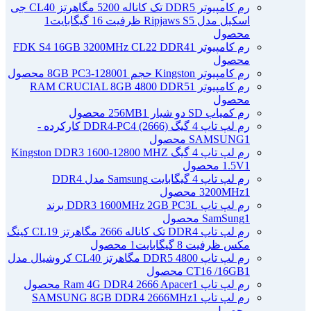
رم کامپیوتر DDR5 تک کاناله 5200 مگاهرتز CL40 جی
اسکیل مدل Ripjaws S5 ظرفیت 16 گیگابایت
1
محصول
رم کامپیوتر FDK S4 16GB 3200MHz CL22 DDR4
1
محصول
رم کامپیوتر Kingston حجم 8GB PC3-12800
1 محصول
رم کامپیوتر RAM CRUCIAL 8GB 4800 DDR5
1
محصول
رم کمیاب SD دو شیار 256MB
1 محصول
رم لپ تاپ 4 گیگ DDR4-PC4 (2666) کارکرده -
1 محصول
SAMSUNG
رم لپ تاپ 4 گیگ Kingston DDR3 1600-12800 MHZ
1 محصول
1.5V
رم لپ تاپ 4 گیگابایت Samsung مدل DDR4
1 محصول
3200MHz
رم لپ تاپ DDR3 1600MHz 2GB PC3L برند
1 محصول
SamSung
رم لپ تاپ DDR4 تک کاناله 2666 مگاهرتز CL19 کینگ
مکس ظرفیت 8 گیگابایت
1 محصول
رم لپ تاپ DDR5 4800 مگاهرتز CL40 کروشیال مدل
1 محصول
CT16 /16GB
رم لپ تاپ Ram 4G DDR4 2666 Apacer
1 محصول
رم لپ تاپ SAMSUNG 8GB DDR4 2666MHz
1
محصول