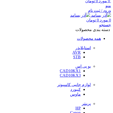
0
مورد
0
تومان
منو
ورود / ثبت نام
0
مورد
0
تومان
جستجو
دسته بندی محصولات
همه محصولات
استابلایذر
AVR
STB
یو پی اس
CAD10KX1
CAD10KX3
لوازم جانبی کامپیوتر
کیبورد
ماوس
پرینتر
HP
Canon