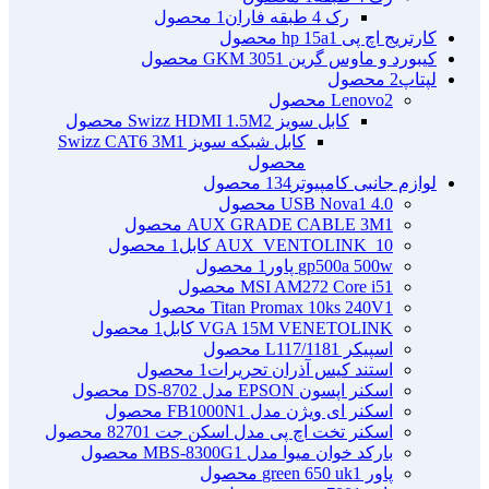
رک 4 طبقه فاران
1 محصول
کارتریج اچ پی hp 15a
1 محصول
کیبورد و ماوس گرین GKM 305
1 محصول
لپتاپ
2 محصول
2 محصول
Lenovo
کابل سویز Swizz HDMI 1.5M
2 محصول
کابل شبکه سویز Swizz CAT6 3M
1
محصول
لوازم جانبی کامپیوتر
134 محصول
4.0 USB Nova
1 محصول
1 محصول
AUX GRADE CABLE 3M
AUX_VENTOLINK_10 کابل
1 محصول
gp500a 500w پاور
1 محصول
1 محصول
MSI AM272 Core i5
1 محصول
Titan Promax 10ks 240V
VGA 15M VENETOLINK کابل
1 محصول
اسپیکر L117/118
1 محصول
استند کیس آذران تحریرات
1 محصول
اسکنر اپسون EPSON مدل DS-870
2 محصول
اسکنر ای ویژن مدل FB1000N
1 محصول
اسکنر تخت اچ پی مدل اسکن جت 8270
1 محصول
بارکد خوان میوا مدل MBS-8300G
1 محصول
پاور green 650 uk
1 محصول