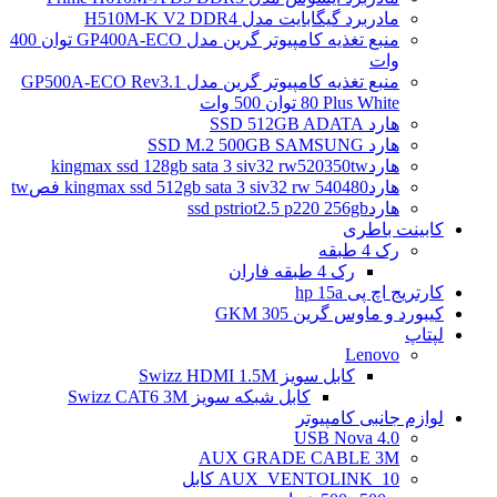
مادربرد گیگابایت مدل H510M-K V2 DDR4
منبع تغذیه کامپیوتر گرین مدل GP400A-ECO توان 400
وات
منبع تغذیه کامپیوتر گرین مدل GP500A-ECO Rev3.1
80 Plus White توان 500 وات
هارد SSD 512GB ADATA
هارد SSD M.2 500GB SAMSUNG
هاردkingmax ssd 128gb sata 3 siv32 rw520350tw
هاردkingmax ssd 512gb sata 3 siv32 rw 540480 فصtw
هاردssd pstriot2.5 p220 256gb
کابینت باطری
رک 4 طبقه
رک 4 طبقه فاران
کارتریج اچ پی hp 15a
کیبورد و ماوس گرین GKM 305
لپتاپ
Lenovo
کابل سویز Swizz HDMI 1.5M
کابل شبکه سویز Swizz CAT6 3M
لوازم جانبی کامپیوتر
4.0 USB Nova
AUX GRADE CABLE 3M
AUX_VENTOLINK_10 کابل