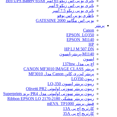
باتری یو پی اس زیکو 65 آمپر zico UPS Battery 65Ah
باتری یو پی اس زیکو 9 آمپر
باتری یو پی زیکو 7.5 آمپر
باطری یو پی اس یوفو
یو پی اس مگامد GATESINE 2000
پرینتر
Canon
EPSON_LQ350
EPSON_M1140
HP
HP LJ M 507 DN
M1140-پرینتر-اپسون
اپسون
اچ پی مدل 137fnw
پرینتر CANON MF3010 IMAGE CLASS
پرینتر لیزری کانن Canon مدل MF3010
ریبون LQ350
ریبون پرینتر اپسون LQ-350
ریبون پرینتر سوزنی اولیوتی Olivetti PR2
ریبون پرینتر سوزنی اولیوتی مدل PR4 برند Superprints
ریبون پرینتر مشکی Ribbon EPSON LQ 2170-2180
فیش پرینتر mEVA_TP1000
کارتریج اچ پی 13A
کارتریج اچ پی 35A