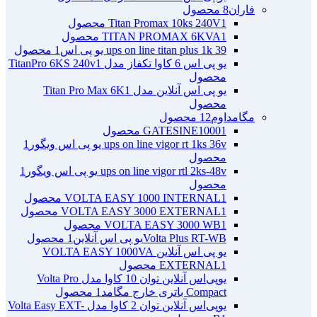
فاران
8 محصول
1 محصول
Titan Promax 10ks 240V
1 محصول
TITAN PROMAX 6KVA
ups on line titan plus 1k 39 یو پی اس
1 محصول
یو پی اس 6 کاوا تکفاز مدل TitanPro 6KS 240v
1
محصول
یو پی اس آنلاین مدل Titan Pro Max 6K
1
محصول
مگامداوم
12 محصول
1 محصول
GATESINE1000
ups on line vigor rt 1ks 36v یو پی اس ویگور
1
محصول
ups on line vigor rtl 2ks-48v یو پی اس ویگور
1
محصول
1 محصول
VOLTA EASY 1000 INTERNAL
1 محصول
VOLTA EASY 3000 EXTERNAL
1 محصول
VOLTA EASY 3000 WB
Volta Plus RT-WBیو پی اس آنلاین
1 محصول
یو پی اس آنلاین VOLTA EASY 1000VA
1 محصول
EXTERNAL
یو‌پی‌اس آنلاین توان 10 کاوا مدل Volta Pro
Compact باتری خارج مگامد
1 محصول
یو‌پی‌اس آنلاین توان 2 کاوا مدل Volta Easy EXT-