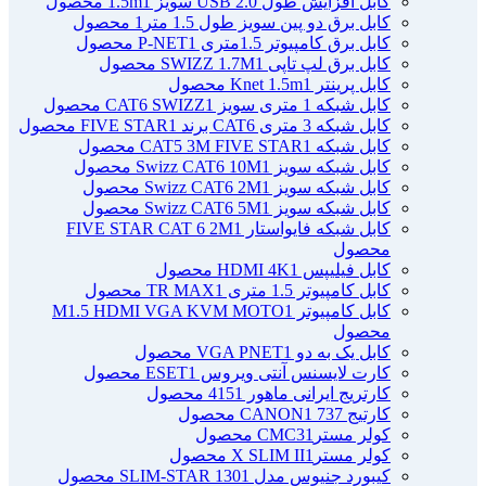
کابل افزایش طول USB 2.0 سویز 1.5m
1 محصول
کابل برق دو پین سویز طول 1.5 متر
1 محصول
کابل برق کامپیوتر 1.5ﻣﺘﺮی P-NET
1 محصول
کابل برق لپ تاپی SWIZZ 1.7M
1 محصول
کابل پرینتر Knet 1.5m
1 محصول
کابل شبکه 1 متری سویز CAT6 SWIZZ
1 محصول
کابل شبکه 3 متری CAT6 برند FIVE STAR
1 محصول
کابل شبکه CAT5 3M FIVE STAR
1 محصول
کابل شبکه سویز Swizz CAT6 10M
1 محصول
کابل شبکه سویز Swizz CAT6 2M
1 محصول
کابل شبکه سویز Swizz CAT6 5M
1 محصول
کابل شبکه فایواستار FIVE STAR CAT 6 2M
1
محصول
کابل فیلیپس HDMI 4K
1 محصول
کابل کامپیوتر 1.5 متری TR MAX
1 محصول
کابل کامپیوتر M1.5 HDMI VGA KVM MOTO
1
محصول
کابل یک به دو VGA PNET
1 محصول
کارت لایسنس آنتی ویروس ESET
1 محصول
کارتریج ایرانی ماهور 415
1 محصول
کارتیج 737 CANON
1 محصول
کولر مسترCMC3
1 محصول
کولر مسترX SLIM II
1 محصول
کیبورد جنیوس مدل SLIM-STAR 130
1 محصول