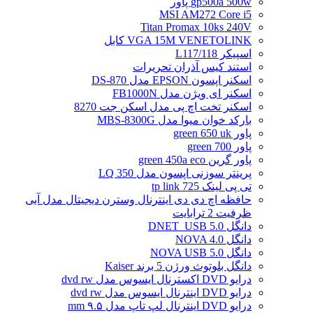
gp500a 500w پاور
MSI AM272 Core i5
Titan Promax 10ks 240V
VGA 15M VENETOLINK کابل
اسپیکر L117/118
استند کیس آذران تحریرات
اسکنر اپسون EPSON مدل DS-870
اسکنر ای ویژن مدل FB1000N
اسکنر تخت اچ پی مدل اسکن جت 8270
بارکد خوان میوا مدل MBS-8300G
پاور green 650 uk
پاور green 700
پاور گرین green 450a eco
پرینتر سوزنی اپسون مدل LQ 350
تی پی لینک tp link 725
حافظه اچ دی دی اینترنال وسترن دیجیتال مدل آبی
ظرفیت 2 ترابایت
دانگل DNET_USB 5.0
دانگل NOVA 4.0
دانگل NOVA USB 5.0
دانگل بلوتوث ورژن 5 برند Kaiser
درایو DVD اکسترنال ایسوس مدل dvd rw
درایو DVD اینترنال ایسوس مدل dvd rw
درایو DVD اینترنال لپ تاپ مدل ۹.۵ mm