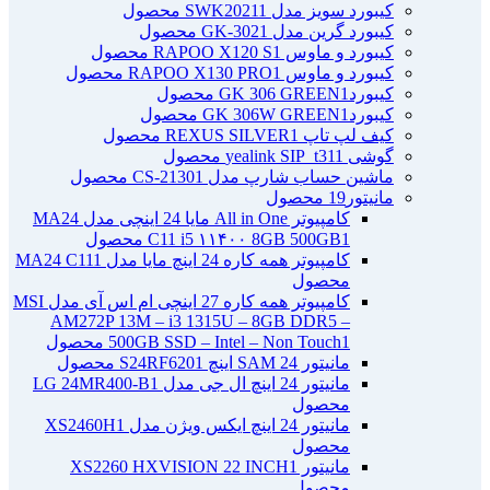
کیبورد سویز مدل SWK2021
1 محصول
کیبورد گرین مدل GK-302
1 محصول
کیبورد و ماوس RAPOO X120 S
1 محصول
کیبورد و ماوس RAPOO X130 PRO
1 محصول
کیبوردGK 306 GREEN
1 محصول
کیبوردGK 306W GREEN
1 محصول
کیف لپ تاپ REXUS SILVER
1 محصول
گوشی yealink SIP_t31
1 محصول
ماشین حساب شارپ مدل CS-2130
1 محصول
مانیتور
19 محصول
کامپیوتر All in One مایا 24 اینچی مدل MA24
1 محصول
C11 i5 ۱۱۴۰۰ 8GB 500GB
کامپیوتر همه کاره 24 اینچ مایا مدل MA24 C11
1
محصول
کامپیوتر همه کاره 27 اینچی ام اس آی مدل MSI
AM272P 13M – i3 1315U – 8GB DDR5 –
1 محصول
500GB SSD – Intel – Non Touch
مانیتور 24 SAM اینچ S24RF620
1 محصول
مانیتور 24 اینچ ال جی مدل LG 24MR400-B
1
محصول
مانیتور 24 اینچ ایکس ویژن مدل XS2460H
1
محصول
مانیتور XS2260 HXVISION 22 INCH
1
محصول