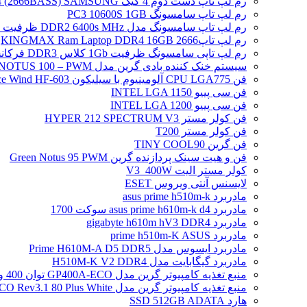
رم لپ تاپ دست دوم 4 گیگ DDR4 (2666BASS) SAMSUNG
رم لپ تاپ سامسونگ PC3 10600S 1GB
رم لپ تاپ سامسونگ مدل DDR2 6400s MHz ظرفیت 2 گیگابایت
رم لپ تاپ2666 KINGMAX Ram Laptop DDR4 16GB
رم لپ تاپی سامسونگ ظرفیت 1Gb کلاس DDR3 فرکانس 8500S PC3
سیستم خنک کننده بادی گرین مدل NOTUS 100 – PWM
فن CPU LGA775 آلومینیوم با سیلیکون Ice Wind HF-603
فن سی پییو INTEL LGA 1150
فن سی پییو INTEL LGA 1200
فن کولر مستر HYPER 212 SPECTRUM V3
فن کولر مستر T200
فن گرین TINY COOL90
فن و هیت سینک پردازنده گرین Green Notus 95 PWM
کولر مستر الیت V3_400W
لایسنس آنتی ویروس ESET
مادربرد asus prime h510m-k
مادربرد asus prime h610m-k d4 سوکت 1700
مادربرد gigabyte h610m hV3 DDR4
مادربرد prime h510m-K ASUS
مادربرد ایسوس مدل Prime H610M-A D5 DDR5
مادربرد گیگابایت مدل H510M-K V2 DDR4
منبع تغذیه کامپیوتر گرین مدل GP400A-ECO توان 400 وات
منبع تغذیه کامپیوتر گرین مدل GP500A-ECO Rev3.1 80 Plus White توان 500 وات
هارد SSD 512GB ADATA