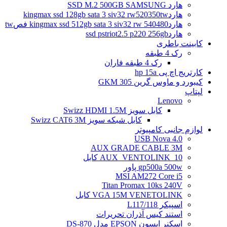
هارد SSD M.2 500GB SAMSUNG
هاردkingmax ssd 128gb sata 3 siv32 rw520350tw
هاردkingmax ssd 512gb sata 3 siv32 rw 540480 فصtw
هاردssd pstriot2.5 p220 256gb
کابینت باطری
رک 4 طبقه
رک 4 طبقه فاران
کارتریج اچ پی hp 15a
کیبورد و ماوس گرین GKM 305
لپتاپ
Lenovo
کابل سویز Swizz HDMI 1.5M
کابل شبکه سویز Swizz CAT6 3M
لوازم جانبی کامپیوتر
4.0 USB Nova
AUX GRADE CABLE 3M
AUX_VENTOLINK_10 کابل
gp500a 500w پاور
MSI AM272 Core i5
Titan Promax 10ks 240V
VGA 15M VENETOLINK کابل
اسپیکر L117/118
استند کیس آذران تحریرات
اسکنر اپسون EPSON مدل DS-870