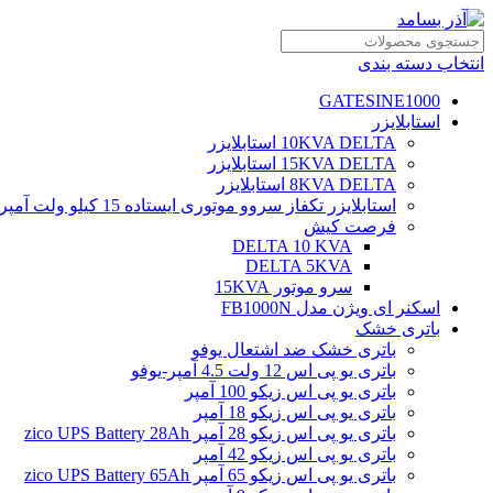
انتخاب دسته بندی
GATESINE1000
استابلایزر
10KVA DELTA استابلایزر
15KVA DELTA استابلایزر
8KVA DELTA استابلایزر
استابلایزر تکفاز سروو موتوری ایستاده 15 کیلو ولت آمپر
فرصت کیش
DELTA 10 KVA
DELTA 5KVA
سرو موتور 15KVA
اسکنر ای ویژن مدل FB1000N
باتری خشک
باتری خشک ضد اشتعال یوفو
باتری یو پی اس 12 ولت 4.5 آمپر-یوفو
باتری یو پی اس زیکو 100 آمپر
باتری یو پی اس زیکو 18 آمپر
باتری یو پی اس زیکو 28 آمپر zico UPS Battery 28Ah
باتری یو پی اس زیکو 42 آمپر
باتری یو پی اس زیکو 65 آمپر zico UPS Battery 65Ah