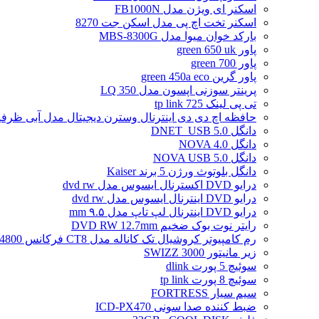
اسکنر ای ویژن مدل FB1000N
اسکنر تخت اچ پی مدل اسکن جت 8270
بارکد خوان میوا مدل MBS-8300G
پاور green 650 uk
پاور green 700
پاور گرین green 450a eco
پرینتر سوزنی اپسون مدل LQ 350
تی پی لینک tp link 725
حافظه اچ دی دی اینترنال وسترن دیجیتال مدل آبی ظرفیت 2 تراب
دانگل DNET_USB 5.0
دانگل NOVA 4.0
دانگل NOVA USB 5.0
دانگل بلوتوث ورژن 5 برند Kaiser
درایو DVD اکسترنال ایسوس مدل dvd rw
درایو DVD اینترنال ایسوس مدل dvd rw
درایو DVD اینترنال لپ تاپ مدل ۹.۵ mm
رایتر نوت بوک ضخیم DVD RW 12.7mm
رم کامپیوتر کروشیال تک کاناله مدل CT8 فرکانس 4800 مگاهرتز DDR5 تایمینگ CL40 حافظه 8 گیگابایت
زیر مانیتور SWIZZ 3000
سوئیچ 5 پورت dlink
سوئیچ 8 پورت tp link
سیم سیار FORTRESS
ضبط کننده صدا سونی ICD-PX470