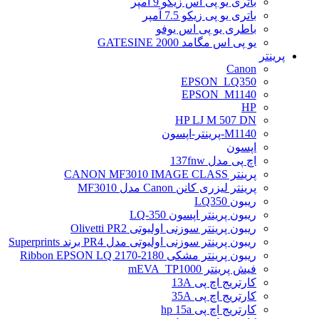
باتری یو پی اس زیکو 9 آمپر
باتری یو پی زیکو 7.5 آمپر
باطری یو پی اس یوفو
یو پی اس مگامد GATESINE 2000
پرینتر
Canon
EPSON_LQ350
EPSON_M1140
HP
HP LJ M 507 DN
M1140-پرینتر-اپسون
اپسون
اچ پی مدل 137fnw
پرینتر CANON MF3010 IMAGE CLASS
پرینتر لیزری کانن Canon مدل MF3010
ریبون LQ350
ریبون پرینتر اپسون LQ-350
ریبون پرینتر سوزنی اولیوتی Olivetti PR2
ریبون پرینتر سوزنی اولیوتی مدل PR4 برند Superprints
ریبون پرینتر مشکی Ribbon EPSON LQ 2170-2180
فیش پرینتر mEVA_TP1000
کارتریج اچ پی 13A
کارتریج اچ پی 35A
کارتریج اچ پی hp 15a