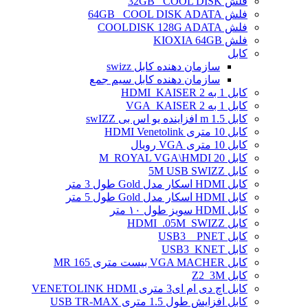
فلش 32GB _COOL DISK
فلش 64GB _COOL DISK ADATA
فلش COOLDISK 128G ADATA
فلش KIOXIA 64GB
کابل
سازمان دهنده کابل swizz
سازمان دهنده کابل سیم جمع
کابل 1 به 2 HDMI_KAISER
کابل 1 به 2 VGA_KAISER
کابل 1.5 m افزاینده یو اس بی swIZZ
کابل 10 متری HDMI Venetolink
کابل 10 متری VGA رویال
کابل 20 M_ROYAL VGA\HMDI
کابل 5M USB SWIZZ
کابل HDMI اسکار مدل Gold طول 3 متر
کابل HDMI اسکار مدل Gold طول 5 متر
کابل HDMI سویز طول ۱۰ متر
کابل HDMI_.05M_SWIZZ
کابل USB3 _ PNET
کابل USB3_KNET
کابل VGA MACHER بیست متری MR 165
کابل Z2_3M
کابل اچ دی ام ای3 متری VENETOLINK HDMI
کابل افزایش طول 1.5 متری USB TR-MAX