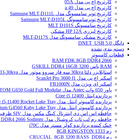
کارتریج اچ پی مدل 05A
کارتریج اچ پی مدل 49 a
کارتریج تونر سامسونگ مدل Samsung MLT-D111L
کارتریج تونرسامسونگ Samsung MLT-D105L
کارتریج سامسونگ MLT D101S
کارتریج لیزری HP 12A مشکی
کارتریج مشکی سامسونگ مدل MLT-D117S
دانگل DNET_USB 5.0
دسته بندی نشده
قطعات کامپیوتر
RAM FDK 8GB DDR4 2666
RAM باس 3200 GSKILL DDR4 16GB
استابلایزر دلتا 30kva سه فاز سروو موتور مدل STB-33-30kva
اسکنر اچ پی مدل ScanJet Pro 3600 f1
اسکنر ای ویژن مدل FB1000N
پاور 650 وات Antec مدل ATOM G650 Gold Full Modular
پردازنده اینتل Core i5 12400
پردازنده کامپیوتر اینتل مدل Core i5-11400 Rocket Lake Tray
پردازنده کامپیوتر اینتل مدل Pentium G4560 Kaby Lake Tray
حافظه اس اس دی اینترنال کینگ مکس مدل SIV ظرفیت 256 گیگابایت
حافظه رم لپ تاپ کروشیال مدل Crucial 4GB DDR4 2666 Sodimm
خنک کننده پردازنده کولر مستر مدل i70C
رم 1333 8GB KINGSTON
رم CRUCIAL_8GB 3200 BASS_DDR4