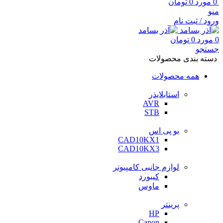
0
مورد
0
تومان
منو
ورود / ثبت نام
0
مورد
0
تومان
جستجو
دسته بندی محصولات
همه محصولات
استابلایذر
AVR
STB
یو پی اس
CAD10KX1
CAD10KX3
لوازم جانبی کامپیوتر
کیبورد
ماوس
پرینتر
HP
Canon