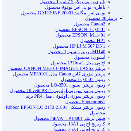
باتری یو پی زیکو 7.5 آمپر
1 محصول
باطری یو پی اس یوفو
9 محصول
یو پی اس مگامد GATESINE 2000
1 محصول
پرینتر
28 محصول
2 محصول
Canon
1 محصول
EPSON_LQ350
1 محصول
EPSON_M1140
1 محصول
HP
1 محصول
HP LJ M 507 DN
M1140-پرینتر-اپسون
1 محصول
اپسون
1 محصول
اچ پی مدل 137fnw
1 محصول
پرینتر CANON MF3010 IMAGE CLASS
2 محصول
پرینتر لیزری کانن Canon مدل MF3010
1 محصول
ریبون LQ350
1 محصول
ریبون پرینتر اپسون LQ-350
1 محصول
ریبون پرینتر سوزنی اولیوتی Olivetti PR2
1 محصول
ریبون پرینتر سوزنی اولیوتی مدل PR4 برند
1 محصول
Superprints
ریبون پرینتر مشکی Ribbon EPSON LQ 2170-2180
1
محصول
فیش پرینتر mEVA_TP1000
1 محصول
کارتریج اچ پی 13A
1 محصول
کارتریج اچ پی 35A
1 محصول