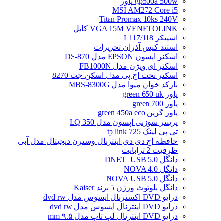
gp500a 500w پاور
MSI AM272 Core i5
Titan Promax 10ks 240V
VGA 15M VENETOLINK کابل
اسپیکر L117/118
استند کیس آذران تحریرات
اسکنر اپسون EPSON مدل DS-870
اسکنر ای ویژن مدل FB1000N
اسکنر تخت اچ پی مدل اسکن جت 8270
بارکد خوان میوا مدل MBS-8300G
پاور green 650 uk
پاور green 700
پاور گرین green 450a eco
پرینتر سوزنی اپسون مدل LQ 350
تی پی لینک tp link 725
حافظه اچ دی دی اینترنال وسترن دیجیتال مدل آبی
ظرفیت 2 ترابایت
دانگل DNET_USB 5.0
دانگل NOVA 4.0
دانگل NOVA USB 5.0
دانگل بلوتوث ورژن 5 برند Kaiser
درایو DVD اکسترنال ایسوس مدل dvd rw
درایو DVD اینترنال ایسوس مدل dvd rw
درایو DVD اینترنال لپ تاپ مدل ۹.۵ mm