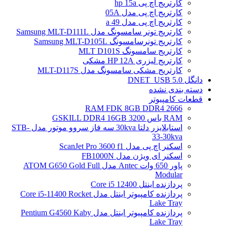
کارتریج اچ پی hp 15a
کارتریج اچ پی مدل 05A
کارتریج اچ پی مدل 49 a
کارتریج تونر سامسونگ مدل Samsung MLT-D111L
کارتریج تونرسامسونگ Samsung MLT-D105L
کارتریج سامسونگ MLT D101S
کارتریج لیزری HP 12A مشکی
کارتریج مشکی سامسونگ مدل MLT-D117S
دانگل DNET_USB 5.0
دسته بندی نشده
قطعات کامپیوتر
RAM FDK 8GB DDR4 2666
RAM باس 3200 GSKILL DDR4 16GB
استابلایزر دلتا 30kva سه فاز سروو موتور مدل STB-
33-30kva
اسکنر اچ پی مدل ScanJet Pro 3600 f1
اسکنر ای ویژن مدل FB1000N
پاور 650 وات Antec مدل ATOM G650 Gold Full
Modular
پردازنده اینتل Core i5 12400
پردازنده کامپیوتر اینتل مدل Core i5-11400 Rocket
Lake Tray
پردازنده کامپیوتر اینتل مدل Pentium G4560 Kaby
Lake Tray