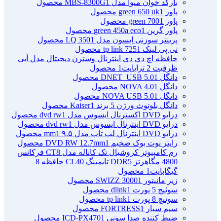
بارکد خوان میوا مدل MBS-8300G
1 محصول
پاور green 650 uk
1 محصول
پاور green 700
1 محصول
پاور گرین green 450a eco
1 محصول
پرینتر سوزنی اپسون مدل LQ 350
1 محصول
تی پی لینک tp link 725
1 محصول
حافظه اچ دی دی اینترنال وسترن دیجیتال مدل آبی
ظرفیت 2 ترابایت
1 محصول
دانگل DNET_USB 5.0
1 محصول
دانگل NOVA 4.0
1 محصول
دانگل NOVA USB 5.0
1 محصول
دانگل بلوتوث ورژن 5 برند Kaiser
1 محصول
درایو DVD اکسترنال ایسوس مدل dvd rw
1 محصول
درایو DVD اینترنال ایسوس مدل dvd rw
1 محصول
درایو DVD اینترنال لپ تاپ مدل ۹.۵ mm
1 محصول
رایتر نوت بوک ضخیم DVD RW 12.7mm
1 محصول
رم کامپیوتر کروشیال تک کاناله مدل CT8 فرکانس
4800 مگاهرتز DDR5 تایمینگ CL40 حافظه 8
گیگابایت
1 محصول
زیر مانیتور SWIZZ 3000
1 محصول
سوئیچ 5 پورت dlink
1 محصول
سوئیچ 8 پورت tp link
1 محصول
سیم سیار FORTRESS
1 محصول
ضبط کننده صدا سونی ICD-PX470
1 محصول