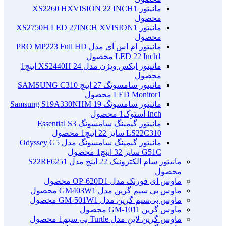
مانیتور XS2260 HXVISION 22 INCH
1
محصول
مانیتور XS2750H LED 27INCH XVISION
1
محصول
مانیتور ام اس آی مدل PRO MP223 Full HD
1 محصول
LED 22 Inch
مانیتور ایکس ویژن مدل XS2440H 24 اینچ
1
محصول
مانیتور سامسونگ 27 اینچ SAMSUNG C310
1 محصول
LED Monitor
مانیتور سامسونگ Samsung S19A330NHM 19
Inch استوک
1 محصول
مانیتور گیمینگ سامسونگ Essential S3
LS22C310 سایز 22 اینچ
1 محصول
مانیتور گیمینگ سامسونگ مدل Odyssey G5
G51C سایز 32 اینچ
1 محصول
مانیتور سام الکترونیک 22 اینچ مدل S22RF625
1
محصول
ماوس ای فورتک مدل OP-620D
1 محصول
ماوس بی سیم گرین مدل GM403W
1 محصول
ماوس بی‌سیم گرین مدل GM-501W
1 محصول
ماوس گرین GM-101
1 محصول
ماوس گرین لاین مدل Turtle بی سیم
1 محصول