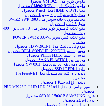
ماوس گرین مدل GM-102
1 محصول
ماوس گیمینگ گرین GM602 RGB
1 محصول
مبدل DVI به HDMI مدل P-net
1 محصول
مبدل usb به شبکه برند ونوس
1 محصول
محافظ برق 6 خانه سوییز مدل SWIZZ SWP-1983
طول 2.5 متر
1 محصول
منبع تغذیه کامپیوتر کولر مستر مدل Elite V3 توان 400
وات
1 محصول
منبع تغذیه کیس سویز POWER SWIZZ 330W
1
محصول
مودم تی پی لینک مدل TD W8961N
1 محصول
موس باسیم DELL.SONY.HP 1200 DPI
1 محصول
موس بی سیم Philips M315
1 محصول
میز مانیتور SANA PLASTIC
1 محصول
میکروفون یقه ای اینوی مدل YW-001
1 محصول
هارد SSD 1T FDK
1 محصول
ویدئو پروژکتور سامسونگ مدل The Freestyle
1
محصول
ویندوز 11 اورجینال
1 محصول
مانیتور ام اس آی مدل PRO MP223 Full HD LED 22 Inch
1
محصول
هارد SSD M.2 500GB SAMSUNG
1 محصول
یو پی اس
22 محصول
پویا توسعه افزار
2 محصول