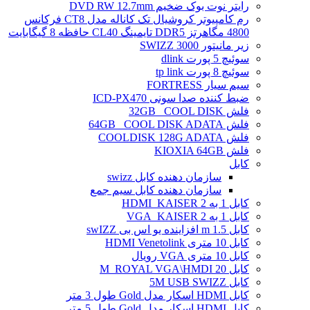
رایتر نوت بوک ضخیم DVD RW 12.7mm
رم کامپیوتر کروشیال تک کاناله مدل CT8 فرکانس
4800 مگاهرتز DDR5 تایمینگ CL40 حافظه 8 گیگابایت
زیر مانیتور SWIZZ 3000
سوئیچ 5 پورت dlink
سوئیچ 8 پورت tp link
سیم سیار FORTRESS
ضبط کننده صدا سونی ICD-PX470
فلش 32GB _COOL DISK
فلش 64GB _COOL DISK ADATA
فلش COOLDISK 128G ADATA
فلش KIOXIA 64GB
کابل
سازمان دهنده کابل swizz
سازمان دهنده کابل سیم جمع
کابل 1 به 2 HDMI_KAISER
کابل 1 به 2 VGA_KAISER
کابل 1.5 m افزاینده یو اس بی swIZZ
کابل 10 متری HDMI Venetolink
کابل 10 متری VGA رویال
کابل 20 M_ROYAL VGA\HMDI
کابل 5M USB SWIZZ
کابل HDMI اسکار مدل Gold طول 3 متر
کابل HDMI اسکار مدل Gold طول 5 متر