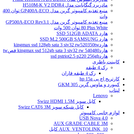
مادربرد گیگابایت مدل H510M-K V2 DDR4
منبع تغذیه کامپیوتر گرین مدل GP400A-ECO توان 400
وات
منبع تغذیه کامپیوتر گرین مدل GP500A-ECO Rev3.1
80 Plus White توان 500 وات
هارد SSD 512GB ADATA
هارد SSD M.2 500GB SAMSUNG
هاردkingmax ssd 128gb sata 3 siv32 rw520350tw
هاردkingmax ssd 512gb sata 3 siv32 rw 540480 فصtw
هاردssd pstriot2.5 p220 256gb
کابینت باطری
رک 4 طبقه
رک 4 طبقه فاران
کارتریج اچ پی hp 15a
کیبورد و ماوس گرین GKM 305
لپتاپ
Lenovo
کابل سویز Swizz HDMI 1.5M
کابل شبکه سویز Swizz CAT6 3M
لوازم جانبی کامپیوتر
4.0 USB Nova
AUX GRADE CABLE 3M
AUX_VENTOLINK_10 کابل