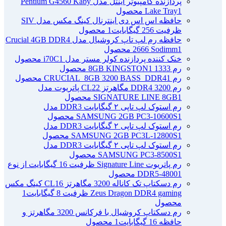
پردازنده کامپیوتر اینتل مدل Pentium G4560 Kaby
1 محصول
Lake Tray
حافظه اس اس دی اینترنال کینگ مکس مدل SIV
ظرفیت 256 گیگابایت
1 محصول
حافظه رم لپ تاپ کروشیال مدل Crucial 4GB DDR4
1 محصول
2666 Sodimm
خنک کننده پردازنده کولر مستر مدل i70C
1 محصول
رم 1333 8GB KINGSTON
1 محصول
رم CRUCIAL_8GB 3200 BASS_DDR4
1 محصول
رم DDR4 3200 مگاهرتز CL22 پاتریوت مدل
1 محصول
SIGNATURE LINE 8GB
رم استوک لپ تاپی ۲ گیگابایت DDR3 مدل
1 محصول
SAMSUNG 2GB PC3-10600S
رم استوک لپ تاپی ۲ گیگابایت DDR3 مدل
1 محصول
SAMSUNG 2GB PC3L-12800S
رم استوک لپ تاپی ۲ گیگابایت DDR3 مدل
1 محصول
SAMSUNG PC3-8500S
رم پاتریوت Signature Line ظرفیت 16 گیگابایت از نوع
1 محصول
DDR5-4800
رم دسکتاپ تک کاناله 3200 مگاهرتز CL16 کینگ مکس
Zeus Dragon DDR4 gaming ظرفیت 8 گیگابایت
1
محصول
رم دسکتاپ کروشیال با فرکانس 3200 مگاهرتز و
حافظه 16 گیگابایت
1 محصول