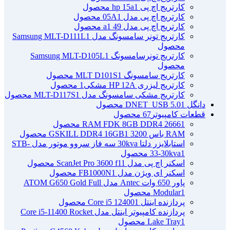
کارتریج اچ پی hp 15a
1 محصول
کارتریج اچ پی مدل 05A
1 محصول
کارتریج اچ پی مدل 49 a
1 محصول
کارتریج تونر سامسونگ مدل Samsung MLT-D111L
1
محصول
کارتریج تونرسامسونگ Samsung MLT-D105L
1
محصول
کارتریج سامسونگ MLT D101S
1 محصول
کارتریج لیزری HP 12A مشکی
1 محصول
کارتریج مشکی سامسونگ مدل MLT-D117S
1 محصول
دانگل DNET_USB 5.0
1 محصول
قطعات کامپیوتر
67 محصول
1 محصول
RAM FDK 8GB DDR4 2666
RAM باس 3200 GSKILL DDR4 16GB
1 محصول
استابلایزر دلتا 30kva سه فاز سروو موتور مدل STB-
1 محصول
33-30kva
اسکنر اچ پی مدل ScanJet Pro 3600 f1
1 محصول
اسکنر ای ویژن مدل FB1000N
1 محصول
پاور 650 وات Antec مدل ATOM G650 Gold Full
1 محصول
Modular
پردازنده اینتل Core i5 12400
1 محصول
پردازنده کامپیوتر اینتل مدل Core i5-11400 Rocket
1 محصول
Lake Tray