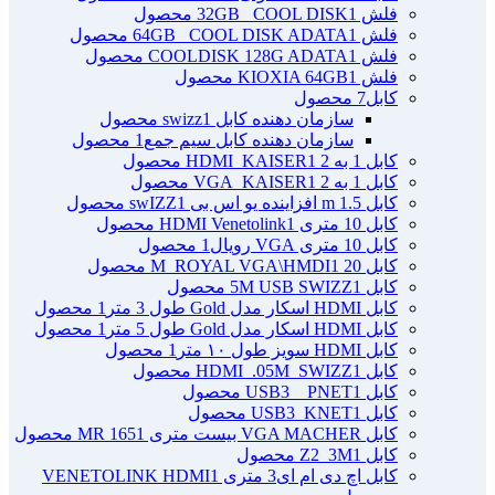
فلش 32GB _COOL DISK
1 محصول
فلش 64GB _COOL DISK ADATA
1 محصول
فلش COOLDISK 128G ADATA
1 محصول
فلش KIOXIA 64GB
1 محصول
کابل
7 محصول
سازمان دهنده کابل swizz
1 محصول
سازمان دهنده کابل سیم جمع
1 محصول
کابل 1 به 2 HDMI_KAISER
1 محصول
کابل 1 به 2 VGA_KAISER
1 محصول
کابل 1.5 m افزاینده یو اس بی swIZZ
1 محصول
کابل 10 متری HDMI Venetolink
1 محصول
کابل 10 متری VGA رویال
1 محصول
کابل 20 M_ROYAL VGA\HMDI
1 محصول
کابل 5M USB SWIZZ
1 محصول
کابل HDMI اسکار مدل Gold طول 3 متر
1 محصول
کابل HDMI اسکار مدل Gold طول 5 متر
1 محصول
کابل HDMI سویز طول ۱۰ متر
1 محصول
کابل HDMI_.05M_SWIZZ
1 محصول
کابل USB3 _ PNET
1 محصول
کابل USB3_KNET
1 محصول
کابل VGA MACHER بیست متری MR 165
1 محصول
کابل Z2_3M
1 محصول
کابل اچ دی ام ای3 متری VENETOLINK HDMI
1