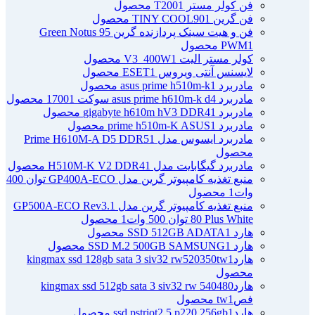
فن کولر مستر T200
1 محصول
فن گرین TINY COOL90
1 محصول
فن و هیت سینک پردازنده گرین Green Notus 95
1 محصول
PWM
کولر مستر الیت V3_400W
1 محصول
لایسنس آنتی ویروس ESET
1 محصول
مادربرد asus prime h510m-k
1 محصول
مادربرد asus prime h610m-k d4 سوکت 1700
1 محصول
مادربرد gigabyte h610m hV3 DDR4
1 محصول
مادربرد prime h510m-K ASUS
1 محصول
مادربرد ایسوس مدل Prime H610M-A D5 DDR5
1
محصول
مادربرد گیگابایت مدل H510M-K V2 DDR4
1 محصول
منبع تغذیه کامپیوتر گرین مدل GP400A-ECO توان 400
وات
1 محصول
منبع تغذیه کامپیوتر گرین مدل GP500A-ECO Rev3.1
80 Plus White توان 500 وات
1 محصول
هارد SSD 512GB ADATA
1 محصول
هارد SSD M.2 500GB SAMSUNG
1 محصول
هاردkingmax ssd 128gb sata 3 siv32 rw520350tw
1
محصول
هاردkingmax ssd 512gb sata 3 siv32 rw 540480
فصtw
1 محصول
هاردssd pstriot2.5 p220 256gb
1 محصول