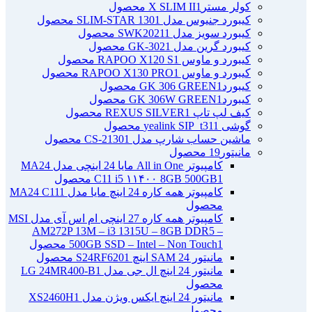
کولر مسترX SLIM II
1 محصول
کیبورد جنیوس مدل SLIM-STAR 130
1 محصول
کیبورد سویز مدل SWK2021
1 محصول
کیبورد گرین مدل GK-302
1 محصول
کیبورد و ماوس RAPOO X120 S
1 محصول
کیبورد و ماوس RAPOO X130 PRO
1 محصول
کیبوردGK 306 GREEN
1 محصول
کیبوردGK 306W GREEN
1 محصول
کیف لپ تاپ REXUS SILVER
1 محصول
گوشی yealink SIP_t31
1 محصول
ماشین حساب شارپ مدل CS-2130
1 محصول
مانیتور
19 محصول
کامپیوتر All in One مایا 24 اینچی مدل MA24
1 محصول
C11 i5 ۱۱۴۰۰ 8GB 500GB
کامپیوتر همه کاره 24 اینچ مایا مدل MA24 C11
1
محصول
کامپیوتر همه کاره 27 اینچی ام اس آی مدل MSI
AM272P 13M – i3 1315U – 8GB DDR5 –
1 محصول
500GB SSD – Intel – Non Touch
مانیتور 24 SAM اینچ S24RF620
1 محصول
مانیتور 24 اینچ ال جی مدل LG 24MR400-B
1
محصول
مانیتور 24 اینچ ایکس ویژن مدل XS2460H
1
محصول