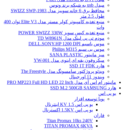
مبدل usb به شبکه برند ونوس
محافظ برق 6 خانه سوییز مدل SWIZZ SWP-1983
طول 2.5 متر
منبع تغذیه کامپیوتر کولر مستر مدل Elite V3 توان 400
وات
منبع تغذیه کیس سویز POWER SWIZZ 330W
مودم تی پی لینک مدل TD W8961N
موس باسیم DELL.SONY.HP 1200 DPI
موس بی سیم Philips M315
میز مانیتور SANA PLASTIC
میکروفون یقه ای اینوی مدل YW-001
هارد SSD 1T FDK
ویدئو پروژکتور سامسونگ مدل The Freestyle
ویندوز 11 اورجینال
مانیتور ام اس آی مدل PRO MP223 Full HD LED 22 Inch
هارد SSD M.2 500GB SAMSUNG
یو پی اس
پویا توسعه افزار
یو پی اس 1.5 KV اینترنال
یو پی اس 1.5KV اکسترنال
فاران
Titan Promax 10ks 240V
TITAN PROMAX 6KVA