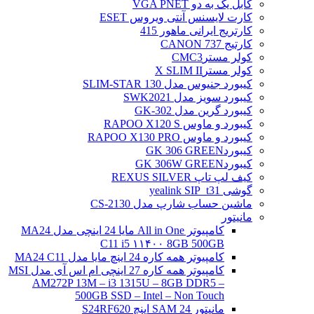
کابل یک به دو VGA PNET
کارت لایسنس آنتی ویروس ESET
کارتریج ایرانی ماهور 415
کارتیج 737 CANON
کولر مسترCMC3
کولر مسترX SLIM II
کیبورد جنیوس مدل SLIM-STAR 130
کیبورد سویز مدل SWK2021
کیبورد گرین مدل GK-302
کیبورد و ماوس RAPOO X120 S
کیبورد و ماوس RAPOO X130 PRO
کیبوردGK 306 GREEN
کیبوردGK 306W GREEN
کیف لپ تاپ REXUS SILVER
گوشی yealink SIP_t31
ماشین حساب شارپ مدل CS-2130
مانیتور
کامپیوتر All in One مایا 24 اینچی مدل MA24
C11 i5 ۱۱۴۰۰ 8GB 500GB
کامپیوتر همه کاره 24 اینچ مایا مدل MA24 C11
کامپیوتر همه کاره 27 اینچی ام اس آی مدل MSI
AM272P 13M – i3 1315U – 8GB DDR5 –
500GB SSD – Intel – Non Touch
مانیتور 24 SAM اینچ S24RF620