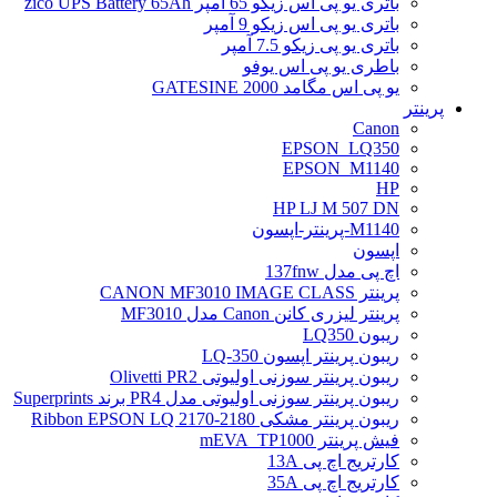
باتری یو پی اس زیکو 65 آمپر zico UPS Battery 65Ah
باتری یو پی اس زیکو 9 آمپر
باتری یو پی زیکو 7.5 آمپر
باطری یو پی اس یوفو
یو پی اس مگامد GATESINE 2000
پرینتر
Canon
EPSON_LQ350
EPSON_M1140
HP
HP LJ M 507 DN
M1140-پرینتر-اپسون
اپسون
اچ پی مدل 137fnw
پرینتر CANON MF3010 IMAGE CLASS
پرینتر لیزری کانن Canon مدل MF3010
ریبون LQ350
ریبون پرینتر اپسون LQ-350
ریبون پرینتر سوزنی اولیوتی Olivetti PR2
ریبون پرینتر سوزنی اولیوتی مدل PR4 برند Superprints
ریبون پرینتر مشکی Ribbon EPSON LQ 2170-2180
فیش پرینتر mEVA_TP1000
کارتریج اچ پی 13A
کارتریج اچ پی 35A