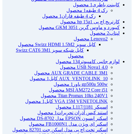
کابینت باطری
1 محصول
رک 4 طبقه
1 محصول
رک 4 طبقه فاران
1 محصول
کارتریج اچ پی hp 15a
1 محصول
کیبورد و ماوس گرین GKM 305
1 محصول
لپتاپ
2 محصول
2 محصول
Lenovo
کابل سویز Swizz HDMI 1.5M
2 محصول
کابل شبکه سویز Swizz CAT6 3M
1
محصول
لوازم جانبی کامپیوتر
134 محصول
4.0 USB Nova
1 محصول
1 محصول
AUX GRADE CABLE 3M
AUX_VENTOLINK_10 کابل
1 محصول
gp500a 500w پاور
1 محصول
1 محصول
MSI AM272 Core i5
1 محصول
Titan Promax 10ks 240V
VGA 15M VENETOLINK کابل
1 محصول
اسپیکر L117/118
1 محصول
استند کیس آذران تحریرات
1 محصول
اسکنر اپسون EPSON مدل DS-870
2 محصول
اسکنر ای ویژن مدل FB1000N
1 محصول
اسکنر تخت اچ پی مدل اسکن جت 8270
1 محصول