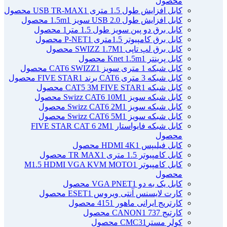
محصول
کابل افزایش طول 1.5 متری USB TR-MAX
1 محصول
کابل افزایش طول USB 2.0 سویز 1.5m
1 محصول
کابل برق دو پین سویز طول 1.5 متر
1 محصول
کابل برق کامپیوتر 1.5ﻣﺘﺮی P-NET
1 محصول
کابل برق لپ تاپی SWIZZ 1.7M
1 محصول
کابل پرینتر Knet 1.5m
1 محصول
کابل شبکه 1 متری سویز CAT6 SWIZZ
1 محصول
کابل شبکه 3 متری CAT6 برند FIVE STAR
1 محصول
کابل شبکه CAT5 3M FIVE STAR
1 محصول
کابل شبکه سویز Swizz CAT6 10M
1 محصول
کابل شبکه سویز Swizz CAT6 2M
1 محصول
کابل شبکه سویز Swizz CAT6 5M
1 محصول
کابل شبکه فایواستار FIVE STAR CAT 6 2M
1
محصول
کابل فیلیپس HDMI 4K
1 محصول
کابل کامپیوتر 1.5 متری TR MAX
1 محصول
کابل کامپیوتر M1.5 HDMI VGA KVM MOTO
1
محصول
کابل یک به دو VGA PNET
1 محصول
کارت لایسنس آنتی ویروس ESET
1 محصول
کارتریج ایرانی ماهور 415
1 محصول
کارتیج 737 CANON
1 محصول
کولر مسترCMC3
1 محصول