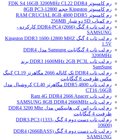
رم کامپیوتر FDK S4 16GB 3200MHz CL22 DDR4
رم کامپیوتر Kingston حجم 8GB PC3-12800
رم کامپیوتر RAM CRUCIAL 8GB 4800 DDR5
رم کمیاب SD دو شیار 256MB
رم لپ تاپ 4 گیگ DDR4-PC4 (2666) کارکرده -
SAMSUNG
رم لپ تاپ 4 گیگ Kingston DDR3 1600-12800 MHZ
1.5V
رم لپ تاپ 4 گیگابایت Samsung مدل DDR4
3200MHz
رم لپ تاپ DDR3 1600MHz 2GB PC3L برند
SamSung
رم لپ تاپ DDR4 تک کاناله 2666 مگاهرتز CL19 کینگ
مکس ظرفیت 8 گیگابایت
رم لپ تاپ DDR5 4800 مگاهرتز CL40 کروشیال مدل
CT16 /16GB
رم لپ تاپ Ram 4G DDR4 2666 Apacer
رم لپ تاپ SAMSUNG 8GB DDR4 2666MHz
رم لپ تاپ اس کی هاینیکس مدل DDR4 3200 Mhz
ظرفیت 4 گیگابایت
رم لپ تاپ دست دوم 4 گیگ DDR3-PC3 (1333-
10600)
رم لپ تاپ دست دوم 4 گیگ DDR4 (2666BASS)
SAMSUNG