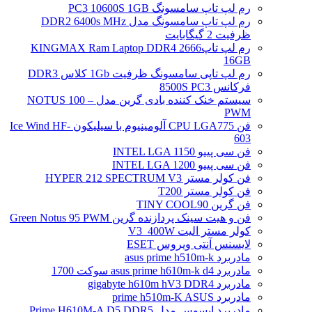
رم لپ تاپ سامسونگ PC3 10600S 1GB
رم لپ تاپ سامسونگ مدل DDR2 6400s MHz
ظرفیت 2 گیگابایت
رم لپ تاپ2666 KINGMAX Ram Laptop DDR4
16GB
رم لپ تاپی سامسونگ ظرفیت 1Gb کلاس DDR3
فرکانس 8500S PC3
سیستم خنک کننده بادی گرین مدل NOTUS 100 –
PWM
فن CPU LGA775 آلومینیوم با سیلیکون Ice Wind HF-
603
فن سی پییو INTEL LGA 1150
فن سی پییو INTEL LGA 1200
فن کولر مستر HYPER 212 SPECTRUM V3
فن کولر مستر T200
فن گرین TINY COOL90
فن و هیت سینک پردازنده گرین Green Notus 95 PWM
کولر مستر الیت V3_400W
لایسنس آنتی ویروس ESET
مادربرد asus prime h510m-k
مادربرد asus prime h610m-k d4 سوکت 1700
مادربرد gigabyte h610m hV3 DDR4
مادربرد prime h510m-K ASUS
مادربرد ایسوس مدل Prime H610M-A D5 DDR5