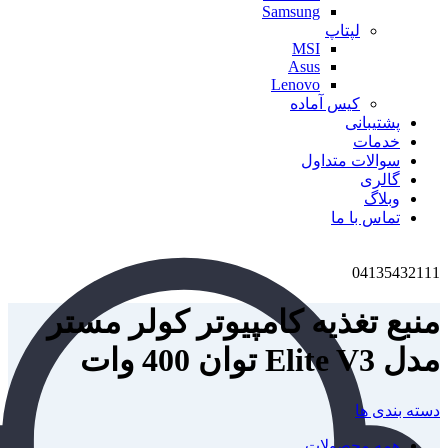
Samsung
لپتاپ
MSI
Asus
Lenovo
کیس آماده
پشتیبانی
خدمات
سوالات متداول
گالری
وبلاگ
تماس با ما
04135432111
منبع تغذیه کامپیوتر کولر مستر
مدل Elite V3 توان 400 وات
دسته بندی ها
همه
محصولات