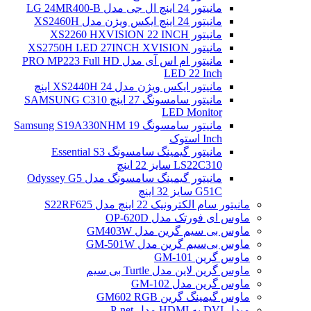
مانیتور 24 اینچ ال جی مدل LG 24MR400-B
مانیتور 24 اینچ ایکس ویژن مدل XS2460H
مانیتور XS2260 HXVISION 22 INCH
مانیتور XS2750H LED 27INCH XVISION
مانیتور ام اس آی مدل PRO MP223 Full HD
LED 22 Inch
مانیتور ایکس ویژن مدل XS2440H 24 اینچ
مانیتور سامسونگ 27 اینچ SAMSUNG C310
LED Monitor
مانیتور سامسونگ Samsung S19A330NHM 19
Inch استوک
مانیتور گیمینگ سامسونگ Essential S3
LS22C310 سایز 22 اینچ
مانیتور گیمینگ سامسونگ مدل Odyssey G5
G51C سایز 32 اینچ
مانیتور سام الکترونیک 22 اینچ مدل S22RF625
ماوس ای فورتک مدل OP-620D
ماوس بی سیم گرین مدل GM403W
ماوس بی‌سیم گرین مدل GM-501W
ماوس گرین GM-101
ماوس گرین لاین مدل Turtle بی سیم
ماوس گرین مدل GM-102
ماوس گیمینگ گرین GM602 RGB
مبدل DVI به HDMI مدل P-net