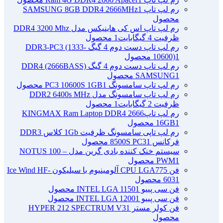
رم لپ تاپ SAMSUNG 8GB DDR4 2666MHz
1
محصول
رم لپ تاپ اس کی هاینیکس مدل DDR4 3200 Mhz
ظرفیت 4 گیگابایت
1 محصول
رم لپ تاپ دست دوم 4 گیگ DDR3-PC3 (1333-
1 محصول
10600)
رم لپ تاپ دست دوم 4 گیگ DDR4 (2666BASS)
1 محصول
SAMSUNG
رم لپ تاپ سامسونگ PC3 10600S 1GB
1 محصول
رم لپ تاپ سامسونگ مدل DDR2 6400s MHz
ظرفیت 2 گیگابایت
1 محصول
رم لپ تاپ2666 KINGMAX Ram Laptop DDR4
1 محصول
16GB
رم لپ تاپی سامسونگ ظرفیت 1Gb کلاس DDR3
فرکانس 8500S PC3
1 محصول
سیستم خنک کننده بادی گرین مدل NOTUS 100 –
1 محصول
PWM
فن CPU LGA775 آلومینیوم با سیلیکون Ice Wind HF-
1 محصول
603
فن سی پییو INTEL LGA 1150
1 محصول
فن سی پییو INTEL LGA 1200
1 محصول
فن کولر مستر HYPER 212 SPECTRUM V3
1
محصول