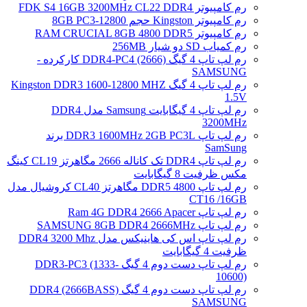
رم کامپیوتر FDK S4 16GB 3200MHz CL22 DDR4
رم کامپیوتر Kingston حجم 8GB PC3-12800
رم کامپیوتر RAM CRUCIAL 8GB 4800 DDR5
رم کمیاب SD دو شیار 256MB
رم لپ تاپ 4 گیگ DDR4-PC4 (2666) کارکرده -
SAMSUNG
رم لپ تاپ 4 گیگ Kingston DDR3 1600-12800 MHZ
1.5V
رم لپ تاپ 4 گیگابایت Samsung مدل DDR4
3200MHz
رم لپ تاپ DDR3 1600MHz 2GB PC3L برند
SamSung
رم لپ تاپ DDR4 تک کاناله 2666 مگاهرتز CL19 کینگ
مکس ظرفیت 8 گیگابایت
رم لپ تاپ DDR5 4800 مگاهرتز CL40 کروشیال مدل
CT16 /16GB
رم لپ تاپ Ram 4G DDR4 2666 Apacer
رم لپ تاپ SAMSUNG 8GB DDR4 2666MHz
رم لپ تاپ اس کی هاینیکس مدل DDR4 3200 Mhz
ظرفیت 4 گیگابایت
رم لپ تاپ دست دوم 4 گیگ DDR3-PC3 (1333-
10600)
رم لپ تاپ دست دوم 4 گیگ DDR4 (2666BASS)
SAMSUNG