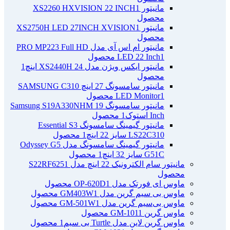
مانیتور XS2260 HXVISION 22 INCH
1
محصول
مانیتور XS2750H LED 27INCH XVISION
1
محصول
مانیتور ام اس آی مدل PRO MP223 Full HD
1 محصول
LED 22 Inch
مانیتور ایکس ویژن مدل XS2440H 24 اینچ
1
محصول
مانیتور سامسونگ 27 اینچ SAMSUNG C310
1 محصول
LED Monitor
مانیتور سامسونگ Samsung S19A330NHM 19
Inch استوک
1 محصول
مانیتور گیمینگ سامسونگ Essential S3
LS22C310 سایز 22 اینچ
1 محصول
مانیتور گیمینگ سامسونگ مدل Odyssey G5
G51C سایز 32 اینچ
1 محصول
مانیتور سام الکترونیک 22 اینچ مدل S22RF625
1
محصول
ماوس ای فورتک مدل OP-620D
1 محصول
ماوس بی سیم گرین مدل GM403W
1 محصول
ماوس بی‌سیم گرین مدل GM-501W
1 محصول
ماوس گرین GM-101
1 محصول
ماوس گرین لاین مدل Turtle بی سیم
1 محصول