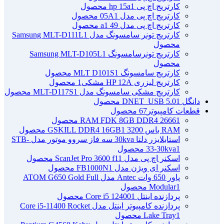
کارتریج اچ پی hp 15a
1 محصول
کارتریج اچ پی مدل 05A
1 محصول
کارتریج اچ پی مدل 49 a
1 محصول
کارتریج تونر سامسونگ مدل Samsung MLT-D111L
1
محصول
کارتریج تونرسامسونگ Samsung MLT-D105L
1
محصول
کارتریج سامسونگ MLT D101S
1 محصول
کارتریج لیزری HP 12A مشکی
1 محصول
کارتریج مشکی سامسونگ مدل MLT-D117S
1 محصول
دانگل DNET_USB 5.0
1 محصول
قطعات کامپیوتر
67 محصول
1 محصول
RAM FDK 8GB DDR4 2666
RAM باس 3200 GSKILL DDR4 16GB
1 محصول
استابلایزر دلتا 30kva سه فاز سروو موتور مدل STB-
1 محصول
33-30kva
اسکنر اچ پی مدل ScanJet Pro 3600 f1
1 محصول
اسکنر ای ویژن مدل FB1000N
1 محصول
پاور 650 وات Antec مدل ATOM G650 Gold Full
1 محصول
Modular
پردازنده اینتل Core i5 12400
1 محصول
پردازنده کامپیوتر اینتل مدل Core i5-11400 Rocket
1 محصول
Lake Tray