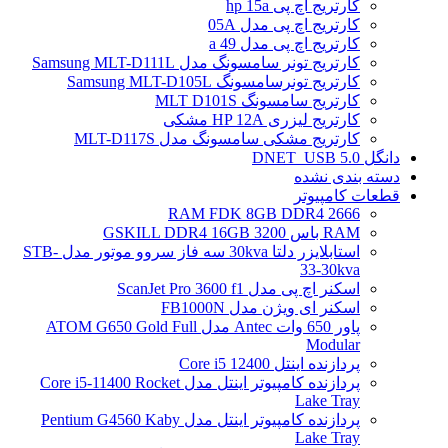
کارتریج اچ پی hp 15a
کارتریج اچ پی مدل 05A
کارتریج اچ پی مدل 49 a
کارتریج تونر سامسونگ مدل Samsung MLT-D111L
کارتریج تونرسامسونگ Samsung MLT-D105L
کارتریج سامسونگ MLT D101S
کارتریج لیزری HP 12A مشکی
کارتریج مشکی سامسونگ مدل MLT-D117S
دانگل DNET_USB 5.0
دسته بندی نشده
قطعات کامپیوتر
RAM FDK 8GB DDR4 2666
RAM باس 3200 GSKILL DDR4 16GB
استابلایزر دلتا 30kva سه فاز سروو موتور مدل STB-
33-30kva
اسکنر اچ پی مدل ScanJet Pro 3600 f1
اسکنر ای ویژن مدل FB1000N
پاور 650 وات Antec مدل ATOM G650 Gold Full
Modular
پردازنده اینتل Core i5 12400
پردازنده کامپیوتر اینتل مدل Core i5-11400 Rocket
Lake Tray
پردازنده کامپیوتر اینتل مدل Pentium G4560 Kaby
Lake Tray