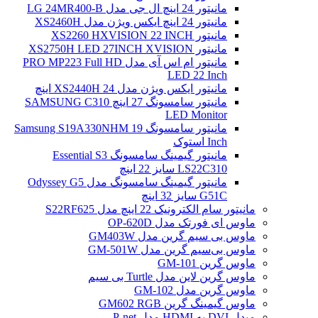
مانیتور 24 اینچ ال جی مدل LG 24MR400-B
مانیتور 24 اینچ ایکس ویژن مدل XS2460H
مانیتور XS2260 HXVISION 22 INCH
مانیتور XS2750H LED 27INCH XVISION
مانیتور ام اس آی مدل PRO MP223 Full HD
LED 22 Inch
مانیتور ایکس ویژن مدل XS2440H 24 اینچ
مانیتور سامسونگ 27 اینچ SAMSUNG C310
LED Monitor
مانیتور سامسونگ Samsung S19A330NHM 19
Inch استوک
مانیتور گیمینگ سامسونگ Essential S3
LS22C310 سایز 22 اینچ
مانیتور گیمینگ سامسونگ مدل Odyssey G5
G51C سایز 32 اینچ
مانیتور سام الکترونیک 22 اینچ مدل S22RF625
ماوس ای فورتک مدل OP-620D
ماوس بی سیم گرین مدل GM403W
ماوس بی‌سیم گرین مدل GM-501W
ماوس گرین GM-101
ماوس گرین لاین مدل Turtle بی سیم
ماوس گرین مدل GM-102
ماوس گیمینگ گرین GM602 RGB
مبدل DVI به HDMI مدل P-net