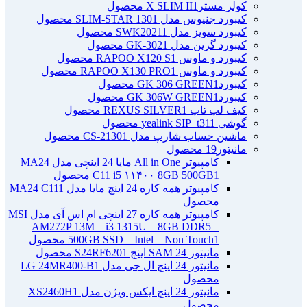
کولر مسترX SLIM II
1 محصول
کیبورد جنیوس مدل SLIM-STAR 130
1 محصول
کیبورد سویز مدل SWK2021
1 محصول
کیبورد گرین مدل GK-302
1 محصول
کیبورد و ماوس RAPOO X120 S
1 محصول
کیبورد و ماوس RAPOO X130 PRO
1 محصول
کیبوردGK 306 GREEN
1 محصول
کیبوردGK 306W GREEN
1 محصول
کیف لپ تاپ REXUS SILVER
1 محصول
گوشی yealink SIP_t31
1 محصول
ماشین حساب شارپ مدل CS-2130
1 محصول
مانیتور
19 محصول
کامپیوتر All in One مایا 24 اینچی مدل MA24
1 محصول
C11 i5 ۱۱۴۰۰ 8GB 500GB
کامپیوتر همه کاره 24 اینچ مایا مدل MA24 C11
1
محصول
کامپیوتر همه کاره 27 اینچی ام اس آی مدل MSI
AM272P 13M – i3 1315U – 8GB DDR5 –
1 محصول
500GB SSD – Intel – Non Touch
مانیتور 24 SAM اینچ S24RF620
1 محصول
مانیتور 24 اینچ ال جی مدل LG 24MR400-B
1
محصول
مانیتور 24 اینچ ایکس ویژن مدل XS2460H
1
محصول