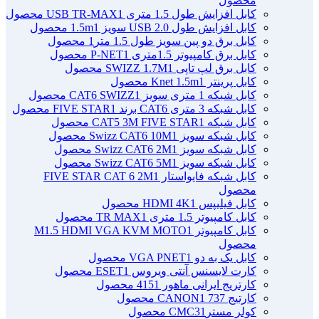
محصول
کابل افزایش طول 1.5 متری USB TR-MAX
1 محصول
کابل افزایش طول USB 2.0 سویز 1.5m
1 محصول
کابل برق دو پین سویز طول 1.5 متر
1 محصول
کابل برق کامپیوتر 1.5ﻣﺘﺮی P-NET
1 محصول
کابل برق لپ تاپی SWIZZ 1.7M
1 محصول
کابل پرینتر Knet 1.5m
1 محصول
کابل شبکه 1 متری سویز CAT6 SWIZZ
1 محصول
کابل شبکه 3 متری CAT6 برند FIVE STAR
1 محصول
کابل شبکه CAT5 3M FIVE STAR
1 محصول
کابل شبکه سویز Swizz CAT6 10M
1 محصول
کابل شبکه سویز Swizz CAT6 2M
1 محصول
کابل شبکه سویز Swizz CAT6 5M
1 محصول
کابل شبکه فایواستار FIVE STAR CAT 6 2M
1
محصول
کابل فیلیپس HDMI 4K
1 محصول
کابل کامپیوتر 1.5 متری TR MAX
1 محصول
کابل کامپیوتر M1.5 HDMI VGA KVM MOTO
1
محصول
کابل یک به دو VGA PNET
1 محصول
کارت لایسنس آنتی ویروس ESET
1 محصول
کارتریج ایرانی ماهور 415
1 محصول
کارتیج 737 CANON
1 محصول
کولر مسترCMC3
1 محصول