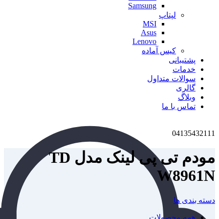
Samsung
لپتاپ
MSI
Asus
Lenovo
کیس آماده
پشتیبانی
خدمات
سوالات متداول
گالری
وبلاگ
تماس با ما
04135432111
مودم تی پی لینک مدل TD
W8961N
دسته بندی ها
همه
محصولات