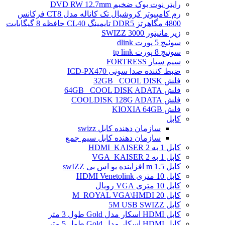
رایتر نوت بوک ضخیم DVD RW 12.7mm
رم کامپیوتر کروشیال تک کاناله مدل CT8 فرکانس
4800 مگاهرتز DDR5 تایمینگ CL40 حافظه 8 گیگابایت
زیر مانیتور SWIZZ 3000
سوئیچ 5 پورت dlink
سوئیچ 8 پورت tp link
سیم سیار FORTRESS
ضبط کننده صدا سونی ICD-PX470
فلش 32GB _COOL DISK
فلش 64GB _COOL DISK ADATA
فلش COOLDISK 128G ADATA
فلش KIOXIA 64GB
کابل
سازمان دهنده کابل swizz
سازمان دهنده کابل سیم جمع
کابل 1 به 2 HDMI_KAISER
کابل 1 به 2 VGA_KAISER
کابل 1.5 m افزاینده یو اس بی swIZZ
کابل 10 متری HDMI Venetolink
کابل 10 متری VGA رویال
کابل 20 M_ROYAL VGA\HMDI
کابل 5M USB SWIZZ
کابل HDMI اسکار مدل Gold طول 3 متر
کابل HDMI اسکار مدل Gold طول 5 متر