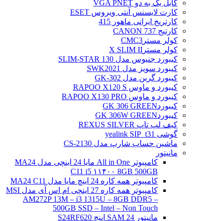
کابل یک به دو VGA PNET
کارت لایسنس آنتی ویروس ESET
کارتریج ایرانی ماهور 415
کارتیج 737 CANON
کولر مسترCMC3
کولر مسترX SLIM II
کیبورد جنیوس مدل SLIM-STAR 130
کیبورد سویز مدل SWK2021
کیبورد گرین مدل GK-302
کیبورد و ماوس RAPOO X120 S
کیبورد و ماوس RAPOO X130 PRO
کیبوردGK 306 GREEN
کیبوردGK 306W GREEN
کیف لپ تاپ REXUS SILVER
گوشی yealink SIP_t31
ماشین حساب شارپ مدل CS-2130
مانیتور
کامپیوتر All in One مایا 24 اینچی مدل MA24
C11 i5 ۱۱۴۰۰ 8GB 500GB
کامپیوتر همه کاره 24 اینچ مایا مدل MA24 C11
کامپیوتر همه کاره 27 اینچی ام اس آی مدل MSI
AM272P 13M – i3 1315U – 8GB DDR5 –
500GB SSD – Intel – Non Touch
مانیتور 24 SAM اینچ S24RF620