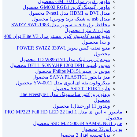
ماوس گرین مدل GM-102
1 محصول
ماوس گیمینگ گرین GM602 RGB
1 محصول
مبدل DVI به HDMI مدل P-net
1 محصول
مبدل usb به شبکه برند ونوس
1 محصول
محافظ برق 6 خانه سوییز مدل SWIZZ SWP-1983
طول 2.5 متر
1 محصول
منبع تغذیه کامپیوتر کولر مستر مدل Elite V3 توان 400
وات
1 محصول
منبع تغذیه کیس سویز POWER SWIZZ 330W
1
محصول
مودم تی پی لینک مدل TD W8961N
1 محصول
موس باسیم DELL.SONY.HP 1200 DPI
1 محصول
موس بی سیم Philips M315
1 محصول
میز مانیتور SANA PLASTIC
1 محصول
میکروفون یقه ای اینوی مدل YW-001
1 محصول
هارد SSD 1T FDK
1 محصول
ویدئو پروژکتور سامسونگ مدل The Freestyle
1
محصول
ویندوز 11 اورجینال
1 محصول
مانیتور ام اس آی مدل PRO MP223 Full HD LED 22 Inch
1
محصول
هارد SSD M.2 500GB SAMSUNG
1 محصول
یو پی اس
22 محصول
پویا توسعه افزار
2 محصول