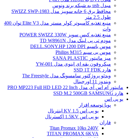
مبدل usb به شبکه برند ونوس
محافظ برق 6 خانه سوییز مدل SWIZZ SWP-1983
طول 2.5 متر
منبع تغذیه کامپیوتر کولر مستر مدل Elite V3 توان 400
وات
منبع تغذیه کیس سویز POWER SWIZZ 330W
مودم تی پی لینک مدل TD W8961N
موس باسیم DELL.SONY.HP 1200 DPI
موس بی سیم Philips M315
میز مانیتور SANA PLASTIC
میکروفون یقه ای اینوی مدل YW-001
هارد SSD 1T FDK
ویدئو پروژکتور سامسونگ مدل The Freestyle
ویندوز 11 اورجینال
مانیتور ام اس آی مدل PRO MP223 Full HD LED 22 Inch
هارد SSD M.2 500GB SAMSUNG
یو پی اس
پویا توسعه افزار
یو پی اس 1.5 KV اینترنال
یو پی اس 1.5KV اکسترنال
فاران
Titan Promax 10ks 240V
TITAN PROMAX 6KVA