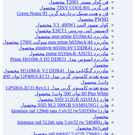
فن کولر مستر T200
1 محصول
فن گرین TINY COOL90
1 محصول
فن و هیت سینک پردازنده گرین Green Notus 95
1 محصول
PWM
کولر مستر الیت V3_400W
1 محصول
لایسنس آنتی ویروس ESET
1 محصول
مادربرد asus prime h510m-k
1 محصول
مادربرد asus prime h610m-k d4 سوکت 1700
1 محصول
مادربرد gigabyte h610m hV3 DDR4
1 محصول
مادربرد prime h510m-K ASUS
1 محصول
مادربرد ایسوس مدل Prime H610M-A D5 DDR5
1
محصول
مادربرد گیگابایت مدل H510M-K V2 DDR4
1 محصول
منبع تغذیه کامپیوتر گرین مدل GP400A-ECO توان 400
وات
1 محصول
منبع تغذیه کامپیوتر گرین مدل GP500A-ECO Rev3.1
80 Plus White توان 500 وات
1 محصول
هارد SSD 512GB ADATA
1 محصول
هارد SSD M.2 500GB SAMSUNG
1 محصول
هاردkingmax ssd 128gb sata 3 siv32 rw520350tw
1
محصول
هاردkingmax ssd 512gb sata 3 siv32 rw 540480
فصtw
1 محصول
هاردssd pstriot2.5 p220 256gb
1 محصول