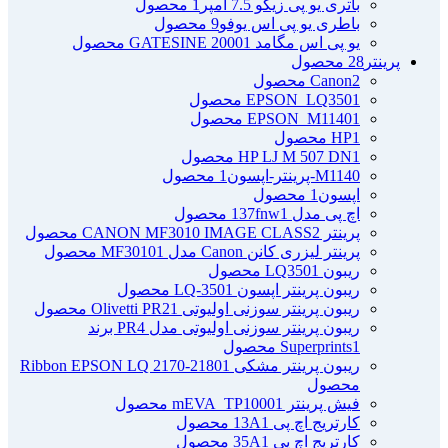
باتری یو پی زیکو 7.5 آمپر
1 محصول
باطری یو پی اس یوفو
9 محصول
یو پی اس مگامد GATESINE 2000
1 محصول
پرینتر
28 محصول
2 محصول
Canon
1 محصول
EPSON_LQ350
1 محصول
EPSON_M1140
1 محصول
HP
1 محصول
HP LJ M 507 DN
M1140-پرینتر-اپسون
1 محصول
اپسون
1 محصول
اچ پی مدل 137fnw
1 محصول
پرینتر CANON MF3010 IMAGE CLASS
2 محصول
پرینتر لیزری کانن Canon مدل MF3010
1 محصول
ریبون LQ350
1 محصول
ریبون پرینتر اپسون LQ-350
1 محصول
ریبون پرینتر سوزنی اولیوتی Olivetti PR2
1 محصول
ریبون پرینتر سوزنی اولیوتی مدل PR4 برند
1 محصول
Superprints
ریبون پرینتر مشکی Ribbon EPSON LQ 2170-2180
1
محصول
فیش پرینتر mEVA_TP1000
1 محصول
کارتریج اچ پی 13A
1 محصول
کارتریج اچ پی 35A
1 محصول