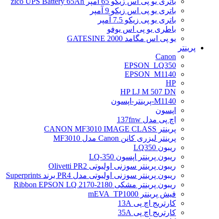
باتری یو پی اس زیکو 65 آمپر zico UPS Battery 65Ah
باتری یو پی اس زیکو 9 آمپر
باتری یو پی زیکو 7.5 آمپر
باطری یو پی اس یوفو
یو پی اس مگامد GATESINE 2000
پرینتر
Canon
EPSON_LQ350
EPSON_M1140
HP
HP LJ M 507 DN
M1140-پرینتر-اپسون
اپسون
اچ پی مدل 137fnw
پرینتر CANON MF3010 IMAGE CLASS
پرینتر لیزری کانن Canon مدل MF3010
ریبون LQ350
ریبون پرینتر اپسون LQ-350
ریبون پرینتر سوزنی اولیوتی Olivetti PR2
ریبون پرینتر سوزنی اولیوتی مدل PR4 برند Superprints
ریبون پرینتر مشکی Ribbon EPSON LQ 2170-2180
فیش پرینتر mEVA_TP1000
کارتریج اچ پی 13A
کارتریج اچ پی 35A