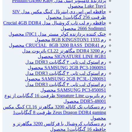
پردازنده کامپیوتر اینتل مدل Pentium G4560 Kaby
1 محصول
Lake Tray
حافظه اس اس دی اینترنال کینگ مکس مدل SIV
ظرفیت 256 گیگابایت
1 محصول
حافظه رم لپ تاپ کروشیال مدل Crucial 4GB DDR4
1 محصول
2666 Sodimm
خنک کننده پردازنده کولر مستر مدل i70C
1 محصول
رم 1333 8GB KINGSTON
1 محصول
رم CRUCIAL_8GB 3200 BASS_DDR4
1 محصول
رم DDR4 3200 مگاهرتز CL22 پاتریوت مدل
1 محصول
SIGNATURE LINE 8GB
رم استوک لپ تاپی ۲ گیگابایت DDR3 مدل
1 محصول
SAMSUNG 2GB PC3-10600S
رم استوک لپ تاپی ۲ گیگابایت DDR3 مدل
1 محصول
SAMSUNG 2GB PC3L-12800S
رم استوک لپ تاپی ۲ گیگابایت DDR3 مدل
1 محصول
SAMSUNG PC3-8500S
رم پاتریوت Signature Line ظرفیت 16 گیگابایت از نوع
1 محصول
DDR5-4800
رم دسکتاپ تک کاناله 3200 مگاهرتز CL16 کینگ مکس
Zeus Dragon DDR4 gaming ظرفیت 8 گیگابایت
1
محصول
رم دسکتاپ کروشیال با فرکانس 3200 مگاهرتز و
حافظه 16 گیگابایت
1 محصول