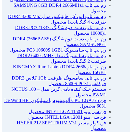
رم لپ تاپ SAMSUNG 8GB DDR4 2666MHz
1
محصول
رم لپ تاپ اس کی هاینیکس مدل DDR4 3200 Mhz
ظرفیت 4 گیگابایت
1 محصول
رم لپ تاپ دست دوم 4 گیگ DDR3-PC3 (1333-
1 محصول
10600)
رم لپ تاپ دست دوم 4 گیگ DDR4 (2666BASS)
1 محصول
SAMSUNG
رم لپ تاپ سامسونگ PC3 10600S 1GB
1 محصول
رم لپ تاپ سامسونگ مدل DDR2 6400s MHz
ظرفیت 2 گیگابایت
1 محصول
رم لپ تاپ2666 KINGMAX Ram Laptop DDR4
1 محصول
16GB
رم لپ تاپی سامسونگ ظرفیت 1Gb کلاس DDR3
فرکانس 8500S PC3
1 محصول
سیستم خنک کننده بادی گرین مدل NOTUS 100 –
1 محصول
PWM
فن CPU LGA775 آلومینیوم با سیلیکون Ice Wind HF-
1 محصول
603
فن سی پییو INTEL LGA 1150
1 محصول
فن سی پییو INTEL LGA 1200
1 محصول
فن کولر مستر HYPER 212 SPECTRUM V3
1
محصول