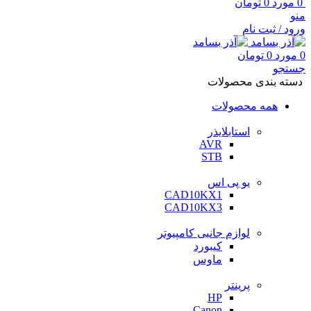
0
مورد
0
تومان
منو
ورود / ثبت نام
0
مورد
0
تومان
جستجو
دسته بندی محصولات
همه محصولات
استابلایذر
AVR
STB
یو پی اس
CAD10KX1
CAD10KX3
لوازم جانبی کامپیوتر
کیبورد
ماوس
پرینتر
HP
Canon