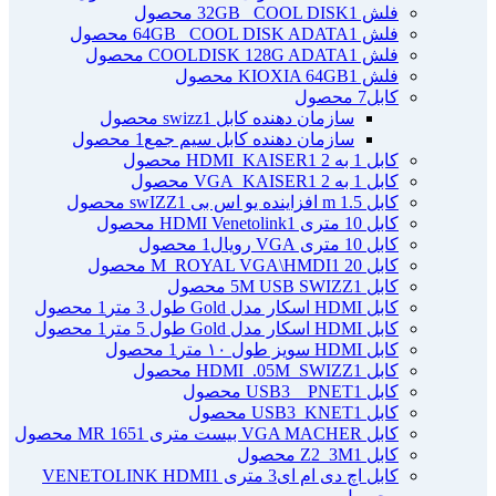
فلش 32GB _COOL DISK
1 محصول
فلش 64GB _COOL DISK ADATA
1 محصول
فلش COOLDISK 128G ADATA
1 محصول
فلش KIOXIA 64GB
1 محصول
کابل
7 محصول
سازمان دهنده کابل swizz
1 محصول
سازمان دهنده کابل سیم جمع
1 محصول
کابل 1 به 2 HDMI_KAISER
1 محصول
کابل 1 به 2 VGA_KAISER
1 محصول
کابل 1.5 m افزاینده یو اس بی swIZZ
1 محصول
کابل 10 متری HDMI Venetolink
1 محصول
کابل 10 متری VGA رویال
1 محصول
کابل 20 M_ROYAL VGA\HMDI
1 محصول
کابل 5M USB SWIZZ
1 محصول
کابل HDMI اسکار مدل Gold طول 3 متر
1 محصول
کابل HDMI اسکار مدل Gold طول 5 متر
1 محصول
کابل HDMI سویز طول ۱۰ متر
1 محصول
کابل HDMI_.05M_SWIZZ
1 محصول
کابل USB3 _ PNET
1 محصول
کابل USB3_KNET
1 محصول
کابل VGA MACHER بیست متری MR 165
1 محصول
کابل Z2_3M
1 محصول
کابل اچ دی ام ای3 متری VENETOLINK HDMI
1