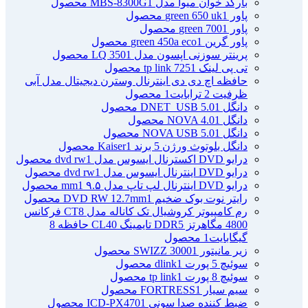
بارکد خوان میوا مدل MBS-8300G
1 محصول
پاور green 650 uk
1 محصول
پاور green 700
1 محصول
پاور گرین green 450a eco
1 محصول
پرینتر سوزنی اپسون مدل LQ 350
1 محصول
تی پی لینک tp link 725
1 محصول
حافظه اچ دی دی اینترنال وسترن دیجیتال مدل آبی
ظرفیت 2 ترابایت
1 محصول
دانگل DNET_USB 5.0
1 محصول
دانگل NOVA 4.0
1 محصول
دانگل NOVA USB 5.0
1 محصول
دانگل بلوتوث ورژن 5 برند Kaiser
1 محصول
درایو DVD اکسترنال ایسوس مدل dvd rw
1 محصول
درایو DVD اینترنال ایسوس مدل dvd rw
1 محصول
درایو DVD اینترنال لپ تاپ مدل ۹.۵ mm
1 محصول
رایتر نوت بوک ضخیم DVD RW 12.7mm
1 محصول
رم کامپیوتر کروشیال تک کاناله مدل CT8 فرکانس
4800 مگاهرتز DDR5 تایمینگ CL40 حافظه 8
گیگابایت
1 محصول
زیر مانیتور SWIZZ 3000
1 محصول
سوئیچ 5 پورت dlink
1 محصول
سوئیچ 8 پورت tp link
1 محصول
سیم سیار FORTRESS
1 محصول
ضبط کننده صدا سونی ICD-PX470
1 محصول