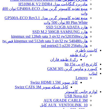
مادربرد گیگابایت مدل H510M-K V2 DDR4
منبع تغذیه کامپیوتر گرین مدل GP400A-ECO توان 400
وات
منبع تغذیه کامپیوتر گرین مدل GP500A-ECO Rev3.1
80 Plus White توان 500 وات
هارد SSD 512GB ADATA
هارد SSD M.2 500GB SAMSUNG
هاردkingmax ssd 128gb sata 3 siv32 rw520350tw
هاردkingmax ssd 512gb sata 3 siv32 rw 540480 فصtw
هاردssd pstriot2.5 p220 256gb
کابینت باطری
رک 4 طبقه
رک 4 طبقه فاران
کارتریج اچ پی hp 15a
کیبورد و ماوس گرین GKM 305
لپتاپ
Lenovo
کابل سویز Swizz HDMI 1.5M
کابل شبکه سویز Swizz CAT6 3M
لوازم جانبی کامپیوتر
4.0 USB Nova
AUX GRADE CABLE 3M
AUX_VENTOLINK_10 کابل