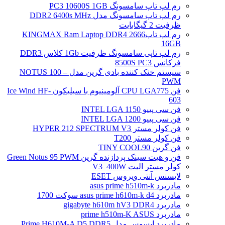
رم لپ تاپ سامسونگ PC3 10600S 1GB
رم لپ تاپ سامسونگ مدل DDR2 6400s MHz
ظرفیت 2 گیگابایت
رم لپ تاپ2666 KINGMAX Ram Laptop DDR4
16GB
رم لپ تاپی سامسونگ ظرفیت 1Gb کلاس DDR3
فرکانس 8500S PC3
سیستم خنک کننده بادی گرین مدل NOTUS 100 –
PWM
فن CPU LGA775 آلومینیوم با سیلیکون Ice Wind HF-
603
فن سی پییو INTEL LGA 1150
فن سی پییو INTEL LGA 1200
فن کولر مستر HYPER 212 SPECTRUM V3
فن کولر مستر T200
فن گرین TINY COOL90
فن و هیت سینک پردازنده گرین Green Notus 95 PWM
کولر مستر الیت V3_400W
لایسنس آنتی ویروس ESET
مادربرد asus prime h510m-k
مادربرد asus prime h610m-k d4 سوکت 1700
مادربرد gigabyte h610m hV3 DDR4
مادربرد prime h510m-K ASUS
مادربرد ایسوس مدل Prime H610M-A D5 DDR5