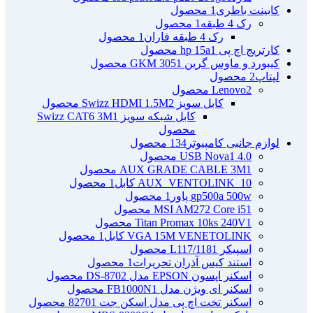
کابینت باطری
1 محصول
رک 4 طبقه
1 محصول
رک 4 طبقه فاران
1 محصول
کارتریج اچ پی hp 15a
1 محصول
کیبورد و ماوس گرین GKM 305
1 محصول
لپتاپ
2 محصول
2 محصول
Lenovo
کابل سویز Swizz HDMI 1.5M
2 محصول
کابل شبکه سویز Swizz CAT6 3M
1
محصول
لوازم جانبی کامپیوتر
134 محصول
4.0 USB Nova
1 محصول
1 محصول
AUX GRADE CABLE 3M
AUX_VENTOLINK_10 کابل
1 محصول
gp500a 500w پاور
1 محصول
1 محصول
MSI AM272 Core i5
1 محصول
Titan Promax 10ks 240V
VGA 15M VENETOLINK کابل
1 محصول
اسپیکر L117/118
1 محصول
استند کیس آذران تحریرات
1 محصول
اسکنر اپسون EPSON مدل DS-870
2 محصول
اسکنر ای ویژن مدل FB1000N
1 محصول
اسکنر تخت اچ پی مدل اسکن جت 8270
1 محصول