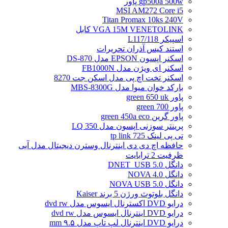
gp500a 500w پاور
MSI AM272 Core i5
Titan Promax 10ks 240V
VGA 15M VENETOLINK کابل
اسپیکر L117/118
استند کیس آذران تحریرات
اسکنر اپسون EPSON مدل DS-870
اسکنر ای ویژن مدل FB1000N
اسکنر تخت اچ پی مدل اسکن جت 8270
بارکد خوان میوا مدل MBS-8300G
پاور green 650 uk
پاور green 700
پاور گرین green 450a eco
پرینتر سوزنی اپسون مدل LQ 350
تی پی لینک tp link 725
حافظه اچ دی دی اینترنال وسترن دیجیتال مدل آبی
ظرفیت 2 ترابایت
دانگل DNET_USB 5.0
دانگل NOVA 4.0
دانگل NOVA USB 5.0
دانگل بلوتوث ورژن 5 برند Kaiser
درایو DVD اکسترنال ایسوس مدل dvd rw
درایو DVD اینترنال ایسوس مدل dvd rw
درایو DVD اینترنال لپ تاپ مدل ۹.۵ mm