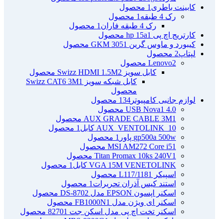
کابینت باطری
1 محصول
رک 4 طبقه
1 محصول
رک 4 طبقه فاران
1 محصول
کارتریج اچ پی hp 15a
1 محصول
کیبورد و ماوس گرین GKM 305
1 محصول
لپتاپ
2 محصول
2 محصول
Lenovo
کابل سویز Swizz HDMI 1.5M
2 محصول
کابل شبکه سویز Swizz CAT6 3M
1
محصول
لوازم جانبی کامپیوتر
134 محصول
4.0 USB Nova
1 محصول
1 محصول
AUX GRADE CABLE 3M
AUX_VENTOLINK_10 کابل
1 محصول
gp500a 500w پاور
1 محصول
1 محصول
MSI AM272 Core i5
1 محصول
Titan Promax 10ks 240V
VGA 15M VENETOLINK کابل
1 محصول
اسپیکر L117/118
1 محصول
استند کیس آذران تحریرات
1 محصول
اسکنر اپسون EPSON مدل DS-870
2 محصول
اسکنر ای ویژن مدل FB1000N
1 محصول
اسکنر تخت اچ پی مدل اسکن جت 8270
1 محصول