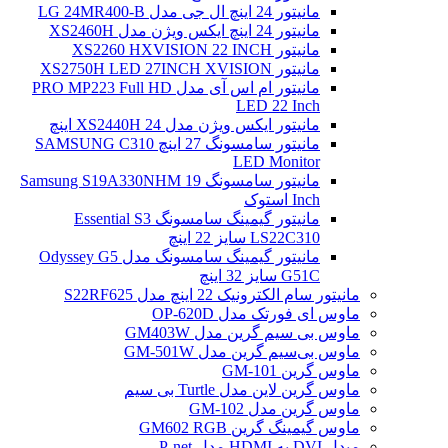
مانیتور 24 اینچ ال جی مدل LG 24MR400-B
مانیتور 24 اینچ ایکس ویژن مدل XS2460H
مانیتور XS2260 HXVISION 22 INCH
مانیتور XS2750H LED 27INCH XVISION
مانیتور ام اس آی مدل PRO MP223 Full HD
LED 22 Inch
مانیتور ایکس ویژن مدل XS2440H 24 اینچ
مانیتور سامسونگ 27 اینچ SAMSUNG C310
LED Monitor
مانیتور سامسونگ Samsung S19A330NHM 19
Inch استوک
مانیتور گیمینگ سامسونگ Essential S3
LS22C310 سایز 22 اینچ
مانیتور گیمینگ سامسونگ مدل Odyssey G5
G51C سایز 32 اینچ
مانیتور سام الکترونیک 22 اینچ مدل S22RF625
ماوس ای فورتک مدل OP-620D
ماوس بی سیم گرین مدل GM403W
ماوس بی‌سیم گرین مدل GM-501W
ماوس گرین GM-101
ماوس گرین لاین مدل Turtle بی سیم
ماوس گرین مدل GM-102
ماوس گیمینگ گرین GM602 RGB
مبدل DVI به HDMI مدل P-net