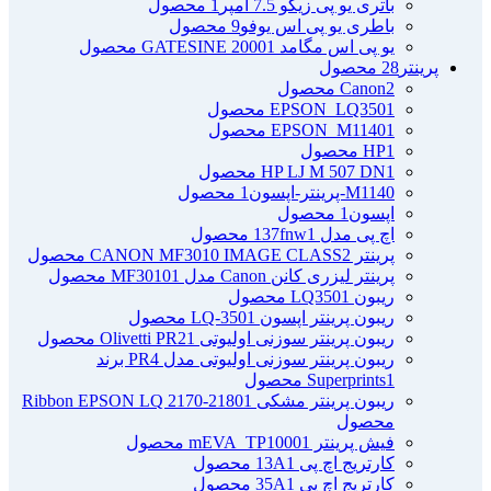
باتری یو پی زیکو 7.5 آمپر
1 محصول
باطری یو پی اس یوفو
9 محصول
یو پی اس مگامد GATESINE 2000
1 محصول
پرینتر
28 محصول
2 محصول
Canon
1 محصول
EPSON_LQ350
1 محصول
EPSON_M1140
1 محصول
HP
1 محصول
HP LJ M 507 DN
M1140-پرینتر-اپسون
1 محصول
اپسون
1 محصول
اچ پی مدل 137fnw
1 محصول
پرینتر CANON MF3010 IMAGE CLASS
2 محصول
پرینتر لیزری کانن Canon مدل MF3010
1 محصول
ریبون LQ350
1 محصول
ریبون پرینتر اپسون LQ-350
1 محصول
ریبون پرینتر سوزنی اولیوتی Olivetti PR2
1 محصول
ریبون پرینتر سوزنی اولیوتی مدل PR4 برند
1 محصول
Superprints
ریبون پرینتر مشکی Ribbon EPSON LQ 2170-2180
1
محصول
فیش پرینتر mEVA_TP1000
1 محصول
کارتریج اچ پی 13A
1 محصول
کارتریج اچ پی 35A
1 محصول