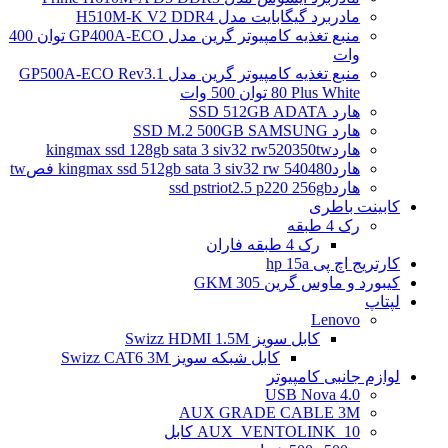
مادربرد گیگابایت مدل H510M-K V2 DDR4
منبع تغذیه کامپیوتر گرین مدل GP400A-ECO توان 400
وات
منبع تغذیه کامپیوتر گرین مدل GP500A-ECO Rev3.1
80 Plus White توان 500 وات
هارد SSD 512GB ADATA
هارد SSD M.2 500GB SAMSUNG
هاردkingmax ssd 128gb sata 3 siv32 rw520350tw
هاردkingmax ssd 512gb sata 3 siv32 rw 540480 فصtw
هاردssd pstriot2.5 p220 256gb
کابینت باطری
رک 4 طبقه
رک 4 طبقه فاران
کارتریج اچ پی hp 15a
کیبورد و ماوس گرین GKM 305
لپتاپ
Lenovo
کابل سویز Swizz HDMI 1.5M
کابل شبکه سویز Swizz CAT6 3M
لوازم جانبی کامپیوتر
4.0 USB Nova
AUX GRADE CABLE 3M
AUX_VENTOLINK_10 کابل