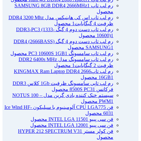
رم لپ تاپ SAMSUNG 8GB DDR4 2666MHz
1
محصول
رم لپ تاپ اس کی هاینیکس مدل DDR4 3200 Mhz
ظرفیت 4 گیگابایت
1 محصول
رم لپ تاپ دست دوم 4 گیگ DDR3-PC3 (1333-
1 محصول
10600)
رم لپ تاپ دست دوم 4 گیگ DDR4 (2666BASS)
1 محصول
SAMSUNG
رم لپ تاپ سامسونگ PC3 10600S 1GB
1 محصول
رم لپ تاپ سامسونگ مدل DDR2 6400s MHz
ظرفیت 2 گیگابایت
1 محصول
رم لپ تاپ2666 KINGMAX Ram Laptop DDR4
1 محصول
16GB
رم لپ تاپی سامسونگ ظرفیت 1Gb کلاس DDR3
فرکانس 8500S PC3
1 محصول
سیستم خنک کننده بادی گرین مدل NOTUS 100 –
1 محصول
PWM
فن CPU LGA775 آلومینیوم با سیلیکون Ice Wind HF-
1 محصول
603
فن سی پییو INTEL LGA 1150
1 محصول
فن سی پییو INTEL LGA 1200
1 محصول
فن کولر مستر HYPER 212 SPECTRUM V3
1
محصول