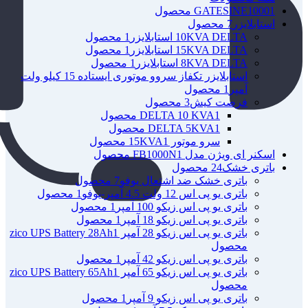
1 محصول
GATESINE1000
استابلایزر
7 محصول
10KVA DELTA استابلایزر
1 محصول
15KVA DELTA استابلایزر
1 محصول
8KVA DELTA استابلایزر
1 محصول
استابلایزر تکفاز سروو موتوری ایستاده 15 کیلو ولت
آمپر
1 محصول
فرصت کیش
3 محصول
1 محصول
DELTA 10 KVA
1 محصول
DELTA 5KVA
سرو موتور 15KVA
1 محصول
اسکنر ای ویژن مدل FB1000N
1 محصول
باتری خشک
24 محصول
باتری خشک ضد اشتعال یوفو
7 محصول
باتری یو پی اس 12 ولت 4.5 آمپر-یوفو
1 محصول
باتری یو پی اس زیکو 100 آمپر
1 محصول
باتری یو پی اس زیکو 18 آمپر
1 محصول
باتری یو پی اس زیکو 28 آمپر zico UPS Battery 28Ah
1
محصول
باتری یو پی اس زیکو 42 آمپر
1 محصول
باتری یو پی اس زیکو 65 آمپر zico UPS Battery 65Ah
1
محصول
باتری یو پی اس زیکو 9 آمپر
1 محصول