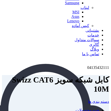
Samsung
لپتاپ
MSI
Asus
Lenovo
کیس آماده
پشتیبانی
خدمات
سوالات متداول
گالری
وبلاگ
تماس با ما
04135432111
کابل شبکه سویز Swizz CAT6
10M
دسته بندی ها
همه
محصولات