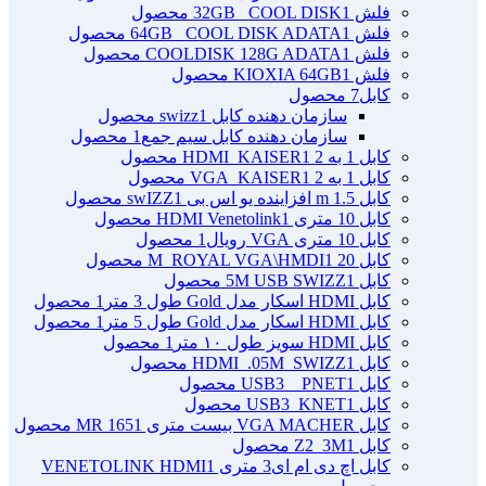
فلش 32GB _COOL DISK
1 محصول
فلش 64GB _COOL DISK ADATA
1 محصول
فلش COOLDISK 128G ADATA
1 محصول
فلش KIOXIA 64GB
1 محصول
کابل
7 محصول
سازمان دهنده کابل swizz
1 محصول
سازمان دهنده کابل سیم جمع
1 محصول
کابل 1 به 2 HDMI_KAISER
1 محصول
کابل 1 به 2 VGA_KAISER
1 محصول
کابل 1.5 m افزاینده یو اس بی swIZZ
1 محصول
کابل 10 متری HDMI Venetolink
1 محصول
کابل 10 متری VGA رویال
1 محصول
کابل 20 M_ROYAL VGA\HMDI
1 محصول
کابل 5M USB SWIZZ
1 محصول
کابل HDMI اسکار مدل Gold طول 3 متر
1 محصول
کابل HDMI اسکار مدل Gold طول 5 متر
1 محصول
کابل HDMI سویز طول ۱۰ متر
1 محصول
کابل HDMI_.05M_SWIZZ
1 محصول
کابل USB3 _ PNET
1 محصول
کابل USB3_KNET
1 محصول
کابل VGA MACHER بیست متری MR 165
1 محصول
کابل Z2_3M
1 محصول
کابل اچ دی ام ای3 متری VENETOLINK HDMI
1