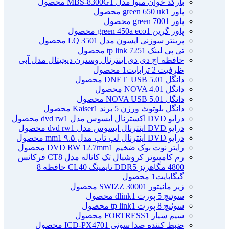
بارکد خوان میوا مدل MBS-8300G
1 محصول
پاور green 650 uk
1 محصول
پاور green 700
1 محصول
پاور گرین green 450a eco
1 محصول
پرینتر سوزنی اپسون مدل LQ 350
1 محصول
تی پی لینک tp link 725
1 محصول
حافظه اچ دی دی اینترنال وسترن دیجیتال مدل آبی
ظرفیت 2 ترابایت
1 محصول
دانگل DNET_USB 5.0
1 محصول
دانگل NOVA 4.0
1 محصول
دانگل NOVA USB 5.0
1 محصول
دانگل بلوتوث ورژن 5 برند Kaiser
1 محصول
درایو DVD اکسترنال ایسوس مدل dvd rw
1 محصول
درایو DVD اینترنال ایسوس مدل dvd rw
1 محصول
درایو DVD اینترنال لپ تاپ مدل ۹.۵ mm
1 محصول
رایتر نوت بوک ضخیم DVD RW 12.7mm
1 محصول
رم کامپیوتر کروشیال تک کاناله مدل CT8 فرکانس
4800 مگاهرتز DDR5 تایمینگ CL40 حافظه 8
گیگابایت
1 محصول
زیر مانیتور SWIZZ 3000
1 محصول
سوئیچ 5 پورت dlink
1 محصول
سوئیچ 8 پورت tp link
1 محصول
سیم سیار FORTRESS
1 محصول
ضبط کننده صدا سونی ICD-PX470
1 محصول