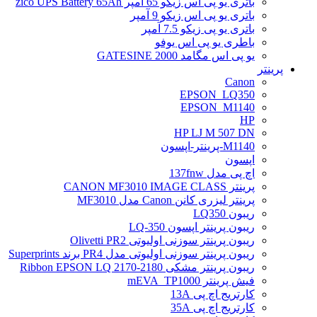
باتری یو پی اس زیکو 65 آمپر zico UPS Battery 65Ah
باتری یو پی اس زیکو 9 آمپر
باتری یو پی زیکو 7.5 آمپر
باطری یو پی اس یوفو
یو پی اس مگامد GATESINE 2000
پرینتر
Canon
EPSON_LQ350
EPSON_M1140
HP
HP LJ M 507 DN
M1140-پرینتر-اپسون
اپسون
اچ پی مدل 137fnw
پرینتر CANON MF3010 IMAGE CLASS
پرینتر لیزری کانن Canon مدل MF3010
ریبون LQ350
ریبون پرینتر اپسون LQ-350
ریبون پرینتر سوزنی اولیوتی Olivetti PR2
ریبون پرینتر سوزنی اولیوتی مدل PR4 برند Superprints
ریبون پرینتر مشکی Ribbon EPSON LQ 2170-2180
فیش پرینتر mEVA_TP1000
کارتریج اچ پی 13A
کارتریج اچ پی 35A