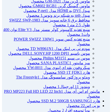
ماوس گرین مدل GM-102
1 محصول
ماوس گیمینگ گرین GM602 RGB
1 محصول
مبدل DVI به HDMI مدل P-net
1 محصول
مبدل usb به شبکه برند ونوس
1 محصول
محافظ برق 6 خانه سوییز مدل SWIZZ SWP-1983
طول 2.5 متر
1 محصول
منبع تغذیه کامپیوتر کولر مستر مدل Elite V3 توان 400
وات
1 محصول
منبع تغذیه کیس سویز POWER SWIZZ 330W
1
محصول
مودم تی پی لینک مدل TD W8961N
1 محصول
موس باسیم DELL.SONY.HP 1200 DPI
1 محصول
موس بی سیم Philips M315
1 محصول
میز مانیتور SANA PLASTIC
1 محصول
میکروفون یقه ای اینوی مدل YW-001
1 محصول
هارد SSD 1T FDK
1 محصول
ویدئو پروژکتور سامسونگ مدل The Freestyle
1
محصول
ویندوز 11 اورجینال
1 محصول
مانیتور ام اس آی مدل PRO MP223 Full HD LED 22 Inch
1
محصول
هارد SSD M.2 500GB SAMSUNG
1 محصول
یو پی اس
22 محصول
پویا توسعه افزار
2 محصول