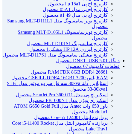
کارتریج اچ پی hp 15a
1 محصول
کارتریج اچ پی مدل 05A
1 محصول
کارتریج اچ پی مدل 49 a
1 محصول
کارتریج تونر سامسونگ مدل Samsung MLT-D111L
1
محصول
کارتریج تونرسامسونگ Samsung MLT-D105L
1
محصول
کارتریج سامسونگ MLT D101S
1 محصول
کارتریج لیزری HP 12A مشکی
1 محصول
کارتریج مشکی سامسونگ مدل MLT-D117S
1 محصول
دانگل DNET_USB 5.0
1 محصول
قطعات کامپیوتر
67 محصول
1 محصول
RAM FDK 8GB DDR4 2666
RAM باس 3200 GSKILL DDR4 16GB
1 محصول
استابلایزر دلتا 30kva سه فاز سروو موتور مدل STB-
1 محصول
33-30kva
اسکنر اچ پی مدل ScanJet Pro 3600 f1
1 محصول
اسکنر ای ویژن مدل FB1000N
1 محصول
پاور 650 وات Antec مدل ATOM G650 Gold Full
1 محصول
Modular
پردازنده اینتل Core i5 12400
1 محصول
پردازنده کامپیوتر اینتل مدل Core i5-11400 Rocket
1 محصول
Lake Tray