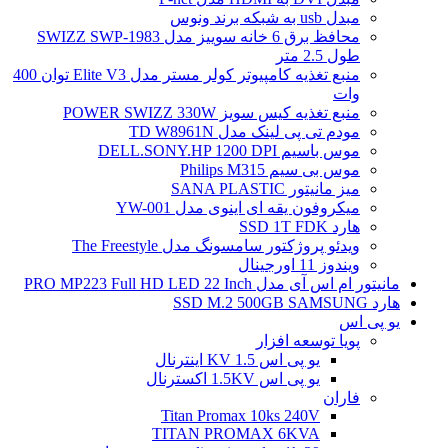
مبدل usb به شبکه برند ونوس
محافظ برق 6 خانه سوییز مدل SWIZZ SWP-1983
طول 2.5 متر
منبع تغذیه کامپیوتر کولر مستر مدل Elite V3 توان 400
وات
منبع تغذیه کیس سویز POWER SWIZZ 330W
مودم تی پی لینک مدل TD W8961N
موس باسیم DELL.SONY.HP 1200 DPI
موس بی سیم Philips M315
میز مانیتور SANA PLASTIC
میکروفون یقه ای اینوی مدل YW-001
هارد SSD 1T FDK
ویدئو پروژکتور سامسونگ مدل The Freestyle
ویندوز 11 اورجینال
مانیتور ام اس آی مدل PRO MP223 Full HD LED 22 Inch
هارد SSD M.2 500GB SAMSUNG
یو پی اس
پویا توسعه افزار
یو پی اس 1.5 KV اینترنال
یو پی اس 1.5KV اکسترنال
فاران
Titan Promax 10ks 240V
TITAN PROMAX 6KVA