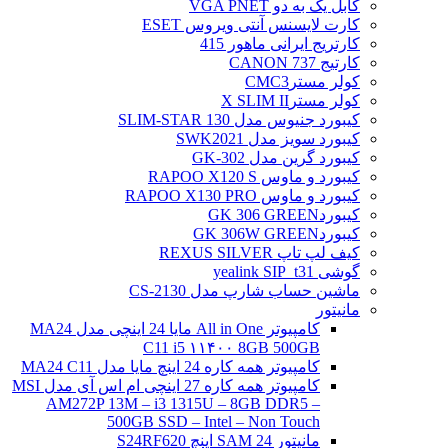
کابل یک به دو VGA PNET
کارت لایسنس آنتی ویروس ESET
کارتریج ایرانی ماهور 415
کارتیج 737 CANON
کولر مسترCMC3
کولر مسترX SLIM II
کیبورد جنیوس مدل SLIM-STAR 130
کیبورد سویز مدل SWK2021
کیبورد گرین مدل GK-302
کیبورد و ماوس RAPOO X120 S
کیبورد و ماوس RAPOO X130 PRO
کیبوردGK 306 GREEN
کیبوردGK 306W GREEN
کیف لپ تاپ REXUS SILVER
گوشی yealink SIP_t31
ماشین حساب شارپ مدل CS-2130
مانیتور
کامپیوتر All in One مایا 24 اینچی مدل MA24
C11 i5 ۱۱۴۰۰ 8GB 500GB
کامپیوتر همه کاره 24 اینچ مایا مدل MA24 C11
کامپیوتر همه کاره 27 اینچی ام اس آی مدل MSI
AM272P 13M – i3 1315U – 8GB DDR5 –
500GB SSD – Intel – Non Touch
مانیتور 24 SAM اینچ S24RF620