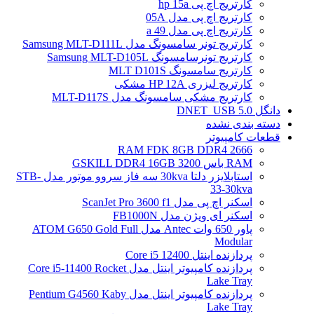
کارتریج اچ پی hp 15a
کارتریج اچ پی مدل 05A
کارتریج اچ پی مدل 49 a
کارتریج تونر سامسونگ مدل Samsung MLT-D111L
کارتریج تونرسامسونگ Samsung MLT-D105L
کارتریج سامسونگ MLT D101S
کارتریج لیزری HP 12A مشکی
کارتریج مشکی سامسونگ مدل MLT-D117S
دانگل DNET_USB 5.0
دسته بندی نشده
قطعات کامپیوتر
RAM FDK 8GB DDR4 2666
RAM باس 3200 GSKILL DDR4 16GB
استابلایزر دلتا 30kva سه فاز سروو موتور مدل STB-
33-30kva
اسکنر اچ پی مدل ScanJet Pro 3600 f1
اسکنر ای ویژن مدل FB1000N
پاور 650 وات Antec مدل ATOM G650 Gold Full
Modular
پردازنده اینتل Core i5 12400
پردازنده کامپیوتر اینتل مدل Core i5-11400 Rocket
Lake Tray
پردازنده کامپیوتر اینتل مدل Pentium G4560 Kaby
Lake Tray