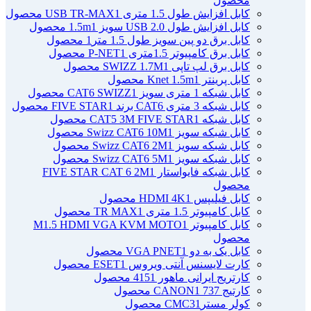
محصول
کابل افزایش طول 1.5 متری USB TR-MAX
1 محصول
کابل افزایش طول USB 2.0 سویز 1.5m
1 محصول
کابل برق دو پین سویز طول 1.5 متر
1 محصول
کابل برق کامپیوتر 1.5ﻣﺘﺮی P-NET
1 محصول
کابل برق لپ تاپی SWIZZ 1.7M
1 محصول
کابل پرینتر Knet 1.5m
1 محصول
کابل شبکه 1 متری سویز CAT6 SWIZZ
1 محصول
کابل شبکه 3 متری CAT6 برند FIVE STAR
1 محصول
کابل شبکه CAT5 3M FIVE STAR
1 محصول
کابل شبکه سویز Swizz CAT6 10M
1 محصول
کابل شبکه سویز Swizz CAT6 2M
1 محصول
کابل شبکه سویز Swizz CAT6 5M
1 محصول
کابل شبکه فایواستار FIVE STAR CAT 6 2M
1
محصول
کابل فیلیپس HDMI 4K
1 محصول
کابل کامپیوتر 1.5 متری TR MAX
1 محصول
کابل کامپیوتر M1.5 HDMI VGA KVM MOTO
1
محصول
کابل یک به دو VGA PNET
1 محصول
کارت لایسنس آنتی ویروس ESET
1 محصول
کارتریج ایرانی ماهور 415
1 محصول
کارتیج 737 CANON
1 محصول
کولر مسترCMC3
1 محصول