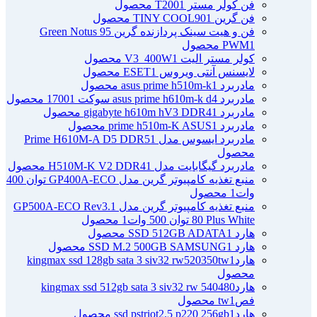
فن کولر مستر T200
1 محصول
فن گرین TINY COOL90
1 محصول
فن و هیت سینک پردازنده گرین Green Notus 95
1 محصول
PWM
کولر مستر الیت V3_400W
1 محصول
لایسنس آنتی ویروس ESET
1 محصول
مادربرد asus prime h510m-k
1 محصول
مادربرد asus prime h610m-k d4 سوکت 1700
1 محصول
مادربرد gigabyte h610m hV3 DDR4
1 محصول
مادربرد prime h510m-K ASUS
1 محصول
مادربرد ایسوس مدل Prime H610M-A D5 DDR5
1
محصول
مادربرد گیگابایت مدل H510M-K V2 DDR4
1 محصول
منبع تغذیه کامپیوتر گرین مدل GP400A-ECO توان 400
وات
1 محصول
منبع تغذیه کامپیوتر گرین مدل GP500A-ECO Rev3.1
80 Plus White توان 500 وات
1 محصول
هارد SSD 512GB ADATA
1 محصول
هارد SSD M.2 500GB SAMSUNG
1 محصول
هاردkingmax ssd 128gb sata 3 siv32 rw520350tw
1
محصول
هاردkingmax ssd 512gb sata 3 siv32 rw 540480
فصtw
1 محصول
هاردssd pstriot2.5 p220 256gb
1 محصول