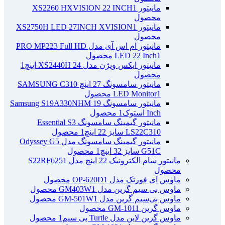
مانیتور XS2260 HXVISION 22 INCH
1
محصول
مانیتور XS2750H LED 27INCH XVISION
1
محصول
مانیتور ام اس آی مدل PRO MP223 Full HD
1 محصول
LED 22 Inch
مانیتور ایکس ویژن مدل XS2440H 24 اینچ
1
محصول
مانیتور سامسونگ 27 اینچ SAMSUNG C310
1 محصول
LED Monitor
مانیتور سامسونگ Samsung S19A330NHM 19
Inch استوک
1 محصول
مانیتور گیمینگ سامسونگ Essential S3
LS22C310 سایز 22 اینچ
1 محصول
مانیتور گیمینگ سامسونگ مدل Odyssey G5
G51C سایز 32 اینچ
1 محصول
مانیتور سام الکترونیک 22 اینچ مدل S22RF625
1
محصول
ماوس ای فورتک مدل OP-620D
1 محصول
ماوس بی سیم گرین مدل GM403W
1 محصول
ماوس بی‌سیم گرین مدل GM-501W
1 محصول
ماوس گرین GM-101
1 محصول
ماوس گرین لاین مدل Turtle بی سیم
1 محصول