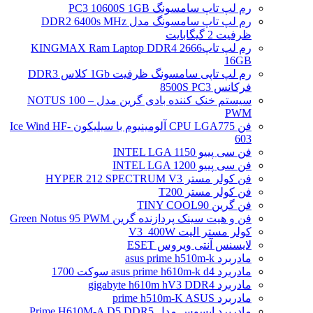
رم لپ تاپ سامسونگ PC3 10600S 1GB
رم لپ تاپ سامسونگ مدل DDR2 6400s MHz
ظرفیت 2 گیگابایت
رم لپ تاپ2666 KINGMAX Ram Laptop DDR4
16GB
رم لپ تاپی سامسونگ ظرفیت 1Gb کلاس DDR3
فرکانس 8500S PC3
سیستم خنک کننده بادی گرین مدل NOTUS 100 –
PWM
فن CPU LGA775 آلومینیوم با سیلیکون Ice Wind HF-
603
فن سی پییو INTEL LGA 1150
فن سی پییو INTEL LGA 1200
فن کولر مستر HYPER 212 SPECTRUM V3
فن کولر مستر T200
فن گرین TINY COOL90
فن و هیت سینک پردازنده گرین Green Notus 95 PWM
کولر مستر الیت V3_400W
لایسنس آنتی ویروس ESET
مادربرد asus prime h510m-k
مادربرد asus prime h610m-k d4 سوکت 1700
مادربرد gigabyte h610m hV3 DDR4
مادربرد prime h510m-K ASUS
مادربرد ایسوس مدل Prime H610M-A D5 DDR5