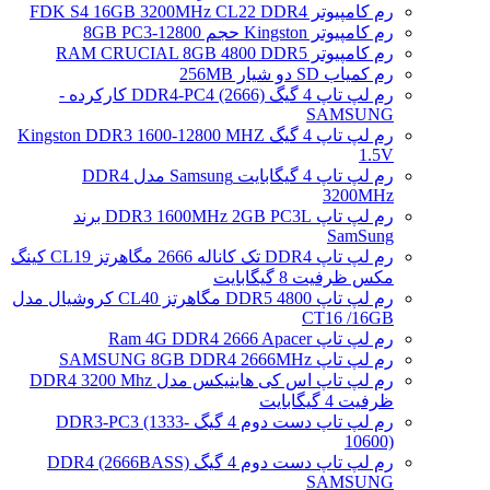
رم کامپیوتر FDK S4 16GB 3200MHz CL22 DDR4
رم کامپیوتر Kingston حجم 8GB PC3-12800
رم کامپیوتر RAM CRUCIAL 8GB 4800 DDR5
رم کمیاب SD دو شیار 256MB
رم لپ تاپ 4 گیگ DDR4-PC4 (2666) کارکرده -
SAMSUNG
رم لپ تاپ 4 گیگ Kingston DDR3 1600-12800 MHZ
1.5V
رم لپ تاپ 4 گیگابایت Samsung مدل DDR4
3200MHz
رم لپ تاپ DDR3 1600MHz 2GB PC3L برند
SamSung
رم لپ تاپ DDR4 تک کاناله 2666 مگاهرتز CL19 کینگ
مکس ظرفیت 8 گیگابایت
رم لپ تاپ DDR5 4800 مگاهرتز CL40 کروشیال مدل
CT16 /16GB
رم لپ تاپ Ram 4G DDR4 2666 Apacer
رم لپ تاپ SAMSUNG 8GB DDR4 2666MHz
رم لپ تاپ اس کی هاینیکس مدل DDR4 3200 Mhz
ظرفیت 4 گیگابایت
رم لپ تاپ دست دوم 4 گیگ DDR3-PC3 (1333-
10600)
رم لپ تاپ دست دوم 4 گیگ DDR4 (2666BASS)
SAMSUNG