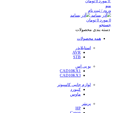
0
مورد
0
تومان
منو
ورود / ثبت نام
0
مورد
0
تومان
جستجو
دسته بندی محصولات
همه محصولات
استابلایذر
AVR
STB
یو پی اس
CAD10KX1
CAD10KX3
لوازم جانبی کامپیوتر
کیبورد
ماوس
پرینتر
HP
Canon