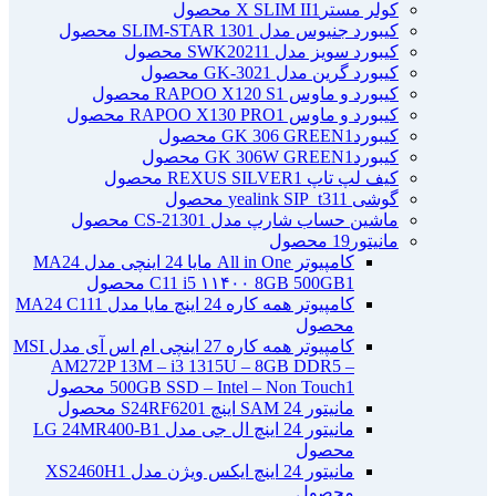
کولر مسترX SLIM II
1 محصول
کیبورد جنیوس مدل SLIM-STAR 130
1 محصول
کیبورد سویز مدل SWK2021
1 محصول
کیبورد گرین مدل GK-302
1 محصول
کیبورد و ماوس RAPOO X120 S
1 محصول
کیبورد و ماوس RAPOO X130 PRO
1 محصول
کیبوردGK 306 GREEN
1 محصول
کیبوردGK 306W GREEN
1 محصول
کیف لپ تاپ REXUS SILVER
1 محصول
گوشی yealink SIP_t31
1 محصول
ماشین حساب شارپ مدل CS-2130
1 محصول
مانیتور
19 محصول
کامپیوتر All in One مایا 24 اینچی مدل MA24
1 محصول
C11 i5 ۱۱۴۰۰ 8GB 500GB
کامپیوتر همه کاره 24 اینچ مایا مدل MA24 C11
1
محصول
کامپیوتر همه کاره 27 اینچی ام اس آی مدل MSI
AM272P 13M – i3 1315U – 8GB DDR5 –
1 محصول
500GB SSD – Intel – Non Touch
مانیتور 24 SAM اینچ S24RF620
1 محصول
مانیتور 24 اینچ ال جی مدل LG 24MR400-B
1
محصول
مانیتور 24 اینچ ایکس ویژن مدل XS2460H
1
محصول