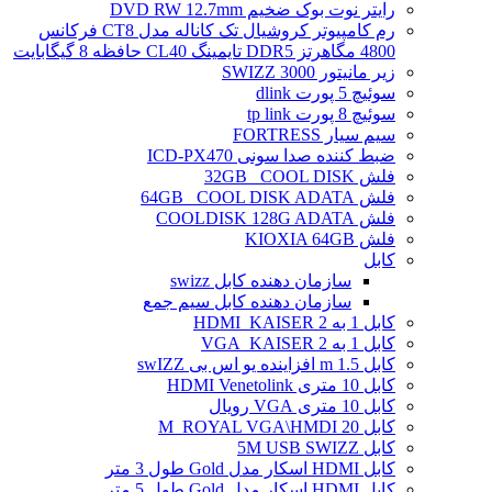
رایتر نوت بوک ضخیم DVD RW 12.7mm
رم کامپیوتر کروشیال تک کاناله مدل CT8 فرکانس
4800 مگاهرتز DDR5 تایمینگ CL40 حافظه 8 گیگابایت
زیر مانیتور SWIZZ 3000
سوئیچ 5 پورت dlink
سوئیچ 8 پورت tp link
سیم سیار FORTRESS
ضبط کننده صدا سونی ICD-PX470
فلش 32GB _COOL DISK
فلش 64GB _COOL DISK ADATA
فلش COOLDISK 128G ADATA
فلش KIOXIA 64GB
کابل
سازمان دهنده کابل swizz
سازمان دهنده کابل سیم جمع
کابل 1 به 2 HDMI_KAISER
کابل 1 به 2 VGA_KAISER
کابل 1.5 m افزاینده یو اس بی swIZZ
کابل 10 متری HDMI Venetolink
کابل 10 متری VGA رویال
کابل 20 M_ROYAL VGA\HMDI
کابل 5M USB SWIZZ
کابل HDMI اسکار مدل Gold طول 3 متر
کابل HDMI اسکار مدل Gold طول 5 متر