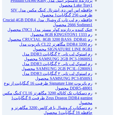
پردازنده کامپیوتر اینتل مدل Pentium G4560 Kaby
1 محصول
Lake Tray
حافظه اس اس دی اینترنال کینگ مکس مدل SIV
ظرفیت 256 گیگابایت
1 محصول
حافظه رم لپ تاپ کروشیال مدل Crucial 4GB DDR4
1 محصول
2666 Sodimm
خنک کننده پردازنده کولر مستر مدل i70C
1 محصول
رم 1333 8GB KINGSTON
1 محصول
رم CRUCIAL_8GB 3200 BASS_DDR4
1 محصول
رم DDR4 3200 مگاهرتز CL22 پاتریوت مدل
1 محصول
SIGNATURE LINE 8GB
رم استوک لپ تاپی ۲ گیگابایت DDR3 مدل
1 محصول
SAMSUNG 2GB PC3-10600S
رم استوک لپ تاپی ۲ گیگابایت DDR3 مدل
1 محصول
SAMSUNG 2GB PC3L-12800S
رم استوک لپ تاپی ۲ گیگابایت DDR3 مدل
1 محصول
SAMSUNG PC3-8500S
رم پاتریوت Signature Line ظرفیت 16 گیگابایت از نوع
1 محصول
DDR5-4800
رم دسکتاپ تک کاناله 3200 مگاهرتز CL16 کینگ مکس
Zeus Dragon DDR4 gaming ظرفیت 8 گیگابایت
1
محصول
رم دسکتاپ کروشیال با فرکانس 3200 مگاهرتز و
حافظه 16 گیگابایت
1 محصول