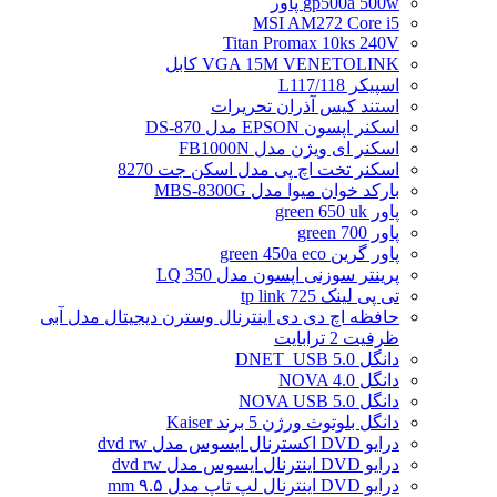
gp500a 500w پاور
MSI AM272 Core i5
Titan Promax 10ks 240V
VGA 15M VENETOLINK کابل
اسپیکر L117/118
استند کیس آذران تحریرات
اسکنر اپسون EPSON مدل DS-870
اسکنر ای ویژن مدل FB1000N
اسکنر تخت اچ پی مدل اسکن جت 8270
بارکد خوان میوا مدل MBS-8300G
پاور green 650 uk
پاور green 700
پاور گرین green 450a eco
پرینتر سوزنی اپسون مدل LQ 350
تی پی لینک tp link 725
حافظه اچ دی دی اینترنال وسترن دیجیتال مدل آبی
ظرفیت 2 ترابایت
دانگل DNET_USB 5.0
دانگل NOVA 4.0
دانگل NOVA USB 5.0
دانگل بلوتوث ورژن 5 برند Kaiser
درایو DVD اکسترنال ایسوس مدل dvd rw
درایو DVD اینترنال ایسوس مدل dvd rw
درایو DVD اینترنال لپ تاپ مدل ۹.۵ mm