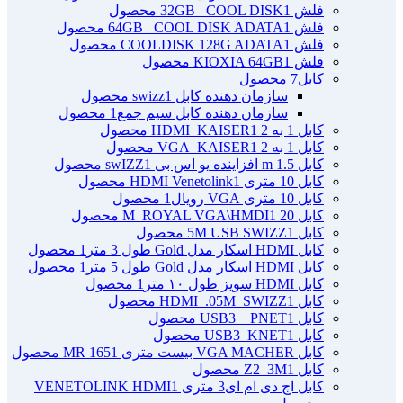
فلش 32GB _COOL DISK
1 محصول
فلش 64GB _COOL DISK ADATA
1 محصول
فلش COOLDISK 128G ADATA
1 محصول
فلش KIOXIA 64GB
1 محصول
کابل
7 محصول
سازمان دهنده کابل swizz
1 محصول
سازمان دهنده کابل سیم جمع
1 محصول
کابل 1 به 2 HDMI_KAISER
1 محصول
کابل 1 به 2 VGA_KAISER
1 محصول
کابل 1.5 m افزاینده یو اس بی swIZZ
1 محصول
کابل 10 متری HDMI Venetolink
1 محصول
کابل 10 متری VGA رویال
1 محصول
کابل 20 M_ROYAL VGA\HMDI
1 محصول
کابل 5M USB SWIZZ
1 محصول
کابل HDMI اسکار مدل Gold طول 3 متر
1 محصول
کابل HDMI اسکار مدل Gold طول 5 متر
1 محصول
کابل HDMI سویز طول ۱۰ متر
1 محصول
کابل HDMI_.05M_SWIZZ
1 محصول
کابل USB3 _ PNET
1 محصول
کابل USB3_KNET
1 محصول
کابل VGA MACHER بیست متری MR 165
1 محصول
کابل Z2_3M
1 محصول
کابل اچ دی ام ای3 متری VENETOLINK HDMI
1