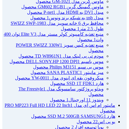
ماوس گرین مدل GM-102
1 محصول
ماوس گیمینگ گرین GM602 RGB
1 محصول
مبدل DVI به HDMI مدل P-net
1 محصول
مبدل usb به شبکه برند ونوس
1 محصول
محافظ برق 6 خانه سوییز مدل SWIZZ SWP-1983
طول 2.5 متر
1 محصول
منبع تغذیه کامپیوتر کولر مستر مدل Elite V3 توان 400
وات
1 محصول
منبع تغذیه کیس سویز POWER SWIZZ 330W
1
محصول
مودم تی پی لینک مدل TD W8961N
1 محصول
موس باسیم DELL.SONY.HP 1200 DPI
1 محصول
موس بی سیم Philips M315
1 محصول
میز مانیتور SANA PLASTIC
1 محصول
میکروفون یقه ای اینوی مدل YW-001
1 محصول
هارد SSD 1T FDK
1 محصول
ویدئو پروژکتور سامسونگ مدل The Freestyle
1
محصول
ویندوز 11 اورجینال
1 محصول
مانیتور ام اس آی مدل PRO MP223 Full HD LED 22 Inch
1
محصول
هارد SSD M.2 500GB SAMSUNG
1 محصول
یو پی اس
22 محصول
پویا توسعه افزار
2 محصول