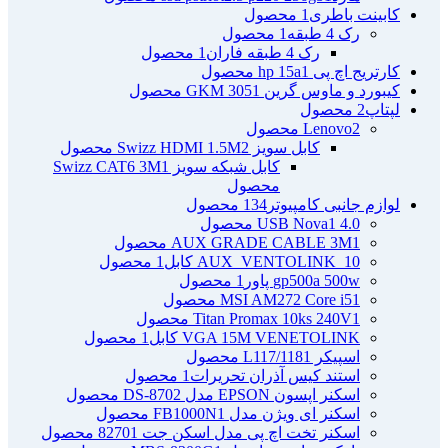
کابینت باطری
1 محصول
رک 4 طبقه
1 محصول
رک 4 طبقه فاران
1 محصول
کارتریج اچ پی hp 15a
1 محصول
کیبورد و ماوس گرین GKM 305
1 محصول
لپتاپ
2 محصول
2 محصول
Lenovo
کابل سویز Swizz HDMI 1.5M
2 محصول
کابل شبکه سویز Swizz CAT6 3M
1
محصول
لوازم جانبی کامپیوتر
134 محصول
4.0 USB Nova
1 محصول
1 محصول
AUX GRADE CABLE 3M
AUX_VENTOLINK_10 کابل
1 محصول
gp500a 500w پاور
1 محصول
1 محصول
MSI AM272 Core i5
1 محصول
Titan Promax 10ks 240V
VGA 15M VENETOLINK کابل
1 محصول
اسپیکر L117/118
1 محصول
استند کیس آذران تحریرات
1 محصول
اسکنر اپسون EPSON مدل DS-870
2 محصول
اسکنر ای ویژن مدل FB1000N
1 محصول
اسکنر تخت اچ پی مدل اسکن جت 8270
1 محصول