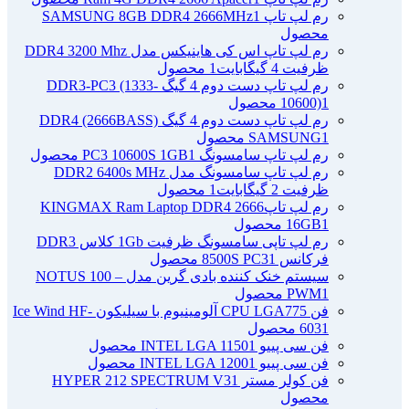
رم لپ تاپ SAMSUNG 8GB DDR4 2666MHz
1
محصول
رم لپ تاپ اس کی هاینیکس مدل DDR4 3200 Mhz
ظرفیت 4 گیگابایت
1 محصول
رم لپ تاپ دست دوم 4 گیگ DDR3-PC3 (1333-
1 محصول
10600)
رم لپ تاپ دست دوم 4 گیگ DDR4 (2666BASS)
1 محصول
SAMSUNG
رم لپ تاپ سامسونگ PC3 10600S 1GB
1 محصول
رم لپ تاپ سامسونگ مدل DDR2 6400s MHz
ظرفیت 2 گیگابایت
1 محصول
رم لپ تاپ2666 KINGMAX Ram Laptop DDR4
1 محصول
16GB
رم لپ تاپی سامسونگ ظرفیت 1Gb کلاس DDR3
فرکانس 8500S PC3
1 محصول
سیستم خنک کننده بادی گرین مدل NOTUS 100 –
1 محصول
PWM
فن CPU LGA775 آلومینیوم با سیلیکون Ice Wind HF-
1 محصول
603
فن سی پییو INTEL LGA 1150
1 محصول
فن سی پییو INTEL LGA 1200
1 محصول
فن کولر مستر HYPER 212 SPECTRUM V3
1
محصول