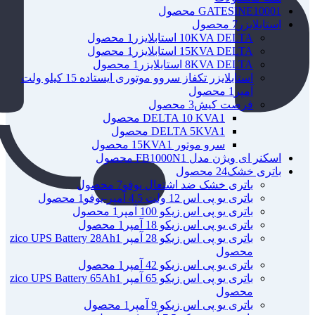
1 محصول
GATESINE1000
استابلایزر
7 محصول
10KVA DELTA استابلایزر
1 محصول
15KVA DELTA استابلایزر
1 محصول
8KVA DELTA استابلایزر
1 محصول
استابلایزر تکفاز سروو موتوری ایستاده 15 کیلو ولت
آمپر
1 محصول
فرصت کیش
3 محصول
1 محصول
DELTA 10 KVA
1 محصول
DELTA 5KVA
سرو موتور 15KVA
1 محصول
اسکنر ای ویژن مدل FB1000N
1 محصول
باتری خشک
24 محصول
باتری خشک ضد اشتعال یوفو
7 محصول
باتری یو پی اس 12 ولت 4.5 آمپر-یوفو
1 محصول
باتری یو پی اس زیکو 100 آمپر
1 محصول
باتری یو پی اس زیکو 18 آمپر
1 محصول
باتری یو پی اس زیکو 28 آمپر zico UPS Battery 28Ah
1
محصول
باتری یو پی اس زیکو 42 آمپر
1 محصول
باتری یو پی اس زیکو 65 آمپر zico UPS Battery 65Ah
1
محصول
باتری یو پی اس زیکو 9 آمپر
1 محصول