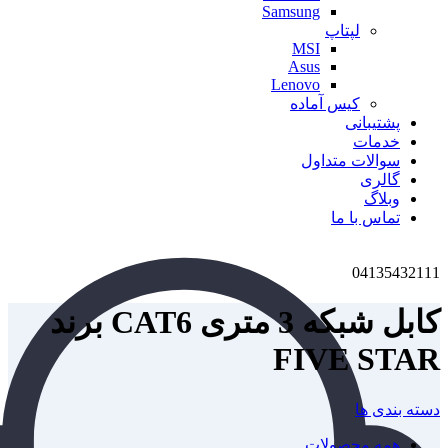
Samsung
لپتاپ
MSI
Asus
Lenovo
کیس آماده
پشتیبانی
خدمات
سوالات متداول
گالری
وبلاگ
تماس با ما
04135432111
کابل شبکه 3 متری CAT6 برند
FIVE STAR
دسته بندی ها
همه
محصولات