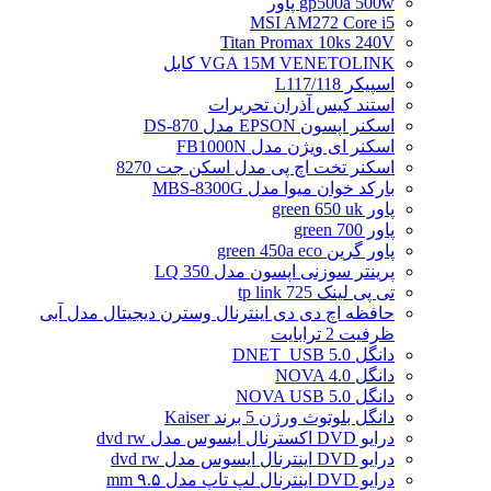
gp500a 500w پاور
MSI AM272 Core i5
Titan Promax 10ks 240V
VGA 15M VENETOLINK کابل
اسپیکر L117/118
استند کیس آذران تحریرات
اسکنر اپسون EPSON مدل DS-870
اسکنر ای ویژن مدل FB1000N
اسکنر تخت اچ پی مدل اسکن جت 8270
بارکد خوان میوا مدل MBS-8300G
پاور green 650 uk
پاور green 700
پاور گرین green 450a eco
پرینتر سوزنی اپسون مدل LQ 350
تی پی لینک tp link 725
حافظه اچ دی دی اینترنال وسترن دیجیتال مدل آبی
ظرفیت 2 ترابایت
دانگل DNET_USB 5.0
دانگل NOVA 4.0
دانگل NOVA USB 5.0
دانگل بلوتوث ورژن 5 برند Kaiser
درایو DVD اکسترنال ایسوس مدل dvd rw
درایو DVD اینترنال ایسوس مدل dvd rw
درایو DVD اینترنال لپ تاپ مدل ۹.۵ mm