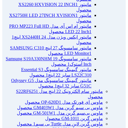
مانیتور XS2260 HXVISION 22 INCH
1
محصول
مانیتور XS2750H LED 27INCH XVISION
1
محصول
مانیتور ام اس آی مدل PRO MP223 Full HD
1 محصول
LED 22 Inch
مانیتور ایکس ویژن مدل XS2440H 24 اینچ
1
محصول
مانیتور سامسونگ 27 اینچ SAMSUNG C310
1 محصول
LED Monitor
مانیتور سامسونگ Samsung S19A330NHM 19
Inch استوک
1 محصول
مانیتور گیمینگ سامسونگ Essential S3
LS22C310 سایز 22 اینچ
1 محصول
مانیتور گیمینگ سامسونگ مدل Odyssey G5
G51C سایز 32 اینچ
1 محصول
مانیتور سام الکترونیک 22 اینچ مدل S22RF625
1
محصول
ماوس ای فورتک مدل OP-620D
1 محصول
ماوس بی سیم گرین مدل GM403W
1 محصول
ماوس بی‌سیم گرین مدل GM-501W
1 محصول
ماوس گرین GM-101
1 محصول
ماوس گرین لاین مدل Turtle بی سیم
1 محصول