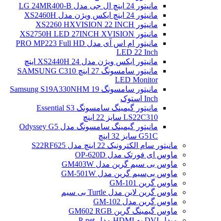
مانیتور 24 اینچ ال جی مدل LG 24MR400-B
مانیتور 24 اینچ ایکس ویژن مدل XS2460H
مانیتور XS2260 HXVISION 22 INCH
مانیتور XS2750H LED 27INCH XVISION
مانیتور ام اس آی مدل PRO MP223 Full HD
LED 22 Inch
مانیتور ایکس ویژن مدل XS2440H 24 اینچ
مانیتور سامسونگ 27 اینچ SAMSUNG C310
LED Monitor
مانیتور سامسونگ Samsung S19A330NHM 19
Inch استوک
مانیتور گیمینگ سامسونگ Essential S3
LS22C310 سایز 22 اینچ
مانیتور گیمینگ سامسونگ مدل Odyssey G5
G51C سایز 32 اینچ
مانیتور سام الکترونیک 22 اینچ مدل S22RF625
ماوس ای فورتک مدل OP-620D
ماوس بی سیم گرین مدل GM403W
ماوس بی‌سیم گرین مدل GM-501W
ماوس گرین GM-101
ماوس گرین لاین مدل Turtle بی سیم
ماوس گرین مدل GM-102
ماوس گیمینگ گرین GM602 RGB
مبدل DVI به HDMI مدل P-net