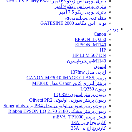
باتری یو پی اس زیکو 65 آمپر zico UPS Battery 65Ah
باتری یو پی اس زیکو 9 آمپر
باتری یو پی زیکو 7.5 آمپر
باطری یو پی اس یوفو
یو پی اس مگامد GATESINE 2000
پرینتر
Canon
EPSON_LQ350
EPSON_M1140
HP
HP LJ M 507 DN
M1140-پرینتر-اپسون
اپسون
اچ پی مدل 137fnw
پرینتر CANON MF3010 IMAGE CLASS
پرینتر لیزری کانن Canon مدل MF3010
ریبون LQ350
ریبون پرینتر اپسون LQ-350
ریبون پرینتر سوزنی اولیوتی Olivetti PR2
ریبون پرینتر سوزنی اولیوتی مدل PR4 برند Superprints
ریبون پرینتر مشکی Ribbon EPSON LQ 2170-2180
فیش پرینتر mEVA_TP1000
کارتریج اچ پی 13A
کارتریج اچ پی 35A