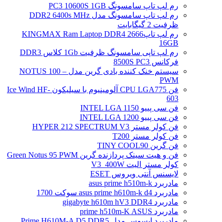
رم لپ تاپ سامسونگ PC3 10600S 1GB
رم لپ تاپ سامسونگ مدل DDR2 6400s MHz
ظرفیت 2 گیگابایت
رم لپ تاپ2666 KINGMAX Ram Laptop DDR4
16GB
رم لپ تاپی سامسونگ ظرفیت 1Gb کلاس DDR3
فرکانس 8500S PC3
سیستم خنک کننده بادی گرین مدل NOTUS 100 –
PWM
فن CPU LGA775 آلومینیوم با سیلیکون Ice Wind HF-
603
فن سی پییو INTEL LGA 1150
فن سی پییو INTEL LGA 1200
فن کولر مستر HYPER 212 SPECTRUM V3
فن کولر مستر T200
فن گرین TINY COOL90
فن و هیت سینک پردازنده گرین Green Notus 95 PWM
کولر مستر الیت V3_400W
لایسنس آنتی ویروس ESET
مادربرد asus prime h510m-k
مادربرد asus prime h610m-k d4 سوکت 1700
مادربرد gigabyte h610m hV3 DDR4
مادربرد prime h510m-K ASUS
مادربرد ایسوس مدل Prime H610M-A D5 DDR5