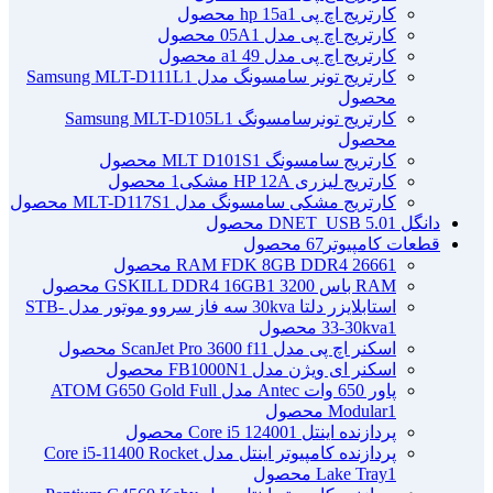
کارتریج اچ پی hp 15a
1 محصول
کارتریج اچ پی مدل 05A
1 محصول
کارتریج اچ پی مدل 49 a
1 محصول
کارتریج تونر سامسونگ مدل Samsung MLT-D111L
1
محصول
کارتریج تونرسامسونگ Samsung MLT-D105L
1
محصول
کارتریج سامسونگ MLT D101S
1 محصول
کارتریج لیزری HP 12A مشکی
1 محصول
کارتریج مشکی سامسونگ مدل MLT-D117S
1 محصول
دانگل DNET_USB 5.0
1 محصول
قطعات کامپیوتر
67 محصول
1 محصول
RAM FDK 8GB DDR4 2666
RAM باس 3200 GSKILL DDR4 16GB
1 محصول
استابلایزر دلتا 30kva سه فاز سروو موتور مدل STB-
1 محصول
33-30kva
اسکنر اچ پی مدل ScanJet Pro 3600 f1
1 محصول
اسکنر ای ویژن مدل FB1000N
1 محصول
پاور 650 وات Antec مدل ATOM G650 Gold Full
1 محصول
Modular
پردازنده اینتل Core i5 12400
1 محصول
پردازنده کامپیوتر اینتل مدل Core i5-11400 Rocket
1 محصول
Lake Tray