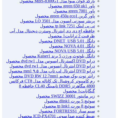
بارکد خوان میوا مدل MBS-8300G
1 محصول
پاور green 650 uk
1 محصول
پاور green 700
1 محصول
پاور گرین green 450a eco
1 محصول
پرینتر سوزنی اپسون مدل LQ 350
1 محصول
تی پی لینک tp link 725
1 محصول
حافظه اچ دی دی اینترنال وسترن دیجیتال مدل آبی
ظرفیت 2 ترابایت
1 محصول
دانگل DNET_USB 5.0
1 محصول
دانگل NOVA 4.0
1 محصول
دانگل NOVA USB 5.0
1 محصول
دانگل بلوتوث ورژن 5 برند Kaiser
1 محصول
درایو DVD اکسترنال ایسوس مدل dvd rw
1 محصول
درایو DVD اینترنال ایسوس مدل dvd rw
1 محصول
درایو DVD اینترنال لپ تاپ مدل ۹.۵ mm
1 محصول
رایتر نوت بوک ضخیم DVD RW 12.7mm
1 محصول
رم کامپیوتر کروشیال تک کاناله مدل CT8 فرکانس
4800 مگاهرتز DDR5 تایمینگ CL40 حافظه 8
گیگابایت
1 محصول
زیر مانیتور SWIZZ 3000
1 محصول
سوئیچ 5 پورت dlink
1 محصول
سوئیچ 8 پورت tp link
1 محصول
سیم سیار FORTRESS
1 محصول
ضبط کننده صدا سونی ICD-PX470
1 محصول