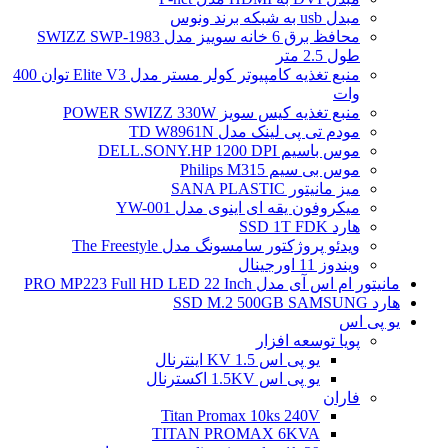
مبدل usb به شبکه برند ونوس
محافظ برق 6 خانه سوییز مدل SWIZZ SWP-1983
طول 2.5 متر
منبع تغذیه کامپیوتر کولر مستر مدل Elite V3 توان 400
وات
منبع تغذیه کیس سویز POWER SWIZZ 330W
مودم تی پی لینک مدل TD W8961N
موس باسیم DELL.SONY.HP 1200 DPI
موس بی سیم Philips M315
میز مانیتور SANA PLASTIC
میکروفون یقه ای اینوی مدل YW-001
هارد SSD 1T FDK
ویدئو پروژکتور سامسونگ مدل The Freestyle
ویندوز 11 اورجینال
مانیتور ام اس آی مدل PRO MP223 Full HD LED 22 Inch
هارد SSD M.2 500GB SAMSUNG
یو پی اس
پویا توسعه افزار
یو پی اس 1.5 KV اینترنال
یو پی اس 1.5KV اکسترنال
فاران
Titan Promax 10ks 240V
TITAN PROMAX 6KVA