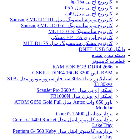
کارتریج اچ پی hp 15a
کارتریج اچ پی مدل 05A
کارتریج اچ پی مدل 49 a
کارتریج تونر سامسونگ مدل Samsung MLT-D111L
کارتریج تونرسامسونگ Samsung MLT-D105L
کارتریج سامسونگ MLT D101S
کارتریج لیزری HP 12A مشکی
کارتریج مشکی سامسونگ مدل MLT-D117S
دانگل DNET_USB 5.0
دسته بندی نشده
قطعات کامپیوتر
RAM FDK 8GB DDR4 2666
RAM باس 3200 GSKILL DDR4 16GB
استابلایزر دلتا 30kva سه فاز سروو موتور مدل STB-
33-30kva
اسکنر اچ پی مدل ScanJet Pro 3600 f1
اسکنر ای ویژن مدل FB1000N
پاور 650 وات Antec مدل ATOM G650 Gold Full
Modular
پردازنده اینتل Core i5 12400
پردازنده کامپیوتر اینتل مدل Core i5-11400 Rocket
Lake Tray
پردازنده کامپیوتر اینتل مدل Pentium G4560 Kaby
Lake Tray