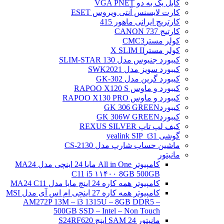
کابل یک به دو VGA PNET
کارت لایسنس آنتی ویروس ESET
کارتریج ایرانی ماهور 415
کارتیج 737 CANON
کولر مسترCMC3
کولر مسترX SLIM II
کیبورد جنیوس مدل SLIM-STAR 130
کیبورد سویز مدل SWK2021
کیبورد گرین مدل GK-302
کیبورد و ماوس RAPOO X120 S
کیبورد و ماوس RAPOO X130 PRO
کیبوردGK 306 GREEN
کیبوردGK 306W GREEN
کیف لپ تاپ REXUS SILVER
گوشی yealink SIP_t31
ماشین حساب شارپ مدل CS-2130
مانیتور
کامپیوتر All in One مایا 24 اینچی مدل MA24
C11 i5 ۱۱۴۰۰ 8GB 500GB
کامپیوتر همه کاره 24 اینچ مایا مدل MA24 C11
کامپیوتر همه کاره 27 اینچی ام اس آی مدل MSI
AM272P 13M – i3 1315U – 8GB DDR5 –
500GB SSD – Intel – Non Touch
مانیتور 24 SAM اینچ S24RF620