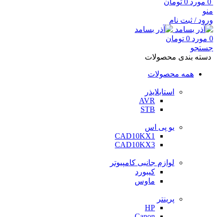
0
مورد
0
تومان
منو
ورود / ثبت نام
0
مورد
0
تومان
جستجو
دسته بندی محصولات
همه محصولات
استابلایذر
AVR
STB
یو پی اس
CAD10KX1
CAD10KX3
لوازم جانبی کامپیوتر
کیبورد
ماوس
پرینتر
HP
Canon