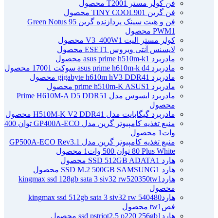
فن کولر مستر T200
1 محصول
فن گرین TINY COOL90
1 محصول
فن و هیت سینک پردازنده گرین Green Notus 95
1 محصول
PWM
کولر مستر الیت V3_400W
1 محصول
لایسنس آنتی ویروس ESET
1 محصول
مادربرد asus prime h510m-k
1 محصول
مادربرد asus prime h610m-k d4 سوکت 1700
1 محصول
مادربرد gigabyte h610m hV3 DDR4
1 محصول
مادربرد prime h510m-K ASUS
1 محصول
مادربرد ایسوس مدل Prime H610M-A D5 DDR5
1
محصول
مادربرد گیگابایت مدل H510M-K V2 DDR4
1 محصول
منبع تغذیه کامپیوتر گرین مدل GP400A-ECO توان 400
وات
1 محصول
منبع تغذیه کامپیوتر گرین مدل GP500A-ECO Rev3.1
80 Plus White توان 500 وات
1 محصول
هارد SSD 512GB ADATA
1 محصول
هارد SSD M.2 500GB SAMSUNG
1 محصول
هاردkingmax ssd 128gb sata 3 siv32 rw520350tw
1
محصول
هاردkingmax ssd 512gb sata 3 siv32 rw 540480
فصtw
1 محصول
هاردssd pstriot2.5 p220 256gb
1 محصول