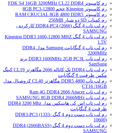
رم کامپیوتر FDK S4 16GB 3200MHz CL22 DDR4
رم کامپیوتر Kingston حجم 8GB PC3-12800
رم کامپیوتر RAM CRUCIAL 8GB 4800 DDR5
رم کمیاب SD دو شیار 256MB
رم لپ تاپ 4 گیگ DDR4-PC4 (2666) کارکرده -
SAMSUNG
رم لپ تاپ 4 گیگ Kingston DDR3 1600-12800 MHZ
1.5V
رم لپ تاپ 4 گیگابایت Samsung مدل DDR4
3200MHz
رم لپ تاپ DDR3 1600MHz 2GB PC3L برند
SamSung
رم لپ تاپ DDR4 تک کاناله 2666 مگاهرتز CL19 کینگ
مکس ظرفیت 8 گیگابایت
رم لپ تاپ DDR5 4800 مگاهرتز CL40 کروشیال مدل
CT16 /16GB
رم لپ تاپ Ram 4G DDR4 2666 Apacer
رم لپ تاپ SAMSUNG 8GB DDR4 2666MHz
رم لپ تاپ اس کی هاینیکس مدل DDR4 3200 Mhz
ظرفیت 4 گیگابایت
رم لپ تاپ دست دوم 4 گیگ DDR3-PC3 (1333-
10600)
رم لپ تاپ دست دوم 4 گیگ DDR4 (2666BASS)
SAMSUNG