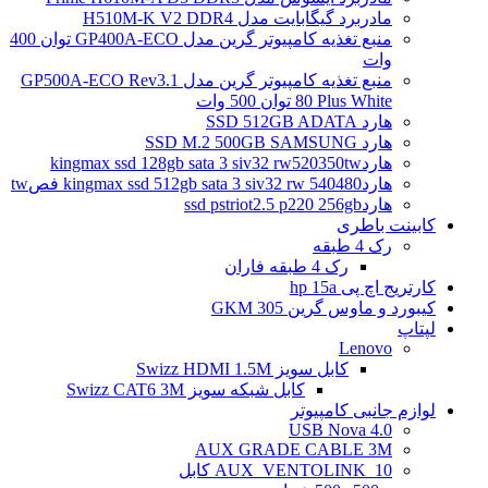
مادربرد گیگابایت مدل H510M-K V2 DDR4
منبع تغذیه کامپیوتر گرین مدل GP400A-ECO توان 400
وات
منبع تغذیه کامپیوتر گرین مدل GP500A-ECO Rev3.1
80 Plus White توان 500 وات
هارد SSD 512GB ADATA
هارد SSD M.2 500GB SAMSUNG
هاردkingmax ssd 128gb sata 3 siv32 rw520350tw
هاردkingmax ssd 512gb sata 3 siv32 rw 540480 فصtw
هاردssd pstriot2.5 p220 256gb
کابینت باطری
رک 4 طبقه
رک 4 طبقه فاران
کارتریج اچ پی hp 15a
کیبورد و ماوس گرین GKM 305
لپتاپ
Lenovo
کابل سویز Swizz HDMI 1.5M
کابل شبکه سویز Swizz CAT6 3M
لوازم جانبی کامپیوتر
4.0 USB Nova
AUX GRADE CABLE 3M
AUX_VENTOLINK_10 کابل