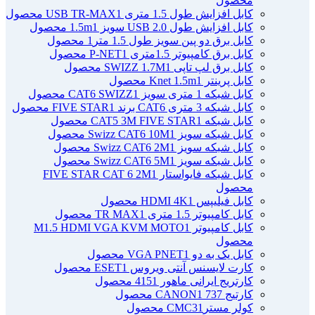
محصول
کابل افزایش طول 1.5 متری USB TR-MAX
1 محصول
کابل افزایش طول USB 2.0 سویز 1.5m
1 محصول
کابل برق دو پین سویز طول 1.5 متر
1 محصول
کابل برق کامپیوتر 1.5ﻣﺘﺮی P-NET
1 محصول
کابل برق لپ تاپی SWIZZ 1.7M
1 محصول
کابل پرینتر Knet 1.5m
1 محصول
کابل شبکه 1 متری سویز CAT6 SWIZZ
1 محصول
کابل شبکه 3 متری CAT6 برند FIVE STAR
1 محصول
کابل شبکه CAT5 3M FIVE STAR
1 محصول
کابل شبکه سویز Swizz CAT6 10M
1 محصول
کابل شبکه سویز Swizz CAT6 2M
1 محصول
کابل شبکه سویز Swizz CAT6 5M
1 محصول
کابل شبکه فایواستار FIVE STAR CAT 6 2M
1
محصول
کابل فیلیپس HDMI 4K
1 محصول
کابل کامپیوتر 1.5 متری TR MAX
1 محصول
کابل کامپیوتر M1.5 HDMI VGA KVM MOTO
1
محصول
کابل یک به دو VGA PNET
1 محصول
کارت لایسنس آنتی ویروس ESET
1 محصول
کارتریج ایرانی ماهور 415
1 محصول
کارتیج 737 CANON
1 محصول
کولر مسترCMC3
1 محصول