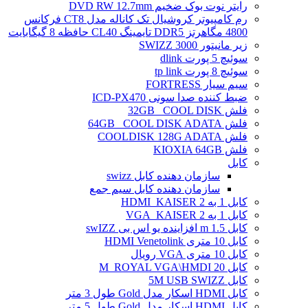
رایتر نوت بوک ضخیم DVD RW 12.7mm
رم کامپیوتر کروشیال تک کاناله مدل CT8 فرکانس
4800 مگاهرتز DDR5 تایمینگ CL40 حافظه 8 گیگابایت
زیر مانیتور SWIZZ 3000
سوئیچ 5 پورت dlink
سوئیچ 8 پورت tp link
سیم سیار FORTRESS
ضبط کننده صدا سونی ICD-PX470
فلش 32GB _COOL DISK
فلش 64GB _COOL DISK ADATA
فلش COOLDISK 128G ADATA
فلش KIOXIA 64GB
کابل
سازمان دهنده کابل swizz
سازمان دهنده کابل سیم جمع
کابل 1 به 2 HDMI_KAISER
کابل 1 به 2 VGA_KAISER
کابل 1.5 m افزاینده یو اس بی swIZZ
کابل 10 متری HDMI Venetolink
کابل 10 متری VGA رویال
کابل 20 M_ROYAL VGA\HMDI
کابل 5M USB SWIZZ
کابل HDMI اسکار مدل Gold طول 3 متر
کابل HDMI اسکار مدل Gold طول 5 متر