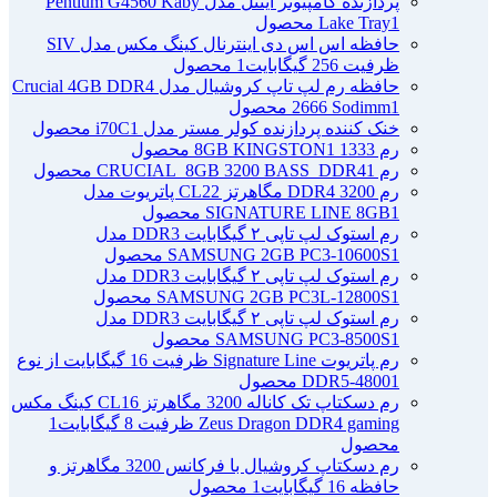
پردازنده کامپیوتر اینتل مدل Pentium G4560 Kaby
1 محصول
Lake Tray
حافظه اس اس دی اینترنال کینگ مکس مدل SIV
ظرفیت 256 گیگابایت
1 محصول
حافظه رم لپ تاپ کروشیال مدل Crucial 4GB DDR4
1 محصول
2666 Sodimm
خنک کننده پردازنده کولر مستر مدل i70C
1 محصول
رم 1333 8GB KINGSTON
1 محصول
رم CRUCIAL_8GB 3200 BASS_DDR4
1 محصول
رم DDR4 3200 مگاهرتز CL22 پاتریوت مدل
1 محصول
SIGNATURE LINE 8GB
رم استوک لپ تاپی ۲ گیگابایت DDR3 مدل
1 محصول
SAMSUNG 2GB PC3-10600S
رم استوک لپ تاپی ۲ گیگابایت DDR3 مدل
1 محصول
SAMSUNG 2GB PC3L-12800S
رم استوک لپ تاپی ۲ گیگابایت DDR3 مدل
1 محصول
SAMSUNG PC3-8500S
رم پاتریوت Signature Line ظرفیت 16 گیگابایت از نوع
1 محصول
DDR5-4800
رم دسکتاپ تک کاناله 3200 مگاهرتز CL16 کینگ مکس
Zeus Dragon DDR4 gaming ظرفیت 8 گیگابایت
1
محصول
رم دسکتاپ کروشیال با فرکانس 3200 مگاهرتز و
حافظه 16 گیگابایت
1 محصول