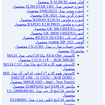
کولر مسترX SLIM II
1 محصول
کیبورد جنیوس مدل SLIM-STAR 130
1 محصول
کیبورد سویز مدل SWK2021
1 محصول
کیبورد گرین مدل GK-302
1 محصول
کیبورد و ماوس RAPOO X120 S
1 محصول
کیبورد و ماوس RAPOO X130 PRO
1 محصول
کیبوردGK 306 GREEN
1 محصول
کیبوردGK 306W GREEN
1 محصول
کیف لپ تاپ REXUS SILVER
1 محصول
گوشی yealink SIP_t31
1 محصول
ماشین حساب شارپ مدل CS-2130
1 محصول
مانیتور
19 محصول
کامپیوتر All in One مایا 24 اینچی مدل MA24
1 محصول
C11 i5 ۱۱۴۰۰ 8GB 500GB
کامپیوتر همه کاره 24 اینچ مایا مدل MA24 C11
1
محصول
کامپیوتر همه کاره 27 اینچی ام اس آی مدل MSI
AM272P 13M – i3 1315U – 8GB DDR5 –
1 محصول
500GB SSD – Intel – Non Touch
مانیتور 24 SAM اینچ S24RF620
1 محصول
مانیتور 24 اینچ ال جی مدل LG 24MR400-B
1
محصول
مانیتور 24 اینچ ایکس ویژن مدل XS2460H
1
محصول