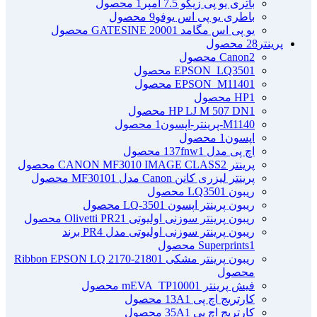
باتری یو پی زیکو 7.5 آمپر
1 محصول
باطری یو پی اس یوفو
9 محصول
یو پی اس مگامد GATESINE 2000
1 محصول
پرینتر
28 محصول
2 محصول
Canon
1 محصول
EPSON_LQ350
1 محصول
EPSON_M1140
1 محصول
HP
1 محصول
HP LJ M 507 DN
M1140-پرینتر-اپسون
1 محصول
اپسون
1 محصول
اچ پی مدل 137fnw
1 محصول
پرینتر CANON MF3010 IMAGE CLASS
2 محصول
پرینتر لیزری کانن Canon مدل MF3010
1 محصول
ریبون LQ350
1 محصول
ریبون پرینتر اپسون LQ-350
1 محصول
ریبون پرینتر سوزنی اولیوتی Olivetti PR2
1 محصول
ریبون پرینتر سوزنی اولیوتی مدل PR4 برند
1 محصول
Superprints
ریبون پرینتر مشکی Ribbon EPSON LQ 2170-2180
1
محصول
فیش پرینتر mEVA_TP1000
1 محصول
کارتریج اچ پی 13A
1 محصول
کارتریج اچ پی 35A
1 محصول