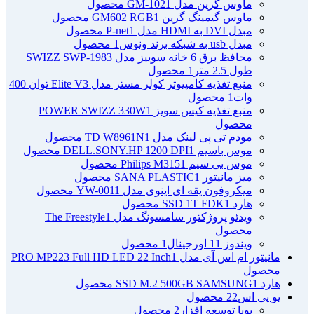
ماوس گرین مدل GM-102
1 محصول
ماوس گیمینگ گرین GM602 RGB
1 محصول
مبدل DVI به HDMI مدل P-net
1 محصول
مبدل usb به شبکه برند ونوس
1 محصول
محافظ برق 6 خانه سوییز مدل SWIZZ SWP-1983
طول 2.5 متر
1 محصول
منبع تغذیه کامپیوتر کولر مستر مدل Elite V3 توان 400
وات
1 محصول
منبع تغذیه کیس سویز POWER SWIZZ 330W
1
محصول
مودم تی پی لینک مدل TD W8961N
1 محصول
موس باسیم DELL.SONY.HP 1200 DPI
1 محصول
موس بی سیم Philips M315
1 محصول
میز مانیتور SANA PLASTIC
1 محصول
میکروفون یقه ای اینوی مدل YW-001
1 محصول
هارد SSD 1T FDK
1 محصول
ویدئو پروژکتور سامسونگ مدل The Freestyle
1
محصول
ویندوز 11 اورجینال
1 محصول
مانیتور ام اس آی مدل PRO MP223 Full HD LED 22 Inch
1
محصول
هارد SSD M.2 500GB SAMSUNG
1 محصول
یو پی اس
22 محصول
پویا توسعه افزار
2 محصول