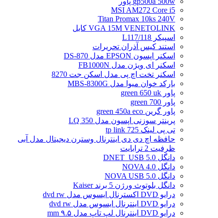
gp500a 500w پاور
MSI AM272 Core i5
Titan Promax 10ks 240V
VGA 15M VENETOLINK کابل
اسپیکر L117/118
استند کیس آذران تحریرات
اسکنر اپسون EPSON مدل DS-870
اسکنر ای ویژن مدل FB1000N
اسکنر تخت اچ پی مدل اسکن جت 8270
بارکد خوان میوا مدل MBS-8300G
پاور green 650 uk
پاور green 700
پاور گرین green 450a eco
پرینتر سوزنی اپسون مدل LQ 350
تی پی لینک tp link 725
حافظه اچ دی دی اینترنال وسترن دیجیتال مدل آبی
ظرفیت 2 ترابایت
دانگل DNET_USB 5.0
دانگل NOVA 4.0
دانگل NOVA USB 5.0
دانگل بلوتوث ورژن 5 برند Kaiser
درایو DVD اکسترنال ایسوس مدل dvd rw
درایو DVD اینترنال ایسوس مدل dvd rw
درایو DVD اینترنال لپ تاپ مدل ۹.۵ mm