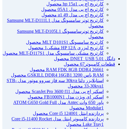
کارتریج اچ پی hp 15a
1 محصول
کارتریج اچ پی مدل 05A
1 محصول
کارتریج اچ پی مدل 49 a
1 محصول
کارتریج تونر سامسونگ مدل Samsung MLT-D111L
1
محصول
کارتریج تونرسامسونگ Samsung MLT-D105L
1
محصول
کارتریج سامسونگ MLT D101S
1 محصول
کارتریج لیزری HP 12A مشکی
1 محصول
کارتریج مشکی سامسونگ مدل MLT-D117S
1 محصول
دانگل DNET_USB 5.0
1 محصول
قطعات کامپیوتر
67 محصول
1 محصول
RAM FDK 8GB DDR4 2666
RAM باس 3200 GSKILL DDR4 16GB
1 محصول
استابلایزر دلتا 30kva سه فاز سروو موتور مدل STB-
1 محصول
33-30kva
اسکنر اچ پی مدل ScanJet Pro 3600 f1
1 محصول
اسکنر ای ویژن مدل FB1000N
1 محصول
پاور 650 وات Antec مدل ATOM G650 Gold Full
1 محصول
Modular
پردازنده اینتل Core i5 12400
1 محصول
پردازنده کامپیوتر اینتل مدل Core i5-11400 Rocket
1 محصول
Lake Tray