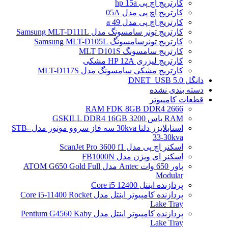
کارتریج اچ پی hp 15a
کارتریج اچ پی مدل 05A
کارتریج اچ پی مدل 49 a
کارتریج تونر سامسونگ مدل Samsung MLT-D111L
کارتریج تونرسامسونگ Samsung MLT-D105L
کارتریج سامسونگ MLT D101S
کارتریج لیزری HP 12A مشکی
کارتریج مشکی سامسونگ مدل MLT-D117S
دانگل DNET_USB 5.0
دسته بندی نشده
قطعات کامپیوتر
RAM FDK 8GB DDR4 2666
RAM باس 3200 GSKILL DDR4 16GB
استابلایزر دلتا 30kva سه فاز سروو موتور مدل STB-
33-30kva
اسکنر اچ پی مدل ScanJet Pro 3600 f1
اسکنر ای ویژن مدل FB1000N
پاور 650 وات Antec مدل ATOM G650 Gold Full
Modular
پردازنده اینتل Core i5 12400
پردازنده کامپیوتر اینتل مدل Core i5-11400 Rocket
Lake Tray
پردازنده کامپیوتر اینتل مدل Pentium G4560 Kaby
Lake Tray