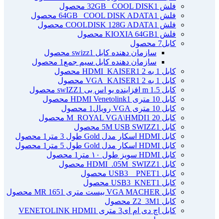
فلش 32GB _COOL DISK
1 محصول
فلش 64GB _COOL DISK ADATA
1 محصول
فلش COOLDISK 128G ADATA
1 محصول
فلش KIOXIA 64GB
1 محصول
کابل
7 محصول
سازمان دهنده کابل swizz
1 محصول
سازمان دهنده کابل سیم جمع
1 محصول
کابل 1 به 2 HDMI_KAISER
1 محصول
کابل 1 به 2 VGA_KAISER
1 محصول
کابل 1.5 m افزاینده یو اس بی swIZZ
1 محصول
کابل 10 متری HDMI Venetolink
1 محصول
کابل 10 متری VGA رویال
1 محصول
کابل 20 M_ROYAL VGA\HMDI
1 محصول
کابل 5M USB SWIZZ
1 محصول
کابل HDMI اسکار مدل Gold طول 3 متر
1 محصول
کابل HDMI اسکار مدل Gold طول 5 متر
1 محصول
کابل HDMI سویز طول ۱۰ متر
1 محصول
کابل HDMI_.05M_SWIZZ
1 محصول
کابل USB3 _ PNET
1 محصول
کابل USB3_KNET
1 محصول
کابل VGA MACHER بیست متری MR 165
1 محصول
کابل Z2_3M
1 محصول
کابل اچ دی ام ای3 متری VENETOLINK HDMI
1