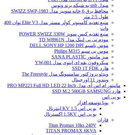
مبدل usb به شبکه برند ونوس
محافظ برق 6 خانه سوییز مدل SWIZZ SWP-1983
طول 2.5 متر
منبع تغذیه کامپیوتر کولر مستر مدل Elite V3 توان 400
وات
منبع تغذیه کیس سویز POWER SWIZZ 330W
مودم تی پی لینک مدل TD W8961N
موس باسیم DELL.SONY.HP 1200 DPI
موس بی سیم Philips M315
میز مانیتور SANA PLASTIC
میکروفون یقه ای اینوی مدل YW-001
هارد SSD 1T FDK
ویدئو پروژکتور سامسونگ مدل The Freestyle
ویندوز 11 اورجینال
مانیتور ام اس آی مدل PRO MP223 Full HD LED 22 Inch
هارد SSD M.2 500GB SAMSUNG
یو پی اس
پویا توسعه افزار
یو پی اس 1.5 KV اینترنال
یو پی اس 1.5KV اکسترنال
فاران
Titan Promax 10ks 240V
TITAN PROMAX 6KVA