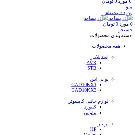
0
مورد
0
تومان
منو
ورود / ثبت نام
0
مورد
0
تومان
جستجو
دسته بندی محصولات
همه محصولات
استابلایذر
AVR
STB
یو پی اس
CAD10KX1
CAD10KX3
لوازم جانبی کامپیوتر
کیبورد
ماوس
پرینتر
HP
Canon