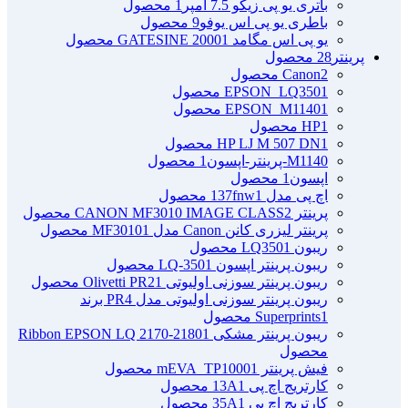
باتری یو پی زیکو 7.5 آمپر
1 محصول
باطری یو پی اس یوفو
9 محصول
یو پی اس مگامد GATESINE 2000
1 محصول
پرینتر
28 محصول
2 محصول
Canon
1 محصول
EPSON_LQ350
1 محصول
EPSON_M1140
1 محصول
HP
1 محصول
HP LJ M 507 DN
M1140-پرینتر-اپسون
1 محصول
اپسون
1 محصول
اچ پی مدل 137fnw
1 محصول
پرینتر CANON MF3010 IMAGE CLASS
2 محصول
پرینتر لیزری کانن Canon مدل MF3010
1 محصول
ریبون LQ350
1 محصول
ریبون پرینتر اپسون LQ-350
1 محصول
ریبون پرینتر سوزنی اولیوتی Olivetti PR2
1 محصول
ریبون پرینتر سوزنی اولیوتی مدل PR4 برند
1 محصول
Superprints
ریبون پرینتر مشکی Ribbon EPSON LQ 2170-2180
1
محصول
فیش پرینتر mEVA_TP1000
1 محصول
کارتریج اچ پی 13A
1 محصول
کارتریج اچ پی 35A
1 محصول