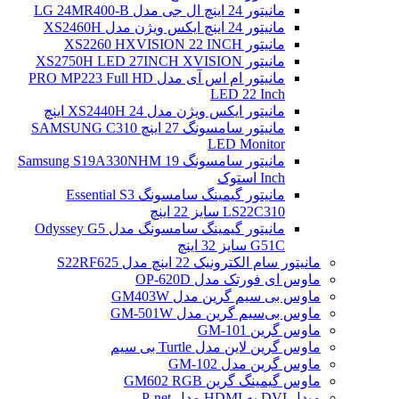
مانیتور 24 اینچ ال جی مدل LG 24MR400-B
مانیتور 24 اینچ ایکس ویژن مدل XS2460H
مانیتور XS2260 HXVISION 22 INCH
مانیتور XS2750H LED 27INCH XVISION
مانیتور ام اس آی مدل PRO MP223 Full HD
LED 22 Inch
مانیتور ایکس ویژن مدل XS2440H 24 اینچ
مانیتور سامسونگ 27 اینچ SAMSUNG C310
LED Monitor
مانیتور سامسونگ Samsung S19A330NHM 19
Inch استوک
مانیتور گیمینگ سامسونگ Essential S3
LS22C310 سایز 22 اینچ
مانیتور گیمینگ سامسونگ مدل Odyssey G5
G51C سایز 32 اینچ
مانیتور سام الکترونیک 22 اینچ مدل S22RF625
ماوس ای فورتک مدل OP-620D
ماوس بی سیم گرین مدل GM403W
ماوس بی‌سیم گرین مدل GM-501W
ماوس گرین GM-101
ماوس گرین لاین مدل Turtle بی سیم
ماوس گرین مدل GM-102
ماوس گیمینگ گرین GM602 RGB
مبدل DVI به HDMI مدل P-net