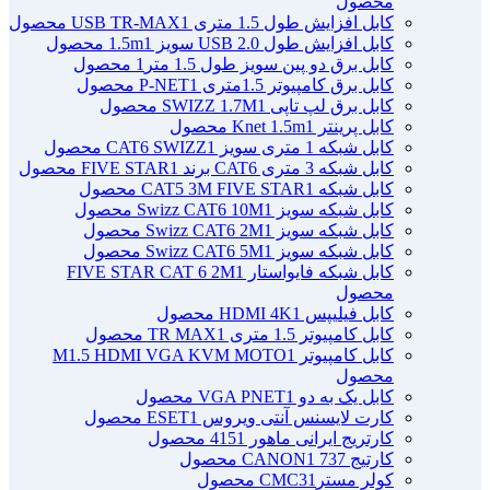
محصول
کابل افزایش طول 1.5 متری USB TR-MAX
1 محصول
کابل افزایش طول USB 2.0 سویز 1.5m
1 محصول
کابل برق دو پین سویز طول 1.5 متر
1 محصول
کابل برق کامپیوتر 1.5ﻣﺘﺮی P-NET
1 محصول
کابل برق لپ تاپی SWIZZ 1.7M
1 محصول
کابل پرینتر Knet 1.5m
1 محصول
کابل شبکه 1 متری سویز CAT6 SWIZZ
1 محصول
کابل شبکه 3 متری CAT6 برند FIVE STAR
1 محصول
کابل شبکه CAT5 3M FIVE STAR
1 محصول
کابل شبکه سویز Swizz CAT6 10M
1 محصول
کابل شبکه سویز Swizz CAT6 2M
1 محصول
کابل شبکه سویز Swizz CAT6 5M
1 محصول
کابل شبکه فایواستار FIVE STAR CAT 6 2M
1
محصول
کابل فیلیپس HDMI 4K
1 محصول
کابل کامپیوتر 1.5 متری TR MAX
1 محصول
کابل کامپیوتر M1.5 HDMI VGA KVM MOTO
1
محصول
کابل یک به دو VGA PNET
1 محصول
کارت لایسنس آنتی ویروس ESET
1 محصول
کارتریج ایرانی ماهور 415
1 محصول
کارتیج 737 CANON
1 محصول
کولر مسترCMC3
1 محصول