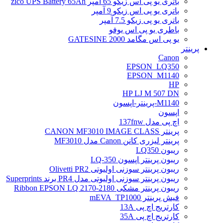
باتری یو پی اس زیکو 65 آمپر zico UPS Battery 65Ah
باتری یو پی اس زیکو 9 آمپر
باتری یو پی زیکو 7.5 آمپر
باطری یو پی اس یوفو
یو پی اس مگامد GATESINE 2000
پرینتر
Canon
EPSON_LQ350
EPSON_M1140
HP
HP LJ M 507 DN
M1140-پرینتر-اپسون
اپسون
اچ پی مدل 137fnw
پرینتر CANON MF3010 IMAGE CLASS
پرینتر لیزری کانن Canon مدل MF3010
ریبون LQ350
ریبون پرینتر اپسون LQ-350
ریبون پرینتر سوزنی اولیوتی Olivetti PR2
ریبون پرینتر سوزنی اولیوتی مدل PR4 برند Superprints
ریبون پرینتر مشکی Ribbon EPSON LQ 2170-2180
فیش پرینتر mEVA_TP1000
کارتریج اچ پی 13A
کارتریج اچ پی 35A