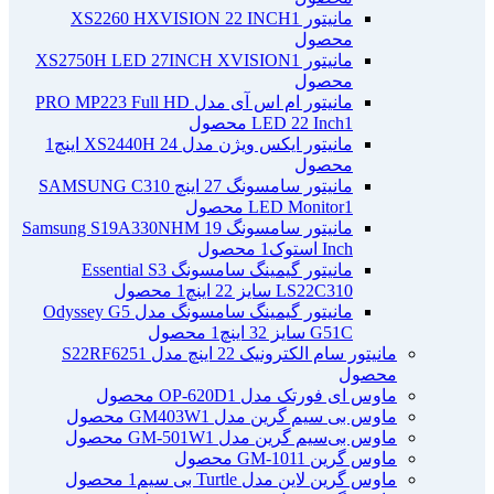
مانیتور XS2260 HXVISION 22 INCH
1
محصول
مانیتور XS2750H LED 27INCH XVISION
1
محصول
مانیتور ام اس آی مدل PRO MP223 Full HD
1 محصول
LED 22 Inch
مانیتور ایکس ویژن مدل XS2440H 24 اینچ
1
محصول
مانیتور سامسونگ 27 اینچ SAMSUNG C310
1 محصول
LED Monitor
مانیتور سامسونگ Samsung S19A330NHM 19
Inch استوک
1 محصول
مانیتور گیمینگ سامسونگ Essential S3
LS22C310 سایز 22 اینچ
1 محصول
مانیتور گیمینگ سامسونگ مدل Odyssey G5
G51C سایز 32 اینچ
1 محصول
مانیتور سام الکترونیک 22 اینچ مدل S22RF625
1
محصول
ماوس ای فورتک مدل OP-620D
1 محصول
ماوس بی سیم گرین مدل GM403W
1 محصول
ماوس بی‌سیم گرین مدل GM-501W
1 محصول
ماوس گرین GM-101
1 محصول
ماوس گرین لاین مدل Turtle بی سیم
1 محصول