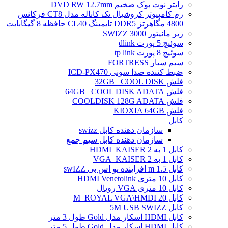
رایتر نوت بوک ضخیم DVD RW 12.7mm
رم کامپیوتر کروشیال تک کاناله مدل CT8 فرکانس
4800 مگاهرتز DDR5 تایمینگ CL40 حافظه 8 گیگابایت
زیر مانیتور SWIZZ 3000
سوئیچ 5 پورت dlink
سوئیچ 8 پورت tp link
سیم سیار FORTRESS
ضبط کننده صدا سونی ICD-PX470
فلش 32GB _COOL DISK
فلش 64GB _COOL DISK ADATA
فلش COOLDISK 128G ADATA
فلش KIOXIA 64GB
کابل
سازمان دهنده کابل swizz
سازمان دهنده کابل سیم جمع
کابل 1 به 2 HDMI_KAISER
کابل 1 به 2 VGA_KAISER
کابل 1.5 m افزاینده یو اس بی swIZZ
کابل 10 متری HDMI Venetolink
کابل 10 متری VGA رویال
کابل 20 M_ROYAL VGA\HMDI
کابل 5M USB SWIZZ
کابل HDMI اسکار مدل Gold طول 3 متر
کابل HDMI اسکار مدل Gold طول 5 متر