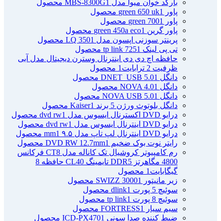
بارکد خوان میوا مدل MBS-8300G
1 محصول
پاور green 650 uk
1 محصول
پاور green 700
1 محصول
پاور گرین green 450a eco
1 محصول
پرینتر سوزنی اپسون مدل LQ 350
1 محصول
تی پی لینک tp link 725
1 محصول
حافظه اچ دی دی اینترنال وسترن دیجیتال مدل آبی
ظرفیت 2 ترابایت
1 محصول
دانگل DNET_USB 5.0
1 محصول
دانگل NOVA 4.0
1 محصول
دانگل NOVA USB 5.0
1 محصول
دانگل بلوتوث ورژن 5 برند Kaiser
1 محصول
درایو DVD اکسترنال ایسوس مدل dvd rw
1 محصول
درایو DVD اینترنال ایسوس مدل dvd rw
1 محصول
درایو DVD اینترنال لپ تاپ مدل ۹.۵ mm
1 محصول
رایتر نوت بوک ضخیم DVD RW 12.7mm
1 محصول
رم کامپیوتر کروشیال تک کاناله مدل CT8 فرکانس
4800 مگاهرتز DDR5 تایمینگ CL40 حافظه 8
گیگابایت
1 محصول
زیر مانیتور SWIZZ 3000
1 محصول
سوئیچ 5 پورت dlink
1 محصول
سوئیچ 8 پورت tp link
1 محصول
سیم سیار FORTRESS
1 محصول
ضبط کننده صدا سونی ICD-PX470
1 محصول