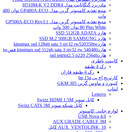
مادربرد گیگابایت مدل H510M-K V2 DDR4
منبع تغذیه کامپیوتر گرین مدل GP400A-ECO توان 400
وات
منبع تغذیه کامپیوتر گرین مدل GP500A-ECO Rev3.1
80 Plus White توان 500 وات
هارد SSD 512GB ADATA
هارد SSD M.2 500GB SAMSUNG
هاردkingmax ssd 128gb sata 3 siv32 rw520350tw
هاردkingmax ssd 512gb sata 3 siv32 rw 540480 فصtw
هاردssd pstriot2.5 p220 256gb
کابینت باطری
رک 4 طبقه
رک 4 طبقه فاران
کارتریج اچ پی hp 15a
کیبورد و ماوس گرین GKM 305
لپتاپ
Lenovo
کابل سویز Swizz HDMI 1.5M
کابل شبکه سویز Swizz CAT6 3M
لوازم جانبی کامپیوتر
4.0 USB Nova
AUX GRADE CABLE 3M
AUX_VENTOLINK_10 کابل