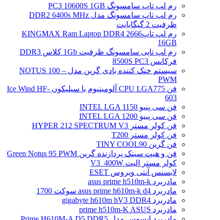
رم لپ تاپ سامسونگ PC3 10600S 1GB
رم لپ تاپ سامسونگ مدل DDR2 6400s MHz
ظرفیت 2 گیگابایت
رم لپ تاپ2666 KINGMAX Ram Laptop DDR4
16GB
رم لپ تاپی سامسونگ ظرفیت 1Gb کلاس DDR3
فرکانس 8500S PC3
سیستم خنک کننده بادی گرین مدل NOTUS 100 –
PWM
فن CPU LGA775 آلومینیوم با سیلیکون Ice Wind HF-
603
فن سی پییو INTEL LGA 1150
فن سی پییو INTEL LGA 1200
فن کولر مستر HYPER 212 SPECTRUM V3
فن کولر مستر T200
فن گرین TINY COOL90
فن و هیت سینک پردازنده گرین Green Notus 95 PWM
کولر مستر الیت V3_400W
لایسنس آنتی ویروس ESET
مادربرد asus prime h510m-k
مادربرد asus prime h610m-k d4 سوکت 1700
مادربرد gigabyte h610m hV3 DDR4
مادربرد prime h510m-K ASUS
مادربرد ایسوس مدل Prime H610M-A D5 DDR5