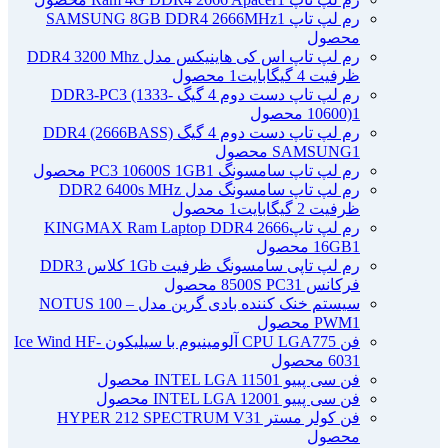
رم لپ تاپ SAMSUNG 8GB DDR4 2666MHz
1
محصول
رم لپ تاپ اس کی هاینیکس مدل DDR4 3200 Mhz
ظرفیت 4 گیگابایت
1 محصول
رم لپ تاپ دست دوم 4 گیگ DDR3-PC3 (1333-
1 محصول
10600)
رم لپ تاپ دست دوم 4 گیگ DDR4 (2666BASS)
1 محصول
SAMSUNG
رم لپ تاپ سامسونگ PC3 10600S 1GB
1 محصول
رم لپ تاپ سامسونگ مدل DDR2 6400s MHz
ظرفیت 2 گیگابایت
1 محصول
رم لپ تاپ2666 KINGMAX Ram Laptop DDR4
1 محصول
16GB
رم لپ تاپی سامسونگ ظرفیت 1Gb کلاس DDR3
فرکانس 8500S PC3
1 محصول
سیستم خنک کننده بادی گرین مدل NOTUS 100 –
1 محصول
PWM
فن CPU LGA775 آلومینیوم با سیلیکون Ice Wind HF-
1 محصول
603
فن سی پییو INTEL LGA 1150
1 محصول
فن سی پییو INTEL LGA 1200
1 محصول
فن کولر مستر HYPER 212 SPECTRUM V3
1
محصول