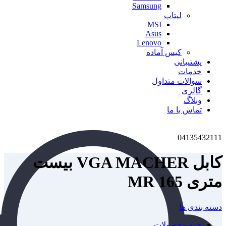
Samsung
لپتاپ
MSI
Asus
Lenovo
کیس آماده
پشتیبانی
خدمات
سوالات متداول
گالری
وبلاگ
تماس با ما
04135432111
کابل VGA MACHER بیست
متری MR 165
دسته بندی ها
همه
محصولات