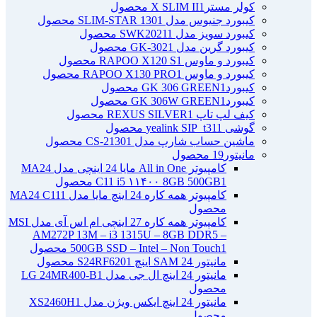
کولر مسترX SLIM II
1 محصول
کیبورد جنیوس مدل SLIM-STAR 130
1 محصول
کیبورد سویز مدل SWK2021
1 محصول
کیبورد گرین مدل GK-302
1 محصول
کیبورد و ماوس RAPOO X120 S
1 محصول
کیبورد و ماوس RAPOO X130 PRO
1 محصول
کیبوردGK 306 GREEN
1 محصول
کیبوردGK 306W GREEN
1 محصول
کیف لپ تاپ REXUS SILVER
1 محصول
گوشی yealink SIP_t31
1 محصول
ماشین حساب شارپ مدل CS-2130
1 محصول
مانیتور
19 محصول
کامپیوتر All in One مایا 24 اینچی مدل MA24
1 محصول
C11 i5 ۱۱۴۰۰ 8GB 500GB
کامپیوتر همه کاره 24 اینچ مایا مدل MA24 C11
1
محصول
کامپیوتر همه کاره 27 اینچی ام اس آی مدل MSI
AM272P 13M – i3 1315U – 8GB DDR5 –
1 محصول
500GB SSD – Intel – Non Touch
مانیتور 24 SAM اینچ S24RF620
1 محصول
مانیتور 24 اینچ ال جی مدل LG 24MR400-B
1
محصول
مانیتور 24 اینچ ایکس ویژن مدل XS2460H
1
محصول