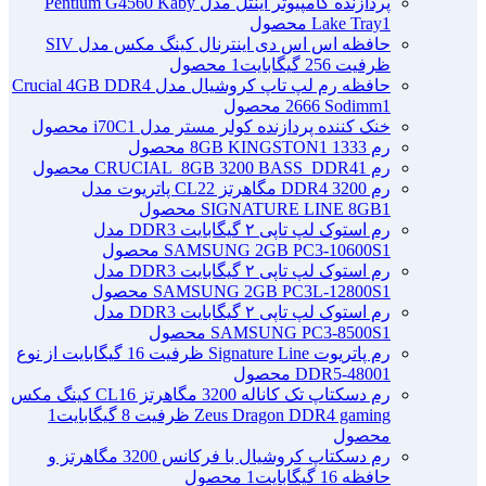
پردازنده کامپیوتر اینتل مدل Pentium G4560 Kaby
1 محصول
Lake Tray
حافظه اس اس دی اینترنال کینگ مکس مدل SIV
ظرفیت 256 گیگابایت
1 محصول
حافظه رم لپ تاپ کروشیال مدل Crucial 4GB DDR4
1 محصول
2666 Sodimm
خنک کننده پردازنده کولر مستر مدل i70C
1 محصول
رم 1333 8GB KINGSTON
1 محصول
رم CRUCIAL_8GB 3200 BASS_DDR4
1 محصول
رم DDR4 3200 مگاهرتز CL22 پاتریوت مدل
1 محصول
SIGNATURE LINE 8GB
رم استوک لپ تاپی ۲ گیگابایت DDR3 مدل
1 محصول
SAMSUNG 2GB PC3-10600S
رم استوک لپ تاپی ۲ گیگابایت DDR3 مدل
1 محصول
SAMSUNG 2GB PC3L-12800S
رم استوک لپ تاپی ۲ گیگابایت DDR3 مدل
1 محصول
SAMSUNG PC3-8500S
رم پاتریوت Signature Line ظرفیت 16 گیگابایت از نوع
1 محصول
DDR5-4800
رم دسکتاپ تک کاناله 3200 مگاهرتز CL16 کینگ مکس
Zeus Dragon DDR4 gaming ظرفیت 8 گیگابایت
1
محصول
رم دسکتاپ کروشیال با فرکانس 3200 مگاهرتز و
حافظه 16 گیگابایت
1 محصول