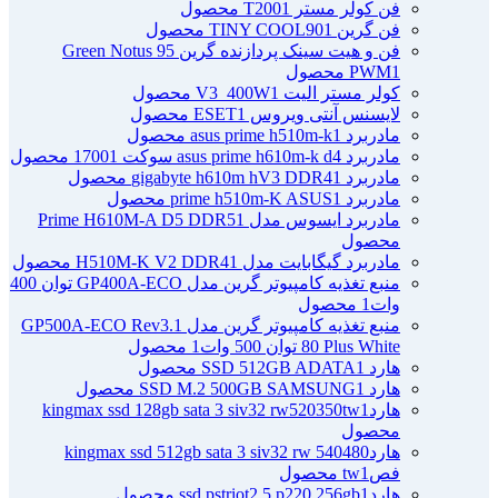
فن کولر مستر T200
1 محصول
فن گرین TINY COOL90
1 محصول
فن و هیت سینک پردازنده گرین Green Notus 95
1 محصول
PWM
کولر مستر الیت V3_400W
1 محصول
لایسنس آنتی ویروس ESET
1 محصول
مادربرد asus prime h510m-k
1 محصول
مادربرد asus prime h610m-k d4 سوکت 1700
1 محصول
مادربرد gigabyte h610m hV3 DDR4
1 محصول
مادربرد prime h510m-K ASUS
1 محصول
مادربرد ایسوس مدل Prime H610M-A D5 DDR5
1
محصول
مادربرد گیگابایت مدل H510M-K V2 DDR4
1 محصول
منبع تغذیه کامپیوتر گرین مدل GP400A-ECO توان 400
وات
1 محصول
منبع تغذیه کامپیوتر گرین مدل GP500A-ECO Rev3.1
80 Plus White توان 500 وات
1 محصول
هارد SSD 512GB ADATA
1 محصول
هارد SSD M.2 500GB SAMSUNG
1 محصول
هاردkingmax ssd 128gb sata 3 siv32 rw520350tw
1
محصول
هاردkingmax ssd 512gb sata 3 siv32 rw 540480
فصtw
1 محصول
هاردssd pstriot2.5 p220 256gb
1 محصول