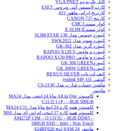
کابل یک به دو VGA PNET
کارت لایسنس آنتی ویروس ESET
کارتریج ایرانی ماهور 415
کارتیج 737 CANON
کولر مسترCMC3
کولر مسترX SLIM II
کیبورد جنیوس مدل SLIM-STAR 130
کیبورد سویز مدل SWK2021
کیبورد گرین مدل GK-302
کیبورد و ماوس RAPOO X120 S
کیبورد و ماوس RAPOO X130 PRO
کیبوردGK 306 GREEN
کیبوردGK 306W GREEN
کیف لپ تاپ REXUS SILVER
گوشی yealink SIP_t31
ماشین حساب شارپ مدل CS-2130
مانیتور
کامپیوتر All in One مایا 24 اینچی مدل MA24
C11 i5 ۱۱۴۰۰ 8GB 500GB
کامپیوتر همه کاره 24 اینچ مایا مدل MA24 C11
کامپیوتر همه کاره 27 اینچی ام اس آی مدل MSI
AM272P 13M – i3 1315U – 8GB DDR5 –
500GB SSD – Intel – Non Touch
مانیتور 24 SAM اینچ S24RF620