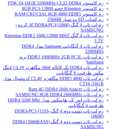
رم کامپیوتر FDK S4 16GB 3200MHz CL22 DDR4
رم کامپیوتر Kingston حجم 8GB PC3-12800
رم کامپیوتر RAM CRUCIAL 8GB 4800 DDR5
رم کمیاب SD دو شیار 256MB
رم لپ تاپ 4 گیگ DDR4-PC4 (2666) کارکرده -
SAMSUNG
رم لپ تاپ 4 گیگ Kingston DDR3 1600-12800 MHZ
1.5V
رم لپ تاپ 4 گیگابایت Samsung مدل DDR4
3200MHz
رم لپ تاپ DDR3 1600MHz 2GB PC3L برند
SamSung
رم لپ تاپ DDR4 تک کاناله 2666 مگاهرتز CL19 کینگ
مکس ظرفیت 8 گیگابایت
رم لپ تاپ DDR5 4800 مگاهرتز CL40 کروشیال مدل
CT16 /16GB
رم لپ تاپ Ram 4G DDR4 2666 Apacer
رم لپ تاپ SAMSUNG 8GB DDR4 2666MHz
رم لپ تاپ اس کی هاینیکس مدل DDR4 3200 Mhz
ظرفیت 4 گیگابایت
رم لپ تاپ دست دوم 4 گیگ DDR3-PC3 (1333-
10600)
رم لپ تاپ دست دوم 4 گیگ DDR4 (2666BASS)
SAMSUNG