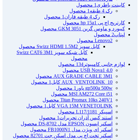
کابینت باطری
1 محصول
رک 4 طبقه
1 محصول
رک 4 طبقه فاران
1 محصول
کارتریج اچ پی hp 15a
1 محصول
کیبورد و ماوس گرین GKM 305
1 محصول
لپتاپ
2 محصول
2 محصول
Lenovo
کابل سویز Swizz HDMI 1.5M
2 محصول
کابل شبکه سویز Swizz CAT6 3M
1
محصول
لوازم جانبی کامپیوتر
134 محصول
4.0 USB Nova
1 محصول
1 محصول
AUX GRADE CABLE 3M
AUX_VENTOLINK_10 کابل
1 محصول
gp500a 500w پاور
1 محصول
1 محصول
MSI AM272 Core i5
1 محصول
Titan Promax 10ks 240V
VGA 15M VENETOLINK کابل
1 محصول
اسپیکر L117/118
1 محصول
استند کیس آذران تحریرات
1 محصول
اسکنر اپسون EPSON مدل DS-870
2 محصول
اسکنر ای ویژن مدل FB1000N
1 محصول
اسکنر تخت اچ پی مدل اسکن جت 8270
1 محصول