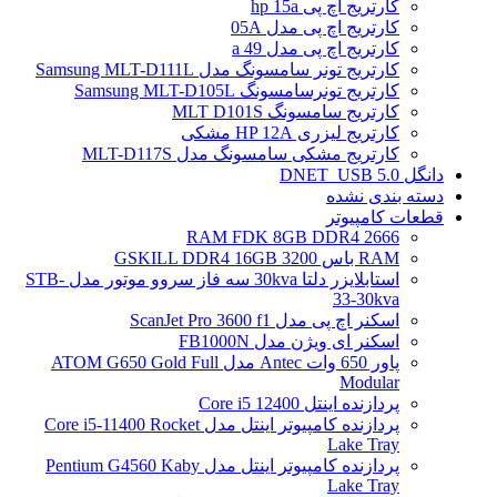
کارتریج اچ پی hp 15a
کارتریج اچ پی مدل 05A
کارتریج اچ پی مدل 49 a
کارتریج تونر سامسونگ مدل Samsung MLT-D111L
کارتریج تونرسامسونگ Samsung MLT-D105L
کارتریج سامسونگ MLT D101S
کارتریج لیزری HP 12A مشکی
کارتریج مشکی سامسونگ مدل MLT-D117S
دانگل DNET_USB 5.0
دسته بندی نشده
قطعات کامپیوتر
RAM FDK 8GB DDR4 2666
RAM باس 3200 GSKILL DDR4 16GB
استابلایزر دلتا 30kva سه فاز سروو موتور مدل STB-
33-30kva
اسکنر اچ پی مدل ScanJet Pro 3600 f1
اسکنر ای ویژن مدل FB1000N
پاور 650 وات Antec مدل ATOM G650 Gold Full
Modular
پردازنده اینتل Core i5 12400
پردازنده کامپیوتر اینتل مدل Core i5-11400 Rocket
Lake Tray
پردازنده کامپیوتر اینتل مدل Pentium G4560 Kaby
Lake Tray