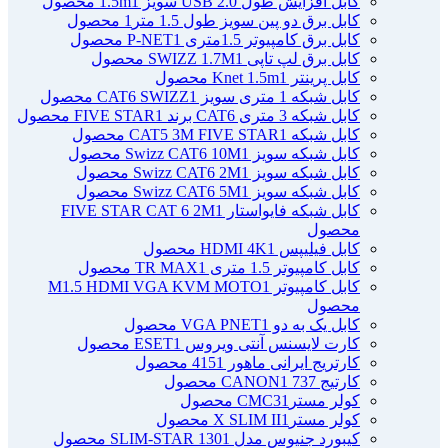
کابل افزایش طول USB 2.0 سویز 1.5m
1 محصول
کابل برق دو پین سویز طول 1.5 متر
1 محصول
کابل برق کامپیوتر 1.5ﻣﺘﺮی P-NET
1 محصول
کابل برق لپ تاپی SWIZZ 1.7M
1 محصول
کابل پرینتر Knet 1.5m
1 محصول
کابل شبکه 1 متری سویز CAT6 SWIZZ
1 محصول
کابل شبکه 3 متری CAT6 برند FIVE STAR
1 محصول
کابل شبکه CAT5 3M FIVE STAR
1 محصول
کابل شبکه سویز Swizz CAT6 10M
1 محصول
کابل شبکه سویز Swizz CAT6 2M
1 محصول
کابل شبکه سویز Swizz CAT6 5M
1 محصول
کابل شبکه فایواستار FIVE STAR CAT 6 2M
1
محصول
کابل فیلیپس HDMI 4K
1 محصول
کابل کامپیوتر 1.5 متری TR MAX
1 محصول
کابل کامپیوتر M1.5 HDMI VGA KVM MOTO
1
محصول
کابل یک به دو VGA PNET
1 محصول
کارت لایسنس آنتی ویروس ESET
1 محصول
کارتریج ایرانی ماهور 415
1 محصول
کارتیج 737 CANON
1 محصول
کولر مسترCMC3
1 محصول
کولر مسترX SLIM II
1 محصول
کیبورد جنیوس مدل SLIM-STAR 130
1 محصول