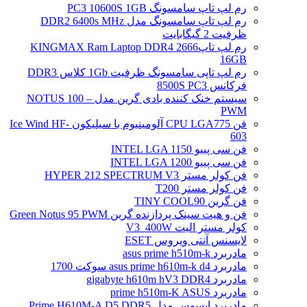
رم لپ تاپ سامسونگ PC3 10600S 1GB
رم لپ تاپ سامسونگ مدل DDR2 6400s MHz
ظرفیت 2 گیگابایت
رم لپ تاپ2666 KINGMAX Ram Laptop DDR4
16GB
رم لپ تاپی سامسونگ ظرفیت 1Gb کلاس DDR3
فرکانس 8500S PC3
سیستم خنک کننده بادی گرین مدل NOTUS 100 –
PWM
فن CPU LGA775 آلومینیوم با سیلیکون Ice Wind HF-
603
فن سی پییو INTEL LGA 1150
فن سی پییو INTEL LGA 1200
فن کولر مستر HYPER 212 SPECTRUM V3
فن کولر مستر T200
فن گرین TINY COOL90
فن و هیت سینک پردازنده گرین Green Notus 95 PWM
کولر مستر الیت V3_400W
لایسنس آنتی ویروس ESET
مادربرد asus prime h510m-k
مادربرد asus prime h610m-k d4 سوکت 1700
مادربرد gigabyte h610m hV3 DDR4
مادربرد prime h510m-K ASUS
مادربرد ایسوس مدل Prime H610M-A D5 DDR5