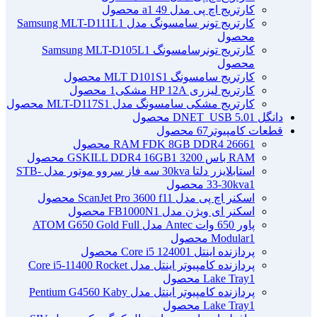
کارتریج اچ پی مدل 49 a
1 محصول
کارتریج تونر سامسونگ مدل Samsung MLT-D111L
1
محصول
کارتریج تونرسامسونگ Samsung MLT-D105L
1
محصول
کارتریج سامسونگ MLT D101S
1 محصول
کارتریج لیزری HP 12A مشکی
1 محصول
کارتریج مشکی سامسونگ مدل MLT-D117S
1 محصول
دانگل DNET_USB 5.0
1 محصول
قطعات کامپیوتر
67 محصول
1 محصول
RAM FDK 8GB DDR4 2666
RAM باس 3200 GSKILL DDR4 16GB
1 محصول
استابلایزر دلتا 30kva سه فاز سروو موتور مدل STB-
1 محصول
33-30kva
اسکنر اچ پی مدل ScanJet Pro 3600 f1
1 محصول
اسکنر ای ویژن مدل FB1000N
1 محصول
پاور 650 وات Antec مدل ATOM G650 Gold Full
1 محصول
Modular
پردازنده اینتل Core i5 12400
1 محصول
پردازنده کامپیوتر اینتل مدل Core i5-11400 Rocket
1 محصول
Lake Tray
پردازنده کامپیوتر اینتل مدل Pentium G4560 Kaby
1 محصول
Lake Tray