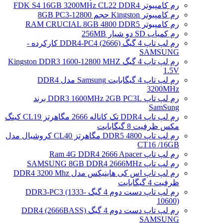
رم کامپیوتر FDK S4 16GB 3200MHz CL22 DDR4
رم کامپیوتر Kingston حجم 8GB PC3-12800
رم کامپیوتر RAM CRUCIAL 8GB 4800 DDR5
رم کمیاب SD دو شیار 256MB
رم لپ تاپ 4 گیگ DDR4-PC4 (2666) کارکرده -
SAMSUNG
رم لپ تاپ 4 گیگ Kingston DDR3 1600-12800 MHZ
1.5V
رم لپ تاپ 4 گیگابایت Samsung مدل DDR4
3200MHz
رم لپ تاپ DDR3 1600MHz 2GB PC3L برند
SamSung
رم لپ تاپ DDR4 تک کاناله 2666 مگاهرتز CL19 کینگ
مکس ظرفیت 8 گیگابایت
رم لپ تاپ DDR5 4800 مگاهرتز CL40 کروشیال مدل
CT16 /16GB
رم لپ تاپ Ram 4G DDR4 2666 Apacer
رم لپ تاپ SAMSUNG 8GB DDR4 2666MHz
رم لپ تاپ اس کی هاینیکس مدل DDR4 3200 Mhz
ظرفیت 4 گیگابایت
رم لپ تاپ دست دوم 4 گیگ DDR3-PC3 (1333-
10600)
رم لپ تاپ دست دوم 4 گیگ DDR4 (2666BASS)
SAMSUNG