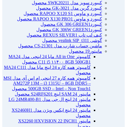
کیبورد سویز مدل SWK2021
1 محصول
کیبورد گرین مدل GK-302
1 محصول
کیبورد و ماوس RAPOO X120 S
1 محصول
کیبورد و ماوس RAPOO X130 PRO
1 محصول
کیبوردGK 306 GREEN
1 محصول
کیبوردGK 306W GREEN
1 محصول
کیف لپ تاپ REXUS SILVER
1 محصول
گوشی yealink SIP_t31
1 محصول
ماشین حساب شارپ مدل CS-2130
1 محصول
مانیتور
19 محصول
کامپیوتر All in One مایا 24 اینچی مدل MA24
1 محصول
C11 i5 ۱۱۴۰۰ 8GB 500GB
کامپیوتر همه کاره 24 اینچ مایا مدل MA24 C11
1
محصول
کامپیوتر همه کاره 27 اینچی ام اس آی مدل MSI
AM272P 13M – i3 1315U – 8GB DDR5 –
1 محصول
500GB SSD – Intel – Non Touch
مانیتور 24 SAM اینچ S24RF620
1 محصول
مانیتور 24 اینچ ال جی مدل LG 24MR400-B
1
محصول
مانیتور 24 اینچ ایکس ویژن مدل XS2460H
1
محصول
مانیتور XS2260 HXVISION 22 INCH
1
محصول