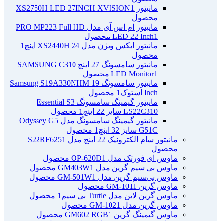
مانیتور XS2750H LED 27INCH XVISION
1
محصول
مانیتور ام اس آی مدل PRO MP223 Full HD
1 محصول
LED 22 Inch
مانیتور ایکس ویژن مدل XS2440H 24 اینچ
1
محصول
مانیتور سامسونگ 27 اینچ SAMSUNG C310
1 محصول
LED Monitor
مانیتور سامسونگ Samsung S19A330NHM 19
Inch استوک
1 محصول
مانیتور گیمینگ سامسونگ Essential S3
LS22C310 سایز 22 اینچ
1 محصول
مانیتور گیمینگ سامسونگ مدل Odyssey G5
G51C سایز 32 اینچ
1 محصول
مانیتور سام الکترونیک 22 اینچ مدل S22RF625
1
محصول
ماوس ای فورتک مدل OP-620D
1 محصول
ماوس بی سیم گرین مدل GM403W
1 محصول
ماوس بی‌سیم گرین مدل GM-501W
1 محصول
ماوس گرین GM-101
1 محصول
ماوس گرین لاین مدل Turtle بی سیم
1 محصول
ماوس گرین مدل GM-102
1 محصول
ماوس گیمینگ گرین GM602 RGB
1 محصول