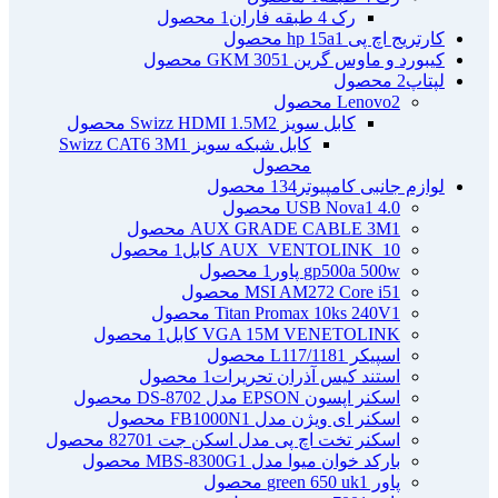
رک 4 طبقه فاران
1 محصول
کارتریج اچ پی hp 15a
1 محصول
کیبورد و ماوس گرین GKM 305
1 محصول
لپتاپ
2 محصول
2 محصول
Lenovo
کابل سویز Swizz HDMI 1.5M
2 محصول
کابل شبکه سویز Swizz CAT6 3M
1
محصول
لوازم جانبی کامپیوتر
134 محصول
4.0 USB Nova
1 محصول
1 محصول
AUX GRADE CABLE 3M
AUX_VENTOLINK_10 کابل
1 محصول
gp500a 500w پاور
1 محصول
1 محصول
MSI AM272 Core i5
1 محصول
Titan Promax 10ks 240V
VGA 15M VENETOLINK کابل
1 محصول
اسپیکر L117/118
1 محصول
استند کیس آذران تحریرات
1 محصول
اسکنر اپسون EPSON مدل DS-870
2 محصول
اسکنر ای ویژن مدل FB1000N
1 محصول
اسکنر تخت اچ پی مدل اسکن جت 8270
1 محصول
بارکد خوان میوا مدل MBS-8300G
1 محصول
پاور green 650 uk
1 محصول