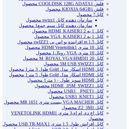
فلش COOLDISK 128G ADATA
1 محصول
فلش KIOXIA 64GB
1 محصول
کابل
7 محصول
سازمان دهنده کابل swizz
1 محصول
سازمان دهنده کابل سیم جمع
1 محصول
کابل 1 به 2 HDMI_KAISER
1 محصول
کابل 1 به 2 VGA_KAISER
1 محصول
کابل 1.5 m افزاینده یو اس بی swIZZ
1 محصول
کابل 10 متری HDMI Venetolink
1 محصول
کابل 10 متری VGA رویال
1 محصول
کابل 20 M_ROYAL VGA\HMDI
1 محصول
کابل 5M USB SWIZZ
1 محصول
کابل HDMI اسکار مدل Gold طول 3 متر
1 محصول
کابل HDMI اسکار مدل Gold طول 5 متر
1 محصول
کابل HDMI سویز طول ۱۰ متر
1 محصول
کابل HDMI_.05M_SWIZZ
1 محصول
کابل USB3 _ PNET
1 محصول
کابل USB3_KNET
1 محصول
کابل VGA MACHER بیست متری MR 165
1 محصول
کابل Z2_3M
1 محصول
کابل اچ دی ام ای3 متری VENETOLINK HDMI
1
محصول
کابل افزایش طول 1.5 متری USB TR-MAX
1 محصول