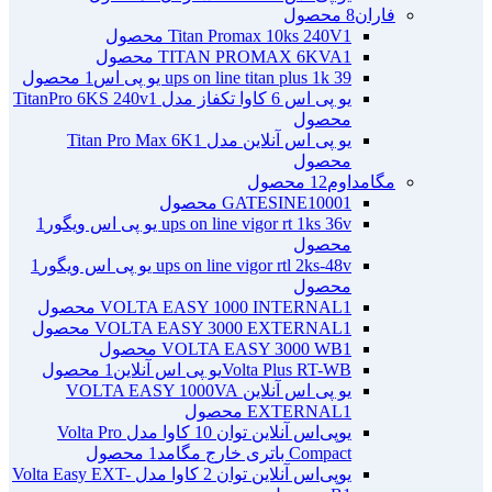
فاران
8 محصول
1 محصول
Titan Promax 10ks 240V
1 محصول
TITAN PROMAX 6KVA
ups on line titan plus 1k 39 یو پی اس
1 محصول
یو پی اس 6 کاوا تکفاز مدل TitanPro 6KS 240v
1
محصول
یو پی اس آنلاین مدل Titan Pro Max 6K
1
محصول
مگامداوم
12 محصول
1 محصول
GATESINE1000
ups on line vigor rt 1ks 36v یو پی اس ویگور
1
محصول
ups on line vigor rtl 2ks-48v یو پی اس ویگور
1
محصول
1 محصول
VOLTA EASY 1000 INTERNAL
1 محصول
VOLTA EASY 3000 EXTERNAL
1 محصول
VOLTA EASY 3000 WB
Volta Plus RT-WBیو پی اس آنلاین
1 محصول
یو پی اس آنلاین VOLTA EASY 1000VA
1 محصول
EXTERNAL
یو‌پی‌اس آنلاین توان 10 کاوا مدل Volta Pro
Compact باتری خارج مگامد
1 محصول
یو‌پی‌اس آنلاین توان 2 کاوا مدل Volta Easy EXT-