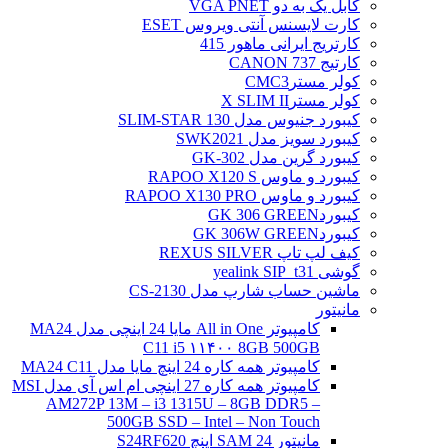
کابل یک به دو VGA PNET
کارت لایسنس آنتی ویروس ESET
کارتریج ایرانی ماهور 415
کارتیج 737 CANON
کولر مسترCMC3
کولر مسترX SLIM II
کیبورد جنیوس مدل SLIM-STAR 130
کیبورد سویز مدل SWK2021
کیبورد گرین مدل GK-302
کیبورد و ماوس RAPOO X120 S
کیبورد و ماوس RAPOO X130 PRO
کیبوردGK 306 GREEN
کیبوردGK 306W GREEN
کیف لپ تاپ REXUS SILVER
گوشی yealink SIP_t31
ماشین حساب شارپ مدل CS-2130
مانیتور
کامپیوتر All in One مایا 24 اینچی مدل MA24
C11 i5 ۱۱۴۰۰ 8GB 500GB
کامپیوتر همه کاره 24 اینچ مایا مدل MA24 C11
کامپیوتر همه کاره 27 اینچی ام اس آی مدل MSI
AM272P 13M – i3 1315U – 8GB DDR5 –
500GB SSD – Intel – Non Touch
مانیتور 24 SAM اینچ S24RF620