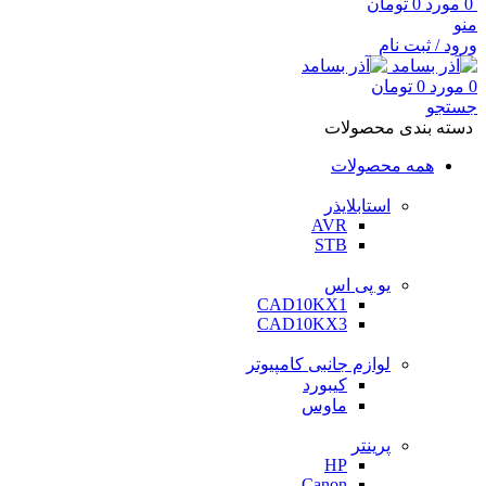
0
مورد
0
تومان
منو
ورود / ثبت نام
0
مورد
0
تومان
جستجو
دسته بندی محصولات
همه محصولات
استابلایذر
AVR
STB
یو پی اس
CAD10KX1
CAD10KX3
لوازم جانبی کامپیوتر
کیبورد
ماوس
پرینتر
HP
Canon