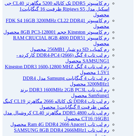
رم کامپیوتر DDR5 تک کاناله 5200 مگاهرتز CL40 جی
اسکیل مدل Ripjaws S5 ظرفیت 16 گیگابایت
1
محصول
رم کامپیوتر FDK S4 16GB 3200MHz CL22 DDR4
1
محصول
رم کامپیوتر Kingston حجم 8GB PC3-12800
1 محصول
رم کامپیوتر RAM CRUCIAL 8GB 4800 DDR5
1
محصول
رم کمیاب SD دو شیار 256MB
1 محصول
رم لپ تاپ 4 گیگ DDR4-PC4 (2666) کارکرده -
1 محصول
SAMSUNG
رم لپ تاپ 4 گیگ Kingston DDR3 1600-12800 MHZ
1 محصول
1.5V
رم لپ تاپ 4 گیگابایت Samsung مدل DDR4
1 محصول
3200MHz
رم لپ تاپ DDR3 1600MHz 2GB PC3L برند
1 محصول
SamSung
رم لپ تاپ DDR4 تک کاناله 2666 مگاهرتز CL19 کینگ
مکس ظرفیت 8 گیگابایت
1 محصول
رم لپ تاپ DDR5 4800 مگاهرتز CL40 کروشیال مدل
1 محصول
CT16 /16GB
رم لپ تاپ Ram 4G DDR4 2666 Apacer
1 محصول
رم لپ تاپ SAMSUNG 8GB DDR4 2666MHz
1
محصول