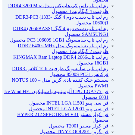
رم لپ تاپ اس کی هاینیکس مدل DDR4 3200 Mhz
ظرفیت 4 گیگابایت
1 محصول
رم لپ تاپ دست دوم 4 گیگ DDR3-PC3 (1333-
1 محصول
10600)
رم لپ تاپ دست دوم 4 گیگ DDR4 (2666BASS)
1 محصول
SAMSUNG
رم لپ تاپ سامسونگ PC3 10600S 1GB
1 محصول
رم لپ تاپ سامسونگ مدل DDR2 6400s MHz
ظرفیت 2 گیگابایت
1 محصول
رم لپ تاپ2666 KINGMAX Ram Laptop DDR4
1 محصول
16GB
رم لپ تاپی سامسونگ ظرفیت 1Gb کلاس DDR3
فرکانس 8500S PC3
1 محصول
سیستم خنک کننده بادی گرین مدل NOTUS 100 –
1 محصول
PWM
فن CPU LGA775 آلومینیوم با سیلیکون Ice Wind HF-
1 محصول
603
فن سی پییو INTEL LGA 1150
1 محصول
فن سی پییو INTEL LGA 1200
1 محصول
فن کولر مستر HYPER 212 SPECTRUM V3
1
محصول
فن کولر مستر T200
1 محصول
فن گرین TINY COOL90
1 محصول