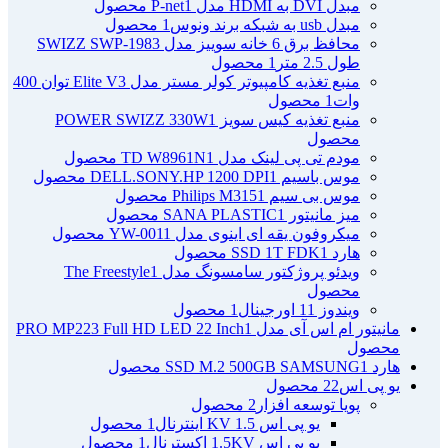
مبدل DVI به HDMI مدل P-net
1 محصول
مبدل usb به شبکه برند ونوس
1 محصول
محافظ برق 6 خانه سوییز مدل SWIZZ SWP-1983
طول 2.5 متر
1 محصول
منبع تغذیه کامپیوتر کولر مستر مدل Elite V3 توان 400
وات
1 محصول
منبع تغذیه کیس سویز POWER SWIZZ 330W
1
محصول
مودم تی پی لینک مدل TD W8961N
1 محصول
موس باسیم DELL.SONY.HP 1200 DPI
1 محصول
موس بی سیم Philips M315
1 محصول
میز مانیتور SANA PLASTIC
1 محصول
میکروفون یقه ای اینوی مدل YW-001
1 محصول
هارد SSD 1T FDK
1 محصول
ویدئو پروژکتور سامسونگ مدل The Freestyle
1
محصول
ویندوز 11 اورجینال
1 محصول
مانیتور ام اس آی مدل PRO MP223 Full HD LED 22 Inch
1
محصول
هارد SSD M.2 500GB SAMSUNG
1 محصول
یو پی اس
22 محصول
پویا توسعه افزار
2 محصول
یو پی اس 1.5 KV اینترنال
1 محصول
یو پی اس 1.5KV اکسترنال
1 محصول