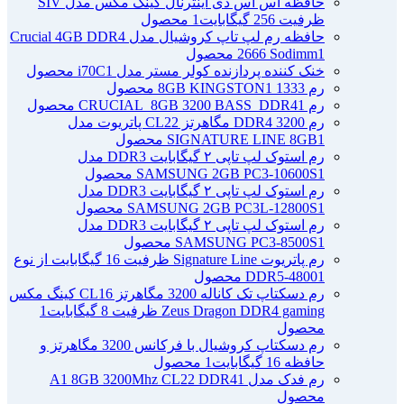
حافظه اس اس دی اینترنال کینگ مکس مدل SIV
ظرفیت 256 گیگابایت
1 محصول
حافظه رم لپ تاپ کروشیال مدل Crucial 4GB DDR4
1 محصول
2666 Sodimm
خنک کننده پردازنده کولر مستر مدل i70C
1 محصول
رم 1333 8GB KINGSTON
1 محصول
رم CRUCIAL_8GB 3200 BASS_DDR4
1 محصول
رم DDR4 3200 مگاهرتز CL22 پاتریوت مدل
1 محصول
SIGNATURE LINE 8GB
رم استوک لپ تاپی ۲ گیگابایت DDR3 مدل
1 محصول
SAMSUNG 2GB PC3-10600S
رم استوک لپ تاپی ۲ گیگابایت DDR3 مدل
1 محصول
SAMSUNG 2GB PC3L-12800S
رم استوک لپ تاپی ۲ گیگابایت DDR3 مدل
1 محصول
SAMSUNG PC3-8500S
رم پاتریوت Signature Line ظرفیت 16 گیگابایت از نوع
1 محصول
DDR5-4800
رم دسکتاپ تک کاناله 3200 مگاهرتز CL16 کینگ مکس
Zeus Dragon DDR4 gaming ظرفیت 8 گیگابایت
1
محصول
رم دسکتاپ کروشیال با فرکانس 3200 مگاهرتز و
حافظه 16 گیگابایت
1 محصول
رم فدک مدل A1 8GB 3200Mhz CL22 DDR4
1
محصول