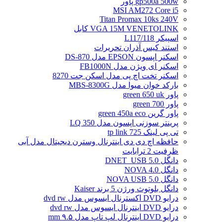
gp500a 500w پاور
MSI AM272 Core i5
Titan Promax 10ks 240V
VGA 15M VENETOLINK کابل
اسپیکر L117/118
استند کیس آذران تحریرات
اسکنر اپسون EPSON مدل DS-870
اسکنر ای ویژن مدل FB1000N
اسکنر تخت اچ پی مدل اسکن جت 8270
بارکد خوان میوا مدل MBS-8300G
پاور green 650 uk
پاور green 700
پاور گرین green 450a eco
پرینتر سوزنی اپسون مدل LQ 350
تی پی لینک tp link 725
حافظه اچ دی دی اینترنال وسترن دیجیتال مدل آبی
ظرفیت 2 ترابایت
دانگل DNET_USB 5.0
دانگل NOVA 4.0
دانگل NOVA USB 5.0
دانگل بلوتوث ورژن 5 برند Kaiser
درایو DVD اکسترنال ایسوس مدل dvd rw
درایو DVD اینترنال ایسوس مدل dvd rw
درایو DVD اینترنال لپ تاپ مدل ۹.۵ mm