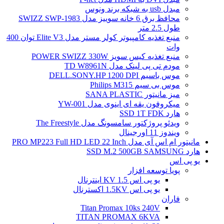
مبدل usb به شبکه برند ونوس
محافظ برق 6 خانه سوییز مدل SWIZZ SWP-1983
طول 2.5 متر
منبع تغذیه کامپیوتر کولر مستر مدل Elite V3 توان 400
وات
منبع تغذیه کیس سویز POWER SWIZZ 330W
مودم تی پی لینک مدل TD W8961N
موس باسیم DELL.SONY.HP 1200 DPI
موس بی سیم Philips M315
میز مانیتور SANA PLASTIC
میکروفون یقه ای اینوی مدل YW-001
هارد SSD 1T FDK
ویدئو پروژکتور سامسونگ مدل The Freestyle
ویندوز 11 اورجینال
مانیتور ام اس آی مدل PRO MP223 Full HD LED 22 Inch
هارد SSD M.2 500GB SAMSUNG
یو پی اس
پویا توسعه افزار
یو پی اس 1.5 KV اینترنال
یو پی اس 1.5KV اکسترنال
فاران
Titan Promax 10ks 240V
TITAN PROMAX 6KVA