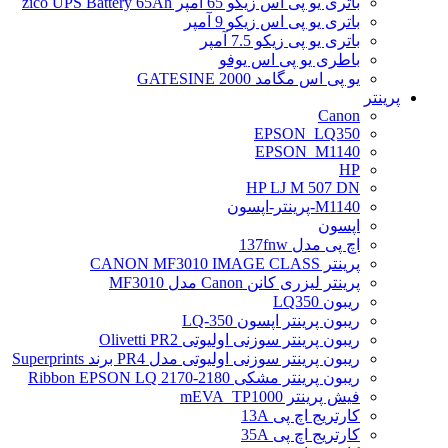
باتری یو پی اس زیکو 65 آمپر zico UPS Battery 65Ah
باتری یو پی اس زیکو 9 آمپر
باتری یو پی زیکو 7.5 آمپر
باطری یو پی اس یوفو
یو پی اس مگامد GATESINE 2000
پرینتر
Canon
EPSON_LQ350
EPSON_M1140
HP
HP LJ M 507 DN
M1140-پرینتر-اپسون
اپسون
اچ پی مدل 137fnw
پرینتر CANON MF3010 IMAGE CLASS
پرینتر لیزری کانن Canon مدل MF3010
ریبون LQ350
ریبون پرینتر اپسون LQ-350
ریبون پرینتر سوزنی اولیوتی Olivetti PR2
ریبون پرینتر سوزنی اولیوتی مدل PR4 برند Superprints
ریبون پرینتر مشکی Ribbon EPSON LQ 2170-2180
فیش پرینتر mEVA_TP1000
کارتریج اچ پی 13A
کارتریج اچ پی 35A