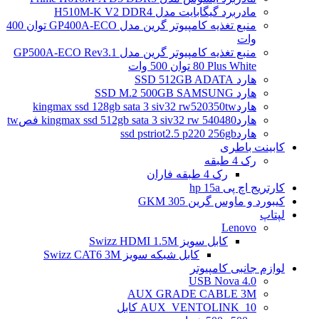
مادربرد گیگابایت مدل H510M-K V2 DDR4
منبع تغذیه کامپیوتر گرین مدل GP400A-ECO توان 400
وات
منبع تغذیه کامپیوتر گرین مدل GP500A-ECO Rev3.1
80 Plus White توان 500 وات
هارد SSD 512GB ADATA
هارد SSD M.2 500GB SAMSUNG
هاردkingmax ssd 128gb sata 3 siv32 rw520350tw
هاردkingmax ssd 512gb sata 3 siv32 rw 540480 فصtw
هاردssd pstriot2.5 p220 256gb
کابینت باطری
رک 4 طبقه
رک 4 طبقه فاران
کارتریج اچ پی hp 15a
کیبورد و ماوس گرین GKM 305
لپتاپ
Lenovo
کابل سویز Swizz HDMI 1.5M
کابل شبکه سویز Swizz CAT6 3M
لوازم جانبی کامپیوتر
4.0 USB Nova
AUX GRADE CABLE 3M
AUX_VENTOLINK_10 کابل