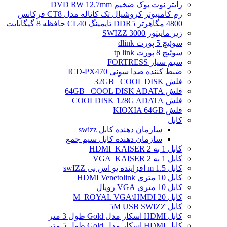
رایتر نوت بوک ضخیم DVD RW 12.7mm
رم کامپیوتر کروشیال تک کاناله مدل CT8 فرکانس
4800 مگاهرتز DDR5 تایمینگ CL40 حافظه 8 گیگابایت
زیر مانیتور SWIZZ 3000
سوئیچ 5 پورت dlink
سوئیچ 8 پورت tp link
سیم سیار FORTRESS
ضبط کننده صدا سونی ICD-PX470
فلش 32GB _COOL DISK
فلش 64GB _COOL DISK ADATA
فلش COOLDISK 128G ADATA
فلش KIOXIA 64GB
کابل
سازمان دهنده کابل swizz
سازمان دهنده کابل سیم جمع
کابل 1 به 2 HDMI_KAISER
کابل 1 به 2 VGA_KAISER
کابل 1.5 m افزاینده یو اس بی swIZZ
کابل 10 متری HDMI Venetolink
کابل 10 متری VGA رویال
کابل 20 M_ROYAL VGA\HMDI
کابل 5M USB SWIZZ
کابل HDMI اسکار مدل Gold طول 3 متر
کابل HDMI اسکار مدل Gold طول 5 متر