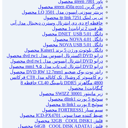
پاور green 700
1 محصول
پاور گرین green 450a eco
1 محصول
پرینتر سوزنی اپسون مدل LQ 350
1 محصول
تی پی لینک tp link 725
1 محصول
حافظه اچ دی دی اینترنال وسترن دیجیتال مدل آبی
ظرفیت 2 ترابایت
1 محصول
دانگل DNET_USB 5.0
1 محصول
دانگل NOVA 4.0
1 محصول
دانگل NOVA USB 5.0
1 محصول
دانگل بلوتوث ورژن 5 برند Kaiser
1 محصول
درایو DVD اکسترنال ایسوس مدل dvd rw
1 محصول
درایو DVD اینترنال ایسوس مدل dvd rw
1 محصول
درایو DVD اینترنال لپ تاپ مدل ۹.۵ mm
1 محصول
رایتر نوت بوک ضخیم DVD RW 12.7mm
1 محصول
رم کامپیوتر کروشیال تک کاناله مدل CT8 فرکانس
4800 مگاهرتز DDR5 تایمینگ CL40 حافظه 8
گیگابایت
1 محصول
زیر مانیتور SWIZZ 3000
1 محصول
سوئیچ 5 پورت dlink
1 محصول
سوئیچ 8 پورت tp link
1 محصول
سیم سیار FORTRESS
1 محصول
ضبط کننده صدا سونی ICD-PX470
1 محصول
فلش 32GB _COOL DISK
1 محصول
فلش 64GB _COOL DISK ADATA
1 محصول