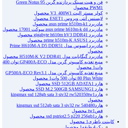
فن و هیت سینک پردازنده گرین Green Notus 95
1 محصول
PWM
کولر مستر الیت V3_400W
1 محصول
لایسنس آنتی ویروس ESET
1 محصول
مادربرد asus prime h510m-k
1 محصول
مادربرد asus prime h610m-k d4 سوکت 1700
1 محصول
مادربرد gigabyte h610m hV3 DDR4
1 محصول
مادربرد prime h510m-K ASUS
1 محصول
مادربرد ایسوس مدل Prime H610M-A D5 DDR5
1
محصول
مادربرد گیگابایت مدل H510M-K V2 DDR4
1 محصول
منبع تغذیه کامپیوتر گرین مدل GP400A-ECO توان 400
وات
1 محصول
منبع تغذیه کامپیوتر گرین مدل GP500A-ECO Rev3.1
80 Plus White توان 500 وات
1 محصول
هارد SSD 512GB ADATA
1 محصول
هارد SSD M.2 500GB SAMSUNG
1 محصول
هاردkingmax ssd 128gb sata 3 siv32 rw520350tw
1
محصول
هاردkingmax ssd 512gb sata 3 siv32 rw 540480
فصtw
1 محصول
هاردssd pstriot2.5 p220 256gb
1 محصول
کابینت باطری
1 محصول
رک 4 طبقه
1 محصول