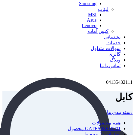
Samsung
لپتاپ
MSI
Asus
Lenovo
کیس آماده
پشتیبانی
خدمات
سوالات متداول
گالری
وبلاگ
تماس با ما
04135432111
کابل
دسته بندی ها
همه
محصولات
1 محصول
GATESINE1000
استابلایزر
7 محصول