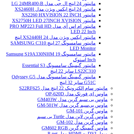
مانیتور 24 اینچ ال جی مدل LG 24MR400-B
مانیتور 24 اینچ ایکس ویژن مدل XS2460H
مانیتور XS2260 HXVISION 22 INCH
مانیتور XS2750H LED 27INCH XVISION
مانیتور ام اس آی مدل PRO MP223 Full HD
LED 22 Inch
مانیتور ایکس ویژن مدل XS2440H 24 اینچ
مانیتور سامسونگ 27 اینچ SAMSUNG C310
LED Monitor
مانیتور سامسونگ Samsung S19A330NHM 19
Inch استوک
مانیتور گیمینگ سامسونگ Essential S3
LS22C310 سایز 22 اینچ
مانیتور گیمینگ سامسونگ مدل Odyssey G5
G51C سایز 32 اینچ
مانیتور سام الکترونیک 22 اینچ مدل S22RF625
ماوس ای فورتک مدل OP-620D
ماوس بی سیم گرین مدل GM403W
ماوس بی‌سیم گرین مدل GM-501W
ماوس گرین GM-101
ماوس گرین لاین مدل Turtle بی سیم
ماوس گرین مدل GM-102
ماوس گیمینگ گرین GM602 RGB
مبدل DVI به HDMI مدل P-net