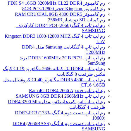
رم کامپیوتر FDK S4 16GB 3200MHz CL22 DDR4
رم کامپیوتر Kingston حجم 8GB PC3-12800
رم کامپیوتر RAM CRUCIAL 8GB 4800 DDR5
رم کمیاب SD دو شیار 256MB
رم لپ تاپ 4 گیگ DDR4-PC4 (2666) کارکرده -
SAMSUNG
رم لپ تاپ 4 گیگ Kingston DDR3 1600-12800 MHZ
1.5V
رم لپ تاپ 4 گیگابایت Samsung مدل DDR4
3200MHz
رم لپ تاپ DDR3 1600MHz 2GB PC3L برند
SamSung
رم لپ تاپ DDR4 تک کاناله 2666 مگاهرتز CL19 کینگ
مکس ظرفیت 8 گیگابایت
رم لپ تاپ DDR5 4800 مگاهرتز CL40 کروشیال مدل
CT16 /16GB
رم لپ تاپ Ram 4G DDR4 2666 Apacer
رم لپ تاپ SAMSUNG 8GB DDR4 2666MHz
رم لپ تاپ اس کی هاینیکس مدل DDR4 3200 Mhz
ظرفیت 4 گیگابایت
رم لپ تاپ دست دوم 4 گیگ DDR3-PC3 (1333-
10600)
رم لپ تاپ دست دوم 4 گیگ DDR4 (2666BASS)
SAMSUNG