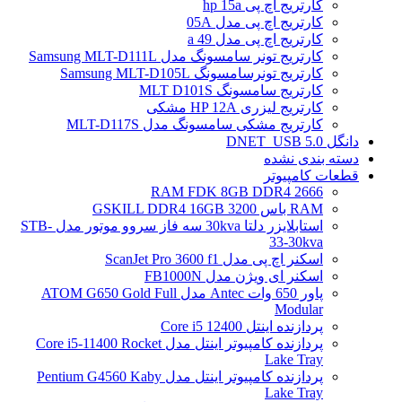
کارتریج اچ پی hp 15a
کارتریج اچ پی مدل 05A
کارتریج اچ پی مدل 49 a
کارتریج تونر سامسونگ مدل Samsung MLT-D111L
کارتریج تونرسامسونگ Samsung MLT-D105L
کارتریج سامسونگ MLT D101S
کارتریج لیزری HP 12A مشکی
کارتریج مشکی سامسونگ مدل MLT-D117S
دانگل DNET_USB 5.0
دسته بندی نشده
قطعات کامپیوتر
RAM FDK 8GB DDR4 2666
RAM باس 3200 GSKILL DDR4 16GB
استابلایزر دلتا 30kva سه فاز سروو موتور مدل STB-
33-30kva
اسکنر اچ پی مدل ScanJet Pro 3600 f1
اسکنر ای ویژن مدل FB1000N
پاور 650 وات Antec مدل ATOM G650 Gold Full
Modular
پردازنده اینتل Core i5 12400
پردازنده کامپیوتر اینتل مدل Core i5-11400 Rocket
Lake Tray
پردازنده کامپیوتر اینتل مدل Pentium G4560 Kaby
Lake Tray