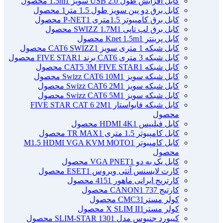
کابل افزایش طول USB 2.0 سویز 1.5m
1 محصول
کابل برق دو پین سویز طول 1.5 متر
1 محصول
کابل برق کامپیوتر 1.5ﻣﺘﺮی P-NET
1 محصول
کابل برق لپ تاپی SWIZZ 1.7M
1 محصول
کابل پرینتر Knet 1.5m
1 محصول
کابل شبکه 1 متری سویز CAT6 SWIZZ
1 محصول
کابل شبکه 3 متری CAT6 برند FIVE STAR
1 محصول
کابل شبکه CAT5 3M FIVE STAR
1 محصول
کابل شبکه سویز Swizz CAT6 10M
1 محصول
کابل شبکه سویز Swizz CAT6 2M
1 محصول
کابل شبکه سویز Swizz CAT6 5M
1 محصول
کابل شبکه فایواستار FIVE STAR CAT 6 2M
1
محصول
کابل فیلیپس HDMI 4K
1 محصول
کابل کامپیوتر 1.5 متری TR MAX
1 محصول
کابل کامپیوتر M1.5 HDMI VGA KVM MOTO
1
محصول
کابل یک به دو VGA PNET
1 محصول
کارت لایسنس آنتی ویروس ESET
1 محصول
کارتریج ایرانی ماهور 415
1 محصول
کارتیج 737 CANON
1 محصول
کولر مسترCMC3
1 محصول
کولر مسترX SLIM II
1 محصول
کیبورد جنیوس مدل SLIM-STAR 130
1 محصول