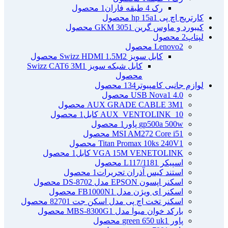
رک 4 طبقه فاران
1 محصول
کارتریج اچ پی hp 15a
1 محصول
کیبورد و ماوس گرین GKM 305
1 محصول
لپتاپ
2 محصول
2 محصول
Lenovo
کابل سویز Swizz HDMI 1.5M
2 محصول
کابل شبکه سویز Swizz CAT6 3M
1
محصول
لوازم جانبی کامپیوتر
134 محصول
4.0 USB Nova
1 محصول
1 محصول
AUX GRADE CABLE 3M
AUX_VENTOLINK_10 کابل
1 محصول
gp500a 500w پاور
1 محصول
1 محصول
MSI AM272 Core i5
1 محصول
Titan Promax 10ks 240V
VGA 15M VENETOLINK کابل
1 محصول
اسپیکر L117/118
1 محصول
استند کیس آذران تحریرات
1 محصول
اسکنر اپسون EPSON مدل DS-870
2 محصول
اسکنر ای ویژن مدل FB1000N
1 محصول
اسکنر تخت اچ پی مدل اسکن جت 8270
1 محصول
بارکد خوان میوا مدل MBS-8300G
1 محصول
پاور green 650 uk
1 محصول