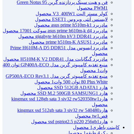
فن و هیت سینک پردازنده گرین Green Notus 95
1 محصول
PWM
کولر مستر الیت V3_400W
1 محصول
لایسنس آنتی ویروس ESET
1 محصول
مادربرد asus prime h510m-k
1 محصول
مادربرد asus prime h610m-k d4 سوکت 1700
1 محصول
مادربرد gigabyte h610m hV3 DDR4
1 محصول
مادربرد prime h510m-K ASUS
1 محصول
مادربرد ایسوس مدل Prime H610M-A D5 DDR5
1
محصول
مادربرد گیگابایت مدل H510M-K V2 DDR4
1 محصول
منبع تغذیه کامپیوتر گرین مدل GP400A-ECO توان 400
وات
1 محصول
منبع تغذیه کامپیوتر گرین مدل GP500A-ECO Rev3.1
80 Plus White توان 500 وات
1 محصول
هارد SSD 512GB ADATA
1 محصول
هارد SSD M.2 500GB SAMSUNG
1 محصول
هاردkingmax ssd 128gb sata 3 siv32 rw520350tw
1
محصول
هاردkingmax ssd 512gb sata 3 siv32 rw 540480
فصtw
1 محصول
هاردssd pstriot2.5 p220 256gb
1 محصول
کابینت باطری
1 محصول
رک 4 طبقه
1 محصول