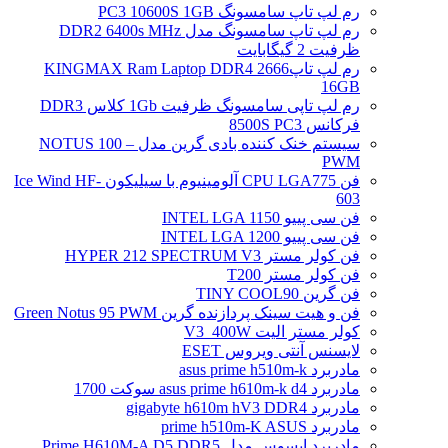
رم لپ تاپ سامسونگ PC3 10600S 1GB
رم لپ تاپ سامسونگ مدل DDR2 6400s MHz
ظرفیت 2 گیگابایت
رم لپ تاپ2666 KINGMAX Ram Laptop DDR4
16GB
رم لپ تاپی سامسونگ ظرفیت 1Gb کلاس DDR3
فرکانس 8500S PC3
سیستم خنک کننده بادی گرین مدل NOTUS 100 –
PWM
فن CPU LGA775 آلومینیوم با سیلیکون Ice Wind HF-
603
فن سی پییو INTEL LGA 1150
فن سی پییو INTEL LGA 1200
فن کولر مستر HYPER 212 SPECTRUM V3
فن کولر مستر T200
فن گرین TINY COOL90
فن و هیت سینک پردازنده گرین Green Notus 95 PWM
کولر مستر الیت V3_400W
لایسنس آنتی ویروس ESET
مادربرد asus prime h510m-k
مادربرد asus prime h610m-k d4 سوکت 1700
مادربرد gigabyte h610m hV3 DDR4
مادربرد prime h510m-K ASUS
مادربرد ایسوس مدل Prime H610M-A D5 DDR5