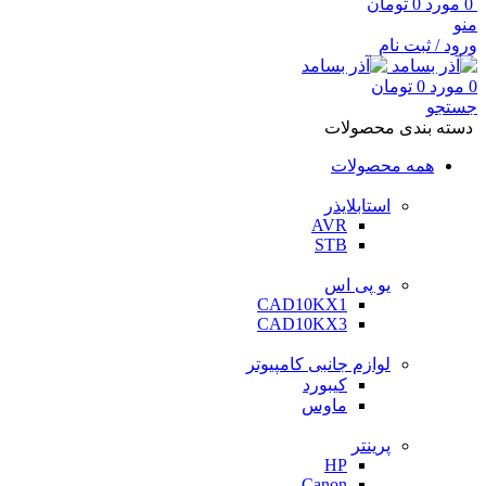
0
مورد
0
تومان
منو
ورود / ثبت نام
0
مورد
0
تومان
جستجو
دسته بندی محصولات
همه محصولات
استابلایذر
AVR
STB
یو پی اس
CAD10KX1
CAD10KX3
لوازم جانبی کامپیوتر
کیبورد
ماوس
پرینتر
HP
Canon