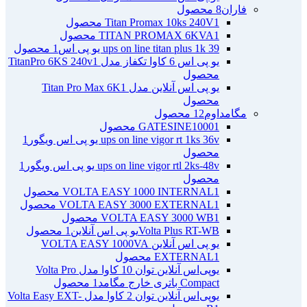
فاران
8 محصول
1 محصول
Titan Promax 10ks 240V
1 محصول
TITAN PROMAX 6KVA
ups on line titan plus 1k 39 یو پی اس
1 محصول
یو پی اس 6 کاوا تکفاز مدل TitanPro 6KS 240v
1
محصول
یو پی اس آنلاین مدل Titan Pro Max 6K
1
محصول
مگامداوم
12 محصول
1 محصول
GATESINE1000
ups on line vigor rt 1ks 36v یو پی اس ویگور
1
محصول
ups on line vigor rtl 2ks-48v یو پی اس ویگور
1
محصول
1 محصول
VOLTA EASY 1000 INTERNAL
1 محصول
VOLTA EASY 3000 EXTERNAL
1 محصول
VOLTA EASY 3000 WB
Volta Plus RT-WBیو پی اس آنلاین
1 محصول
یو پی اس آنلاین VOLTA EASY 1000VA
1 محصول
EXTERNAL
یو‌پی‌اس آنلاین توان 10 کاوا مدل Volta Pro
Compact باتری خارج مگامد
1 محصول
یو‌پی‌اس آنلاین توان 2 کاوا مدل Volta Easy EXT-