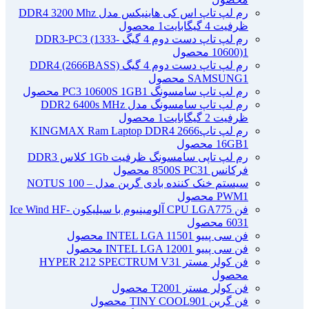
رم لپ تاپ اس کی هاینیکس مدل DDR4 3200 Mhz
ظرفیت 4 گیگابایت
1 محصول
رم لپ تاپ دست دوم 4 گیگ DDR3-PC3 (1333-
1 محصول
10600)
رم لپ تاپ دست دوم 4 گیگ DDR4 (2666BASS)
1 محصول
SAMSUNG
رم لپ تاپ سامسونگ PC3 10600S 1GB
1 محصول
رم لپ تاپ سامسونگ مدل DDR2 6400s MHz
ظرفیت 2 گیگابایت
1 محصول
رم لپ تاپ2666 KINGMAX Ram Laptop DDR4
1 محصول
16GB
رم لپ تاپی سامسونگ ظرفیت 1Gb کلاس DDR3
فرکانس 8500S PC3
1 محصول
سیستم خنک کننده بادی گرین مدل NOTUS 100 –
1 محصول
PWM
فن CPU LGA775 آلومینیوم با سیلیکون Ice Wind HF-
1 محصول
603
فن سی پییو INTEL LGA 1150
1 محصول
فن سی پییو INTEL LGA 1200
1 محصول
فن کولر مستر HYPER 212 SPECTRUM V3
1
محصول
فن کولر مستر T200
1 محصول
فن گرین TINY COOL90
1 محصول