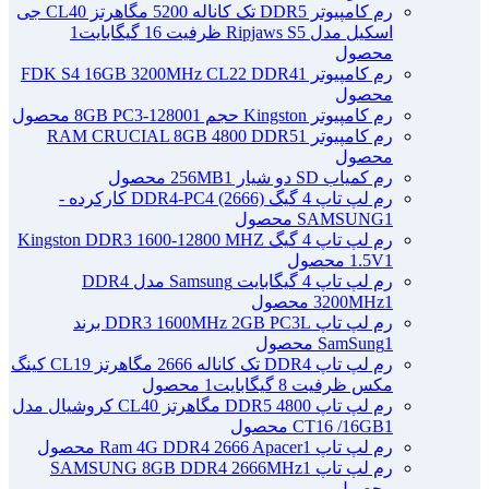
رم کامپیوتر DDR5 تک کاناله 5200 مگاهرتز CL40 جی
اسکیل مدل Ripjaws S5 ظرفیت 16 گیگابایت
1
محصول
رم کامپیوتر FDK S4 16GB 3200MHz CL22 DDR4
1
محصول
رم کامپیوتر Kingston حجم 8GB PC3-12800
1 محصول
رم کامپیوتر RAM CRUCIAL 8GB 4800 DDR5
1
محصول
رم کمیاب SD دو شیار 256MB
1 محصول
رم لپ تاپ 4 گیگ DDR4-PC4 (2666) کارکرده -
1 محصول
SAMSUNG
رم لپ تاپ 4 گیگ Kingston DDR3 1600-12800 MHZ
1 محصول
1.5V
رم لپ تاپ 4 گیگابایت Samsung مدل DDR4
1 محصول
3200MHz
رم لپ تاپ DDR3 1600MHz 2GB PC3L برند
1 محصول
SamSung
رم لپ تاپ DDR4 تک کاناله 2666 مگاهرتز CL19 کینگ
مکس ظرفیت 8 گیگابایت
1 محصول
رم لپ تاپ DDR5 4800 مگاهرتز CL40 کروشیال مدل
1 محصول
CT16 /16GB
رم لپ تاپ Ram 4G DDR4 2666 Apacer
1 محصول
رم لپ تاپ SAMSUNG 8GB DDR4 2666MHz
1
محصول