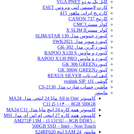
کابل یک به دو VGA PNET
کارت لایسنس آنتی ویروس ESET
کارتریج ایرانی ماهور 415
کارتیج 737 CANON
کولر مسترCMC3
کولر مسترX SLIM II
کیبورد جنیوس مدل SLIM-STAR 130
کیبورد سویز مدل SWK2021
کیبورد گرین مدل GK-302
کیبورد و ماوس RAPOO X120 S
کیبورد و ماوس RAPOO X130 PRO
کیبوردGK 306 GREEN
کیبوردGK 306W GREEN
کیف لپ تاپ REXUS SILVER
گوشی yealink SIP_t31
ماشین حساب شارپ مدل CS-2130
مانیتور
کامپیوتر All in One مایا 24 اینچی مدل MA24
C11 i5 ۱۱۴۰۰ 8GB 500GB
کامپیوتر همه کاره 24 اینچ مایا مدل MA24 C11
کامپیوتر همه کاره 27 اینچی ام اس آی مدل MSI
AM272P 13M – i3 1315U – 8GB DDR5 –
500GB SSD – Intel – Non Touch
مانیتور 24 SAM اینچ S24RF620