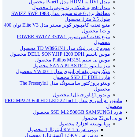
مبدل DVI به HDMI مدل P-net
1 محصول
مبدل usb به شبکه برند ونوس
1 محصول
محافظ برق 6 خانه سوییز مدل SWIZZ SWP-1983
طول 2.5 متر
1 محصول
منبع تغذیه کامپیوتر کولر مستر مدل Elite V3 توان 400
وات
1 محصول
منبع تغذیه کیس سویز POWER SWIZZ 330W
1
محصول
مودم تی پی لینک مدل TD W8961N
1 محصول
موس باسیم DELL.SONY.HP 1200 DPI
1 محصول
موس بی سیم Philips M315
1 محصول
میز مانیتور SANA PLASTIC
1 محصول
میکروفون یقه ای اینوی مدل YW-001
1 محصول
هارد SSD 1T FDK
1 محصول
ویدئو پروژکتور سامسونگ مدل The Freestyle
1
محصول
ویندوز 11 اورجینال
1 محصول
مانیتور ام اس آی مدل PRO MP223 Full HD LED 22 Inch
1
محصول
هارد SSD M.2 500GB SAMSUNG
1 محصول
یو پی اس
22 محصول
پویا توسعه افزار
2 محصول
یو پی اس 1.5 KV اینترنال
1 محصول
یو پی اس 1.5KV اکسترنال
1 محصول