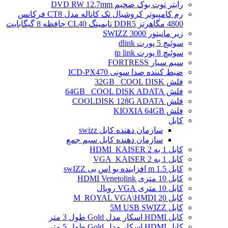
رایتر نوت بوک ضخیم DVD RW 12.7mm
رم کامپیوتر کروشیال تک کاناله مدل CT8 فرکانس
4800 مگاهرتز DDR5 تایمینگ CL40 حافظه 8 گیگابایت
زیر مانیتور SWIZZ 3000
سوئیچ 5 پورت dlink
سوئیچ 8 پورت tp link
سیم سیار FORTRESS
ضبط کننده صدا سونی ICD-PX470
فلش 32GB _COOL DISK
فلش 64GB _COOL DISK ADATA
فلش COOLDISK 128G ADATA
فلش KIOXIA 64GB
کابل
سازمان دهنده کابل swizz
سازمان دهنده کابل سیم جمع
کابل 1 به 2 HDMI_KAISER
کابل 1 به 2 VGA_KAISER
کابل 1.5 m افزاینده یو اس بی swIZZ
کابل 10 متری HDMI Venetolink
کابل 10 متری VGA رویال
کابل 20 M_ROYAL VGA\HMDI
کابل 5M USB SWIZZ
کابل HDMI اسکار مدل Gold طول 3 متر
کابل HDMI اسکار مدل Gold طول 5 متر