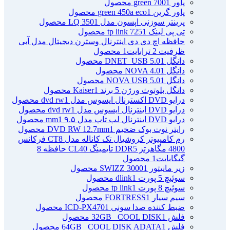
پاور green 700
1 محصول
پاور گرین green 450a eco
1 محصول
پرینتر سوزنی اپسون مدل LQ 350
1 محصول
تی پی لینک tp link 725
1 محصول
حافظه اچ دی دی اینترنال وسترن دیجیتال مدل آبی
ظرفیت 2 ترابایت
1 محصول
دانگل DNET_USB 5.0
1 محصول
دانگل NOVA 4.0
1 محصول
دانگل NOVA USB 5.0
1 محصول
دانگل بلوتوث ورژن 5 برند Kaiser
1 محصول
درایو DVD اکسترنال ایسوس مدل dvd rw
1 محصول
درایو DVD اینترنال ایسوس مدل dvd rw
1 محصول
درایو DVD اینترنال لپ تاپ مدل ۹.۵ mm
1 محصول
رایتر نوت بوک ضخیم DVD RW 12.7mm
1 محصول
رم کامپیوتر کروشیال تک کاناله مدل CT8 فرکانس
4800 مگاهرتز DDR5 تایمینگ CL40 حافظه 8
گیگابایت
1 محصول
زیر مانیتور SWIZZ 3000
1 محصول
سوئیچ 5 پورت dlink
1 محصول
سوئیچ 8 پورت tp link
1 محصول
سیم سیار FORTRESS
1 محصول
ضبط کننده صدا سونی ICD-PX470
1 محصول
فلش 32GB _COOL DISK
1 محصول
فلش 64GB _COOL DISK ADATA
1 محصول