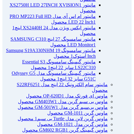
مانیتور XS2750H LED 27INCH XVISION
1
محصول
مانیتور ام اس آی مدل PRO MP223 Full HD
1 محصول
LED 22 Inch
مانیتور ایکس ویژن مدل XS2440H 24 اینچ
1
محصول
مانیتور سامسونگ 27 اینچ SAMSUNG C310
1 محصول
LED Monitor
مانیتور سامسونگ Samsung S19A330NHM 19
Inch استوک
1 محصول
مانیتور گیمینگ سامسونگ Essential S3
LS22C310 سایز 22 اینچ
1 محصول
مانیتور گیمینگ سامسونگ مدل Odyssey G5
G51C سایز 32 اینچ
1 محصول
مانیتور سام الکترونیک 22 اینچ مدل S22RF625
1
محصول
ماوس ای فورتک مدل OP-620D
1 محصول
ماوس بی سیم گرین مدل GM403W
1 محصول
ماوس بی‌سیم گرین مدل GM-501W
1 محصول
ماوس گرین GM-101
1 محصول
ماوس گرین لاین مدل Turtle بی سیم
1 محصول
ماوس گرین مدل GM-102
1 محصول
ماوس گیمینگ گرین GM602 RGB
1 محصول