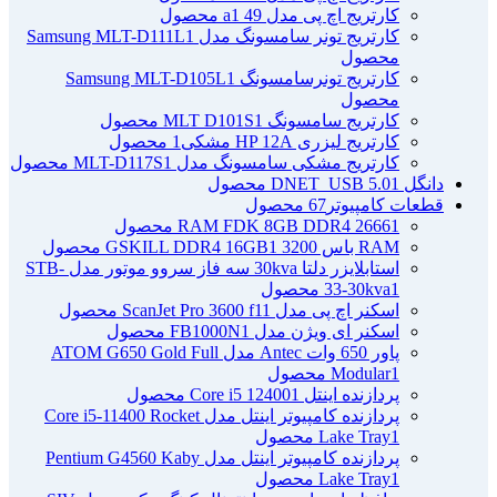
کارتریج اچ پی مدل 49 a
1 محصول
کارتریج تونر سامسونگ مدل Samsung MLT-D111L
1
محصول
کارتریج تونرسامسونگ Samsung MLT-D105L
1
محصول
کارتریج سامسونگ MLT D101S
1 محصول
کارتریج لیزری HP 12A مشکی
1 محصول
کارتریج مشکی سامسونگ مدل MLT-D117S
1 محصول
دانگل DNET_USB 5.0
1 محصول
قطعات کامپیوتر
67 محصول
1 محصول
RAM FDK 8GB DDR4 2666
RAM باس 3200 GSKILL DDR4 16GB
1 محصول
استابلایزر دلتا 30kva سه فاز سروو موتور مدل STB-
1 محصول
33-30kva
اسکنر اچ پی مدل ScanJet Pro 3600 f1
1 محصول
اسکنر ای ویژن مدل FB1000N
1 محصول
پاور 650 وات Antec مدل ATOM G650 Gold Full
1 محصول
Modular
پردازنده اینتل Core i5 12400
1 محصول
پردازنده کامپیوتر اینتل مدل Core i5-11400 Rocket
1 محصول
Lake Tray
پردازنده کامپیوتر اینتل مدل Pentium G4560 Kaby
1 محصول
Lake Tray