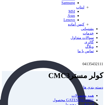
Samsung
لپتاپ
MSI
Asus
Lenovo
کیس آماده
پشتیبانی
خدمات
سوالات متداول
گالری
وبلاگ
تماس با ما
04135432111
کولر مسترCMC3
دسته بندی ها
همه
محصولات
1 محصول
GATESINE1000
استابلایزر
7 محصول