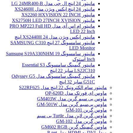
مانیتور 24 اینچ ال جی مدل LG 24MR400-B
مانیتور 24 اینچ ایکس ویژن مدل XS2460H
مانیتور XS2260 HXVISION 22 INCH
مانیتور XS2750H LED 27INCH XVISION
مانیتور ام اس آی مدل PRO MP223 Full HD
LED 22 Inch
مانیتور ایکس ویژن مدل XS2440H 24 اینچ
مانیتور سامسونگ 27 اینچ SAMSUNG C310
LED Monitor
مانیتور سامسونگ Samsung S19A330NHM 19
Inch استوک
مانیتور گیمینگ سامسونگ Essential S3
LS22C310 سایز 22 اینچ
مانیتور گیمینگ سامسونگ مدل Odyssey G5
G51C سایز 32 اینچ
مانیتور سام الکترونیک 22 اینچ مدل S22RF625
ماوس ای فورتک مدل OP-620D
ماوس بی سیم گرین مدل GM403W
ماوس بی‌سیم گرین مدل GM-501W
ماوس گرین GM-101
ماوس گرین لاین مدل Turtle بی سیم
ماوس گرین مدل GM-102
ماوس گیمینگ گرین GM602 RGB
مبدل DVI به HDMI مدل P-net