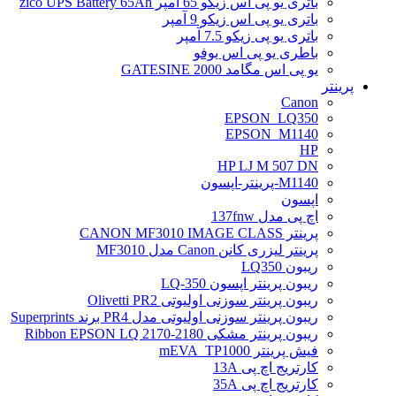
باتری یو پی اس زیکو 65 آمپر zico UPS Battery 65Ah
باتری یو پی اس زیکو 9 آمپر
باتری یو پی زیکو 7.5 آمپر
باطری یو پی اس یوفو
یو پی اس مگامد GATESINE 2000
پرینتر
Canon
EPSON_LQ350
EPSON_M1140
HP
HP LJ M 507 DN
M1140-پرینتر-اپسون
اپسون
اچ پی مدل 137fnw
پرینتر CANON MF3010 IMAGE CLASS
پرینتر لیزری کانن Canon مدل MF3010
ریبون LQ350
ریبون پرینتر اپسون LQ-350
ریبون پرینتر سوزنی اولیوتی Olivetti PR2
ریبون پرینتر سوزنی اولیوتی مدل PR4 برند Superprints
ریبون پرینتر مشکی Ribbon EPSON LQ 2170-2180
فیش پرینتر mEVA_TP1000
کارتریج اچ پی 13A
کارتریج اچ پی 35A