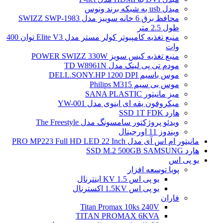
مبدل usb به شبکه برند ونوس
محافظ برق 6 خانه سوییز مدل SWIZZ SWP-1983
طول 2.5 متر
منبع تغذیه کامپیوتر کولر مستر مدل Elite V3 توان 400
وات
منبع تغذیه کیس سویز POWER SWIZZ 330W
مودم تی پی لینک مدل TD W8961N
موس باسیم DELL.SONY.HP 1200 DPI
موس بی سیم Philips M315
میز مانیتور SANA PLASTIC
میکروفون یقه ای اینوی مدل YW-001
هارد SSD 1T FDK
ویدئو پروژکتور سامسونگ مدل The Freestyle
ویندوز 11 اورجینال
مانیتور ام اس آی مدل PRO MP223 Full HD LED 22 Inch
هارد SSD M.2 500GB SAMSUNG
یو پی اس
پویا توسعه افزار
یو پی اس 1.5 KV اینترنال
یو پی اس 1.5KV اکسترنال
فاران
Titan Promax 10ks 240V
TITAN PROMAX 6KVA