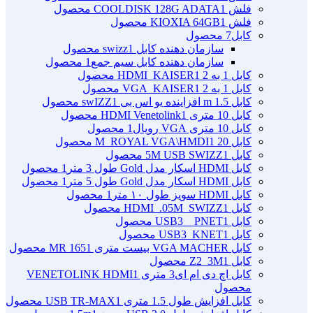
فلش COOLDISK 128G ADATA
1 محصول
فلش KIOXIA 64GB
1 محصول
کابل
7 محصول
سازمان دهنده کابل swizz
1 محصول
سازمان دهنده کابل سیم جمع
1 محصول
کابل 1 به 2 HDMI_KAISER
1 محصول
کابل 1 به 2 VGA_KAISER
1 محصول
کابل 1.5 m افزاینده یو اس بی swIZZ
1 محصول
کابل 10 متری HDMI Venetolink
1 محصول
کابل 10 متری VGA رویال
1 محصول
کابل 20 M_ROYAL VGA\HMDI
1 محصول
کابل 5M USB SWIZZ
1 محصول
کابل HDMI اسکار مدل Gold طول 3 متر
1 محصول
کابل HDMI اسکار مدل Gold طول 5 متر
1 محصول
کابل HDMI سویز طول ۱۰ متر
1 محصول
کابل HDMI_.05M_SWIZZ
1 محصول
کابل USB3 _ PNET
1 محصول
کابل USB3_KNET
1 محصول
کابل VGA MACHER بیست متری MR 165
1 محصول
کابل Z2_3M
1 محصول
کابل اچ دی ام ای3 متری VENETOLINK HDMI
1
محصول
کابل افزایش طول 1.5 متری USB TR-MAX
1 محصول