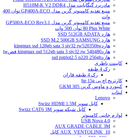
مادربرد گیگابایت مدل H510M-K V2 DDR4
منبع تغذیه کامپیوتر گرین مدل GP400A-ECO توان 400
وات
منبع تغذیه کامپیوتر گرین مدل GP500A-ECO Rev3.1
80 Plus White توان 500 وات
هارد SSD 512GB ADATA
هارد SSD M.2 500GB SAMSUNG
هاردkingmax ssd 128gb sata 3 siv32 rw520350tw
هاردkingmax ssd 512gb sata 3 siv32 rw 540480 فصtw
هاردssd pstriot2.5 p220 256gb
کابینت باطری
رک 4 طبقه
رک 4 طبقه فاران
کارتریج اچ پی hp 15a
کیبورد و ماوس گرین GKM 305
لپتاپ
Lenovo
کابل سویز Swizz HDMI 1.5M
کابل شبکه سویز Swizz CAT6 3M
لوازم جانبی کامپیوتر
4.0 USB Nova
AUX GRADE CABLE 3M
AUX_VENTOLINK_10 کابل