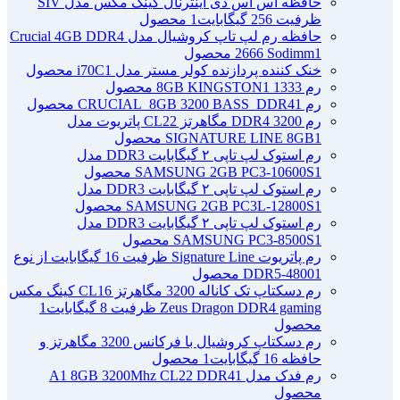
حافظه اس اس دی اینترنال کینگ مکس مدل SIV
ظرفیت 256 گیگابایت
1 محصول
حافظه رم لپ تاپ کروشیال مدل Crucial 4GB DDR4
1 محصول
2666 Sodimm
خنک کننده پردازنده کولر مستر مدل i70C
1 محصول
رم 1333 8GB KINGSTON
1 محصول
رم CRUCIAL_8GB 3200 BASS_DDR4
1 محصول
رم DDR4 3200 مگاهرتز CL22 پاتریوت مدل
1 محصول
SIGNATURE LINE 8GB
رم استوک لپ تاپی ۲ گیگابایت DDR3 مدل
1 محصول
SAMSUNG 2GB PC3-10600S
رم استوک لپ تاپی ۲ گیگابایت DDR3 مدل
1 محصول
SAMSUNG 2GB PC3L-12800S
رم استوک لپ تاپی ۲ گیگابایت DDR3 مدل
1 محصول
SAMSUNG PC3-8500S
رم پاتریوت Signature Line ظرفیت 16 گیگابایت از نوع
1 محصول
DDR5-4800
رم دسکتاپ تک کاناله 3200 مگاهرتز CL16 کینگ مکس
Zeus Dragon DDR4 gaming ظرفیت 8 گیگابایت
1
محصول
رم دسکتاپ کروشیال با فرکانس 3200 مگاهرتز و
حافظه 16 گیگابایت
1 محصول
رم فدک مدل A1 8GB 3200Mhz CL22 DDR4
1
محصول