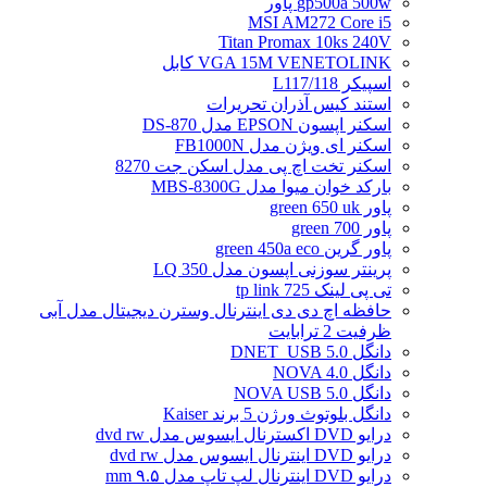
gp500a 500w پاور
MSI AM272 Core i5
Titan Promax 10ks 240V
VGA 15M VENETOLINK کابل
اسپیکر L117/118
استند کیس آذران تحریرات
اسکنر اپسون EPSON مدل DS-870
اسکنر ای ویژن مدل FB1000N
اسکنر تخت اچ پی مدل اسکن جت 8270
بارکد خوان میوا مدل MBS-8300G
پاور green 650 uk
پاور green 700
پاور گرین green 450a eco
پرینتر سوزنی اپسون مدل LQ 350
تی پی لینک tp link 725
حافظه اچ دی دی اینترنال وسترن دیجیتال مدل آبی
ظرفیت 2 ترابایت
دانگل DNET_USB 5.0
دانگل NOVA 4.0
دانگل NOVA USB 5.0
دانگل بلوتوث ورژن 5 برند Kaiser
درایو DVD اکسترنال ایسوس مدل dvd rw
درایو DVD اینترنال ایسوس مدل dvd rw
درایو DVD اینترنال لپ تاپ مدل ۹.۵ mm