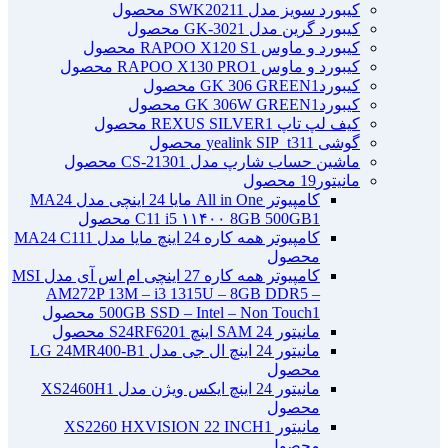
کیبورد سویز مدل SWK2021
1 محصول
کیبورد گرین مدل GK-302
1 محصول
کیبورد و ماوس RAPOO X120 S
1 محصول
کیبورد و ماوس RAPOO X130 PRO
1 محصول
کیبوردGK 306 GREEN
1 محصول
کیبوردGK 306W GREEN
1 محصول
کیف لپ تاپ REXUS SILVER
1 محصول
گوشی yealink SIP_t31
1 محصول
ماشین حساب شارپ مدل CS-2130
1 محصول
مانیتور
19 محصول
کامپیوتر All in One مایا 24 اینچی مدل MA24
1 محصول
C11 i5 ۱۱۴۰۰ 8GB 500GB
کامپیوتر همه کاره 24 اینچ مایا مدل MA24 C11
1
محصول
کامپیوتر همه کاره 27 اینچی ام اس آی مدل MSI
AM272P 13M – i3 1315U – 8GB DDR5 –
1 محصول
500GB SSD – Intel – Non Touch
مانیتور 24 SAM اینچ S24RF620
1 محصول
مانیتور 24 اینچ ال جی مدل LG 24MR400-B
1
محصول
مانیتور 24 اینچ ایکس ویژن مدل XS2460H
1
محصول
مانیتور XS2260 HXVISION 22 INCH
1
محصول