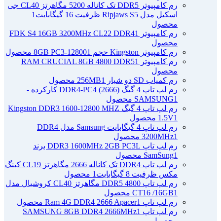
رم کامپیوتر DDR5 تک کاناله 5200 مگاهرتز CL40 جی
اسکیل مدل Ripjaws S5 ظرفیت 16 گیگابایت
1
محصول
رم کامپیوتر FDK S4 16GB 3200MHz CL22 DDR4
1
محصول
رم کامپیوتر Kingston حجم 8GB PC3-12800
1 محصول
رم کامپیوتر RAM CRUCIAL 8GB 4800 DDR5
1
محصول
رم کمیاب SD دو شیار 256MB
1 محصول
رم لپ تاپ 4 گیگ DDR4-PC4 (2666) کارکرده -
1 محصول
SAMSUNG
رم لپ تاپ 4 گیگ Kingston DDR3 1600-12800 MHZ
1 محصول
1.5V
رم لپ تاپ 4 گیگابایت Samsung مدل DDR4
1 محصول
3200MHz
رم لپ تاپ DDR3 1600MHz 2GB PC3L برند
1 محصول
SamSung
رم لپ تاپ DDR4 تک کاناله 2666 مگاهرتز CL19 کینگ
مکس ظرفیت 8 گیگابایت
1 محصول
رم لپ تاپ DDR5 4800 مگاهرتز CL40 کروشیال مدل
1 محصول
CT16 /16GB
رم لپ تاپ Ram 4G DDR4 2666 Apacer
1 محصول
رم لپ تاپ SAMSUNG 8GB DDR4 2666MHz
1
محصول