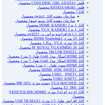
فلش COOLDISK 128G ADATA
1 محصول
فلش KIOXIA 64GB
1 محصول
کابل
7 محصول
سازمان دهنده کابل swizz
1 محصول
سازمان دهنده کابل سیم جمع
1 محصول
کابل 1 به 2 HDMI_KAISER
1 محصول
کابل 1 به 2 VGA_KAISER
1 محصول
کابل 1.5 m افزاینده یو اس بی swIZZ
1 محصول
کابل 10 متری HDMI Venetolink
1 محصول
کابل 10 متری VGA رویال
1 محصول
کابل 20 M_ROYAL VGA\HMDI
1 محصول
کابل 5M USB SWIZZ
1 محصول
کابل HDMI اسکار مدل Gold طول 3 متر
1 محصول
کابل HDMI اسکار مدل Gold طول 5 متر
1 محصول
کابل HDMI سویز طول ۱۰ متر
1 محصول
کابل HDMI_.05M_SWIZZ
1 محصول
کابل USB3 _ PNET
1 محصول
کابل USB3_KNET
1 محصول
کابل VGA MACHER بیست متری MR 165
1 محصول
کابل Z2_3M
1 محصول
کابل اچ دی ام ای3 متری VENETOLINK HDMI
1
محصول
کابل افزایش طول 1.5 متری USB TR-MAX
1 محصول