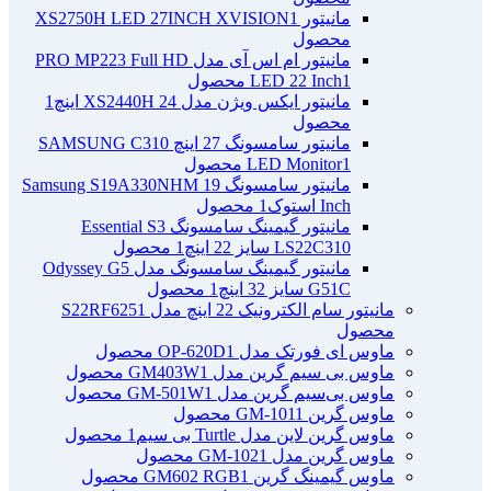
مانیتور XS2750H LED 27INCH XVISION
1
محصول
مانیتور ام اس آی مدل PRO MP223 Full HD
1 محصول
LED 22 Inch
مانیتور ایکس ویژن مدل XS2440H 24 اینچ
1
محصول
مانیتور سامسونگ 27 اینچ SAMSUNG C310
1 محصول
LED Monitor
مانیتور سامسونگ Samsung S19A330NHM 19
Inch استوک
1 محصول
مانیتور گیمینگ سامسونگ Essential S3
LS22C310 سایز 22 اینچ
1 محصول
مانیتور گیمینگ سامسونگ مدل Odyssey G5
G51C سایز 32 اینچ
1 محصول
مانیتور سام الکترونیک 22 اینچ مدل S22RF625
1
محصول
ماوس ای فورتک مدل OP-620D
1 محصول
ماوس بی سیم گرین مدل GM403W
1 محصول
ماوس بی‌سیم گرین مدل GM-501W
1 محصول
ماوس گرین GM-101
1 محصول
ماوس گرین لاین مدل Turtle بی سیم
1 محصول
ماوس گرین مدل GM-102
1 محصول
ماوس گیمینگ گرین GM602 RGB
1 محصول