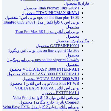
فاران
8 محصول
1 محصول
Titan Promax 10ks 240V
1 محصول
TITAN PROMAX 6KVA
ups on line titan plus 1k 39 یو پی اس
1 محصول
یو پی اس 6 کاوا تکفاز مدل TitanPro 6KS 240v
1
محصول
یو پی اس آنلاین مدل Titan Pro Max 6K
1
محصول
مگامداوم
12 محصول
1 محصول
GATESINE1000
ups on line vigor rt 1ks 36v یو پی اس ویگور
1
محصول
ups on line vigor rtl 2ks-48v یو پی اس ویگور
1
محصول
1 محصول
VOLTA EASY 1000 INTERNAL
1 محصول
VOLTA EASY 3000 EXTERNAL
1 محصول
VOLTA EASY 3000 WB
Volta Plus RT-WBیو پی اس آنلاین
1 محصول
یو پی اس آنلاین VOLTA EASY 1000VA
1 محصول
EXTERNAL
یو‌پی‌اس آنلاین توان 10 کاوا مدل Volta Pro
Compact باتری خارج مگامد
1 محصول
یو‌پی‌اس آنلاین توان 2 کاوا مدل Volta Easy EXT-