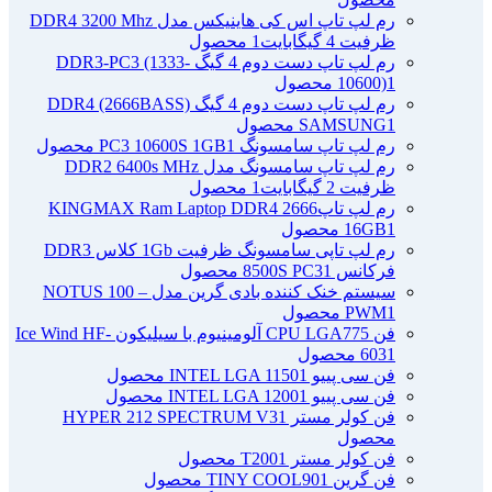
رم لپ تاپ اس کی هاینیکس مدل DDR4 3200 Mhz
ظرفیت 4 گیگابایت
1 محصول
رم لپ تاپ دست دوم 4 گیگ DDR3-PC3 (1333-
1 محصول
10600)
رم لپ تاپ دست دوم 4 گیگ DDR4 (2666BASS)
1 محصول
SAMSUNG
رم لپ تاپ سامسونگ PC3 10600S 1GB
1 محصول
رم لپ تاپ سامسونگ مدل DDR2 6400s MHz
ظرفیت 2 گیگابایت
1 محصول
رم لپ تاپ2666 KINGMAX Ram Laptop DDR4
1 محصول
16GB
رم لپ تاپی سامسونگ ظرفیت 1Gb کلاس DDR3
فرکانس 8500S PC3
1 محصول
سیستم خنک کننده بادی گرین مدل NOTUS 100 –
1 محصول
PWM
فن CPU LGA775 آلومینیوم با سیلیکون Ice Wind HF-
1 محصول
603
فن سی پییو INTEL LGA 1150
1 محصول
فن سی پییو INTEL LGA 1200
1 محصول
فن کولر مستر HYPER 212 SPECTRUM V3
1
محصول
فن کولر مستر T200
1 محصول
فن گرین TINY COOL90
1 محصول