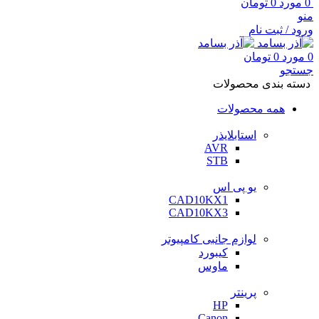
0
مورد
0
تومان
منو
ورود / ثبت نام
0
مورد
0
تومان
جستجو
دسته بندی محصولات
همه محصولات
استابلایذر
AVR
STB
یو پی اس
CAD10KX1
CAD10KX3
لوازم جانبی کامپیوتر
کیبورد
ماوس
پرینتر
HP
Canon