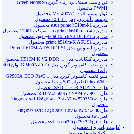
فن و هیت سینک پردازنده گرین Green Notus 95
1 محصول
PWM
کولر مستر الیت V3_400W
1 محصول
لایسنس آنتی ویروس ESET
1 محصول
مادربرد asus prime h510m-k
1 محصول
مادربرد asus prime h610m-k d4 سوکت 1700
1 محصول
مادربرد gigabyte h610m hV3 DDR4
1 محصول
مادربرد prime h510m-K ASUS
1 محصول
مادربرد ایسوس مدل Prime H610M-A D5 DDR5
1
محصول
مادربرد گیگابایت مدل H510M-K V2 DDR4
1 محصول
منبع تغذیه کامپیوتر گرین مدل GP400A-ECO توان 400
وات
1 محصول
منبع تغذیه کامپیوتر گرین مدل GP500A-ECO Rev3.1
80 Plus White توان 500 وات
1 محصول
هارد SSD 512GB ADATA
1 محصول
هارد SSD M.2 500GB SAMSUNG
1 محصول
هاردkingmax ssd 128gb sata 3 siv32 rw520350tw
1
محصول
هاردkingmax ssd 512gb sata 3 siv32 rw 540480
فصtw
1 محصول
هاردssd pstriot2.5 p220 256gb
1 محصول
کابینت باطری
1 محصول
رک 4 طبقه
1 محصول