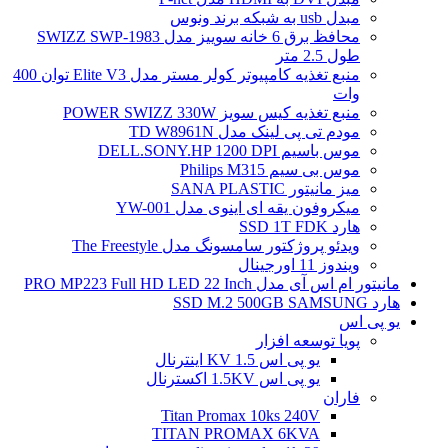
مبدل usb به شبکه برند ونوس
محافظ برق 6 خانه سوییز مدل SWIZZ SWP-1983
طول 2.5 متر
منبع تغذیه کامپیوتر کولر مستر مدل Elite V3 توان 400
وات
منبع تغذیه کیس سویز POWER SWIZZ 330W
مودم تی پی لینک مدل TD W8961N
موس باسیم DELL.SONY.HP 1200 DPI
موس بی سیم Philips M315
میز مانیتور SANA PLASTIC
میکروفون یقه ای اینوی مدل YW-001
هارد SSD 1T FDK
ویدئو پروژکتور سامسونگ مدل The Freestyle
ویندوز 11 اورجینال
مانیتور ام اس آی مدل PRO MP223 Full HD LED 22 Inch
هارد SSD M.2 500GB SAMSUNG
یو پی اس
پویا توسعه افزار
یو پی اس 1.5 KV اینترنال
یو پی اس 1.5KV اکسترنال
فاران
Titan Promax 10ks 240V
TITAN PROMAX 6KVA