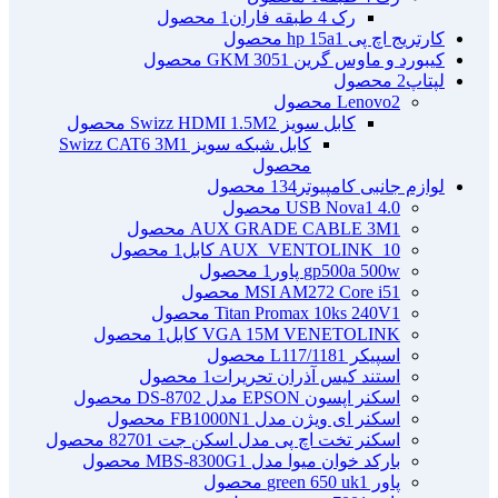
رک 4 طبقه فاران
1 محصول
کارتریج اچ پی hp 15a
1 محصول
کیبورد و ماوس گرین GKM 305
1 محصول
لپتاپ
2 محصول
2 محصول
Lenovo
کابل سویز Swizz HDMI 1.5M
2 محصول
کابل شبکه سویز Swizz CAT6 3M
1
محصول
لوازم جانبی کامپیوتر
134 محصول
4.0 USB Nova
1 محصول
1 محصول
AUX GRADE CABLE 3M
AUX_VENTOLINK_10 کابل
1 محصول
gp500a 500w پاور
1 محصول
1 محصول
MSI AM272 Core i5
1 محصول
Titan Promax 10ks 240V
VGA 15M VENETOLINK کابل
1 محصول
اسپیکر L117/118
1 محصول
استند کیس آذران تحریرات
1 محصول
اسکنر اپسون EPSON مدل DS-870
2 محصول
اسکنر ای ویژن مدل FB1000N
1 محصول
اسکنر تخت اچ پی مدل اسکن جت 8270
1 محصول
بارکد خوان میوا مدل MBS-8300G
1 محصول
پاور green 650 uk
1 محصول