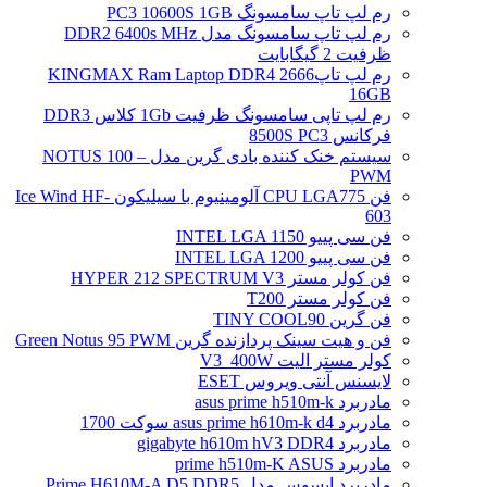
رم لپ تاپ سامسونگ PC3 10600S 1GB
رم لپ تاپ سامسونگ مدل DDR2 6400s MHz
ظرفیت 2 گیگابایت
رم لپ تاپ2666 KINGMAX Ram Laptop DDR4
16GB
رم لپ تاپی سامسونگ ظرفیت 1Gb کلاس DDR3
فرکانس 8500S PC3
سیستم خنک کننده بادی گرین مدل NOTUS 100 –
PWM
فن CPU LGA775 آلومینیوم با سیلیکون Ice Wind HF-
603
فن سی پییو INTEL LGA 1150
فن سی پییو INTEL LGA 1200
فن کولر مستر HYPER 212 SPECTRUM V3
فن کولر مستر T200
فن گرین TINY COOL90
فن و هیت سینک پردازنده گرین Green Notus 95 PWM
کولر مستر الیت V3_400W
لایسنس آنتی ویروس ESET
مادربرد asus prime h510m-k
مادربرد asus prime h610m-k d4 سوکت 1700
مادربرد gigabyte h610m hV3 DDR4
مادربرد prime h510m-K ASUS
مادربرد ایسوس مدل Prime H610M-A D5 DDR5