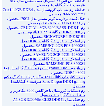
حافظه اس اس دی اینترنال کینگ مکس مدل SIV
ظرفیت 256 گیگابایت
1 محصول
حافظه رم لپ تاپ کروشیال مدل Crucial 4GB DDR4
1 محصول
2666 Sodimm
خنک کننده پردازنده کولر مستر مدل i70C
1 محصول
رم 1333 8GB KINGSTON
1 محصول
رم CRUCIAL_8GB 3200 BASS_DDR4
1 محصول
رم DDR4 3200 مگاهرتز CL22 پاتریوت مدل
1 محصول
SIGNATURE LINE 8GB
رم استوک لپ تاپی ۲ گیگابایت DDR3 مدل
1 محصول
SAMSUNG 2GB PC3-10600S
رم استوک لپ تاپی ۲ گیگابایت DDR3 مدل
1 محصول
SAMSUNG 2GB PC3L-12800S
رم استوک لپ تاپی ۲ گیگابایت DDR3 مدل
1 محصول
SAMSUNG PC3-8500S
رم پاتریوت Signature Line ظرفیت 16 گیگابایت از نوع
1 محصول
DDR5-4800
رم دسکتاپ تک کاناله 3200 مگاهرتز CL16 کینگ مکس
Zeus Dragon DDR4 gaming ظرفیت 8 گیگابایت
1
محصول
رم دسکتاپ کروشیال با فرکانس 3200 مگاهرتز و
حافظه 16 گیگابایت
1 محصول
رم فدک مدل A1 8GB 3200Mhz CL22 DDR4
1
محصول