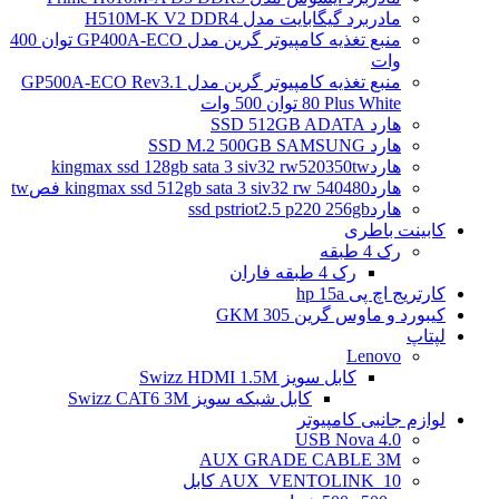
مادربرد گیگابایت مدل H510M-K V2 DDR4
منبع تغذیه کامپیوتر گرین مدل GP400A-ECO توان 400
وات
منبع تغذیه کامپیوتر گرین مدل GP500A-ECO Rev3.1
80 Plus White توان 500 وات
هارد SSD 512GB ADATA
هارد SSD M.2 500GB SAMSUNG
هاردkingmax ssd 128gb sata 3 siv32 rw520350tw
هاردkingmax ssd 512gb sata 3 siv32 rw 540480 فصtw
هاردssd pstriot2.5 p220 256gb
کابینت باطری
رک 4 طبقه
رک 4 طبقه فاران
کارتریج اچ پی hp 15a
کیبورد و ماوس گرین GKM 305
لپتاپ
Lenovo
کابل سویز Swizz HDMI 1.5M
کابل شبکه سویز Swizz CAT6 3M
لوازم جانبی کامپیوتر
4.0 USB Nova
AUX GRADE CABLE 3M
AUX_VENTOLINK_10 کابل