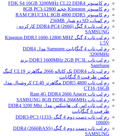
رم کامپیوتر FDK S4 16GB 3200MHz CL22 DDR4
رم کامپیوتر Kingston حجم 8GB PC3-12800
رم کامپیوتر RAM CRUCIAL 8GB 4800 DDR5
رم کمیاب SD دو شیار 256MB
رم لپ تاپ 4 گیگ DDR4-PC4 (2666) کارکرده -
SAMSUNG
رم لپ تاپ 4 گیگ Kingston DDR3 1600-12800 MHZ
1.5V
رم لپ تاپ 4 گیگابایت Samsung مدل DDR4
3200MHz
رم لپ تاپ DDR3 1600MHz 2GB PC3L برند
SamSung
رم لپ تاپ DDR4 تک کاناله 2666 مگاهرتز CL19 کینگ
مکس ظرفیت 8 گیگابایت
رم لپ تاپ DDR5 4800 مگاهرتز CL40 کروشیال مدل
CT16 /16GB
رم لپ تاپ Ram 4G DDR4 2666 Apacer
رم لپ تاپ SAMSUNG 8GB DDR4 2666MHz
رم لپ تاپ اس کی هاینیکس مدل DDR4 3200 Mhz
ظرفیت 4 گیگابایت
رم لپ تاپ دست دوم 4 گیگ DDR3-PC3 (1333-
10600)
رم لپ تاپ دست دوم 4 گیگ DDR4 (2666BASS)
SAMSUNG