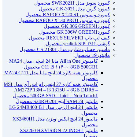
کیبورد سویز مدل SWK2021
1 محصول
کیبورد گرین مدل GK-302
1 محصول
کیبورد و ماوس RAPOO X120 S
1 محصول
کیبورد و ماوس RAPOO X130 PRO
1 محصول
کیبوردGK 306 GREEN
1 محصول
کیبوردGK 306W GREEN
1 محصول
کیف لپ تاپ REXUS SILVER
1 محصول
گوشی yealink SIP_t31
1 محصول
ماشین حساب شارپ مدل CS-2130
1 محصول
مانیتور
19 محصول
کامپیوتر All in One مایا 24 اینچی مدل MA24
1 محصول
C11 i5 ۱۱۴۰۰ 8GB 500GB
کامپیوتر همه کاره 24 اینچ مایا مدل MA24 C11
1
محصول
کامپیوتر همه کاره 27 اینچی ام اس آی مدل MSI
AM272P 13M – i3 1315U – 8GB DDR5 –
1 محصول
500GB SSD – Intel – Non Touch
مانیتور 24 SAM اینچ S24RF620
1 محصول
مانیتور 24 اینچ ال جی مدل LG 24MR400-B
1
محصول
مانیتور 24 اینچ ایکس ویژن مدل XS2460H
1
محصول
مانیتور XS2260 HXVISION 22 INCH
1
محصول