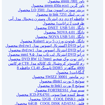
پاور green 700
1 محصول
پاور گرین green 450a eco
1 محصول
پرینتر سوزنی اپسون مدل LQ 350
1 محصول
تی پی لینک tp link 725
1 محصول
حافظه اچ دی دی اینترنال وسترن دیجیتال مدل آبی
ظرفیت 2 ترابایت
1 محصول
دانگل DNET_USB 5.0
1 محصول
دانگل NOVA 4.0
1 محصول
دانگل NOVA USB 5.0
1 محصول
دانگل بلوتوث ورژن 5 برند Kaiser
1 محصول
درایو DVD اکسترنال ایسوس مدل dvd rw
1 محصول
درایو DVD اینترنال ایسوس مدل dvd rw
1 محصول
درایو DVD اینترنال لپ تاپ مدل ۹.۵ mm
1 محصول
رایتر نوت بوک ضخیم DVD RW 12.7mm
1 محصول
رم کامپیوتر کروشیال تک کاناله مدل CT8 فرکانس
4800 مگاهرتز DDR5 تایمینگ CL40 حافظه 8
گیگابایت
1 محصول
زیر مانیتور SWIZZ 3000
1 محصول
سوئیچ 5 پورت dlink
1 محصول
سوئیچ 8 پورت tp link
1 محصول
سیم سیار FORTRESS
1 محصول
ضبط کننده صدا سونی ICD-PX470
1 محصول
فلش 32GB _COOL DISK
1 محصول
فلش 64GB _COOL DISK ADATA
1 محصول