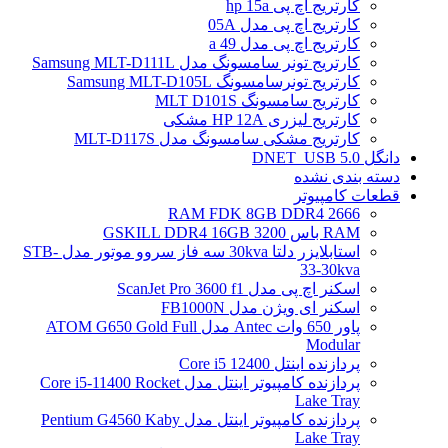
کارتریج اچ پی hp 15a
کارتریج اچ پی مدل 05A
کارتریج اچ پی مدل 49 a
کارتریج تونر سامسونگ مدل Samsung MLT-D111L
کارتریج تونرسامسونگ Samsung MLT-D105L
کارتریج سامسونگ MLT D101S
کارتریج لیزری HP 12A مشکی
کارتریج مشکی سامسونگ مدل MLT-D117S
دانگل DNET_USB 5.0
دسته بندی نشده
قطعات کامپیوتر
RAM FDK 8GB DDR4 2666
RAM باس 3200 GSKILL DDR4 16GB
استابلایزر دلتا 30kva سه فاز سروو موتور مدل STB-
33-30kva
اسکنر اچ پی مدل ScanJet Pro 3600 f1
اسکنر ای ویژن مدل FB1000N
پاور 650 وات Antec مدل ATOM G650 Gold Full
Modular
پردازنده اینتل Core i5 12400
پردازنده کامپیوتر اینتل مدل Core i5-11400 Rocket
Lake Tray
پردازنده کامپیوتر اینتل مدل Pentium G4560 Kaby
Lake Tray