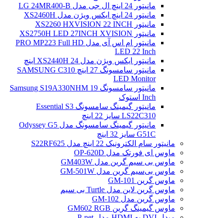
مانیتور 24 اینچ ال جی مدل LG 24MR400-B
مانیتور 24 اینچ ایکس ویژن مدل XS2460H
مانیتور XS2260 HXVISION 22 INCH
مانیتور XS2750H LED 27INCH XVISION
مانیتور ام اس آی مدل PRO MP223 Full HD
LED 22 Inch
مانیتور ایکس ویژن مدل XS2440H 24 اینچ
مانیتور سامسونگ 27 اینچ SAMSUNG C310
LED Monitor
مانیتور سامسونگ Samsung S19A330NHM 19
Inch استوک
مانیتور گیمینگ سامسونگ Essential S3
LS22C310 سایز 22 اینچ
مانیتور گیمینگ سامسونگ مدل Odyssey G5
G51C سایز 32 اینچ
مانیتور سام الکترونیک 22 اینچ مدل S22RF625
ماوس ای فورتک مدل OP-620D
ماوس بی سیم گرین مدل GM403W
ماوس بی‌سیم گرین مدل GM-501W
ماوس گرین GM-101
ماوس گرین لاین مدل Turtle بی سیم
ماوس گرین مدل GM-102
ماوس گیمینگ گرین GM602 RGB
مبدل DVI به HDMI مدل P-net