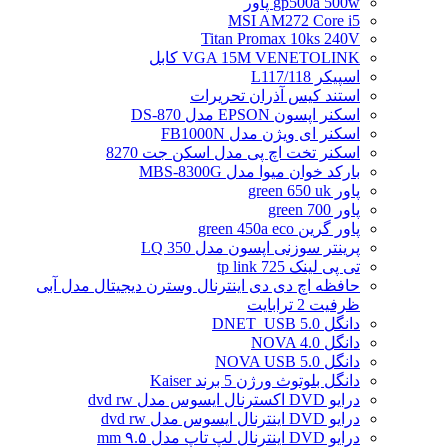
gp500a 500w پاور
MSI AM272 Core i5
Titan Promax 10ks 240V
VGA 15M VENETOLINK کابل
اسپیکر L117/118
استند کیس آذران تحریرات
اسکنر اپسون EPSON مدل DS-870
اسکنر ای ویژن مدل FB1000N
اسکنر تخت اچ پی مدل اسکن جت 8270
بارکد خوان میوا مدل MBS-8300G
پاور green 650 uk
پاور green 700
پاور گرین green 450a eco
پرینتر سوزنی اپسون مدل LQ 350
تی پی لینک tp link 725
حافظه اچ دی دی اینترنال وسترن دیجیتال مدل آبی
ظرفیت 2 ترابایت
دانگل DNET_USB 5.0
دانگل NOVA 4.0
دانگل NOVA USB 5.0
دانگل بلوتوث ورژن 5 برند Kaiser
درایو DVD اکسترنال ایسوس مدل dvd rw
درایو DVD اینترنال ایسوس مدل dvd rw
درایو DVD اینترنال لپ تاپ مدل ۹.۵ mm