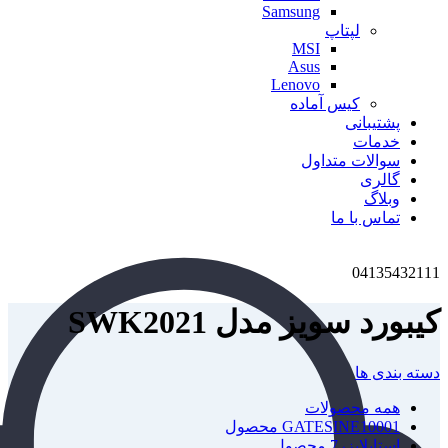
Samsung
لپتاپ
MSI
Asus
Lenovo
کیس آماده
پشتیبانی
خدمات
سوالات متداول
گالری
وبلاگ
تماس با ما
04135432111
کیبورد سویز مدل SWK2021
دسته بندی ها
همه
محصولات
1 محصول
GATESINE1000
استابلایزر
7 محصول