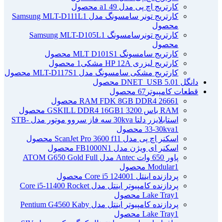
کارتریج اچ پی مدل 49 a
1 محصول
کارتریج تونر سامسونگ مدل Samsung MLT-D111L
1
محصول
کارتریج تونرسامسونگ Samsung MLT-D105L
1
محصول
کارتریج سامسونگ MLT D101S
1 محصول
کارتریج لیزری HP 12A مشکی
1 محصول
کارتریج مشکی سامسونگ مدل MLT-D117S
1 محصول
دانگل DNET_USB 5.0
1 محصول
قطعات کامپیوتر
67 محصول
1 محصول
RAM FDK 8GB DDR4 2666
RAM باس 3200 GSKILL DDR4 16GB
1 محصول
استابلایزر دلتا 30kva سه فاز سروو موتور مدل STB-
1 محصول
33-30kva
اسکنر اچ پی مدل ScanJet Pro 3600 f1
1 محصول
اسکنر ای ویژن مدل FB1000N
1 محصول
پاور 650 وات Antec مدل ATOM G650 Gold Full
1 محصول
Modular
پردازنده اینتل Core i5 12400
1 محصول
پردازنده کامپیوتر اینتل مدل Core i5-11400 Rocket
1 محصول
Lake Tray
پردازنده کامپیوتر اینتل مدل Pentium G4560 Kaby
1 محصول
Lake Tray