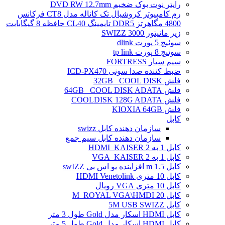
رایتر نوت بوک ضخیم DVD RW 12.7mm
رم کامپیوتر کروشیال تک کاناله مدل CT8 فرکانس
4800 مگاهرتز DDR5 تایمینگ CL40 حافظه 8 گیگابایت
زیر مانیتور SWIZZ 3000
سوئیچ 5 پورت dlink
سوئیچ 8 پورت tp link
سیم سیار FORTRESS
ضبط کننده صدا سونی ICD-PX470
فلش 32GB _COOL DISK
فلش 64GB _COOL DISK ADATA
فلش COOLDISK 128G ADATA
فلش KIOXIA 64GB
کابل
سازمان دهنده کابل swizz
سازمان دهنده کابل سیم جمع
کابل 1 به 2 HDMI_KAISER
کابل 1 به 2 VGA_KAISER
کابل 1.5 m افزاینده یو اس بی swIZZ
کابل 10 متری HDMI Venetolink
کابل 10 متری VGA رویال
کابل 20 M_ROYAL VGA\HMDI
کابل 5M USB SWIZZ
کابل HDMI اسکار مدل Gold طول 3 متر
کابل HDMI اسکار مدل Gold طول 5 متر