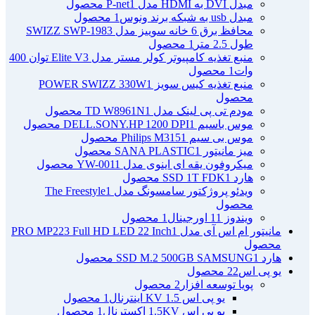
مبدل DVI به HDMI مدل P-net
1 محصول
مبدل usb به شبکه برند ونوس
1 محصول
محافظ برق 6 خانه سوییز مدل SWIZZ SWP-1983
طول 2.5 متر
1 محصول
منبع تغذیه کامپیوتر کولر مستر مدل Elite V3 توان 400
وات
1 محصول
منبع تغذیه کیس سویز POWER SWIZZ 330W
1
محصول
مودم تی پی لینک مدل TD W8961N
1 محصول
موس باسیم DELL.SONY.HP 1200 DPI
1 محصول
موس بی سیم Philips M315
1 محصول
میز مانیتور SANA PLASTIC
1 محصول
میکروفون یقه ای اینوی مدل YW-001
1 محصول
هارد SSD 1T FDK
1 محصول
ویدئو پروژکتور سامسونگ مدل The Freestyle
1
محصول
ویندوز 11 اورجینال
1 محصول
مانیتور ام اس آی مدل PRO MP223 Full HD LED 22 Inch
1
محصول
هارد SSD M.2 500GB SAMSUNG
1 محصول
یو پی اس
22 محصول
پویا توسعه افزار
2 محصول
یو پی اس 1.5 KV اینترنال
1 محصول
یو پی اس 1.5KV اکسترنال
1 محصول