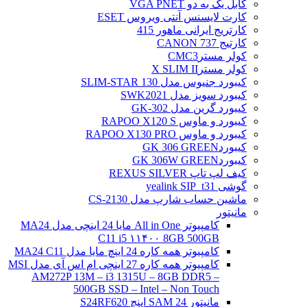
کابل یک به دو VGA PNET
کارت لایسنس آنتی ویروس ESET
کارتریج ایرانی ماهور 415
کارتیج 737 CANON
کولر مسترCMC3
کولر مسترX SLIM II
کیبورد جنیوس مدل SLIM-STAR 130
کیبورد سویز مدل SWK2021
کیبورد گرین مدل GK-302
کیبورد و ماوس RAPOO X120 S
کیبورد و ماوس RAPOO X130 PRO
کیبوردGK 306 GREEN
کیبوردGK 306W GREEN
کیف لپ تاپ REXUS SILVER
گوشی yealink SIP_t31
ماشین حساب شارپ مدل CS-2130
مانیتور
کامپیوتر All in One مایا 24 اینچی مدل MA24
C11 i5 ۱۱۴۰۰ 8GB 500GB
کامپیوتر همه کاره 24 اینچ مایا مدل MA24 C11
کامپیوتر همه کاره 27 اینچی ام اس آی مدل MSI
AM272P 13M – i3 1315U – 8GB DDR5 –
500GB SSD – Intel – Non Touch
مانیتور 24 SAM اینچ S24RF620