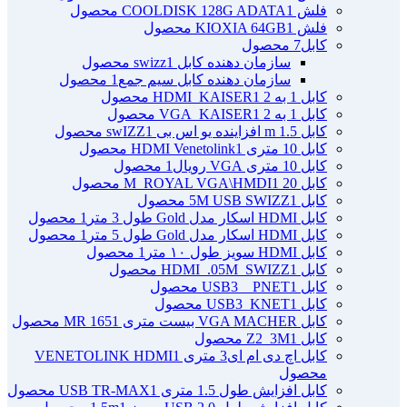
فلش COOLDISK 128G ADATA
1 محصول
فلش KIOXIA 64GB
1 محصول
کابل
7 محصول
سازمان دهنده کابل swizz
1 محصول
سازمان دهنده کابل سیم جمع
1 محصول
کابل 1 به 2 HDMI_KAISER
1 محصول
کابل 1 به 2 VGA_KAISER
1 محصول
کابل 1.5 m افزاینده یو اس بی swIZZ
1 محصول
کابل 10 متری HDMI Venetolink
1 محصول
کابل 10 متری VGA رویال
1 محصول
کابل 20 M_ROYAL VGA\HMDI
1 محصول
کابل 5M USB SWIZZ
1 محصول
کابل HDMI اسکار مدل Gold طول 3 متر
1 محصول
کابل HDMI اسکار مدل Gold طول 5 متر
1 محصول
کابل HDMI سویز طول ۱۰ متر
1 محصول
کابل HDMI_.05M_SWIZZ
1 محصول
کابل USB3 _ PNET
1 محصول
کابل USB3_KNET
1 محصول
کابل VGA MACHER بیست متری MR 165
1 محصول
کابل Z2_3M
1 محصول
کابل اچ دی ام ای3 متری VENETOLINK HDMI
1
محصول
کابل افزایش طول 1.5 متری USB TR-MAX
1 محصول