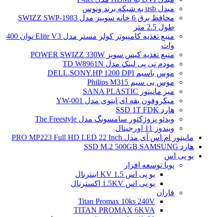
مبدل usb به شبکه برند ونوس
محافظ برق 6 خانه سوییز مدل SWIZZ SWP-1983
طول 2.5 متر
منبع تغذیه کامپیوتر کولر مستر مدل Elite V3 توان 400
وات
منبع تغذیه کیس سویز POWER SWIZZ 330W
مودم تی پی لینک مدل TD W8961N
موس باسیم DELL.SONY.HP 1200 DPI
موس بی سیم Philips M315
میز مانیتور SANA PLASTIC
میکروفون یقه ای اینوی مدل YW-001
هارد SSD 1T FDK
ویدئو پروژکتور سامسونگ مدل The Freestyle
ویندوز 11 اورجینال
مانیتور ام اس آی مدل PRO MP223 Full HD LED 22 Inch
هارد SSD M.2 500GB SAMSUNG
یو پی اس
پویا توسعه افزار
یو پی اس 1.5 KV اینترنال
یو پی اس 1.5KV اکسترنال
فاران
Titan Promax 10ks 240V
TITAN PROMAX 6KVA