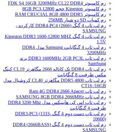
رم کامپیوتر FDK S4 16GB 3200MHz CL22 DDR4
رم کامپیوتر Kingston حجم 8GB PC3-12800
رم کامپیوتر RAM CRUCIAL 8GB 4800 DDR5
رم کمیاب SD دو شیار 256MB
رم لپ تاپ 4 گیگ DDR4-PC4 (2666) کارکرده -
SAMSUNG
رم لپ تاپ 4 گیگ Kingston DDR3 1600-12800 MHZ
1.5V
رم لپ تاپ 4 گیگابایت Samsung مدل DDR4
3200MHz
رم لپ تاپ DDR3 1600MHz 2GB PC3L برند
SamSung
رم لپ تاپ DDR4 تک کاناله 2666 مگاهرتز CL19 کینگ
مکس ظرفیت 8 گیگابایت
رم لپ تاپ DDR5 4800 مگاهرتز CL40 کروشیال مدل
CT16 /16GB
رم لپ تاپ Ram 4G DDR4 2666 Apacer
رم لپ تاپ SAMSUNG 8GB DDR4 2666MHz
رم لپ تاپ اس کی هاینیکس مدل DDR4 3200 Mhz
ظرفیت 4 گیگابایت
رم لپ تاپ دست دوم 4 گیگ DDR3-PC3 (1333-
10600)
رم لپ تاپ دست دوم 4 گیگ DDR4 (2666BASS)
SAMSUNG