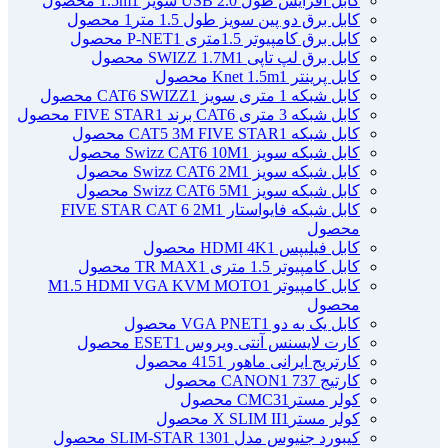
کابل افزایش طول USB 2.0 سویز 1.5m
1 محصول
کابل برق دو پین سویز طول 1.5 متر
1 محصول
کابل برق کامپیوتر 1.5ﻣﺘﺮی P-NET
1 محصول
کابل برق لپ تاپی SWIZZ 1.7M
1 محصول
کابل پرینتر Knet 1.5m
1 محصول
کابل شبکه 1 متری سویز CAT6 SWIZZ
1 محصول
کابل شبکه 3 متری CAT6 برند FIVE STAR
1 محصول
کابل شبکه CAT5 3M FIVE STAR
1 محصول
کابل شبکه سویز Swizz CAT6 10M
1 محصول
کابل شبکه سویز Swizz CAT6 2M
1 محصول
کابل شبکه سویز Swizz CAT6 5M
1 محصول
کابل شبکه فایواستار FIVE STAR CAT 6 2M
1
محصول
کابل فیلیپس HDMI 4K
1 محصول
کابل کامپیوتر 1.5 متری TR MAX
1 محصول
کابل کامپیوتر M1.5 HDMI VGA KVM MOTO
1
محصول
کابل یک به دو VGA PNET
1 محصول
کارت لایسنس آنتی ویروس ESET
1 محصول
کارتریج ایرانی ماهور 415
1 محصول
کارتیج 737 CANON
1 محصول
کولر مسترCMC3
1 محصول
کولر مسترX SLIM II
1 محصول
کیبورد جنیوس مدل SLIM-STAR 130
1 محصول