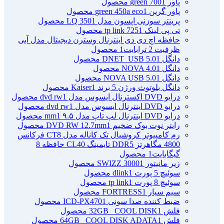
پاور green 700
1 محصول
پاور گرین green 450a eco
1 محصول
پرینتر سوزنی اپسون مدل LQ 350
1 محصول
تی پی لینک tp link 725
1 محصول
حافظه اچ دی دی اینترنال وسترن دیجیتال مدل آبی
ظرفیت 2 ترابایت
1 محصول
دانگل DNET_USB 5.0
1 محصول
دانگل NOVA 4.0
1 محصول
دانگل NOVA USB 5.0
1 محصول
دانگل بلوتوث ورژن 5 برند Kaiser
1 محصول
درایو DVD اکسترنال ایسوس مدل dvd rw
1 محصول
درایو DVD اینترنال ایسوس مدل dvd rw
1 محصول
درایو DVD اینترنال لپ تاپ مدل ۹.۵ mm
1 محصول
رایتر نوت بوک ضخیم DVD RW 12.7mm
1 محصول
رم کامپیوتر کروشیال تک کاناله مدل CT8 فرکانس
4800 مگاهرتز DDR5 تایمینگ CL40 حافظه 8
گیگابایت
1 محصول
زیر مانیتور SWIZZ 3000
1 محصول
سوئیچ 5 پورت dlink
1 محصول
سوئیچ 8 پورت tp link
1 محصول
سیم سیار FORTRESS
1 محصول
ضبط کننده صدا سونی ICD-PX470
1 محصول
فلش 32GB _COOL DISK
1 محصول
فلش 64GB _COOL DISK ADATA
1 محصول