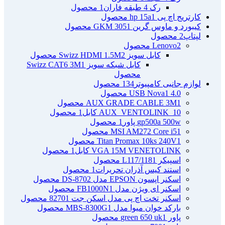
رک 4 طبقه فاران
1 محصول
کارتریج اچ پی hp 15a
1 محصول
کیبورد و ماوس گرین GKM 305
1 محصول
لپتاپ
2 محصول
2 محصول
Lenovo
کابل سویز Swizz HDMI 1.5M
2 محصول
کابل شبکه سویز Swizz CAT6 3M
1
محصول
لوازم جانبی کامپیوتر
134 محصول
4.0 USB Nova
1 محصول
1 محصول
AUX GRADE CABLE 3M
AUX_VENTOLINK_10 کابل
1 محصول
gp500a 500w پاور
1 محصول
1 محصول
MSI AM272 Core i5
1 محصول
Titan Promax 10ks 240V
VGA 15M VENETOLINK کابل
1 محصول
اسپیکر L117/118
1 محصول
استند کیس آذران تحریرات
1 محصول
اسکنر اپسون EPSON مدل DS-870
2 محصول
اسکنر ای ویژن مدل FB1000N
1 محصول
اسکنر تخت اچ پی مدل اسکن جت 8270
1 محصول
بارکد خوان میوا مدل MBS-8300G
1 محصول
پاور green 650 uk
1 محصول