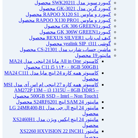
کیبورد سویز مدل SWK2021
1 محصول
کیبورد گرین مدل GK-302
1 محصول
کیبورد و ماوس RAPOO X120 S
1 محصول
کیبورد و ماوس RAPOO X130 PRO
1 محصول
کیبوردGK 306 GREEN
1 محصول
کیبوردGK 306W GREEN
1 محصول
کیف لپ تاپ REXUS SILVER
1 محصول
گوشی yealink SIP_t31
1 محصول
ماشین حساب شارپ مدل CS-2130
1 محصول
مانیتور
19 محصول
کامپیوتر All in One مایا 24 اینچی مدل MA24
1 محصول
C11 i5 ۱۱۴۰۰ 8GB 500GB
کامپیوتر همه کاره 24 اینچ مایا مدل MA24 C11
1
محصول
کامپیوتر همه کاره 27 اینچی ام اس آی مدل MSI
AM272P 13M – i3 1315U – 8GB DDR5 –
1 محصول
500GB SSD – Intel – Non Touch
مانیتور 24 SAM اینچ S24RF620
1 محصول
مانیتور 24 اینچ ال جی مدل LG 24MR400-B
1
محصول
مانیتور 24 اینچ ایکس ویژن مدل XS2460H
1
محصول
مانیتور XS2260 HXVISION 22 INCH
1
محصول