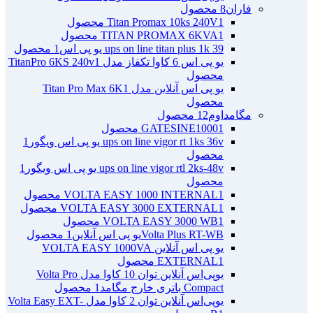
فاران
8 محصول
1 محصول
Titan Promax 10ks 240V
1 محصول
TITAN PROMAX 6KVA
ups on line titan plus 1k 39 یو پی اس
1 محصول
یو پی اس 6 کاوا تکفاز مدل TitanPro 6KS 240v
1
محصول
یو پی اس آنلاین مدل Titan Pro Max 6K
1
محصول
مگامداوم
12 محصول
1 محصول
GATESINE1000
ups on line vigor rt 1ks 36v یو پی اس ویگور
1
محصول
ups on line vigor rtl 2ks-48v یو پی اس ویگور
1
محصول
1 محصول
VOLTA EASY 1000 INTERNAL
1 محصول
VOLTA EASY 3000 EXTERNAL
1 محصول
VOLTA EASY 3000 WB
Volta Plus RT-WBیو پی اس آنلاین
1 محصول
یو پی اس آنلاین VOLTA EASY 1000VA
1 محصول
EXTERNAL
یو‌پی‌اس آنلاین توان 10 کاوا مدل Volta Pro
Compact باتری خارج مگامد
1 محصول
یو‌پی‌اس آنلاین توان 2 کاوا مدل Volta Easy EXT-