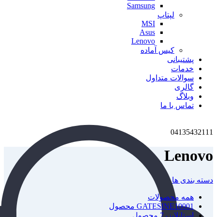
Samsung
لپتاپ
MSI
Asus
Lenovo
کیس آماده
پشتیبانی
خدمات
سوالات متداول
گالری
وبلاگ
تماس با ما
04135432111
Lenovo
دسته بندی ها
همه
محصولات
1 محصول
GATESINE1000
استابلایزر
7 محصول