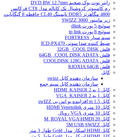
رایتر نوت بوک ضخیم DVD RW 12.7mm
رم کامپیوتر کروشیال تک کاناله مدل CT8 فرکانس
4800 مگاهرتز DDR5 تایمینگ CL40 حافظه 8 گیگابایت
زیر مانیتور SWIZZ 3000
سوئیچ 5 پورت dlink
سوئیچ 8 پورت tp link
سیم سیار FORTRESS
ضبط کننده صدا سونی ICD-PX470
فلش 32GB _COOL DISK
فلش 64GB _COOL DISK ADATA
فلش COOLDISK 128G ADATA
فلش KIOXIA 64GB
کابل
سازمان دهنده کابل swizz
سازمان دهنده کابل سیم جمع
کابل 1 به 2 HDMI_KAISER
کابل 1 به 2 VGA_KAISER
کابل 1.5 m افزاینده یو اس بی swIZZ
کابل 10 متری HDMI Venetolink
کابل 10 متری VGA رویال
کابل 20 M_ROYAL VGA\HMDI
کابل 5M USB SWIZZ
کابل HDMI اسکار مدل Gold طول 3 متر
کابل HDMI اسکار مدل Gold طول 5 متر