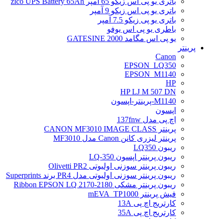
باتری یو پی اس زیکو 65 آمپر zico UPS Battery 65Ah
باتری یو پی اس زیکو 9 آمپر
باتری یو پی زیکو 7.5 آمپر
باطری یو پی اس یوفو
یو پی اس مگامد GATESINE 2000
پرینتر
Canon
EPSON_LQ350
EPSON_M1140
HP
HP LJ M 507 DN
M1140-پرینتر-اپسون
اپسون
اچ پی مدل 137fnw
پرینتر CANON MF3010 IMAGE CLASS
پرینتر لیزری کانن Canon مدل MF3010
ریبون LQ350
ریبون پرینتر اپسون LQ-350
ریبون پرینتر سوزنی اولیوتی Olivetti PR2
ریبون پرینتر سوزنی اولیوتی مدل PR4 برند Superprints
ریبون پرینتر مشکی Ribbon EPSON LQ 2170-2180
فیش پرینتر mEVA_TP1000
کارتریج اچ پی 13A
کارتریج اچ پی 35A