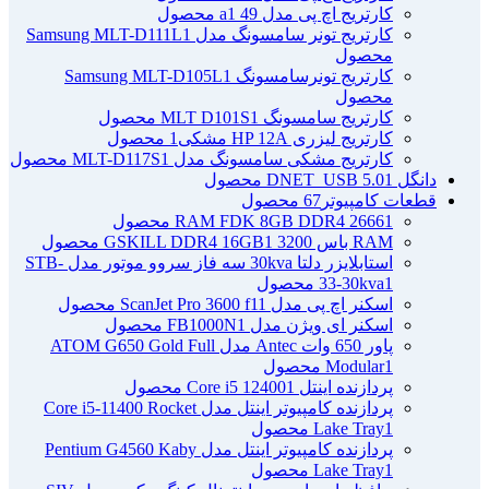
کارتریج اچ پی مدل 49 a
1 محصول
کارتریج تونر سامسونگ مدل Samsung MLT-D111L
1
محصول
کارتریج تونرسامسونگ Samsung MLT-D105L
1
محصول
کارتریج سامسونگ MLT D101S
1 محصول
کارتریج لیزری HP 12A مشکی
1 محصول
کارتریج مشکی سامسونگ مدل MLT-D117S
1 محصول
دانگل DNET_USB 5.0
1 محصول
قطعات کامپیوتر
67 محصول
1 محصول
RAM FDK 8GB DDR4 2666
RAM باس 3200 GSKILL DDR4 16GB
1 محصول
استابلایزر دلتا 30kva سه فاز سروو موتور مدل STB-
1 محصول
33-30kva
اسکنر اچ پی مدل ScanJet Pro 3600 f1
1 محصول
اسکنر ای ویژن مدل FB1000N
1 محصول
پاور 650 وات Antec مدل ATOM G650 Gold Full
1 محصول
Modular
پردازنده اینتل Core i5 12400
1 محصول
پردازنده کامپیوتر اینتل مدل Core i5-11400 Rocket
1 محصول
Lake Tray
پردازنده کامپیوتر اینتل مدل Pentium G4560 Kaby
1 محصول
Lake Tray