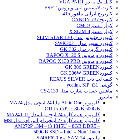
کابل یک به دو VGA PNET
کارت لایسنس آنتی ویروس ESET
کارتریج ایرانی ماهور 415
کارتیج 737 CANON
کولر مسترCMC3
کولر مسترX SLIM II
کیبورد جنیوس مدل SLIM-STAR 130
کیبورد سویز مدل SWK2021
کیبورد گرین مدل GK-302
کیبورد و ماوس RAPOO X120 S
کیبورد و ماوس RAPOO X130 PRO
کیبوردGK 306 GREEN
کیبوردGK 306W GREEN
کیف لپ تاپ REXUS SILVER
گوشی yealink SIP_t31
ماشین حساب شارپ مدل CS-2130
مانیتور
کامپیوتر All in One مایا 24 اینچی مدل MA24
C11 i5 ۱۱۴۰۰ 8GB 500GB
کامپیوتر همه کاره 24 اینچ مایا مدل MA24 C11
کامپیوتر همه کاره 27 اینچی ام اس آی مدل MSI
AM272P 13M – i3 1315U – 8GB DDR5 –
500GB SSD – Intel – Non Touch
مانیتور 24 SAM اینچ S24RF620