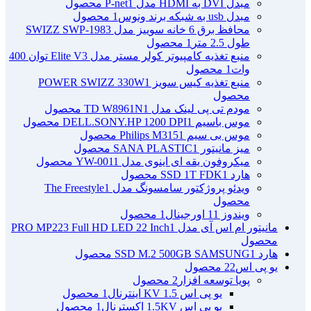
مبدل DVI به HDMI مدل P-net
1 محصول
مبدل usb به شبکه برند ونوس
1 محصول
محافظ برق 6 خانه سوییز مدل SWIZZ SWP-1983
طول 2.5 متر
1 محصول
منبع تغذیه کامپیوتر کولر مستر مدل Elite V3 توان 400
وات
1 محصول
منبع تغذیه کیس سویز POWER SWIZZ 330W
1
محصول
مودم تی پی لینک مدل TD W8961N
1 محصول
موس باسیم DELL.SONY.HP 1200 DPI
1 محصول
موس بی سیم Philips M315
1 محصول
میز مانیتور SANA PLASTIC
1 محصول
میکروفون یقه ای اینوی مدل YW-001
1 محصول
هارد SSD 1T FDK
1 محصول
ویدئو پروژکتور سامسونگ مدل The Freestyle
1
محصول
ویندوز 11 اورجینال
1 محصول
مانیتور ام اس آی مدل PRO MP223 Full HD LED 22 Inch
1
محصول
هارد SSD M.2 500GB SAMSUNG
1 محصول
یو پی اس
22 محصول
پویا توسعه افزار
2 محصول
یو پی اس 1.5 KV اینترنال
1 محصول
یو پی اس 1.5KV اکسترنال
1 محصول