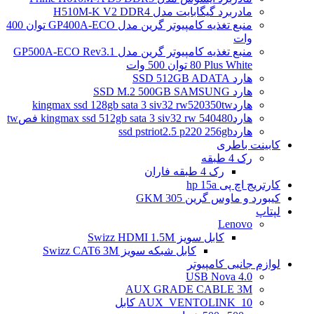
مادربرد گیگابایت مدل H510M-K V2 DDR4
منبع تغذیه کامپیوتر گرین مدل GP400A-ECO توان 400
وات
منبع تغذیه کامپیوتر گرین مدل GP500A-ECO Rev3.1
80 Plus White توان 500 وات
هارد SSD 512GB ADATA
هارد SSD M.2 500GB SAMSUNG
هاردkingmax ssd 128gb sata 3 siv32 rw520350tw
هاردkingmax ssd 512gb sata 3 siv32 rw 540480 فصtw
هاردssd pstriot2.5 p220 256gb
کابینت باطری
رک 4 طبقه
رک 4 طبقه فاران
کارتریج اچ پی hp 15a
کیبورد و ماوس گرین GKM 305
لپتاپ
Lenovo
کابل سویز Swizz HDMI 1.5M
کابل شبکه سویز Swizz CAT6 3M
لوازم جانبی کامپیوتر
4.0 USB Nova
AUX GRADE CABLE 3M
AUX_VENTOLINK_10 کابل