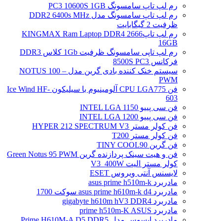
رم لپ تاپ سامسونگ PC3 10600S 1GB
رم لپ تاپ سامسونگ مدل DDR2 6400s MHz
ظرفیت 2 گیگابایت
رم لپ تاپ2666 KINGMAX Ram Laptop DDR4
16GB
رم لپ تاپی سامسونگ ظرفیت 1Gb کلاس DDR3
فرکانس 8500S PC3
سیستم خنک کننده بادی گرین مدل NOTUS 100 –
PWM
فن CPU LGA775 آلومینیوم با سیلیکون Ice Wind HF-
603
فن سی پییو INTEL LGA 1150
فن سی پییو INTEL LGA 1200
فن کولر مستر HYPER 212 SPECTRUM V3
فن کولر مستر T200
فن گرین TINY COOL90
فن و هیت سینک پردازنده گرین Green Notus 95 PWM
کولر مستر الیت V3_400W
لایسنس آنتی ویروس ESET
مادربرد asus prime h510m-k
مادربرد asus prime h610m-k d4 سوکت 1700
مادربرد gigabyte h610m hV3 DDR4
مادربرد prime h510m-K ASUS
مادربرد ایسوس مدل Prime H610M-A D5 DDR5