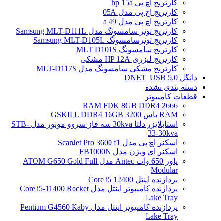
کارتریج اچ پی hp 15a
کارتریج اچ پی مدل 05A
کارتریج اچ پی مدل 49 a
کارتریج تونر سامسونگ مدل Samsung MLT-D111L
کارتریج تونرسامسونگ Samsung MLT-D105L
کارتریج سامسونگ MLT D101S
کارتریج لیزری HP 12A مشکی
کارتریج مشکی سامسونگ مدل MLT-D117S
دانگل DNET_USB 5.0
دسته بندی نشده
قطعات کامپیوتر
RAM FDK 8GB DDR4 2666
RAM باس 3200 GSKILL DDR4 16GB
استابلایزر دلتا 30kva سه فاز سروو موتور مدل STB-
33-30kva
اسکنر اچ پی مدل ScanJet Pro 3600 f1
اسکنر ای ویژن مدل FB1000N
پاور 650 وات Antec مدل ATOM G650 Gold Full
Modular
پردازنده اینتل Core i5 12400
پردازنده کامپیوتر اینتل مدل Core i5-11400 Rocket
Lake Tray
پردازنده کامپیوتر اینتل مدل Pentium G4560 Kaby
Lake Tray