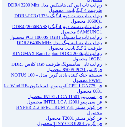
رم لپ تاپ اس کی هاینیکس مدل DDR4 3200 Mhz
ظرفیت 4 گیگابایت
1 محصول
رم لپ تاپ دست دوم 4 گیگ DDR3-PC3 (1333-
1 محصول
10600)
رم لپ تاپ دست دوم 4 گیگ DDR4 (2666BASS)
1 محصول
SAMSUNG
رم لپ تاپ سامسونگ PC3 10600S 1GB
1 محصول
رم لپ تاپ سامسونگ مدل DDR2 6400s MHz
ظرفیت 2 گیگابایت
1 محصول
رم لپ تاپ2666 KINGMAX Ram Laptop DDR4
1 محصول
16GB
رم لپ تاپی سامسونگ ظرفیت 1Gb کلاس DDR3
فرکانس 8500S PC3
1 محصول
سیستم خنک کننده بادی گرین مدل NOTUS 100 –
1 محصول
PWM
فن CPU LGA775 آلومینیوم با سیلیکون Ice Wind HF-
1 محصول
603
فن سی پییو INTEL LGA 1150
1 محصول
فن سی پییو INTEL LGA 1200
1 محصول
فن کولر مستر HYPER 212 SPECTRUM V3
1
محصول
فن کولر مستر T200
1 محصول
فن گرین TINY COOL90
1 محصول