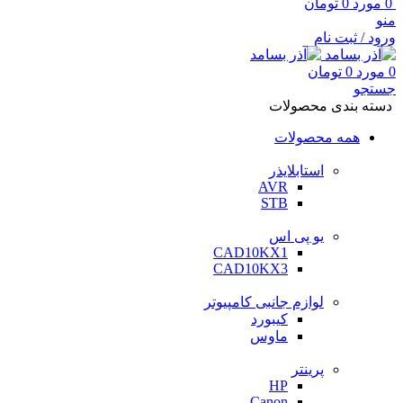
0
مورد
0
تومان
منو
ورود / ثبت نام
0
مورد
0
تومان
جستجو
دسته بندی محصولات
همه محصولات
استابلایذر
AVR
STB
یو پی اس
CAD10KX1
CAD10KX3
لوازم جانبی کامپیوتر
کیبورد
ماوس
پرینتر
HP
Canon