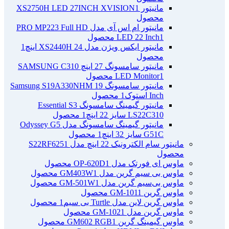
مانیتور XS2750H LED 27INCH XVISION
1
محصول
مانیتور ام اس آی مدل PRO MP223 Full HD
1 محصول
LED 22 Inch
مانیتور ایکس ویژن مدل XS2440H 24 اینچ
1
محصول
مانیتور سامسونگ 27 اینچ SAMSUNG C310
1 محصول
LED Monitor
مانیتور سامسونگ Samsung S19A330NHM 19
Inch استوک
1 محصول
مانیتور گیمینگ سامسونگ Essential S3
LS22C310 سایز 22 اینچ
1 محصول
مانیتور گیمینگ سامسونگ مدل Odyssey G5
G51C سایز 32 اینچ
1 محصول
مانیتور سام الکترونیک 22 اینچ مدل S22RF625
1
محصول
ماوس ای فورتک مدل OP-620D
1 محصول
ماوس بی سیم گرین مدل GM403W
1 محصول
ماوس بی‌سیم گرین مدل GM-501W
1 محصول
ماوس گرین GM-101
1 محصول
ماوس گرین لاین مدل Turtle بی سیم
1 محصول
ماوس گرین مدل GM-102
1 محصول
ماوس گیمینگ گرین GM602 RGB
1 محصول