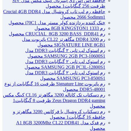
حافظه اس اس دی اینترنال کینگ مکس مدل SIV
ظرفیت 256 گیگابایت
1 محصول
حافظه رم لپ تاپ کروشیال مدل Crucial 4GB DDR4
1 محصول
2666 Sodimm
خنک کننده پردازنده کولر مستر مدل i70C
1 محصول
رم 1333 8GB KINGSTON
1 محصول
رم CRUCIAL_8GB 3200 BASS_DDR4
1 محصول
رم DDR4 3200 مگاهرتز CL22 پاتریوت مدل
1 محصول
SIGNATURE LINE 8GB
رم استوک لپ تاپی ۲ گیگابایت DDR3 مدل
1 محصول
SAMSUNG 2GB PC3-10600S
رم استوک لپ تاپی ۲ گیگابایت DDR3 مدل
1 محصول
SAMSUNG 2GB PC3L-12800S
رم استوک لپ تاپی ۲ گیگابایت DDR3 مدل
1 محصول
SAMSUNG PC3-8500S
رم پاتریوت Signature Line ظرفیت 16 گیگابایت از نوع
1 محصول
DDR5-4800
رم دسکتاپ تک کاناله 3200 مگاهرتز CL16 کینگ مکس
Zeus Dragon DDR4 gaming ظرفیت 8 گیگابایت
1
محصول
رم دسکتاپ کروشیال با فرکانس 3200 مگاهرتز و
حافظه 16 گیگابایت
1 محصول
رم فدک مدل A1 8GB 3200Mhz CL22 DDR4
1
محصول