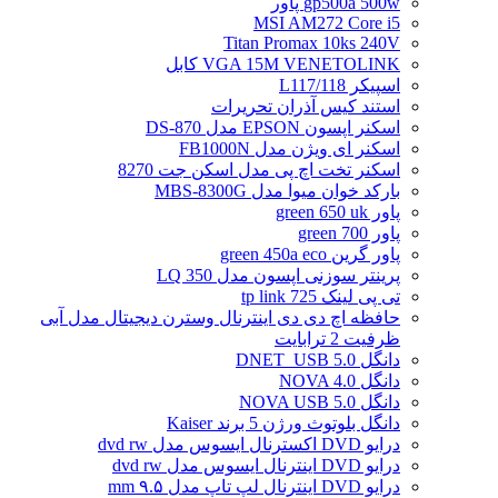
gp500a 500w پاور
MSI AM272 Core i5
Titan Promax 10ks 240V
VGA 15M VENETOLINK کابل
اسپیکر L117/118
استند کیس آذران تحریرات
اسکنر اپسون EPSON مدل DS-870
اسکنر ای ویژن مدل FB1000N
اسکنر تخت اچ پی مدل اسکن جت 8270
بارکد خوان میوا مدل MBS-8300G
پاور green 650 uk
پاور green 700
پاور گرین green 450a eco
پرینتر سوزنی اپسون مدل LQ 350
تی پی لینک tp link 725
حافظه اچ دی دی اینترنال وسترن دیجیتال مدل آبی
ظرفیت 2 ترابایت
دانگل DNET_USB 5.0
دانگل NOVA 4.0
دانگل NOVA USB 5.0
دانگل بلوتوث ورژن 5 برند Kaiser
درایو DVD اکسترنال ایسوس مدل dvd rw
درایو DVD اینترنال ایسوس مدل dvd rw
درایو DVD اینترنال لپ تاپ مدل ۹.۵ mm