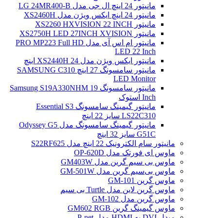
مانیتور 24 اینچ ال جی مدل LG 24MR400-B
مانیتور 24 اینچ ایکس ویژن مدل XS2460H
مانیتور XS2260 HXVISION 22 INCH
مانیتور XS2750H LED 27INCH XVISION
مانیتور ام اس آی مدل PRO MP223 Full HD
LED 22 Inch
مانیتور ایکس ویژن مدل XS2440H 24 اینچ
مانیتور سامسونگ 27 اینچ SAMSUNG C310
LED Monitor
مانیتور سامسونگ Samsung S19A330NHM 19
Inch استوک
مانیتور گیمینگ سامسونگ Essential S3
LS22C310 سایز 22 اینچ
مانیتور گیمینگ سامسونگ مدل Odyssey G5
G51C سایز 32 اینچ
مانیتور سام الکترونیک 22 اینچ مدل S22RF625
ماوس ای فورتک مدل OP-620D
ماوس بی سیم گرین مدل GM403W
ماوس بی‌سیم گرین مدل GM-501W
ماوس گرین GM-101
ماوس گرین لاین مدل Turtle بی سیم
ماوس گرین مدل GM-102
ماوس گیمینگ گرین GM602 RGB
مبدل DVI به HDMI مدل P-net