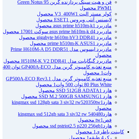
فن و هیت سینک پردازنده گرین Green Notus 95
1 محصول
PWM
کولر مستر الیت V3_400W
1 محصول
لایسنس آنتی ویروس ESET
1 محصول
مادربرد asus prime h510m-k
1 محصول
مادربرد asus prime h610m-k d4 سوکت 1700
1 محصول
مادربرد gigabyte h610m hV3 DDR4
1 محصول
مادربرد prime h510m-K ASUS
1 محصول
مادربرد ایسوس مدل Prime H610M-A D5 DDR5
1
محصول
مادربرد گیگابایت مدل H510M-K V2 DDR4
1 محصول
منبع تغذیه کامپیوتر گرین مدل GP400A-ECO توان 400
وات
1 محصول
منبع تغذیه کامپیوتر گرین مدل GP500A-ECO Rev3.1
80 Plus White توان 500 وات
1 محصول
هارد SSD 512GB ADATA
1 محصول
هارد SSD M.2 500GB SAMSUNG
1 محصول
هاردkingmax ssd 128gb sata 3 siv32 rw520350tw
1
محصول
هاردkingmax ssd 512gb sata 3 siv32 rw 540480
فصtw
1 محصول
هاردssd pstriot2.5 p220 256gb
1 محصول
کابینت باطری
1 محصول
رک 4 طبقه
1 محصول