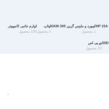
H
کیبورد و ماوس گرین GKM 305
لپتاپ
لوازم جانبی کامپیوتر
1 محصول
2 محصول
134 محصول
یو پی اس
22 محصول