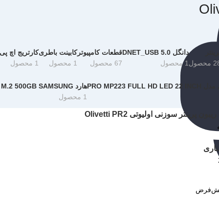
رینتر
دانگل DNET_USB 5.0
قطعات کامپیوتر
کابینت باطری
کارتریج اچ پی P 15A
 محصول
1 محصول
67 محصول
1 محصول
1 محصول
PRO MP223 FUL
هارد SSD M.2 500GB SAMSUNG
1 محصول
ریبون پرینتر سوزنی اولیوتی Olivetti PR2
ناری