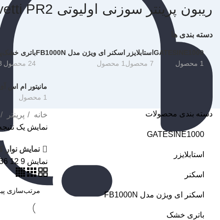
ریبون پرینتر سوزنی اولیوتی Olivetti PR2
دسته بندی ها
GATESINE1000
استابلایزر
اسکنر ای ویژن مدل FB1000N
باتری خشک
پ
1 محصول
7 محصول
1 محصول
24 محصول
28
مانیتور ام اس آی مدل L HD LED 22 INCH
1 محصول
دسته بندی محصولات
خانه
پرینتر
نمایش یک نتیجه
GATESINE1000
نمایش نوار ک
استابلایزر
نمایش
9
12
36
اسکنر
اسکنر ای ویژن مدل FB1000N
باتری خشک