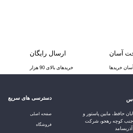
خت آسان
ارسال رایگان
سان خریدها
خریدهای بالای 90 هزار
دسترسی های سریع
اس
ابان حافظ، مابین پاستور و
صفحه اصلی
 جنب کوچه رهجو، شرکت
فروشگاه
ذربسامد