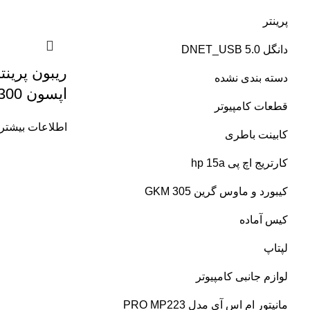
پرینتر
دانگل DNET_USB 5.0
ریبون پرین
دسته بندی نشده
اپسون LQ300
قطعات کامپیوتر
اطلاعات بیشتر
کابینت باطری
کارتریج اچ پی hp 15a
کیبورد و ماوس گرین GKM 305
کیس آماده
لپتاپ
لوازم جانبی کامپیوتر
مانیتور ام اس آی مدل PRO MP223