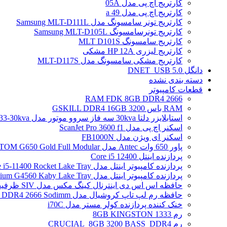
کارتریج اچ پی مدل 05A
کارتریج اچ پی مدل 49 a
کارتریج تونر سامسونگ مدل Samsung MLT-D111L
کارتریج تونرسامسونگ Samsung MLT-D105L
کارتریج سامسونگ MLT D101S
کارتریج لیزری HP 12A مشکی
کارتریج مشکی سامسونگ مدل MLT-D117S
دانگل DNET_USB 5.0
دسته بندی نشده
قطعات کامپیوتر
RAM FDK 8GB DDR4 2666
RAM باس 3200 GSKILL DDR4 16GB
استابلایزر دلتا 30kva سه فاز سروو موتور مدل STB-33-30kva
اسکنر اچ پی مدل ScanJet Pro 3600 f1
اسکنر ای ویژن مدل FB1000N
پاور 650 وات Antec مدل ATOM G650 Gold Full Modular
پردازنده اینتل Core i5 12400
پردازنده کامپیوتر اینتل مدل Core i5-11400 Rocket Lake Tray
پردازنده کامپیوتر اینتل مدل Pentium G4560 Kaby Lake Tray
حافظه اس اس دی اینترنال کینگ مکس مدل SIV ظرفیت 256 گیگابایت
حافظه رم لپ تاپ کروشیال مدل Crucial 4GB DDR4 2666 Sodimm
خنک کننده پردازنده کولر مستر مدل i70C
رم 1333 8GB KINGSTON
رم CRUCIAL_8GB 3200 BASS_DDR4