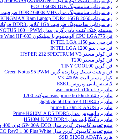
رم لپ تاپ دست دوم 4 گیگ DDR4 (2666BASS) SAMSUNG
رم لپ تاپ سامسونگ PC3 10600S 1GB
رم لپ تاپ سامسونگ مدل DDR2 6400s MHz ظرفیت 2 گیگابایت
رم لپ تاپ2666 KINGMAX Ram Laptop DDR4 16GB
رم لپ تاپی سامسونگ ظرفیت 1Gb کلاس DDR3 فرکانس 8500S PC3
سیستم خنک کننده بادی گرین مدل NOTUS 100 – PWM
فن CPU LGA775 آلومینیوم با سیلیکون Ice Wind HF-603
فن سی پییو INTEL LGA 1150
فن سی پییو INTEL LGA 1200
فن کولر مستر HYPER 212 SPECTRUM V3
فن کولر مستر T200
فن گرین TINY COOL90
فن و هیت سینک پردازنده گرین Green Notus 95 PWM
کولر مستر الیت V3_400W
لایسنس آنتی ویروس ESET
مادربرد asus prime h510m-k
مادربرد asus prime h610m-k d4 سوکت 1700
مادربرد gigabyte h610m hV3 DDR4
مادربرد prime h510m-K ASUS
مادربرد ایسوس مدل Prime H610M-A D5 DDR5
مادربرد گیگابایت مدل H510M-K V2 DDR4
منبع تغذیه کامپیوتر گرین مدل GP400A-ECO توان 400 وات
منبع تغذیه کامپیوتر گرین مدل GP500A-ECO Rev3.1 80 Plus White توان 500 وات
هارد SSD 512GB ADATA