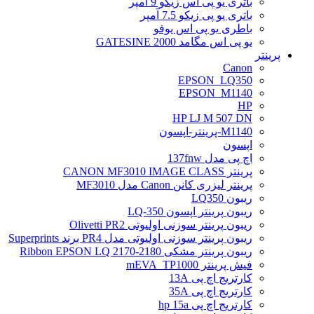
باتری یو پی اس زیکو 9 آمپر
باتری یو پی زیکو 7.5 آمپر
باطری یو پی اس یوفو
یو پی اس مگامد GATESINE 2000
پرینتر
Canon
EPSON_LQ350
EPSON_M1140
HP
HP LJ M 507 DN
M1140-پرینتر-اپسون
اپسون
اچ پی مدل 137fnw
پرینتر CANON MF3010 IMAGE CLASS
پرینتر لیزری کانن Canon مدل MF3010
ریبون LQ350
ریبون پرینتر اپسون LQ-350
ریبون پرینتر سوزنی اولیوتی Olivetti PR2
ریبون پرینتر سوزنی اولیوتی مدل PR4 برند Superprints
ریبون پرینتر مشکی Ribbon EPSON LQ 2170-2180
فیش پرینتر mEVA_TP1000
کارتریج اچ پی 13A
کارتریج اچ پی 35A
کارتریج اچ پی hp 15a