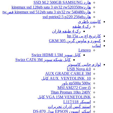
هارد SSD M.2 500GB SAMSUNG
هاردkingmax ssd 128gb sata 3 siv32 rw520350tw
هاردkingmax ssd 512gb sata 3 siv32 rw 540480 فصtw
هاردssd pstriot2.5 p220 256gb
کابینت باطری
رک 4 طبقه
رک 4 طبقه فاران
کارتریج اچ پی hp 15a
کیبورد و ماوس گرین GKM 305
لپتاپ
Lenovo
کابل سویز Swizz HDMI 1.5M
کابل شبکه سویز Swizz CAT6 3M
لوازم جانبی کامپیوتر
4.0 USB Nova
AUX GRADE CABLE 3M
AUX_VENTOLINK_10 کابل
gp500a 500w پاور
MSI AM272 Core i5
Titan Promax 10ks 240V
VGA 15M VENETOLINK کابل
اسپیکر L117/118
استند کیس آذران تحریرات
اسکنر اپسون EPSON مدل DS-870