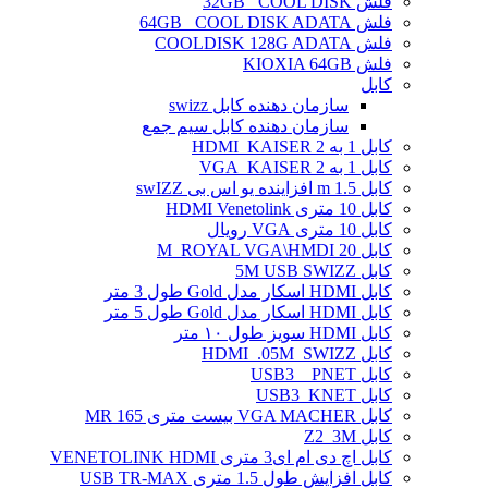
فلش 32GB _COOL DISK
فلش 64GB _COOL DISK ADATA
فلش COOLDISK 128G ADATA
فلش KIOXIA 64GB
کابل
سازمان دهنده کابل swizz
سازمان دهنده کابل سیم جمع
کابل 1 به 2 HDMI_KAISER
کابل 1 به 2 VGA_KAISER
کابل 1.5 m افزاینده یو اس بی swIZZ
کابل 10 متری HDMI Venetolink
کابل 10 متری VGA رویال
کابل 20 M_ROYAL VGA\HMDI
کابل 5M USB SWIZZ
کابل HDMI اسکار مدل Gold طول 3 متر
کابل HDMI اسکار مدل Gold طول 5 متر
کابل HDMI سویز طول ۱۰ متر
کابل HDMI_.05M_SWIZZ
کابل USB3 _ PNET
کابل USB3_KNET
کابل VGA MACHER بیست متری MR 165
کابل Z2_3M
کابل اچ دی ام ای3 متری VENETOLINK HDMI
کابل افزایش طول 1.5 متری USB TR-MAX