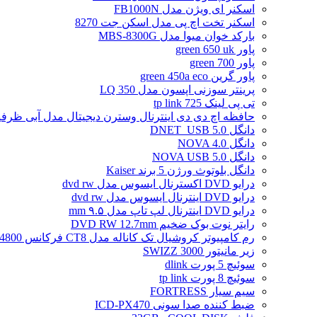
اسکنر ای ویژن مدل FB1000N
اسکنر تخت اچ پی مدل اسکن جت 8270
بارکد خوان میوا مدل MBS-8300G
پاور green 650 uk
پاور green 700
پاور گرین green 450a eco
پرینتر سوزنی اپسون مدل LQ 350
تی پی لینک tp link 725
حافظه اچ دی دی اینترنال وسترن دیجیتال مدل آبی ظرفیت 2 تراب
دانگل DNET_USB 5.0
دانگل NOVA 4.0
دانگل NOVA USB 5.0
دانگل بلوتوث ورژن 5 برند Kaiser
درایو DVD اکسترنال ایسوس مدل dvd rw
درایو DVD اینترنال ایسوس مدل dvd rw
درایو DVD اینترنال لپ تاپ مدل ۹.۵ mm
رایتر نوت بوک ضخیم DVD RW 12.7mm
رم کامپیوتر کروشیال تک کاناله مدل CT8 فرکانس 4800 مگاهرتز DDR5 تایمینگ CL40 حافظه 8 گیگابایت
زیر مانیتور SWIZZ 3000
سوئیچ 5 پورت dlink
سوئیچ 8 پورت tp link
سیم سیار FORTRESS
ضبط کننده صدا سونی ICD-PX470