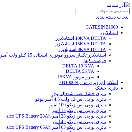
انتخاب دسته بندی
GATESINE1000
استابلایزر
10KVA DELTA استابلایزر
15KVA DELTA استابلایزر
8KVA DELTA استابلایزر
استابلایزر تکفاز سروو موتوری ایستاده 15 کیلو ولت آمپر
فرصت کیش
DELTA 10 KVA
DELTA 5KVA
سرو موتور 15KVA
اسکنر ای ویژن مدل FB1000N
باتری خشک
باتری خشک ضد اشتعال یوفو
باتری یو پی اس 12 ولت 4.5 آمپر-یوفو
باتری یو پی اس زیکو 100 آمپر
باتری یو پی اس زیکو 18 آمپر
باتری یو پی اس زیکو 28 آمپر zico UPS Battery 28Ah
باتری یو پی اس زیکو 42 آمپر
باتری یو پی اس زیکو 65 آمپر zico UPS Battery 65Ah