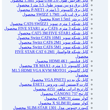
کابل افزایش طول USB 2.0 سویز 1.5m
1 محصول
کابل برق دو پین سویز طول 1.5 متر
1 محصول
کابل برق کامپیوتر 1.5ﻣﺘﺮی P-NET
1 محصول
کابل برق لپ تاپی SWIZZ 1.7M
1 محصول
کابل پرینتر Knet 1.5m
1 محصول
کابل شبکه 1 متری سویز CAT6 SWIZZ
1 محصول
کابل شبکه 3 متری CAT6 برند FIVE STAR
1 محصول
کابل شبکه CAT5 3M FIVE STAR
1 محصول
کابل شبکه سویز Swizz CAT6 10M
1 محصول
کابل شبکه سویز Swizz CAT6 2M
1 محصول
کابل شبکه سویز Swizz CAT6 5M
1 محصول
کابل شبکه فایواستار FIVE STAR CAT 6 2M
1
محصول
کابل فیلیپس HDMI 4K
1 محصول
کابل کامپیوتر 1.5 متری TR MAX
1 محصول
کابل کامپیوتر M1.5 HDMI VGA KVM MOTO
1
محصول
کابل یک به دو VGA PNET
1 محصول
کارت لایسنس آنتی ویروس ESET
1 محصول
کارتریج ایرانی ماهور 415
1 محصول
کارتیج 737 CANON
1 محصول
کولر مسترCMC3
1 محصول
کولر مسترX SLIM II
1 محصول
کیبورد جنیوس مدل SLIM-STAR 130
1 محصول