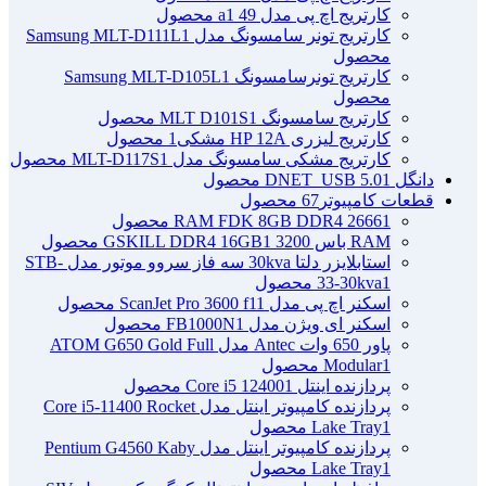
کارتریج اچ پی مدل 49 a
1 محصول
کارتریج تونر سامسونگ مدل Samsung MLT-D111L
1
محصول
کارتریج تونرسامسونگ Samsung MLT-D105L
1
محصول
کارتریج سامسونگ MLT D101S
1 محصول
کارتریج لیزری HP 12A مشکی
1 محصول
کارتریج مشکی سامسونگ مدل MLT-D117S
1 محصول
دانگل DNET_USB 5.0
1 محصول
قطعات کامپیوتر
67 محصول
1 محصول
RAM FDK 8GB DDR4 2666
RAM باس 3200 GSKILL DDR4 16GB
1 محصول
استابلایزر دلتا 30kva سه فاز سروو موتور مدل STB-
1 محصول
33-30kva
اسکنر اچ پی مدل ScanJet Pro 3600 f1
1 محصول
اسکنر ای ویژن مدل FB1000N
1 محصول
پاور 650 وات Antec مدل ATOM G650 Gold Full
1 محصول
Modular
پردازنده اینتل Core i5 12400
1 محصول
پردازنده کامپیوتر اینتل مدل Core i5-11400 Rocket
1 محصول
Lake Tray
پردازنده کامپیوتر اینتل مدل Pentium G4560 Kaby
1 محصول
Lake Tray