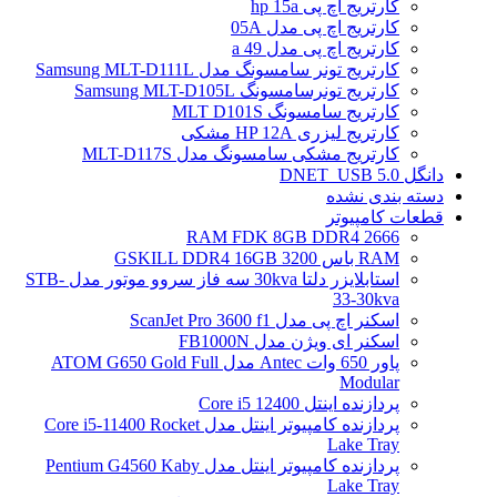
کارتریج اچ پی hp 15a
کارتریج اچ پی مدل 05A
کارتریج اچ پی مدل 49 a
کارتریج تونر سامسونگ مدل Samsung MLT-D111L
کارتریج تونرسامسونگ Samsung MLT-D105L
کارتریج سامسونگ MLT D101S
کارتریج لیزری HP 12A مشکی
کارتریج مشکی سامسونگ مدل MLT-D117S
دانگل DNET_USB 5.0
دسته بندی نشده
قطعات کامپیوتر
RAM FDK 8GB DDR4 2666
RAM باس 3200 GSKILL DDR4 16GB
استابلایزر دلتا 30kva سه فاز سروو موتور مدل STB-
33-30kva
اسکنر اچ پی مدل ScanJet Pro 3600 f1
اسکنر ای ویژن مدل FB1000N
پاور 650 وات Antec مدل ATOM G650 Gold Full
Modular
پردازنده اینتل Core i5 12400
پردازنده کامپیوتر اینتل مدل Core i5-11400 Rocket
Lake Tray
پردازنده کامپیوتر اینتل مدل Pentium G4560 Kaby
Lake Tray