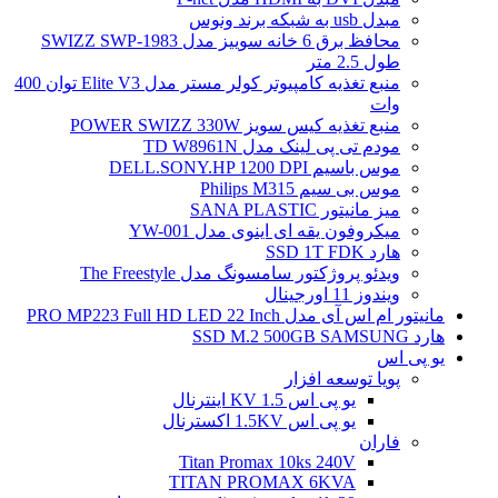
مبدل usb به شبکه برند ونوس
محافظ برق 6 خانه سوییز مدل SWIZZ SWP-1983
طول 2.5 متر
منبع تغذیه کامپیوتر کولر مستر مدل Elite V3 توان 400
وات
منبع تغذیه کیس سویز POWER SWIZZ 330W
مودم تی پی لینک مدل TD W8961N
موس باسیم DELL.SONY.HP 1200 DPI
موس بی سیم Philips M315
میز مانیتور SANA PLASTIC
میکروفون یقه ای اینوی مدل YW-001
هارد SSD 1T FDK
ویدئو پروژکتور سامسونگ مدل The Freestyle
ویندوز 11 اورجینال
مانیتور ام اس آی مدل PRO MP223 Full HD LED 22 Inch
هارد SSD M.2 500GB SAMSUNG
یو پی اس
پویا توسعه افزار
یو پی اس 1.5 KV اینترنال
یو پی اس 1.5KV اکسترنال
فاران
Titan Promax 10ks 240V
TITAN PROMAX 6KVA