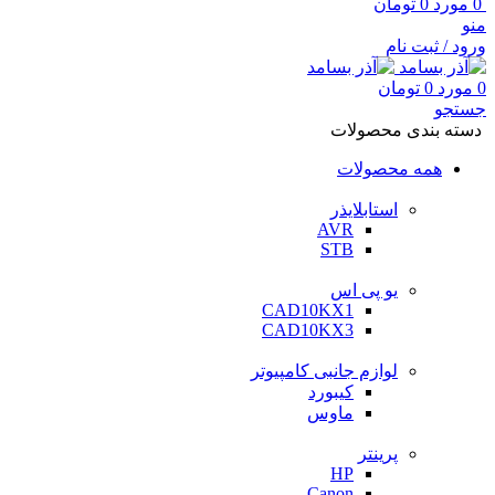
0
مورد
0
تومان
منو
ورود / ثبت نام
0
مورد
0
تومان
جستجو
دسته بندی محصولات
همه محصولات
استابلایذر
AVR
STB
یو پی اس
CAD10KX1
CAD10KX3
لوازم جانبی کامپیوتر
کیبورد
ماوس
پرینتر
HP
Canon