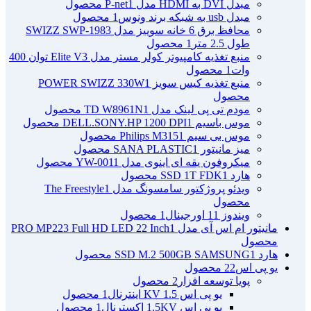
مبدل DVI به HDMI مدل P-net
1 محصول
مبدل usb به شبکه برند ونوس
1 محصول
محافظ برق 6 خانه سوییز مدل SWIZZ SWP-1983
طول 2.5 متر
1 محصول
منبع تغذیه کامپیوتر کولر مستر مدل Elite V3 توان 400
وات
1 محصول
منبع تغذیه کیس سویز POWER SWIZZ 330W
1
محصول
مودم تی پی لینک مدل TD W8961N
1 محصول
موس باسیم DELL.SONY.HP 1200 DPI
1 محصول
موس بی سیم Philips M315
1 محصول
میز مانیتور SANA PLASTIC
1 محصول
میکروفون یقه ای اینوی مدل YW-001
1 محصول
هارد SSD 1T FDK
1 محصول
ویدئو پروژکتور سامسونگ مدل The Freestyle
1
محصول
ویندوز 11 اورجینال
1 محصول
مانیتور ام اس آی مدل PRO MP223 Full HD LED 22 Inch
1
محصول
هارد SSD M.2 500GB SAMSUNG
1 محصول
یو پی اس
22 محصول
پویا توسعه افزار
2 محصول
یو پی اس 1.5 KV اینترنال
1 محصول
یو پی اس 1.5KV اکسترنال
1 محصول