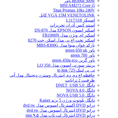
gp500a 500w پاور
MSI AM272 Core i5
Titan Promax 10ks 240V
VGA 15M VENETOLINK کابل
اسپیکر L117/118
استند کیس آذران تحریرات
اسکنر اپسون EPSON مدل DS-870
اسکنر ای ویژن مدل FB1000N
اسکنر تخت اچ پی مدل اسکن جت 8270
بارکد خوان میوا مدل MBS-8300G
پاور green 650 uk
پاور green 700
پاور گرین green 450a eco
پرینتر سوزنی اپسون مدل LQ 350
تی پی لینک tp link 725
حافظه اچ دی دی اینترنال وسترن دیجیتال مدل آبی
ظرفیت 2 ترابایت
دانگل DNET_USB 5.0
دانگل NOVA 4.0
دانگل NOVA USB 5.0
دانگل بلوتوث ورژن 5 برند Kaiser
درایو DVD اکسترنال ایسوس مدل dvd rw
درایو DVD اینترنال ایسوس مدل dvd rw
درایو DVD اینترنال لپ تاپ مدل ۹.۵ mm