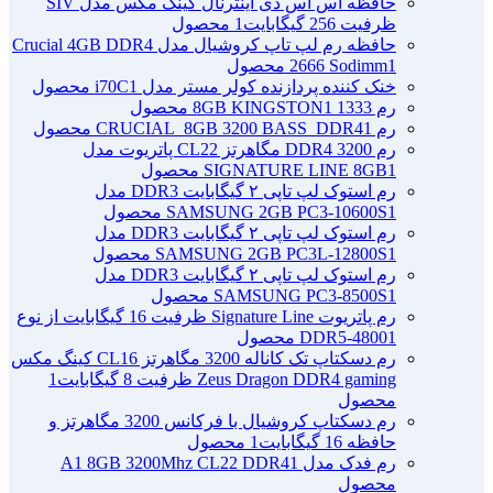
حافظه اس اس دی اینترنال کینگ مکس مدل SIV
ظرفیت 256 گیگابایت
1 محصول
حافظه رم لپ تاپ کروشیال مدل Crucial 4GB DDR4
1 محصول
2666 Sodimm
خنک کننده پردازنده کولر مستر مدل i70C
1 محصول
رم 1333 8GB KINGSTON
1 محصول
رم CRUCIAL_8GB 3200 BASS_DDR4
1 محصول
رم DDR4 3200 مگاهرتز CL22 پاتریوت مدل
1 محصول
SIGNATURE LINE 8GB
رم استوک لپ تاپی ۲ گیگابایت DDR3 مدل
1 محصول
SAMSUNG 2GB PC3-10600S
رم استوک لپ تاپی ۲ گیگابایت DDR3 مدل
1 محصول
SAMSUNG 2GB PC3L-12800S
رم استوک لپ تاپی ۲ گیگابایت DDR3 مدل
1 محصول
SAMSUNG PC3-8500S
رم پاتریوت Signature Line ظرفیت 16 گیگابایت از نوع
1 محصول
DDR5-4800
رم دسکتاپ تک کاناله 3200 مگاهرتز CL16 کینگ مکس
Zeus Dragon DDR4 gaming ظرفیت 8 گیگابایت
1
محصول
رم دسکتاپ کروشیال با فرکانس 3200 مگاهرتز و
حافظه 16 گیگابایت
1 محصول
رم فدک مدل A1 8GB 3200Mhz CL22 DDR4
1
محصول