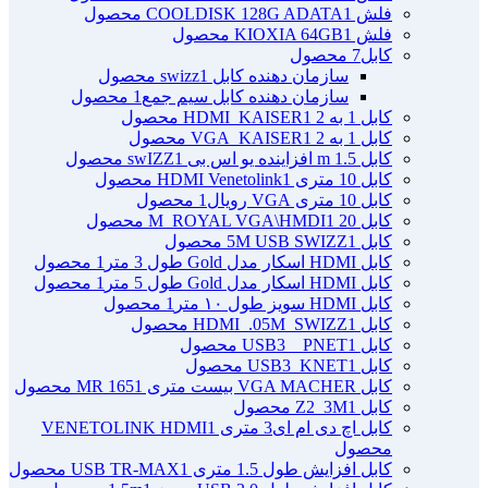
فلش COOLDISK 128G ADATA
1 محصول
فلش KIOXIA 64GB
1 محصول
کابل
7 محصول
سازمان دهنده کابل swizz
1 محصول
سازمان دهنده کابل سیم جمع
1 محصول
کابل 1 به 2 HDMI_KAISER
1 محصول
کابل 1 به 2 VGA_KAISER
1 محصول
کابل 1.5 m افزاینده یو اس بی swIZZ
1 محصول
کابل 10 متری HDMI Venetolink
1 محصول
کابل 10 متری VGA رویال
1 محصول
کابل 20 M_ROYAL VGA\HMDI
1 محصول
کابل 5M USB SWIZZ
1 محصول
کابل HDMI اسکار مدل Gold طول 3 متر
1 محصول
کابل HDMI اسکار مدل Gold طول 5 متر
1 محصول
کابل HDMI سویز طول ۱۰ متر
1 محصول
کابل HDMI_.05M_SWIZZ
1 محصول
کابل USB3 _ PNET
1 محصول
کابل USB3_KNET
1 محصول
کابل VGA MACHER بیست متری MR 165
1 محصول
کابل Z2_3M
1 محصول
کابل اچ دی ام ای3 متری VENETOLINK HDMI
1
محصول
کابل افزایش طول 1.5 متری USB TR-MAX
1 محصول