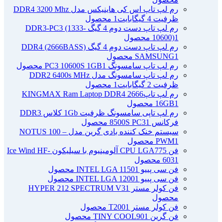
رم لپ تاپ اس کی هاینیکس مدل DDR4 3200 Mhz
ظرفیت 4 گیگابایت
1 محصول
رم لپ تاپ دست دوم 4 گیگ DDR3-PC3 (1333-
1 محصول
10600)
رم لپ تاپ دست دوم 4 گیگ DDR4 (2666BASS)
1 محصول
SAMSUNG
رم لپ تاپ سامسونگ PC3 10600S 1GB
1 محصول
رم لپ تاپ سامسونگ مدل DDR2 6400s MHz
ظرفیت 2 گیگابایت
1 محصول
رم لپ تاپ2666 KINGMAX Ram Laptop DDR4
1 محصول
16GB
رم لپ تاپی سامسونگ ظرفیت 1Gb کلاس DDR3
فرکانس 8500S PC3
1 محصول
سیستم خنک کننده بادی گرین مدل NOTUS 100 –
1 محصول
PWM
فن CPU LGA775 آلومینیوم با سیلیکون Ice Wind HF-
1 محصول
603
فن سی پییو INTEL LGA 1150
1 محصول
فن سی پییو INTEL LGA 1200
1 محصول
فن کولر مستر HYPER 212 SPECTRUM V3
1
محصول
فن کولر مستر T200
1 محصول
فن گرین TINY COOL90
1 محصول