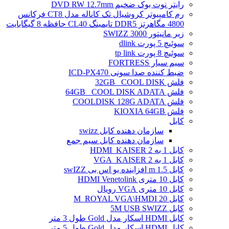
رایتر نوت بوک ضخیم DVD RW 12.7mm
رم کامپیوتر کروشیال تک کاناله مدل CT8 فرکانس
4800 مگاهرتز DDR5 تایمینگ CL40 حافظه 8 گیگابایت
زیر مانیتور SWIZZ 3000
سوئیچ 5 پورت dlink
سوئیچ 8 پورت tp link
سیم سیار FORTRESS
ضبط کننده صدا سونی ICD-PX470
فلش 32GB _COOL DISK
فلش 64GB _COOL DISK ADATA
فلش COOLDISK 128G ADATA
فلش KIOXIA 64GB
کابل
سازمان دهنده کابل swizz
سازمان دهنده کابل سیم جمع
کابل 1 به 2 HDMI_KAISER
کابل 1 به 2 VGA_KAISER
کابل 1.5 m افزاینده یو اس بی swIZZ
کابل 10 متری HDMI Venetolink
کابل 10 متری VGA رویال
کابل 20 M_ROYAL VGA\HMDI
کابل 5M USB SWIZZ
کابل HDMI اسکار مدل Gold طول 3 متر
کابل HDMI اسکار مدل Gold طول 5 متر