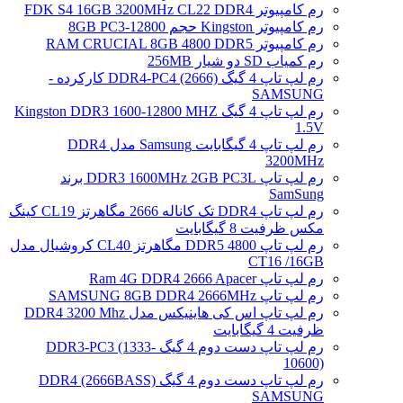
رم کامپیوتر FDK S4 16GB 3200MHz CL22 DDR4
رم کامپیوتر Kingston حجم 8GB PC3-12800
رم کامپیوتر RAM CRUCIAL 8GB 4800 DDR5
رم کمیاب SD دو شیار 256MB
رم لپ تاپ 4 گیگ DDR4-PC4 (2666) کارکرده -
SAMSUNG
رم لپ تاپ 4 گیگ Kingston DDR3 1600-12800 MHZ
1.5V
رم لپ تاپ 4 گیگابایت Samsung مدل DDR4
3200MHz
رم لپ تاپ DDR3 1600MHz 2GB PC3L برند
SamSung
رم لپ تاپ DDR4 تک کاناله 2666 مگاهرتز CL19 کینگ
مکس ظرفیت 8 گیگابایت
رم لپ تاپ DDR5 4800 مگاهرتز CL40 کروشیال مدل
CT16 /16GB
رم لپ تاپ Ram 4G DDR4 2666 Apacer
رم لپ تاپ SAMSUNG 8GB DDR4 2666MHz
رم لپ تاپ اس کی هاینیکس مدل DDR4 3200 Mhz
ظرفیت 4 گیگابایت
رم لپ تاپ دست دوم 4 گیگ DDR3-PC3 (1333-
10600)
رم لپ تاپ دست دوم 4 گیگ DDR4 (2666BASS)
SAMSUNG