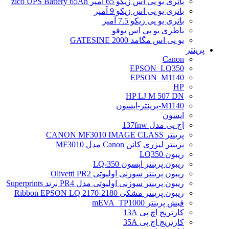
باتری یو پی اس زیکو 65 آمپر zico UPS Battery 65Ah
باتری یو پی اس زیکو 9 آمپر
باتری یو پی زیکو 7.5 آمپر
باطری یو پی اس یوفو
یو پی اس مگامد GATESINE 2000
پرینتر
Canon
EPSON_LQ350
EPSON_M1140
HP
HP LJ M 507 DN
M1140-پرینتر-اپسون
اپسون
اچ پی مدل 137fnw
پرینتر CANON MF3010 IMAGE CLASS
پرینتر لیزری کانن Canon مدل MF3010
ریبون LQ350
ریبون پرینتر اپسون LQ-350
ریبون پرینتر سوزنی اولیوتی Olivetti PR2
ریبون پرینتر سوزنی اولیوتی مدل PR4 برند Superprints
ریبون پرینتر مشکی Ribbon EPSON LQ 2170-2180
فیش پرینتر mEVA_TP1000
کارتریج اچ پی 13A
کارتریج اچ پی 35A