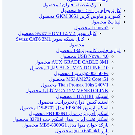
رک 4 طبقه فاران
1 محصول
کارتریج اچ پی hp 15a
1 محصول
کیبورد و ماوس گرین GKM 305
1 محصول
لپتاپ
2 محصول
2 محصول
Lenovo
کابل سویز Swizz HDMI 1.5M
2 محصول
کابل شبکه سویز Swizz CAT6 3M
1
محصول
لوازم جانبی کامپیوتر
134 محصول
4.0 USB Nova
1 محصول
1 محصول
AUX GRADE CABLE 3M
AUX_VENTOLINK_10 کابل
1 محصول
gp500a 500w پاور
1 محصول
1 محصول
MSI AM272 Core i5
1 محصول
Titan Promax 10ks 240V
VGA 15M VENETOLINK کابل
1 محصول
اسپیکر L117/118
1 محصول
استند کیس آذران تحریرات
1 محصول
اسکنر اپسون EPSON مدل DS-870
2 محصول
اسکنر ای ویژن مدل FB1000N
1 محصول
اسکنر تخت اچ پی مدل اسکن جت 8270
1 محصول
بارکد خوان میوا مدل MBS-8300G
1 محصول
پاور green 650 uk
1 محصول