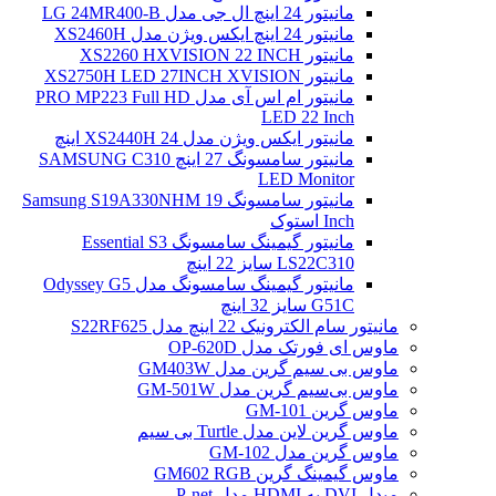
مانیتور 24 اینچ ال جی مدل LG 24MR400-B
مانیتور 24 اینچ ایکس ویژن مدل XS2460H
مانیتور XS2260 HXVISION 22 INCH
مانیتور XS2750H LED 27INCH XVISION
مانیتور ام اس آی مدل PRO MP223 Full HD
LED 22 Inch
مانیتور ایکس ویژن مدل XS2440H 24 اینچ
مانیتور سامسونگ 27 اینچ SAMSUNG C310
LED Monitor
مانیتور سامسونگ Samsung S19A330NHM 19
Inch استوک
مانیتور گیمینگ سامسونگ Essential S3
LS22C310 سایز 22 اینچ
مانیتور گیمینگ سامسونگ مدل Odyssey G5
G51C سایز 32 اینچ
مانیتور سام الکترونیک 22 اینچ مدل S22RF625
ماوس ای فورتک مدل OP-620D
ماوس بی سیم گرین مدل GM403W
ماوس بی‌سیم گرین مدل GM-501W
ماوس گرین GM-101
ماوس گرین لاین مدل Turtle بی سیم
ماوس گرین مدل GM-102
ماوس گیمینگ گرین GM602 RGB
مبدل DVI به HDMI مدل P-net