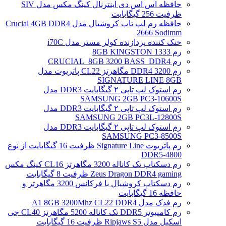
حافظه اس اس دی اینترنال کینگ مکس مدل SIV
ظرفیت 256 گیگابایت
حافظه رم لپ تاپ کروشیال مدل Crucial 4GB DDR4
2666 Sodimm
خنک کننده پردازنده کولر مستر مدل i70C
رم 1333 8GB KINGSTON
رم CRUCIAL_8GB 3200 BASS_DDR4
رم DDR4 3200 مگاهرتز CL22 پاتریوت مدل
SIGNATURE LINE 8GB
رم استوک لپ تاپی ۲ گیگابایت DDR3 مدل
SAMSUNG 2GB PC3-10600S
رم استوک لپ تاپی ۲ گیگابایت DDR3 مدل
SAMSUNG 2GB PC3L-12800S
رم استوک لپ تاپی ۲ گیگابایت DDR3 مدل
SAMSUNG PC3-8500S
رم پاتریوت Signature Line ظرفیت 16 گیگابایت از نوع
DDR5-4800
رم دسکتاپ تک کاناله 3200 مگاهرتز CL16 کینگ مکس
Zeus Dragon DDR4 gaming ظرفیت 8 گیگابایت
رم دسکتاپ کروشیال با فرکانس 3200 مگاهرتز و
حافظه 16 گیگابایت
رم فدک مدل A1 8GB 3200Mhz CL22 DDR4
رم کامپیوتر DDR5 تک کاناله 5200 مگاهرتز CL40 جی
اسکیل مدل Ripjaws S5 ظرفیت 16 گیگابایت