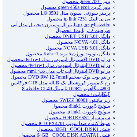
پاور green 700
1 محصول
پاور گرین green 450a eco
1 محصول
پرینتر سوزنی اپسون مدل LQ 350
1 محصول
تی پی لینک tp link 725
1 محصول
حافظه اچ دی دی اینترنال وسترن دیجیتال مدل آبی
ظرفیت 2 ترابایت
1 محصول
دانگل DNET_USB 5.0
1 محصول
دانگل NOVA 4.0
1 محصول
دانگل NOVA USB 5.0
1 محصول
دانگل بلوتوث ورژن 5 برند Kaiser
1 محصول
درایو DVD اکسترنال ایسوس مدل dvd rw
1 محصول
درایو DVD اینترنال ایسوس مدل dvd rw
1 محصول
درایو DVD اینترنال لپ تاپ مدل ۹.۵ mm
1 محصول
رایتر نوت بوک ضخیم DVD RW 12.7mm
1 محصول
رم کامپیوتر کروشیال تک کاناله مدل CT8 فرکانس
4800 مگاهرتز DDR5 تایمینگ CL40 حافظه 8
گیگابایت
1 محصول
زیر مانیتور SWIZZ 3000
1 محصول
سوئیچ 5 پورت dlink
1 محصول
سوئیچ 8 پورت tp link
1 محصول
سیم سیار FORTRESS
1 محصول
ضبط کننده صدا سونی ICD-PX470
1 محصول
فلش 32GB _COOL DISK
1 محصول
فلش 64GB _COOL DISK ADATA
1 محصول