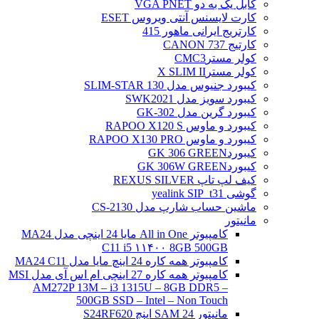
کابل یک به دو VGA PNET
کارت لایسنس آنتی ویروس ESET
کارتریج ایرانی ماهور 415
کارتیج 737 CANON
کولر مسترCMC3
کولر مسترX SLIM II
کیبورد جنیوس مدل SLIM-STAR 130
کیبورد سویز مدل SWK2021
کیبورد گرین مدل GK-302
کیبورد و ماوس RAPOO X120 S
کیبورد و ماوس RAPOO X130 PRO
کیبوردGK 306 GREEN
کیبوردGK 306W GREEN
کیف لپ تاپ REXUS SILVER
گوشی yealink SIP_t31
ماشین حساب شارپ مدل CS-2130
مانیتور
کامپیوتر All in One مایا 24 اینچی مدل MA24
C11 i5 ۱۱۴۰۰ 8GB 500GB
کامپیوتر همه کاره 24 اینچ مایا مدل MA24 C11
کامپیوتر همه کاره 27 اینچی ام اس آی مدل MSI
AM272P 13M – i3 1315U – 8GB DDR5 –
500GB SSD – Intel – Non Touch
مانیتور 24 SAM اینچ S24RF620