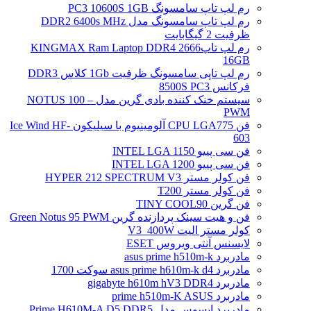
رم لپ تاپ سامسونگ PC3 10600S 1GB
رم لپ تاپ سامسونگ مدل DDR2 6400s MHz
ظرفیت 2 گیگابایت
رم لپ تاپ2666 KINGMAX Ram Laptop DDR4
16GB
رم لپ تاپی سامسونگ ظرفیت 1Gb کلاس DDR3
فرکانس 8500S PC3
سیستم خنک کننده بادی گرین مدل NOTUS 100 –
PWM
فن CPU LGA775 آلومینیوم با سیلیکون Ice Wind HF-
603
فن سی پییو INTEL LGA 1150
فن سی پییو INTEL LGA 1200
فن کولر مستر HYPER 212 SPECTRUM V3
فن کولر مستر T200
فن گرین TINY COOL90
فن و هیت سینک پردازنده گرین Green Notus 95 PWM
کولر مستر الیت V3_400W
لایسنس آنتی ویروس ESET
مادربرد asus prime h510m-k
مادربرد asus prime h610m-k d4 سوکت 1700
مادربرد gigabyte h610m hV3 DDR4
مادربرد prime h510m-K ASUS
مادربرد ایسوس مدل Prime H610M-A D5 DDR5