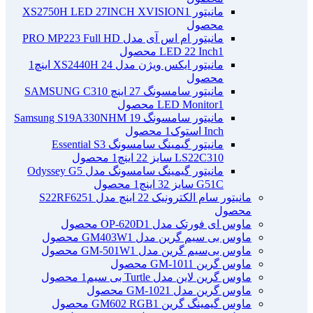
مانیتور XS2750H LED 27INCH XVISION
1
محصول
مانیتور ام اس آی مدل PRO MP223 Full HD
1 محصول
LED 22 Inch
مانیتور ایکس ویژن مدل XS2440H 24 اینچ
1
محصول
مانیتور سامسونگ 27 اینچ SAMSUNG C310
1 محصول
LED Monitor
مانیتور سامسونگ Samsung S19A330NHM 19
Inch استوک
1 محصول
مانیتور گیمینگ سامسونگ Essential S3
LS22C310 سایز 22 اینچ
1 محصول
مانیتور گیمینگ سامسونگ مدل Odyssey G5
G51C سایز 32 اینچ
1 محصول
مانیتور سام الکترونیک 22 اینچ مدل S22RF625
1
محصول
ماوس ای فورتک مدل OP-620D
1 محصول
ماوس بی سیم گرین مدل GM403W
1 محصول
ماوس بی‌سیم گرین مدل GM-501W
1 محصول
ماوس گرین GM-101
1 محصول
ماوس گرین لاین مدل Turtle بی سیم
1 محصول
ماوس گرین مدل GM-102
1 محصول
ماوس گیمینگ گرین GM602 RGB
1 محصول