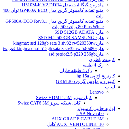
مادربرد گیگابایت مدل H510M-K V2 DDR4
منبع تغذیه کامپیوتر گرین مدل GP400A-ECO توان 400
وات
منبع تغذیه کامپیوتر گرین مدل GP500A-ECO Rev3.1
80 Plus White توان 500 وات
هارد SSD 512GB ADATA
هارد SSD M.2 500GB SAMSUNG
هاردkingmax ssd 128gb sata 3 siv32 rw520350tw
هاردkingmax ssd 512gb sata 3 siv32 rw 540480 فصtw
هاردssd pstriot2.5 p220 256gb
کابینت باطری
رک 4 طبقه
رک 4 طبقه فاران
کارتریج اچ پی hp 15a
کیبورد و ماوس گرین GKM 305
لپتاپ
Lenovo
کابل سویز Swizz HDMI 1.5M
کابل شبکه سویز Swizz CAT6 3M
لوازم جانبی کامپیوتر
4.0 USB Nova
AUX GRADE CABLE 3M
AUX_VENTOLINK_10 کابل