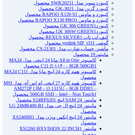
کیبورد سویز مدل SWK2021
1 محصول
کیبورد گرین مدل GK-302
1 محصول
کیبورد و ماوس RAPOO X120 S
1 محصول
کیبورد و ماوس RAPOO X130 PRO
1 محصول
کیبوردGK 306 GREEN
1 محصول
کیبوردGK 306W GREEN
1 محصول
کیف لپ تاپ REXUS SILVER
1 محصول
گوشی yealink SIP_t31
1 محصول
ماشین حساب شارپ مدل CS-2130
1 محصول
مانیتور
19 محصول
کامپیوتر All in One مایا 24 اینچی مدل MA24
1 محصول
C11 i5 ۱۱۴۰۰ 8GB 500GB
کامپیوتر همه کاره 24 اینچ مایا مدل MA24 C11
1
محصول
کامپیوتر همه کاره 27 اینچی ام اس آی مدل MSI
AM272P 13M – i3 1315U – 8GB DDR5 –
1 محصول
500GB SSD – Intel – Non Touch
مانیتور 24 SAM اینچ S24RF620
1 محصول
مانیتور 24 اینچ ال جی مدل LG 24MR400-B
1
محصول
مانیتور 24 اینچ ایکس ویژن مدل XS2460H
1
محصول
مانیتور XS2260 HXVISION 22 INCH
1
محصول