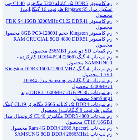
رم کامپیوتر DDR5 تک کاناله 5200 مگاهرتز CL40 جی
اسکیل مدل Ripjaws S5 ظرفیت 16 گیگابایت
1
محصول
رم کامپیوتر FDK S4 16GB 3200MHz CL22 DDR4
1
محصول
رم کامپیوتر Kingston حجم 8GB PC3-12800
1 محصول
رم کامپیوتر RAM CRUCIAL 8GB 4800 DDR5
1
محصول
رم کمیاب SD دو شیار 256MB
1 محصول
رم لپ تاپ 4 گیگ DDR4-PC4 (2666) کارکرده -
1 محصول
SAMSUNG
رم لپ تاپ 4 گیگ Kingston DDR3 1600-12800 MHZ
1 محصول
1.5V
رم لپ تاپ 4 گیگابایت Samsung مدل DDR4
1 محصول
3200MHz
رم لپ تاپ DDR3 1600MHz 2GB PC3L برند
1 محصول
SamSung
رم لپ تاپ DDR4 تک کاناله 2666 مگاهرتز CL19 کینگ
مکس ظرفیت 8 گیگابایت
1 محصول
رم لپ تاپ DDR5 4800 مگاهرتز CL40 کروشیال مدل
1 محصول
CT16 /16GB
رم لپ تاپ Ram 4G DDR4 2666 Apacer
1 محصول
رم لپ تاپ SAMSUNG 8GB DDR4 2666MHz
1
محصول