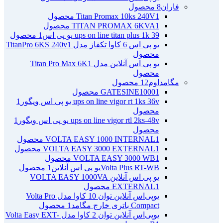
فاران
8 محصول
1 محصول
Titan Promax 10ks 240V
1 محصول
TITAN PROMAX 6KVA
ups on line titan plus 1k 39 یو پی اس
1 محصول
یو پی اس 6 کاوا تکفاز مدل TitanPro 6KS 240v
1
محصول
یو پی اس آنلاین مدل Titan Pro Max 6K
1
محصول
مگامداوم
12 محصول
1 محصول
GATESINE1000
ups on line vigor rt 1ks 36v یو پی اس ویگور
1
محصول
ups on line vigor rtl 2ks-48v یو پی اس ویگور
1
محصول
1 محصول
VOLTA EASY 1000 INTERNAL
1 محصول
VOLTA EASY 3000 EXTERNAL
1 محصول
VOLTA EASY 3000 WB
Volta Plus RT-WBیو پی اس آنلاین
1 محصول
یو پی اس آنلاین VOLTA EASY 1000VA
1 محصول
EXTERNAL
یو‌پی‌اس آنلاین توان 10 کاوا مدل Volta Pro
Compact باتری خارج مگامد
1 محصول
یو‌پی‌اس آنلاین توان 2 کاوا مدل Volta Easy EXT-