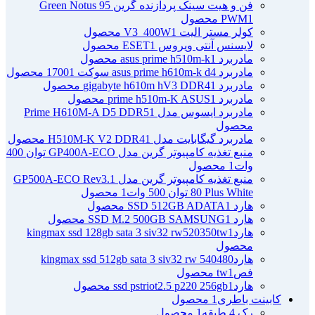
فن و هیت سینک پردازنده گرین Green Notus 95
1 محصول
PWM
کولر مستر الیت V3_400W
1 محصول
لایسنس آنتی ویروس ESET
1 محصول
مادربرد asus prime h510m-k
1 محصول
مادربرد asus prime h610m-k d4 سوکت 1700
1 محصول
مادربرد gigabyte h610m hV3 DDR4
1 محصول
مادربرد prime h510m-K ASUS
1 محصول
مادربرد ایسوس مدل Prime H610M-A D5 DDR5
1
محصول
مادربرد گیگابایت مدل H510M-K V2 DDR4
1 محصول
منبع تغذیه کامپیوتر گرین مدل GP400A-ECO توان 400
وات
1 محصول
منبع تغذیه کامپیوتر گرین مدل GP500A-ECO Rev3.1
80 Plus White توان 500 وات
1 محصول
هارد SSD 512GB ADATA
1 محصول
هارد SSD M.2 500GB SAMSUNG
1 محصول
هاردkingmax ssd 128gb sata 3 siv32 rw520350tw
1
محصول
هاردkingmax ssd 512gb sata 3 siv32 rw 540480
فصtw
1 محصول
هاردssd pstriot2.5 p220 256gb
1 محصول
کابینت باطری
1 محصول
رک 4 طبقه
1 محصول