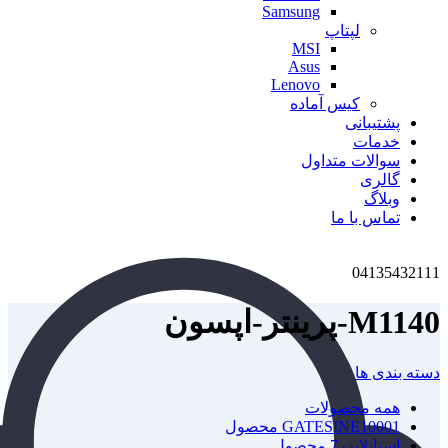
Samsung
لپتاپ
MSI
Asus
Lenovo
کیس آماده
پشتیبانی
خدمات
سوالات متداول
گالری
وبلاگ
تماس با ما
04135432111
M1140-پرینتر-اپسون
دسته بندی ها
همه
محصولات
1 محصول
GATESINE1000
استابلایزر
7 محصول