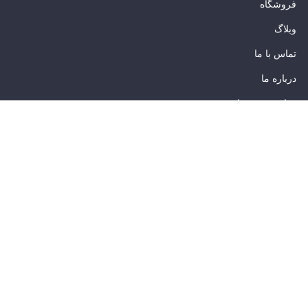
فروشگاه
وبلاگ
تماس با ما
درباره ما
قوانین و مقررات
با خیال راحت اطمینان کنید
با ما در ارتباط باشید: info@azarbasamad.com
2023 © تمامی حقوق برای این وب سایت محفوظ است | طراحی و پشتیبانی :
داده تجارت