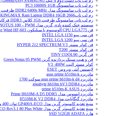
رم لپ تاپ دست دوم 4 گیگ DDR4 (2666BASS) SAMSUNG
رم لپ تاپ سامسونگ PC3 10600S 1GB
رم لپ تاپ سامسونگ مدل DDR2 6400s MHz ظرفیت 2 گیگابایت
رم لپ تاپ2666 KINGMAX Ram Laptop DDR4 16GB
رم لپ تاپی سامسونگ ظرفیت 1Gb کلاس DDR3 فرکانس 8500S PC3
سیستم خنک کننده بادی گرین مدل NOTUS 100 – PWM
فن CPU LGA775 آلومینیوم با سیلیکون Ice Wind HF-603
فن سی پییو INTEL LGA 1150
فن سی پییو INTEL LGA 1200
فن کولر مستر HYPER 212 SPECTRUM V3
فن کولر مستر T200
فن گرین TINY COOL90
فن و هیت سینک پردازنده گرین Green Notus 95 PWM
کولر مستر الیت V3_400W
لایسنس آنتی ویروس ESET
مادربرد asus prime h510m-k
مادربرد asus prime h610m-k d4 سوکت 1700
مادربرد gigabyte h610m hV3 DDR4
مادربرد prime h510m-K ASUS
مادربرد ایسوس مدل Prime H610M-A D5 DDR5
مادربرد گیگابایت مدل H510M-K V2 DDR4
منبع تغذیه کامپیوتر گرین مدل GP400A-ECO توان 400 وات
منبع تغذیه کامپیوتر گرین مدل GP500A-ECO Rev3.1 80 Plus White توان 500 وات
هارد SSD 512GB ADATA