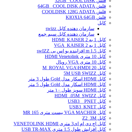
فلش 32GB _COOL DISK
فلش 64GB _COOL DISK ADATA
فلش COOLDISK 128G ADATA
فلش KIOXIA 64GB
کابل
سازمان دهنده کابل swizz
سازمان دهنده کابل سیم جمع
کابل 1 به 2 HDMI_KAISER
کابل 1 به 2 VGA_KAISER
کابل 1.5 m افزاینده یو اس بی swIZZ
کابل 10 متری HDMI Venetolink
کابل 10 متری VGA رویال
کابل 20 M_ROYAL VGA\HMDI
کابل 5M USB SWIZZ
کابل HDMI اسکار مدل Gold طول 3 متر
کابل HDMI اسکار مدل Gold طول 5 متر
کابل HDMI سویز طول ۱۰ متر
کابل HDMI_.05M_SWIZZ
کابل USB3 _ PNET
کابل USB3_KNET
کابل VGA MACHER بیست متری MR 165
کابل Z2_3M
کابل اچ دی ام ای3 متری VENETOLINK HDMI
کابل افزایش طول 1.5 متری USB TR-MAX