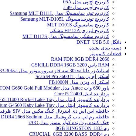
کارتریج اچ پی مدل 05A
کارتریج اچ پی مدل 49 a
کارتریج تونر سامسونگ مدل Samsung MLT-D111L
کارتریج تونرسامسونگ Samsung MLT-D105L
کارتریج سامسونگ MLT D101S
کارتریج لیزری HP 12A مشکی
کارتریج مشکی سامسونگ مدل MLT-D117S
دانگل DNET_USB 5.0
دسته بندی نشده
قطعات کامپیوتر
RAM FDK 8GB DDR4 2666
RAM باس 3200 GSKILL DDR4 16GB
استابلایزر دلتا 30kva سه فاز سروو موتور مدل STB-33-30kva
اسکنر اچ پی مدل ScanJet Pro 3600 f1
اسکنر ای ویژن مدل FB1000N
پاور 650 وات Antec مدل ATOM G650 Gold Full Modular
پردازنده اینتل Core i5 12400
پردازنده کامپیوتر اینتل مدل Core i5-11400 Rocket Lake Tray
پردازنده کامپیوتر اینتل مدل Pentium G4560 Kaby Lake Tray
حافظه اس اس دی اینترنال کینگ مکس مدل SIV ظرفیت 256 گیگابایت
حافظه رم لپ تاپ کروشیال مدل Crucial 4GB DDR4 2666 Sodimm
خنک کننده پردازنده کولر مستر مدل i70C
رم 1333 8GB KINGSTON
رم CRUCIAL_8GB 3200 BASS_DDR4