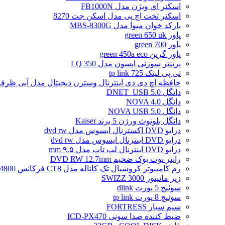
اسکنر ای ویژن مدل FB1000N
اسکنر تخت اچ پی مدل اسکن جت 8270
بارکد خوان میوا مدل MBS-8300G
پاور green 650 uk
پاور green 700
پاور گرین green 450a eco
پرینتر سوزنی اپسون مدل LQ 350
تی پی لینک tp link 725
حافظه اچ دی دی اینترنال وسترن دیجیتال مدل آبی ظرفیت 2 تراب
دانگل DNET_USB 5.0
دانگل NOVA 4.0
دانگل NOVA USB 5.0
دانگل بلوتوث ورژن 5 برند Kaiser
درایو DVD اکسترنال ایسوس مدل dvd rw
درایو DVD اینترنال ایسوس مدل dvd rw
درایو DVD اینترنال لپ تاپ مدل ۹.۵ mm
رایتر نوت بوک ضخیم DVD RW 12.7mm
رم کامپیوتر کروشیال تک کاناله مدل CT8 فرکانس 4800 مگاهرتز DDR5 تایمینگ CL40 حافظه 8 گیگابایت
زیر مانیتور SWIZZ 3000
سوئیچ 5 پورت dlink
سوئیچ 8 پورت tp link
سیم سیار FORTRESS
ضبط کننده صدا سونی ICD-PX470