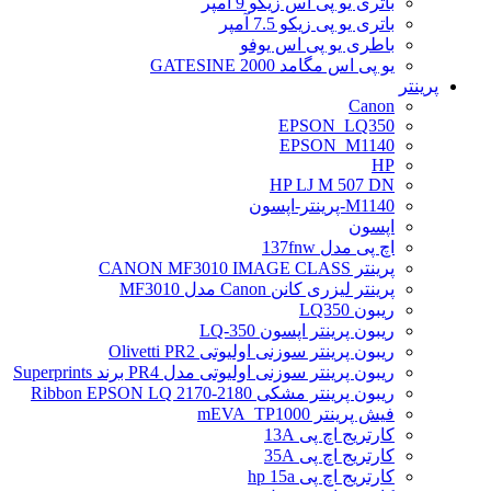
باتری یو پی اس زیکو 9 آمپر
باتری یو پی زیکو 7.5 آمپر
باطری یو پی اس یوفو
یو پی اس مگامد GATESINE 2000
پرینتر
Canon
EPSON_LQ350
EPSON_M1140
HP
HP LJ M 507 DN
M1140-پرینتر-اپسون
اپسون
اچ پی مدل 137fnw
پرینتر CANON MF3010 IMAGE CLASS
پرینتر لیزری کانن Canon مدل MF3010
ریبون LQ350
ریبون پرینتر اپسون LQ-350
ریبون پرینتر سوزنی اولیوتی Olivetti PR2
ریبون پرینتر سوزنی اولیوتی مدل PR4 برند Superprints
ریبون پرینتر مشکی Ribbon EPSON LQ 2170-2180
فیش پرینتر mEVA_TP1000
کارتریج اچ پی 13A
کارتریج اچ پی 35A
کارتریج اچ پی hp 15a