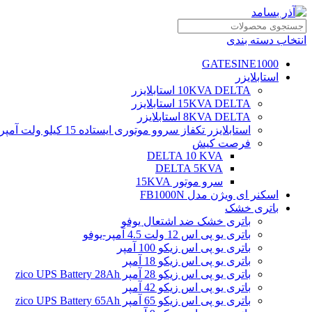
انتخاب دسته بندی
GATESINE1000
استابلایزر
10KVA DELTA استابلایزر
15KVA DELTA استابلایزر
8KVA DELTA استابلایزر
استابلایزر تکفاز سروو موتوری ایستاده 15 کیلو ولت آمپر
فرصت کیش
DELTA 10 KVA
DELTA 5KVA
سرو موتور 15KVA
اسکنر ای ویژن مدل FB1000N
باتری خشک
باتری خشک ضد اشتعال یوفو
باتری یو پی اس 12 ولت 4.5 آمپر-یوفو
باتری یو پی اس زیکو 100 آمپر
باتری یو پی اس زیکو 18 آمپر
باتری یو پی اس زیکو 28 آمپر zico UPS Battery 28Ah
باتری یو پی اس زیکو 42 آمپر
باتری یو پی اس زیکو 65 آمپر zico UPS Battery 65Ah