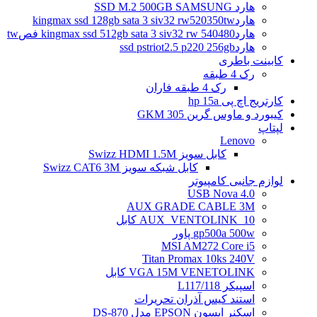
هارد SSD M.2 500GB SAMSUNG
هاردkingmax ssd 128gb sata 3 siv32 rw520350tw
هاردkingmax ssd 512gb sata 3 siv32 rw 540480 فصtw
هاردssd pstriot2.5 p220 256gb
کابینت باطری
رک 4 طبقه
رک 4 طبقه فاران
کارتریج اچ پی hp 15a
کیبورد و ماوس گرین GKM 305
لپتاپ
Lenovo
کابل سویز Swizz HDMI 1.5M
کابل شبکه سویز Swizz CAT6 3M
لوازم جانبی کامپیوتر
4.0 USB Nova
AUX GRADE CABLE 3M
AUX_VENTOLINK_10 کابل
gp500a 500w پاور
MSI AM272 Core i5
Titan Promax 10ks 240V
VGA 15M VENETOLINK کابل
اسپیکر L117/118
استند کیس آذران تحریرات
اسکنر اپسون EPSON مدل DS-870