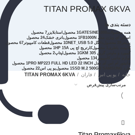
TITAN PROMAX 6KVA
دسته بندی ها
همه
محصولات
GATESINE1000
1 محصول
استابلایزر
7 محصول
اسکنر ای ویژن مدل FB1000N
1 محصول
باتری خشک
24 محصول
پرینتر
28 محصول
دانگل DNET_USB 5.0
1 محصول
قطعات کامپیوتر
67 محصول
کابینت باطری
1 محصول
کارتریج اچ پی HP 15A
1 محصول
کیبورد و ماوس گرین GKM 305
1 محصول
لپتاپ
2 محصول
لوازم جانبی کامپیوتر
134 محصول
مانیتور ام اس آی مدل PRO MP223 FULL HD LED 22 INCH
1 محصول
هارد SSD M.2 500GB SAMSUNG
1 محصول
یو پی اس
22 محصول
خانه
یو پی اس
فاران
TITAN PROMAX 6KVA
Titan Promax6kva