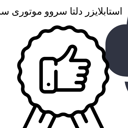
استابلایزر دلتا سروو موتوری سه فاز 15~00