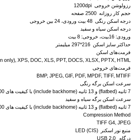
رزولوشن خروجی 1200dpi
حجم کار روزانه 2500 صفحه
درجه اسکن رنگی 48 بیت ورودی، 24 بین خروجی
درجه اسکن سیاه و سفید
ورودی: 16بیت، خروجی: 8 بیت
حداکثر سایز اسکن 216*297 میلیمتر
فرمت‌های اسکن
Scan only), XPS, DOC, XLS, PPT, DOCS, XLSX, PPTX, HTML
فرمت‌های خروجی
BMP, JPEG, GIF, PDF, MPDF, TIFF, MTIFF
سرعت اسکن برگه رنگی
7 ثانیه (flatbed) و 13 ثانیه (include backhome) با کیفیت های 200 و 300dpi
سرعت اسکن برگه سیاه و سفید
7 ثانیه (flatbed) و 13 ثانیه (include backhome) با کیفیت های 200 و 300dpi
Compression Method
TIFF G4, JPEG
منبع نور اسکنر LED (CIS)
درگاه USB 2.0