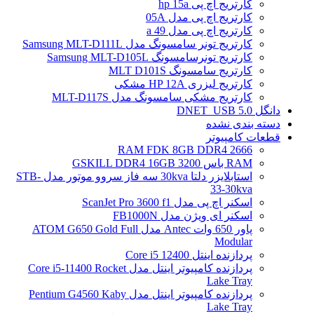
کارتریج اچ پی hp 15a
کارتریج اچ پی مدل 05A
کارتریج اچ پی مدل 49 a
کارتریج تونر سامسونگ مدل Samsung MLT-D111L
کارتریج تونرسامسونگ Samsung MLT-D105L
کارتریج سامسونگ MLT D101S
کارتریج لیزری HP 12A مشکی
کارتریج مشکی سامسونگ مدل MLT-D117S
دانگل DNET_USB 5.0
دسته بندی نشده
قطعات کامپیوتر
RAM FDK 8GB DDR4 2666
RAM باس 3200 GSKILL DDR4 16GB
استابلایزر دلتا 30kva سه فاز سروو موتور مدل STB-
33-30kva
اسکنر اچ پی مدل ScanJet Pro 3600 f1
اسکنر ای ویژن مدل FB1000N
پاور 650 وات Antec مدل ATOM G650 Gold Full
Modular
پردازنده اینتل Core i5 12400
پردازنده کامپیوتر اینتل مدل Core i5-11400 Rocket
Lake Tray
پردازنده کامپیوتر اینتل مدل Pentium G4560 Kaby
Lake Tray