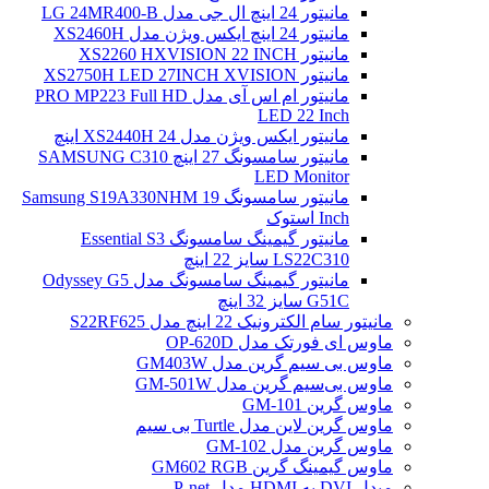
مانیتور 24 اینچ ال جی مدل LG 24MR400-B
مانیتور 24 اینچ ایکس ویژن مدل XS2460H
مانیتور XS2260 HXVISION 22 INCH
مانیتور XS2750H LED 27INCH XVISION
مانیتور ام اس آی مدل PRO MP223 Full HD
LED 22 Inch
مانیتور ایکس ویژن مدل XS2440H 24 اینچ
مانیتور سامسونگ 27 اینچ SAMSUNG C310
LED Monitor
مانیتور سامسونگ Samsung S19A330NHM 19
Inch استوک
مانیتور گیمینگ سامسونگ Essential S3
LS22C310 سایز 22 اینچ
مانیتور گیمینگ سامسونگ مدل Odyssey G5
G51C سایز 32 اینچ
مانیتور سام الکترونیک 22 اینچ مدل S22RF625
ماوس ای فورتک مدل OP-620D
ماوس بی سیم گرین مدل GM403W
ماوس بی‌سیم گرین مدل GM-501W
ماوس گرین GM-101
ماوس گرین لاین مدل Turtle بی سیم
ماوس گرین مدل GM-102
ماوس گیمینگ گرین GM602 RGB
مبدل DVI به HDMI مدل P-net