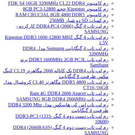
رم کامپیوتر FDK S4 16GB 3200MHz CL22 DDR4
رم کامپیوتر Kingston حجم 8GB PC3-12800
رم کامپیوتر RAM CRUCIAL 8GB 4800 DDR5
رم کمیاب SD دو شیار 256MB
رم لپ تاپ 4 گیگ DDR4-PC4 (2666) کارکرده -
SAMSUNG
رم لپ تاپ 4 گیگ Kingston DDR3 1600-12800 MHZ
1.5V
رم لپ تاپ 4 گیگابایت Samsung مدل DDR4
3200MHz
رم لپ تاپ DDR3 1600MHz 2GB PC3L برند
SamSung
رم لپ تاپ DDR4 تک کاناله 2666 مگاهرتز CL19 کینگ
مکس ظرفیت 8 گیگابایت
رم لپ تاپ DDR5 4800 مگاهرتز CL40 کروشیال مدل
CT16 /16GB
رم لپ تاپ Ram 4G DDR4 2666 Apacer
رم لپ تاپ SAMSUNG 8GB DDR4 2666MHz
رم لپ تاپ اس کی هاینیکس مدل DDR4 3200 Mhz
ظرفیت 4 گیگابایت
رم لپ تاپ دست دوم 4 گیگ DDR3-PC3 (1333-
10600)
رم لپ تاپ دست دوم 4 گیگ DDR4 (2666BASS)
SAMSUNG