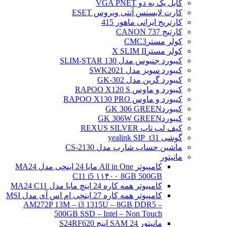
کابل یک به دو VGA PNET
کارت لایسنس آنتی ویروس ESET
کارتریج ایرانی ماهور 415
کارتیج 737 CANON
کولر مسترCMC3
کولر مسترX SLIM II
کیبورد جنیوس مدل SLIM-STAR 130
کیبورد سویز مدل SWK2021
کیبورد گرین مدل GK-302
کیبورد و ماوس RAPOO X120 S
کیبورد و ماوس RAPOO X130 PRO
کیبوردGK 306 GREEN
کیبوردGK 306W GREEN
کیف لپ تاپ REXUS SILVER
گوشی yealink SIP_t31
ماشین حساب شارپ مدل CS-2130
مانیتور
کامپیوتر All in One مایا 24 اینچی مدل MA24
C11 i5 ۱۱۴۰۰ 8GB 500GB
کامپیوتر همه کاره 24 اینچ مایا مدل MA24 C11
کامپیوتر همه کاره 27 اینچی ام اس آی مدل MSI
AM272P 13M – i3 1315U – 8GB DDR5 –
500GB SSD – Intel – Non Touch
مانیتور 24 SAM اینچ S24RF620