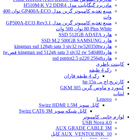
مادربرد گیگابایت مدل H510M-K V2 DDR4
منبع تغذیه کامپیوتر گرین مدل GP400A-ECO توان 400
وات
منبع تغذیه کامپیوتر گرین مدل GP500A-ECO Rev3.1
80 Plus White توان 500 وات
هارد SSD 512GB ADATA
هارد SSD M.2 500GB SAMSUNG
هاردkingmax ssd 128gb sata 3 siv32 rw520350tw
هاردkingmax ssd 512gb sata 3 siv32 rw 540480 فصtw
هاردssd pstriot2.5 p220 256gb
کابینت باطری
رک 4 طبقه
رک 4 طبقه فاران
کارتریج اچ پی hp 15a
کیبورد و ماوس گرین GKM 305
لپتاپ
Lenovo
کابل سویز Swizz HDMI 1.5M
کابل شبکه سویز Swizz CAT6 3M
لوازم جانبی کامپیوتر
4.0 USB Nova
AUX GRADE CABLE 3M
AUX_VENTOLINK_10 کابل