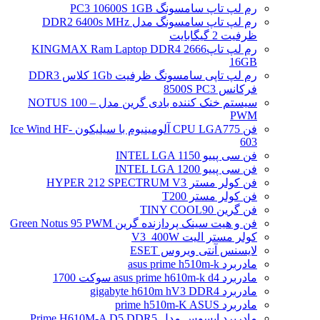
رم لپ تاپ سامسونگ PC3 10600S 1GB
رم لپ تاپ سامسونگ مدل DDR2 6400s MHz
ظرفیت 2 گیگابایت
رم لپ تاپ2666 KINGMAX Ram Laptop DDR4
16GB
رم لپ تاپی سامسونگ ظرفیت 1Gb کلاس DDR3
فرکانس 8500S PC3
سیستم خنک کننده بادی گرین مدل NOTUS 100 –
PWM
فن CPU LGA775 آلومینیوم با سیلیکون Ice Wind HF-
603
فن سی پییو INTEL LGA 1150
فن سی پییو INTEL LGA 1200
فن کولر مستر HYPER 212 SPECTRUM V3
فن کولر مستر T200
فن گرین TINY COOL90
فن و هیت سینک پردازنده گرین Green Notus 95 PWM
کولر مستر الیت V3_400W
لایسنس آنتی ویروس ESET
مادربرد asus prime h510m-k
مادربرد asus prime h610m-k d4 سوکت 1700
مادربرد gigabyte h610m hV3 DDR4
مادربرد prime h510m-K ASUS
مادربرد ایسوس مدل Prime H610M-A D5 DDR5