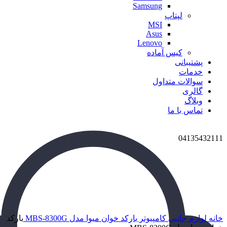
Samsung
لپتاپ
MSI
Asus
Lenovo
کیس آماده
پشتیبانی
خدمات
سوالات متداول
گالری
وبلاگ
تماس با ما
04135432111
برای بزرگنمایی کلیک کنید
خانه
لوازم جانبی کامپیوتر
بارکد خوان میوا مدل MBS-8300G
بارکد