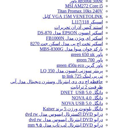
gp500a 500w پاور
MSI AM272 Core i5
Titan Promax 10ks 240V
VGA 15M VENETOLINK کابل
اسپیکر L117/118
استند کیس آذران تحریرات
اسکنر اپسون EPSON مدل DS-870
اسکنر ای ویژن مدل FB1000N
اسکنر تخت اچ پی مدل اسکن جت 8270
بارکد خوان میوا مدل MBS-8300G
پاور green 650 uk
پاور green 700
پاور گرین green 450a eco
پرینتر سوزنی اپسون مدل LQ 350
تی پی لینک tp link 725
حافظه اچ دی دی اینترنال وسترن دیجیتال مدل آبی
ظرفیت 2 ترابایت
دانگل DNET_USB 5.0
دانگل NOVA 4.0
دانگل NOVA USB 5.0
دانگل بلوتوث ورژن 5 برند Kaiser
درایو DVD اکسترنال ایسوس مدل dvd rw
درایو DVD اینترنال ایسوس مدل dvd rw
درایو DVD اینترنال لپ تاپ مدل ۹.۵ mm