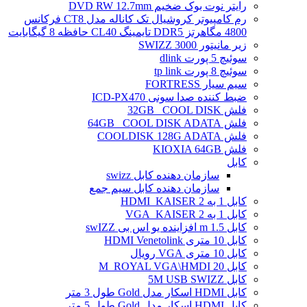
رایتر نوت بوک ضخیم DVD RW 12.7mm
رم کامپیوتر کروشیال تک کاناله مدل CT8 فرکانس
4800 مگاهرتز DDR5 تایمینگ CL40 حافظه 8 گیگابایت
زیر مانیتور SWIZZ 3000
سوئیچ 5 پورت dlink
سوئیچ 8 پورت tp link
سیم سیار FORTRESS
ضبط کننده صدا سونی ICD-PX470
فلش 32GB _COOL DISK
فلش 64GB _COOL DISK ADATA
فلش COOLDISK 128G ADATA
فلش KIOXIA 64GB
کابل
سازمان دهنده کابل swizz
سازمان دهنده کابل سیم جمع
کابل 1 به 2 HDMI_KAISER
کابل 1 به 2 VGA_KAISER
کابل 1.5 m افزاینده یو اس بی swIZZ
کابل 10 متری HDMI Venetolink
کابل 10 متری VGA رویال
کابل 20 M_ROYAL VGA\HMDI
کابل 5M USB SWIZZ
کابل HDMI اسکار مدل Gold طول 3 متر
کابل HDMI اسکار مدل Gold طول 5 متر