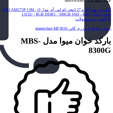
خوان میوا مدل MBS-8300G
کامپیوتر همه کاره 27 اینچی ام اس آی مدل MSI AM272P 13M - i3
1315U - 8GB DDR5 - 500GB SSD - Intel - Non Touch
بازگشت به محصولات
پرینتر چندکاره لیزری کانن imageclass MF3010
بارکد خوان میوا مدل MBS-
8300G