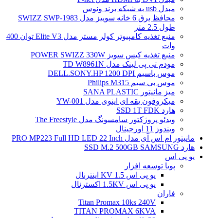
مبدل usb به شبکه برند ونوس
محافظ برق 6 خانه سوییز مدل SWIZZ SWP-1983
طول 2.5 متر
منبع تغذیه کامپیوتر کولر مستر مدل Elite V3 توان 400
وات
منبع تغذیه کیس سویز POWER SWIZZ 330W
مودم تی پی لینک مدل TD W8961N
موس باسیم DELL.SONY.HP 1200 DPI
موس بی سیم Philips M315
میز مانیتور SANA PLASTIC
میکروفون یقه ای اینوی مدل YW-001
هارد SSD 1T FDK
ویدئو پروژکتور سامسونگ مدل The Freestyle
ویندوز 11 اورجینال
مانیتور ام اس آی مدل PRO MP223 Full HD LED 22 Inch
هارد SSD M.2 500GB SAMSUNG
یو پی اس
پویا توسعه افزار
یو پی اس 1.5 KV اینترنال
یو پی اس 1.5KV اکسترنال
فاران
Titan Promax 10ks 240V
TITAN PROMAX 6KVA