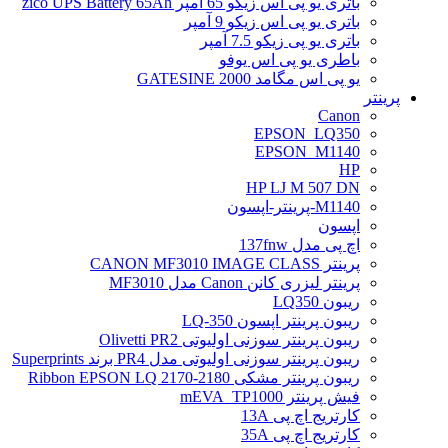
باتری یو پی اس زیکو 65 آمپر zico UPS Battery 65Ah
باتری یو پی اس زیکو 9 آمپر
باتری یو پی زیکو 7.5 آمپر
باطری یو پی اس یوفو
یو پی اس مگامد GATESINE 2000
پرینتر
Canon
EPSON_LQ350
EPSON_M1140
HP
HP LJ M 507 DN
M1140-پرینتر-اپسون
اپسون
اچ پی مدل 137fnw
پرینتر CANON MF3010 IMAGE CLASS
پرینتر لیزری کانن Canon مدل MF3010
ریبون LQ350
ریبون پرینتر اپسون LQ-350
ریبون پرینتر سوزنی اولیوتی Olivetti PR2
ریبون پرینتر سوزنی اولیوتی مدل PR4 برند Superprints
ریبون پرینتر مشکی Ribbon EPSON LQ 2170-2180
فیش پرینتر mEVA_TP1000
کارتریج اچ پی 13A
کارتریج اچ پی 35A