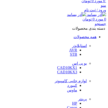
0
مورد
0
تومان
منو
ورود / ثبت نام
0
مورد
0
تومان
جستجو
دسته بندی محصولات
همه محصولات
استابلایذر
AVR
STB
یو پی اس
CAD10KX1
CAD10KX3
لوازم جانبی کامپیوتر
کیبورد
ماوس
پرینتر
HP
Canon