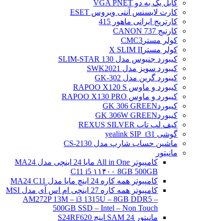
کابل یک به دو VGA PNET
کارت لایسنس آنتی ویروس ESET
کارتریج ایرانی ماهور 415
کارتیج 737 CANON
کولر مسترCMC3
کولر مسترX SLIM II
کیبورد جنیوس مدل SLIM-STAR 130
کیبورد سویز مدل SWK2021
کیبورد گرین مدل GK-302
کیبورد و ماوس RAPOO X120 S
کیبورد و ماوس RAPOO X130 PRO
کیبوردGK 306 GREEN
کیبوردGK 306W GREEN
کیف لپ تاپ REXUS SILVER
گوشی yealink SIP_t31
ماشین حساب شارپ مدل CS-2130
مانیتور
کامپیوتر All in One مایا 24 اینچی مدل MA24
C11 i5 ۱۱۴۰۰ 8GB 500GB
کامپیوتر همه کاره 24 اینچ مایا مدل MA24 C11
کامپیوتر همه کاره 27 اینچی ام اس آی مدل MSI
AM272P 13M – i3 1315U – 8GB DDR5 –
500GB SSD – Intel – Non Touch
مانیتور 24 SAM اینچ S24RF620