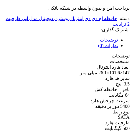
پرداخت امن و بدون واسطه در شبکه بانکی
دسته:
حافظه اچ دی دی اینترنال وسترن دیجیتال مدل آبی ظرفیت
2 ترابایت
اشتراک گذاری:
توضیحات
نظرات (0)
توضیحات
مشخصات
ابعاد هارد اینترنال
147×101.6×26.1 میلی متر
سایز هد هارد
3.5 اینچ
بافر – حافظه کش
64 مگابایت
سرعت چرخش هارد
5400 دور بر دقیقه
نوع رابط
SATA
ظرفیت هارد
500 گیگابایت