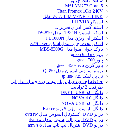
gp500a 500w پاور
MSI AM272 Core i5
Titan Promax 10ks 240V
VGA 15M VENETOLINK کابل
اسپیکر L117/118
استند کیس آذران تحریرات
اسکنر اپسون EPSON مدل DS-870
اسکنر ای ویژن مدل FB1000N
اسکنر تخت اچ پی مدل اسکن جت 8270
بارکد خوان میوا مدل MBS-8300G
پاور green 650 uk
پاور green 700
پاور گرین green 450a eco
پرینتر سوزنی اپسون مدل LQ 350
تی پی لینک tp link 725
حافظه اچ دی دی اینترنال وسترن دیجیتال مدل آبی
ظرفیت 2 ترابایت
دانگل DNET_USB 5.0
دانگل NOVA 4.0
دانگل NOVA USB 5.0
دانگل بلوتوث ورژن 5 برند Kaiser
درایو DVD اکسترنال ایسوس مدل dvd rw
درایو DVD اینترنال ایسوس مدل dvd rw
درایو DVD اینترنال لپ تاپ مدل ۹.۵ mm