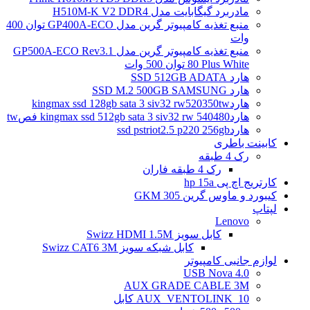
مادربرد گیگابایت مدل H510M-K V2 DDR4
منبع تغذیه کامپیوتر گرین مدل GP400A-ECO توان 400
وات
منبع تغذیه کامپیوتر گرین مدل GP500A-ECO Rev3.1
80 Plus White توان 500 وات
هارد SSD 512GB ADATA
هارد SSD M.2 500GB SAMSUNG
هاردkingmax ssd 128gb sata 3 siv32 rw520350tw
هاردkingmax ssd 512gb sata 3 siv32 rw 540480 فصtw
هاردssd pstriot2.5 p220 256gb
کابینت باطری
رک 4 طبقه
رک 4 طبقه فاران
کارتریج اچ پی hp 15a
کیبورد و ماوس گرین GKM 305
لپتاپ
Lenovo
کابل سویز Swizz HDMI 1.5M
کابل شبکه سویز Swizz CAT6 3M
لوازم جانبی کامپیوتر
4.0 USB Nova
AUX GRADE CABLE 3M
AUX_VENTOLINK_10 کابل