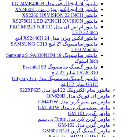
مانیتور 24 اینچ ال جی مدل LG 24MR400-B
مانیتور 24 اینچ ایکس ویژن مدل XS2460H
مانیتور XS2260 HXVISION 22 INCH
مانیتور XS2750H LED 27INCH XVISION
مانیتور ام اس آی مدل PRO MP223 Full HD
LED 22 Inch
مانیتور ایکس ویژن مدل XS2440H 24 اینچ
مانیتور سامسونگ 27 اینچ SAMSUNG C310
LED Monitor
مانیتور سامسونگ Samsung S19A330NHM 19
Inch استوک
مانیتور گیمینگ سامسونگ Essential S3
LS22C310 سایز 22 اینچ
مانیتور گیمینگ سامسونگ مدل Odyssey G5
G51C سایز 32 اینچ
مانیتور سام الکترونیک 22 اینچ مدل S22RF625
ماوس ای فورتک مدل OP-620D
ماوس بی سیم گرین مدل GM403W
ماوس بی‌سیم گرین مدل GM-501W
ماوس گرین GM-101
ماوس گرین لاین مدل Turtle بی سیم
ماوس گرین مدل GM-102
ماوس گیمینگ گرین GM602 RGB
مبدل DVI به HDMI مدل P-net