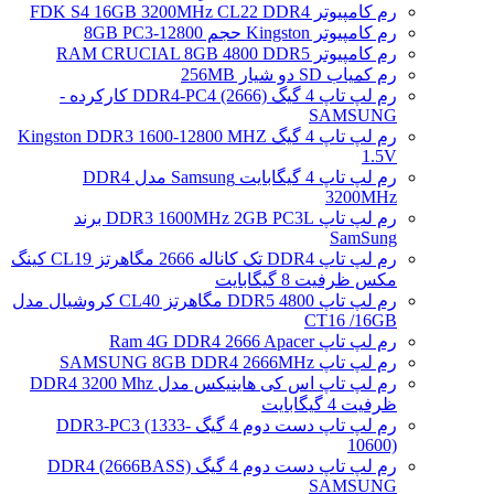
رم کامپیوتر FDK S4 16GB 3200MHz CL22 DDR4
رم کامپیوتر Kingston حجم 8GB PC3-12800
رم کامپیوتر RAM CRUCIAL 8GB 4800 DDR5
رم کمیاب SD دو شیار 256MB
رم لپ تاپ 4 گیگ DDR4-PC4 (2666) کارکرده -
SAMSUNG
رم لپ تاپ 4 گیگ Kingston DDR3 1600-12800 MHZ
1.5V
رم لپ تاپ 4 گیگابایت Samsung مدل DDR4
3200MHz
رم لپ تاپ DDR3 1600MHz 2GB PC3L برند
SamSung
رم لپ تاپ DDR4 تک کاناله 2666 مگاهرتز CL19 کینگ
مکس ظرفیت 8 گیگابایت
رم لپ تاپ DDR5 4800 مگاهرتز CL40 کروشیال مدل
CT16 /16GB
رم لپ تاپ Ram 4G DDR4 2666 Apacer
رم لپ تاپ SAMSUNG 8GB DDR4 2666MHz
رم لپ تاپ اس کی هاینیکس مدل DDR4 3200 Mhz
ظرفیت 4 گیگابایت
رم لپ تاپ دست دوم 4 گیگ DDR3-PC3 (1333-
10600)
رم لپ تاپ دست دوم 4 گیگ DDR4 (2666BASS)
SAMSUNG