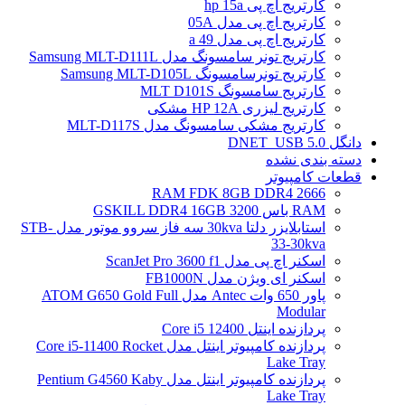
کارتریج اچ پی hp 15a
کارتریج اچ پی مدل 05A
کارتریج اچ پی مدل 49 a
کارتریج تونر سامسونگ مدل Samsung MLT-D111L
کارتریج تونرسامسونگ Samsung MLT-D105L
کارتریج سامسونگ MLT D101S
کارتریج لیزری HP 12A مشکی
کارتریج مشکی سامسونگ مدل MLT-D117S
دانگل DNET_USB 5.0
دسته بندی نشده
قطعات کامپیوتر
RAM FDK 8GB DDR4 2666
RAM باس 3200 GSKILL DDR4 16GB
استابلایزر دلتا 30kva سه فاز سروو موتور مدل STB-
33-30kva
اسکنر اچ پی مدل ScanJet Pro 3600 f1
اسکنر ای ویژن مدل FB1000N
پاور 650 وات Antec مدل ATOM G650 Gold Full
Modular
پردازنده اینتل Core i5 12400
پردازنده کامپیوتر اینتل مدل Core i5-11400 Rocket
Lake Tray
پردازنده کامپیوتر اینتل مدل Pentium G4560 Kaby
Lake Tray