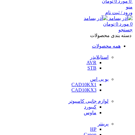
0
مورد
0
تومان
منو
ورود / ثبت نام
0
مورد
0
تومان
جستجو
دسته بندی محصولات
همه محصولات
استابلایذر
AVR
STB
یو پی اس
CAD10KX1
CAD10KX3
لوازم جانبی کامپیوتر
کیبورد
ماوس
پرینتر
HP
Canon