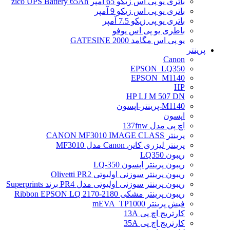
باتری یو پی اس زیکو 65 آمپر zico UPS Battery 65Ah
باتری یو پی اس زیکو 9 آمپر
باتری یو پی زیکو 7.5 آمپر
باطری یو پی اس یوفو
یو پی اس مگامد GATESINE 2000
پرینتر
Canon
EPSON_LQ350
EPSON_M1140
HP
HP LJ M 507 DN
M1140-پرینتر-اپسون
اپسون
اچ پی مدل 137fnw
پرینتر CANON MF3010 IMAGE CLASS
پرینتر لیزری کانن Canon مدل MF3010
ریبون LQ350
ریبون پرینتر اپسون LQ-350
ریبون پرینتر سوزنی اولیوتی Olivetti PR2
ریبون پرینتر سوزنی اولیوتی مدل PR4 برند Superprints
ریبون پرینتر مشکی Ribbon EPSON LQ 2170-2180
فیش پرینتر mEVA_TP1000
کارتریج اچ پی 13A
کارتریج اچ پی 35A