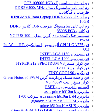
رم لپ تاپ سامسونگ PC3 10600S 1GB
رم لپ تاپ سامسونگ مدل DDR2 6400s MHz
ظرفیت 2 گیگابایت
رم لپ تاپ2666 KINGMAX Ram Laptop DDR4
16GB
رم لپ تاپی سامسونگ ظرفیت 1Gb کلاس DDR3
فرکانس 8500S PC3
سیستم خنک کننده بادی گرین مدل NOTUS 100 –
PWM
فن CPU LGA775 آلومینیوم با سیلیکون Ice Wind HF-
603
فن سی پییو INTEL LGA 1150
فن سی پییو INTEL LGA 1200
فن کولر مستر HYPER 212 SPECTRUM V3
فن کولر مستر T200
فن گرین TINY COOL90
فن و هیت سینک پردازنده گرین Green Notus 95 PWM
کولر مستر الیت V3_400W
لایسنس آنتی ویروس ESET
مادربرد asus prime h510m-k
مادربرد asus prime h610m-k d4 سوکت 1700
مادربرد gigabyte h610m hV3 DDR4
مادربرد prime h510m-K ASUS
مادربرد ایسوس مدل Prime H610M-A D5 DDR5