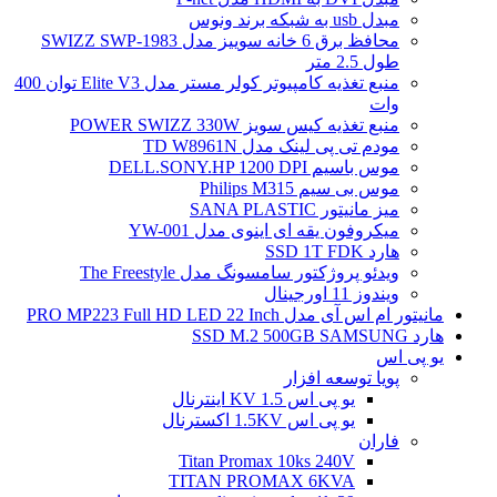
مبدل usb به شبکه برند ونوس
محافظ برق 6 خانه سوییز مدل SWIZZ SWP-1983
طول 2.5 متر
منبع تغذیه کامپیوتر کولر مستر مدل Elite V3 توان 400
وات
منبع تغذیه کیس سویز POWER SWIZZ 330W
مودم تی پی لینک مدل TD W8961N
موس باسیم DELL.SONY.HP 1200 DPI
موس بی سیم Philips M315
میز مانیتور SANA PLASTIC
میکروفون یقه ای اینوی مدل YW-001
هارد SSD 1T FDK
ویدئو پروژکتور سامسونگ مدل The Freestyle
ویندوز 11 اورجینال
مانیتور ام اس آی مدل PRO MP223 Full HD LED 22 Inch
هارد SSD M.2 500GB SAMSUNG
یو پی اس
پویا توسعه افزار
یو پی اس 1.5 KV اینترنال
یو پی اس 1.5KV اکسترنال
فاران
Titan Promax 10ks 240V
TITAN PROMAX 6KVA