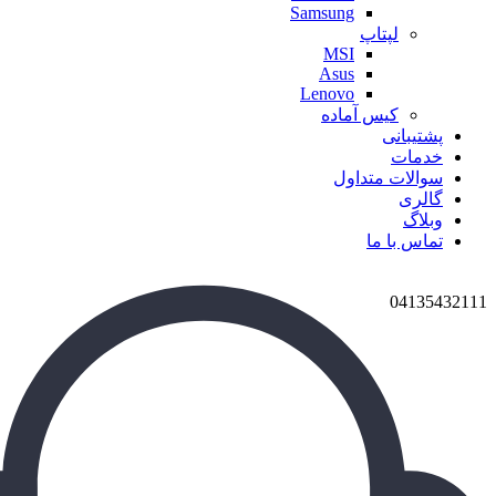
Samsung
لپتاپ
MSI
Asus
Lenovo
کیس آماده
پشتیبانی
خدمات
سوالات متداول
گالری
وبلاگ
تماس با ما
04135432111
برای بزرگنمایی کلیک کنید