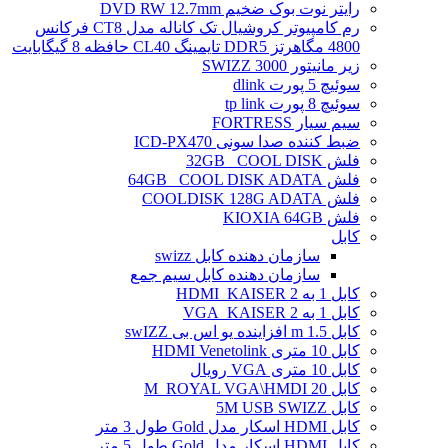
رایتر نوت بوک ضخیم DVD RW 12.7mm
رم کامپیوتر کروشیال تک کاناله مدل CT8 فرکانس
4800 مگاهرتز DDR5 تایمینگ CL40 حافظه 8 گیگابایت
زیر مانیتور SWIZZ 3000
سوئیچ 5 پورت dlink
سوئیچ 8 پورت tp link
سیم سیار FORTRESS
ضبط کننده صدا سونی ICD-PX470
فلش 32GB _COOL DISK
فلش 64GB _COOL DISK ADATA
فلش COOLDISK 128G ADATA
فلش KIOXIA 64GB
کابل
سازمان دهنده کابل swizz
سازمان دهنده کابل سیم جمع
کابل 1 به 2 HDMI_KAISER
کابل 1 به 2 VGA_KAISER
کابل 1.5 m افزاینده یو اس بی swIZZ
کابل 10 متری HDMI Venetolink
کابل 10 متری VGA رویال
کابل 20 M_ROYAL VGA\HMDI
کابل 5M USB SWIZZ
کابل HDMI اسکار مدل Gold طول 3 متر
کابل HDMI اسکار مدل Gold طول 5 متر