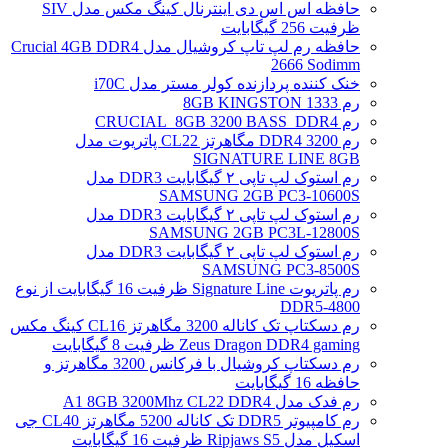
حافظه اس اس دی اینترنال کینگ مکس مدل SIV
ظرفیت 256 گیگابایت
حافظه رم لپ تاپ کروشیال مدل Crucial 4GB DDR4
2666 Sodimm
خنک کننده پردازنده کولر مستر مدل i70C
رم 1333 8GB KINGSTON
رم CRUCIAL_8GB 3200 BASS_DDR4
رم DDR4 3200 مگاهرتز CL22 پاتریوت مدل
SIGNATURE LINE 8GB
رم استوک لپ تاپی ۲ گیگابایت DDR3 مدل
SAMSUNG 2GB PC3-10600S
رم استوک لپ تاپی ۲ گیگابایت DDR3 مدل
SAMSUNG 2GB PC3L-12800S
رم استوک لپ تاپی ۲ گیگابایت DDR3 مدل
SAMSUNG PC3-8500S
رم پاتریوت Signature Line ظرفیت 16 گیگابایت از نوع
DDR5-4800
رم دسکتاپ تک کاناله 3200 مگاهرتز CL16 کینگ مکس
Zeus Dragon DDR4 gaming ظرفیت 8 گیگابایت
رم دسکتاپ کروشیال با فرکانس 3200 مگاهرتز و
حافظه 16 گیگابایت
رم فدک مدل A1 8GB 3200Mhz CL22 DDR4
رم کامپیوتر DDR5 تک کاناله 5200 مگاهرتز CL40 جی
اسکیل مدل Ripjaws S5 ظرفیت 16 گیگابایت