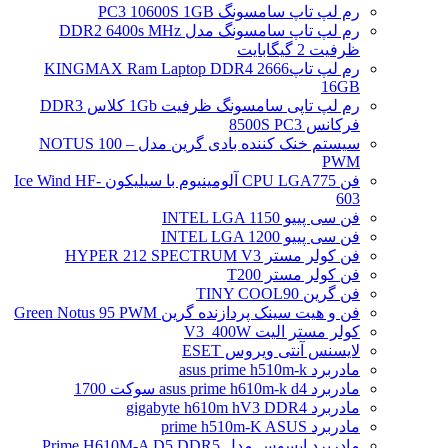
رم لپ تاپ سامسونگ PC3 10600S 1GB
رم لپ تاپ سامسونگ مدل DDR2 6400s MHz
ظرفیت 2 گیگابایت
رم لپ تاپ2666 KINGMAX Ram Laptop DDR4
16GB
رم لپ تاپی سامسونگ ظرفیت 1Gb کلاس DDR3
فرکانس 8500S PC3
سیستم خنک کننده بادی گرین مدل NOTUS 100 –
PWM
فن CPU LGA775 آلومینیوم با سیلیکون Ice Wind HF-
603
فن سی پییو INTEL LGA 1150
فن سی پییو INTEL LGA 1200
فن کولر مستر HYPER 212 SPECTRUM V3
فن کولر مستر T200
فن گرین TINY COOL90
فن و هیت سینک پردازنده گرین Green Notus 95 PWM
کولر مستر الیت V3_400W
لایسنس آنتی ویروس ESET
مادربرد asus prime h510m-k
مادربرد asus prime h610m-k d4 سوکت 1700
مادربرد gigabyte h610m hV3 DDR4
مادربرد prime h510m-K ASUS
مادربرد ایسوس مدل Prime H610M-A D5 DDR5