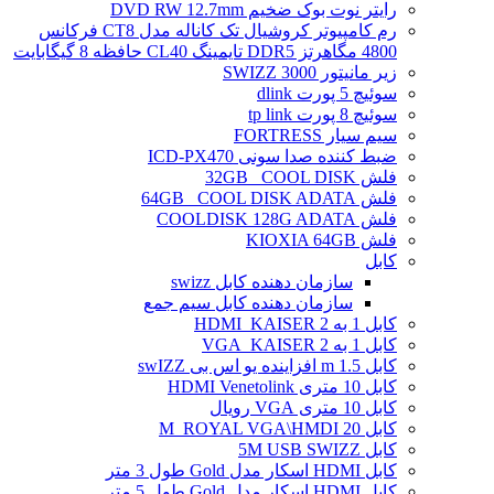
رایتر نوت بوک ضخیم DVD RW 12.7mm
رم کامپیوتر کروشیال تک کاناله مدل CT8 فرکانس
4800 مگاهرتز DDR5 تایمینگ CL40 حافظه 8 گیگابایت
زیر مانیتور SWIZZ 3000
سوئیچ 5 پورت dlink
سوئیچ 8 پورت tp link
سیم سیار FORTRESS
ضبط کننده صدا سونی ICD-PX470
فلش 32GB _COOL DISK
فلش 64GB _COOL DISK ADATA
فلش COOLDISK 128G ADATA
فلش KIOXIA 64GB
کابل
سازمان دهنده کابل swizz
سازمان دهنده کابل سیم جمع
کابل 1 به 2 HDMI_KAISER
کابل 1 به 2 VGA_KAISER
کابل 1.5 m افزاینده یو اس بی swIZZ
کابل 10 متری HDMI Venetolink
کابل 10 متری VGA رویال
کابل 20 M_ROYAL VGA\HMDI
کابل 5M USB SWIZZ
کابل HDMI اسکار مدل Gold طول 3 متر
کابل HDMI اسکار مدل Gold طول 5 متر