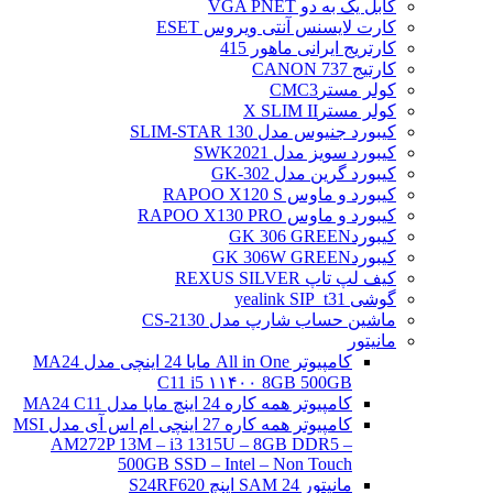
کابل یک به دو VGA PNET
کارت لایسنس آنتی ویروس ESET
کارتریج ایرانی ماهور 415
کارتیج 737 CANON
کولر مسترCMC3
کولر مسترX SLIM II
کیبورد جنیوس مدل SLIM-STAR 130
کیبورد سویز مدل SWK2021
کیبورد گرین مدل GK-302
کیبورد و ماوس RAPOO X120 S
کیبورد و ماوس RAPOO X130 PRO
کیبوردGK 306 GREEN
کیبوردGK 306W GREEN
کیف لپ تاپ REXUS SILVER
گوشی yealink SIP_t31
ماشین حساب شارپ مدل CS-2130
مانیتور
کامپیوتر All in One مایا 24 اینچی مدل MA24
C11 i5 ۱۱۴۰۰ 8GB 500GB
کامپیوتر همه کاره 24 اینچ مایا مدل MA24 C11
کامپیوتر همه کاره 27 اینچی ام اس آی مدل MSI
AM272P 13M – i3 1315U – 8GB DDR5 –
500GB SSD – Intel – Non Touch
مانیتور 24 SAM اینچ S24RF620