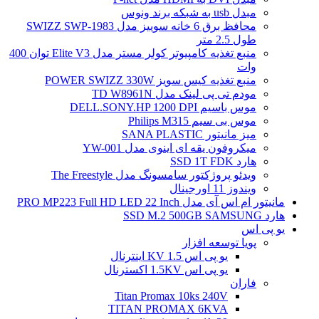
مبدل usb به شبکه برند ونوس
محافظ برق 6 خانه سوییز مدل SWIZZ SWP-1983
طول 2.5 متر
منبع تغذیه کامپیوتر کولر مستر مدل Elite V3 توان 400
وات
منبع تغذیه کیس سویز POWER SWIZZ 330W
مودم تی پی لینک مدل TD W8961N
موس باسیم DELL.SONY.HP 1200 DPI
موس بی سیم Philips M315
میز مانیتور SANA PLASTIC
میکروفون یقه ای اینوی مدل YW-001
هارد SSD 1T FDK
ویدئو پروژکتور سامسونگ مدل The Freestyle
ویندوز 11 اورجینال
مانیتور ام اس آی مدل PRO MP223 Full HD LED 22 Inch
هارد SSD M.2 500GB SAMSUNG
یو پی اس
پویا توسعه افزار
یو پی اس 1.5 KV اینترنال
یو پی اس 1.5KV اکسترنال
فاران
Titan Promax 10ks 240V
TITAN PROMAX 6KVA