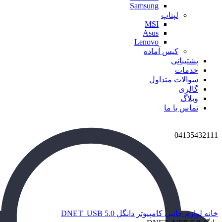
Samsung
لپتاپ
MSI
Asus
Lenovo
کیس آماده
پشتیبانی
خدمات
سوالات متداول
گالری
وبلاگ
تماس با ما
04135432111
برای بزرگنمایی کلیک کنید
خانه
لوازم جانبی کامپیوتر
دانگل DNET_USB 5.0