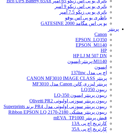
باتری یو پی اس زیکو 65 آمپر zico UPS Battery 65Ah
باتری یو پی اس زیکو 9 آمپر
باتری یو پی زیکو 7.5 آمپر
باطری یو پی اس یوفو
یو پی اس مگامد GATESINE 2000
پرینتر
Canon
EPSON_LQ350
EPSON_M1140
HP
HP LJ M 507 DN
M1140-پرینتر-اپسون
اپسون
اچ پی مدل 137fnw
پرینتر CANON MF3010 IMAGE CLASS
پرینتر لیزری کانن Canon مدل MF3010
ریبون LQ350
ریبون پرینتر اپسون LQ-350
ریبون پرینتر سوزنی اولیوتی Olivetti PR2
ریبون پرینتر سوزنی اولیوتی مدل PR4 برند Superprints
ریبون پرینتر مشکی Ribbon EPSON LQ 2170-2180
فیش پرینتر mEVA_TP1000
کارتریج اچ پی 13A
کارتریج اچ پی 35A