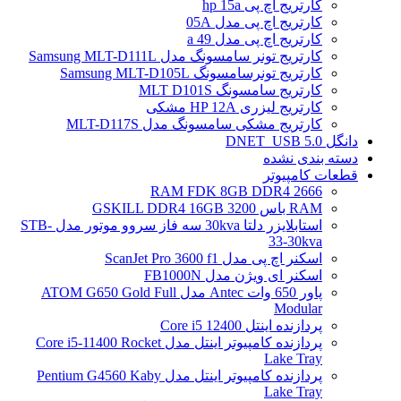
کارتریج اچ پی hp 15a
کارتریج اچ پی مدل 05A
کارتریج اچ پی مدل 49 a
کارتریج تونر سامسونگ مدل Samsung MLT-D111L
کارتریج تونرسامسونگ Samsung MLT-D105L
کارتریج سامسونگ MLT D101S
کارتریج لیزری HP 12A مشکی
کارتریج مشکی سامسونگ مدل MLT-D117S
دانگل DNET_USB 5.0
دسته بندی نشده
قطعات کامپیوتر
RAM FDK 8GB DDR4 2666
RAM باس 3200 GSKILL DDR4 16GB
استابلایزر دلتا 30kva سه فاز سروو موتور مدل STB-
33-30kva
اسکنر اچ پی مدل ScanJet Pro 3600 f1
اسکنر ای ویژن مدل FB1000N
پاور 650 وات Antec مدل ATOM G650 Gold Full
Modular
پردازنده اینتل Core i5 12400
پردازنده کامپیوتر اینتل مدل Core i5-11400 Rocket
Lake Tray
پردازنده کامپیوتر اینتل مدل Pentium G4560 Kaby
Lake Tray