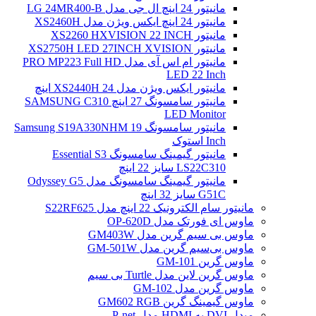
مانیتور 24 اینچ ال جی مدل LG 24MR400-B
مانیتور 24 اینچ ایکس ویژن مدل XS2460H
مانیتور XS2260 HXVISION 22 INCH
مانیتور XS2750H LED 27INCH XVISION
مانیتور ام اس آی مدل PRO MP223 Full HD
LED 22 Inch
مانیتور ایکس ویژن مدل XS2440H 24 اینچ
مانیتور سامسونگ 27 اینچ SAMSUNG C310
LED Monitor
مانیتور سامسونگ Samsung S19A330NHM 19
Inch استوک
مانیتور گیمینگ سامسونگ Essential S3
LS22C310 سایز 22 اینچ
مانیتور گیمینگ سامسونگ مدل Odyssey G5
G51C سایز 32 اینچ
مانیتور سام الکترونیک 22 اینچ مدل S22RF625
ماوس ای فورتک مدل OP-620D
ماوس بی سیم گرین مدل GM403W
ماوس بی‌سیم گرین مدل GM-501W
ماوس گرین GM-101
ماوس گرین لاین مدل Turtle بی سیم
ماوس گرین مدل GM-102
ماوس گیمینگ گرین GM602 RGB
مبدل DVI به HDMI مدل P-net