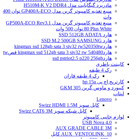
مادربرد گیگابایت مدل H510M-K V2 DDR4
منبع تغذیه کامپیوتر گرین مدل GP400A-ECO توان 400
وات
منبع تغذیه کامپیوتر گرین مدل GP500A-ECO Rev3.1
80 Plus White توان 500 وات
هارد SSD 512GB ADATA
هارد SSD M.2 500GB SAMSUNG
هاردkingmax ssd 128gb sata 3 siv32 rw520350tw
هاردkingmax ssd 512gb sata 3 siv32 rw 540480 فصtw
هاردssd pstriot2.5 p220 256gb
کابینت باطری
رک 4 طبقه
رک 4 طبقه فاران
کارتریج اچ پی hp 15a
کیبورد و ماوس گرین GKM 305
لپتاپ
Lenovo
کابل سویز Swizz HDMI 1.5M
کابل شبکه سویز Swizz CAT6 3M
لوازم جانبی کامپیوتر
4.0 USB Nova
AUX GRADE CABLE 3M
AUX_VENTOLINK_10 کابل