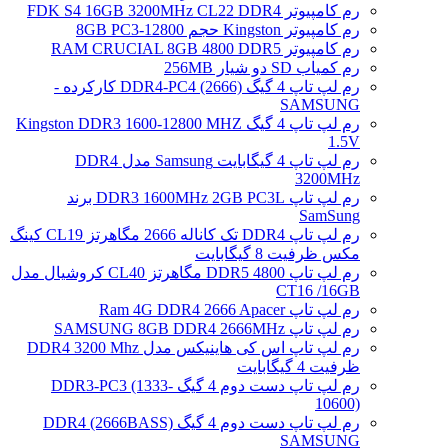
رم کامپیوتر FDK S4 16GB 3200MHz CL22 DDR4
رم کامپیوتر Kingston حجم 8GB PC3-12800
رم کامپیوتر RAM CRUCIAL 8GB 4800 DDR5
رم کمیاب SD دو شیار 256MB
رم لپ تاپ 4 گیگ DDR4-PC4 (2666) کارکرده -
SAMSUNG
رم لپ تاپ 4 گیگ Kingston DDR3 1600-12800 MHZ
1.5V
رم لپ تاپ 4 گیگابایت Samsung مدل DDR4
3200MHz
رم لپ تاپ DDR3 1600MHz 2GB PC3L برند
SamSung
رم لپ تاپ DDR4 تک کاناله 2666 مگاهرتز CL19 کینگ
مکس ظرفیت 8 گیگابایت
رم لپ تاپ DDR5 4800 مگاهرتز CL40 کروشیال مدل
CT16 /16GB
رم لپ تاپ Ram 4G DDR4 2666 Apacer
رم لپ تاپ SAMSUNG 8GB DDR4 2666MHz
رم لپ تاپ اس کی هاینیکس مدل DDR4 3200 Mhz
ظرفیت 4 گیگابایت
رم لپ تاپ دست دوم 4 گیگ DDR3-PC3 (1333-
10600)
رم لپ تاپ دست دوم 4 گیگ DDR4 (2666BASS)
SAMSUNG