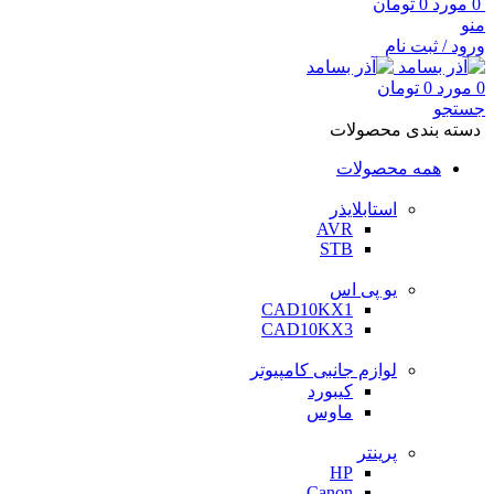
0
مورد
0
تومان
منو
ورود / ثبت نام
0
مورد
0
تومان
جستجو
دسته بندی محصولات
همه محصولات
استابلایذر
AVR
STB
یو پی اس
CAD10KX1
CAD10KX3
لوازم جانبی کامپیوتر
کیبورد
ماوس
پرینتر
HP
Canon