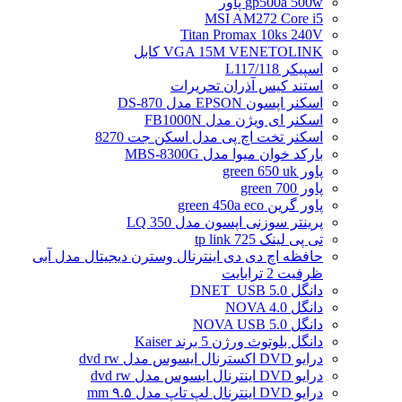
gp500a 500w پاور
MSI AM272 Core i5
Titan Promax 10ks 240V
VGA 15M VENETOLINK کابل
اسپیکر L117/118
استند کیس آذران تحریرات
اسکنر اپسون EPSON مدل DS-870
اسکنر ای ویژن مدل FB1000N
اسکنر تخت اچ پی مدل اسکن جت 8270
بارکد خوان میوا مدل MBS-8300G
پاور green 650 uk
پاور green 700
پاور گرین green 450a eco
پرینتر سوزنی اپسون مدل LQ 350
تی پی لینک tp link 725
حافظه اچ دی دی اینترنال وسترن دیجیتال مدل آبی
ظرفیت 2 ترابایت
دانگل DNET_USB 5.0
دانگل NOVA 4.0
دانگل NOVA USB 5.0
دانگل بلوتوث ورژن 5 برند Kaiser
درایو DVD اکسترنال ایسوس مدل dvd rw
درایو DVD اینترنال ایسوس مدل dvd rw
درایو DVD اینترنال لپ تاپ مدل ۹.۵ mm