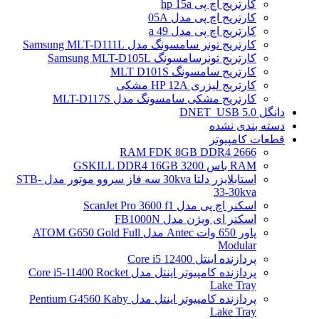
کارتریج اچ پی hp 15a
کارتریج اچ پی مدل 05A
کارتریج اچ پی مدل 49 a
کارتریج تونر سامسونگ مدل Samsung MLT-D111L
کارتریج تونرسامسونگ Samsung MLT-D105L
کارتریج سامسونگ MLT D101S
کارتریج لیزری HP 12A مشکی
کارتریج مشکی سامسونگ مدل MLT-D117S
دانگل DNET_USB 5.0
دسته بندی نشده
قطعات کامپیوتر
RAM FDK 8GB DDR4 2666
RAM باس 3200 GSKILL DDR4 16GB
استابلایزر دلتا 30kva سه فاز سروو موتور مدل STB-
33-30kva
اسکنر اچ پی مدل ScanJet Pro 3600 f1
اسکنر ای ویژن مدل FB1000N
پاور 650 وات Antec مدل ATOM G650 Gold Full
Modular
پردازنده اینتل Core i5 12400
پردازنده کامپیوتر اینتل مدل Core i5-11400 Rocket
Lake Tray
پردازنده کامپیوتر اینتل مدل Pentium G4560 Kaby
Lake Tray