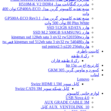
مادربرد گیگابایت مدل H510M-K V2 DDR4
منبع تغذیه کامپیوتر گرین مدل GP400A-ECO توان 400
وات
منبع تغذیه کامپیوتر گرین مدل GP500A-ECO Rev3.1
80 Plus White توان 500 وات
هارد SSD 512GB ADATA
هارد SSD M.2 500GB SAMSUNG
هاردkingmax ssd 128gb sata 3 siv32 rw520350tw
هاردkingmax ssd 512gb sata 3 siv32 rw 540480 فصtw
هاردssd pstriot2.5 p220 256gb
کابینت باطری
رک 4 طبقه
رک 4 طبقه فاران
کارتریج اچ پی hp 15a
کیبورد و ماوس گرین GKM 305
لپتاپ
Lenovo
کابل سویز Swizz HDMI 1.5M
کابل شبکه سویز Swizz CAT6 3M
لوازم جانبی کامپیوتر
4.0 USB Nova
AUX GRADE CABLE 3M
AUX_VENTOLINK_10 کابل