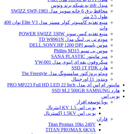
مبدل usb به شبکه برند ونوس
محافظ برق 6 خانه سوییز مدل SWIZZ SWP-1983
طول 2.5 متر
منبع تغذیه کامپیوتر کولر مستر مدل Elite V3 توان 400
وات
منبع تغذیه کیس سویز POWER SWIZZ 330W
مودم تی پی لینک مدل TD W8961N
موس باسیم DELL.SONY.HP 1200 DPI
موس بی سیم Philips M315
میز مانیتور SANA PLASTIC
میکروفون یقه ای اینوی مدل YW-001
هارد SSD 1T FDK
ویدئو پروژکتور سامسونگ مدل The Freestyle
ویندوز 11 اورجینال
مانیتور ام اس آی مدل PRO MP223 Full HD LED 22 Inch
هارد SSD M.2 500GB SAMSUNG
یو پی اس
پویا توسعه افزار
یو پی اس 1.5 KV اینترنال
یو پی اس 1.5KV اکسترنال
فاران
Titan Promax 10ks 240V
TITAN PROMAX 6KVA