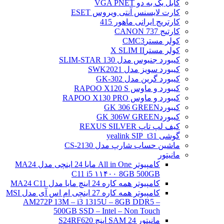
کابل یک به دو VGA PNET
کارت لایسنس آنتی ویروس ESET
کارتریج ایرانی ماهور 415
کارتیج 737 CANON
کولر مسترCMC3
کولر مسترX SLIM II
کیبورد جنیوس مدل SLIM-STAR 130
کیبورد سویز مدل SWK2021
کیبورد گرین مدل GK-302
کیبورد و ماوس RAPOO X120 S
کیبورد و ماوس RAPOO X130 PRO
کیبوردGK 306 GREEN
کیبوردGK 306W GREEN
کیف لپ تاپ REXUS SILVER
گوشی yealink SIP_t31
ماشین حساب شارپ مدل CS-2130
مانیتور
کامپیوتر All in One مایا 24 اینچی مدل MA24
C11 i5 ۱۱۴۰۰ 8GB 500GB
کامپیوتر همه کاره 24 اینچ مایا مدل MA24 C11
کامپیوتر همه کاره 27 اینچی ام اس آی مدل MSI
AM272P 13M – i3 1315U – 8GB DDR5 –
500GB SSD – Intel – Non Touch
مانیتور 24 SAM اینچ S24RF620