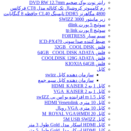
رایتر نوت بوک ضخیم DVD RW 12.7mm
رم کامپیوتر کروشیال تک کاناله مدل CT8 فرکانس
4800 مگاهرتز DDR5 تایمینگ CL40 حافظه 8 گیگابایت
زیر مانیتور SWIZZ 3000
سوئیچ 5 پورت dlink
سوئیچ 8 پورت tp link
سیم سیار FORTRESS
ضبط کننده صدا سونی ICD-PX470
فلش 32GB _COOL DISK
فلش 64GB _COOL DISK ADATA
فلش COOLDISK 128G ADATA
فلش KIOXIA 64GB
کابل
سازمان دهنده کابل swizz
سازمان دهنده کابل سیم جمع
کابل 1 به 2 HDMI_KAISER
کابل 1 به 2 VGA_KAISER
کابل 1.5 m افزاینده یو اس بی swIZZ
کابل 10 متری HDMI Venetolink
کابل 10 متری VGA رویال
کابل 20 M_ROYAL VGA\HMDI
کابل 5M USB SWIZZ
کابل HDMI اسکار مدل Gold طول 3 متر
کابل HDMI اسکار مدل Gold طول 5 متر