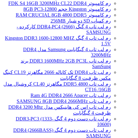
رم کامپیوتر FDK S4 16GB 3200MHz CL22 DDR4
رم کامپیوتر Kingston حجم 8GB PC3-12800
رم کامپیوتر RAM CRUCIAL 8GB 4800 DDR5
رم کمیاب SD دو شیار 256MB
رم لپ تاپ 4 گیگ DDR4-PC4 (2666) کارکرده -
SAMSUNG
رم لپ تاپ 4 گیگ Kingston DDR3 1600-12800 MHZ
1.5V
رم لپ تاپ 4 گیگابایت Samsung مدل DDR4
3200MHz
رم لپ تاپ DDR3 1600MHz 2GB PC3L برند
SamSung
رم لپ تاپ DDR4 تک کاناله 2666 مگاهرتز CL19 کینگ
مکس ظرفیت 8 گیگابایت
رم لپ تاپ DDR5 4800 مگاهرتز CL40 کروشیال مدل
CT16 /16GB
رم لپ تاپ Ram 4G DDR4 2666 Apacer
رم لپ تاپ SAMSUNG 8GB DDR4 2666MHz
رم لپ تاپ اس کی هاینیکس مدل DDR4 3200 Mhz
ظرفیت 4 گیگابایت
رم لپ تاپ دست دوم 4 گیگ DDR3-PC3 (1333-
10600)
رم لپ تاپ دست دوم 4 گیگ DDR4 (2666BASS)
SAMSUNG