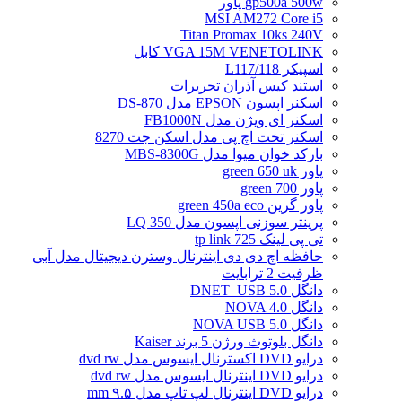
gp500a 500w پاور
MSI AM272 Core i5
Titan Promax 10ks 240V
VGA 15M VENETOLINK کابل
اسپیکر L117/118
استند کیس آذران تحریرات
اسکنر اپسون EPSON مدل DS-870
اسکنر ای ویژن مدل FB1000N
اسکنر تخت اچ پی مدل اسکن جت 8270
بارکد خوان میوا مدل MBS-8300G
پاور green 650 uk
پاور green 700
پاور گرین green 450a eco
پرینتر سوزنی اپسون مدل LQ 350
تی پی لینک tp link 725
حافظه اچ دی دی اینترنال وسترن دیجیتال مدل آبی
ظرفیت 2 ترابایت
دانگل DNET_USB 5.0
دانگل NOVA 4.0
دانگل NOVA USB 5.0
دانگل بلوتوث ورژن 5 برند Kaiser
درایو DVD اکسترنال ایسوس مدل dvd rw
درایو DVD اینترنال ایسوس مدل dvd rw
درایو DVD اینترنال لپ تاپ مدل ۹.۵ mm