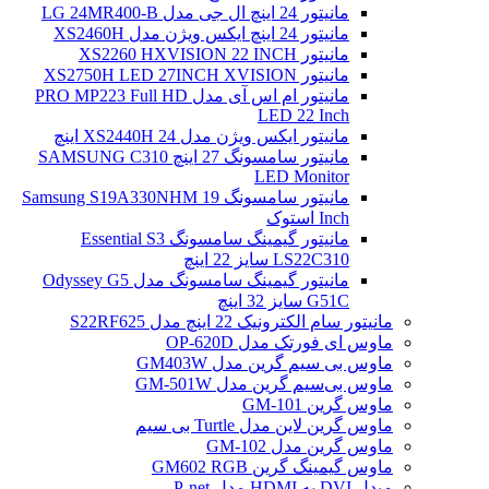
مانیتور 24 اینچ ال جی مدل LG 24MR400-B
مانیتور 24 اینچ ایکس ویژن مدل XS2460H
مانیتور XS2260 HXVISION 22 INCH
مانیتور XS2750H LED 27INCH XVISION
مانیتور ام اس آی مدل PRO MP223 Full HD
LED 22 Inch
مانیتور ایکس ویژن مدل XS2440H 24 اینچ
مانیتور سامسونگ 27 اینچ SAMSUNG C310
LED Monitor
مانیتور سامسونگ Samsung S19A330NHM 19
Inch استوک
مانیتور گیمینگ سامسونگ Essential S3
LS22C310 سایز 22 اینچ
مانیتور گیمینگ سامسونگ مدل Odyssey G5
G51C سایز 32 اینچ
مانیتور سام الکترونیک 22 اینچ مدل S22RF625
ماوس ای فورتک مدل OP-620D
ماوس بی سیم گرین مدل GM403W
ماوس بی‌سیم گرین مدل GM-501W
ماوس گرین GM-101
ماوس گرین لاین مدل Turtle بی سیم
ماوس گرین مدل GM-102
ماوس گیمینگ گرین GM602 RGB
مبدل DVI به HDMI مدل P-net