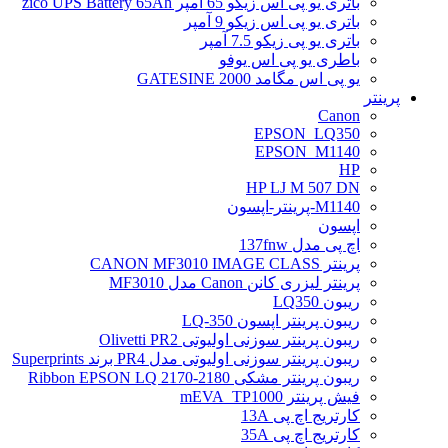
باتری یو پی اس زیکو 65 آمپر zico UPS Battery 65Ah
باتری یو پی اس زیکو 9 آمپر
باتری یو پی زیکو 7.5 آمپر
باطری یو پی اس یوفو
یو پی اس مگامد GATESINE 2000
پرینتر
Canon
EPSON_LQ350
EPSON_M1140
HP
HP LJ M 507 DN
M1140-پرینتر-اپسون
اپسون
اچ پی مدل 137fnw
پرینتر CANON MF3010 IMAGE CLASS
پرینتر لیزری کانن Canon مدل MF3010
ریبون LQ350
ریبون پرینتر اپسون LQ-350
ریبون پرینتر سوزنی اولیوتی Olivetti PR2
ریبون پرینتر سوزنی اولیوتی مدل PR4 برند Superprints
ریبون پرینتر مشکی Ribbon EPSON LQ 2170-2180
فیش پرینتر mEVA_TP1000
کارتریج اچ پی 13A
کارتریج اچ پی 35A