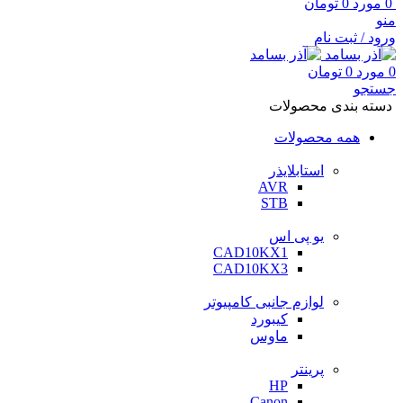
0
مورد
0
تومان
منو
ورود / ثبت نام
0
مورد
0
تومان
جستجو
دسته بندی محصولات
همه محصولات
استابلایذر
AVR
STB
یو پی اس
CAD10KX1
CAD10KX3
لوازم جانبی کامپیوتر
کیبورد
ماوس
پرینتر
HP
Canon