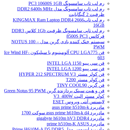
رم لپ تاپ سامسونگ PC3 10600S 1GB
رم لپ تاپ سامسونگ مدل DDR2 6400s MHz
ظرفیت 2 گیگابایت
رم لپ تاپ2666 KINGMAX Ram Laptop DDR4
16GB
رم لپ تاپی سامسونگ ظرفیت 1Gb کلاس DDR3
فرکانس 8500S PC3
سیستم خنک کننده بادی گرین مدل NOTUS 100 –
PWM
فن CPU LGA775 آلومینیوم با سیلیکون Ice Wind HF-
603
فن سی پییو INTEL LGA 1150
فن سی پییو INTEL LGA 1200
فن کولر مستر HYPER 212 SPECTRUM V3
فن کولر مستر T200
فن گرین TINY COOL90
فن و هیت سینک پردازنده گرین Green Notus 95 PWM
کولر مستر الیت V3_400W
لایسنس آنتی ویروس ESET
مادربرد asus prime h510m-k
مادربرد asus prime h610m-k d4 سوکت 1700
مادربرد gigabyte h610m hV3 DDR4
مادربرد prime h510m-K ASUS
مادربرد ایسوس مدل Prime H610M-A D5 DDR5