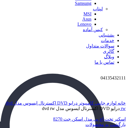
Samsung
لپتاپ
MSI
Asus
Lenovo
کیس آماده
پشتیبانی
خدمات
سوالات متداول
گالری
وبلاگ
تماس با ما
04135432111
برای بزرگنمایی کلیک کنید
خانه
لوازم جانبی کامپیوتر
درایو DVD اکسترنال ایسوس مدل dvd
rw
درایو DVD اکسترنال ایسوس مدل dvd rw
اسکنر تخت اچ پی مدل اسکن جت 8270
بازگشت به محصولات