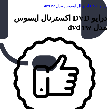
درایو DVD اینترنال ایسوس مدل dvd rw
درایو DVD اکسترنال ایسوس
مدل dvd rw