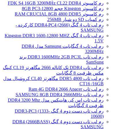
رم کامپیوتر FDK S4 16GB 3200MHz CL22 DDR4
رم کامپیوتر Kingston حجم 8GB PC3-12800
رم کامپیوتر RAM CRUCIAL 8GB 4800 DDR5
رم کمیاب SD دو شیار 256MB
رم لپ تاپ 4 گیگ DDR4-PC4 (2666) کارکرده -
SAMSUNG
رم لپ تاپ 4 گیگ Kingston DDR3 1600-12800 MHZ
1.5V
رم لپ تاپ 4 گیگابایت Samsung مدل DDR4
3200MHz
رم لپ تاپ DDR3 1600MHz 2GB PC3L برند
SamSung
رم لپ تاپ DDR4 تک کاناله 2666 مگاهرتز CL19 کینگ
مکس ظرفیت 8 گیگابایت
رم لپ تاپ DDR5 4800 مگاهرتز CL40 کروشیال مدل
CT16 /16GB
رم لپ تاپ Ram 4G DDR4 2666 Apacer
رم لپ تاپ SAMSUNG 8GB DDR4 2666MHz
رم لپ تاپ اس کی هاینیکس مدل DDR4 3200 Mhz
ظرفیت 4 گیگابایت
رم لپ تاپ دست دوم 4 گیگ DDR3-PC3 (1333-
10600)
رم لپ تاپ دست دوم 4 گیگ DDR4 (2666BASS)
SAMSUNG