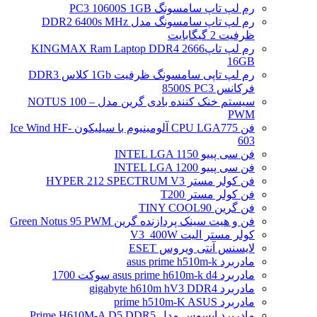
رم لپ تاپ سامسونگ PC3 10600S 1GB
رم لپ تاپ سامسونگ مدل DDR2 6400s MHz
ظرفیت 2 گیگابایت
رم لپ تاپ2666 KINGMAX Ram Laptop DDR4
16GB
رم لپ تاپی سامسونگ ظرفیت 1Gb کلاس DDR3
فرکانس 8500S PC3
سیستم خنک کننده بادی گرین مدل NOTUS 100 –
PWM
فن CPU LGA775 آلومینیوم با سیلیکون Ice Wind HF-
603
فن سی پییو INTEL LGA 1150
فن سی پییو INTEL LGA 1200
فن کولر مستر HYPER 212 SPECTRUM V3
فن کولر مستر T200
فن گرین TINY COOL90
فن و هیت سینک پردازنده گرین Green Notus 95 PWM
کولر مستر الیت V3_400W
لایسنس آنتی ویروس ESET
مادربرد asus prime h510m-k
مادربرد asus prime h610m-k d4 سوکت 1700
مادربرد gigabyte h610m hV3 DDR4
مادربرد prime h510m-K ASUS
مادربرد ایسوس مدل Prime H610M-A D5 DDR5