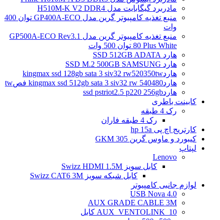
مادربرد گیگابایت مدل H510M-K V2 DDR4
منبع تغذیه کامپیوتر گرین مدل GP400A-ECO توان 400
وات
منبع تغذیه کامپیوتر گرین مدل GP500A-ECO Rev3.1
80 Plus White توان 500 وات
هارد SSD 512GB ADATA
هارد SSD M.2 500GB SAMSUNG
هاردkingmax ssd 128gb sata 3 siv32 rw520350tw
هاردkingmax ssd 512gb sata 3 siv32 rw 540480 فصtw
هاردssd pstriot2.5 p220 256gb
کابینت باطری
رک 4 طبقه
رک 4 طبقه فاران
کارتریج اچ پی hp 15a
کیبورد و ماوس گرین GKM 305
لپتاپ
Lenovo
کابل سویز Swizz HDMI 1.5M
کابل شبکه سویز Swizz CAT6 3M
لوازم جانبی کامپیوتر
4.0 USB Nova
AUX GRADE CABLE 3M
AUX_VENTOLINK_10 کابل