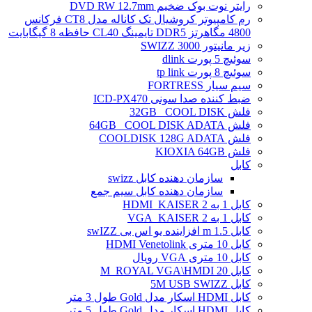
رایتر نوت بوک ضخیم DVD RW 12.7mm
رم کامپیوتر کروشیال تک کاناله مدل CT8 فرکانس
4800 مگاهرتز DDR5 تایمینگ CL40 حافظه 8 گیگابایت
زیر مانیتور SWIZZ 3000
سوئیچ 5 پورت dlink
سوئیچ 8 پورت tp link
سیم سیار FORTRESS
ضبط کننده صدا سونی ICD-PX470
فلش 32GB _COOL DISK
فلش 64GB _COOL DISK ADATA
فلش COOLDISK 128G ADATA
فلش KIOXIA 64GB
کابل
سازمان دهنده کابل swizz
سازمان دهنده کابل سیم جمع
کابل 1 به 2 HDMI_KAISER
کابل 1 به 2 VGA_KAISER
کابل 1.5 m افزاینده یو اس بی swIZZ
کابل 10 متری HDMI Venetolink
کابل 10 متری VGA رویال
کابل 20 M_ROYAL VGA\HMDI
کابل 5M USB SWIZZ
کابل HDMI اسکار مدل Gold طول 3 متر
کابل HDMI اسکار مدل Gold طول 5 متر