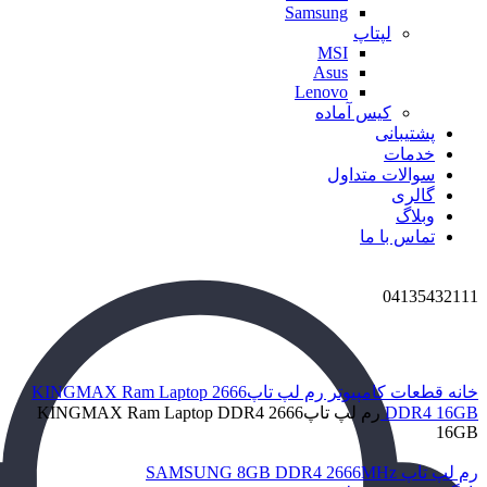
Samsung
لپتاپ
MSI
Asus
Lenovo
کیس آماده
پشتیبانی
خدمات
سوالات متداول
گالری
وبلاگ
تماس با ما
04135432111
برای بزرگنمایی کلیک کنید
خانه
قطعات کامپیوتر
رم لپ تاپ2666 KINGMAX Ram Laptop
DDR4 16GB
رم لپ تاپ2666 KINGMAX Ram Laptop DDR4
16GB
رم لپ تاپ SAMSUNG 8GB DDR4 2666MHz