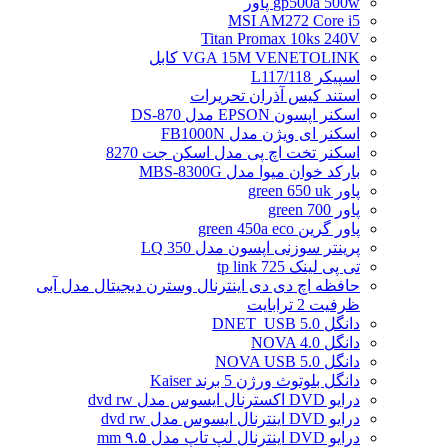
gp500a 500w پاور
MSI AM272 Core i5
Titan Promax 10ks 240V
VGA 15M VENETOLINK کابل
اسپیکر L117/118
استند کیس آذران تحریرات
اسکنر اپسون EPSON مدل DS-870
اسکنر ای ویژن مدل FB1000N
اسکنر تخت اچ پی مدل اسکن جت 8270
بارکد خوان میوا مدل MBS-8300G
پاور green 650 uk
پاور green 700
پاور گرین green 450a eco
پرینتر سوزنی اپسون مدل LQ 350
تی پی لینک tp link 725
حافظه اچ دی دی اینترنال وسترن دیجیتال مدل آبی
ظرفیت 2 ترابایت
دانگل DNET_USB 5.0
دانگل NOVA 4.0
دانگل NOVA USB 5.0
دانگل بلوتوث ورژن 5 برند Kaiser
درایو DVD اکسترنال ایسوس مدل dvd rw
درایو DVD اینترنال ایسوس مدل dvd rw
درایو DVD اینترنال لپ تاپ مدل ۹.۵ mm