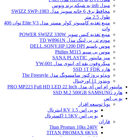
مبدل usb به شبکه برند ونوس
محافظ برق 6 خانه سوییز مدل SWIZZ SWP-1983
طول 2.5 متر
منبع تغذیه کامپیوتر کولر مستر مدل Elite V3 توان 400
وات
منبع تغذیه کیس سویز POWER SWIZZ 330W
مودم تی پی لینک مدل TD W8961N
موس باسیم DELL.SONY.HP 1200 DPI
موس بی سیم Philips M315
میز مانیتور SANA PLASTIC
میکروفون یقه ای اینوی مدل YW-001
هارد SSD 1T FDK
ویدئو پروژکتور سامسونگ مدل The Freestyle
ویندوز 11 اورجینال
مانیتور ام اس آی مدل PRO MP223 Full HD LED 22 Inch
هارد SSD M.2 500GB SAMSUNG
یو پی اس
پویا توسعه افزار
یو پی اس 1.5 KV اینترنال
یو پی اس 1.5KV اکسترنال
فاران
Titan Promax 10ks 240V
TITAN PROMAX 6KVA