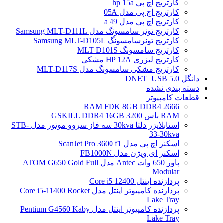
کارتریج اچ پی hp 15a
کارتریج اچ پی مدل 05A
کارتریج اچ پی مدل 49 a
کارتریج تونر سامسونگ مدل Samsung MLT-D111L
کارتریج تونرسامسونگ Samsung MLT-D105L
کارتریج سامسونگ MLT D101S
کارتریج لیزری HP 12A مشکی
کارتریج مشکی سامسونگ مدل MLT-D117S
دانگل DNET_USB 5.0
دسته بندی نشده
قطعات کامپیوتر
RAM FDK 8GB DDR4 2666
RAM باس 3200 GSKILL DDR4 16GB
استابلایزر دلتا 30kva سه فاز سروو موتور مدل STB-
33-30kva
اسکنر اچ پی مدل ScanJet Pro 3600 f1
اسکنر ای ویژن مدل FB1000N
پاور 650 وات Antec مدل ATOM G650 Gold Full
Modular
پردازنده اینتل Core i5 12400
پردازنده کامپیوتر اینتل مدل Core i5-11400 Rocket
Lake Tray
پردازنده کامپیوتر اینتل مدل Pentium G4560 Kaby
Lake Tray