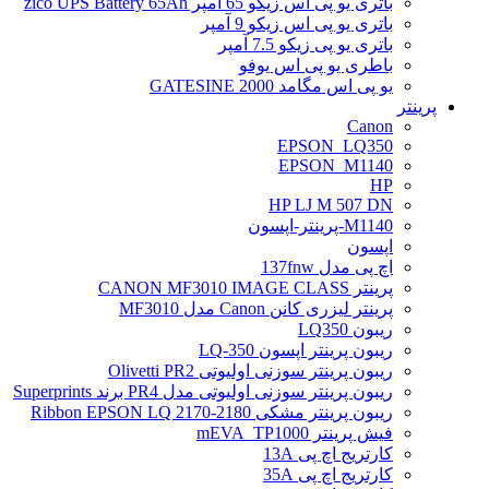
باتری یو پی اس زیکو 65 آمپر zico UPS Battery 65Ah
باتری یو پی اس زیکو 9 آمپر
باتری یو پی زیکو 7.5 آمپر
باطری یو پی اس یوفو
یو پی اس مگامد GATESINE 2000
پرینتر
Canon
EPSON_LQ350
EPSON_M1140
HP
HP LJ M 507 DN
M1140-پرینتر-اپسون
اپسون
اچ پی مدل 137fnw
پرینتر CANON MF3010 IMAGE CLASS
پرینتر لیزری کانن Canon مدل MF3010
ریبون LQ350
ریبون پرینتر اپسون LQ-350
ریبون پرینتر سوزنی اولیوتی Olivetti PR2
ریبون پرینتر سوزنی اولیوتی مدل PR4 برند Superprints
ریبون پرینتر مشکی Ribbon EPSON LQ 2170-2180
فیش پرینتر mEVA_TP1000
کارتریج اچ پی 13A
کارتریج اچ پی 35A