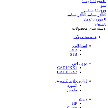
0
مورد
0
تومان
منو
ورود / ثبت نام
0
مورد
0
تومان
جستجو
دسته بندی محصولات
همه محصولات
استابلایذر
AVR
STB
یو پی اس
CAD10KX1
CAD10KX3
لوازم جانبی کامپیوتر
کیبورد
ماوس
پرینتر
HP
Canon