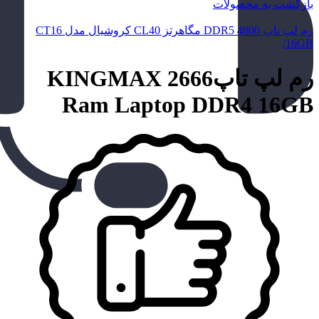
بازگشت به محصولات
رم لپ تاپ DDR5 4800 مگاهرتز CL40 کروشیال مدل CT16
/16GB
رم لپ تاپ2666 KINGMAX
Ram Laptop DDR4 16GB