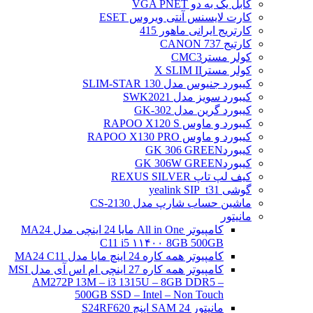
کابل یک به دو VGA PNET
کارت لایسنس آنتی ویروس ESET
کارتریج ایرانی ماهور 415
کارتیج 737 CANON
کولر مسترCMC3
کولر مسترX SLIM II
کیبورد جنیوس مدل SLIM-STAR 130
کیبورد سویز مدل SWK2021
کیبورد گرین مدل GK-302
کیبورد و ماوس RAPOO X120 S
کیبورد و ماوس RAPOO X130 PRO
کیبوردGK 306 GREEN
کیبوردGK 306W GREEN
کیف لپ تاپ REXUS SILVER
گوشی yealink SIP_t31
ماشین حساب شارپ مدل CS-2130
مانیتور
کامپیوتر All in One مایا 24 اینچی مدل MA24
C11 i5 ۱۱۴۰۰ 8GB 500GB
کامپیوتر همه کاره 24 اینچ مایا مدل MA24 C11
کامپیوتر همه کاره 27 اینچی ام اس آی مدل MSI
AM272P 13M – i3 1315U – 8GB DDR5 –
500GB SSD – Intel – Non Touch
مانیتور 24 SAM اینچ S24RF620