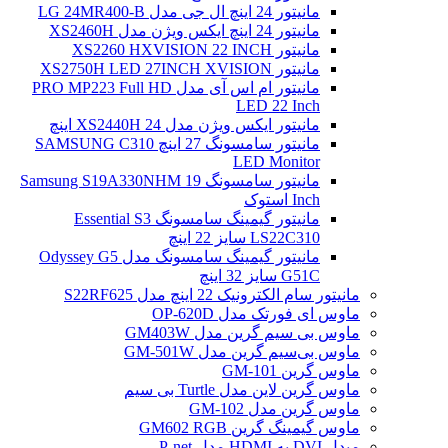
مانیتور 24 اینچ ال جی مدل LG 24MR400-B
مانیتور 24 اینچ ایکس ویژن مدل XS2460H
مانیتور XS2260 HXVISION 22 INCH
مانیتور XS2750H LED 27INCH XVISION
مانیتور ام اس آی مدل PRO MP223 Full HD
LED 22 Inch
مانیتور ایکس ویژن مدل XS2440H 24 اینچ
مانیتور سامسونگ 27 اینچ SAMSUNG C310
LED Monitor
مانیتور سامسونگ Samsung S19A330NHM 19
Inch استوک
مانیتور گیمینگ سامسونگ Essential S3
LS22C310 سایز 22 اینچ
مانیتور گیمینگ سامسونگ مدل Odyssey G5
G51C سایز 32 اینچ
مانیتور سام الکترونیک 22 اینچ مدل S22RF625
ماوس ای فورتک مدل OP-620D
ماوس بی سیم گرین مدل GM403W
ماوس بی‌سیم گرین مدل GM-501W
ماوس گرین GM-101
ماوس گرین لاین مدل Turtle بی سیم
ماوس گرین مدل GM-102
ماوس گیمینگ گرین GM602 RGB
مبدل DVI به HDMI مدل P-net