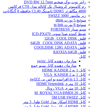
رایتر نوت بوک ضخیم DVD RW 12.7mm
رم کامپیوتر کروشیال تک کاناله مدل CT8 فرکانس
4800 مگاهرتز DDR5 تایمینگ CL40 حافظه 8 گیگابایت
زیر مانیتور SWIZZ 3000
سوئیچ 5 پورت dlink
سوئیچ 8 پورت tp link
سیم سیار FORTRESS
ضبط کننده صدا سونی ICD-PX470
فلش 32GB _COOL DISK
فلش 64GB _COOL DISK ADATA
فلش COOLDISK 128G ADATA
فلش KIOXIA 64GB
کابل
سازمان دهنده کابل swizz
سازمان دهنده کابل سیم جمع
کابل 1 به 2 HDMI_KAISER
کابل 1 به 2 VGA_KAISER
کابل 1.5 m افزاینده یو اس بی swIZZ
کابل 10 متری HDMI Venetolink
کابل 10 متری VGA رویال
کابل 20 M_ROYAL VGA\HMDI
کابل 5M USB SWIZZ
کابل HDMI اسکار مدل Gold طول 3 متر
کابل HDMI اسکار مدل Gold طول 5 متر