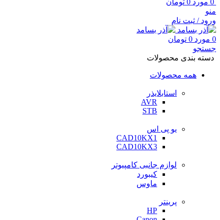
0
مورد
0
تومان
منو
ورود / ثبت نام
0
مورد
0
تومان
جستجو
دسته بندی محصولات
همه محصولات
استابلایذر
AVR
STB
یو پی اس
CAD10KX1
CAD10KX3
لوازم جانبی کامپیوتر
کیبورد
ماوس
پرینتر
HP
Canon