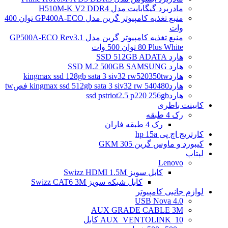
مادربرد گیگابایت مدل H510M-K V2 DDR4
منبع تغذیه کامپیوتر گرین مدل GP400A-ECO توان 400
وات
منبع تغذیه کامپیوتر گرین مدل GP500A-ECO Rev3.1
80 Plus White توان 500 وات
هارد SSD 512GB ADATA
هارد SSD M.2 500GB SAMSUNG
هاردkingmax ssd 128gb sata 3 siv32 rw520350tw
هاردkingmax ssd 512gb sata 3 siv32 rw 540480 فصtw
هاردssd pstriot2.5 p220 256gb
کابینت باطری
رک 4 طبقه
رک 4 طبقه فاران
کارتریج اچ پی hp 15a
کیبورد و ماوس گرین GKM 305
لپتاپ
Lenovo
کابل سویز Swizz HDMI 1.5M
کابل شبکه سویز Swizz CAT6 3M
لوازم جانبی کامپیوتر
4.0 USB Nova
AUX GRADE CABLE 3M
AUX_VENTOLINK_10 کابل