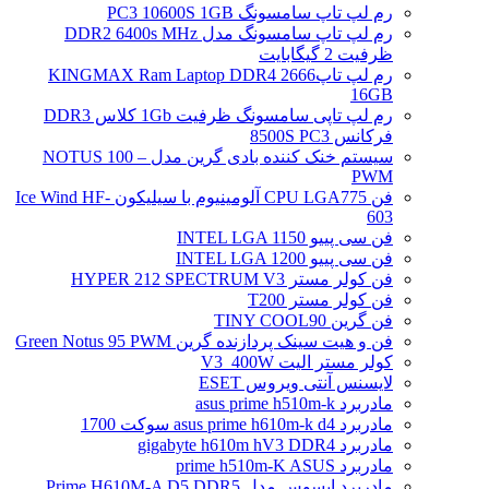
رم لپ تاپ سامسونگ PC3 10600S 1GB
رم لپ تاپ سامسونگ مدل DDR2 6400s MHz
ظرفیت 2 گیگابایت
رم لپ تاپ2666 KINGMAX Ram Laptop DDR4
16GB
رم لپ تاپی سامسونگ ظرفیت 1Gb کلاس DDR3
فرکانس 8500S PC3
سیستم خنک کننده بادی گرین مدل NOTUS 100 –
PWM
فن CPU LGA775 آلومینیوم با سیلیکون Ice Wind HF-
603
فن سی پییو INTEL LGA 1150
فن سی پییو INTEL LGA 1200
فن کولر مستر HYPER 212 SPECTRUM V3
فن کولر مستر T200
فن گرین TINY COOL90
فن و هیت سینک پردازنده گرین Green Notus 95 PWM
کولر مستر الیت V3_400W
لایسنس آنتی ویروس ESET
مادربرد asus prime h510m-k
مادربرد asus prime h610m-k d4 سوکت 1700
مادربرد gigabyte h610m hV3 DDR4
مادربرد prime h510m-K ASUS
مادربرد ایسوس مدل Prime H610M-A D5 DDR5