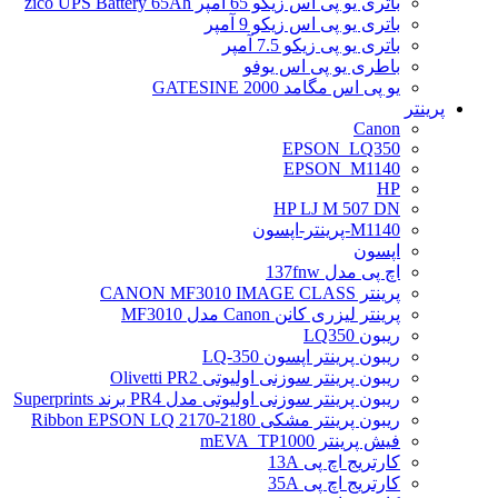
باتری یو پی اس زیکو 65 آمپر zico UPS Battery 65Ah
باتری یو پی اس زیکو 9 آمپر
باتری یو پی زیکو 7.5 آمپر
باطری یو پی اس یوفو
یو پی اس مگامد GATESINE 2000
پرینتر
Canon
EPSON_LQ350
EPSON_M1140
HP
HP LJ M 507 DN
M1140-پرینتر-اپسون
اپسون
اچ پی مدل 137fnw
پرینتر CANON MF3010 IMAGE CLASS
پرینتر لیزری کانن Canon مدل MF3010
ریبون LQ350
ریبون پرینتر اپسون LQ-350
ریبون پرینتر سوزنی اولیوتی Olivetti PR2
ریبون پرینتر سوزنی اولیوتی مدل PR4 برند Superprints
ریبون پرینتر مشکی Ribbon EPSON LQ 2170-2180
فیش پرینتر mEVA_TP1000
کارتریج اچ پی 13A
کارتریج اچ پی 35A