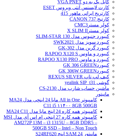
کابل یک به دو VGA PNET
کارت لایسنس آنتی ویروس ESET
کارتریج ایرانی ماهور 415
کارتیج 737 CANON
کولر مسترCMC3
کولر مسترX SLIM II
کیبورد جنیوس مدل SLIM-STAR 130
کیبورد سویز مدل SWK2021
کیبورد گرین مدل GK-302
کیبورد و ماوس RAPOO X120 S
کیبورد و ماوس RAPOO X130 PRO
کیبوردGK 306 GREEN
کیبوردGK 306W GREEN
کیف لپ تاپ REXUS SILVER
گوشی yealink SIP_t31
ماشین حساب شارپ مدل CS-2130
مانیتور
کامپیوتر All in One مایا 24 اینچی مدل MA24
C11 i5 ۱۱۴۰۰ 8GB 500GB
کامپیوتر همه کاره 24 اینچ مایا مدل MA24 C11
کامپیوتر همه کاره 27 اینچی ام اس آی مدل MSI
AM272P 13M – i3 1315U – 8GB DDR5 –
500GB SSD – Intel – Non Touch
مانیتور 24 SAM اینچ S24RF620