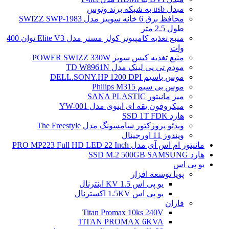
مبدل usb به شبکه برند ونوس
محافظ برق 6 خانه سوییز مدل SWIZZ SWP-1983
طول 2.5 متر
منبع تغذیه کامپیوتر کولر مستر مدل Elite V3 توان 400
وات
منبع تغذیه کیس سویز POWER SWIZZ 330W
مودم تی پی لینک مدل TD W8961N
موس باسیم DELL.SONY.HP 1200 DPI
موس بی سیم Philips M315
میز مانیتور SANA PLASTIC
میکروفون یقه ای اینوی مدل YW-001
هارد SSD 1T FDK
ویدئو پروژکتور سامسونگ مدل The Freestyle
ویندوز 11 اورجینال
مانیتور ام اس آی مدل PRO MP223 Full HD LED 22 Inch
هارد SSD M.2 500GB SAMSUNG
یو پی اس
پویا توسعه افزار
یو پی اس 1.5 KV اینترنال
یو پی اس 1.5KV اکسترنال
فاران
Titan Promax 10ks 240V
TITAN PROMAX 6KVA