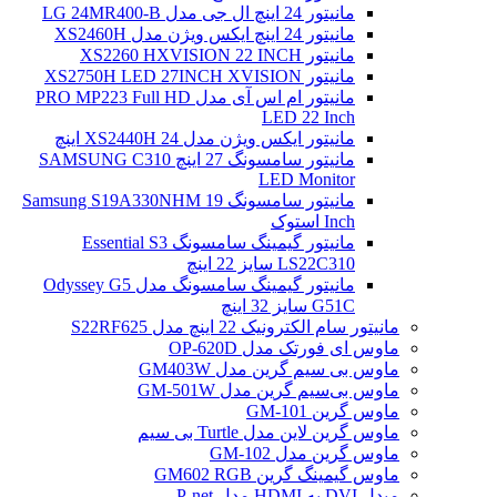
مانیتور 24 اینچ ال جی مدل LG 24MR400-B
مانیتور 24 اینچ ایکس ویژن مدل XS2460H
مانیتور XS2260 HXVISION 22 INCH
مانیتور XS2750H LED 27INCH XVISION
مانیتور ام اس آی مدل PRO MP223 Full HD
LED 22 Inch
مانیتور ایکس ویژن مدل XS2440H 24 اینچ
مانیتور سامسونگ 27 اینچ SAMSUNG C310
LED Monitor
مانیتور سامسونگ Samsung S19A330NHM 19
Inch استوک
مانیتور گیمینگ سامسونگ Essential S3
LS22C310 سایز 22 اینچ
مانیتور گیمینگ سامسونگ مدل Odyssey G5
G51C سایز 32 اینچ
مانیتور سام الکترونیک 22 اینچ مدل S22RF625
ماوس ای فورتک مدل OP-620D
ماوس بی سیم گرین مدل GM403W
ماوس بی‌سیم گرین مدل GM-501W
ماوس گرین GM-101
ماوس گرین لاین مدل Turtle بی سیم
ماوس گرین مدل GM-102
ماوس گیمینگ گرین GM602 RGB
مبدل DVI به HDMI مدل P-net