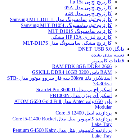
کارتریج اچ پی hp 15a
کارتریج اچ پی مدل 05A
کارتریج اچ پی مدل 49 a
کارتریج تونر سامسونگ مدل Samsung MLT-D111L
کارتریج تونرسامسونگ Samsung MLT-D105L
کارتریج سامسونگ MLT D101S
کارتریج لیزری HP 12A مشکی
کارتریج مشکی سامسونگ مدل MLT-D117S
دانگل DNET_USB 5.0
دسته بندی نشده
قطعات کامپیوتر
RAM FDK 8GB DDR4 2666
RAM باس 3200 GSKILL DDR4 16GB
استابلایزر دلتا 30kva سه فاز سروو موتور مدل STB-
33-30kva
اسکنر اچ پی مدل ScanJet Pro 3600 f1
اسکنر ای ویژن مدل FB1000N
پاور 650 وات Antec مدل ATOM G650 Gold Full
Modular
پردازنده اینتل Core i5 12400
پردازنده کامپیوتر اینتل مدل Core i5-11400 Rocket
Lake Tray
پردازنده کامپیوتر اینتل مدل Pentium G4560 Kaby
Lake Tray