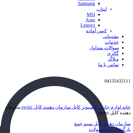
Samsung
لپتاپ
MSI
Asus
Lenovo
کیس آماده
پشتیبانی
خدمات
سوالات متداول
گالری
وبلاگ
تماس با ما
04135432111
برای بزرگنمایی کلیک کنید
خانه
لوازم جانبی کامپیوتر
کابل
سازمان دهنده کابل swizz
سازمان
دهنده کابل swizz
سازمان دهنده کابل سیم جمع
بازگشت به محصولات