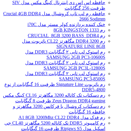
حافظه اس اس دی اینترنال کینگ مکس مدل SIV
ظرفیت 256 گیگابایت
حافظه رم لپ تاپ کروشیال مدل Crucial 4GB DDR4
2666 Sodimm
خنک کننده پردازنده کولر مستر مدل i70C
رم 1333 8GB KINGSTON
رم CRUCIAL_8GB 3200 BASS_DDR4
رم DDR4 3200 مگاهرتز CL22 پاتریوت مدل
SIGNATURE LINE 8GB
رم استوک لپ تاپی ۲ گیگابایت DDR3 مدل
SAMSUNG 2GB PC3-10600S
رم استوک لپ تاپی ۲ گیگابایت DDR3 مدل
SAMSUNG 2GB PC3L-12800S
رم استوک لپ تاپی ۲ گیگابایت DDR3 مدل
SAMSUNG PC3-8500S
رم پاتریوت Signature Line ظرفیت 16 گیگابایت از نوع
DDR5-4800
رم دسکتاپ تک کاناله 3200 مگاهرتز CL16 کینگ مکس
Zeus Dragon DDR4 gaming ظرفیت 8 گیگابایت
رم دسکتاپ کروشیال با فرکانس 3200 مگاهرتز و
حافظه 16 گیگابایت
رم فدک مدل A1 8GB 3200Mhz CL22 DDR4
رم کامپیوتر DDR5 تک کاناله 5200 مگاهرتز CL40 جی
اسکیل مدل Ripjaws S5 ظرفیت 16 گیگابایت