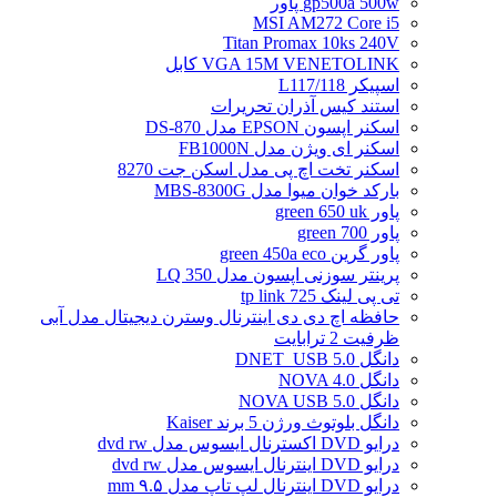
gp500a 500w پاور
MSI AM272 Core i5
Titan Promax 10ks 240V
VGA 15M VENETOLINK کابل
اسپیکر L117/118
استند کیس آذران تحریرات
اسکنر اپسون EPSON مدل DS-870
اسکنر ای ویژن مدل FB1000N
اسکنر تخت اچ پی مدل اسکن جت 8270
بارکد خوان میوا مدل MBS-8300G
پاور green 650 uk
پاور green 700
پاور گرین green 450a eco
پرینتر سوزنی اپسون مدل LQ 350
تی پی لینک tp link 725
حافظه اچ دی دی اینترنال وسترن دیجیتال مدل آبی
ظرفیت 2 ترابایت
دانگل DNET_USB 5.0
دانگل NOVA 4.0
دانگل NOVA USB 5.0
دانگل بلوتوث ورژن 5 برند Kaiser
درایو DVD اکسترنال ایسوس مدل dvd rw
درایو DVD اینترنال ایسوس مدل dvd rw
درایو DVD اینترنال لپ تاپ مدل ۹.۵ mm