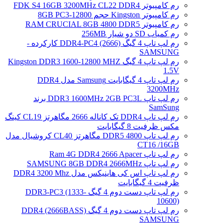
رم کامپیوتر FDK S4 16GB 3200MHz CL22 DDR4
رم کامپیوتر Kingston حجم 8GB PC3-12800
رم کامپیوتر RAM CRUCIAL 8GB 4800 DDR5
رم کمیاب SD دو شیار 256MB
رم لپ تاپ 4 گیگ DDR4-PC4 (2666) کارکرده -
SAMSUNG
رم لپ تاپ 4 گیگ Kingston DDR3 1600-12800 MHZ
1.5V
رم لپ تاپ 4 گیگابایت Samsung مدل DDR4
3200MHz
رم لپ تاپ DDR3 1600MHz 2GB PC3L برند
SamSung
رم لپ تاپ DDR4 تک کاناله 2666 مگاهرتز CL19 کینگ
مکس ظرفیت 8 گیگابایت
رم لپ تاپ DDR5 4800 مگاهرتز CL40 کروشیال مدل
CT16 /16GB
رم لپ تاپ Ram 4G DDR4 2666 Apacer
رم لپ تاپ SAMSUNG 8GB DDR4 2666MHz
رم لپ تاپ اس کی هاینیکس مدل DDR4 3200 Mhz
ظرفیت 4 گیگابایت
رم لپ تاپ دست دوم 4 گیگ DDR3-PC3 (1333-
10600)
رم لپ تاپ دست دوم 4 گیگ DDR4 (2666BASS)
SAMSUNG