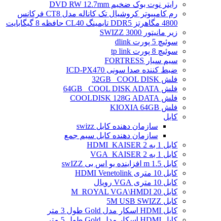
رایتر نوت بوک ضخیم DVD RW 12.7mm
رم کامپیوتر کروشیال تک کاناله مدل CT8 فرکانس
4800 مگاهرتز DDR5 تایمینگ CL40 حافظه 8 گیگابایت
زیر مانیتور SWIZZ 3000
سوئیچ 5 پورت dlink
سوئیچ 8 پورت tp link
سیم سیار FORTRESS
ضبط کننده صدا سونی ICD-PX470
فلش 32GB _COOL DISK
فلش 64GB _COOL DISK ADATA
فلش COOLDISK 128G ADATA
فلش KIOXIA 64GB
کابل
سازمان دهنده کابل swizz
سازمان دهنده کابل سیم جمع
کابل 1 به 2 HDMI_KAISER
کابل 1 به 2 VGA_KAISER
کابل 1.5 m افزاینده یو اس بی swIZZ
کابل 10 متری HDMI Venetolink
کابل 10 متری VGA رویال
کابل 20 M_ROYAL VGA\HMDI
کابل 5M USB SWIZZ
کابل HDMI اسکار مدل Gold طول 3 متر
کابل HDMI اسکار مدل Gold طول 5 متر