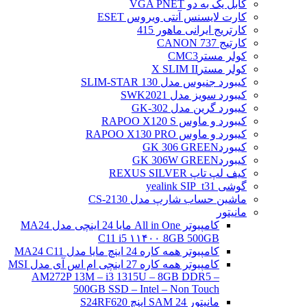
کابل یک به دو VGA PNET
کارت لایسنس آنتی ویروس ESET
کارتریج ایرانی ماهور 415
کارتیج 737 CANON
کولر مسترCMC3
کولر مسترX SLIM II
کیبورد جنیوس مدل SLIM-STAR 130
کیبورد سویز مدل SWK2021
کیبورد گرین مدل GK-302
کیبورد و ماوس RAPOO X120 S
کیبورد و ماوس RAPOO X130 PRO
کیبوردGK 306 GREEN
کیبوردGK 306W GREEN
کیف لپ تاپ REXUS SILVER
گوشی yealink SIP_t31
ماشین حساب شارپ مدل CS-2130
مانیتور
کامپیوتر All in One مایا 24 اینچی مدل MA24
C11 i5 ۱۱۴۰۰ 8GB 500GB
کامپیوتر همه کاره 24 اینچ مایا مدل MA24 C11
کامپیوتر همه کاره 27 اینچی ام اس آی مدل MSI
AM272P 13M – i3 1315U – 8GB DDR5 –
500GB SSD – Intel – Non Touch
مانیتور 24 SAM اینچ S24RF620