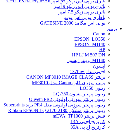
باتری یو پی اس زیکو 65 آمپر zico UPS Battery 65Ah
باتری یو پی اس زیکو 9 آمپر
باتری یو پی زیکو 7.5 آمپر
باطری یو پی اس یوفو
یو پی اس مگامد GATESINE 2000
پرینتر
Canon
EPSON_LQ350
EPSON_M1140
HP
HP LJ M 507 DN
M1140-پرینتر-اپسون
اپسون
اچ پی مدل 137fnw
پرینتر CANON MF3010 IMAGE CLASS
پرینتر لیزری کانن Canon مدل MF3010
ریبون LQ350
ریبون پرینتر اپسون LQ-350
ریبون پرینتر سوزنی اولیوتی Olivetti PR2
ریبون پرینتر سوزنی اولیوتی مدل PR4 برند Superprints
ریبون پرینتر مشکی Ribbon EPSON LQ 2170-2180
فیش پرینتر mEVA_TP1000
کارتریج اچ پی 13A
کارتریج اچ پی 35A