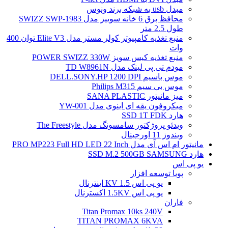
مبدل usb به شبکه برند ونوس
محافظ برق 6 خانه سوییز مدل SWIZZ SWP-1983
طول 2.5 متر
منبع تغذیه کامپیوتر کولر مستر مدل Elite V3 توان 400
وات
منبع تغذیه کیس سویز POWER SWIZZ 330W
مودم تی پی لینک مدل TD W8961N
موس باسیم DELL.SONY.HP 1200 DPI
موس بی سیم Philips M315
میز مانیتور SANA PLASTIC
میکروفون یقه ای اینوی مدل YW-001
هارد SSD 1T FDK
ویدئو پروژکتور سامسونگ مدل The Freestyle
ویندوز 11 اورجینال
مانیتور ام اس آی مدل PRO MP223 Full HD LED 22 Inch
هارد SSD M.2 500GB SAMSUNG
یو پی اس
پویا توسعه افزار
یو پی اس 1.5 KV اینترنال
یو پی اس 1.5KV اکسترنال
فاران
Titan Promax 10ks 240V
TITAN PROMAX 6KVA