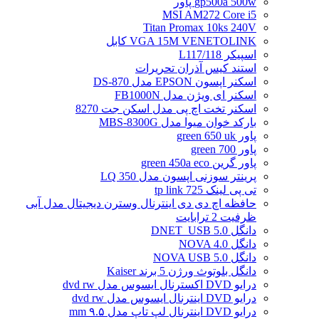
gp500a 500w پاور
MSI AM272 Core i5
Titan Promax 10ks 240V
VGA 15M VENETOLINK کابل
اسپیکر L117/118
استند کیس آذران تحریرات
اسکنر اپسون EPSON مدل DS-870
اسکنر ای ویژن مدل FB1000N
اسکنر تخت اچ پی مدل اسکن جت 8270
بارکد خوان میوا مدل MBS-8300G
پاور green 650 uk
پاور green 700
پاور گرین green 450a eco
پرینتر سوزنی اپسون مدل LQ 350
تی پی لینک tp link 725
حافظه اچ دی دی اینترنال وسترن دیجیتال مدل آبی
ظرفیت 2 ترابایت
دانگل DNET_USB 5.0
دانگل NOVA 4.0
دانگل NOVA USB 5.0
دانگل بلوتوث ورژن 5 برند Kaiser
درایو DVD اکسترنال ایسوس مدل dvd rw
درایو DVD اینترنال ایسوس مدل dvd rw
درایو DVD اینترنال لپ تاپ مدل ۹.۵ mm