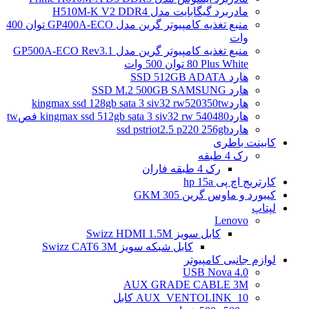
مادربرد گیگابایت مدل H510M-K V2 DDR4
منبع تغذیه کامپیوتر گرین مدل GP400A-ECO توان 400
وات
منبع تغذیه کامپیوتر گرین مدل GP500A-ECO Rev3.1
80 Plus White توان 500 وات
هارد SSD 512GB ADATA
هارد SSD M.2 500GB SAMSUNG
هاردkingmax ssd 128gb sata 3 siv32 rw520350tw
هاردkingmax ssd 512gb sata 3 siv32 rw 540480 فصtw
هاردssd pstriot2.5 p220 256gb
کابینت باطری
رک 4 طبقه
رک 4 طبقه فاران
کارتریج اچ پی hp 15a
کیبورد و ماوس گرین GKM 305
لپتاپ
Lenovo
کابل سویز Swizz HDMI 1.5M
کابل شبکه سویز Swizz CAT6 3M
لوازم جانبی کامپیوتر
4.0 USB Nova
AUX GRADE CABLE 3M
AUX_VENTOLINK_10 کابل