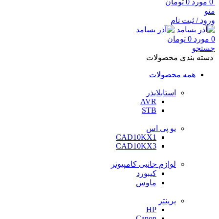
0
مورد
0
تومان
منو
ورود / ثبت نام
0
مورد
0
تومان
جستجو
دسته بندی محصولات
همه محصولات
استابلایذر
AVR
STB
یو پی اس
CAD10KX1
CAD10KX3
لوازم جانبی کامپیوتر
کیبورد
ماوس
پرینتر
HP
Canon