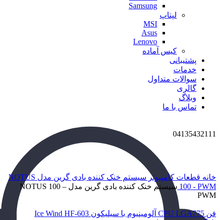
Samsung
لپتاپ
MSI
Asus
Lenovo
کیس آماده
پشتیبانی
خدمات
سوالات متداول
گالری
وبلاگ
تماس با ما
04135432111
برای بزرگنمایی کلیک کنید
خانه
قطعات کامپیوتر
سیستم خنک کننده بادی گرین مدل NOTUS
100 - PWM
سیستم خنک کننده بادی گرین مدل NOTUS 100 –
PWM
فن CPU LGA775 آلومینیوم با سیلیکون Ice Wind HF-603