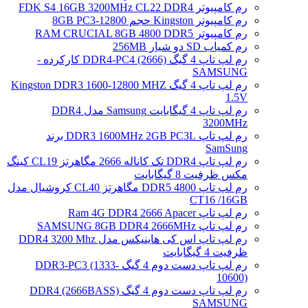
رم کامپیوتر FDK S4 16GB 3200MHz CL22 DDR4
رم کامپیوتر Kingston حجم 8GB PC3-12800
رم کامپیوتر RAM CRUCIAL 8GB 4800 DDR5
رم کمیاب SD دو شیار 256MB
رم لپ تاپ 4 گیگ DDR4-PC4 (2666) کارکرده -
SAMSUNG
رم لپ تاپ 4 گیگ Kingston DDR3 1600-12800 MHZ
1.5V
رم لپ تاپ 4 گیگابایت Samsung مدل DDR4
3200MHz
رم لپ تاپ DDR3 1600MHz 2GB PC3L برند
SamSung
رم لپ تاپ DDR4 تک کاناله 2666 مگاهرتز CL19 کینگ
مکس ظرفیت 8 گیگابایت
رم لپ تاپ DDR5 4800 مگاهرتز CL40 کروشیال مدل
CT16 /16GB
رم لپ تاپ Ram 4G DDR4 2666 Apacer
رم لپ تاپ SAMSUNG 8GB DDR4 2666MHz
رم لپ تاپ اس کی هاینیکس مدل DDR4 3200 Mhz
ظرفیت 4 گیگابایت
رم لپ تاپ دست دوم 4 گیگ DDR3-PC3 (1333-
10600)
رم لپ تاپ دست دوم 4 گیگ DDR4 (2666BASS)
SAMSUNG