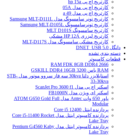
کارتریج اچ پی hp 15a
کارتریج اچ پی مدل 05A
کارتریج اچ پی مدل 49 a
کارتریج تونر سامسونگ مدل Samsung MLT-D111L
کارتریج تونرسامسونگ Samsung MLT-D105L
کارتریج سامسونگ MLT D101S
کارتریج لیزری HP 12A مشکی
کارتریج مشکی سامسونگ مدل MLT-D117S
دانگل DNET_USB 5.0
دسته بندی نشده
قطعات کامپیوتر
RAM FDK 8GB DDR4 2666
RAM باس 3200 GSKILL DDR4 16GB
استابلایزر دلتا 30kva سه فاز سروو موتور مدل STB-
33-30kva
اسکنر اچ پی مدل ScanJet Pro 3600 f1
اسکنر ای ویژن مدل FB1000N
پاور 650 وات Antec مدل ATOM G650 Gold Full
Modular
پردازنده اینتل Core i5 12400
پردازنده کامپیوتر اینتل مدل Core i5-11400 Rocket
Lake Tray
پردازنده کامپیوتر اینتل مدل Pentium G4560 Kaby
Lake Tray