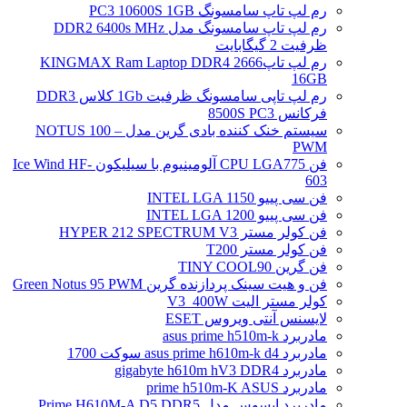
رم لپ تاپ سامسونگ PC3 10600S 1GB
رم لپ تاپ سامسونگ مدل DDR2 6400s MHz
ظرفیت 2 گیگابایت
رم لپ تاپ2666 KINGMAX Ram Laptop DDR4
16GB
رم لپ تاپی سامسونگ ظرفیت 1Gb کلاس DDR3
فرکانس 8500S PC3
سیستم خنک کننده بادی گرین مدل NOTUS 100 –
PWM
فن CPU LGA775 آلومینیوم با سیلیکون Ice Wind HF-
603
فن سی پییو INTEL LGA 1150
فن سی پییو INTEL LGA 1200
فن کولر مستر HYPER 212 SPECTRUM V3
فن کولر مستر T200
فن گرین TINY COOL90
فن و هیت سینک پردازنده گرین Green Notus 95 PWM
کولر مستر الیت V3_400W
لایسنس آنتی ویروس ESET
مادربرد asus prime h510m-k
مادربرد asus prime h610m-k d4 سوکت 1700
مادربرد gigabyte h610m hV3 DDR4
مادربرد prime h510m-K ASUS
مادربرد ایسوس مدل Prime H610M-A D5 DDR5