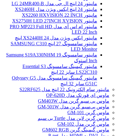
مانیتور 24 اینچ ال جی مدل LG 24MR400-B
مانیتور 24 اینچ ایکس ویژن مدل XS2460H
مانیتور XS2260 HXVISION 22 INCH
مانیتور XS2750H LED 27INCH XVISION
مانیتور ام اس آی مدل PRO MP223 Full HD
LED 22 Inch
مانیتور ایکس ویژن مدل XS2440H 24 اینچ
مانیتور سامسونگ 27 اینچ SAMSUNG C310
LED Monitor
مانیتور سامسونگ Samsung S19A330NHM 19
Inch استوک
مانیتور گیمینگ سامسونگ Essential S3
LS22C310 سایز 22 اینچ
مانیتور گیمینگ سامسونگ مدل Odyssey G5
G51C سایز 32 اینچ
مانیتور سام الکترونیک 22 اینچ مدل S22RF625
ماوس ای فورتک مدل OP-620D
ماوس بی سیم گرین مدل GM403W
ماوس بی‌سیم گرین مدل GM-501W
ماوس گرین GM-101
ماوس گرین لاین مدل Turtle بی سیم
ماوس گرین مدل GM-102
ماوس گیمینگ گرین GM602 RGB
مبدل DVI به HDMI مدل P-net