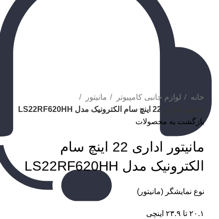
برای بزرگنمایی کلیک کنید
خانه
لوازم جانبی کامپیوتر
مانیتور
مانیتور اداری 22 اینچ سام الکترونیک مدل LS22RF620HH
بازگشت به محصولات
مانیتور اداری 22 اینچ سام
الکترونیک مدل LS22RF620HH
نوع نمایشگر (مانیتور)
۲۰.۱ تا ۲۳.۹ اینچی