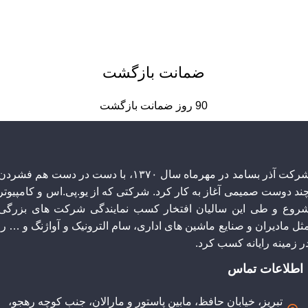
ضمانت بازگشت
90 روز ضمانت بازگشت
شرکت آذر بسامد در مهرماه سال ۱۳۷۰، با دست در دست هم فشردن
چند دوست صمیمی آغاز به کار کرد. شرکتی که از یو.پی.اس و کامپیوتر
روع و طی این سالیان افتخار کسب نمایندگی شرکت های بزرگی
ثل مادیران و صنایع ماشین های اداری، سام الترونیک و آواژنگ و … را
ر زمینه رایانه کسب کرد.
اطلاعات تماس
تبریز، خیابان حافظ، مابین پاستور و مارالان، جنب کوچه رهجو،