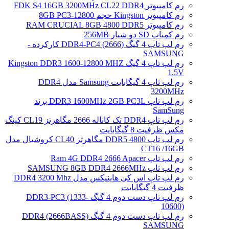
رم کامپیوتر FDK S4 16GB 3200MHz CL22 DDR4
رم کامپیوتر Kingston حجم 8GB PC3-12800
رم کامپیوتر RAM CRUCIAL 8GB 4800 DDR5
رم کمیاب SD دو شیار 256MB
رم لپ تاپ 4 گیگ DDR4-PC4 (2666) کارکرده -
SAMSUNG
رم لپ تاپ 4 گیگ Kingston DDR3 1600-12800 MHZ
1.5V
رم لپ تاپ 4 گیگابایت Samsung مدل DDR4
3200MHz
رم لپ تاپ DDR3 1600MHz 2GB PC3L برند
SamSung
رم لپ تاپ DDR4 تک کاناله 2666 مگاهرتز CL19 کینگ
مکس ظرفیت 8 گیگابایت
رم لپ تاپ DDR5 4800 مگاهرتز CL40 کروشیال مدل
CT16 /16GB
رم لپ تاپ Ram 4G DDR4 2666 Apacer
رم لپ تاپ SAMSUNG 8GB DDR4 2666MHz
رم لپ تاپ اس کی هاینیکس مدل DDR4 3200 Mhz
ظرفیت 4 گیگابایت
رم لپ تاپ دست دوم 4 گیگ DDR3-PC3 (1333-
10600)
رم لپ تاپ دست دوم 4 گیگ DDR4 (2666BASS)
SAMSUNG