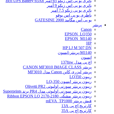
باتری یو پی اس زیکو 65 آمپر zico UPS Battery 65Ah
باتری یو پی اس زیکو 9 آمپر
باتری یو پی زیکو 7.5 آمپر
باطری یو پی اس یوفو
یو پی اس مگامد GATESINE 2000
پرینتر
Canon
EPSON_LQ350
EPSON_M1140
HP
HP LJ M 507 DN
M1140-پرینتر-اپسون
اپسون
اچ پی مدل 137fnw
پرینتر CANON MF3010 IMAGE CLASS
پرینتر لیزری کانن Canon مدل MF3010
ریبون LQ350
ریبون پرینتر اپسون LQ-350
ریبون پرینتر سوزنی اولیوتی Olivetti PR2
ریبون پرینتر سوزنی اولیوتی مدل PR4 برند Superprints
ریبون پرینتر مشکی Ribbon EPSON LQ 2170-2180
فیش پرینتر mEVA_TP1000
کارتریج اچ پی 13A
کارتریج اچ پی 35A