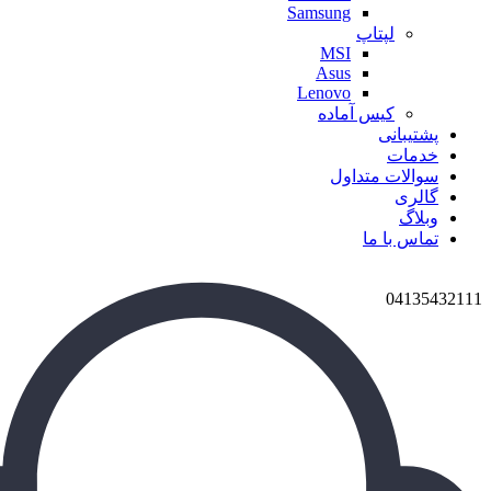
Samsung
لپتاپ
MSI
Asus
Lenovo
کیس آماده
پشتیبانی
خدمات
سوالات متداول
گالری
وبلاگ
تماس با ما
04135432111
برای بزرگنمایی کلیک کنید