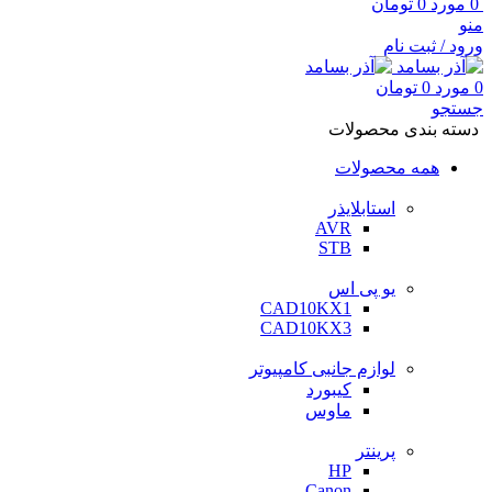
0
مورد
0
تومان
منو
ورود / ثبت نام
0
مورد
0
تومان
جستجو
دسته بندی محصولات
همه محصولات
استابلایذر
AVR
STB
یو پی اس
CAD10KX1
CAD10KX3
لوازم جانبی کامپیوتر
کیبورد
ماوس
پرینتر
HP
Canon