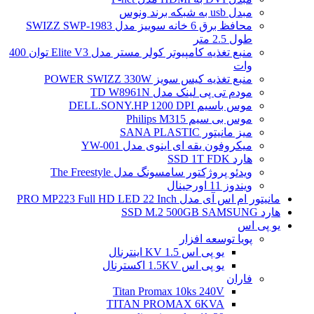
مبدل usb به شبکه برند ونوس
محافظ برق 6 خانه سوییز مدل SWIZZ SWP-1983
طول 2.5 متر
منبع تغذیه کامپیوتر کولر مستر مدل Elite V3 توان 400
وات
منبع تغذیه کیس سویز POWER SWIZZ 330W
مودم تی پی لینک مدل TD W8961N
موس باسیم DELL.SONY.HP 1200 DPI
موس بی سیم Philips M315
میز مانیتور SANA PLASTIC
میکروفون یقه ای اینوی مدل YW-001
هارد SSD 1T FDK
ویدئو پروژکتور سامسونگ مدل The Freestyle
ویندوز 11 اورجینال
مانیتور ام اس آی مدل PRO MP223 Full HD LED 22 Inch
هارد SSD M.2 500GB SAMSUNG
یو پی اس
پویا توسعه افزار
یو پی اس 1.5 KV اینترنال
یو پی اس 1.5KV اکسترنال
فاران
Titan Promax 10ks 240V
TITAN PROMAX 6KVA