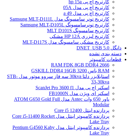
کارتریج اچ پی hp 15a
کارتریج اچ پی مدل 05A
کارتریج اچ پی مدل 49 a
کارتریج تونر سامسونگ مدل Samsung MLT-D111L
کارتریج تونرسامسونگ Samsung MLT-D105L
کارتریج سامسونگ MLT D101S
کارتریج لیزری HP 12A مشکی
کارتریج مشکی سامسونگ مدل MLT-D117S
دانگل DNET_USB 5.0
دسته بندی نشده
قطعات کامپیوتر
RAM FDK 8GB DDR4 2666
RAM باس 3200 GSKILL DDR4 16GB
استابلایزر دلتا 30kva سه فاز سروو موتور مدل STB-
33-30kva
اسکنر اچ پی مدل ScanJet Pro 3600 f1
اسکنر ای ویژن مدل FB1000N
پاور 650 وات Antec مدل ATOM G650 Gold Full
Modular
پردازنده اینتل Core i5 12400
پردازنده کامپیوتر اینتل مدل Core i5-11400 Rocket
Lake Tray
پردازنده کامپیوتر اینتل مدل Pentium G4560 Kaby
Lake Tray