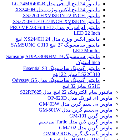
مانیتور 24 اینچ ال جی مدل LG 24MR400-B
مانیتور 24 اینچ ایکس ویژن مدل XS2460H
مانیتور XS2260 HXVISION 22 INCH
مانیتور XS2750H LED 27INCH XVISION
مانیتور ام اس آی مدل PRO MP223 Full HD
LED 22 Inch
مانیتور ایکس ویژن مدل XS2440H 24 اینچ
مانیتور سامسونگ 27 اینچ SAMSUNG C310
LED Monitor
مانیتور سامسونگ Samsung S19A330NHM 19
Inch استوک
مانیتور گیمینگ سامسونگ Essential S3
LS22C310 سایز 22 اینچ
مانیتور گیمینگ سامسونگ مدل Odyssey G5
G51C سایز 32 اینچ
مانیتور سام الکترونیک 22 اینچ مدل S22RF625
ماوس ای فورتک مدل OP-620D
ماوس بی سیم گرین مدل GM403W
ماوس بی‌سیم گرین مدل GM-501W
ماوس گرین GM-101
ماوس گرین لاین مدل Turtle بی سیم
ماوس گرین مدل GM-102
ماوس گیمینگ گرین GM602 RGB
مبدل DVI به HDMI مدل P-net