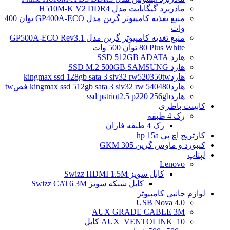
مادربرد گیگابایت مدل H510M-K V2 DDR4
منبع تغذیه کامپیوتر گرین مدل GP400A-ECO توان 400
وات
منبع تغذیه کامپیوتر گرین مدل GP500A-ECO Rev3.1
80 Plus White توان 500 وات
هارد SSD 512GB ADATA
هارد SSD M.2 500GB SAMSUNG
هاردkingmax ssd 128gb sata 3 siv32 rw520350tw
هاردkingmax ssd 512gb sata 3 siv32 rw 540480 فصtw
هاردssd pstriot2.5 p220 256gb
کابینت باطری
رک 4 طبقه
رک 4 طبقه فاران
کارتریج اچ پی hp 15a
کیبورد و ماوس گرین GKM 305
لپتاپ
Lenovo
کابل سویز Swizz HDMI 1.5M
کابل شبکه سویز Swizz CAT6 3M
لوازم جانبی کامپیوتر
4.0 USB Nova
AUX GRADE CABLE 3M
AUX_VENTOLINK_10 کابل