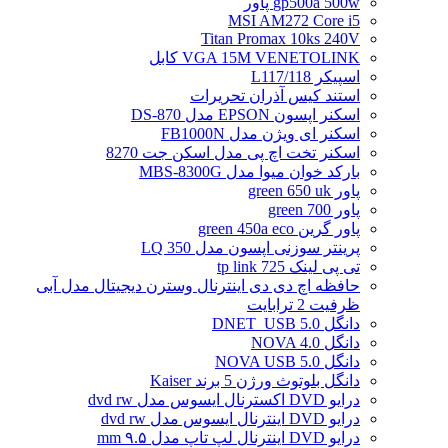
gp500a 500w پاور
MSI AM272 Core i5
Titan Promax 10ks 240V
VGA 15M VENETOLINK کابل
اسپیکر L117/118
استند کیس آذران تحریرات
اسکنر اپسون EPSON مدل DS-870
اسکنر ای ویژن مدل FB1000N
اسکنر تخت اچ پی مدل اسکن جت 8270
بارکد خوان میوا مدل MBS-8300G
پاور green 650 uk
پاور green 700
پاور گرین green 450a eco
پرینتر سوزنی اپسون مدل LQ 350
تی پی لینک tp link 725
حافظه اچ دی دی اینترنال وسترن دیجیتال مدل آبی
ظرفیت 2 ترابایت
دانگل DNET_USB 5.0
دانگل NOVA 4.0
دانگل NOVA USB 5.0
دانگل بلوتوث ورژن 5 برند Kaiser
درایو DVD اکسترنال ایسوس مدل dvd rw
درایو DVD اینترنال ایسوس مدل dvd rw
درایو DVD اینترنال لپ تاپ مدل ۹.۵ mm