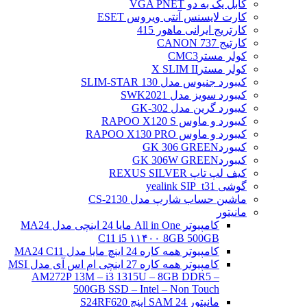
کابل یک به دو VGA PNET
کارت لایسنس آنتی ویروس ESET
کارتریج ایرانی ماهور 415
کارتیج 737 CANON
کولر مسترCMC3
کولر مسترX SLIM II
کیبورد جنیوس مدل SLIM-STAR 130
کیبورد سویز مدل SWK2021
کیبورد گرین مدل GK-302
کیبورد و ماوس RAPOO X120 S
کیبورد و ماوس RAPOO X130 PRO
کیبوردGK 306 GREEN
کیبوردGK 306W GREEN
کیف لپ تاپ REXUS SILVER
گوشی yealink SIP_t31
ماشین حساب شارپ مدل CS-2130
مانیتور
کامپیوتر All in One مایا 24 اینچی مدل MA24
C11 i5 ۱۱۴۰۰ 8GB 500GB
کامپیوتر همه کاره 24 اینچ مایا مدل MA24 C11
کامپیوتر همه کاره 27 اینچی ام اس آی مدل MSI
AM272P 13M – i3 1315U – 8GB DDR5 –
500GB SSD – Intel – Non Touch
مانیتور 24 SAM اینچ S24RF620