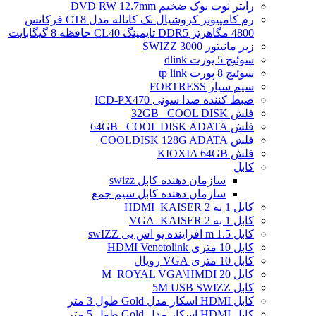
رایتر نوت بوک ضخیم DVD RW 12.7mm
رم کامپیوتر کروشیال تک کاناله مدل CT8 فرکانس
4800 مگاهرتز DDR5 تایمینگ CL40 حافظه 8 گیگابایت
زیر مانیتور SWIZZ 3000
سوئیچ 5 پورت dlink
سوئیچ 8 پورت tp link
سیم سیار FORTRESS
ضبط کننده صدا سونی ICD-PX470
فلش 32GB _COOL DISK
فلش 64GB _COOL DISK ADATA
فلش COOLDISK 128G ADATA
فلش KIOXIA 64GB
کابل
سازمان دهنده کابل swizz
سازمان دهنده کابل سیم جمع
کابل 1 به 2 HDMI_KAISER
کابل 1 به 2 VGA_KAISER
کابل 1.5 m افزاینده یو اس بی swIZZ
کابل 10 متری HDMI Venetolink
کابل 10 متری VGA رویال
کابل 20 M_ROYAL VGA\HMDI
کابل 5M USB SWIZZ
کابل HDMI اسکار مدل Gold طول 3 متر
کابل HDMI اسکار مدل Gold طول 5 متر