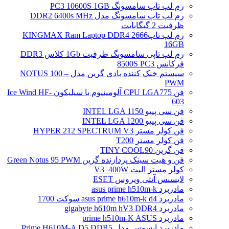
رم لپ تاپ سامسونگ PC3 10600S 1GB
رم لپ تاپ سامسونگ مدل DDR2 6400s MHz
ظرفیت 2 گیگابایت
رم لپ تاپ2666 KINGMAX Ram Laptop DDR4
16GB
رم لپ تاپی سامسونگ ظرفیت 1Gb کلاس DDR3
فرکانس 8500S PC3
سیستم خنک کننده بادی گرین مدل NOTUS 100 –
PWM
فن CPU LGA775 آلومینیوم با سیلیکون Ice Wind HF-
603
فن سی پییو INTEL LGA 1150
فن سی پییو INTEL LGA 1200
فن کولر مستر HYPER 212 SPECTRUM V3
فن کولر مستر T200
فن گرین TINY COOL90
فن و هیت سینک پردازنده گرین Green Notus 95 PWM
کولر مستر الیت V3_400W
لایسنس آنتی ویروس ESET
مادربرد asus prime h510m-k
مادربرد asus prime h610m-k d4 سوکت 1700
مادربرد gigabyte h610m hV3 DDR4
مادربرد prime h510m-K ASUS
مادربرد ایسوس مدل Prime H610M-A D5 DDR5