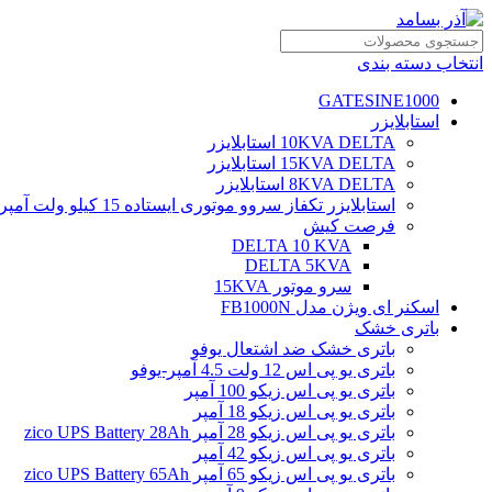
انتخاب دسته بندی
GATESINE1000
استابلایزر
10KVA DELTA استابلایزر
15KVA DELTA استابلایزر
8KVA DELTA استابلایزر
استابلایزر تکفاز سروو موتوری ایستاده 15 کیلو ولت آمپر
فرصت کیش
DELTA 10 KVA
DELTA 5KVA
سرو موتور 15KVA
اسکنر ای ویژن مدل FB1000N
باتری خشک
باتری خشک ضد اشتعال یوفو
باتری یو پی اس 12 ولت 4.5 آمپر-یوفو
باتری یو پی اس زیکو 100 آمپر
باتری یو پی اس زیکو 18 آمپر
باتری یو پی اس زیکو 28 آمپر zico UPS Battery 28Ah
باتری یو پی اس زیکو 42 آمپر
باتری یو پی اس زیکو 65 آمپر zico UPS Battery 65Ah