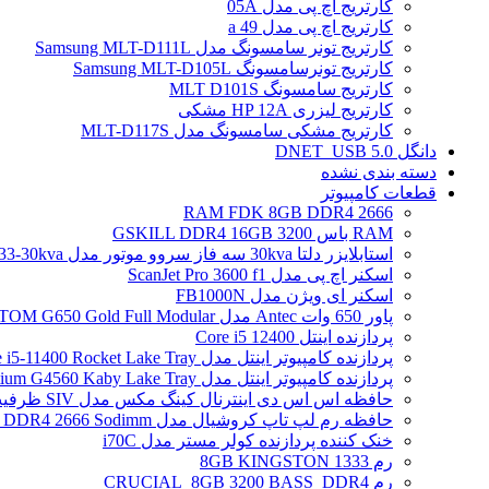
کارتریج اچ پی مدل 05A
کارتریج اچ پی مدل 49 a
کارتریج تونر سامسونگ مدل Samsung MLT-D111L
کارتریج تونرسامسونگ Samsung MLT-D105L
کارتریج سامسونگ MLT D101S
کارتریج لیزری HP 12A مشکی
کارتریج مشکی سامسونگ مدل MLT-D117S
دانگل DNET_USB 5.0
دسته بندی نشده
قطعات کامپیوتر
RAM FDK 8GB DDR4 2666
RAM باس 3200 GSKILL DDR4 16GB
استابلایزر دلتا 30kva سه فاز سروو موتور مدل STB-33-30kva
اسکنر اچ پی مدل ScanJet Pro 3600 f1
اسکنر ای ویژن مدل FB1000N
پاور 650 وات Antec مدل ATOM G650 Gold Full Modular
پردازنده اینتل Core i5 12400
پردازنده کامپیوتر اینتل مدل Core i5-11400 Rocket Lake Tray
پردازنده کامپیوتر اینتل مدل Pentium G4560 Kaby Lake Tray
حافظه اس اس دی اینترنال کینگ مکس مدل SIV ظرفیت 256 گیگابایت
حافظه رم لپ تاپ کروشیال مدل Crucial 4GB DDR4 2666 Sodimm
خنک کننده پردازنده کولر مستر مدل i70C
رم 1333 8GB KINGSTON
رم CRUCIAL_8GB 3200 BASS_DDR4