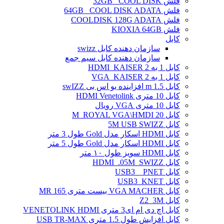
فلش 32GB _COOL DISK
فلش 64GB _COOL DISK ADATA
فلش COOLDISK 128G ADATA
فلش KIOXIA 64GB
کابل
سازمان دهنده کابل swizz
سازمان دهنده کابل سیم جمع
کابل 1 به 2 HDMI_KAISER
کابل 1 به 2 VGA_KAISER
کابل 1.5 m افزاینده یو اس بی swIZZ
کابل 10 متری HDMI Venetolink
کابل 10 متری VGA رویال
کابل 20 M_ROYAL VGA\HMDI
کابل 5M USB SWIZZ
کابل HDMI اسکار مدل Gold طول 3 متر
کابل HDMI اسکار مدل Gold طول 5 متر
کابل HDMI سویز طول ۱۰ متر
کابل HDMI_.05M_SWIZZ
کابل USB3 _ PNET
کابل USB3_KNET
کابل VGA MACHER بیست متری MR 165
کابل Z2_3M
کابل اچ دی ام ای3 متری VENETOLINK HDMI
کابل افزایش طول 1.5 متری USB TR-MAX