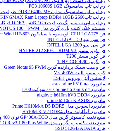
رم لپ تاپ دست دوم 4 گیگ DDR4 (2666BASS) SAMSUNG
رم لپ تاپ سامسونگ PC3 10600S 1GB
رم لپ تاپ سامسونگ مدل DDR2 6400s MHz ظرفیت 2 گیگابایت
رم لپ تاپ2666 KINGMAX Ram Laptop DDR4 16GB
رم لپ تاپی سامسونگ ظرفیت 1Gb کلاس DDR3 فرکانس 8500S PC3
سیستم خنک کننده بادی گرین مدل NOTUS 100 – PWM
فن CPU LGA775 آلومینیوم با سیلیکون Ice Wind HF-603
فن سی پییو INTEL LGA 1150
فن سی پییو INTEL LGA 1200
فن کولر مستر HYPER 212 SPECTRUM V3
فن کولر مستر T200
فن گرین TINY COOL90
فن و هیت سینک پردازنده گرین Green Notus 95 PWM
کولر مستر الیت V3_400W
لایسنس آنتی ویروس ESET
مادربرد asus prime h510m-k
مادربرد asus prime h610m-k d4 سوکت 1700
مادربرد gigabyte h610m hV3 DDR4
مادربرد prime h510m-K ASUS
مادربرد ایسوس مدل Prime H610M-A D5 DDR5
مادربرد گیگابایت مدل H510M-K V2 DDR4
منبع تغذیه کامپیوتر گرین مدل GP400A-ECO توان 400 وات
منبع تغذیه کامپیوتر گرین مدل GP500A-ECO Rev3.1 80 Plus White توان 500 وات
هارد SSD 512GB ADATA