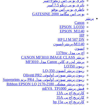
باتری یو پی اس زیکو 9 آمپر
باتری یو پی زیکو 7.5 آمپر
باطری یو پی اس یوفو
یو پی اس مگامد GATESINE 2000
پرینتر
Canon
EPSON_LQ350
EPSON_M1140
HP
HP LJ M 507 DN
M1140-پرینتر-اپسون
اپسون
اچ پی مدل 137fnw
پرینتر CANON MF3010 IMAGE CLASS
پرینتر لیزری کانن Canon مدل MF3010
ریبون LQ350
ریبون پرینتر اپسون LQ-350
ریبون پرینتر سوزنی اولیوتی Olivetti PR2
ریبون پرینتر سوزنی اولیوتی مدل PR4 برند Superprints
ریبون پرینتر مشکی Ribbon EPSON LQ 2170-2180
فیش پرینتر mEVA_TP1000
کارتریج اچ پی 13A
کارتریج اچ پی 35A
کارتریج اچ پی hp 15a