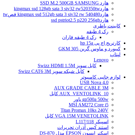
هارد SSD M.2 500GB SAMSUNG
هاردkingmax ssd 128gb sata 3 siv32 rw520350tw
هاردkingmax ssd 512gb sata 3 siv32 rw 540480 فصtw
هاردssd pstriot2.5 p220 256gb
کابینت باطری
رک 4 طبقه
رک 4 طبقه فاران
کارتریج اچ پی hp 15a
کیبورد و ماوس گرین GKM 305
لپتاپ
Lenovo
کابل سویز Swizz HDMI 1.5M
کابل شبکه سویز Swizz CAT6 3M
لوازم جانبی کامپیوتر
4.0 USB Nova
AUX GRADE CABLE 3M
AUX_VENTOLINK_10 کابل
gp500a 500w پاور
MSI AM272 Core i5
Titan Promax 10ks 240V
VGA 15M VENETOLINK کابل
اسپیکر L117/118
استند کیس آذران تحریرات
اسکنر اپسون EPSON مدل DS-870