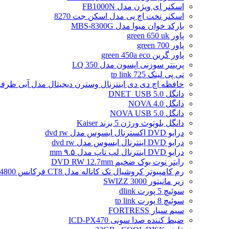
اسکنر ای ویژن مدل FB1000N
اسکنر تخت اچ پی مدل اسکن جت 8270
بارکد خوان میوا مدل MBS-8300G
پاور green 650 uk
پاور green 700
پاور گرین green 450a eco
پرینتر سوزنی اپسون مدل LQ 350
تی پی لینک tp link 725
حافظه اچ دی دی اینترنال وسترن دیجیتال مدل آبی ظرفیت 2 تراب
دانگل DNET_USB 5.0
دانگل NOVA 4.0
دانگل NOVA USB 5.0
دانگل بلوتوث ورژن 5 برند Kaiser
درایو DVD اکسترنال ایسوس مدل dvd rw
درایو DVD اینترنال ایسوس مدل dvd rw
درایو DVD اینترنال لپ تاپ مدل ۹.۵ mm
رایتر نوت بوک ضخیم DVD RW 12.7mm
رم کامپیوتر کروشیال تک کاناله مدل CT8 فرکانس 4800 مگاهرتز DDR5 تایمینگ CL40 حافظه 8 گیگابایت
زیر مانیتور SWIZZ 3000
سوئیچ 5 پورت dlink
سوئیچ 8 پورت tp link
سیم سیار FORTRESS
ضبط کننده صدا سونی ICD-PX470