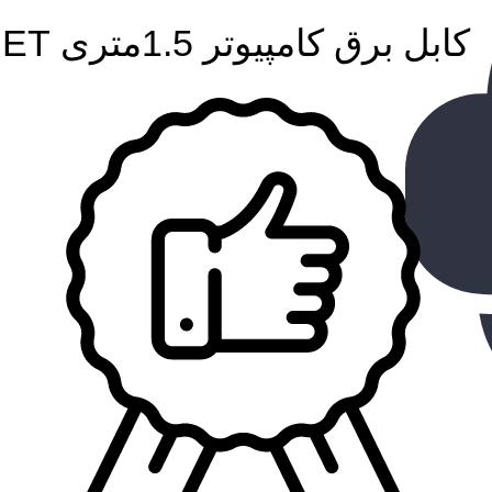
کابل برق کامپیوتر 1.5ﻣﺘﺮی P-NET