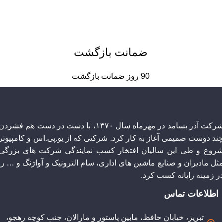
ضمانت بازگشت
90 روز ضمانت بازگشت
شرکت آذر بسامد در مهرماه سال ۱۳۷۰، با دست در دست هم فشردن
چند دوست صمیمی آغاز به کار کرد. شرکتی که از یو.پی.اس و کامپیوتر
روع و طی این سالیان افتخار کسب نمایندگی شرکت های بزرگی
ثل مادیران و صنایع ماشین های اداری، سام الترونیک و آواژنگ و … را
ر زمینه رایانه کسب کرد.
اطلاعات تماس
تبریز، خیابان حافظ، مابین پاستور و مارالان، جنب کوچه رهجو،