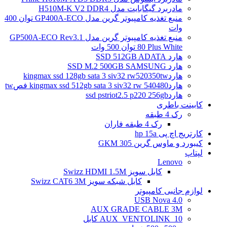
مادربرد گیگابایت مدل H510M-K V2 DDR4
منبع تغذیه کامپیوتر گرین مدل GP400A-ECO توان 400
وات
منبع تغذیه کامپیوتر گرین مدل GP500A-ECO Rev3.1
80 Plus White توان 500 وات
هارد SSD 512GB ADATA
هارد SSD M.2 500GB SAMSUNG
هاردkingmax ssd 128gb sata 3 siv32 rw520350tw
هاردkingmax ssd 512gb sata 3 siv32 rw 540480 فصtw
هاردssd pstriot2.5 p220 256gb
کابینت باطری
رک 4 طبقه
رک 4 طبقه فاران
کارتریج اچ پی hp 15a
کیبورد و ماوس گرین GKM 305
لپتاپ
Lenovo
کابل سویز Swizz HDMI 1.5M
کابل شبکه سویز Swizz CAT6 3M
لوازم جانبی کامپیوتر
4.0 USB Nova
AUX GRADE CABLE 3M
AUX_VENTOLINK_10 کابل