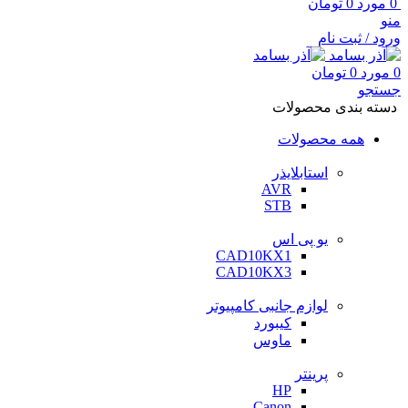
0
مورد
0
تومان
منو
ورود / ثبت نام
0
مورد
0
تومان
جستجو
دسته بندی محصولات
همه محصولات
استابلایذر
AVR
STB
یو پی اس
CAD10KX1
CAD10KX3
لوازم جانبی کامپیوتر
کیبورد
ماوس
پرینتر
HP
Canon