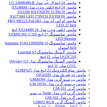
مانیتور 24 اینچ ال جی مدل LG 24MR400-B
مانیتور 24 اینچ ایکس ویژن مدل XS2460H
مانیتور XS2260 HXVISION 22 INCH
مانیتور XS2750H LED 27INCH XVISION
مانیتور ام اس آی مدل PRO MP223 Full HD
LED 22 Inch
مانیتور ایکس ویژن مدل XS2440H 24 اینچ
مانیتور سامسونگ 27 اینچ SAMSUNG C310
LED Monitor
مانیتور سامسونگ Samsung S19A330NHM 19
Inch استوک
مانیتور گیمینگ سامسونگ Essential S3
LS22C310 سایز 22 اینچ
مانیتور گیمینگ سامسونگ مدل Odyssey G5
G51C سایز 32 اینچ
مانیتور سام الکترونیک 22 اینچ مدل S22RF625
ماوس ای فورتک مدل OP-620D
ماوس بی سیم گرین مدل GM403W
ماوس بی‌سیم گرین مدل GM-501W
ماوس گرین GM-101
ماوس گرین لاین مدل Turtle بی سیم
ماوس گرین مدل GM-102
ماوس گیمینگ گرین GM602 RGB
مبدل DVI به HDMI مدل P-net