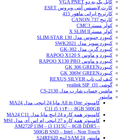
کابل یک به دو VGA PNET
کارت لایسنس آنتی ویروس ESET
کارتریج ایرانی ماهور 415
کارتیج 737 CANON
کولر مسترCMC3
کولر مسترX SLIM II
کیبورد جنیوس مدل SLIM-STAR 130
کیبورد سویز مدل SWK2021
کیبورد گرین مدل GK-302
کیبورد و ماوس RAPOO X120 S
کیبورد و ماوس RAPOO X130 PRO
کیبوردGK 306 GREEN
کیبوردGK 306W GREEN
کیف لپ تاپ REXUS SILVER
گوشی yealink SIP_t31
ماشین حساب شارپ مدل CS-2130
مانیتور
کامپیوتر All in One مایا 24 اینچی مدل MA24
C11 i5 ۱۱۴۰۰ 8GB 500GB
کامپیوتر همه کاره 24 اینچ مایا مدل MA24 C11
کامپیوتر همه کاره 27 اینچی ام اس آی مدل MSI
AM272P 13M – i3 1315U – 8GB DDR5 –
500GB SSD – Intel – Non Touch
مانیتور 24 SAM اینچ S24RF620