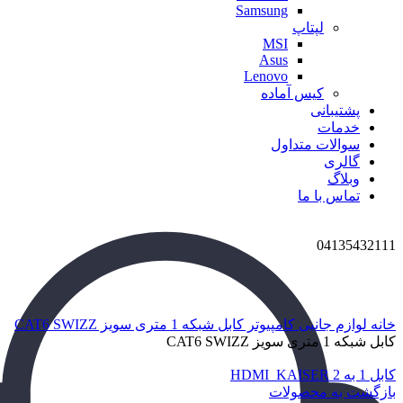
Samsung
لپتاپ
MSI
Asus
Lenovo
کیس آماده
پشتیبانی
خدمات
سوالات متداول
گالری
وبلاگ
تماس با ما
04135432111
برای بزرگنمایی کلیک کنید
خانه
لوازم جانبی کامپیوتر
کابل شبکه 1 متری سویز CAT6 SWIZZ
کابل شبکه 1 متری سویز CAT6 SWIZZ
کابل 1 به 2 HDMI_KAISER
بازگشت به محصولات