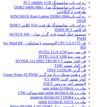
رم لپ تاپ سامسونگ PC3 10600S 1GB
رم لپ تاپ سامسونگ مدل DDR2 6400s MHz
ظرفیت 2 گیگابایت
رم لپ تاپ2666 KINGMAX Ram Laptop DDR4
16GB
رم لپ تاپی سامسونگ ظرفیت 1Gb کلاس DDR3
فرکانس 8500S PC3
سیستم خنک کننده بادی گرین مدل NOTUS 100 –
PWM
فن CPU LGA775 آلومینیوم با سیلیکون Ice Wind HF-
603
فن سی پییو INTEL LGA 1150
فن سی پییو INTEL LGA 1200
فن کولر مستر HYPER 212 SPECTRUM V3
فن کولر مستر T200
فن گرین TINY COOL90
فن و هیت سینک پردازنده گرین Green Notus 95 PWM
کولر مستر الیت V3_400W
لایسنس آنتی ویروس ESET
مادربرد asus prime h510m-k
مادربرد asus prime h610m-k d4 سوکت 1700
مادربرد gigabyte h610m hV3 DDR4
مادربرد prime h510m-K ASUS
مادربرد ایسوس مدل Prime H610M-A D5 DDR5