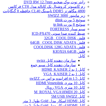
رایتر نوت بوک ضخیم DVD RW 12.7mm
رم کامپیوتر کروشیال تک کاناله مدل CT8 فرکانس
4800 مگاهرتز DDR5 تایمینگ CL40 حافظه 8 گیگابایت
زیر مانیتور SWIZZ 3000
سوئیچ 5 پورت dlink
سوئیچ 8 پورت tp link
سیم سیار FORTRESS
ضبط کننده صدا سونی ICD-PX470
فلش 32GB _COOL DISK
فلش 64GB _COOL DISK ADATA
فلش COOLDISK 128G ADATA
فلش KIOXIA 64GB
کابل
سازمان دهنده کابل swizz
سازمان دهنده کابل سیم جمع
کابل 1 به 2 HDMI_KAISER
کابل 1 به 2 VGA_KAISER
کابل 1.5 m افزاینده یو اس بی swIZZ
کابل 10 متری HDMI Venetolink
کابل 10 متری VGA رویال
کابل 20 M_ROYAL VGA\HMDI
کابل 5M USB SWIZZ
کابل HDMI اسکار مدل Gold طول 3 متر
کابل HDMI اسکار مدل Gold طول 5 متر