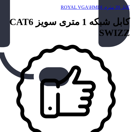
کابل 20 متری ROYAL VGA\HMDI
کابل شبکه 1 متری سویز CAT6
SWIZZ