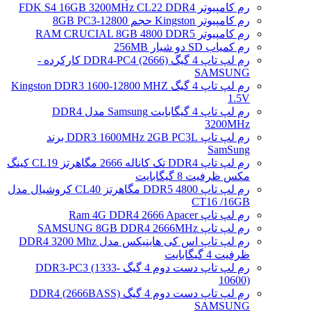
رم کامپیوتر FDK S4 16GB 3200MHz CL22 DDR4
رم کامپیوتر Kingston حجم 8GB PC3-12800
رم کامپیوتر RAM CRUCIAL 8GB 4800 DDR5
رم کمیاب SD دو شیار 256MB
رم لپ تاپ 4 گیگ DDR4-PC4 (2666) کارکرده -
SAMSUNG
رم لپ تاپ 4 گیگ Kingston DDR3 1600-12800 MHZ
1.5V
رم لپ تاپ 4 گیگابایت Samsung مدل DDR4
3200MHz
رم لپ تاپ DDR3 1600MHz 2GB PC3L برند
SamSung
رم لپ تاپ DDR4 تک کاناله 2666 مگاهرتز CL19 کینگ
مکس ظرفیت 8 گیگابایت
رم لپ تاپ DDR5 4800 مگاهرتز CL40 کروشیال مدل
CT16 /16GB
رم لپ تاپ Ram 4G DDR4 2666 Apacer
رم لپ تاپ SAMSUNG 8GB DDR4 2666MHz
رم لپ تاپ اس کی هاینیکس مدل DDR4 3200 Mhz
ظرفیت 4 گیگابایت
رم لپ تاپ دست دوم 4 گیگ DDR3-PC3 (1333-
10600)
رم لپ تاپ دست دوم 4 گیگ DDR4 (2666BASS)
SAMSUNG