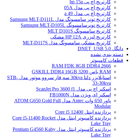
کارتریج اچ پی hp 15a
کارتریج اچ پی مدل 05A
کارتریج اچ پی مدل 49 a
کارتریج تونر سامسونگ مدل Samsung MLT-D111L
کارتریج تونرسامسونگ Samsung MLT-D105L
کارتریج سامسونگ MLT D101S
کارتریج لیزری HP 12A مشکی
کارتریج مشکی سامسونگ مدل MLT-D117S
دانگل DNET_USB 5.0
دسته بندی نشده
قطعات کامپیوتر
RAM FDK 8GB DDR4 2666
RAM باس 3200 GSKILL DDR4 16GB
استابلایزر دلتا 30kva سه فاز سروو موتور مدل STB-
33-30kva
اسکنر اچ پی مدل ScanJet Pro 3600 f1
اسکنر ای ویژن مدل FB1000N
پاور 650 وات Antec مدل ATOM G650 Gold Full
Modular
پردازنده اینتل Core i5 12400
پردازنده کامپیوتر اینتل مدل Core i5-11400 Rocket
Lake Tray
پردازنده کامپیوتر اینتل مدل Pentium G4560 Kaby
Lake Tray