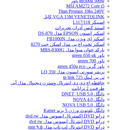
gp500a 500w پاور
MSI AM272 Core i5
Titan Promax 10ks 240V
VGA 15M VENETOLINK کابل
اسپیکر L117/118
استند کیس آذران تحریرات
اسکنر اپسون EPSON مدل DS-870
اسکنر ای ویژن مدل FB1000N
اسکنر تخت اچ پی مدل اسکن جت 8270
بارکد خوان میوا مدل MBS-8300G
پاور green 650 uk
پاور green 700
پاور گرین green 450a eco
پرینتر سوزنی اپسون مدل LQ 350
تی پی لینک tp link 725
حافظه اچ دی دی اینترنال وسترن دیجیتال مدل آبی
ظرفیت 2 ترابایت
دانگل DNET_USB 5.0
دانگل NOVA 4.0
دانگل NOVA USB 5.0
دانگل بلوتوث ورژن 5 برند Kaiser
درایو DVD اکسترنال ایسوس مدل dvd rw
درایو DVD اینترنال ایسوس مدل dvd rw
درایو DVD اینترنال لپ تاپ مدل ۹.۵ mm