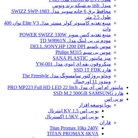
مبدل usb به شبکه برند ونوس
محافظ برق 6 خانه سوییز مدل SWIZZ SWP-1983
طول 2.5 متر
منبع تغذیه کامپیوتر کولر مستر مدل Elite V3 توان 400
وات
منبع تغذیه کیس سویز POWER SWIZZ 330W
مودم تی پی لینک مدل TD W8961N
موس باسیم DELL.SONY.HP 1200 DPI
موس بی سیم Philips M315
میز مانیتور SANA PLASTIC
میکروفون یقه ای اینوی مدل YW-001
هارد SSD 1T FDK
ویدئو پروژکتور سامسونگ مدل The Freestyle
ویندوز 11 اورجینال
مانیتور ام اس آی مدل PRO MP223 Full HD LED 22 Inch
هارد SSD M.2 500GB SAMSUNG
یو پی اس
پویا توسعه افزار
یو پی اس 1.5 KV اینترنال
یو پی اس 1.5KV اکسترنال
فاران
Titan Promax 10ks 240V
TITAN PROMAX 6KVA