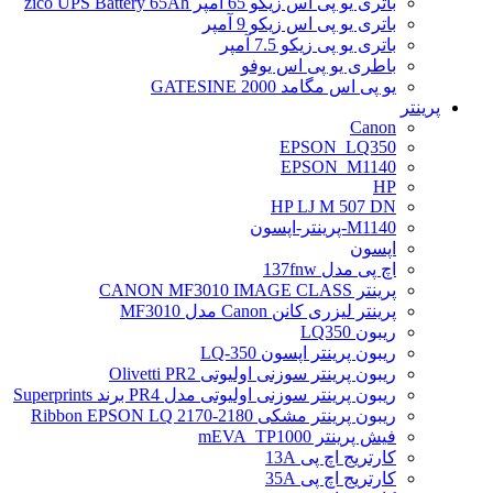
باتری یو پی اس زیکو 65 آمپر zico UPS Battery 65Ah
باتری یو پی اس زیکو 9 آمپر
باتری یو پی زیکو 7.5 آمپر
باطری یو پی اس یوفو
یو پی اس مگامد GATESINE 2000
پرینتر
Canon
EPSON_LQ350
EPSON_M1140
HP
HP LJ M 507 DN
M1140-پرینتر-اپسون
اپسون
اچ پی مدل 137fnw
پرینتر CANON MF3010 IMAGE CLASS
پرینتر لیزری کانن Canon مدل MF3010
ریبون LQ350
ریبون پرینتر اپسون LQ-350
ریبون پرینتر سوزنی اولیوتی Olivetti PR2
ریبون پرینتر سوزنی اولیوتی مدل PR4 برند Superprints
ریبون پرینتر مشکی Ribbon EPSON LQ 2170-2180
فیش پرینتر mEVA_TP1000
کارتریج اچ پی 13A
کارتریج اچ پی 35A