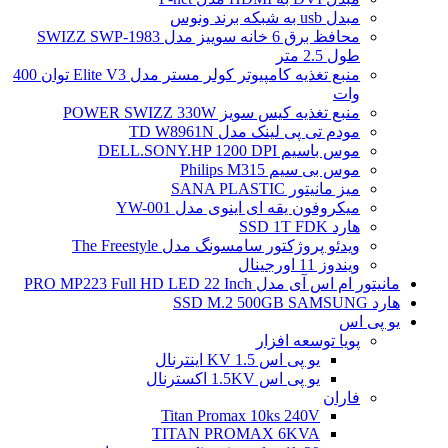
مبدل usb به شبکه برند ونوس
محافظ برق 6 خانه سوییز مدل SWIZZ SWP-1983
طول 2.5 متر
منبع تغذیه کامپیوتر کولر مستر مدل Elite V3 توان 400
وات
منبع تغذیه کیس سویز POWER SWIZZ 330W
مودم تی پی لینک مدل TD W8961N
موس باسیم DELL.SONY.HP 1200 DPI
موس بی سیم Philips M315
میز مانیتور SANA PLASTIC
میکروفون یقه ای اینوی مدل YW-001
هارد SSD 1T FDK
ویدئو پروژکتور سامسونگ مدل The Freestyle
ویندوز 11 اورجینال
مانیتور ام اس آی مدل PRO MP223 Full HD LED 22 Inch
هارد SSD M.2 500GB SAMSUNG
یو پی اس
پویا توسعه افزار
یو پی اس 1.5 KV اینترنال
یو پی اس 1.5KV اکسترنال
فاران
Titan Promax 10ks 240V
TITAN PROMAX 6KVA