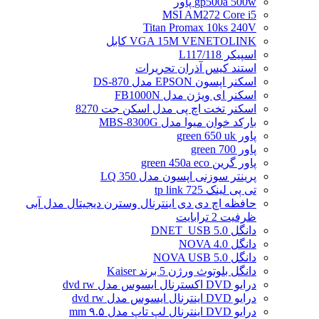
gp500a 500w پاور
MSI AM272 Core i5
Titan Promax 10ks 240V
VGA 15M VENETOLINK کابل
اسپیکر L117/118
استند کیس آذران تحریرات
اسکنر اپسون EPSON مدل DS-870
اسکنر ای ویژن مدل FB1000N
اسکنر تخت اچ پی مدل اسکن جت 8270
بارکد خوان میوا مدل MBS-8300G
پاور green 650 uk
پاور green 700
پاور گرین green 450a eco
پرینتر سوزنی اپسون مدل LQ 350
تی پی لینک tp link 725
حافظه اچ دی دی اینترنال وسترن دیجیتال مدل آبی
ظرفیت 2 ترابایت
دانگل DNET_USB 5.0
دانگل NOVA 4.0
دانگل NOVA USB 5.0
دانگل بلوتوث ورژن 5 برند Kaiser
درایو DVD اکسترنال ایسوس مدل dvd rw
درایو DVD اینترنال ایسوس مدل dvd rw
درایو DVD اینترنال لپ تاپ مدل ۹.۵ mm