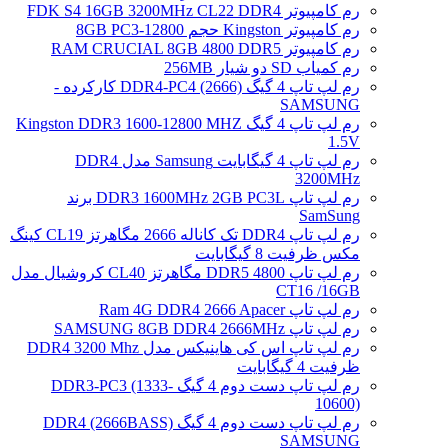
رم کامپیوتر FDK S4 16GB 3200MHz CL22 DDR4
رم کامپیوتر Kingston حجم 8GB PC3-12800
رم کامپیوتر RAM CRUCIAL 8GB 4800 DDR5
رم کمیاب SD دو شیار 256MB
رم لپ تاپ 4 گیگ DDR4-PC4 (2666) کارکرده -
SAMSUNG
رم لپ تاپ 4 گیگ Kingston DDR3 1600-12800 MHZ
1.5V
رم لپ تاپ 4 گیگابایت Samsung مدل DDR4
3200MHz
رم لپ تاپ DDR3 1600MHz 2GB PC3L برند
SamSung
رم لپ تاپ DDR4 تک کاناله 2666 مگاهرتز CL19 کینگ
مکس ظرفیت 8 گیگابایت
رم لپ تاپ DDR5 4800 مگاهرتز CL40 کروشیال مدل
CT16 /16GB
رم لپ تاپ Ram 4G DDR4 2666 Apacer
رم لپ تاپ SAMSUNG 8GB DDR4 2666MHz
رم لپ تاپ اس کی هاینیکس مدل DDR4 3200 Mhz
ظرفیت 4 گیگابایت
رم لپ تاپ دست دوم 4 گیگ DDR3-PC3 (1333-
10600)
رم لپ تاپ دست دوم 4 گیگ DDR4 (2666BASS)
SAMSUNG