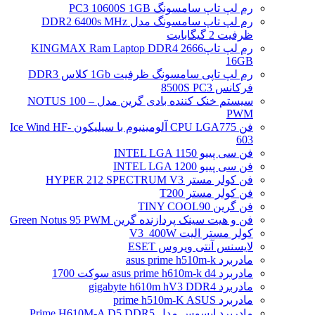
رم لپ تاپ سامسونگ PC3 10600S 1GB
رم لپ تاپ سامسونگ مدل DDR2 6400s MHz
ظرفیت 2 گیگابایت
رم لپ تاپ2666 KINGMAX Ram Laptop DDR4
16GB
رم لپ تاپی سامسونگ ظرفیت 1Gb کلاس DDR3
فرکانس 8500S PC3
سیستم خنک کننده بادی گرین مدل NOTUS 100 –
PWM
فن CPU LGA775 آلومینیوم با سیلیکون Ice Wind HF-
603
فن سی پییو INTEL LGA 1150
فن سی پییو INTEL LGA 1200
فن کولر مستر HYPER 212 SPECTRUM V3
فن کولر مستر T200
فن گرین TINY COOL90
فن و هیت سینک پردازنده گرین Green Notus 95 PWM
کولر مستر الیت V3_400W
لایسنس آنتی ویروس ESET
مادربرد asus prime h510m-k
مادربرد asus prime h610m-k d4 سوکت 1700
مادربرد gigabyte h610m hV3 DDR4
مادربرد prime h510m-K ASUS
مادربرد ایسوس مدل Prime H610M-A D5 DDR5