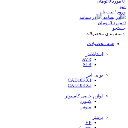
0
مورد
0
تومان
منو
ورود / ثبت نام
0
مورد
0
تومان
جستجو
دسته بندی محصولات
همه محصولات
استابلایذر
AVR
STB
یو پی اس
CAD10KX1
CAD10KX3
لوازم جانبی کامپیوتر
کیبورد
ماوس
پرینتر
HP
Canon