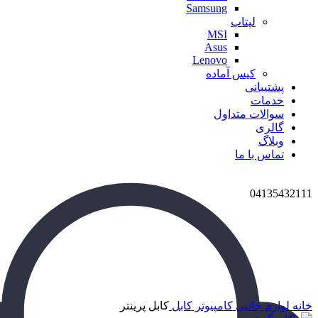
Samsung
لپتاپ
MSI
Asus
Lenovo
کیس آماده
پشتیبانی
خدمات
سوالات متداول
گالری
وبلاگ
تماس با ما
04135432111
برای بزرگنمایی کلیک کنید
خانه
لوازم جانبی کامپیوتر
کابل
کابل پرینتر