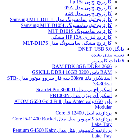
کارتریج اچ پی hp 15a
کارتریج اچ پی مدل 05A
کارتریج اچ پی مدل 49 a
کارتریج تونر سامسونگ مدل Samsung MLT-D111L
کارتریج تونرسامسونگ Samsung MLT-D105L
کارتریج سامسونگ MLT D101S
کارتریج لیزری HP 12A مشکی
کارتریج مشکی سامسونگ مدل MLT-D117S
دانگل DNET_USB 5.0
دسته بندی نشده
قطعات کامپیوتر
RAM FDK 8GB DDR4 2666
RAM باس 3200 GSKILL DDR4 16GB
استابلایزر دلتا 30kva سه فاز سروو موتور مدل STB-
33-30kva
اسکنر اچ پی مدل ScanJet Pro 3600 f1
اسکنر ای ویژن مدل FB1000N
پاور 650 وات Antec مدل ATOM G650 Gold Full
Modular
پردازنده اینتل Core i5 12400
پردازنده کامپیوتر اینتل مدل Core i5-11400 Rocket
Lake Tray
پردازنده کامپیوتر اینتل مدل Pentium G4560 Kaby
Lake Tray