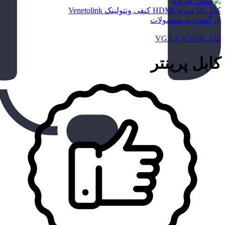
کابل 10 متری HDMI کنفی ونتولینک Venetolink
بازگشت به محصولات
کابل VGA KAISER
کابل پرینتر