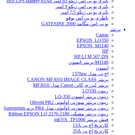
باتری یو پی اس زیکو 65 آمپر zico UPS Battery 65Ah
باتری یو پی اس زیکو 9 آمپر
باتری یو پی زیکو 7.5 آمپر
باطری یو پی اس یوفو
یو پی اس مگامد GATESINE 2000
پرینتر
Canon
EPSON_LQ350
EPSON_M1140
HP
HP LJ M 507 DN
M1140-پرینتر-اپسون
اپسون
اچ پی مدل 137fnw
پرینتر CANON MF3010 IMAGE CLASS
پرینتر لیزری کانن Canon مدل MF3010
ریبون LQ350
ریبون پرینتر اپسون LQ-350
ریبون پرینتر سوزنی اولیوتی Olivetti PR2
ریبون پرینتر سوزنی اولیوتی مدل PR4 برند Superprints
ریبون پرینتر مشکی Ribbon EPSON LQ 2170-2180
فیش پرینتر mEVA_TP1000
کارتریج اچ پی 13A
کارتریج اچ پی 35A