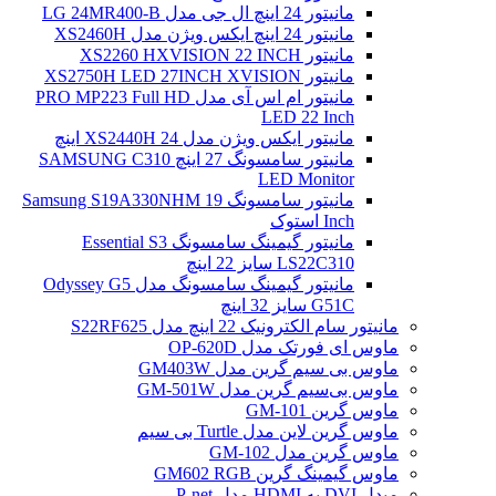
مانیتور 24 اینچ ال جی مدل LG 24MR400-B
مانیتور 24 اینچ ایکس ویژن مدل XS2460H
مانیتور XS2260 HXVISION 22 INCH
مانیتور XS2750H LED 27INCH XVISION
مانیتور ام اس آی مدل PRO MP223 Full HD
LED 22 Inch
مانیتور ایکس ویژن مدل XS2440H 24 اینچ
مانیتور سامسونگ 27 اینچ SAMSUNG C310
LED Monitor
مانیتور سامسونگ Samsung S19A330NHM 19
Inch استوک
مانیتور گیمینگ سامسونگ Essential S3
LS22C310 سایز 22 اینچ
مانیتور گیمینگ سامسونگ مدل Odyssey G5
G51C سایز 32 اینچ
مانیتور سام الکترونیک 22 اینچ مدل S22RF625
ماوس ای فورتک مدل OP-620D
ماوس بی سیم گرین مدل GM403W
ماوس بی‌سیم گرین مدل GM-501W
ماوس گرین GM-101
ماوس گرین لاین مدل Turtle بی سیم
ماوس گرین مدل GM-102
ماوس گیمینگ گرین GM602 RGB
مبدل DVI به HDMI مدل P-net