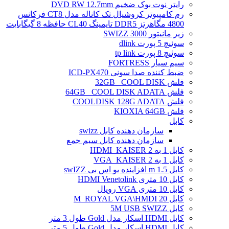
رایتر نوت بوک ضخیم DVD RW 12.7mm
رم کامپیوتر کروشیال تک کاناله مدل CT8 فرکانس
4800 مگاهرتز DDR5 تایمینگ CL40 حافظه 8 گیگابایت
زیر مانیتور SWIZZ 3000
سوئیچ 5 پورت dlink
سوئیچ 8 پورت tp link
سیم سیار FORTRESS
ضبط کننده صدا سونی ICD-PX470
فلش 32GB _COOL DISK
فلش 64GB _COOL DISK ADATA
فلش COOLDISK 128G ADATA
فلش KIOXIA 64GB
کابل
سازمان دهنده کابل swizz
سازمان دهنده کابل سیم جمع
کابل 1 به 2 HDMI_KAISER
کابل 1 به 2 VGA_KAISER
کابل 1.5 m افزاینده یو اس بی swIZZ
کابل 10 متری HDMI Venetolink
کابل 10 متری VGA رویال
کابل 20 M_ROYAL VGA\HMDI
کابل 5M USB SWIZZ
کابل HDMI اسکار مدل Gold طول 3 متر
کابل HDMI اسکار مدل Gold طول 5 متر