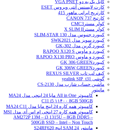
کابل یک به دو VGA PNET
کارت لایسنس آنتی ویروس ESET
کارتریج ایرانی ماهور 415
کارتیج 737 CANON
کولر مسترCMC3
کولر مسترX SLIM II
کیبورد جنیوس مدل SLIM-STAR 130
کیبورد سویز مدل SWK2021
کیبورد گرین مدل GK-302
کیبورد و ماوس RAPOO X120 S
کیبورد و ماوس RAPOO X130 PRO
کیبوردGK 306 GREEN
کیبوردGK 306W GREEN
کیف لپ تاپ REXUS SILVER
گوشی yealink SIP_t31
ماشین حساب شارپ مدل CS-2130
مانیتور
کامپیوتر All in One مایا 24 اینچی مدل MA24
C11 i5 ۱۱۴۰۰ 8GB 500GB
کامپیوتر همه کاره 24 اینچ مایا مدل MA24 C11
کامپیوتر همه کاره 27 اینچی ام اس آی مدل MSI
AM272P 13M – i3 1315U – 8GB DDR5 –
500GB SSD – Intel – Non Touch
مانیتور 24 SAM اینچ S24RF620