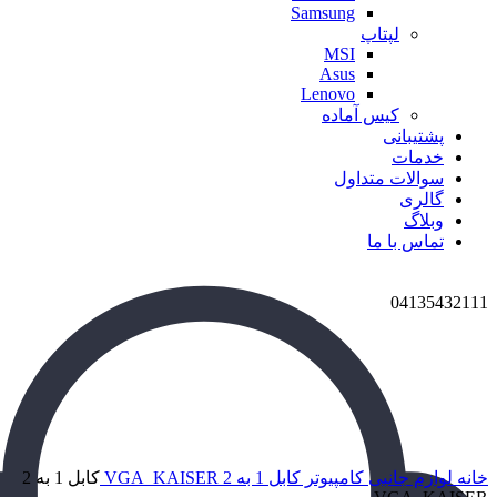
Samsung
لپتاپ
MSI
Asus
Lenovo
کیس آماده
پشتیبانی
خدمات
سوالات متداول
گالری
وبلاگ
تماس با ما
04135432111
برای بزرگنمایی کلیک کنید
خانه
لوازم جانبی کامپیوتر
کابل 1 به 2 VGA_KAISER
کابل 1 به 2