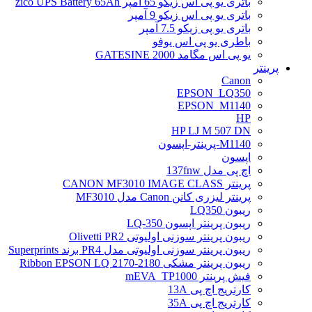
باتری یو پی اس زیکو 65 آمپر zico UPS Battery 65Ah
باتری یو پی اس زیکو 9 آمپر
باتری یو پی زیکو 7.5 آمپر
باطری یو پی اس یوفو
یو پی اس مگامد GATESINE 2000
پرینتر
Canon
EPSON_LQ350
EPSON_M1140
HP
HP LJ M 507 DN
M1140-پرینتر-اپسون
اپسون
اچ پی مدل 137fnw
پرینتر CANON MF3010 IMAGE CLASS
پرینتر لیزری کانن Canon مدل MF3010
ریبون LQ350
ریبون پرینتر اپسون LQ-350
ریبون پرینتر سوزنی اولیوتی Olivetti PR2
ریبون پرینتر سوزنی اولیوتی مدل PR4 برند Superprints
ریبون پرینتر مشکی Ribbon EPSON LQ 2170-2180
فیش پرینتر mEVA_TP1000
کارتریج اچ پی 13A
کارتریج اچ پی 35A