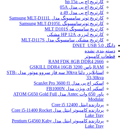
کارتریج اچ پی hp 15a
کارتریج اچ پی مدل 05A
کارتریج اچ پی مدل 49 a
کارتریج تونر سامسونگ مدل Samsung MLT-D111L
کارتریج تونرسامسونگ Samsung MLT-D105L
کارتریج سامسونگ MLT D101S
کارتریج لیزری HP 12A مشکی
کارتریج مشکی سامسونگ مدل MLT-D117S
دانگل DNET_USB 5.0
دسته بندی نشده
قطعات کامپیوتر
RAM FDK 8GB DDR4 2666
RAM باس 3200 GSKILL DDR4 16GB
استابلایزر دلتا 30kva سه فاز سروو موتور مدل STB-
33-30kva
اسکنر اچ پی مدل ScanJet Pro 3600 f1
اسکنر ای ویژن مدل FB1000N
پاور 650 وات Antec مدل ATOM G650 Gold Full
Modular
پردازنده اینتل Core i5 12400
پردازنده کامپیوتر اینتل مدل Core i5-11400 Rocket
Lake Tray
پردازنده کامپیوتر اینتل مدل Pentium G4560 Kaby
Lake Tray