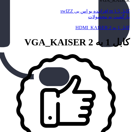
VGA_KAISER
کابل 1.5 m افزاینده یو اس بی swIZZ
بازگشت به محصولات
کابل 1 به 2 HDMI_KAISER
کابل 1 به 2 VGA_KAISER