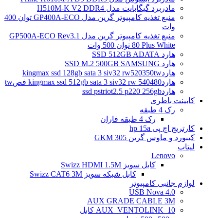
مادربرد گیگابایت مدل H510M-K V2 DDR4
منبع تغذیه کامپیوتر گرین مدل GP400A-ECO توان 400
وات
منبع تغذیه کامپیوتر گرین مدل GP500A-ECO Rev3.1
80 Plus White توان 500 وات
هارد SSD 512GB ADATA
هارد SSD M.2 500GB SAMSUNG
هاردkingmax ssd 128gb sata 3 siv32 rw520350tw
هاردkingmax ssd 512gb sata 3 siv32 rw 540480 فصtw
هاردssd pstriot2.5 p220 256gb
کابینت باطری
رک 4 طبقه
رک 4 طبقه فاران
کارتریج اچ پی hp 15a
کیبورد و ماوس گرین GKM 305
لپتاپ
Lenovo
کابل سویز Swizz HDMI 1.5M
کابل شبکه سویز Swizz CAT6 3M
لوازم جانبی کامپیوتر
4.0 USB Nova
AUX GRADE CABLE 3M
AUX_VENTOLINK_10 کابل