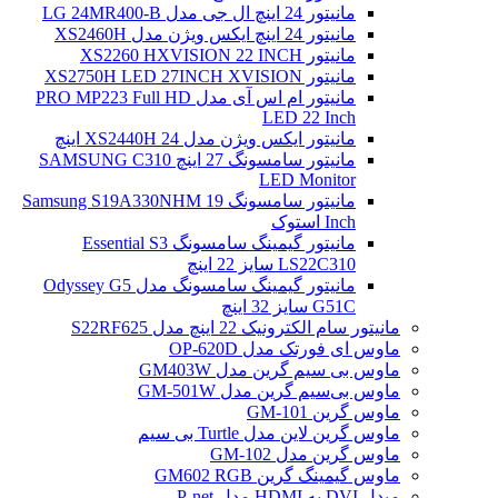
مانیتور 24 اینچ ال جی مدل LG 24MR400-B
مانیتور 24 اینچ ایکس ویژن مدل XS2460H
مانیتور XS2260 HXVISION 22 INCH
مانیتور XS2750H LED 27INCH XVISION
مانیتور ام اس آی مدل PRO MP223 Full HD
LED 22 Inch
مانیتور ایکس ویژن مدل XS2440H 24 اینچ
مانیتور سامسونگ 27 اینچ SAMSUNG C310
LED Monitor
مانیتور سامسونگ Samsung S19A330NHM 19
Inch استوک
مانیتور گیمینگ سامسونگ Essential S3
LS22C310 سایز 22 اینچ
مانیتور گیمینگ سامسونگ مدل Odyssey G5
G51C سایز 32 اینچ
مانیتور سام الکترونیک 22 اینچ مدل S22RF625
ماوس ای فورتک مدل OP-620D
ماوس بی سیم گرین مدل GM403W
ماوس بی‌سیم گرین مدل GM-501W
ماوس گرین GM-101
ماوس گرین لاین مدل Turtle بی سیم
ماوس گرین مدل GM-102
ماوس گیمینگ گرین GM602 RGB
مبدل DVI به HDMI مدل P-net