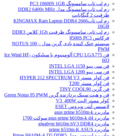
رم لپ تاپ سامسونگ PC3 10600S 1GB
رم لپ تاپ سامسونگ مدل DDR2 6400s MHz
ظرفیت 2 گیگابایت
رم لپ تاپ2666 KINGMAX Ram Laptop DDR4
16GB
رم لپ تاپی سامسونگ ظرفیت 1Gb کلاس DDR3
فرکانس 8500S PC3
سیستم خنک کننده بادی گرین مدل NOTUS 100 –
PWM
فن CPU LGA775 آلومینیوم با سیلیکون Ice Wind HF-
603
فن سی پییو INTEL LGA 1150
فن سی پییو INTEL LGA 1200
فن کولر مستر HYPER 212 SPECTRUM V3
فن کولر مستر T200
فن گرین TINY COOL90
فن و هیت سینک پردازنده گرین Green Notus 95 PWM
کولر مستر الیت V3_400W
لایسنس آنتی ویروس ESET
مادربرد asus prime h510m-k
مادربرد asus prime h610m-k d4 سوکت 1700
مادربرد gigabyte h610m hV3 DDR4
مادربرد prime h510m-K ASUS
مادربرد ایسوس مدل Prime H610M-A D5 DDR5