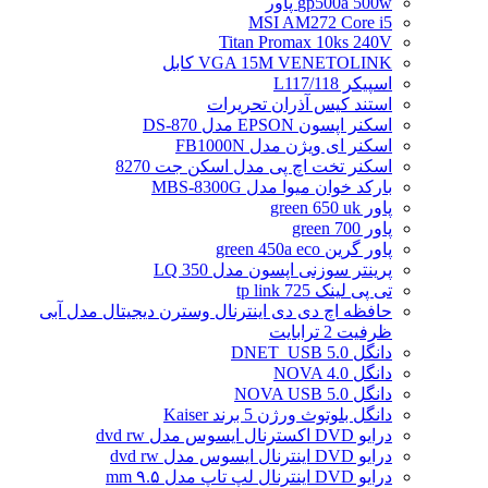
gp500a 500w پاور
MSI AM272 Core i5
Titan Promax 10ks 240V
VGA 15M VENETOLINK کابل
اسپیکر L117/118
استند کیس آذران تحریرات
اسکنر اپسون EPSON مدل DS-870
اسکنر ای ویژن مدل FB1000N
اسکنر تخت اچ پی مدل اسکن جت 8270
بارکد خوان میوا مدل MBS-8300G
پاور green 650 uk
پاور green 700
پاور گرین green 450a eco
پرینتر سوزنی اپسون مدل LQ 350
تی پی لینک tp link 725
حافظه اچ دی دی اینترنال وسترن دیجیتال مدل آبی
ظرفیت 2 ترابایت
دانگل DNET_USB 5.0
دانگل NOVA 4.0
دانگل NOVA USB 5.0
دانگل بلوتوث ورژن 5 برند Kaiser
درایو DVD اکسترنال ایسوس مدل dvd rw
درایو DVD اینترنال ایسوس مدل dvd rw
درایو DVD اینترنال لپ تاپ مدل ۹.۵ mm