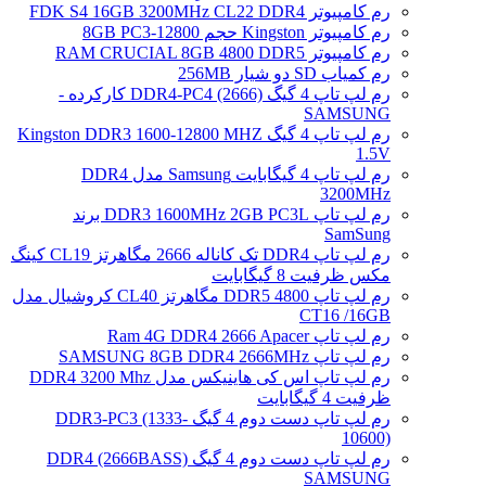
رم کامپیوتر FDK S4 16GB 3200MHz CL22 DDR4
رم کامپیوتر Kingston حجم 8GB PC3-12800
رم کامپیوتر RAM CRUCIAL 8GB 4800 DDR5
رم کمیاب SD دو شیار 256MB
رم لپ تاپ 4 گیگ DDR4-PC4 (2666) کارکرده -
SAMSUNG
رم لپ تاپ 4 گیگ Kingston DDR3 1600-12800 MHZ
1.5V
رم لپ تاپ 4 گیگابایت Samsung مدل DDR4
3200MHz
رم لپ تاپ DDR3 1600MHz 2GB PC3L برند
SamSung
رم لپ تاپ DDR4 تک کاناله 2666 مگاهرتز CL19 کینگ
مکس ظرفیت 8 گیگابایت
رم لپ تاپ DDR5 4800 مگاهرتز CL40 کروشیال مدل
CT16 /16GB
رم لپ تاپ Ram 4G DDR4 2666 Apacer
رم لپ تاپ SAMSUNG 8GB DDR4 2666MHz
رم لپ تاپ اس کی هاینیکس مدل DDR4 3200 Mhz
ظرفیت 4 گیگابایت
رم لپ تاپ دست دوم 4 گیگ DDR3-PC3 (1333-
10600)
رم لپ تاپ دست دوم 4 گیگ DDR4 (2666BASS)
SAMSUNG