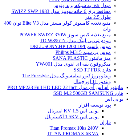
مبدل usb به شبکه برند ونوس
محافظ برق 6 خانه سوییز مدل SWIZZ SWP-1983
طول 2.5 متر
منبع تغذیه کامپیوتر کولر مستر مدل Elite V3 توان 400
وات
منبع تغذیه کیس سویز POWER SWIZZ 330W
مودم تی پی لینک مدل TD W8961N
موس باسیم DELL.SONY.HP 1200 DPI
موس بی سیم Philips M315
میز مانیتور SANA PLASTIC
میکروفون یقه ای اینوی مدل YW-001
هارد SSD 1T FDK
ویدئو پروژکتور سامسونگ مدل The Freestyle
ویندوز 11 اورجینال
مانیتور ام اس آی مدل PRO MP223 Full HD LED 22 Inch
هارد SSD M.2 500GB SAMSUNG
یو پی اس
پویا توسعه افزار
یو پی اس 1.5 KV اینترنال
یو پی اس 1.5KV اکسترنال
فاران
Titan Promax 10ks 240V
TITAN PROMAX 6KVA