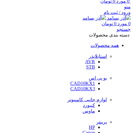
0
مورد
0
تومان
منو
ورود / ثبت نام
0
مورد
0
تومان
جستجو
دسته بندی محصولات
همه محصولات
استابلایذر
AVR
STB
یو پی اس
CAD10KX1
CAD10KX3
لوازم جانبی کامپیوتر
کیبورد
ماوس
پرینتر
HP
Canon