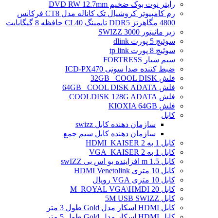
رایتر نوت بوک ضخیم DVD RW 12.7mm
رم کامپیوتر کروشیال تک کاناله مدل CT8 فرکانس
4800 مگاهرتز DDR5 تایمینگ CL40 حافظه 8 گیگابایت
زیر مانیتور SWIZZ 3000
سوئیچ 5 پورت dlink
سوئیچ 8 پورت tp link
سیم سیار FORTRESS
ضبط کننده صدا سونی ICD-PX470
فلش 32GB _COOL DISK
فلش 64GB _COOL DISK ADATA
فلش COOLDISK 128G ADATA
فلش KIOXIA 64GB
کابل
سازمان دهنده کابل swizz
سازمان دهنده کابل سیم جمع
کابل 1 به 2 HDMI_KAISER
کابل 1 به 2 VGA_KAISER
کابل 1.5 m افزاینده یو اس بی swIZZ
کابل 10 متری HDMI Venetolink
کابل 10 متری VGA رویال
کابل 20 M_ROYAL VGA\HMDI
کابل 5M USB SWIZZ
کابل HDMI اسکار مدل Gold طول 3 متر
کابل HDMI اسکار مدل Gold طول 5 متر