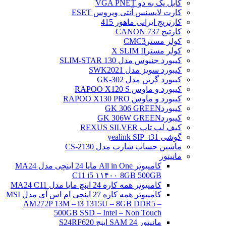
کابل یک به دو VGA PNET
کارت لایسنس آنتی ویروس ESET
کارتریج ایرانی ماهور 415
کارتیج 737 CANON
کولر مسترCMC3
کولر مسترX SLIM II
کیبورد جنیوس مدل SLIM-STAR 130
کیبورد سویز مدل SWK2021
کیبورد گرین مدل GK-302
کیبورد و ماوس RAPOO X120 S
کیبورد و ماوس RAPOO X130 PRO
کیبوردGK 306 GREEN
کیبوردGK 306W GREEN
کیف لپ تاپ REXUS SILVER
گوشی yealink SIP_t31
ماشین حساب شارپ مدل CS-2130
مانیتور
کامپیوتر All in One مایا 24 اینچی مدل MA24
C11 i5 ۱۱۴۰۰ 8GB 500GB
کامپیوتر همه کاره 24 اینچ مایا مدل MA24 C11
کامپیوتر همه کاره 27 اینچی ام اس آی مدل MSI
AM272P 13M – i3 1315U – 8GB DDR5 –
500GB SSD – Intel – Non Touch
مانیتور 24 SAM اینچ S24RF620