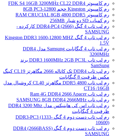
رم کامپیوتر FDK S4 16GB 3200MHz CL22 DDR4
رم کامپیوتر Kingston حجم 8GB PC3-12800
رم کامپیوتر RAM CRUCIAL 8GB 4800 DDR5
رم کمیاب SD دو شیار 256MB
رم لپ تاپ 4 گیگ DDR4-PC4 (2666) کارکرده -
SAMSUNG
رم لپ تاپ 4 گیگ Kingston DDR3 1600-12800 MHZ
1.5V
رم لپ تاپ 4 گیگابایت Samsung مدل DDR4
3200MHz
رم لپ تاپ DDR3 1600MHz 2GB PC3L برند
SamSung
رم لپ تاپ DDR4 تک کاناله 2666 مگاهرتز CL19 کینگ
مکس ظرفیت 8 گیگابایت
رم لپ تاپ DDR5 4800 مگاهرتز CL40 کروشیال مدل
CT16 /16GB
رم لپ تاپ Ram 4G DDR4 2666 Apacer
رم لپ تاپ SAMSUNG 8GB DDR4 2666MHz
رم لپ تاپ اس کی هاینیکس مدل DDR4 3200 Mhz
ظرفیت 4 گیگابایت
رم لپ تاپ دست دوم 4 گیگ DDR3-PC3 (1333-
10600)
رم لپ تاپ دست دوم 4 گیگ DDR4 (2666BASS)
SAMSUNG