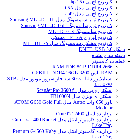
کارتریج اچ پی hp 15a
کارتریج اچ پی مدل 05A
کارتریج اچ پی مدل 49 a
کارتریج تونر سامسونگ مدل Samsung MLT-D111L
کارتریج تونرسامسونگ Samsung MLT-D105L
کارتریج سامسونگ MLT D101S
کارتریج لیزری HP 12A مشکی
کارتریج مشکی سامسونگ مدل MLT-D117S
دانگل DNET_USB 5.0
دسته بندی نشده
قطعات کامپیوتر
RAM FDK 8GB DDR4 2666
RAM باس 3200 GSKILL DDR4 16GB
استابلایزر دلتا 30kva سه فاز سروو موتور مدل STB-
33-30kva
اسکنر اچ پی مدل ScanJet Pro 3600 f1
اسکنر ای ویژن مدل FB1000N
پاور 650 وات Antec مدل ATOM G650 Gold Full
Modular
پردازنده اینتل Core i5 12400
پردازنده کامپیوتر اینتل مدل Core i5-11400 Rocket
Lake Tray
پردازنده کامپیوتر اینتل مدل Pentium G4560 Kaby
Lake Tray