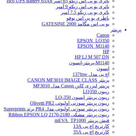
باتری یو پی اس زیکو 65 آمپر zico UPS Battery 65Ah
باتری یو پی اس زیکو 9 آمپر
باتری یو پی زیکو 7.5 آمپر
باطری یو پی اس یوفو
یو پی اس مگامد GATESINE 2000
پرینتر
Canon
EPSON_LQ350
EPSON_M1140
HP
HP LJ M 507 DN
M1140-پرینتر-اپسون
اپسون
اچ پی مدل 137fnw
پرینتر CANON MF3010 IMAGE CLASS
پرینتر لیزری کانن Canon مدل MF3010
ریبون LQ350
ریبون پرینتر اپسون LQ-350
ریبون پرینتر سوزنی اولیوتی Olivetti PR2
ریبون پرینتر سوزنی اولیوتی مدل PR4 برند Superprints
ریبون پرینتر مشکی Ribbon EPSON LQ 2170-2180
فیش پرینتر mEVA_TP1000
کارتریج اچ پی 13A
کارتریج اچ پی 35A