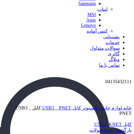
Samsung
لپتاپ
MSI
Asus
Lenovo
کیس آماده
پشتیبانی
خدمات
سوالات متداول
گالری
وبلاگ
تماس با ما
04135432111
برای بزرگنمایی کلیک کنید
خانه
لوازم جانبی کامپیوتر
کابل USB3 _ PNET
کابل USB3 _
PNET
کابل USB3_KNET
بازگشت به محصولات