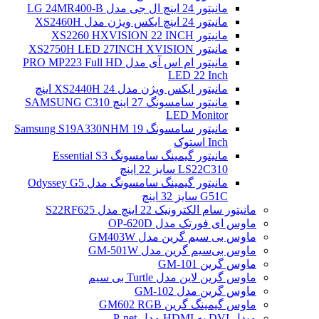
مانیتور 24 اینچ ال جی مدل LG 24MR400-B
مانیتور 24 اینچ ایکس ویژن مدل XS2460H
مانیتور XS2260 HXVISION 22 INCH
مانیتور XS2750H LED 27INCH XVISION
مانیتور ام اس آی مدل PRO MP223 Full HD
LED 22 Inch
مانیتور ایکس ویژن مدل XS2440H 24 اینچ
مانیتور سامسونگ 27 اینچ SAMSUNG C310
LED Monitor
مانیتور سامسونگ Samsung S19A330NHM 19
Inch استوک
مانیتور گیمینگ سامسونگ Essential S3
LS22C310 سایز 22 اینچ
مانیتور گیمینگ سامسونگ مدل Odyssey G5
G51C سایز 32 اینچ
مانیتور سام الکترونیک 22 اینچ مدل S22RF625
ماوس ای فورتک مدل OP-620D
ماوس بی سیم گرین مدل GM403W
ماوس بی‌سیم گرین مدل GM-501W
ماوس گرین GM-101
ماوس گرین لاین مدل Turtle بی سیم
ماوس گرین مدل GM-102
ماوس گیمینگ گرین GM602 RGB
مبدل DVI به HDMI مدل P-net