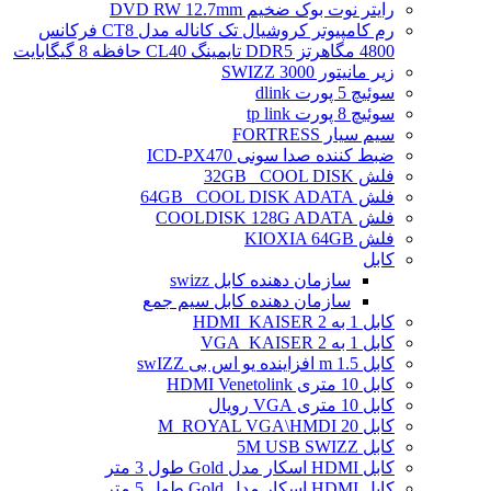
رایتر نوت بوک ضخیم DVD RW 12.7mm
رم کامپیوتر کروشیال تک کاناله مدل CT8 فرکانس
4800 مگاهرتز DDR5 تایمینگ CL40 حافظه 8 گیگابایت
زیر مانیتور SWIZZ 3000
سوئیچ 5 پورت dlink
سوئیچ 8 پورت tp link
سیم سیار FORTRESS
ضبط کننده صدا سونی ICD-PX470
فلش 32GB _COOL DISK
فلش 64GB _COOL DISK ADATA
فلش COOLDISK 128G ADATA
فلش KIOXIA 64GB
کابل
سازمان دهنده کابل swizz
سازمان دهنده کابل سیم جمع
کابل 1 به 2 HDMI_KAISER
کابل 1 به 2 VGA_KAISER
کابل 1.5 m افزاینده یو اس بی swIZZ
کابل 10 متری HDMI Venetolink
کابل 10 متری VGA رویال
کابل 20 M_ROYAL VGA\HMDI
کابل 5M USB SWIZZ
کابل HDMI اسکار مدل Gold طول 3 متر
کابل HDMI اسکار مدل Gold طول 5 متر