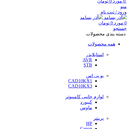
0
مورد
0
تومان
منو
ورود / ثبت نام
0
مورد
0
تومان
جستجو
دسته بندی محصولات
همه محصولات
استابلایذر
AVR
STB
یو پی اس
CAD10KX1
CAD10KX3
لوازم جانبی کامپیوتر
کیبورد
ماوس
پرینتر
HP
Canon