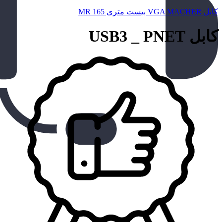
کابل VGA MACHER بیست متری MR 165
کابل USB3 _ PNET