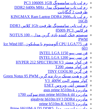
رم لپ تاپ سامسونگ PC3 10600S 1GB
رم لپ تاپ سامسونگ مدل DDR2 6400s MHz
ظرفیت 2 گیگابایت
رم لپ تاپ2666 KINGMAX Ram Laptop DDR4
16GB
رم لپ تاپی سامسونگ ظرفیت 1Gb کلاس DDR3
فرکانس 8500S PC3
سیستم خنک کننده بادی گرین مدل NOTUS 100 –
PWM
فن CPU LGA775 آلومینیوم با سیلیکون Ice Wind HF-
603
فن سی پییو INTEL LGA 1150
فن سی پییو INTEL LGA 1200
فن کولر مستر HYPER 212 SPECTRUM V3
فن کولر مستر T200
فن گرین TINY COOL90
فن و هیت سینک پردازنده گرین Green Notus 95 PWM
کولر مستر الیت V3_400W
لایسنس آنتی ویروس ESET
مادربرد asus prime h510m-k
مادربرد asus prime h610m-k d4 سوکت 1700
مادربرد gigabyte h610m hV3 DDR4
مادربرد prime h510m-K ASUS
مادربرد ایسوس مدل Prime H610M-A D5 DDR5