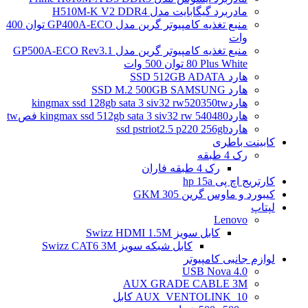
مادربرد گیگابایت مدل H510M-K V2 DDR4
منبع تغذیه کامپیوتر گرین مدل GP400A-ECO توان 400
وات
منبع تغذیه کامپیوتر گرین مدل GP500A-ECO Rev3.1
80 Plus White توان 500 وات
هارد SSD 512GB ADATA
هارد SSD M.2 500GB SAMSUNG
هاردkingmax ssd 128gb sata 3 siv32 rw520350tw
هاردkingmax ssd 512gb sata 3 siv32 rw 540480 فصtw
هاردssd pstriot2.5 p220 256gb
کابینت باطری
رک 4 طبقه
رک 4 طبقه فاران
کارتریج اچ پی hp 15a
کیبورد و ماوس گرین GKM 305
لپتاپ
Lenovo
کابل سویز Swizz HDMI 1.5M
کابل شبکه سویز Swizz CAT6 3M
لوازم جانبی کامپیوتر
4.0 USB Nova
AUX GRADE CABLE 3M
AUX_VENTOLINK_10 کابل