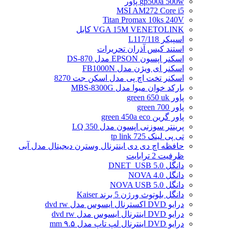
gp500a 500w پاور
MSI AM272 Core i5
Titan Promax 10ks 240V
VGA 15M VENETOLINK کابل
اسپیکر L117/118
استند کیس آذران تحریرات
اسکنر اپسون EPSON مدل DS-870
اسکنر ای ویژن مدل FB1000N
اسکنر تخت اچ پی مدل اسکن جت 8270
بارکد خوان میوا مدل MBS-8300G
پاور green 650 uk
پاور green 700
پاور گرین green 450a eco
پرینتر سوزنی اپسون مدل LQ 350
تی پی لینک tp link 725
حافظه اچ دی دی اینترنال وسترن دیجیتال مدل آبی
ظرفیت 2 ترابایت
دانگل DNET_USB 5.0
دانگل NOVA 4.0
دانگل NOVA USB 5.0
دانگل بلوتوث ورژن 5 برند Kaiser
درایو DVD اکسترنال ایسوس مدل dvd rw
درایو DVD اینترنال ایسوس مدل dvd rw
درایو DVD اینترنال لپ تاپ مدل ۹.۵ mm