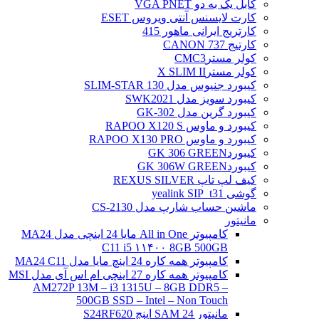
کابل یک به دو VGA PNET
کارت لایسنس آنتی ویروس ESET
کارتریج ایرانی ماهور 415
کارتیج 737 CANON
کولر مسترCMC3
کولر مسترX SLIM II
کیبورد جنیوس مدل SLIM-STAR 130
کیبورد سویز مدل SWK2021
کیبورد گرین مدل GK-302
کیبورد و ماوس RAPOO X120 S
کیبورد و ماوس RAPOO X130 PRO
کیبوردGK 306 GREEN
کیبوردGK 306W GREEN
کیف لپ تاپ REXUS SILVER
گوشی yealink SIP_t31
ماشین حساب شارپ مدل CS-2130
مانیتور
کامپیوتر All in One مایا 24 اینچی مدل MA24
C11 i5 ۱۱۴۰۰ 8GB 500GB
کامپیوتر همه کاره 24 اینچ مایا مدل MA24 C11
کامپیوتر همه کاره 27 اینچی ام اس آی مدل MSI
AM272P 13M – i3 1315U – 8GB DDR5 –
500GB SSD – Intel – Non Touch
مانیتور 24 SAM اینچ S24RF620