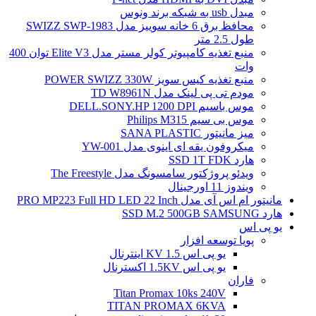
مبدل usb به شبکه برند ونوس
محافظ برق 6 خانه سوییز مدل SWIZZ SWP-1983
طول 2.5 متر
منبع تغذیه کامپیوتر کولر مستر مدل Elite V3 توان 400
وات
منبع تغذیه کیس سویز POWER SWIZZ 330W
مودم تی پی لینک مدل TD W8961N
موس باسیم DELL.SONY.HP 1200 DPI
موس بی سیم Philips M315
میز مانیتور SANA PLASTIC
میکروفون یقه ای اینوی مدل YW-001
هارد SSD 1T FDK
ویدئو پروژکتور سامسونگ مدل The Freestyle
ویندوز 11 اورجینال
مانیتور ام اس آی مدل PRO MP223 Full HD LED 22 Inch
هارد SSD M.2 500GB SAMSUNG
یو پی اس
پویا توسعه افزار
یو پی اس 1.5 KV اینترنال
یو پی اس 1.5KV اکسترنال
فاران
Titan Promax 10ks 240V
TITAN PROMAX 6KVA