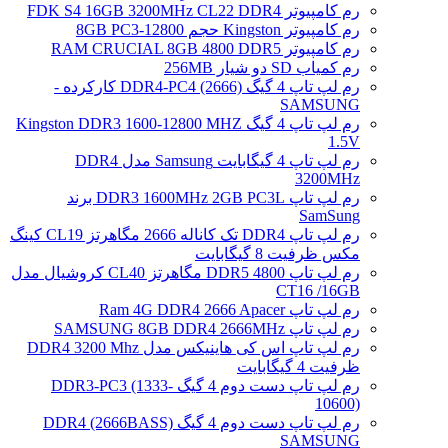
رم کامپیوتر FDK S4 16GB 3200MHz CL22 DDR4
رم کامپیوتر Kingston حجم 8GB PC3-12800
رم کامپیوتر RAM CRUCIAL 8GB 4800 DDR5
رم کمیاب SD دو شیار 256MB
رم لپ تاپ 4 گیگ DDR4-PC4 (2666) کارکرده -
SAMSUNG
رم لپ تاپ 4 گیگ Kingston DDR3 1600-12800 MHZ
1.5V
رم لپ تاپ 4 گیگابایت Samsung مدل DDR4
3200MHz
رم لپ تاپ DDR3 1600MHz 2GB PC3L برند
SamSung
رم لپ تاپ DDR4 تک کاناله 2666 مگاهرتز CL19 کینگ
مکس ظرفیت 8 گیگابایت
رم لپ تاپ DDR5 4800 مگاهرتز CL40 کروشیال مدل
CT16 /16GB
رم لپ تاپ Ram 4G DDR4 2666 Apacer
رم لپ تاپ SAMSUNG 8GB DDR4 2666MHz
رم لپ تاپ اس کی هاینیکس مدل DDR4 3200 Mhz
ظرفیت 4 گیگابایت
رم لپ تاپ دست دوم 4 گیگ DDR3-PC3 (1333-
10600)
رم لپ تاپ دست دوم 4 گیگ DDR4 (2666BASS)
SAMSUNG