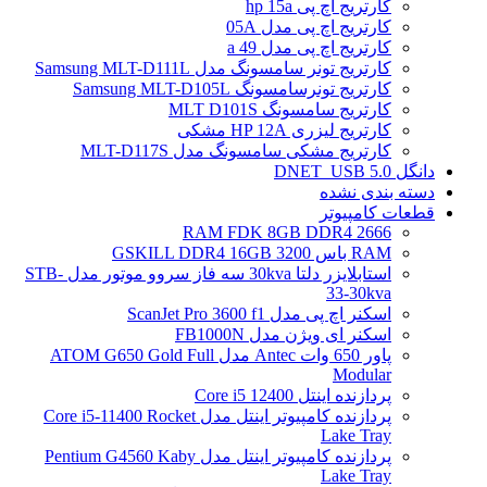
کارتریج اچ پی hp 15a
کارتریج اچ پی مدل 05A
کارتریج اچ پی مدل 49 a
کارتریج تونر سامسونگ مدل Samsung MLT-D111L
کارتریج تونرسامسونگ Samsung MLT-D105L
کارتریج سامسونگ MLT D101S
کارتریج لیزری HP 12A مشکی
کارتریج مشکی سامسونگ مدل MLT-D117S
دانگل DNET_USB 5.0
دسته بندی نشده
قطعات کامپیوتر
RAM FDK 8GB DDR4 2666
RAM باس 3200 GSKILL DDR4 16GB
استابلایزر دلتا 30kva سه فاز سروو موتور مدل STB-
33-30kva
اسکنر اچ پی مدل ScanJet Pro 3600 f1
اسکنر ای ویژن مدل FB1000N
پاور 650 وات Antec مدل ATOM G650 Gold Full
Modular
پردازنده اینتل Core i5 12400
پردازنده کامپیوتر اینتل مدل Core i5-11400 Rocket
Lake Tray
پردازنده کامپیوتر اینتل مدل Pentium G4560 Kaby
Lake Tray