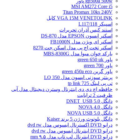
gp500a 500w پاور
MSI AM272 Core i5
Titan Promax 10ks 240V
VGA 15M VENETOLINK کابل
اسپیکر L117/118
استند کیس آذران تحریرات
اسکنر اپسون EPSON مدل DS-870
اسکنر ای ویژن مدل FB1000N
اسکنر تخت اچ پی مدل اسکن جت 8270
بارکد خوان میوا مدل MBS-8300G
پاور green 650 uk
پاور green 700
پاور گرین green 450a eco
پرینتر سوزنی اپسون مدل LQ 350
تی پی لینک tp link 725
حافظه اچ دی دی اینترنال وسترن دیجیتال مدل آبی
ظرفیت 2 ترابایت
دانگل DNET_USB 5.0
دانگل NOVA 4.0
دانگل NOVA USB 5.0
دانگل بلوتوث ورژن 5 برند Kaiser
درایو DVD اکسترنال ایسوس مدل dvd rw
درایو DVD اینترنال ایسوس مدل dvd rw
درایو DVD اینترنال لپ تاپ مدل ۹.۵ mm