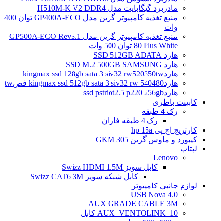
مادربرد گیگابایت مدل H510M-K V2 DDR4
منبع تغذیه کامپیوتر گرین مدل GP400A-ECO توان 400
وات
منبع تغذیه کامپیوتر گرین مدل GP500A-ECO Rev3.1
80 Plus White توان 500 وات
هارد SSD 512GB ADATA
هارد SSD M.2 500GB SAMSUNG
هاردkingmax ssd 128gb sata 3 siv32 rw520350tw
هاردkingmax ssd 512gb sata 3 siv32 rw 540480 فصtw
هاردssd pstriot2.5 p220 256gb
کابینت باطری
رک 4 طبقه
رک 4 طبقه فاران
کارتریج اچ پی hp 15a
کیبورد و ماوس گرین GKM 305
لپتاپ
Lenovo
کابل سویز Swizz HDMI 1.5M
کابل شبکه سویز Swizz CAT6 3M
لوازم جانبی کامپیوتر
4.0 USB Nova
AUX GRADE CABLE 3M
AUX_VENTOLINK_10 کابل