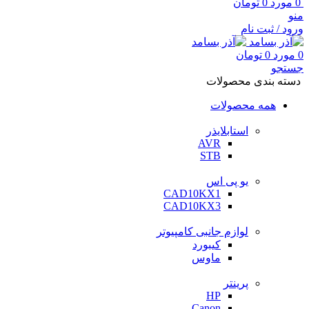
0
مورد
0
تومان
منو
ورود / ثبت نام
0
مورد
0
تومان
جستجو
دسته بندی محصولات
همه محصولات
استابلایذر
AVR
STB
یو پی اس
CAD10KX1
CAD10KX3
لوازم جانبی کامپیوتر
کیبورد
ماوس
پرینتر
HP
Canon