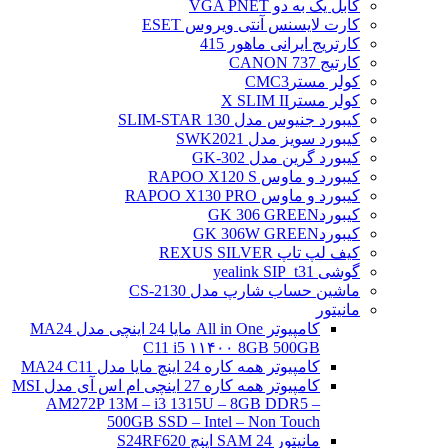
کابل یک به دو VGA PNET
کارت لایسنس آنتی ویروس ESET
کارتریج ایرانی ماهور 415
کارتیج 737 CANON
کولر مسترCMC3
کولر مسترX SLIM II
کیبورد جنیوس مدل SLIM-STAR 130
کیبورد سویز مدل SWK2021
کیبورد گرین مدل GK-302
کیبورد و ماوس RAPOO X120 S
کیبورد و ماوس RAPOO X130 PRO
کیبوردGK 306 GREEN
کیبوردGK 306W GREEN
کیف لپ تاپ REXUS SILVER
گوشی yealink SIP_t31
ماشین حساب شارپ مدل CS-2130
مانیتور
کامپیوتر All in One مایا 24 اینچی مدل MA24
C11 i5 ۱۱۴۰۰ 8GB 500GB
کامپیوتر همه کاره 24 اینچ مایا مدل MA24 C11
کامپیوتر همه کاره 27 اینچی ام اس آی مدل MSI
AM272P 13M – i3 1315U – 8GB DDR5 –
500GB SSD – Intel – Non Touch
مانیتور 24 SAM اینچ S24RF620