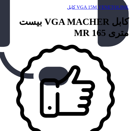
VGA 15M VENETOLINK کابل
کابل VGA MACHER بیست
متری MR 165