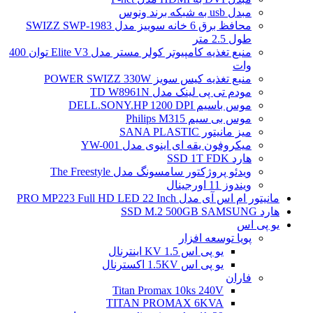
مبدل usb به شبکه برند ونوس
محافظ برق 6 خانه سوییز مدل SWIZZ SWP-1983
طول 2.5 متر
منبع تغذیه کامپیوتر کولر مستر مدل Elite V3 توان 400
وات
منبع تغذیه کیس سویز POWER SWIZZ 330W
مودم تی پی لینک مدل TD W8961N
موس باسیم DELL.SONY.HP 1200 DPI
موس بی سیم Philips M315
میز مانیتور SANA PLASTIC
میکروفون یقه ای اینوی مدل YW-001
هارد SSD 1T FDK
ویدئو پروژکتور سامسونگ مدل The Freestyle
ویندوز 11 اورجینال
مانیتور ام اس آی مدل PRO MP223 Full HD LED 22 Inch
هارد SSD M.2 500GB SAMSUNG
یو پی اس
پویا توسعه افزار
یو پی اس 1.5 KV اینترنال
یو پی اس 1.5KV اکسترنال
فاران
Titan Promax 10ks 240V
TITAN PROMAX 6KVA