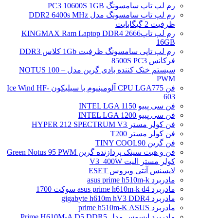
رم لپ تاپ سامسونگ PC3 10600S 1GB
رم لپ تاپ سامسونگ مدل DDR2 6400s MHz
ظرفیت 2 گیگابایت
رم لپ تاپ2666 KINGMAX Ram Laptop DDR4
16GB
رم لپ تاپی سامسونگ ظرفیت 1Gb کلاس DDR3
فرکانس 8500S PC3
سیستم خنک کننده بادی گرین مدل NOTUS 100 –
PWM
فن CPU LGA775 آلومینیوم با سیلیکون Ice Wind HF-
603
فن سی پییو INTEL LGA 1150
فن سی پییو INTEL LGA 1200
فن کولر مستر HYPER 212 SPECTRUM V3
فن کولر مستر T200
فن گرین TINY COOL90
فن و هیت سینک پردازنده گرین Green Notus 95 PWM
کولر مستر الیت V3_400W
لایسنس آنتی ویروس ESET
مادربرد asus prime h510m-k
مادربرد asus prime h610m-k d4 سوکت 1700
مادربرد gigabyte h610m hV3 DDR4
مادربرد prime h510m-K ASUS
مادربرد ایسوس مدل Prime H610M-A D5 DDR5