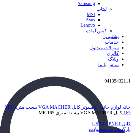
Samsung
لپتاپ
MSI
Asus
Lenovo
کیس آماده
پشتیبانی
خدمات
سوالات متداول
گالری
وبلاگ
تماس با ما
04135432111
برای بزرگنمایی کلیک کنید
خانه
لوازم جانبی کامپیوتر
کابل VGA MACHER بیست متری MR
165
کابل VGA MACHER بیست متری MR 165
کابل USB3 _ PNET
بازگشت به محصولات