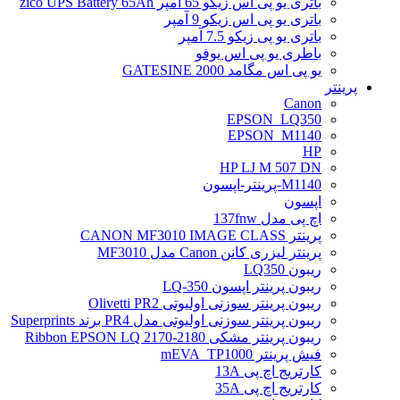
باتری یو پی اس زیکو 65 آمپر zico UPS Battery 65Ah
باتری یو پی اس زیکو 9 آمپر
باتری یو پی زیکو 7.5 آمپر
باطری یو پی اس یوفو
یو پی اس مگامد GATESINE 2000
پرینتر
Canon
EPSON_LQ350
EPSON_M1140
HP
HP LJ M 507 DN
M1140-پرینتر-اپسون
اپسون
اچ پی مدل 137fnw
پرینتر CANON MF3010 IMAGE CLASS
پرینتر لیزری کانن Canon مدل MF3010
ریبون LQ350
ریبون پرینتر اپسون LQ-350
ریبون پرینتر سوزنی اولیوتی Olivetti PR2
ریبون پرینتر سوزنی اولیوتی مدل PR4 برند Superprints
ریبون پرینتر مشکی Ribbon EPSON LQ 2170-2180
فیش پرینتر mEVA_TP1000
کارتریج اچ پی 13A
کارتریج اچ پی 35A