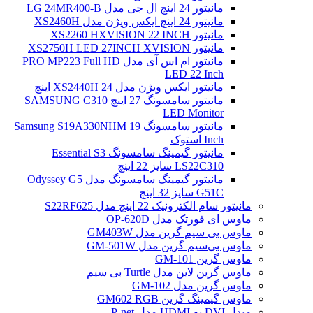
مانیتور 24 اینچ ال جی مدل LG 24MR400-B
مانیتور 24 اینچ ایکس ویژن مدل XS2460H
مانیتور XS2260 HXVISION 22 INCH
مانیتور XS2750H LED 27INCH XVISION
مانیتور ام اس آی مدل PRO MP223 Full HD
LED 22 Inch
مانیتور ایکس ویژن مدل XS2440H 24 اینچ
مانیتور سامسونگ 27 اینچ SAMSUNG C310
LED Monitor
مانیتور سامسونگ Samsung S19A330NHM 19
Inch استوک
مانیتور گیمینگ سامسونگ Essential S3
LS22C310 سایز 22 اینچ
مانیتور گیمینگ سامسونگ مدل Odyssey G5
G51C سایز 32 اینچ
مانیتور سام الکترونیک 22 اینچ مدل S22RF625
ماوس ای فورتک مدل OP-620D
ماوس بی سیم گرین مدل GM403W
ماوس بی‌سیم گرین مدل GM-501W
ماوس گرین GM-101
ماوس گرین لاین مدل Turtle بی سیم
ماوس گرین مدل GM-102
ماوس گیمینگ گرین GM602 RGB
مبدل DVI به HDMI مدل P-net