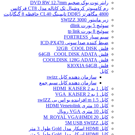
رایتر نوت بوک ضخیم DVD RW 12.7mm
رم کامپیوتر کروشیال تک کاناله مدل CT8 فرکانس
4800 مگاهرتز DDR5 تایمینگ CL40 حافظه 8 گیگابایت
زیر مانیتور SWIZZ 3000
سوئیچ 5 پورت dlink
سوئیچ 8 پورت tp link
سیم سیار FORTRESS
ضبط کننده صدا سونی ICD-PX470
فلش 32GB _COOL DISK
فلش 64GB _COOL DISK ADATA
فلش COOLDISK 128G ADATA
فلش KIOXIA 64GB
کابل
سازمان دهنده کابل swizz
سازمان دهنده کابل سیم جمع
کابل 1 به 2 HDMI_KAISER
کابل 1 به 2 VGA_KAISER
کابل 1.5 m افزاینده یو اس بی swIZZ
کابل 10 متری HDMI Venetolink
کابل 10 متری VGA رویال
کابل 20 M_ROYAL VGA\HMDI
کابل 5M USB SWIZZ
کابل HDMI اسکار مدل Gold طول 3 متر
کابل HDMI اسکار مدل Gold طول 5 متر