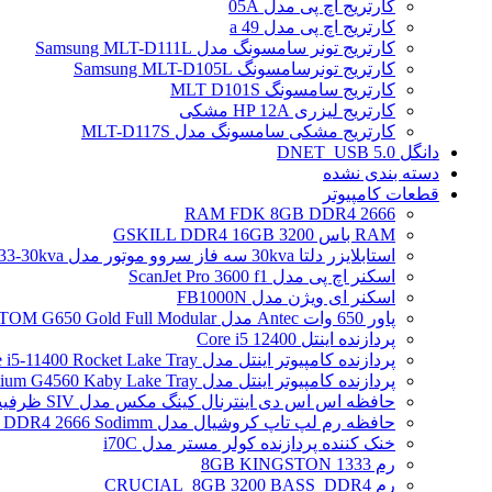
کارتریج اچ پی مدل 05A
کارتریج اچ پی مدل 49 a
کارتریج تونر سامسونگ مدل Samsung MLT-D111L
کارتریج تونرسامسونگ Samsung MLT-D105L
کارتریج سامسونگ MLT D101S
کارتریج لیزری HP 12A مشکی
کارتریج مشکی سامسونگ مدل MLT-D117S
دانگل DNET_USB 5.0
دسته بندی نشده
قطعات کامپیوتر
RAM FDK 8GB DDR4 2666
RAM باس 3200 GSKILL DDR4 16GB
استابلایزر دلتا 30kva سه فاز سروو موتور مدل STB-33-30kva
اسکنر اچ پی مدل ScanJet Pro 3600 f1
اسکنر ای ویژن مدل FB1000N
پاور 650 وات Antec مدل ATOM G650 Gold Full Modular
پردازنده اینتل Core i5 12400
پردازنده کامپیوتر اینتل مدل Core i5-11400 Rocket Lake Tray
پردازنده کامپیوتر اینتل مدل Pentium G4560 Kaby Lake Tray
حافظه اس اس دی اینترنال کینگ مکس مدل SIV ظرفیت 256 گیگابایت
حافظه رم لپ تاپ کروشیال مدل Crucial 4GB DDR4 2666 Sodimm
خنک کننده پردازنده کولر مستر مدل i70C
رم 1333 8GB KINGSTON
رم CRUCIAL_8GB 3200 BASS_DDR4