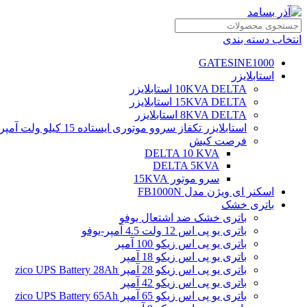
انتخاب دسته بندی
GATESINE1000
استابلایزر
10KVA DELTA استابلایزر
15KVA DELTA استابلایزر
8KVA DELTA استابلایزر
استابلایزر تکفاز سروو موتوری ایستاده 15 کیلو ولت آمپر
فرصت کیش
DELTA 10 KVA
DELTA 5KVA
سرو موتور 15KVA
اسکنر ای ویژن مدل FB1000N
باتری خشک
باتری خشک ضد اشتعال یوفو
باتری یو پی اس 12 ولت 4.5 آمپر-یوفو
باتری یو پی اس زیکو 100 آمپر
باتری یو پی اس زیکو 18 آمپر
باتری یو پی اس زیکو 28 آمپر zico UPS Battery 28Ah
باتری یو پی اس زیکو 42 آمپر
باتری یو پی اس زیکو 65 آمپر zico UPS Battery 65Ah