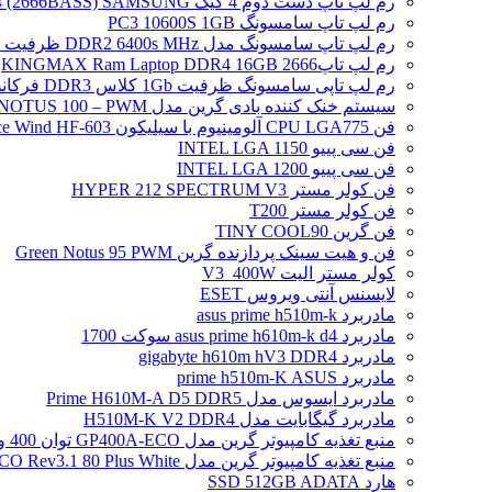
رم لپ تاپ دست دوم 4 گیگ DDR4 (2666BASS) SAMSUNG
رم لپ تاپ سامسونگ PC3 10600S 1GB
رم لپ تاپ سامسونگ مدل DDR2 6400s MHz ظرفیت 2 گیگابایت
رم لپ تاپ2666 KINGMAX Ram Laptop DDR4 16GB
رم لپ تاپی سامسونگ ظرفیت 1Gb کلاس DDR3 فرکانس 8500S PC3
سیستم خنک کننده بادی گرین مدل NOTUS 100 – PWM
فن CPU LGA775 آلومینیوم با سیلیکون Ice Wind HF-603
فن سی پییو INTEL LGA 1150
فن سی پییو INTEL LGA 1200
فن کولر مستر HYPER 212 SPECTRUM V3
فن کولر مستر T200
فن گرین TINY COOL90
فن و هیت سینک پردازنده گرین Green Notus 95 PWM
کولر مستر الیت V3_400W
لایسنس آنتی ویروس ESET
مادربرد asus prime h510m-k
مادربرد asus prime h610m-k d4 سوکت 1700
مادربرد gigabyte h610m hV3 DDR4
مادربرد prime h510m-K ASUS
مادربرد ایسوس مدل Prime H610M-A D5 DDR5
مادربرد گیگابایت مدل H510M-K V2 DDR4
منبع تغذیه کامپیوتر گرین مدل GP400A-ECO توان 400 وات
منبع تغذیه کامپیوتر گرین مدل GP500A-ECO Rev3.1 80 Plus White توان 500 وات
هارد SSD 512GB ADATA