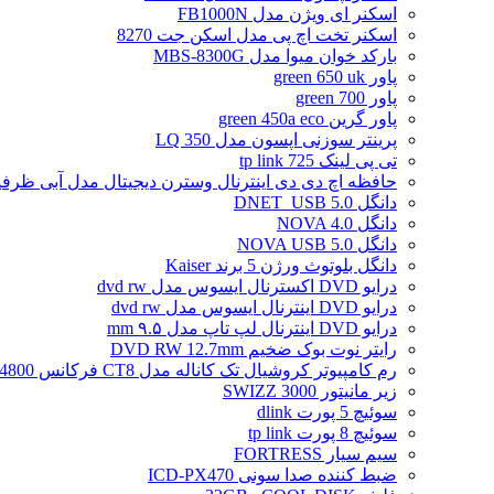
اسکنر ای ویژن مدل FB1000N
اسکنر تخت اچ پی مدل اسکن جت 8270
بارکد خوان میوا مدل MBS-8300G
پاور green 650 uk
پاور green 700
پاور گرین green 450a eco
پرینتر سوزنی اپسون مدل LQ 350
تی پی لینک tp link 725
حافظه اچ دی دی اینترنال وسترن دیجیتال مدل آبی ظرفیت 2 تراب
دانگل DNET_USB 5.0
دانگل NOVA 4.0
دانگل NOVA USB 5.0
دانگل بلوتوث ورژن 5 برند Kaiser
درایو DVD اکسترنال ایسوس مدل dvd rw
درایو DVD اینترنال ایسوس مدل dvd rw
درایو DVD اینترنال لپ تاپ مدل ۹.۵ mm
رایتر نوت بوک ضخیم DVD RW 12.7mm
رم کامپیوتر کروشیال تک کاناله مدل CT8 فرکانس 4800 مگاهرتز DDR5 تایمینگ CL40 حافظه 8 گیگابایت
زیر مانیتور SWIZZ 3000
سوئیچ 5 پورت dlink
سوئیچ 8 پورت tp link
سیم سیار FORTRESS
ضبط کننده صدا سونی ICD-PX470