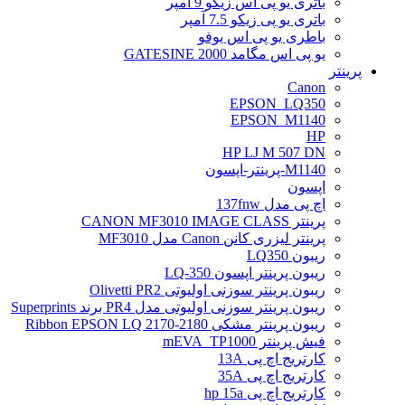
باتری یو پی اس زیکو 9 آمپر
باتری یو پی زیکو 7.5 آمپر
باطری یو پی اس یوفو
یو پی اس مگامد GATESINE 2000
پرینتر
Canon
EPSON_LQ350
EPSON_M1140
HP
HP LJ M 507 DN
M1140-پرینتر-اپسون
اپسون
اچ پی مدل 137fnw
پرینتر CANON MF3010 IMAGE CLASS
پرینتر لیزری کانن Canon مدل MF3010
ریبون LQ350
ریبون پرینتر اپسون LQ-350
ریبون پرینتر سوزنی اولیوتی Olivetti PR2
ریبون پرینتر سوزنی اولیوتی مدل PR4 برند Superprints
ریبون پرینتر مشکی Ribbon EPSON LQ 2170-2180
فیش پرینتر mEVA_TP1000
کارتریج اچ پی 13A
کارتریج اچ پی 35A
کارتریج اچ پی hp 15a