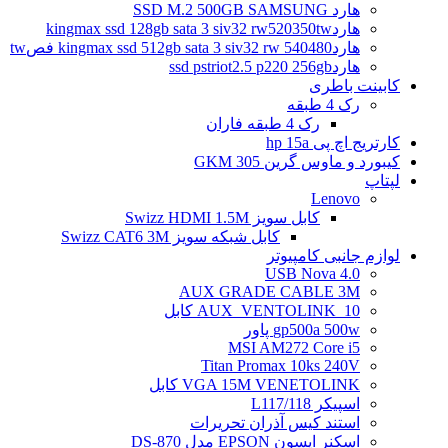
هارد SSD M.2 500GB SAMSUNG
هاردkingmax ssd 128gb sata 3 siv32 rw520350tw
هاردkingmax ssd 512gb sata 3 siv32 rw 540480 فصtw
هاردssd pstriot2.5 p220 256gb
کابینت باطری
رک 4 طبقه
رک 4 طبقه فاران
کارتریج اچ پی hp 15a
کیبورد و ماوس گرین GKM 305
لپتاپ
Lenovo
کابل سویز Swizz HDMI 1.5M
کابل شبکه سویز Swizz CAT6 3M
لوازم جانبی کامپیوتر
4.0 USB Nova
AUX GRADE CABLE 3M
AUX_VENTOLINK_10 کابل
gp500a 500w پاور
MSI AM272 Core i5
Titan Promax 10ks 240V
VGA 15M VENETOLINK کابل
اسپیکر L117/118
استند کیس آذران تحریرات
اسکنر اپسون EPSON مدل DS-870