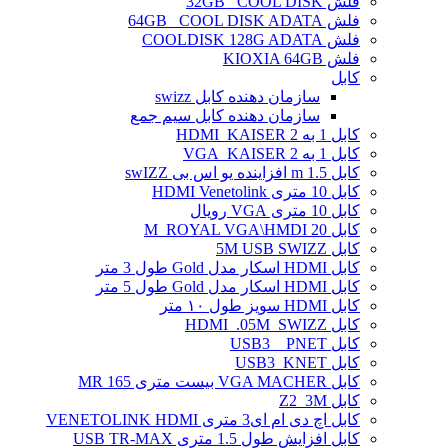
فلش 32GB _COOL DISK
فلش 64GB _COOL DISK ADATA
فلش COOLDISK 128G ADATA
فلش KIOXIA 64GB
کابل
سازمان دهنده کابل swizz
سازمان دهنده کابل سیم جمع
کابل 1 به 2 HDMI_KAISER
کابل 1 به 2 VGA_KAISER
کابل 1.5 m افزاینده یو اس بی swIZZ
کابل 10 متری HDMI Venetolink
کابل 10 متری VGA رویال
کابل 20 M_ROYAL VGA\HMDI
کابل 5M USB SWIZZ
کابل HDMI اسکار مدل Gold طول 3 متر
کابل HDMI اسکار مدل Gold طول 5 متر
کابل HDMI سویز طول ۱۰ متر
کابل HDMI_.05M_SWIZZ
کابل USB3 _ PNET
کابل USB3_KNET
کابل VGA MACHER بیست متری MR 165
کابل Z2_3M
کابل اچ دی ام ای3 متری VENETOLINK HDMI
کابل افزایش طول 1.5 متری USB TR-MAX