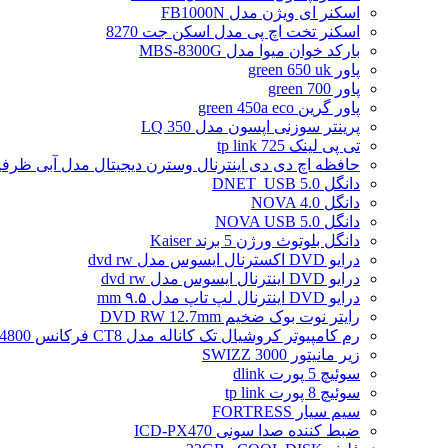
اسکنر ای ویژن مدل FB1000N
اسکنر تخت اچ پی مدل اسکن جت 8270
بارکد خوان میوا مدل MBS-8300G
پاور green 650 uk
پاور green 700
پاور گرین green 450a eco
پرینتر سوزنی اپسون مدل LQ 350
تی پی لینک tp link 725
حافظه اچ دی دی اینترنال وسترن دیجیتال مدل آبی ظرفیت 2 تراب
دانگل DNET_USB 5.0
دانگل NOVA 4.0
دانگل NOVA USB 5.0
دانگل بلوتوث ورژن 5 برند Kaiser
درایو DVD اکسترنال ایسوس مدل dvd rw
درایو DVD اینترنال ایسوس مدل dvd rw
درایو DVD اینترنال لپ تاپ مدل ۹.۵ mm
رایتر نوت بوک ضخیم DVD RW 12.7mm
رم کامپیوتر کروشیال تک کاناله مدل CT8 فرکانس 4800 مگاهرتز DDR5 تایمینگ CL40 حافظه 8 گیگابایت
زیر مانیتور SWIZZ 3000
سوئیچ 5 پورت dlink
سوئیچ 8 پورت tp link
سیم سیار FORTRESS
ضبط کننده صدا سونی ICD-PX470