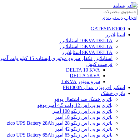
انتخاب دسته بندی
GATESINE1000
استابلایزر
10KVA DELTA استابلایزر
15KVA DELTA استابلایزر
8KVA DELTA استابلایزر
استابلایزر تکفاز سروو موتوری ایستاده 15 کیلو ولت آمپر
فرصت کیش
DELTA 10 KVA
DELTA 5KVA
سرو موتور 15KVA
اسکنر ای ویژن مدل FB1000N
باتری خشک
باتری خشک ضد اشتعال یوفو
باتری یو پی اس 12 ولت 4.5 آمپر-یوفو
باتری یو پی اس زیکو 100 آمپر
باتری یو پی اس زیکو 18 آمپر
باتری یو پی اس زیکو 28 آمپر zico UPS Battery 28Ah
باتری یو پی اس زیکو 42 آمپر
باتری یو پی اس زیکو 65 آمپر zico UPS Battery 65Ah