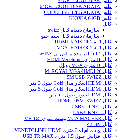
فلش 32GB _COOL DISK
فلش 64GB _COOL DISK ADATA
فلش COOLDISK 128G ADATA
فلش KIOXIA 64GB
کابل
سازمان دهنده کابل swizz
سازمان دهنده کابل سیم جمع
کابل 1 به 2 HDMI_KAISER
کابل 1 به 2 VGA_KAISER
کابل 1.5 m افزاینده یو اس بی swIZZ
کابل 10 متری HDMI Venetolink
کابل 10 متری VGA رویال
کابل 20 M_ROYAL VGA\HMDI
کابل 5M USB SWIZZ
کابل HDMI اسکار مدل Gold طول 3 متر
کابل HDMI اسکار مدل Gold طول 5 متر
کابل HDMI سویز طول ۱۰ متر
کابل HDMI_.05M_SWIZZ
کابل USB3 _ PNET
کابل USB3_KNET
کابل VGA MACHER بیست متری MR 165
کابل Z2_3M
کابل اچ دی ام ای3 متری VENETOLINK HDMI
کابل افزایش طول 1.5 متری USB TR-MAX