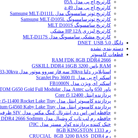
کارتریج اچ پی مدل 05A
کارتریج اچ پی مدل 49 a
کارتریج تونر سامسونگ مدل Samsung MLT-D111L
کارتریج تونرسامسونگ Samsung MLT-D105L
کارتریج سامسونگ MLT D101S
کارتریج لیزری HP 12A مشکی
کارتریج مشکی سامسونگ مدل MLT-D117S
دانگل DNET_USB 5.0
دسته بندی نشده
قطعات کامپیوتر
RAM FDK 8GB DDR4 2666
RAM باس 3200 GSKILL DDR4 16GB
استابلایزر دلتا 30kva سه فاز سروو موتور مدل STB-33-30kva
اسکنر اچ پی مدل ScanJet Pro 3600 f1
اسکنر ای ویژن مدل FB1000N
پاور 650 وات Antec مدل ATOM G650 Gold Full Modular
پردازنده اینتل Core i5 12400
پردازنده کامپیوتر اینتل مدل Core i5-11400 Rocket Lake Tray
پردازنده کامپیوتر اینتل مدل Pentium G4560 Kaby Lake Tray
حافظه اس اس دی اینترنال کینگ مکس مدل SIV ظرفیت 256 گیگابایت
حافظه رم لپ تاپ کروشیال مدل Crucial 4GB DDR4 2666 Sodimm
خنک کننده پردازنده کولر مستر مدل i70C
رم 1333 8GB KINGSTON
رم CRUCIAL_8GB 3200 BASS_DDR4