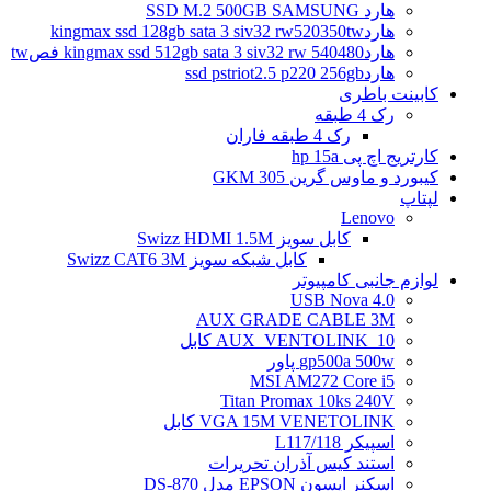
هارد SSD M.2 500GB SAMSUNG
هاردkingmax ssd 128gb sata 3 siv32 rw520350tw
هاردkingmax ssd 512gb sata 3 siv32 rw 540480 فصtw
هاردssd pstriot2.5 p220 256gb
کابینت باطری
رک 4 طبقه
رک 4 طبقه فاران
کارتریج اچ پی hp 15a
کیبورد و ماوس گرین GKM 305
لپتاپ
Lenovo
کابل سویز Swizz HDMI 1.5M
کابل شبکه سویز Swizz CAT6 3M
لوازم جانبی کامپیوتر
4.0 USB Nova
AUX GRADE CABLE 3M
AUX_VENTOLINK_10 کابل
gp500a 500w پاور
MSI AM272 Core i5
Titan Promax 10ks 240V
VGA 15M VENETOLINK کابل
اسپیکر L117/118
استند کیس آذران تحریرات
اسکنر اپسون EPSON مدل DS-870