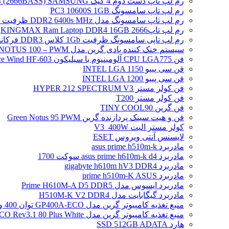
رم لپ تاپ دست دوم 4 گیگ DDR4 (2666BASS) SAMSUNG
رم لپ تاپ سامسونگ PC3 10600S 1GB
رم لپ تاپ سامسونگ مدل DDR2 6400s MHz ظرفیت 2 گیگابایت
رم لپ تاپ2666 KINGMAX Ram Laptop DDR4 16GB
رم لپ تاپی سامسونگ ظرفیت 1Gb کلاس DDR3 فرکانس 8500S PC3
سیستم خنک کننده بادی گرین مدل NOTUS 100 – PWM
فن CPU LGA775 آلومینیوم با سیلیکون Ice Wind HF-603
فن سی پییو INTEL LGA 1150
فن سی پییو INTEL LGA 1200
فن کولر مستر HYPER 212 SPECTRUM V3
فن کولر مستر T200
فن گرین TINY COOL90
فن و هیت سینک پردازنده گرین Green Notus 95 PWM
کولر مستر الیت V3_400W
لایسنس آنتی ویروس ESET
مادربرد asus prime h510m-k
مادربرد asus prime h610m-k d4 سوکت 1700
مادربرد gigabyte h610m hV3 DDR4
مادربرد prime h510m-K ASUS
مادربرد ایسوس مدل Prime H610M-A D5 DDR5
مادربرد گیگابایت مدل H510M-K V2 DDR4
منبع تغذیه کامپیوتر گرین مدل GP400A-ECO توان 400 وات
منبع تغذیه کامپیوتر گرین مدل GP500A-ECO Rev3.1 80 Plus White توان 500 وات
هارد SSD 512GB ADATA