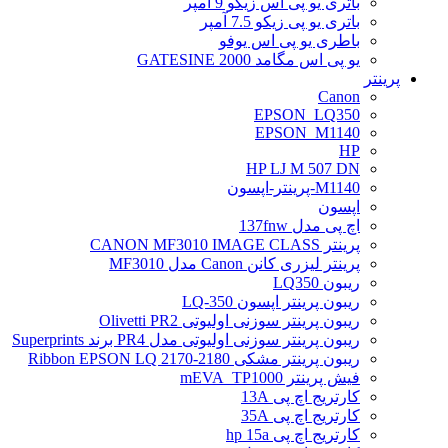
باتری یو پی اس زیکو 9 آمپر
باتری یو پی زیکو 7.5 آمپر
باطری یو پی اس یوفو
یو پی اس مگامد GATESINE 2000
پرینتر
Canon
EPSON_LQ350
EPSON_M1140
HP
HP LJ M 507 DN
M1140-پرینتر-اپسون
اپسون
اچ پی مدل 137fnw
پرینتر CANON MF3010 IMAGE CLASS
پرینتر لیزری کانن Canon مدل MF3010
ریبون LQ350
ریبون پرینتر اپسون LQ-350
ریبون پرینتر سوزنی اولیوتی Olivetti PR2
ریبون پرینتر سوزنی اولیوتی مدل PR4 برند Superprints
ریبون پرینتر مشکی Ribbon EPSON LQ 2170-2180
فیش پرینتر mEVA_TP1000
کارتریج اچ پی 13A
کارتریج اچ پی 35A
کارتریج اچ پی hp 15a