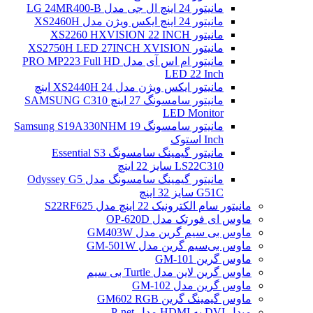
مانیتور 24 اینچ ال جی مدل LG 24MR400-B
مانیتور 24 اینچ ایکس ویژن مدل XS2460H
مانیتور XS2260 HXVISION 22 INCH
مانیتور XS2750H LED 27INCH XVISION
مانیتور ام اس آی مدل PRO MP223 Full HD
LED 22 Inch
مانیتور ایکس ویژن مدل XS2440H 24 اینچ
مانیتور سامسونگ 27 اینچ SAMSUNG C310
LED Monitor
مانیتور سامسونگ Samsung S19A330NHM 19
Inch استوک
مانیتور گیمینگ سامسونگ Essential S3
LS22C310 سایز 22 اینچ
مانیتور گیمینگ سامسونگ مدل Odyssey G5
G51C سایز 32 اینچ
مانیتور سام الکترونیک 22 اینچ مدل S22RF625
ماوس ای فورتک مدل OP-620D
ماوس بی سیم گرین مدل GM403W
ماوس بی‌سیم گرین مدل GM-501W
ماوس گرین GM-101
ماوس گرین لاین مدل Turtle بی سیم
ماوس گرین مدل GM-102
ماوس گیمینگ گرین GM602 RGB
مبدل DVI به HDMI مدل P-net