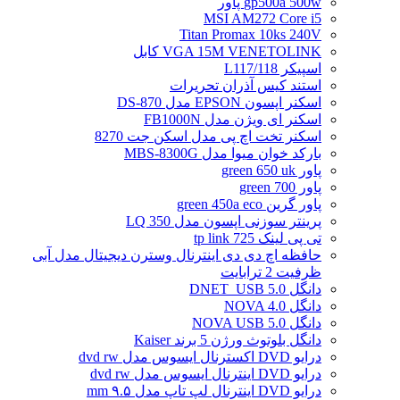
gp500a 500w پاور
MSI AM272 Core i5
Titan Promax 10ks 240V
VGA 15M VENETOLINK کابل
اسپیکر L117/118
استند کیس آذران تحریرات
اسکنر اپسون EPSON مدل DS-870
اسکنر ای ویژن مدل FB1000N
اسکنر تخت اچ پی مدل اسکن جت 8270
بارکد خوان میوا مدل MBS-8300G
پاور green 650 uk
پاور green 700
پاور گرین green 450a eco
پرینتر سوزنی اپسون مدل LQ 350
تی پی لینک tp link 725
حافظه اچ دی دی اینترنال وسترن دیجیتال مدل آبی
ظرفیت 2 ترابایت
دانگل DNET_USB 5.0
دانگل NOVA 4.0
دانگل NOVA USB 5.0
دانگل بلوتوث ورژن 5 برند Kaiser
درایو DVD اکسترنال ایسوس مدل dvd rw
درایو DVD اینترنال ایسوس مدل dvd rw
درایو DVD اینترنال لپ تاپ مدل ۹.۵ mm