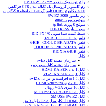
رایتر نوت بوک ضخیم DVD RW 12.7mm
رم کامپیوتر کروشیال تک کاناله مدل CT8 فرکانس
4800 مگاهرتز DDR5 تایمینگ CL40 حافظه 8 گیگابایت
زیر مانیتور SWIZZ 3000
سوئیچ 5 پورت dlink
سوئیچ 8 پورت tp link
سیم سیار FORTRESS
ضبط کننده صدا سونی ICD-PX470
فلش 32GB _COOL DISK
فلش 64GB _COOL DISK ADATA
فلش COOLDISK 128G ADATA
فلش KIOXIA 64GB
کابل
سازمان دهنده کابل swizz
سازمان دهنده کابل سیم جمع
کابل 1 به 2 HDMI_KAISER
کابل 1 به 2 VGA_KAISER
کابل 1.5 m افزاینده یو اس بی swIZZ
کابل 10 متری HDMI Venetolink
کابل 10 متری VGA رویال
کابل 20 M_ROYAL VGA\HMDI
کابل 5M USB SWIZZ
کابل HDMI اسکار مدل Gold طول 3 متر
کابل HDMI اسکار مدل Gold طول 5 متر