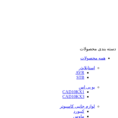
دسته بندی محصولات
همه محصولات
استابلایذر
AVR
STB
یو پی اس
CAD10KX1
CAD10KX3
لوازم جانبی کامپیوتر
کیبورد
ماوس