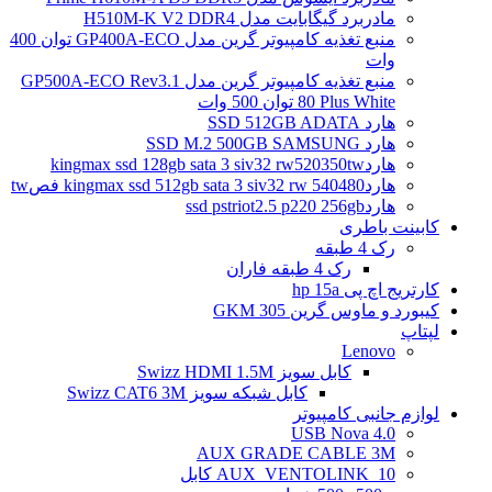
مادربرد گیگابایت مدل H510M-K V2 DDR4
منبع تغذیه کامپیوتر گرین مدل GP400A-ECO توان 400
وات
منبع تغذیه کامپیوتر گرین مدل GP500A-ECO Rev3.1
80 Plus White توان 500 وات
هارد SSD 512GB ADATA
هارد SSD M.2 500GB SAMSUNG
هاردkingmax ssd 128gb sata 3 siv32 rw520350tw
هاردkingmax ssd 512gb sata 3 siv32 rw 540480 فصtw
هاردssd pstriot2.5 p220 256gb
کابینت باطری
رک 4 طبقه
رک 4 طبقه فاران
کارتریج اچ پی hp 15a
کیبورد و ماوس گرین GKM 305
لپتاپ
Lenovo
کابل سویز Swizz HDMI 1.5M
کابل شبکه سویز Swizz CAT6 3M
لوازم جانبی کامپیوتر
4.0 USB Nova
AUX GRADE CABLE 3M
AUX_VENTOLINK_10 کابل