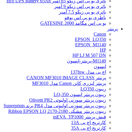
باتری یو پی اس زیکو 65 آمپر zico UPS Battery 65Ah
باتری یو پی اس زیکو 9 آمپر
باتری یو پی زیکو 7.5 آمپر
باطری یو پی اس یوفو
یو پی اس مگامد GATESINE 2000
پرینتر
Canon
EPSON_LQ350
EPSON_M1140
HP
HP LJ M 507 DN
M1140-پرینتر-اپسون
اپسون
اچ پی مدل 137fnw
پرینتر CANON MF3010 IMAGE CLASS
پرینتر لیزری کانن Canon مدل MF3010
ریبون LQ350
ریبون پرینتر اپسون LQ-350
ریبون پرینتر سوزنی اولیوتی Olivetti PR2
ریبون پرینتر سوزنی اولیوتی مدل PR4 برند Superprints
ریبون پرینتر مشکی Ribbon EPSON LQ 2170-2180
فیش پرینتر mEVA_TP1000
کارتریج اچ پی 13A
کارتریج اچ پی 35A