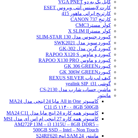
کابل یک به دو VGA PNET
کارت لایسنس آنتی ویروس ESET
کارتریج ایرانی ماهور 415
کارتیج 737 CANON
کولر مسترCMC3
کولر مسترX SLIM II
کیبورد جنیوس مدل SLIM-STAR 130
کیبورد سویز مدل SWK2021
کیبورد گرین مدل GK-302
کیبورد و ماوس RAPOO X120 S
کیبورد و ماوس RAPOO X130 PRO
کیبوردGK 306 GREEN
کیبوردGK 306W GREEN
کیف لپ تاپ REXUS SILVER
گوشی yealink SIP_t31
ماشین حساب شارپ مدل CS-2130
مانیتور
کامپیوتر All in One مایا 24 اینچی مدل MA24
C11 i5 ۱۱۴۰۰ 8GB 500GB
کامپیوتر همه کاره 24 اینچ مایا مدل MA24 C11
کامپیوتر همه کاره 27 اینچی ام اس آی مدل MSI
AM272P 13M – i3 1315U – 8GB DDR5 –
500GB SSD – Intel – Non Touch
مانیتور 24 SAM اینچ S24RF620