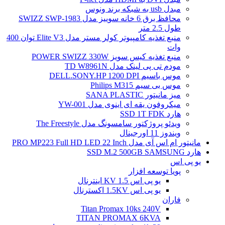
مبدل usb به شبکه برند ونوس
محافظ برق 6 خانه سوییز مدل SWIZZ SWP-1983
طول 2.5 متر
منبع تغذیه کامپیوتر کولر مستر مدل Elite V3 توان 400
وات
منبع تغذیه کیس سویز POWER SWIZZ 330W
مودم تی پی لینک مدل TD W8961N
موس باسیم DELL.SONY.HP 1200 DPI
موس بی سیم Philips M315
میز مانیتور SANA PLASTIC
میکروفون یقه ای اینوی مدل YW-001
هارد SSD 1T FDK
ویدئو پروژکتور سامسونگ مدل The Freestyle
ویندوز 11 اورجینال
مانیتور ام اس آی مدل PRO MP223 Full HD LED 22 Inch
هارد SSD M.2 500GB SAMSUNG
یو پی اس
پویا توسعه افزار
یو پی اس 1.5 KV اینترنال
یو پی اس 1.5KV اکسترنال
فاران
Titan Promax 10ks 240V
TITAN PROMAX 6KVA