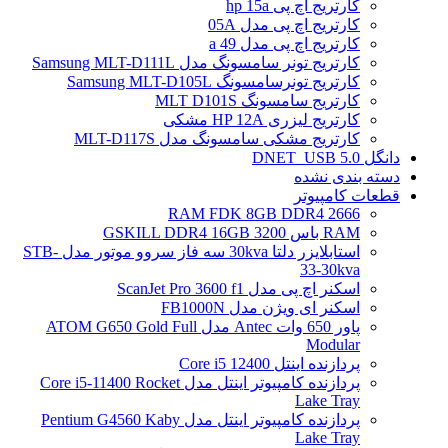
کارتریج اچ پی hp 15a
کارتریج اچ پی مدل 05A
کارتریج اچ پی مدل 49 a
کارتریج تونر سامسونگ مدل Samsung MLT-D111L
کارتریج تونرسامسونگ Samsung MLT-D105L
کارتریج سامسونگ MLT D101S
کارتریج لیزری HP 12A مشکی
کارتریج مشکی سامسونگ مدل MLT-D117S
دانگل DNET_USB 5.0
دسته بندی نشده
قطعات کامپیوتر
RAM FDK 8GB DDR4 2666
RAM باس 3200 GSKILL DDR4 16GB
استابلایزر دلتا 30kva سه فاز سروو موتور مدل STB-
33-30kva
اسکنر اچ پی مدل ScanJet Pro 3600 f1
اسکنر ای ویژن مدل FB1000N
پاور 650 وات Antec مدل ATOM G650 Gold Full
Modular
پردازنده اینتل Core i5 12400
پردازنده کامپیوتر اینتل مدل Core i5-11400 Rocket
Lake Tray
پردازنده کامپیوتر اینتل مدل Pentium G4560 Kaby
Lake Tray