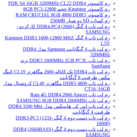
رم کامپیوتر FDK S4 16GB 3200MHz CL22 DDR4
رم کامپیوتر Kingston حجم 8GB PC3-12800
رم کامپیوتر RAM CRUCIAL 8GB 4800 DDR5
رم کمیاب SD دو شیار 256MB
رم لپ تاپ 4 گیگ DDR4-PC4 (2666) کارکرده -
SAMSUNG
رم لپ تاپ 4 گیگ Kingston DDR3 1600-12800 MHZ
1.5V
رم لپ تاپ 4 گیگابایت Samsung مدل DDR4
3200MHz
رم لپ تاپ DDR3 1600MHz 2GB PC3L برند
SamSung
رم لپ تاپ DDR4 تک کاناله 2666 مگاهرتز CL19 کینگ
مکس ظرفیت 8 گیگابایت
رم لپ تاپ DDR5 4800 مگاهرتز CL40 کروشیال مدل
CT16 /16GB
رم لپ تاپ Ram 4G DDR4 2666 Apacer
رم لپ تاپ SAMSUNG 8GB DDR4 2666MHz
رم لپ تاپ اس کی هاینیکس مدل DDR4 3200 Mhz
ظرفیت 4 گیگابایت
رم لپ تاپ دست دوم 4 گیگ DDR3-PC3 (1333-
10600)
رم لپ تاپ دست دوم 4 گیگ DDR4 (2666BASS)
SAMSUNG