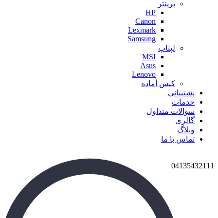
پرینتر
HP
Canon
Lexmark
Samsung
لپتاپ
MSI
Asus
Lenovo
کیس آماده
پشتیبانی
خدمات
سوالات متداول
گالری
وبلاگ
تماس با ما
04135432111