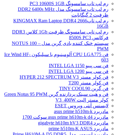
رم لپ تاپ سامسونگ PC3 10600S 1GB
رم لپ تاپ سامسونگ مدل DDR2 6400s MHz
ظرفیت 2 گیگابایت
رم لپ تاپ2666 KINGMAX Ram Laptop DDR4
16GB
رم لپ تاپی سامسونگ ظرفیت 1Gb کلاس DDR3
فرکانس 8500S PC3
سیستم خنک کننده بادی گرین مدل NOTUS 100 –
PWM
فن CPU LGA775 آلومینیوم با سیلیکون Ice Wind HF-
603
فن سی پییو INTEL LGA 1150
فن سی پییو INTEL LGA 1200
فن کولر مستر HYPER 212 SPECTRUM V3
فن کولر مستر T200
فن گرین TINY COOL90
فن و هیت سینک پردازنده گرین Green Notus 95 PWM
کولر مستر الیت V3_400W
لایسنس آنتی ویروس ESET
مادربرد asus prime h510m-k
مادربرد asus prime h610m-k d4 سوکت 1700
مادربرد gigabyte h610m hV3 DDR4
مادربرد prime h510m-K ASUS
مادربرد ایسوس مدل Prime H610M-A D5 DDR5