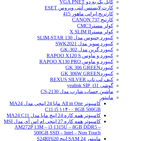
کابل یک به دو VGA PNET
کارت لایسنس آنتی ویروس ESET
کارتریج ایرانی ماهور 415
کارتیج 737 CANON
کولر مسترCMC3
کولر مسترX SLIM II
کیبورد جنیوس مدل SLIM-STAR 130
کیبورد سویز مدل SWK2021
کیبورد گرین مدل GK-302
کیبورد و ماوس RAPOO X120 S
کیبورد و ماوس RAPOO X130 PRO
کیبوردGK 306 GREEN
کیبوردGK 306W GREEN
کیف لپ تاپ REXUS SILVER
گوشی yealink SIP_t31
ماشین حساب شارپ مدل CS-2130
مانیتور
کامپیوتر All in One مایا 24 اینچی مدل MA24
C11 i5 ۱۱۴۰۰ 8GB 500GB
کامپیوتر همه کاره 24 اینچ مایا مدل MA24 C11
کامپیوتر همه کاره 27 اینچی ام اس آی مدل MSI
AM272P 13M – i3 1315U – 8GB DDR5 –
500GB SSD – Intel – Non Touch
مانیتور 24 SAM اینچ S24RF620