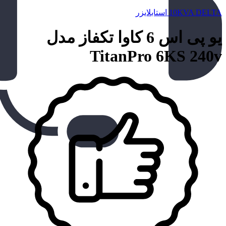
10KVA DELTA استابلایزر
یو پی اس 6 کاوا تکفاز مدل
TitanPro 6KS 240v