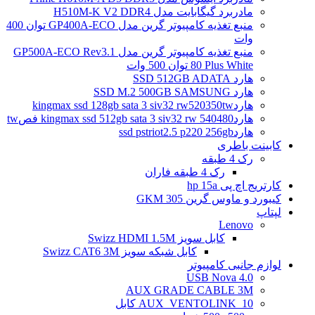
مادربرد گیگابایت مدل H510M-K V2 DDR4
منبع تغذیه کامپیوتر گرین مدل GP400A-ECO توان 400
وات
منبع تغذیه کامپیوتر گرین مدل GP500A-ECO Rev3.1
80 Plus White توان 500 وات
هارد SSD 512GB ADATA
هارد SSD M.2 500GB SAMSUNG
هاردkingmax ssd 128gb sata 3 siv32 rw520350tw
هاردkingmax ssd 512gb sata 3 siv32 rw 540480 فصtw
هاردssd pstriot2.5 p220 256gb
کابینت باطری
رک 4 طبقه
رک 4 طبقه فاران
کارتریج اچ پی hp 15a
کیبورد و ماوس گرین GKM 305
لپتاپ
Lenovo
کابل سویز Swizz HDMI 1.5M
کابل شبکه سویز Swizz CAT6 3M
لوازم جانبی کامپیوتر
4.0 USB Nova
AUX GRADE CABLE 3M
AUX_VENTOLINK_10 کابل