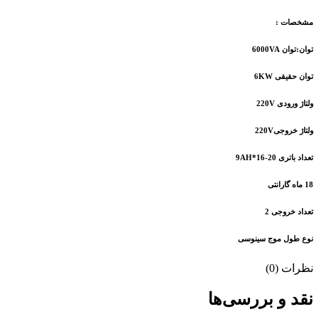
مشخصات :
توان:توان 6000VA
توان حقیقی 6KW
ولتاژ ورودی 220V
ولتاژ خروجی220V
تعداد باتری 9AH*16-20
18 ماه گارانتی
تعداد خروجی 2
نوع طول موج سینوسی
نظرات (0)
نقد و بررسی‌ها