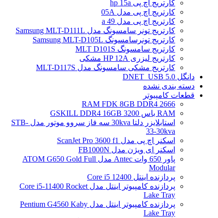
کارتریج اچ پی hp 15a
کارتریج اچ پی مدل 05A
کارتریج اچ پی مدل 49 a
کارتریج تونر سامسونگ مدل Samsung MLT-D111L
کارتریج تونرسامسونگ Samsung MLT-D105L
کارتریج سامسونگ MLT D101S
کارتریج لیزری HP 12A مشکی
کارتریج مشکی سامسونگ مدل MLT-D117S
دانگل DNET_USB 5.0
دسته بندی نشده
قطعات کامپیوتر
RAM FDK 8GB DDR4 2666
RAM باس 3200 GSKILL DDR4 16GB
استابلایزر دلتا 30kva سه فاز سروو موتور مدل STB-
33-30kva
اسکنر اچ پی مدل ScanJet Pro 3600 f1
اسکنر ای ویژن مدل FB1000N
پاور 650 وات Antec مدل ATOM G650 Gold Full
Modular
پردازنده اینتل Core i5 12400
پردازنده کامپیوتر اینتل مدل Core i5-11400 Rocket
Lake Tray
پردازنده کامپیوتر اینتل مدل Pentium G4560 Kaby
Lake Tray