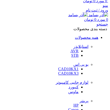
0
مورد
0
تومان
منو
ورود / ثبت نام
0
مورد
0
تومان
جستجو
دسته بندی محصولات
همه محصولات
استابلایذر
AVR
STB
یو پی اس
CAD10KX1
CAD10KX3
لوازم جانبی کامپیوتر
کیبورد
ماوس
پرینتر
HP
Canon