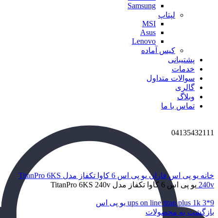
Samsung
لپتاپ
MSI
Asus
Lenovo
کیس آماده
پشتیبانی
خدمات
سوالات متداول
گالری
وبلاگ
تماس با ما
04135432111
برای بزرگنمایی کلیک کنید
خانه
یو پی اس
فاران
یو پی اس 6 کاوا تکفاز مدل TitanPro 6KS
240v
یو پی اس 6 کاوا تکفاز مدل TitanPro 6KS 240v
ups on line titan plus 1k 3*9 یو پی اس
بازگشت به محصولات