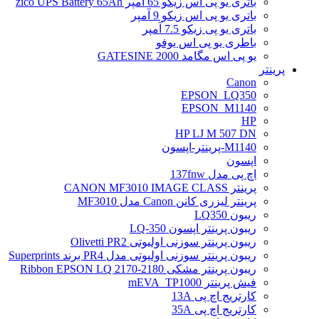
باتری یو پی اس زیکو 65 آمپر zico UPS Battery 65Ah
باتری یو پی اس زیکو 9 آمپر
باتری یو پی زیکو 7.5 آمپر
باطری یو پی اس یوفو
یو پی اس مگامد GATESINE 2000
پرینتر
Canon
EPSON_LQ350
EPSON_M1140
HP
HP LJ M 507 DN
M1140-پرینتر-اپسون
اپسون
اچ پی مدل 137fnw
پرینتر CANON MF3010 IMAGE CLASS
پرینتر لیزری کانن Canon مدل MF3010
ریبون LQ350
ریبون پرینتر اپسون LQ-350
ریبون پرینتر سوزنی اولیوتی Olivetti PR2
ریبون پرینتر سوزنی اولیوتی مدل PR4 برند Superprints
ریبون پرینتر مشکی Ribbon EPSON LQ 2170-2180
فیش پرینتر mEVA_TP1000
کارتریج اچ پی 13A
کارتریج اچ پی 35A