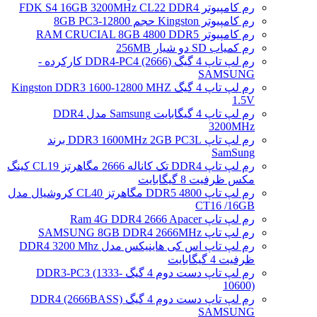
رم کامپیوتر FDK S4 16GB 3200MHz CL22 DDR4
رم کامپیوتر Kingston حجم 8GB PC3-12800
رم کامپیوتر RAM CRUCIAL 8GB 4800 DDR5
رم کمیاب SD دو شیار 256MB
رم لپ تاپ 4 گیگ DDR4-PC4 (2666) کارکرده -
SAMSUNG
رم لپ تاپ 4 گیگ Kingston DDR3 1600-12800 MHZ
1.5V
رم لپ تاپ 4 گیگابایت Samsung مدل DDR4
3200MHz
رم لپ تاپ DDR3 1600MHz 2GB PC3L برند
SamSung
رم لپ تاپ DDR4 تک کاناله 2666 مگاهرتز CL19 کینگ
مکس ظرفیت 8 گیگابایت
رم لپ تاپ DDR5 4800 مگاهرتز CL40 کروشیال مدل
CT16 /16GB
رم لپ تاپ Ram 4G DDR4 2666 Apacer
رم لپ تاپ SAMSUNG 8GB DDR4 2666MHz
رم لپ تاپ اس کی هاینیکس مدل DDR4 3200 Mhz
ظرفیت 4 گیگابایت
رم لپ تاپ دست دوم 4 گیگ DDR3-PC3 (1333-
10600)
رم لپ تاپ دست دوم 4 گیگ DDR4 (2666BASS)
SAMSUNG