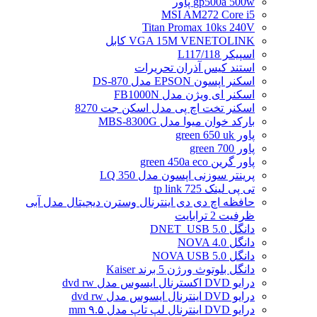
gp500a 500w پاور
MSI AM272 Core i5
Titan Promax 10ks 240V
VGA 15M VENETOLINK کابل
اسپیکر L117/118
استند کیس آذران تحریرات
اسکنر اپسون EPSON مدل DS-870
اسکنر ای ویژن مدل FB1000N
اسکنر تخت اچ پی مدل اسکن جت 8270
بارکد خوان میوا مدل MBS-8300G
پاور green 650 uk
پاور green 700
پاور گرین green 450a eco
پرینتر سوزنی اپسون مدل LQ 350
تی پی لینک tp link 725
حافظه اچ دی دی اینترنال وسترن دیجیتال مدل آبی
ظرفیت 2 ترابایت
دانگل DNET_USB 5.0
دانگل NOVA 4.0
دانگل NOVA USB 5.0
دانگل بلوتوث ورژن 5 برند Kaiser
درایو DVD اکسترنال ایسوس مدل dvd rw
درایو DVD اینترنال ایسوس مدل dvd rw
درایو DVD اینترنال لپ تاپ مدل ۹.۵ mm