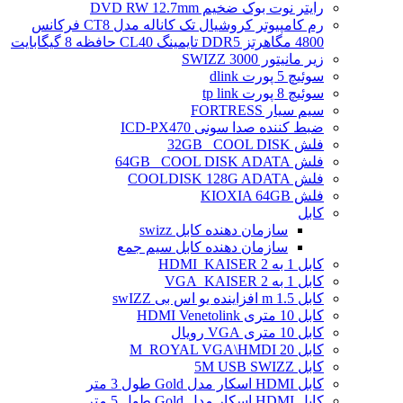
رایتر نوت بوک ضخیم DVD RW 12.7mm
رم کامپیوتر کروشیال تک کاناله مدل CT8 فرکانس
4800 مگاهرتز DDR5 تایمینگ CL40 حافظه 8 گیگابایت
زیر مانیتور SWIZZ 3000
سوئیچ 5 پورت dlink
سوئیچ 8 پورت tp link
سیم سیار FORTRESS
ضبط کننده صدا سونی ICD-PX470
فلش 32GB _COOL DISK
فلش 64GB _COOL DISK ADATA
فلش COOLDISK 128G ADATA
فلش KIOXIA 64GB
کابل
سازمان دهنده کابل swizz
سازمان دهنده کابل سیم جمع
کابل 1 به 2 HDMI_KAISER
کابل 1 به 2 VGA_KAISER
کابل 1.5 m افزاینده یو اس بی swIZZ
کابل 10 متری HDMI Venetolink
کابل 10 متری VGA رویال
کابل 20 M_ROYAL VGA\HMDI
کابل 5M USB SWIZZ
کابل HDMI اسکار مدل Gold طول 3 متر
کابل HDMI اسکار مدل Gold طول 5 متر