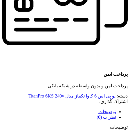
پرداخت ایمن
پرداخت امن و بدون واسطه در شبکه بانکی
دسته:
یو پی اس 6 کاوا تکفاز مدل TitanPro 6KS 240v
اشتراک گذاری:
توضیحات
نظرات (0)
توضیحات