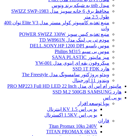
مبدل usb به شبکه برند ونوس
محافظ برق 6 خانه سوییز مدل SWIZZ SWP-1983
طول 2.5 متر
منبع تغذیه کامپیوتر کولر مستر مدل Elite V3 توان 400
وات
منبع تغذیه کیس سویز POWER SWIZZ 330W
مودم تی پی لینک مدل TD W8961N
موس باسیم DELL.SONY.HP 1200 DPI
موس بی سیم Philips M315
میز مانیتور SANA PLASTIC
میکروفون یقه ای اینوی مدل YW-001
هارد SSD 1T FDK
ویدئو پروژکتور سامسونگ مدل The Freestyle
ویندوز 11 اورجینال
مانیتور ام اس آی مدل PRO MP223 Full HD LED 22 Inch
هارد SSD M.2 500GB SAMSUNG
یو پی اس
پویا توسعه افزار
یو پی اس 1.5 KV اینترنال
یو پی اس 1.5KV اکسترنال
فاران
Titan Promax 10ks 240V
TITAN PROMAX 6KVA