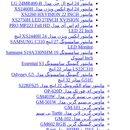
مانیتور 24 اینچ ال جی مدل LG 24MR400-B
مانیتور 24 اینچ ایکس ویژن مدل XS2460H
مانیتور XS2260 HXVISION 22 INCH
مانیتور XS2750H LED 27INCH XVISION
مانیتور ام اس آی مدل PRO MP223 Full HD
LED 22 Inch
مانیتور ایکس ویژن مدل XS2440H 24 اینچ
مانیتور سامسونگ 27 اینچ SAMSUNG C310
LED Monitor
مانیتور سامسونگ Samsung S19A330NHM 19
Inch استوک
مانیتور گیمینگ سامسونگ Essential S3
LS22C310 سایز 22 اینچ
مانیتور گیمینگ سامسونگ مدل Odyssey G5
G51C سایز 32 اینچ
مانیتور سام الکترونیک 22 اینچ مدل S22RF625
ماوس ای فورتک مدل OP-620D
ماوس بی سیم گرین مدل GM403W
ماوس بی‌سیم گرین مدل GM-501W
ماوس گرین GM-101
ماوس گرین لاین مدل Turtle بی سیم
ماوس گرین مدل GM-102
ماوس گیمینگ گرین GM602 RGB
مبدل DVI به HDMI مدل P-net